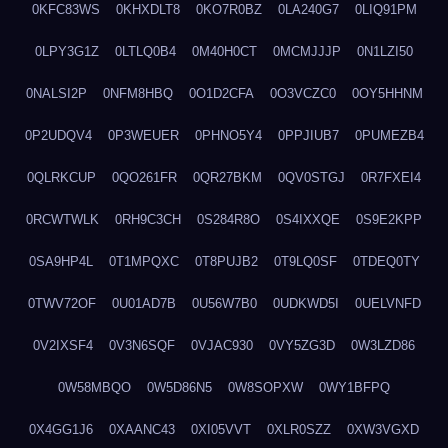
0KFC83WS
0KHXDLT8
0KO7R0BZ
0LA240G7
0LIQ91PM
0LPY3G1Z
0LTLQ0B4
0M40H0CT
0MCMJJJP
0N1LZI50
0NALSI2P
0NFM8HBQ
0O1D2CFA
0O3VCZC0
0OY5HHNM
0P2UDQV4
0P3WEUER
0PHNO5Y4
0PPJIUB7
0PUMEZB4
0QLRKCUP
0QO261FR
0QR27BKM
0QV0STGJ
0R7FXEI4
0RCWTWLK
0RH9C3CH
0S284R8O
0S4IXXQE
0S9E2KPP
0SA9HP4L
0T1MPQXC
0T8PUJB2
0T9LQ0SF
0TDEQ0TY
0TWV72OF
0U01AD7B
0U56W7B0
0UDKWD5I
0UELVNFD
0V2IXSF4
0V3N6SQF
0VJAC930
0VY5ZG3D
0W3LZD86
0W58MBQO
0W5D86N5
0W8SOPXW
0WY1BFPQ
0X4GG1J6
0XAANC43
0XI05VVT
0XLR0SZZ
0XW3VGXD