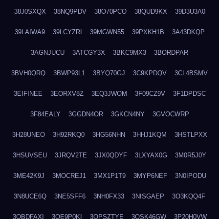
38J0SXQX
38NQ9PDV
38O70PCO
38QUD9KX
39D3U3A0
39LAIWA9
39LCYZRI
39MGWN55
39PXKH1B
3A43DKQP
3AGNJUCU
3ATCGY3X
3BKC9MX3
3BORDPAR
3BVH0QRQ
3BWP93L1
3BYQ70GJ
3C9KPDQV
3CL4BSMV
3EIFINEE
3EORXV8Z
3EQ3JWOM
3F09CZ9V
3F1DPDSC
3F84EALY
3GGDN4OR
3GKCN4NY
3GVOCWRP
3H28UNEO
3H92RKQ0
3HG56NHN
3HHJ1KQM
3HSTLPXX
3HSUVSEU
3JRQV2TE
3JX0QDYF
3LXYAX0G
3M0R5J0Y
3ME42K9J
3MOCREJ1
3MX1P1T9
3MYP6NEF
3N0IPODU
3N8UCE6Q
3NE5SFF6
3NH0FX33
3NISGAEP
3O3KQQ4F
3OBDFAXI
3OE9P0KI
3OPSZTYE
3OSK46GW
3P20H0VW