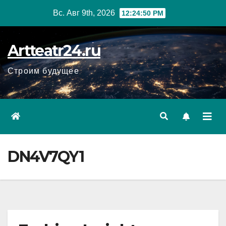
Перейти
Вс. Авг 9th, 2026
12:24:51 PM
к
содержанию
Artteatr24.ru
Строим будущее
DN4V7QY1