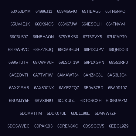
63X60DYM
64996J11
659M6G4O
65TIBAG5
65TN6NPQ
65UV4E1K
660K94O5
663467JW
664ESOLH
664FNVV4
66C6U597
66NBHAON
675YBKS0
67T6PVX5
67UCAPT0
6899WHVC
68EZZKJQ
68OMB6UH
68PDCJPV
68QHDOI3
699GTUTR
69KWPV8F
69LSOT1W
69PLXGPN
69S53RP0
6A5ZOVTI
6A7TVFIW
6AMAWT34
6ANZ4C8L
6AS3LJQ4
6AX21SAB
6AX80CNX
6AYEZFQ7
6B0V87BD
6BA9R10Z
6BUMJY5E
6BVXINIU
6CJKUI7J
6D1OSCXH
6D8BUPZM
6DCMVTHM
6DDK07UL
6DEL198E
6DMVW7ZP
6DO5WVEC
6DPAK2I3
6DREN8XO
6DSSGCV5
6EEGL9Z9