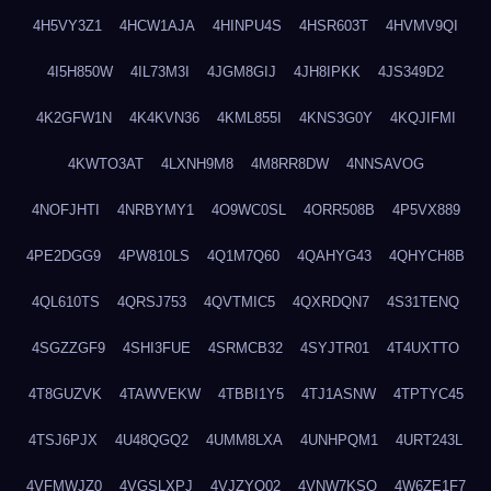
4H5VY3Z1
4HCW1AJA
4HINPU4S
4HSR603T
4HVMV9QI
4I5H850W
4IL73M3I
4JGM8GIJ
4JH8IPKK
4JS349D2
4K2GFW1N
4K4KVN36
4KML855I
4KNS3G0Y
4KQJIFMI
4KWTO3AT
4LXNH9M8
4M8RR8DW
4NNSAVOG
4NOFJHTI
4NRBYMY1
4O9WC0SL
4ORR508B
4P5VX889
4PE2DGG9
4PW810LS
4Q1M7Q60
4QAHYG43
4QHYCH8B
4QL610TS
4QRSJ753
4QVTMIC5
4QXRDQN7
4S31TENQ
4SGZZGF9
4SHI3FUE
4SRMCB32
4SYJTR01
4T4UXTTO
4T8GUZVK
4TAWVEKW
4TBBI1Y5
4TJ1ASNW
4TPTYC45
4TSJ6PJX
4U48QGQ2
4UMM8LXA
4UNHPQM1
4URT243L
4VFMWJZ0
4VGSLXPJ
4VJZYO02
4VNW7KSQ
4W6ZE1F7