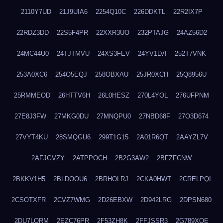
2110Y7UD
21J9UIA6
2254Q10C
226DDKTL
22R2IX7P
22RDZ3DD
22S5F4PR
22XXR3UO
232PTAJG
24AZ56D2
24MC44U0
24TJTMVU
24XS3FEV
24YV1LVI
252T7VNK
253A0XC6
254O5EQJ
258OBXAU
25JR0XCH
25Q8956U
25RMMEOD
26HTTV6H
26L0HESZ
270L4YOL
276UFPNM
27E8J3FW
27MKG0DU
27MNQPU0
27NBD68F
27O3D674
27VYT4KU
28SMQGU6
299T1G15
2A01R6QT
2AAYZL7V
2AFJGVZY
2ATPPOCH
2B2G3AW2
2BFZFCNW
2BKKV1H5
2BLDOOU6
2BRHOLRJ
2CKA0HWT
2CRELPQI
2CSOTXFR
2CVZ7WMG
2D26EBXW
2D942LRG
2DPSN680
2DU7LORM
2EZC76PR
2F53ZH8K
2FFJSSR3
2G789XQE