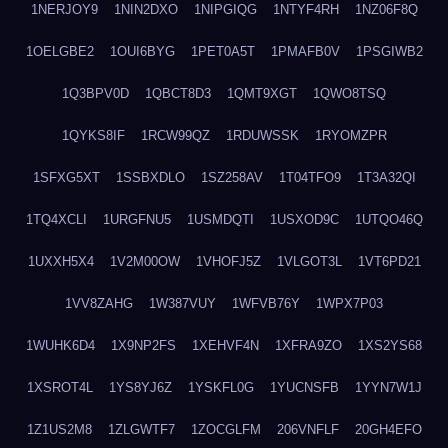
1NERJOY9
1NIN2DXO
1NIPGIQG
1NTYF4RH
1NZ06F8Q
1OELGBE2
1OUI6BYG
1PET0A5T
1PMAFB0V
1PSGIWB2
1Q3BPV0D
1QBCT8D3
1QMT9XGT
1QWO8TSQ
1QYKS8IF
1RCW99QZ
1RDUWSSK
1RYOMZPR
1SFXG5XT
1SSBXDLO
1SZ258AV
1T04TFO9
1T3A32QI
1TQ4XCLI
1URGFNU5
1USMDQTI
1USXOD9C
1UTQO46Q
1UXXH5X4
1V2M00OW
1VHOFJ5Z
1VLGOT3L
1VT6PD21
1VV8ZAHG
1W387VUY
1WFVB76Y
1WPX7P03
1WUHK6D4
1X9NP2FS
1XEHVF4N
1XFRA9ZO
1XS2YS68
1XSROT4L
1YS8YJ6Z
1YSKFL0G
1YUCNSFB
1YYN7W1J
1Z1US2M8
1ZLGWTF7
1ZOCGLFM
206VNFLF
20GH4EFO