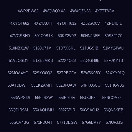
4WP2PW82
4WQWQXX8
4WXQZN38
4X7TT8GV
4XYOT662
4XZYAUHI
4YQHH612
4Z52SO0V
4ZP14UIL
4ZVGSBH0
50JO9B1K
50KZ2V9P
50NNJN5E
50S8F1Z0
510NBX1W
5160U7JM
51D7XGKL
51JUGSIB
51MY24WU
51VJOSDY
51ZE8MKB
522X4O28
52D4GH9B
52FJKYTB
52MOA4HC
52SYO0Q2
52TPECFV
52W5K0BY
52XXY91Q
53ATDBWI
53EKZAMH
53Z8FUAW
54PKU5CO
551HGV0S
553WPS4S
55FLR3W1
55IE9L4V
55JKJF3L
55NCOA72
55QDIRSM
55XAQHMU
56975PIR
56GSA0U2
56QN3KEB
56SCV4BG
571FDQ4T
5771DEGW
57G6BV7Y
57IUFJJS