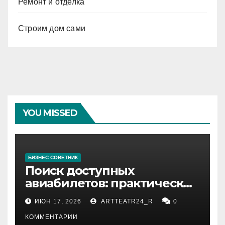
Ремонт и отделка
Строим дом сами
YOU MISSED
БИЗНЕС СОВЕТНИК
Поиск доступных
авиабилетов: практические
рекомендации
ИЮН 17, 2026
ARTTEATR24_R
0
КОММЕНТАРИИ