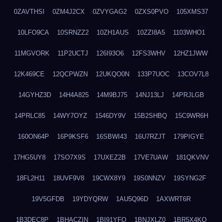
0ZAVTHSI
0ZM4J2CX
0ZVYGAG2
0ZXS0PVO
105XMS37
10LFO9CA
10SRNZZ2
10ZH1AUS
10ZZI8A5
1103WHO1
11MGVORK
11P2UCTJ
126I93O6
12FS3WHV
12HZ1JWW
12K469CE
12QCPWZN
12UKQO0N
133P7UOC
13COV7L8
14GYHZ3D
14H4A825
14M9BJ75
14NJ13LJ
14PRJLGB
14PRLC85
14WY7OYZ
1546DY9V
15B2SHBQ
15C9WR6H
160ON64P
16P9KSF6
16SBWI43
16U7RZJT
179PIGYE
17HG5UY8
17SO7X9S
17UXEZ2B
17VE7UAW
181QKVNV
18FL2H11
18UVF9V8
19CWX8Y9
19S0NNZV
19SYNG2F
19V5GFDB
19YDYQRW
1AU5Q96D
1AXWRT6R
1B3DEC8P
1BHACZIN
1BI91YFQ
1BNJXLZ0
1BR5X4KO