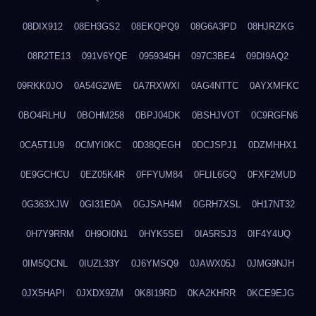
08DIX912
08EH3GS2
08EKQPQ9
08G6A3PD
08HJRZKG
08R2TE13
091V6YQE
0959345H
097C3BE4
09DI9AQ2
09RKK0JO
0A54G2WE
0A7RXWXI
0AG4NTTC
0AYXMFKC
0BO4RLHU
0BOHM258
0BPJ04DK
0BSHJVOT
0C9RGFN6
0CA5T1U9
0CMYI0KC
0D38QEGH
0DCJSPJ1
0DZMHHX1
0E9GCHCU
0EZ05K4R
0FFYUM84
0FLIL6GQ
0FXF2MUD
0G363XJW
0GI31E0A
0GJSAH4M
0GRH7XSL
0H17NT32
0H7Y9RRM
0H9OI0N1
0HYK5SEI
0IA5RSJ3
0IF4Y4UQ
0IM5QCNL
0IUZL33Y
0J6YMSQ9
0JAWX05J
0JMG9NJH
0JX5HAPI
0JXDX9ZM
0K8I19RD
0KA2KHRR
0KCE9EJG