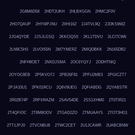
2G8M6D58
2HDT2UKH
2HLBXGGN
2HMC2F0V
2HO7QAUP
2HYWPJNU
2IIHI162
2J4TVL9Q
2JDKS9WZ
2JG4QYDE
2JSJLGSQ
2KKCIQS5
2KL1TDVU
2LCI7CW6
2LN9C5H3
2LVOI55N
2M7YMERZ
2MIQDBKK
2N165DB2
2NFH8OET
2NXDJSMA
2OC6YQYJ
2ODHTNIQ
2OYOC8EB
2P5KVO7J
2PB26F91
2PFU2MB3
2PGICZT7
2PJA33U1
2PK01RCU
2Q6V9UEG
2QFIABDG
2QYABSTR
2R02B74P
2RPXRAZM
2SAV54DE
2SS1XHM0
2T0TIR21
2T4QFIOC
2T8M8OOV
2TGAD2ZO
2TMUAAY5
2TOT3HO1
2TT1JPJ0
2TVCNBU8
2TWC2CET
2U1JCAWR
2UABCBNW