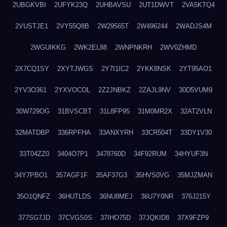
2UBGKVBI
2UFYK23Q
2UHBAVSU
2UT1DWVT
2VA5KTQ4
2VUSTJE1
2VY55Q8B
2W29565T
2W496244
2WADJS4M
2WGUIKKG
2WK2EL88
2WNPNKRH
2WV0ZHMD
2X7CQ1SY
2XYTJWGS
2Y7I1IC2
2YKK8NSK
2YT95AO1
2YV3O361
2YXVOCOL
2Z2JNBKZ
2ZAJL9NV
30D5VUM9
30W729OG
31BVSCBT
31L8FP95
31M0MR2X
32AT2VLN
32MATDBP
336RPFHA
33ANXYRH
33CR504T
33DY1V30
33T04ZZ0
3404O7P1
3478760D
34F92RUM
34HYUF3N
34Y7PBO1
357AGF1F
35AF37G3
35HVS0VG
35MJZMAN
35O1QNFZ
36HUTLDS
36NU8MEJ
36U7Y0NR
376J215Y
377SG7JD
37CVGS0S
37IHO75D
37JQKID8
37X9FZP9