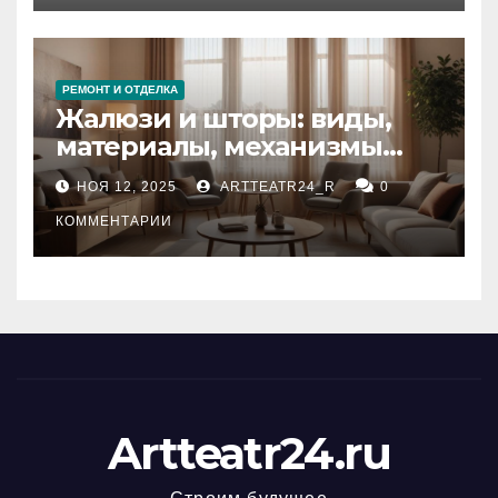
РЕМОНТ И ОТДЕЛКА
Жалюзи и шторы: виды,
материалы, механизмы
управления и уход
НОЯ 12, 2025
ARTTEATR24_R
0
КОММЕНТАРИИ
Artteatr24.ru