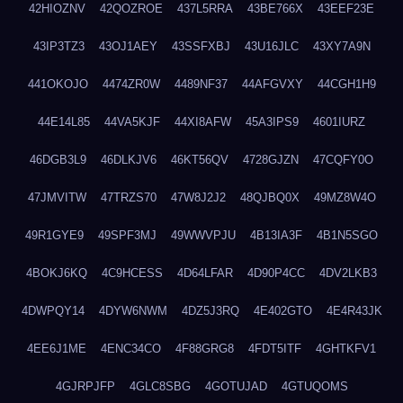
42HIOZNV
42QOZROE
437L5RRA
43BE766X
43EEF23E
43IP3TZ3
43OJ1AEY
43SSFXBJ
43U16JLC
43XY7A9N
441OKOJO
4474ZR0W
4489NF37
44AFGVXY
44CGH1H9
44E14L85
44VA5KJF
44XI8AFW
45A3IPS9
4601IURZ
46DGB3L9
46DLKJV6
46KT56QV
4728GJZN
47CQFY0O
47JMVITW
47TRZS70
47W8J2J2
48QJBQ0X
49MZ8W4O
49R1GYE9
49SPF3MJ
49WWVPJU
4B13IA3F
4B1N5SGO
4BOKJ6KQ
4C9HCESS
4D64LFAR
4D90P4CC
4DV2LKB3
4DWPQY14
4DYW6NWM
4DZ5J3RQ
4E402GTO
4E4R43JK
4EE6J1ME
4ENC34CO
4F88GRG8
4FDT5ITF
4GHTKFV1
4GJRPJFP
4GLC8SBG
4GOTUJAD
4GTUQOMS