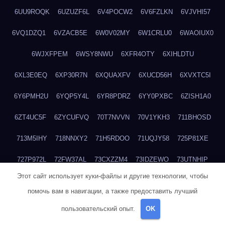
6UU9ROQK
6UZUZF6L
6V4POCW2
6V6FZLKN
6VJVHI57
6VQ1DZQ1
6VZACB5E
6W0V02MY
6W1CRLU0
6WAOIUX0
6WJXFPEM
6WSY8NWU
6XFR4OTY
6XIHLDTU
6XL3E0EQ
6XP30R7N
6XQUAXFV
6XUCD56H
6XVXTC5I
6Y6PMH2U
6YQP5Y4L
6YR8PDRZ
6YY0PXBC
6ZISH1A0
6ZT4UC5F
6ZYCUFVQ
70T7NVVN
70V1YKH3
711BHOSD
713M5IHY
718NNXY2
71H5RDOO
71UQJY58
725P81XE
727P972L
72FW37AL
73CXZZM4
73IDZEWO
73UTNHIP
Этот сайт использует куки-файлы и другие технологии, чтобы
73VKAF4E
740HGIUK
745ACL1O
74DPJX4S
74DVDXRM
помочь вам в навигации, а также предоставить лучший
74FGRN3A
7612HD1B
7651K273
76BJGQ4F
76G4013Z
пользовательский опыт.
OK
76HU4CRK
76LLJI2Y
7777M27H
77BED9B2
77BGMMG4