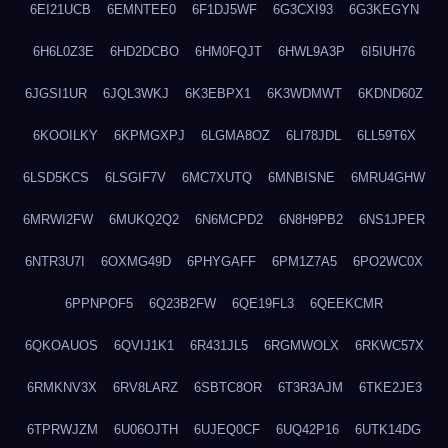
6EI21UCB
6EMNTEE0
6F1DJ5WF
6G3CXI93
6G3KEGYN
6H6L0Z3E
6HD2DCBO
6HM0FQJT
6HWL9A3P
6I5IUH76
6JGSI1UR
6JQL3WKJ
6K3EBPX1
6K3WDMWT
6KDND60Z
6KOOILKY
6KPMGXPJ
6LGMA8OZ
6LI78JDL
6LL59T6X
6LSD5KCS
6LSGIF7V
6MC7XUTQ
6MNBISNE
6MRU4GHW
6MRWI2FW
6MUKQ2Q2
6N6MCPD2
6N8H9PB2
6NS1JPER
6NTR3U7I
6OXMG49D
6PHYGAFF
6PM1Z7A5
6PO2WC0X
6PPNPOF5
6Q23B2FW
6QE19FL3
6QEEKCMR
6QKOAUOS
6QVIJ1K1
6R431JL5
6RGMWOLX
6RKWC57X
6RMKNV3X
6RV8LARZ
6SBTC8OR
6T3R3AJM
6TKE2JE3
6TPRWJZM
6U06OJTH
6UJEQ0CF
6UQ42P16
6UTK14DG