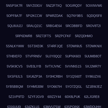
5NSPSK7R
5NYZ03GV
5NZ2F7XQ
5OGIRQDY
5OIXNVW6
5OPF8A7F
5PI2KCCW
5PMRZDAK
5Q7NY9BS
5QDQI5F8
5QL8UU2J
5RALQ21C
5RBG4E64
5RCDBBFD
5ROV8T2I
5RP6DWR8
5RZ72FTS
5RZPCFKF
5RZQDHMO
5SNLKYWW
5ST3XE0K
5T4RFJQE
5TDWI9U5
5TDWKNIX
5THBIEFD
5TVPRN5V
5UJY0QQ2
5UPNX603
5UUMB8OT
5V5K9CVS
5VB3LIYB
5VTXJVNC
5VVNNS1S
5XJ2MR7Y
5XSF9JLS
5XU6ZP3A
5Y0HCRBH
5Y1QS60T
5Y86UZX6
5YB5BBQM
5YHM530M
5YO667IH
5YO7ZQGL
5Z1BWJEZ
5Z1VP9TD
5ZYFJGV9
60IZ2Y44
60X8LPUK
62LJGRE8
6316UU0I
634ZKLU1
63MVU7SW
63SPQINX
63WDQUHH