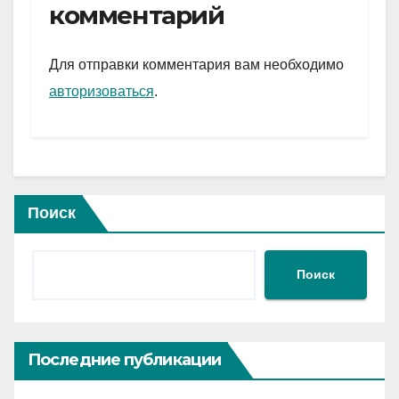
gr
s
а
комментарий
a
A
в
m
p
и
Для отправки комментария вам необходимо
p
ть
авторизоваться
.
Поиск
Поиск
Последние публикации