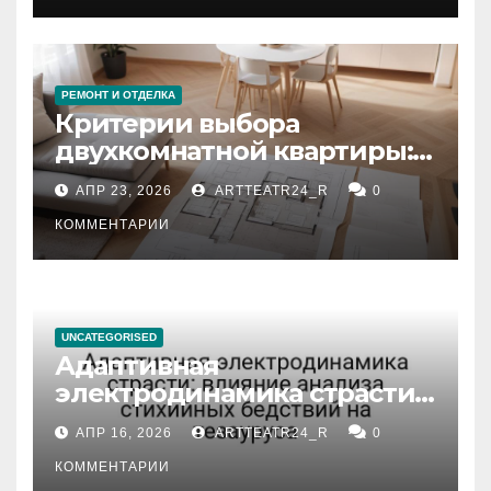
РЕМОНТ И ОТДЕЛКА
Критерии выбора
двухкомнатной квартиры:
планировка, площадь,
АПР 23, 2026
ARTTEATR24_R
0
состояние и документация
КОММЕНТАРИИ
UNCATEGORISED
Адаптивная
электродинамика страсти:
влияние анализа
АПР 16, 2026
ARTTEATR24_R
0
стихийных бедствий на
тезауруса
КОММЕНТАРИИ