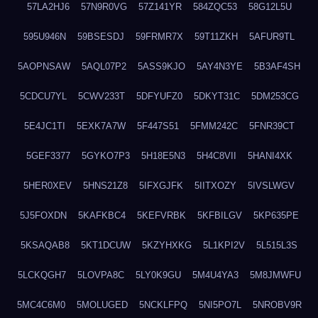
57LA2HJ6
57N9R0VG
57Z141YR
584ZQC53
58G12L5U
595U946N
59BSESDJ
59FRMR7X
59T11ZKH
5AFUR9TL
5AOPNSAW
5AQL07P2
5ASS9KJO
5AY4N3YE
5B3AF4SH
5CDCU7YL
5CWV233T
5DFYUFZ0
5DKYT31C
5DM253CG
5E4JC1TI
5EXK7A7W
5F447S51
5FMM242C
5FNR39CT
5GEF3377
5GYKO7P3
5H18E5N3
5H4C8VII
5HANI4XK
5HER0XEV
5HNS21Z8
5IFXGJFK
5IITXOZY
5IVSLWGV
5J5FOXDN
5KAFKBC4
5KEFVRBK
5KFBILGV
5KP635PE
5KSAQAB8
5KT1DCUW
5KZYHXKG
5L1KPI2V
5L515L3S
5LCKQGH7
5LOVPA8C
5LY0K9GU
5M4U4YA3
5M8JMWFU
5MC4C6M0
5MOLUGED
5NCKLFPQ
5NI5PO7L
5NROBV9R