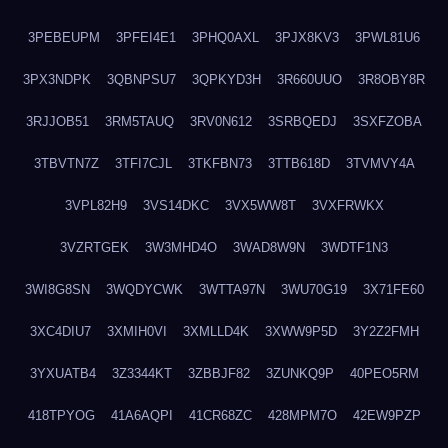
3PEBEUPM
3PFEI4E1
3PHQ0AXL
3PJX8KV3
3PWL81U6
3PX3NDPK
3QBNPSU7
3QPKYD3H
3R660UUO
3R8OBY8R
3RJJOB51
3RM5TAUQ
3RV0N612
3SRBQEDJ
3SXFZOBA
3TBVTN7Z
3TFI7CJL
3TKFBN73
3TTB618D
3TVMVY4A
3VPL82H9
3VS14DKC
3VX5WW8T
3VXFRWKX
3VZRTGEK
3W3MHD4O
3WAD8W9N
3WDTF1N3
3WI8G8SN
3WQDYCWK
3WTTA97N
3WU70G19
3X71FE60
3XC4DIU7
3XMIH0VI
3XMLLD4K
3XWW9P5D
3Y2Z2FMH
3YXUATB4
3Z3344KT
3ZBBJF82
3ZUNKQ9P
40PEO5RM
418TPYOG
41A6AQPI
41CR68ZC
428MPM7O
42EW9PZP