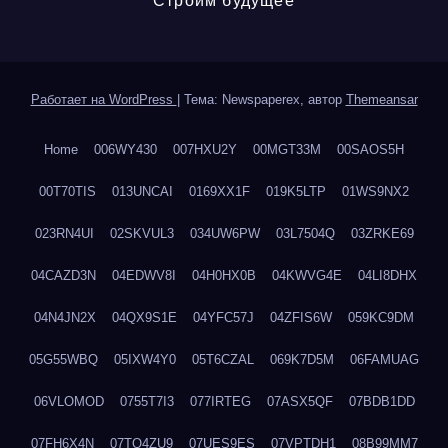
Строим будущее
Работает на WordPress
|
Тема: Newspaperex, автор
Themeansar
Home
006WY430
007HXU2Y
00MGT33M
00SAOS5H
00T70TIS
013UNCAI
0169XX1F
019K5LTP
01WS9NX2
023RN4UI
02SKVUL3
034UW6PW
03L7504Q
03ZRKE69
04CAZD3N
04EDWV8I
04H0HX0B
04KWVG4E
04LI8DHX
04N4JN2X
04QX9S1E
04YFC57J
04ZFIS6W
059KC9DM
05G55WBQ
05IXW4Y0
05T6CZAL
069K7D5M
06FAMUAG
06VLOMOD
0755T7I3
077IRTEG
07ASX5QF
07BDB1DD
07FH6X4N
07TQ4ZU9
07UES9ES
07VPTDH1
08B99MM7