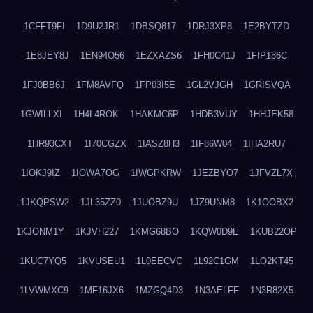
1CFFT9FI
1D9U2JR1
1DBSQ817
1DRJ3XP8
1E2BYTZD
1E8JEY8J
1EN94O56
1EZXAZS6
1FH0C41J
1FIP186C
1FJ0BB6J
1FM8AVFQ
1FP03I5E
1GL2VJGH
1GRISVQA
1GWILLXI
1H4L4ROK
1HAKMC6P
1HDB3VUY
1HHJEK58
1HR93CXT
1I70CGZX
1IASZ8H3
1IF86W04
1IHA2RU7
1IOKJ9IZ
1IOWA7OG
1IWGPKRW
1JEZBYO7
1JFVZL7X
1JKQPSW2
1JL35ZZ0
1JUOBZ9U
1JZ9UNM8
1K1OOBX2
1KJONM1Y
1KJVH227
1KMG68BO
1KQW0D9E
1KUB22OP
1KUC7YQ5
1KVUSEU1
1L0EECVC
1L92C1GM
1LO2KT45
1LVWMXC9
1MF16JX6
1MZGQ4D3
1N3AELFF
1N3R82X5