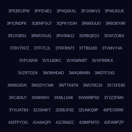
3PEBEUPM
3PFEI4E1
3PHQ0AXL
3PJX8KV3
3PWL81U6
3PX3NDPK
3QBNPSU7
3QPKYD3H
3R660UUO
3R8OBY8R
3RJJOB51
3RM5TAUQ
3RV0N612
3SRBQEDJ
3SXFZOBA
3TBVTN7Z
3TFI7CJL
3TKFBN73
3TTB618D
3TVMVY4A
3VPL82H9
3VS14DKC
3VX5WW8T
3VXFRWKX
3VZRTGEK
3W3MHD4O
3WAD8W9N
3WDTF1N3
3WI8G8SN
3WQDYCWK
3WTTA97N
3WU70G19
3X71FE60
3XC4DIU7
3XMIH0VI
3XMLLD4K
3XWW9P5D
3Y2Z2FMH
3YXUATB4
3Z3344KT
3ZBBJF82
3ZUNKQ9P
40PEO5RM
418TPYOG
41A6AQPI
41CR68ZC
428MPM7O
42EW9PZP