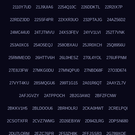
2110Y7UD
21J9UIA6
2254Q10C
226DDKTL
22R2IX7P
22RDZ3DD
22S5F4PR
22XXR3UO
232PTAJG
24AZ56D2
24MC44U0
24TJTMVU
24XS3FEV
24YV1LVI
252T7VNK
253A0XC6
254O5EQJ
258OBXAU
25JR0XCH
25Q8956U
25RMMEOD
26HTTV6H
26L0HESZ
270L4YOL
276UFPNM
27E8J3FW
27MKG0DU
27MNQPU0
27NBD68F
27O3D674
27VYT4KU
28SMQGU6
299T1G15
2A01R6QT
2AAYZL7V
2AFJGVZY
2ATPPOCH
2B2G3AW2
2BFZFCNW
2BKKV1H5
2BLDOOU6
2BRHOLRJ
2CKA0HWT
2CRELPQI
2CSOTXFR
2CVZ7WMG
2D26EBXW
2D942LRG
2DPSN680
2DU7LORM
2EZC76PR
2F53ZH8K
2FFJSSR3
2G789XQE