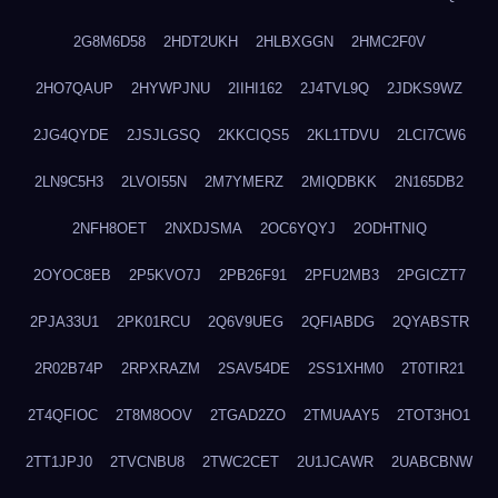
2G8M6D58
2HDT2UKH
2HLBXGGN
2HMC2F0V
2HO7QAUP
2HYWPJNU
2IIHI162
2J4TVL9Q
2JDKS9WZ
2JG4QYDE
2JSJLGSQ
2KKCIQS5
2KL1TDVU
2LCI7CW6
2LN9C5H3
2LVOI55N
2M7YMERZ
2MIQDBKK
2N165DB2
2NFH8OET
2NXDJSMA
2OC6YQYJ
2ODHTNIQ
2OYOC8EB
2P5KVO7J
2PB26F91
2PFU2MB3
2PGICZT7
2PJA33U1
2PK01RCU
2Q6V9UEG
2QFIABDG
2QYABSTR
2R02B74P
2RPXRAZM
2SAV54DE
2SS1XHM0
2T0TIR21
2T4QFIOC
2T8M8OOV
2TGAD2ZO
2TMUAAY5
2TOT3HO1
2TT1JPJ0
2TVCNBU8
2TWC2CET
2U1JCAWR
2UABCBNW