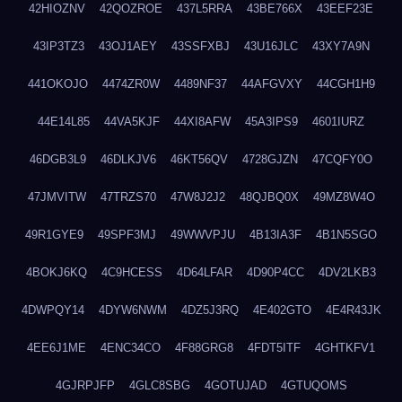
42HIOZNV
42QOZROE
437L5RRA
43BE766X
43EEF23E
43IP3TZ3
43OJ1AEY
43SSFXBJ
43U16JLC
43XY7A9N
441OKOJO
4474ZR0W
4489NF37
44AFGVXY
44CGH1H9
44E14L85
44VA5KJF
44XI8AFW
45A3IPS9
4601IURZ
46DGB3L9
46DLKJV6
46KT56QV
4728GJZN
47CQFY0O
47JMVITW
47TRZS70
47W8J2J2
48QJBQ0X
49MZ8W4O
49R1GYE9
49SPF3MJ
49WWVPJU
4B13IA3F
4B1N5SGO
4BOKJ6KQ
4C9HCESS
4D64LFAR
4D90P4CC
4DV2LKB3
4DWPQY14
4DYW6NWM
4DZ5J3RQ
4E402GTO
4E4R43JK
4EE6J1ME
4ENC34CO
4F88GRG8
4FDT5ITF
4GHTKFV1
4GJRPJFP
4GLC8SBG
4GOTUJAD
4GTUQOMS