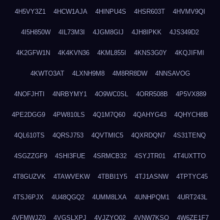
4H5VY3Z1
4HCW1AJA
4HINPU4S
4HSR603T
4HVMV9QI
4I5H850W
4IL73M3I
4JGM8GIJ
4JH8IPKK
4JS349D2
4K2GFW1N
4K4KVN36
4KML855I
4KNS3G0Y
4KQJIFMI
4KWTO3AT
4LXNH9M8
4M8RR8DW
4NNSAVOG
4NOFJHTI
4NRBYMY1
4O9WC0SL
4ORR508B
4P5VX889
4PE2DGG9
4PW810LS
4Q1M7Q60
4QAHYG43
4QHYCH8B
4QL610TS
4QRSJ753
4QVTMIC5
4QXRDQN7
4S31TENQ
4SGZZGF9
4SHI3FUE
4SRMCB32
4SYJTR01
4T4UXTTO
4T8GUZVK
4TAWVEKW
4TBBI1Y5
4TJ1ASNW
4TPTYC45
4TSJ6PJX
4U48QGQ2
4UMM8LXA
4UNHPQM1
4URT243L
4VFMWJZ0
4VGSLXPJ
4VJZYO02
4VNW7KSQ
4W6ZE1F7