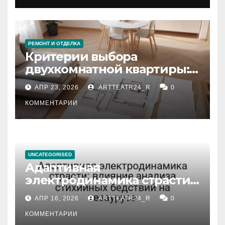
РЕМОНТ И ОТДЕЛКА
Критерии выбора
двухкомнатной квартиры:
планировка, площадь,
АПР 23, 2026
ARTTEATR24_R
0
состояние и документация
КОММЕНТАРИИ
UNCATEGORISED
Адаптивная
электродинамика страсти:
влияние анализа
АПР 16, 2026
ARTTEATR24_R
0
стихийных бедствий на
тезауруса
КОММЕНТАРИИ