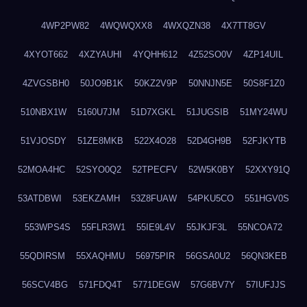
4WP2PW82
4WQWQXX8
4WXQZN38
4X7TT8GV
4XYOT662
4XZYAUHI
4YQHH612
4Z52SO0V
4ZP14UIL
4ZVGSBH0
50JO9B1K
50KZ2V9P
50NNJN5E
50S8F1Z0
510NBX1W
5160U7JM
51D7XGKL
51JUGSIB
51MY24WU
51VJOSDY
51ZE8MKB
522X4O28
52D4GH9B
52FJKYTB
52MOA4HC
52SYO0Q2
52TPECFV
52W5K0BY
52XXY91Q
53ATDBWI
53EKZAMH
53Z8FUAW
54PKU5CO
551HGV0S
553WPS4S
55FLR3W1
55IE9L4V
55JKJF3L
55NCOA72
55QDIRSM
55XAQHMU
56975PIR
56GSA0U2
56QN3KEB
56SCV4BG
571FDQ4T
5771DEGW
57G6BV7Y
57IUFJJS