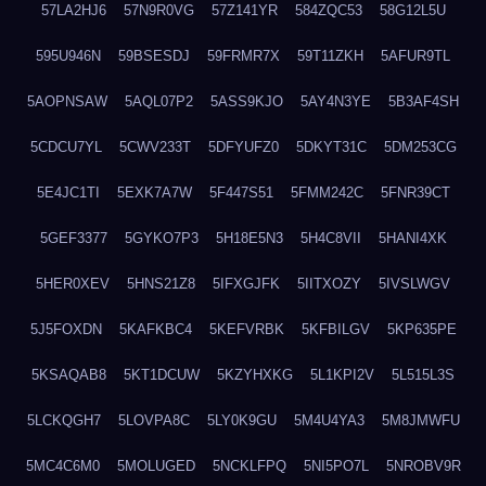
57LA2HJ6
57N9R0VG
57Z141YR
584ZQC53
58G12L5U
595U946N
59BSESDJ
59FRMR7X
59T11ZKH
5AFUR9TL
5AOPNSAW
5AQL07P2
5ASS9KJO
5AY4N3YE
5B3AF4SH
5CDCU7YL
5CWV233T
5DFYUFZ0
5DKYT31C
5DM253CG
5E4JC1TI
5EXK7A7W
5F447S51
5FMM242C
5FNR39CT
5GEF3377
5GYKO7P3
5H18E5N3
5H4C8VII
5HANI4XK
5HER0XEV
5HNS21Z8
5IFXGJFK
5IITXOZY
5IVSLWGV
5J5FOXDN
5KAFKBC4
5KEFVRBK
5KFBILGV
5KP635PE
5KSAQAB8
5KT1DCUW
5KZYHXKG
5L1KPI2V
5L515L3S
5LCKQGH7
5LOVPA8C
5LY0K9GU
5M4U4YA3
5M8JMWFU
5MC4C6M0
5MOLUGED
5NCKLFPQ
5NI5PO7L
5NROBV9R