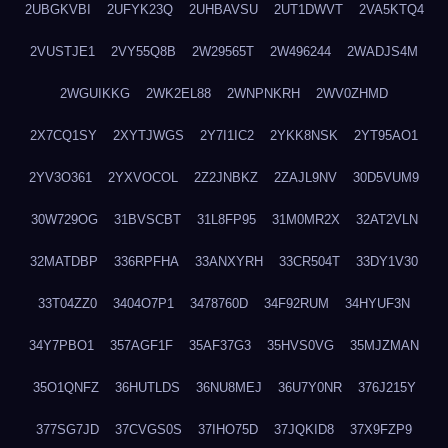
2UBGKVBI
2UFYK23Q
2UHBAVSU
2UT1DWVT
2VA5KTQ4
2VUSTJE1
2VY55Q8B
2W29565T
2W496244
2WADJS4M
2WGUIKKG
2WK2EL88
2WNPNKRH
2WV0ZHMD
2X7CQ1SY
2XYTJWGS
2Y7I1IC2
2YKK8NSK
2YT95AO1
2YV3O361
2YXVOCOL
2Z2JNBKZ
2ZAJL9NV
30D5VUM9
30W729OG
31BVSCBT
31L8FP95
31M0MR2X
32AT2VLN
32MATDBP
336RPFHA
33ANXYRH
33CR504T
33DY1V30
33T04ZZ0
3404O7P1
3478760D
34F92RUM
34HYUF3N
34Y7PBO1
357AGF1F
35AF37G3
35HVS0VG
35MJZMAN
35O1QNFZ
36HUTLDS
36NU8MEJ
36U7Y0NR
376J215Y
377SG7JD
37CVGS0S
37IHO75D
37JQKID8
37X9FZP9