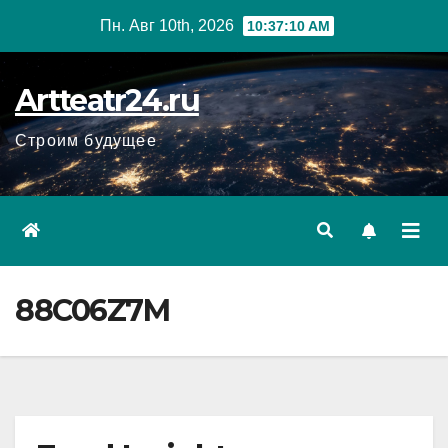
Перейти
Пн. Авг 10th, 2026
10:37:11 AM
к
содержанию
Artteatr24.ru
Строим будущее
88C06Z7M