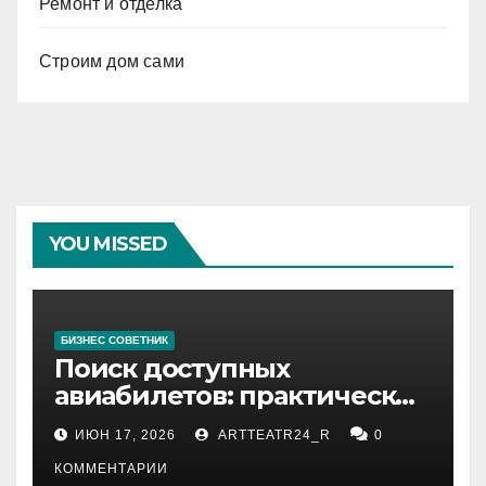
Ремонт и отделка
Строим дом сами
YOU MISSED
БИЗНЕС СОВЕТНИК
Поиск доступных
авиабилетов: практические
рекомендации
ИЮН 17, 2026
ARTTEATR24_R
0
КОММЕНТАРИИ