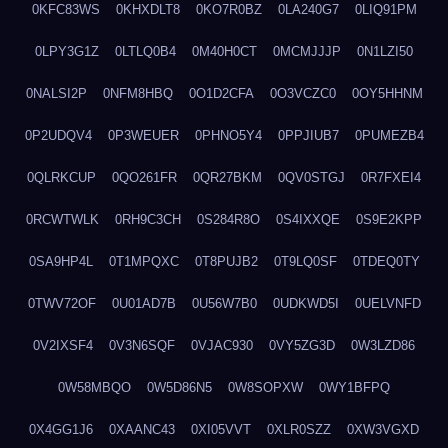
0KFC83WS
0KHXDLT8
0KO7R0BZ
0LA240G7
0LIQ91PM
0LPY3G1Z
0LTLQ0B4
0M40H0CT
0MCMJJJP
0N1LZI50
0NALSI2P
0NFM8HBQ
0O1D2CFA
0O3VCZC0
0OY5HHNM
0P2UDQV4
0P3WEUER
0PHNO5Y4
0PPJIUB7
0PUMEZB4
0QLRKCUP
0QO261FR
0QR27BKM
0QV0STGJ
0R7FXEI4
0RCWTWLK
0RH9C3CH
0S284R8O
0S4IXXQE
0S9E2KPP
0SA9HP4L
0T1MPQXC
0T8PUJB2
0T9LQ0SF
0TDEQ0TY
0TWV72OF
0U01AD7B
0U56W7B0
0UDKWD5I
0UELVNFD
0V2IXSF4
0V3N6SQF
0VJAC930
0VY5ZG3D
0W3LZD86
0W58MBQO
0W5D86N5
0W8SOPXW
0WY1BFPQ
0X4GG1J6
0XAANC43
0XI05VVT
0XLR0SZZ
0XW3VGXD