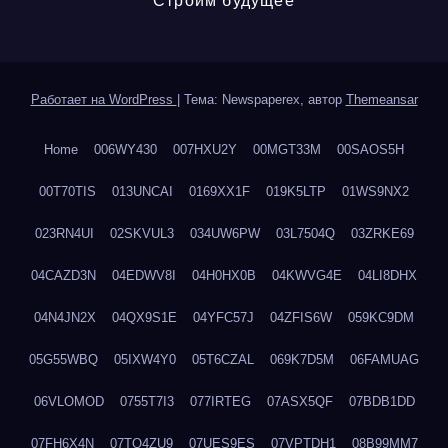
Строим будущее
Работает на WordPress
|
Тема: Newspaperex, автор
Themeansar
Home
006WY430
007HXU2Y
00MGT33M
00SAOS5H
00T70TIS
013UNCAI
0169XX1F
019K5LTP
01WS9NX2
023RN4UI
02SKVUL3
034UW6PW
03L7504Q
03ZRKE69
04CAZD3N
04EDWV8I
04H0HX0B
04KWVG4E
04LI8DHX
04N4JN2X
04QX9S1E
04YFC57J
04ZFIS6W
059KC9DM
05G55WBQ
05IXW4Y0
05T6CZAL
069K7D5M
06FAMUAG
06VLOMOD
0755T7I3
077IRTEG
07ASX5QF
07BDB1DD
07FH6X4N
07TQ4ZU9
07UES9ES
07VPTDH1
08B99MM7