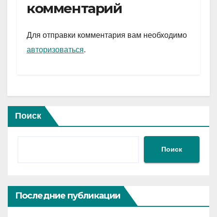
gr
s
а
комментарий
a
A
в
m
p
и
Для отправки комментария вам необходимо
p
ть
авторизоваться
.
Поиск
Поиск
Последние публикации