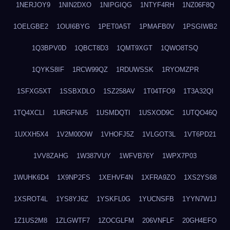
1NERJOY9
1NIN2DXO
1NIPGIQG
1NTYF4RH
1NZ06F8Q
1OELGBE2
1OUI6BYG
1PET0A5T
1PMAFB0V
1PSGIWB2
1Q3BPV0D
1QBCT8D3
1QMT9XGT
1QWO8TSQ
1QYKS8IF
1RCW99QZ
1RDUWSSK
1RYOMZPR
1SFXG5XT
1SSBXDLO
1SZ258AV
1T04TFO9
1T3A32QI
1TQ4XCLI
1URGFNU5
1USMDQTI
1USXOD9C
1UTQO46Q
1UXXH5X4
1V2M00OW
1VHOFJ5Z
1VLGOT3L
1VT6PD21
1VV8ZAHG
1W387VUY
1WFVB76Y
1WPX7P03
1WUHK6D4
1X9NP2FS
1XEHVF4N
1XFRA9ZO
1XS2YS68
1XSROT4L
1YS8YJ6Z
1YSKFL0G
1YUCNSFB
1YYN7W1J
1Z1US2M8
1ZLGWTF7
1ZOCGLFM
206VNFLF
20GH4EFO