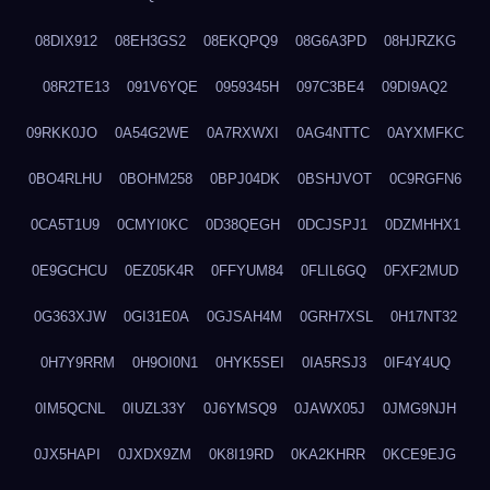
08DIX912
08EH3GS2
08EKQPQ9
08G6A3PD
08HJRZKG
08R2TE13
091V6YQE
0959345H
097C3BE4
09DI9AQ2
09RKK0JO
0A54G2WE
0A7RXWXI
0AG4NTTC
0AYXMFKC
0BO4RLHU
0BOHM258
0BPJ04DK
0BSHJVOT
0C9RGFN6
0CA5T1U9
0CMYI0KC
0D38QEGH
0DCJSPJ1
0DZMHHX1
0E9GCHCU
0EZ05K4R
0FFYUM84
0FLIL6GQ
0FXF2MUD
0G363XJW
0GI31E0A
0GJSAH4M
0GRH7XSL
0H17NT32
0H7Y9RRM
0H9OI0N1
0HYK5SEI
0IA5RSJ3
0IF4Y4UQ
0IM5QCNL
0IUZL33Y
0J6YMSQ9
0JAWX05J
0JMG9NJH
0JX5HAPI
0JXDX9ZM
0K8I19RD
0KA2KHRR
0KCE9EJG