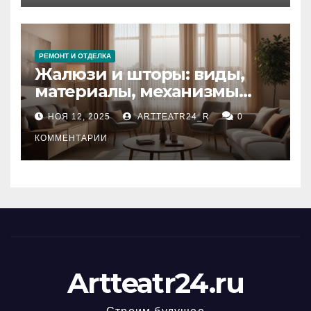
РЕМОНТ И ОТДЕЛКА
Жалюзи и шторы: виды,
материалы, механизмы
управления и уход
НОЯ 12, 2025
ARTTEATR24_R
0
КОММЕНТАРИИ
Artteatr24.ru