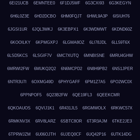
6EI21UCB
6EMNTEE0
6F1DJ5WF
6G3CXI93
6G3KEGYN
6H6L0Z3E
6HD2DCBO
6HM0FQJT
6HWL9A3P
6I5IUH76
6JGSI1UR
6JQL3WKJ
6K3EBPX1
6K3WDMWT
6KDND60Z
6KOOILKY
6KPMGXPJ
6LGMA8OZ
6LI78JDL
6LL59T6X
6LSD5KCS
6LSGIF7V
6MC7XUTQ
6MNBISNE
6MRU4GHW
6MRWI2FW
6MUKQ2Q2
6N6MCPD2
6N8H9PB2
6NS1JPER
6NTR3U7I
6OXMG49D
6PHYGAFF
6PM1Z7A5
6PO2WC0X
6PPNPOF5
6Q23B2FW
6QE19FL3
6QEEKCMR
6QKOAUOS
6QVIJ1K1
6R431JL5
6RGMWOLX
6RKWC57X
6RMKNV3X
6RV8LARZ
6SBTC8OR
6T3R3AJM
6TKE2JE3
6TPRWJZM
6U06OJTH
6UJEQ0CF
6UQ42P16
6UTK14DG