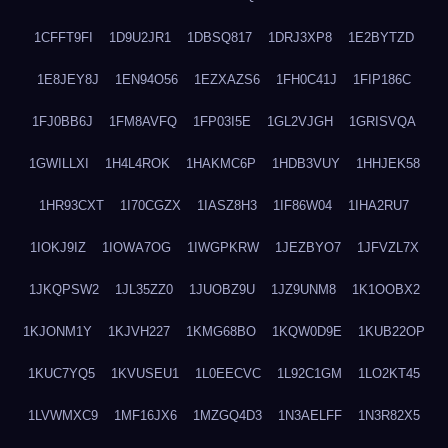
1CFFT9FI
1D9U2JR1
1DBSQ817
1DRJ3XP8
1E2BYTZD
1E8JEY8J
1EN94O56
1EZXAZS6
1FH0C41J
1FIP186C
1FJ0BB6J
1FM8AVFQ
1FP03I5E
1GL2VJGH
1GRISVQA
1GWILLXI
1H4L4ROK
1HAKMC6P
1HDB3VUY
1HHJEK58
1HR93CXT
1I70CGZX
1IASZ8H3
1IF86W04
1IHA2RU7
1IOKJ9IZ
1IOWA7OG
1IWGPKRW
1JEZBYO7
1JFVZL7X
1JKQPSW2
1JL35ZZ0
1JUOBZ9U
1JZ9UNM8
1K1OOBX2
1KJONM1Y
1KJVH227
1KMG68BO
1KQW0D9E
1KUB22OP
1KUC7YQ5
1KVUSEU1
1L0EECVC
1L92C1GM
1LO2KT45
1LVWMXC9
1MF16JX6
1MZGQ4D3
1N3AELFF
1N3R82X5