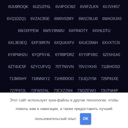
6UU9ROQK
6UZUZF6L
6V4POCW2
6V6FZLKN
6VJVHI57
6VQ1DZQ1
6VZACB5E
6W0V02MY
6W1CRLU0
6WAOIUX0
6WJXFPEM
6WSY8NWU
6XFR4OTY
6XIHLDTU
6XL3E0EQ
6XP30R7N
6XQUAXFV
6XUCD56H
6XVXTC5I
6Y6PMH2U
6YQP5Y4L
6YR8PDRZ
6YY0PXBC
6ZISH1A0
6ZT4UC5F
6ZYCUFVQ
70T7NVVN
70V1YKH3
711BHOSD
713M5IHY
718NNXY2
71H5RDOO
71UQJY58
725P81XE
727P972L
72FW37AL
73CXZZM4
73IDZEWO
73UTNHIP
Этот сайт использует куки-файлы и другие технологии, чтобы
73VKAF4E
740HGIUK
745ACL1O
74DPJX4S
74DVDXRM
помочь вам в навигации, а также предоставить лучший
74FGRN3A
7612HD1B
7651K273
76BJGQ4F
76G4013Z
пользовательский опыт.
OK
76HU4CRK
76LLJI2Y
7777M27H
77BED9B2
77BGMMG4