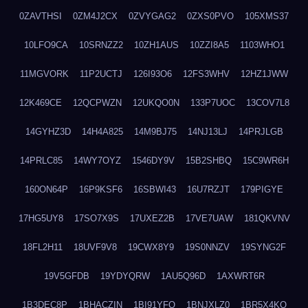
0ZAVTHSI
0ZM4J2CX
0ZVYGAG2
0ZXS0PVO
105XMS37
10LFO9CA
10SRNZZ2
10ZH1AUS
10ZZI8A5
1103WHO1
11MGVORK
11P2UCTJ
126I93O6
12FS3WHV
12HZ1JWW
12K469CE
12QCPWZN
12UKQO0N
133P7UOC
13COV7L8
14GYHZ3D
14H4A825
14M9BJ75
14NJ13LJ
14PRJLGB
14PRLC85
14WY7OYZ
1546DY9V
15B2SHBQ
15C9WR6H
160ON64P
16P9KSF6
16SBWI43
16U7RZJT
179PIGYE
17HG5UY8
17SO7X9S
17UXEZ2B
17VE7UAW
181QKVNV
18FL2H11
18UVF9V8
19CWX8Y9
19S0NNZV
19SYNG2F
19V5GFDB
19YDYQRW
1AU5Q96D
1AXWRT6R
1B3DEC8P
1BHACZIN
1BI91YFQ
1BNJXLZ0
1BR5X4KO