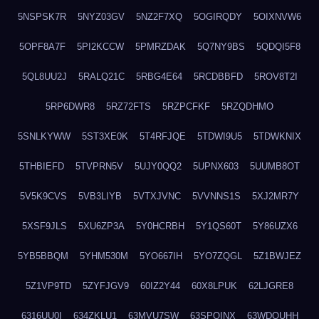
5NSPSK7R
5NYZ03GV
5NZ2F7XQ
5OGIRQDY
5OIXNVW6
5OPF8A7F
5PI2KCCW
5PMRZDAK
5Q7NY9BS
5QDQI5F8
5QL8UU2J
5RALQ21C
5RBG4E64
5RCDBBFD
5ROV8T2I
5RP6DWR8
5RZ72FTS
5RZPCFKF
5RZQDHMO
5SNLKYWW
5ST3XE0K
5T4RFJQE
5TDWI9U5
5TDWKNIX
5THBIEFD
5TVPRN5V
5UJY0QQ2
5UPNX603
5UUMB8OT
5V5K9CVS
5VB3LIYB
5VTXJVNC
5VVNNS1S
5XJ2MR7Y
5XSF9JLS
5XU6ZP3A
5Y0HCRBH
5Y1QS60T
5Y86UZX6
5YB5BBQM
5YHM530M
5YO667IH
5YO7ZQGL
5Z1BWJEZ
5Z1VP9TD
5ZYFJGV9
60IZ2Y44
60X8LPUK
62LJGRE8
6316UU0I
634ZKLU1
63MVU7SW
63SPQINX
63WDQUHH