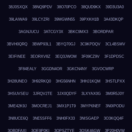
38J0SXQX
38NQ9PDV
38O70PCO
38QUD9KX
39D3U3A0
39LAIWA9
39LCYZRI
39MGWN55
39PXKH1B
3A43DKQP
3AGNJUCU
3ATCGY3X
3BKC9MX3
3BORDPAR
3BVH0QRQ
3BWP93L1
3BYQ70GJ
3C9KPDQV
3CL4BSMV
3EIFINEE
3EORXV8Z
3EQ3JWOM
3F09CZ9V
3F1DPDSC
3F84EALY
3GGDN4OR
3GKCN4NY
3GVOCWRP
3H28UNEO
3H92RKQ0
3HG56NHN
3HHJ1KQM
3HSTLPXX
3HSUVSEU
3JRQV2TE
3JX0QDYF
3LXYAX0G
3M0R5J0Y
3ME42K9J
3MOCREJ1
3MX1P1T9
3MYP6NEF
3N0IPODU
3N8UCE6Q
3NE5SFF6
3NH0FX33
3NISGAEP
3O3KQQ4F
3OBDFAXI
3OE9P0KI
3OPSZTYE
3OSK46GW
3P20H0VW