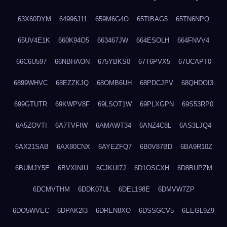
63X60DYM
64996J11
659M6G4O
65TIBAG5
65TN6NPQ
65UV4E1K
660K94O5
663467JW
664ESOLH
664FNVV4
66C6U597
66NBHAON
675YBKS0
67T6PVX5
67UCAPT0
6899WHVC
68EZZKJQ
68OMB6UH
68PDCJPV
68QHDOI3
699GTUTR
69KWPV8F
69LSOT1W
69PLXGPN
69S53RP0
6A5ZOVTI
6A7TVFIW
6AMAWT34
6ANZ4C8L
6AS3LJQ4
6AX21SAB
6AX80CNX
6AYEZFQ7
6B0V87BD
6BA9R10Z
6BUMJY5E
6BVXINIU
6CJKUI7J
6D1OSCXH
6D8BUPZM
6DCMVTHM
6DDK07UL
6DEL198E
6DMVW7ZP
6DO5WVEC
6DPAK2I3
6DREN8XO
6DSSGCV5
6EEGL9Z9