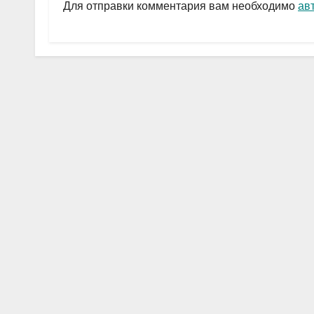
a
A
в
Для отправки комментария вам необходимо
ав
m
p
и
p
ть