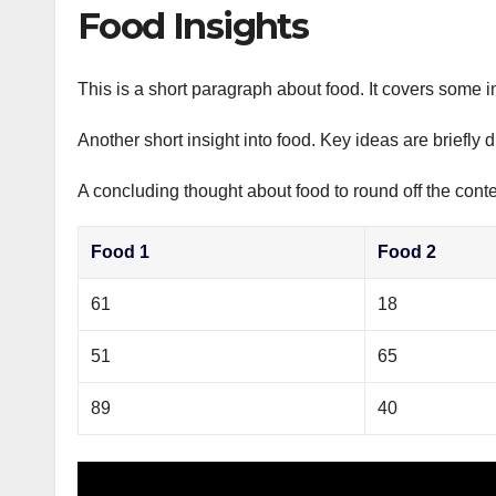
р
Food Insights
p
а
p
в
This is a short paragraph about food. It covers some i
и
Another short insight into food. Key ideas are briefly 
т
ь
A concluding thought about food to round off the conte
Food 1
Food 2
61
18
51
65
89
40