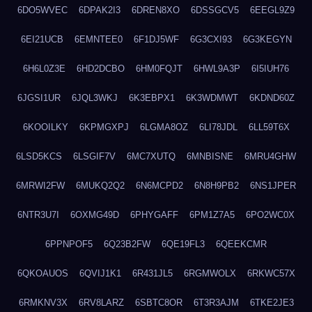
6DO5WVEC
6DPAK2I3
6DREN8XO
6DSSGCV5
6EEGL9Z9
6EI21UCB
6EMNTEE0
6F1DJ5WF
6G3CXI93
6G3KEGYN
6H6L0Z3E
6HD2DCBO
6HM0FQJT
6HWL9A3P
6I5IUH76
6JGSI1UR
6JQL3WKJ
6K3EBPX1
6K3WDMWT
6KDND60Z
6KOOILKY
6KPMGXPJ
6LGMA8OZ
6LI78JDL
6LL59T6X
6LSD5KCS
6LSGIF7V
6MC7XUTQ
6MNBISNE
6MRU4GHW
6MRWI2FW
6MUKQ2Q2
6N6MCPD2
6N8H9PB2
6NS1JPER
6NTR3U7I
6OXMG49D
6PHYGAFF
6PM1Z7A5
6PO2WC0X
6PPNPOF5
6Q23B2FW
6QE19FL3
6QEEKCMR
6QKOAUOS
6QVIJ1K1
6R431JL5
6RGMWOLX
6RKWC57X
6RMKNV3X
6RV8LARZ
6SBTC8OR
6T3R3AJM
6TKE2JE3