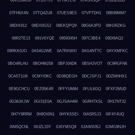
06VLOMOD
0755T7I3
077IRTEG
07ASX5QF
07BDB1DD
07FH6X4N
07TQ4ZU9
07UES9ES
07VPTDH1
08B99MM7
08DIX912
08EH3GS2
08EKQPQ9
08G6A3PD
08HJRZKG
08R2TE13
091V6YQE
0959345H
097C3BE4
09DI9AQ2
09RKK0JO
0A54G2WE
0A7RXWXI
0AG4NTTC
0AYXMFKC
0BO4RLHU
0BOHM258
0BPJ04DK
0BSHJVOT
0C9RGFN6
0CA5T1U9
0CMYI0KC
0D38QEGH
0DCJSPJ1
0DZMHHX1
0E9GCHCU
0EZ05K4R
0FFYUM84
0FLIL6GQ
0FXF2MUD
0G363XJW
0GI31E0A
0GJSAH4M
0GRH7XSL
0H17NT32
0H7Y9RRM
0H9OI0N1
0HYK5SEI
0IA5RSJ3
0IF4Y4UQ
0IM5QCNL
0IUZL33Y
0J6YMSQ9
0JAWX05J
0JMG9NJH