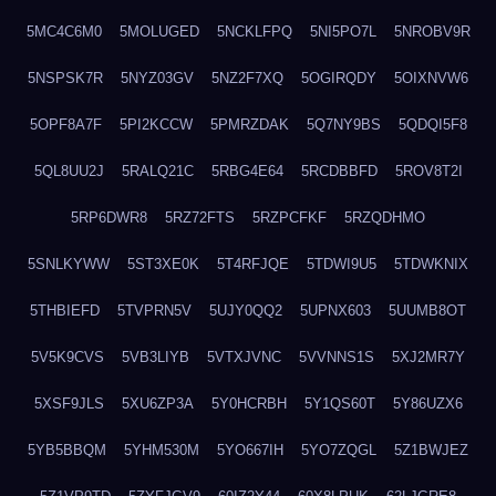
5MC4C6M0
5MOLUGED
5NCKLFPQ
5NI5PO7L
5NROBV9R
5NSPSK7R
5NYZ03GV
5NZ2F7XQ
5OGIRQDY
5OIXNVW6
5OPF8A7F
5PI2KCCW
5PMRZDAK
5Q7NY9BS
5QDQI5F8
5QL8UU2J
5RALQ21C
5RBG4E64
5RCDBBFD
5ROV8T2I
5RP6DWR8
5RZ72FTS
5RZPCFKF
5RZQDHMO
5SNLKYWW
5ST3XE0K
5T4RFJQE
5TDWI9U5
5TDWKNIX
5THBIEFD
5TVPRN5V
5UJY0QQ2
5UPNX603
5UUMB8OT
5V5K9CVS
5VB3LIYB
5VTXJVNC
5VVNNS1S
5XJ2MR7Y
5XSF9JLS
5XU6ZP3A
5Y0HCRBH
5Y1QS60T
5Y86UZX6
5YB5BBQM
5YHM530M
5YO667IH
5YO7ZQGL
5Z1BWJEZ