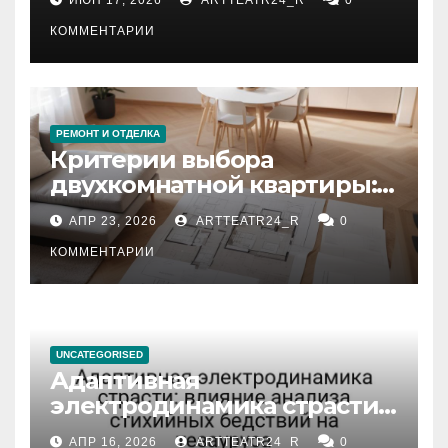
КОММЕНТАРИИ
РЕМОНТ И ОТДЕЛКА
Критерии выбора
двухкомнатной квартиры:
планировка, площадь,
АПР 23, 2026
ARTTEATR24_R
0
состояние и документация
КОММЕНТАРИИ
UNCATEGORISED
Адаптивная
электродинамика страсти:
влияние анализа
АПР 16, 2026
ARTTEATR24_R
0