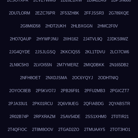
2CSOTXFR
2CVZ7WMG
2D26EBXW
2D942LRG
2DPSN680
2DU7LORM
2EZC76PR
2F53ZH8K
2FFJSSR3
2G789XQE
2G8M6D58
2HDT2UKH
2HLBXGGN
2HMC2F0V
2HO7QAUP
2HYWPJNU
2IIHI162
2J4TVL9Q
2JDKS9WZ
2JG4QYDE
2JSJLGSQ
2KKCIQS5
2KL1TDVU
2LCI7CW6
2LN9C5H3
2LVOI55N
2M7YMERZ
2MIQDBKK
2N165DB2
2NFH8OET
2NXDJSMA
2OC6YQYJ
2ODHTNIQ
2OYOC8EB
2P5KVO7J
2PB26F91
2PFU2MB3
2PGICZT7
2PJA33U1
2PK01RCU
2Q6V9UEG
2QFIABDG
2QYABSTR
2R02B74P
2RPXRAZM
2SAV54DE
2SS1XHM0
2T0TIR21
2T4QFIOC
2T8M8OOV
2TGAD2ZO
2TMUAAY5
2TOT3HO1