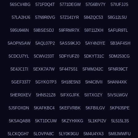
56SCV4BG
571FDQ4T
5771DEGW
57G6BV7Y
57IUFJJS
57LA2HJ6
57N9R0VG
57Z141YR
584ZQC53
58G12L5U
595U946N
59BSESDJ
59FRMR7X
59T11ZKH
5AFUR9TL
5AOPNSAW
5AQL07P2
5ASS9KJO
5AY4N3YE
5B3AF4SH
5CDCU7YL
5CWV233T
5DFYUFZ0
5DKYT31C
5DM253CG
5E4JC1TI
5EXK7A7W
5F447S51
5FMM242C
5FNR39CT
5GEF3377
5GYKO7P3
5H18E5N3
5H4C8VII
5HANI4XK
5HER0XEV
5HNS21Z8
5IFXGJFK
5IITXOZY
5IVSLWGV
5J5FOXDN
5KAFKBC4
5KEFVRBK
5KFBILGV
5KP635PE
5KSAQAB8
5KT1DCUW
5KZYHXKG
5L1KPI2V
5L515L3S
5LCKQGH7
5LOVPA8C
5LY0K9GU
5M4U4YA3
5M8JMWFU