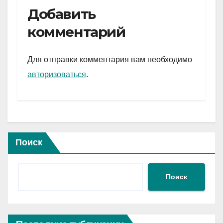
e
er
at
ail
р
Добавить
gr
s
а
комментарий
a
A
в
m
p
и
Для отправки комментария вам необходимо
p
ть
авторизоваться
.
Поиск
Поиск