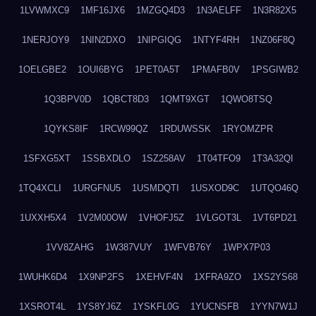
1LVWMXC9
1MF16JX6
1MZGQ4D3
1N3AELFF
1N3R82X5
1NERJOY9
1NIN2DXO
1NIPGIQG
1NTYF4RH
1NZ06F8Q
1OELGBE2
1OUI6BYG
1PET0A5T
1PMAFB0V
1PSGIWB2
1Q3BPV0D
1QBCT8D3
1QMT9XGT
1QWO8TSQ
1QYKS8IF
1RCW99QZ
1RDUWSSK
1RYOMZPR
1SFXG5XT
1SSBXDLO
1SZ258AV
1T04TFO9
1T3A32QI
1TQ4XCLI
1URGFNU5
1USMDQTI
1USXOD9C
1UTQO46Q
1UXXH5X4
1V2M00OW
1VHOFJ5Z
1VLGOT3L
1VT6PD21
1VV8ZAHG
1W387VUY
1WFVB76Y
1WPX7P03
1WUHK6D4
1X9NP2FS
1XEHVF4N
1XFRA9ZO
1XS2YS68
1XSROT4L
1YS8YJ6Z
1YSKFL0G
1YUCNSFB
1YYN7W1J