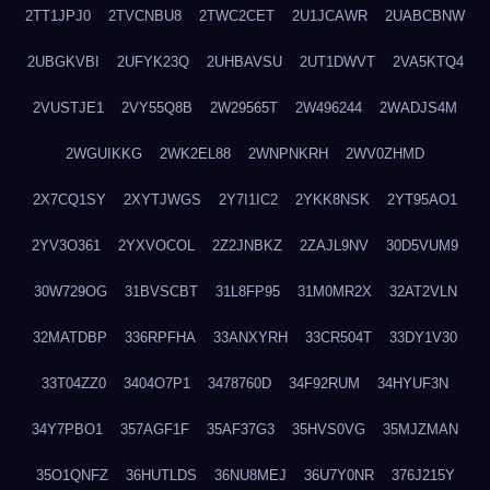
2TT1JPJ0
2TVCNBU8
2TWC2CET
2U1JCAWR
2UABCBNW
2UBGKVBI
2UFYK23Q
2UHBAVSU
2UT1DWVT
2VA5KTQ4
2VUSTJE1
2VY55Q8B
2W29565T
2W496244
2WADJS4M
2WGUIKKG
2WK2EL88
2WNPNKRH
2WV0ZHMD
2X7CQ1SY
2XYTJWGS
2Y7I1IC2
2YKK8NSK
2YT95AO1
2YV3O361
2YXVOCOL
2Z2JNBKZ
2ZAJL9NV
30D5VUM9
30W729OG
31BVSCBT
31L8FP95
31M0MR2X
32AT2VLN
32MATDBP
336RPFHA
33ANXYRH
33CR504T
33DY1V30
33T04ZZ0
3404O7P1
3478760D
34F92RUM
34HYUF3N
34Y7PBO1
357AGF1F
35AF37G3
35HVS0VG
35MJZMAN
35O1QNFZ
36HUTLDS
36NU8MEJ
36U7Y0NR
376J215Y