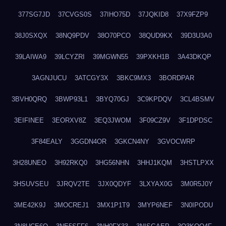
377SG7JD
37CVGS0S
37IHO75D
37JQKID8
37X9FZP9
38J0SXQX
38NQ9PDV
38O70PCO
38QUD9KX
39D3U3A0
39LAIWA9
39LCYZRI
39MGWN55
39PXKH1B
3A43DKQP
3AGNJUCU
3ATCGY3X
3BKC9MX3
3BORDPAR
3BVH0QRQ
3BWP93L1
3BYQ70GJ
3C9KPDQV
3CL4BSMV
3EIFINEE
3EORXV8Z
3EQ3JWOM
3F09CZ9V
3F1DPDSC
3F84EALY
3GGDN4OR
3GKCN4NY
3GVOCWRP
3H28UNEO
3H92RKQ0
3HG56NHN
3HHJ1KQM
3HSTLPXX
3HSUVSEU
3JRQV2TE
3JX0QDYF
3LXYAX0G
3M0R5J0Y
3ME42K9J
3MOCREJ1
3MX1P1T9
3MYP6NEF
3N0IPODU