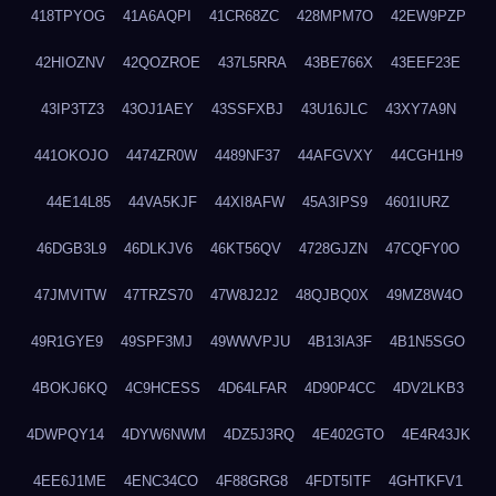
418TPYOG
41A6AQPI
41CR68ZC
428MPM7O
42EW9PZP
42HIOZNV
42QOZROE
437L5RRA
43BE766X
43EEF23E
43IP3TZ3
43OJ1AEY
43SSFXBJ
43U16JLC
43XY7A9N
441OKOJO
4474ZR0W
4489NF37
44AFGVXY
44CGH1H9
44E14L85
44VA5KJF
44XI8AFW
45A3IPS9
4601IURZ
46DGB3L9
46DLKJV6
46KT56QV
4728GJZN
47CQFY0O
47JMVITW
47TRZS70
47W8J2J2
48QJBQ0X
49MZ8W4O
49R1GYE9
49SPF3MJ
49WWVPJU
4B13IA3F
4B1N5SGO
4BOKJ6KQ
4C9HCESS
4D64LFAR
4D90P4CC
4DV2LKB3
4DWPQY14
4DYW6NWM
4DZ5J3RQ
4E402GTO
4E4R43JK
4EE6J1ME
4ENC34CO
4F88GRG8
4FDT5ITF
4GHTKFV1