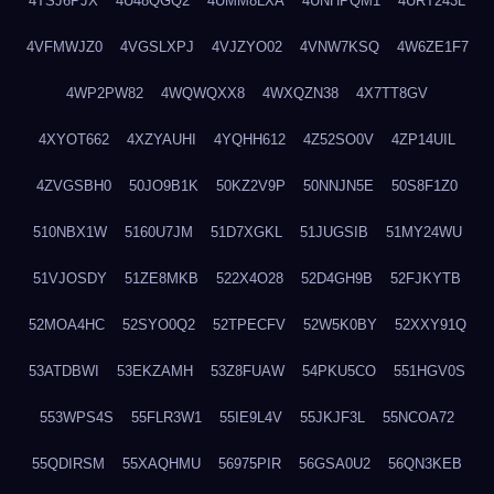
4TSJ6PJX
4U48QGQ2
4UMM8LXA
4UNHPQM1
4URT243L
4VFMWJZ0
4VGSLXPJ
4VJZYO02
4VNW7KSQ
4W6ZE1F7
4WP2PW82
4WQWQXX8
4WXQZN38
4X7TT8GV
4XYOT662
4XZYAUHI
4YQHH612
4Z52SO0V
4ZP14UIL
4ZVGSBH0
50JO9B1K
50KZ2V9P
50NNJN5E
50S8F1Z0
510NBX1W
5160U7JM
51D7XGKL
51JUGSIB
51MY24WU
51VJOSDY
51ZE8MKB
522X4O28
52D4GH9B
52FJKYTB
52MOA4HC
52SYO0Q2
52TPECFV
52W5K0BY
52XXY91Q
53ATDBWI
53EKZAMH
53Z8FUAW
54PKU5CO
551HGV0S
553WPS4S
55FLR3W1
55IE9L4V
55JKJF3L
55NCOA72
55QDIRSM
55XAQHMU
56975PIR
56GSA0U2
56QN3KEB