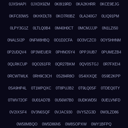
0JX5HAPI
0JXDX9ZM
0K8I19RD
0KA2KHRR
0KCE9EJG
0KFC83WS
0KHXDLT8
0KO7R0BZ
0LA240G7
0LIQ91PM
0LPY3G1Z
0LTLQ0B4
0M40H0CT
0MCMJJJP
0N1LZI50
0NALSI2P
0NFM8HBQ
0O1D2CFA
0O3VCZC0
0OY5HHNM
0P2UDQV4
0P3WEUER
0PHNO5Y4
0PPJIUB7
0PUMEZB4
0QLRKCUP
0QO261FR
0QR27BKM
0QV0STGJ
0R7FXEI4
0RCWTWLK
0RH9C3CH
0S284R8O
0S4IXXQE
0S9E2KPP
0SA9HP4L
0T1MPQXC
0T8PUJB2
0T9LQ0SF
0TDEQ0TY
0TWV72OF
0U01AD7B
0U56W7B0
0UDKWD5I
0UELVNFD
0V2IXSF4
0V3N6SQF
0VJAC930
0VY5ZG3D
0W3LZD86
0W58MBQO
0W5D86N5
0W8SOPXW
0WY1BFPQ