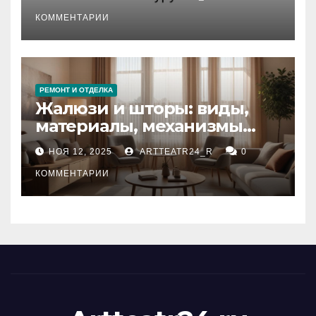
стихийных бедствий на
тезауруса
КОММЕНТАРИИ
РЕМОНТ И ОТДЕЛКА
Жалюзи и шторы: виды,
материалы, механизмы
управления и уход
НОЯ 12, 2025
ARTTEATR24_R
0
КОММЕНТАРИИ