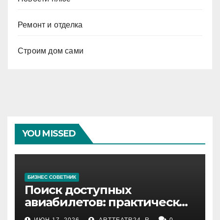
Ремонт и отделка
Строим дом сами
YOU MISSED
БИЗНЕС СОВЕТНИК
Поиск доступных
авиабилетов: практические
рекомендации
ИЮН 17, 2026
ARTTEATR24_R
0