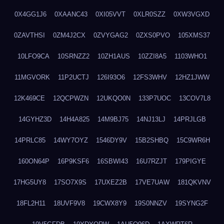
0X4GG1J6
0XAANC43
0XI05VVT
0XLR0SZZ
0XW3VGXD
0ZAVTHSI
0ZM4J2CX
0ZVYGAG2
0ZXS0PVO
105XMS37
10LFO9CA
10SRNZZ2
10ZH1AUS
10ZZI8A5
1103WHO1
11MGVORK
11P2UCTJ
126I93O6
12FS3WHV
12HZ1JWW
12K469CE
12QCPWZN
12UKQO0N
133P7UOC
13COV7L8
14GYHZ3D
14H4A825
14M9BJ75
14NJ13LJ
14PRJLGB
14PRLC85
14WY7OYZ
1546DY9V
15B2SHBQ
15C9WR6H
160ON64P
16P9KSF6
16SBWI43
16U7RZJT
179PIGYE
17HG5UY8
17SO7X9S
17UXEZ2B
17VE7UAW
181QKVNV
18FL2H11
18UVF9V8
19CWX8Y9
19S0NNZV
19SYNG2F