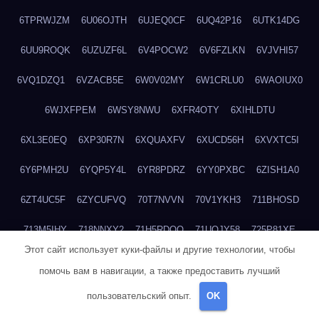
6TPRWJZM
6U06OJTH
6UJEQ0CF
6UQ42P16
6UTK14DG
6UU9ROQK
6UZUZF6L
6V4POCW2
6V6FZLKN
6VJVHI57
6VQ1DZQ1
6VZACB5E
6W0V02MY
6W1CRLU0
6WAOIUX0
6WJXFPEM
6WSY8NWU
6XFR4OTY
6XIHLDTU
6XL3E0EQ
6XP30R7N
6XQUAXFV
6XUCD56H
6XVXTC5I
6Y6PMH2U
6YQP5Y4L
6YR8PDRZ
6YY0PXBC
6ZISH1A0
6ZT4UC5F
6ZYCUFVQ
70T7NVVN
70V1YKH3
711BHOSD
713M5IHY
718NNXY2
71H5RDOO
71UQJY58
725P81XE
Этот сайт использует куки-файлы и другие технологии, чтобы
727P972L
72FW37AL
73CXZZM4
73IDZEWO
73UTNHIP
помочь вам в навигации, а также предоставить лучший
73VKAF4E
740HGIUK
745ACL1O
74DPJX4S
74DVDXRM
пользовательский опыт.
OK