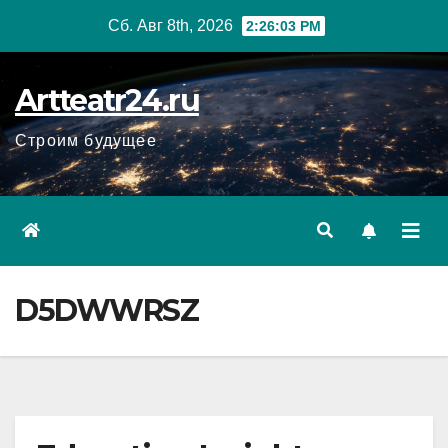
Перейти
Сб. Авг 8th, 2026
2:26:04 PM
к
содержанию
Artteatr24.ru
Строим будущее
D5DWWRSZ