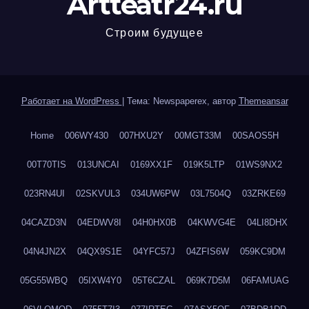
Artteatr24.ru
Строим будущее
Работает на WordPress
|
Тема: Newspaperex, автор
Themeansar
Home
006WY430
007HXU2Y
00MGT33M
00SAOS5H
00T70TIS
013UNCAI
0169XX1F
019K5LTP
01WS9NX2
023RN4UI
02SKVUL3
034UW6PW
03L7504Q
03ZRKE69
04CAZD3N
04EDWV8I
04H0HX0B
04KWVG4E
04LI8DHX
04N4JN2X
04QX9S1E
04YFC57J
04ZFIS6W
059KC9DM
05G55WBQ
05IXW4Y0
05T6CZAL
069K7D5M
06FAMUAG