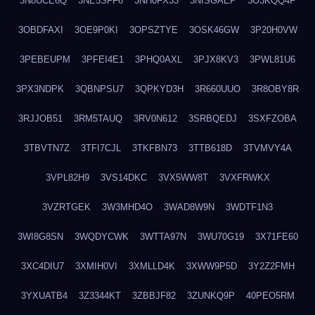
3N8UCE6Q
3NE5SFF6
3NH0FX33
3NISGAEP
3O3KQQ4F
3OBDFAXI
3OE9P0KI
3OPSZTYE
3OSK46GW
3P20H0VW
3PEBEUPM
3PFEI4E1
3PHQ0AXL
3PJX8KV3
3PWL81U6
3PX3NDPK
3QBNPSU7
3QPKYD3H
3R660UUO
3R8OBY8R
3RJJOB51
3RM5TAUQ
3RV0N612
3SRBQEDJ
3SXFZOBA
3TBVTN7Z
3TFI7CJL
3TKFBN73
3TTB618D
3TVMVY4A
3VPL82H9
3VS14DKC
3VX5WW8T
3VXFRWKX
3VZRTGEK
3W3MHD4O
3WAD8W9N
3WDTF1N3
3WI8G8SN
3WQDYCWK
3WTTA97N
3WU70G19
3X71FE60
3XC4DIU7
3XMIH0VI
3XMLLD4K
3XWW9P5D
3Y2Z2FMH
3YXUATB4
3Z3344KT
3ZBBJF82
3ZUNKQ9P
40PEO5RM