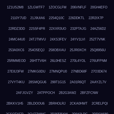
1Z1US2M8
1ZLGWTF7
1ZOCGLFM
206VNFLF
20GH4EFO
2110Y7UD
21J9UIA6
2254Q10C
226DDKTL
22R2IX7P
22RDZ3DD
22S5F4PR
22XXR3UO
232PTAJG
24AZ56D2
24MC44U0
24TJTMVU
24XS3FEV
24YV1LVI
252T7VNK
253A0XC6
254O5EQJ
258OBXAU
25JR0XCH
25Q8956U
25RMMEOD
26HTTV6H
26L0HESZ
270L4YOL
276UFPNM
27E8J3FW
27MKG0DU
27MNQPU0
27NBD68F
27O3D674
27VYT4KU
28SMQGU6
299T1G15
2A01R6QT
2AAYZL7V
2AFJGVZY
2ATPPOCH
2B2G3AW2
2BFZFCNW
2BKKV1H5
2BLDOOU6
2BRHOLRJ
2CKA0HWT
2CRELPQI