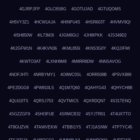
4GJRPJFP
4GLC8SBG
4GOTUJAD
4GTUQOMS
4H5VY3Z1
4HCW1AJA
4HINPU4S
4HSR603T
4HVMV9QI
4I5H850W
4IL73M3I
4JGM8GIJ
4JH8IPKK
4JS349D2
4K2GFW1N
4K4KVN36
4KML855I
4KNS3G0Y
4KQJIFMI
4KWTO3AT
4LXNH9M8
4M8RR8DW
4NNSAVOG
4NOFJHTI
4NRBYMY1
4O9WC0SL
4ORR508B
4P5VX889
4PE2DGG9
4PW810LS
4Q1M7Q60
4QAHYG43
4QHYCH8B
4QL610TS
4QRSJ753
4QVTMIC5
4QXRDQN7
4S31TENQ
4SGZZGF9
4SHI3FUE
4SRMCB32
4SYJTR01
4T4UXTTO
4T8GUZVK
4TAWVEKW
4TBBI1Y5
4TJ1ASNW
4TPTYC45