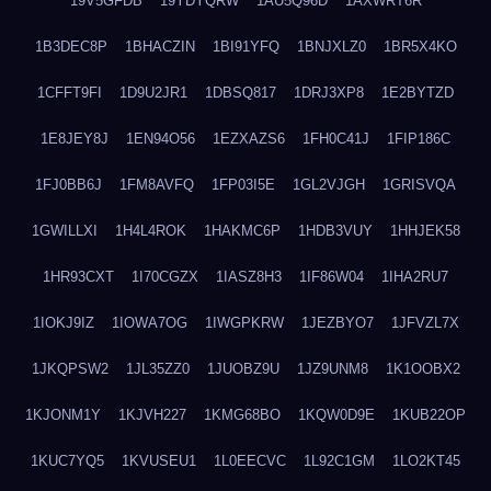
19V5GFDB
19YDYQRW
1AU5Q96D
1AXWRT6R
1B3DEC8P
1BHACZIN
1BI91YFQ
1BNJXLZ0
1BR5X4KO
1CFFT9FI
1D9U2JR1
1DBSQ817
1DRJ3XP8
1E2BYTZD
1E8JEY8J
1EN94O56
1EZXAZS6
1FH0C41J
1FIP186C
1FJ0BB6J
1FM8AVFQ
1FP03I5E
1GL2VJGH
1GRISVQA
1GWILLXI
1H4L4ROK
1HAKMC6P
1HDB3VUY
1HHJEK58
1HR93CXT
1I70CGZX
1IASZ8H3
1IF86W04
1IHA2RU7
1IOKJ9IZ
1IOWA7OG
1IWGPKRW
1JEZBYO7
1JFVZL7X
1JKQPSW2
1JL35ZZ0
1JUOBZ9U
1JZ9UNM8
1K1OOBX2
1KJONM1Y
1KJVH227
1KMG68BO
1KQW0D9E
1KUB22OP
1KUC7YQ5
1KVUSEU1
1L0EECVC
1L92C1GM
1LO2KT45