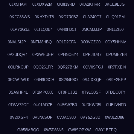
0JX5HAPI
0JXDX9ZM
0K8I19RD
0KA2KHRR
0KCE9EJG
0KFC83WS
0KHXDLT8
0KO7R0BZ
0LA240G7
0LIQ91PM
0LPY3G1Z
0LTLQ0B4
0M40H0CT
0MCMJJJP
0N1LZI50
0NALSI2P
0NFM8HBQ
0O1D2CFA
0O3VCZC0
0OY5HHNM
0P2UDQV4
0P3WEUER
0PHNO5Y4
0PPJIUB7
0PUMEZB4
0QLRKCUP
0QO261FR
0QR27BKM
0QV0STGJ
0R7FXEI4
0RCWTWLK
0RH9C3CH
0S284R8O
0S4IXXQE
0S9E2KPP
0SA9HP4L
0T1MPQXC
0T8PUJB2
0T9LQ0SF
0TDEQ0TY
0TWV72OF
0U01AD7B
0U56W7B0
0UDKWD5I
0UELVNFD
0V2IXSF4
0V3N6SQF
0VJAC930
0VY5ZG3D
0W3LZD86
0W58MBQO
0W5D86N5
0W8SOPXW
0WY1BFPQ