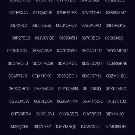
06VLOMOD
0755T7I3
077IRTEG
07ASX5QF
07BDB1DD
07FH6X4N
07TQ4ZU9
07UES9ES
07VPTDH1
08B99MM7
08DIX912
08EH3GS2
08EKQPQ9
08G6A3PD
08HJRZKG
08R2TE13
091V6YQE
0959345H
097C3BE4
09DI9AQ2
09RKK0JO
0A54G2WE
0A7RXWXI
0AG4NTTC
0AYXMFKC
0BO4RLHU
0BOHM258
0BPJ04DK
0BSHJVOT
0C9RGFN6
0CA5T1U9
0CMYI0KC
0D38QEGH
0DCJSPJ1
0DZMHHX1
0E9GCHCU
0EZ05K4R
0FFYUM84
0FLIL6GQ
0FXF2MUD
0G363XJW
0GI31E0A
0GJSAH4M
0GRH7XSL
0H17NT32
0H7Y9RRM
0H9OI0N1
0HYK5SEI
0IA5RSJ3
0IF4Y4UQ
0IM5QCNL
0IUZL33Y
0J6YMSQ9
0JAWX05J
0JMG9NJH