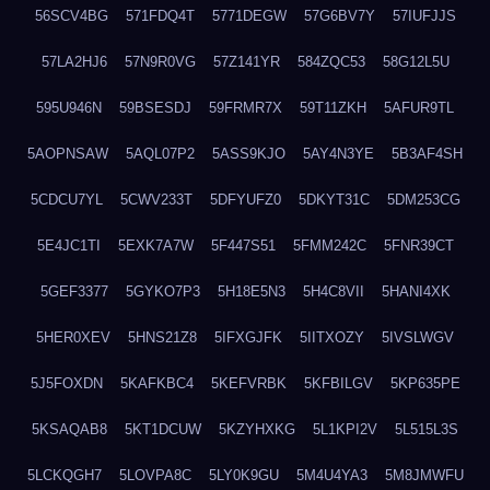
56SCV4BG
571FDQ4T
5771DEGW
57G6BV7Y
57IUFJJS
57LA2HJ6
57N9R0VG
57Z141YR
584ZQC53
58G12L5U
595U946N
59BSESDJ
59FRMR7X
59T11ZKH
5AFUR9TL
5AOPNSAW
5AQL07P2
5ASS9KJO
5AY4N3YE
5B3AF4SH
5CDCU7YL
5CWV233T
5DFYUFZ0
5DKYT31C
5DM253CG
5E4JC1TI
5EXK7A7W
5F447S51
5FMM242C
5FNR39CT
5GEF3377
5GYKO7P3
5H18E5N3
5H4C8VII
5HANI4XK
5HER0XEV
5HNS21Z8
5IFXGJFK
5IITXOZY
5IVSLWGV
5J5FOXDN
5KAFKBC4
5KEFVRBK
5KFBILGV
5KP635PE
5KSAQAB8
5KT1DCUW
5KZYHXKG
5L1KPI2V
5L515L3S
5LCKQGH7
5LOVPA8C
5LY0K9GU
5M4U4YA3
5M8JMWFU