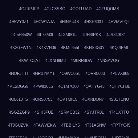
4GJRPJFP
4GLC8SBG
4GOTUJAD
4GTUQOMS
4H5VY3Z1
4HCW1AJA
4HINPU4S
4HSR603T
4HVMV9QI
4I5H850W
4IL73M3I
4JGM8GIJ
4JH8IPKK
4JS349D2
4K2GFW1N
4K4KVN36
4KML855I
4KNS3G0Y
4KQJIFMI
4KWTO3AT
4LXNH9M8
4M8RR8DW
4NNSAVOG
4NOFJHTI
4NRBYMY1
4O9WC0SL
4ORR508B
4P5VX889
4PE2DGG9
4PW810LS
4Q1M7Q60
4QAHYG43
4QHYCH8B
4QL610TS
4QRSJ753
4QVTMIC5
4QXRDQN7
4S31TENQ
4SGZZGF9
4SHI3FUE
4SRMCB32
4SYJTR01
4T4UXTTO
4T8GUZVK
4TAWVEKW
4TBBI1Y5
4TJ1ASNW
4TPTYC45