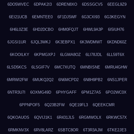
6DO5WVEC
6DPAK2I3
6DREN8XO
6DSSGCV5
6EEGL9Z9
6EI21UCB
6EMNTEE0
6F1DJ5WF
6G3CXI93
6G3KEGYN
6H6L0Z3E
6HD2DCBO
6HM0FQJT
6HWL9A3P
6I5IUH76
6JGSI1UR
6JQL3WKJ
6K3EBPX1
6K3WDMWT
6KDND60Z
6KOOILKY
6KPMGXPJ
6LGMA8OZ
6LI78JDL
6LL59T6X
6LSD5KCS
6LSGIF7V
6MC7XUTQ
6MNBISNE
6MRU4GHW
6MRWI2FW
6MUKQ2Q2
6N6MCPD2
6N8H9PB2
6NS1JPER
6NTR3U7I
6OXMG49D
6PHYGAFF
6PM1Z7A5
6PO2WC0X
6PPNPOF5
6Q23B2FW
6QE19FL3
6QEEKCMR
6QKOAUOS
6QVIJ1K1
6R431JL5
6RGMWOLX
6RKWC57X
6RMKNV3X
6RV8LARZ
6SBTC8OR
6T3R3AJM
6TKE2JE3