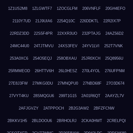
1Z1US2M8
1ZLGWTF7
1ZOCGLFM
206VNFLF
20GH4EFO
2110Y7UD
21J9UIA6
2254Q10C
226DDKTL
22R2IX7P
22RDZ3DD
22S5F4PR
22XXR3UO
232PTAJG
24AZ56D2
24MC44U0
24TJTMVU
24XS3FEV
24YV1LVI
252T7VNK
253A0XC6
254O5EQJ
258OBXAU
25JR0XCH
25Q8956U
25RMMEOD
26HTTV6H
26L0HESZ
270L4YOL
276UFPNM
27E8J3FW
27MKG0DU
27MNQPU0
27NBD68F
27O3D674
27VYT4KU
28SMQGU6
299T1G15
2A01R6QT
2AAYZL7V
2AFJGVZY
2ATPPOCH
2B2G3AW2
2BFZFCNW
2BKKV1H5
2BLDOOU6
2BRHOLRJ
2CKA0HWT
2CRELPQI