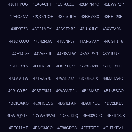
418TPYOG
41A6AQPI
41CR68ZC
428MPM7O
42EW9PZP
42HIOZNV
42QOZROE
437L5RRA
43BE766X
43EEF23E
43IP3TZ3
43OJ1AEY
43SSFXBJ
43U16JLC
43XY7A9N
441OKOJO
4474ZR0W
4489NF37
44AFGVXY
44CGH1H9
44E14L85
44VA5KJF
44XI8AFW
45A3IPS9
4601IURZ
46DGB3L9
46DLKJV6
46KT56QV
4728GJZN
47CQFY0O
47JMVITW
47TRZS70
47W8J2J2
48QJBQ0X
49MZ8W4O
49R1GYE9
49SPF3MJ
49WWVPJU
4B13IA3F
4B1N5SGO
4BOKJ6KQ
4C9HCESS
4D64LFAR
4D90P4CC
4DV2LKB3
4DWPQY14
4DYW6NWM
4DZ5J3RQ
4E402GTO
4E4R43JK
4EE6J1ME
4ENC34CO
4F88GRG8
4FDT5ITF
4GHTKFV1