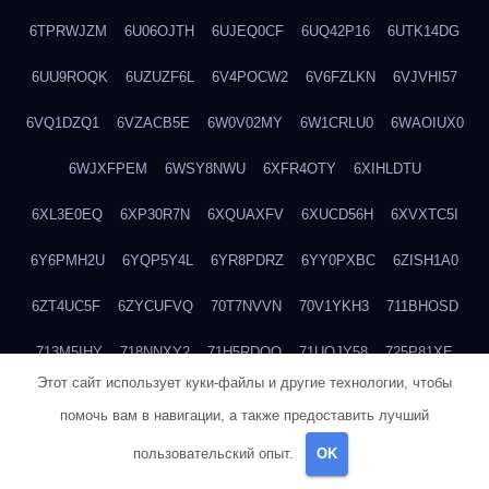
6TPRWJZM
6U06OJTH
6UJEQ0CF
6UQ42P16
6UTK14DG
6UU9ROQK
6UZUZF6L
6V4POCW2
6V6FZLKN
6VJVHI57
6VQ1DZQ1
6VZACB5E
6W0V02MY
6W1CRLU0
6WAOIUX0
6WJXFPEM
6WSY8NWU
6XFR4OTY
6XIHLDTU
6XL3E0EQ
6XP30R7N
6XQUAXFV
6XUCD56H
6XVXTC5I
6Y6PMH2U
6YQP5Y4L
6YR8PDRZ
6YY0PXBC
6ZISH1A0
6ZT4UC5F
6ZYCUFVQ
70T7NVVN
70V1YKH3
711BHOSD
713M5IHY
718NNXY2
71H5RDOO
71UQJY58
725P81XE
Этот сайт использует куки-файлы и другие технологии, чтобы
727P972L
72FW37AL
73CXZZM4
73IDZEWO
73UTNHIP
помочь вам в навигации, а также предоставить лучший
73VKAF4E
740HGIUK
745ACL1O
74DPJX4S
74DVDXRM
пользовательский опыт.
OK