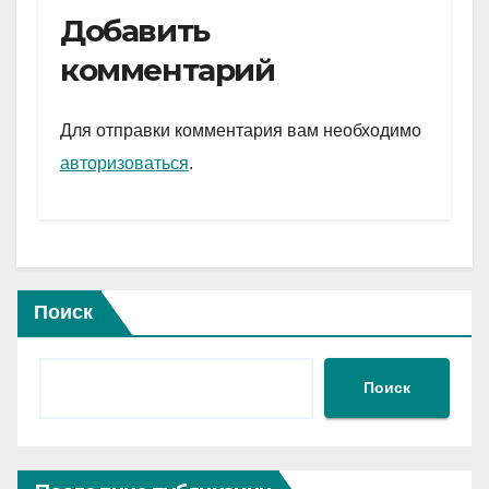
e
er
at
ail
р
Добавить
gr
s
а
комментарий
a
A
в
m
p
и
Для отправки комментария вам необходимо
p
ть
авторизоваться
.
Поиск
Поиск