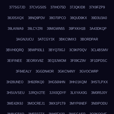
377SG7JD
37CVGS0S
37IHO75D
37JQKID8
37X9FZP9
38J0SXQX
38NQ9PDV
38O70PCO
38QUD9KX
39D3U3A0
39LAIWA9
39LCYZRI
39MGWN55
39PXKH1B
3A43DKQP
3AGNJUCU
3ATCGY3X
3BKC9MX3
3BORDPAR
3BVH0QRQ
3BWP93L1
3BYQ70GJ
3C9KPDQV
3CL4BSMV
3EIFINEE
3EORXV8Z
3EQ3JWOM
3F09CZ9V
3F1DPDSC
3F84EALY
3GGDN4OR
3GKCN4NY
3GVOCWRP
3H28UNEO
3H92RKQ0
3HG56NHN
3HHJ1KQM
3HSTLPXX
3HSUVSEU
3JRQV2TE
3JX0QDYF
3LXYAX0G
3M0R5J0Y
3ME42K9J
3MOCREJ1
3MX1P1T9
3MYP6NEF
3N0IPODU