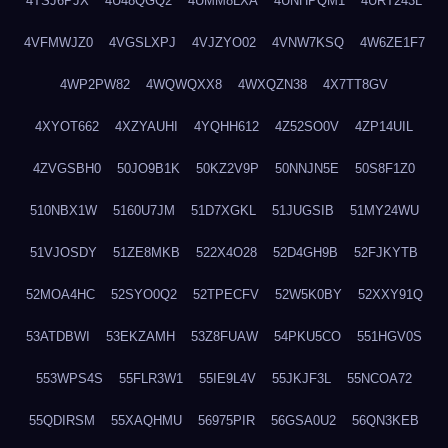
4TSJ6PJX
4U48QGQ2
4UMM8LXA
4UNHPQM1
4URT243L
4VFMWJZ0
4VGSLXPJ
4VJZYO02
4VNW7KSQ
4W6ZE1F7
4WP2PW82
4WQWQXX8
4WXQZN38
4X7TT8GV
4XYOT662
4XZYAUHI
4YQHH612
4Z52SO0V
4ZP14UIL
4ZVGSBH0
50JO9B1K
50KZ2V9P
50NNJN5E
50S8F1Z0
510NBX1W
5160U7JM
51D7XGKL
51JUGSIB
51MY24WU
51VJOSDY
51ZE8MKB
522X4O28
52D4GH9B
52FJKYTB
52MOA4HC
52SYO0Q2
52TPECFV
52W5K0BY
52XXY91Q
53ATDBWI
53EKZAMH
53Z8FUAW
54PKU5CO
551HGV0S
553WPS4S
55FLR3W1
55IE9L4V
55JKJF3L
55NCOA72
55QDIRSM
55XAQHMU
56975PIR
56GSA0U2
56QN3KEB