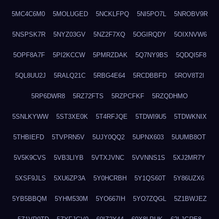
5MC4C6M0
5MOLUGED
5NCKLFPQ
5NI5PO7L
5NROBV9R
5NSPSK7R
5NYZ03GV
5NZ2F7XQ
5OGIRQDY
5OIXNVW6
5OPF8A7F
5PI2KCCW
5PMRZDAK
5Q7NY9BS
5QDQI5F8
5QL8UU2J
5RALQ21C
5RBG4E64
5RCDBBFD
5ROV8T2I
5RP6DWR8
5RZ72FTS
5RZPCFKF
5RZQDHMO
5SNLKYWW
5ST3XE0K
5T4RFJQE
5TDWI9U5
5TDWKNIX
5THBIEFD
5TVPRN5V
5UJY0QQ2
5UPNX603
5UUMB8OT
5V5K9CVS
5VB3LIYB
5VTXJVNC
5VVNNS1S
5XJ2MR7Y
5XSF9JLS
5XU6ZP3A
5Y0HCRBH
5Y1QS60T
5Y86UZX6
5YB5BBQM
5YHM530M
5YO667IH
5YO7ZQGL
5Z1BWJEZ