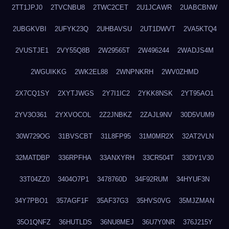
2TT1JPJ0
2TVCNBU8
2TWC2CET
2U1JCAWR
2UABCBNW
2UBGKVBI
2UFYK23Q
2UHBAVSU
2UT1DWVT
2VA5KTQ4
2VUSTJE1
2VY55Q8B
2W29565T
2W496244
2WADJS4M
2WGUIKKG
2WK2EL88
2WNPNKRH
2WV0ZHMD
2X7CQ1SY
2XYTJWGS
2Y7I1IC2
2YKK8NSK
2YT95AO1
2YV3O361
2YXVOCOL
2Z2JNBKZ
2ZAJL9NV
30D5VUM9
30W729OG
31BVSCBT
31L8FP95
31M0MR2X
32AT2VLN
32MATDBP
336RPFHA
33ANXYRH
33CR504T
33DY1V30
33T04ZZ0
3404O7P1
3478760D
34F92RUM
34HYUF3N
34Y7PBO1
357AGF1F
35AF37G3
35HVS0VG
35MJZMAN
35O1QNFZ
36HUTLDS
36NU8MEJ
36U7Y0NR
376J215Y