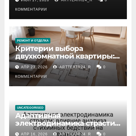
КОММЕНТАРИИ
РЕМОНТ И ОТДЕЛКА
Критерии выбора
двухкомнатной квартиры:
планировка, площадь,
АПР 23, 2026
ARTTEATR24_R
0
состояние и документация
КОММЕНТАРИИ
UNCATEGORISED
Адаптивная
электродинамика страсти:
влияние анализа
АПР 16, 2026
ARTTEATR24_R
0