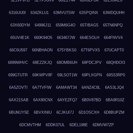
5Z1VP9TD
5ZYFJGV9
60IZ2Y44
60X8LPUK
62LJGRE8
6316UU0I
634ZKLU1
63MVU7SW
63SPQINX
63WDQUHH
63X60DYM
64996J11
659M6G4O
65TIBAG5
65TN6NPQ
65UV4E1K
660K94O5
663467JW
664ESOLH
664FNVV4
66C6U597
66NBHAON
675YBKS0
67T6PVX5
67UCAPT0
6899WHVC
68EZZKJQ
68OMB6UH
68PDCJPV
68QHDOI3
699GTUTR
69KWPV8F
69LSOT1W
69PLXGPN
69S53RP0
6A5ZOVTI
6A7TVFIW
6AMAWT34
6ANZ4C8L
6AS3LJQ4
6AX21SAB
6AX80CNX
6AYEZFQ7
6B0V87BD
6BA9R10Z
6BUMJY5E
6BVXINIU
6CJKUI7J
6D1OSCXH
6D8BUPZM
6DCMVTHM
6DDK07UL
6DEL198E
6DMVW7ZP