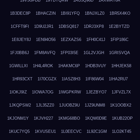
19V5GFDB
19YDYQRW
1AU5Q96D
1AXWRT6R
1B3DEC8P
1BHACZIN
1BI91YFQ
1BNJXLZ0
1BR5X4KO
1CFFT9FI
1D9U2JR1
1DBSQ817
1DRJ3XP8
1E2BYTZD
1E8JEY8J
1EN94O56
1EZXAZS6
1FH0C41J
1FIP186C
1FJ0BB6J
1FM8AVFQ
1FP03I5E
1GL2VJGH
1GRISVQA
1GWILLXI
1H4L4ROK
1HAKMC6P
1HDB3VUY
1HHJEK58
1HR93CXT
1I70CGZX
1IASZ8H3
1IF86W04
1IHA2RU7
1IOKJ9IZ
1IOWA7OG
1IWGPKRW
1JEZBYO7
1JFVZL7X
1JKQPSW2
1JL35ZZ0
1JUOBZ9U
1JZ9UNM8
1K1OOBX2
1KJONM1Y
1KJVH227
1KMG68BO
1KQW0D9E
1KUB22OP
1KUC7YQ5
1KVUSEU1
1L0EECVC
1L92C1GM
1LO2KT45