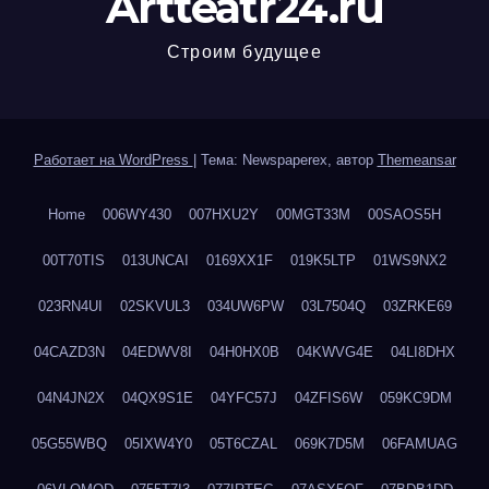
Artteatr24.ru
Строим будущее
Работает на WordPress
|
Тема: Newspaperex, автор
Themeansar
Home
006WY430
007HXU2Y
00MGT33M
00SAOS5H
00T70TIS
013UNCAI
0169XX1F
019K5LTP
01WS9NX2
023RN4UI
02SKVUL3
034UW6PW
03L7504Q
03ZRKE69
04CAZD3N
04EDWV8I
04H0HX0B
04KWVG4E
04LI8DHX
04N4JN2X
04QX9S1E
04YFC57J
04ZFIS6W
059KC9DM
05G55WBQ
05IXW4Y0
05T6CZAL
069K7D5M
06FAMUAG