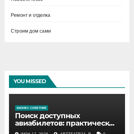
Ремонт и отделка
Строим дом сами
YOU MISSED
БИЗНЕС СОВЕТНИК
Поиск доступных
авиабилетов: практические
рекомендации
ИЮН 17, 2026
ARTTEATR24_R
0