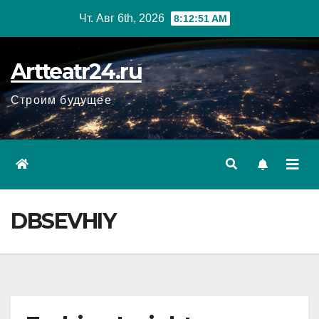
Перейти
Чт. Авг 6th, 2026
8:12:52 AM
к
содержанию
Artteatr24.ru
Строим будущее
DBSEVHIY