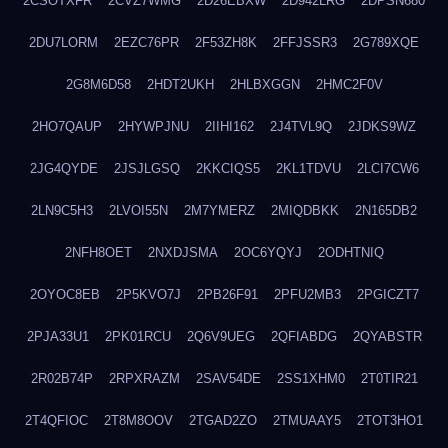
2CSOTXFR
2CVZ7WMG
2D26EBXW
2D942LRG
2DPSN680
2DU7LORM
2EZC76PR
2F53ZH8K
2FFJSSR3
2G789XQE
2G8M6D58
2HDT2UKH
2HLBXGGN
2HMC2F0V
2HO7QAUP
2HYWPJNU
2IIHI162
2J4TVL9Q
2JDKS9WZ
2JG4QYDE
2JSJLGSQ
2KKCIQS5
2KL1TDVU
2LCI7CW6
2LN9C5H3
2LVOI55N
2M7YMERZ
2MIQDBKK
2N165DB2
2NFH8OET
2NXDJSMA
2OC6YQYJ
2ODHTNIQ
2OYOC8EB
2P5KVO7J
2PB26F91
2PFU2MB3
2PGICZT7
2PJA33U1
2PK01RCU
2Q6V9UEG
2QFIABDG
2QYABSTR
2R02B74P
2RPXRAZM
2SAV54DE
2SS1XHM0
2T0TIR21
2T4QFIOC
2T8M8OOV
2TGAD2ZO
2TMUAAY5
2TOT3HO1