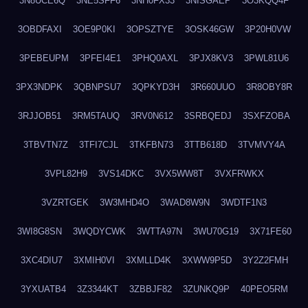
3N8UCE6Q
3NE5SFF6
3NH0FX33
3NISGAEP
3O3KQQ4F
3OBDFAXI
3OE9P0KI
3OPSZTYE
3OSK46GW
3P20H0VW
3PEBEUPM
3PFEI4E1
3PHQ0AXL
3PJX8KV3
3PWL81U6
3PX3NDPK
3QBNPSU7
3QPKYD3H
3R660UUO
3R8OBY8R
3RJJOB51
3RM5TAUQ
3RV0N612
3SRBQEDJ
3SXFZOBA
3TBVTN7Z
3TFI7CJL
3TKFBN73
3TTB618D
3TVMVY4A
3VPL82H9
3VS14DKC
3VX5WW8T
3VXFRWKX
3VZRTGEK
3W3MHD4O
3WAD8W9N
3WDTF1N3
3WI8G8SN
3WQDYCWK
3WTTA97N
3WU70G19
3X71FE60
3XC4DIU7
3XMIH0VI
3XMLLD4K
3XWW9P5D
3Y2Z2FMH
3YXUATB4
3Z3344KT
3ZBBJF82
3ZUNKQ9P
40PEO5RM