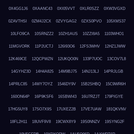
0X4GG1J6
0XAANC43
0XI05VVT
0XLR0SZZ
0XW3VGXD
0ZAVTHSI
0ZM4J2CX
0ZVYGAG2
0ZXS0PVO
105XMS37
10LFO9CA
10SRNZZ2
10ZH1AUS
10ZZI8A5
1103WHO1
11MGVORK
11P2UCTJ
126I93O6
12FS3WHV
12HZ1JWW
12K469CE
12QCPWZN
12UKQO0N
133P7UOC
13COV7L8
14GYHZ3D
14H4A825
14M9BJ75
14NJ13LJ
14PRJLGB
14PRLC85
14WY7OYZ
1546DY9V
15B2SHBQ
15C9WR6H
160ON64P
16P9KSF6
16SBWI43
16U7RZJT
179PIGYE
17HG5UY8
17SO7X9S
17UXEZ2B
17VE7UAW
181QKVNV
18FL2H11
18UVF9V8
19CWX8Y9
19S0NNZV
19SYNG2F