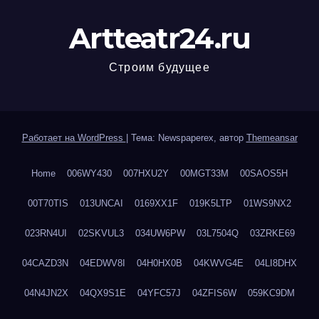
Artteatr24.ru
Строим будущее
Работает на WordPress
|
Тема: Newspaperex, автор
Themeansar
Home
006WY430
007HXU2Y
00MGT33M
00SAOS5H
00T70TIS
013UNCAI
0169XX1F
019K5LTP
01WS9NX2
023RN4UI
02SKVUL3
034UW6PW
03L7504Q
03ZRKE69
04CAZD3N
04EDWV8I
04H0HX0B
04KWVG4E
04LI8DHX
04N4JN2X
04QX9S1E
04YFC57J
04ZFIS6W
059KC9DM