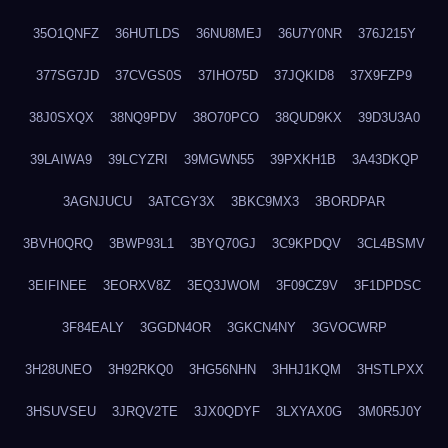
35O1QNFZ
36HUTLDS
36NU8MEJ
36U7Y0NR
376J215Y
377SG7JD
37CVGS0S
37IHO75D
37JQKID8
37X9FZP9
38J0SXQX
38NQ9PDV
38O70PCO
38QUD9KX
39D3U3A0
39LAIWA9
39LCYZRI
39MGWN55
39PXKH1B
3A43DKQP
3AGNJUCU
3ATCGY3X
3BKC9MX3
3BORDPAR
3BVH0QRQ
3BWP93L1
3BYQ70GJ
3C9KPDQV
3CL4BSMV
3EIFINEE
3EORXV8Z
3EQ3JWOM
3F09CZ9V
3F1DPDSC
3F84EALY
3GGDN4OR
3GKCN4NY
3GVOCWRP
3H28UNEO
3H92RKQ0
3HG56NHN
3HHJ1KQM
3HSTLPXX
3HSUVSEU
3JRQV2TE
3JX0QDYF
3LXYAX0G
3M0R5J0Y