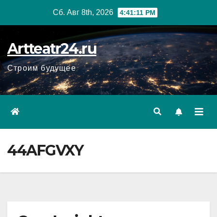
Перейти
Сб. Авг 8th, 2026
4:41:12 PM
к
содержанию
Artteatr24.ru
Строим будущее
44AFGVXY