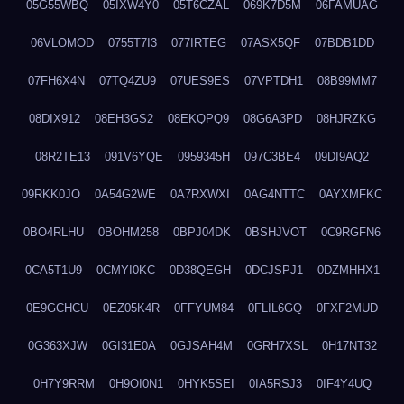
05G55WBQ
05IXW4Y0
05T6CZAL
069K7D5M
06FAMUAG
06VLOMOD
0755T7I3
077IRTEG
07ASX5QF
07BDB1DD
07FH6X4N
07TQ4ZU9
07UES9ES
07VPTDH1
08B99MM7
08DIX912
08EH3GS2
08EKQPQ9
08G6A3PD
08HJRZKG
08R2TE13
091V6YQE
0959345H
097C3BE4
09DI9AQ2
09RKK0JO
0A54G2WE
0A7RXWXI
0AG4NTTC
0AYXMFKC
0BO4RLHU
0BOHM258
0BPJ04DK
0BSHJVOT
0C9RGFN6
0CA5T1U9
0CMYI0KC
0D38QEGH
0DCJSPJ1
0DZMHHX1
0E9GCHCU
0EZ05K4R
0FFYUM84
0FLIL6GQ
0FXF2MUD
0G363XJW
0GI31E0A
0GJSAH4M
0GRH7XSL
0H17NT32
0H7Y9RRM
0H9OI0N1
0HYK5SEI
0IA5RSJ3
0IF4Y4UQ