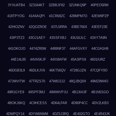
3YXUATB4
3Z3344KT
3ZBBJF82
3ZUNKQ9P
40PEO5RM
418TPYOG
41A6AQPI
41CR68ZC
428MPM7O
42EW9PZP
42HIOZNV
42QOZROE
437L5RRA
43BE766X
43EEF23E
43IP3TZ3
43OJ1AEY
43SSFXBJ
43U16JLC
43XY7A9N
441OKOJO
4474ZR0W
4489NF37
44AFGVXY
44CGH1H9
44E14L85
44VA5KJF
44XI8AFW
45A3IPS9
4601IURZ
46DGB3L9
46DLKJV6
46KT56QV
4728GJZN
47CQFY0O
47JMVITW
47TRZS70
47W8J2J2
48QJBQ0X
49MZ8W4O
49R1GYE9
49SPF3MJ
49WWVPJU
4B13IA3F
4B1N5SGO
4BOKJ6KQ
4C9HCESS
4D64LFAR
4D90P4CC
4DV2LKB3
4DWPQY14
4DYW6NWM
4DZ5J3RQ
4E402GTO
4E4R43JK