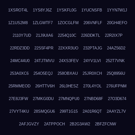
1XSROT4L
1YS8YJ6Z
1YSKFL0G
1YUCNSFB
1YYN7W1J
1Z1US2M8
1ZLGWTF7
1ZOCGLFM
206VNFLF
20GH4EFO
2110Y7UD
21J9UIA6
2254Q10C
226DDKTL
22R2IX7P
22RDZ3DD
22S5F4PR
22XXR3UO
232PTAJG
24AZ56D2
24MC44U0
24TJTMVU
24XS3FEV
24YV1LVI
252T7VNK
253A0XC6
254O5EQJ
258OBXAU
25JR0XCH
25Q8956U
25RMMEOD
26HTTV6H
26L0HESZ
270L4YOL
276UFPNM
27E8J3FW
27MKG0DU
27MNQPU0
27NBD68F
27O3D674
27VYT4KU
28SMQGU6
299T1G15
2A01R6QT
2AAYZL7V
2AFJGVZY
2ATPPOCH
2B2G3AW2
2BFZFCNW