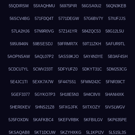
55QDIRSM
55XAQHMU
56975PIR
56GSA0U2
56QN3KEB
56SCV4BG
571FDQ4T
5771DEGW
57G6BV7Y
57IUFJJS
57LA2HJ6
57N9R0VG
57Z141YR
584ZQC53
58G12L5U
595U946N
59BSESDJ
59FRMR7X
59T11ZKH
5AFUR9TL
5AOPNSAW
5AQL07P2
5ASS9KJO
5AY4N3YE
5B3AF4SH
5CDCU7YL
5CWV233T
5DFYUFZ0
5DKYT31C
5DM253CG
5E4JC1TI
5EXK7A7W
5F447S51
5FMM242C
5FNR39CT
5GEF3377
5GYKO7P3
5H18E5N3
5H4C8VII
5HANI4XK
5HER0XEV
5HNS21Z8
5IFXGJFK
5IITXOZY
5IVSLWGV
5J5FOXDN
5KAFKBC4
5KEFVRBK
5KFBILGV
5KP635PE
5KSAQAB8
5KT1DCUW
5KZYHXKG
5L1KPI2V
5L515L3S