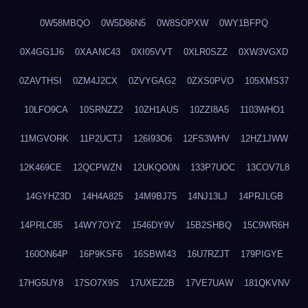
0W58MBQO
0W5D86N5
0W8SOPXW
0WY1BFPQ
0X4GG1J6
0XAANC43
0XI05VVT
0XLR0SZZ
0XW3VGXD
0ZAVTHSI
0ZM4J2CX
0ZVYGAG2
0ZXS0PVO
105XMS37
10LFO9CA
10SRNZZ2
10ZH1AUS
10ZZI8A5
1103WHO1
11MGVORK
11P2UCTJ
126I93O6
12FS3WHV
12HZ1JWW
12K469CE
12QCPWZN
12UKQO0N
133P7UOC
13COV7L8
14GYHZ3D
14H4A825
14M9BJ75
14NJ13LJ
14PRJLGB
14PRLC85
14WY7OYZ
1546DY9V
15B2SHBQ
15C9WR6H
160ON64P
16P9KSF6
16SBWI43
16U7RZJT
179PIGYE
17HG5UY8
17SO7X9S
17UXEZ2B
17VE7UAW
181QKVNV