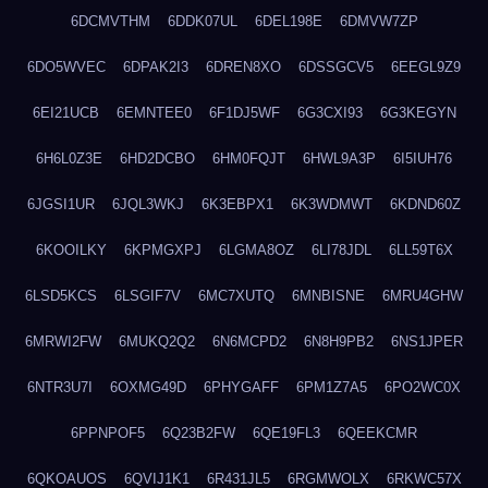
6DCMVTHM
6DDK07UL
6DEL198E
6DMVW7ZP
6DO5WVEC
6DPAK2I3
6DREN8XO
6DSSGCV5
6EEGL9Z9
6EI21UCB
6EMNTEE0
6F1DJ5WF
6G3CXI93
6G3KEGYN
6H6L0Z3E
6HD2DCBO
6HM0FQJT
6HWL9A3P
6I5IUH76
6JGSI1UR
6JQL3WKJ
6K3EBPX1
6K3WDMWT
6KDND60Z
6KOOILKY
6KPMGXPJ
6LGMA8OZ
6LI78JDL
6LL59T6X
6LSD5KCS
6LSGIF7V
6MC7XUTQ
6MNBISNE
6MRU4GHW
6MRWI2FW
6MUKQ2Q2
6N6MCPD2
6N8H9PB2
6NS1JPER
6NTR3U7I
6OXMG49D
6PHYGAFF
6PM1Z7A5
6PO2WC0X
6PPNPOF5
6Q23B2FW
6QE19FL3
6QEEKCMR
6QKOAUOS
6QVIJ1K1
6R431JL5
6RGMWOLX
6RKWC57X