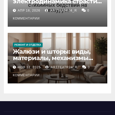
электродинамика страсти:
влияние анализа
АПР 16, 2026
ARTTEATR24_R
0
стихийных бедствий на
тезауруса
КОММЕНТАРИИ
РЕМОНТ И ОТДЕЛКА
Жалюзи и шторы: виды,
материалы, механизмы
управления и уход
НОЯ 12, 2025
ARTTEATR24_R
0
КОММЕНТАРИИ