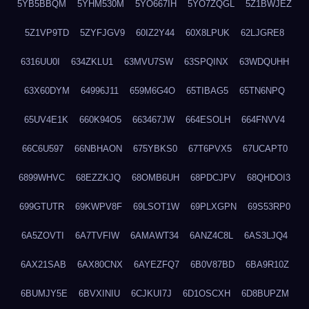
5YB5BBQM
5YHM530M
5YO667IH
5YO7ZQGL
5Z1BWJEZ
5Z1VP9TD
5ZYFJGV9
60IZ2Y44
60X8LPUK
62LJGRE8
6316UU0I
634ZKLU1
63MVU7SW
63SPQINX
63WDQUHH
63X60DYM
64996J11
659M6G4O
65TIBAG5
65TN6NPQ
65UV4E1K
660K94O5
663467JW
664ESOLH
664FNVV4
66C6U597
66NBHAON
675YBKS0
67T6PVX5
67UCAPT0
6899WHVC
68EZZKJQ
68OMB6UH
68PDCJPV
68QHDOI3
699GTUTR
69KWPV8F
69LSOT1W
69PLXGPN
69S53RP0
6A5ZOVTI
6A7TVFIW
6AMAWT34
6ANZ4C8L
6AS3LJQ4
6AX21SAB
6AX80CNX
6AYEZFQ7
6B0V87BD
6BA9R10Z
6BUMJY5E
6BVXINIU
6CJKUI7J
6D1OSCXH
6D8BUPZM