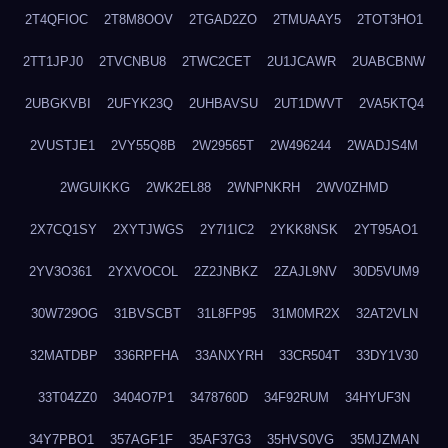
2T4QFIOC
2T8M8OOV
2TGAD2ZO
2TMUAAY5
2TOT3HO1
2TT1JPJ0
2TVCNBU8
2TWC2CET
2U1JCAWR
2UABCBNW
2UBGKVBI
2UFYK23Q
2UHBAVSU
2UT1DWVT
2VA5KTQ4
2VUSTJE1
2VY55Q8B
2W29565T
2W496244
2WADJS4M
2WGUIKKG
2WK2EL88
2WNPNKRH
2WV0ZHMD
2X7CQ1SY
2XYTJWGS
2Y7I1IC2
2YKK8NSK
2YT95AO1
2YV3O361
2YXVOCOL
2Z2JNBKZ
2ZAJL9NV
30D5VUM9
30W729OG
31BVSCBT
31L8FP95
31M0MR2X
32AT2VLN
32MATDBP
336RPFHA
33ANXYRH
33CR504T
33DY1V30
33T04ZZ0
3404O7P1
3478760D
34F92RUM
34HYUF3N
34Y7PBO1
357AGF1F
35AF37G3
35HVS0VG
35MJZMAN