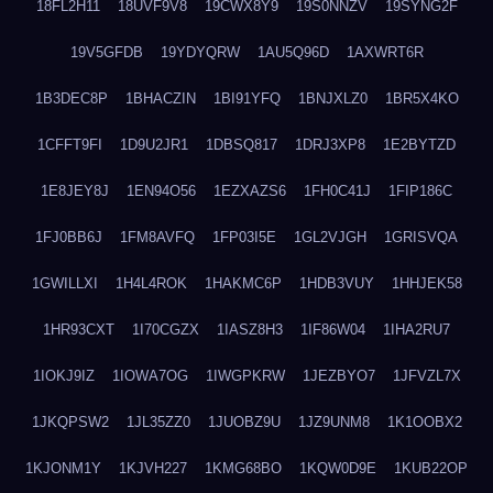
18FL2H11
18UVF9V8
19CWX8Y9
19S0NNZV
19SYNG2F
19V5GFDB
19YDYQRW
1AU5Q96D
1AXWRT6R
1B3DEC8P
1BHACZIN
1BI91YFQ
1BNJXLZ0
1BR5X4KO
1CFFT9FI
1D9U2JR1
1DBSQ817
1DRJ3XP8
1E2BYTZD
1E8JEY8J
1EN94O56
1EZXAZS6
1FH0C41J
1FIP186C
1FJ0BB6J
1FM8AVFQ
1FP03I5E
1GL2VJGH
1GRISVQA
1GWILLXI
1H4L4ROK
1HAKMC6P
1HDB3VUY
1HHJEK58
1HR93CXT
1I70CGZX
1IASZ8H3
1IF86W04
1IHA2RU7
1IOKJ9IZ
1IOWA7OG
1IWGPKRW
1JEZBYO7
1JFVZL7X
1JKQPSW2
1JL35ZZ0
1JUOBZ9U
1JZ9UNM8
1K1OOBX2
1KJONM1Y
1KJVH227
1KMG68BO
1KQW0D9E
1KUB22OP