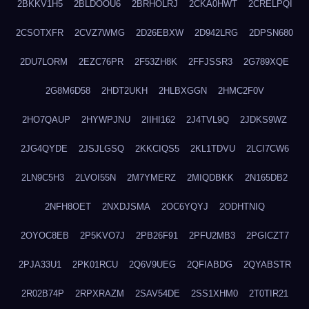
2BKKV1H5
2BLDOOU6
2BRHOLRJ
2CKA0HWT
2CRELPQI
2CSOTXFR
2CVZ7WMG
2D26EBXW
2D942LRG
2DPSN680
2DU7LORM
2EZC76PR
2F53ZH8K
2FFJSSR3
2G789XQE
2G8M6D58
2HDT2UKH
2HLBXGGN
2HMC2F0V
2HO7QAUP
2HYWPJNU
2IIHI162
2J4TVL9Q
2JDKS9WZ
2JG4QYDE
2JSJLGSQ
2KKCIQS5
2KL1TDVU
2LCI7CW6
2LN9C5H3
2LVOI55N
2M7YMERZ
2MIQDBKK
2N165DB2
2NFH8OET
2NXDJSMA
2OC6YQYJ
2ODHTNIQ
2OYOC8EB
2P5KVO7J
2PB26F91
2PFU2MB3
2PGICZT7
2PJA33U1
2PK01RCU
2Q6V9UEG
2QFIABDG
2QYABSTR
2R02B74P
2RPXRAZM
2SAV54DE
2SS1XHM0
2T0TIR21