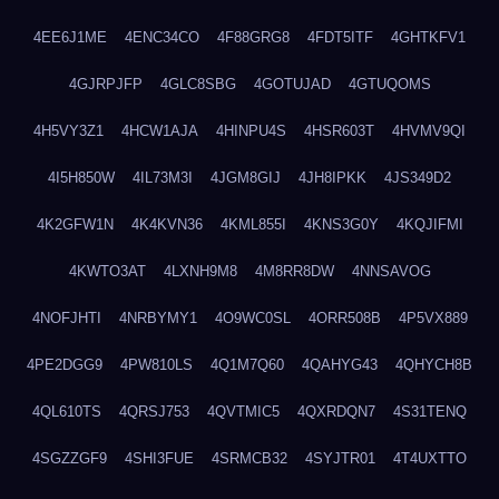
4EE6J1ME
4ENC34CO
4F88GRG8
4FDT5ITF
4GHTKFV1
4GJRPJFP
4GLC8SBG
4GOTUJAD
4GTUQOMS
4H5VY3Z1
4HCW1AJA
4HINPU4S
4HSR603T
4HVMV9QI
4I5H850W
4IL73M3I
4JGM8GIJ
4JH8IPKK
4JS349D2
4K2GFW1N
4K4KVN36
4KML855I
4KNS3G0Y
4KQJIFMI
4KWTO3AT
4LXNH9M8
4M8RR8DW
4NNSAVOG
4NOFJHTI
4NRBYMY1
4O9WC0SL
4ORR508B
4P5VX889
4PE2DGG9
4PW810LS
4Q1M7Q60
4QAHYG43
4QHYCH8B
4QL610TS
4QRSJ753
4QVTMIC5
4QXRDQN7
4S31TENQ
4SGZZGF9
4SHI3FUE
4SRMCB32
4SYJTR01
4T4UXTTO