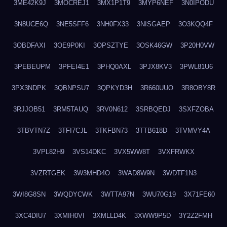
3ME42K9J
3MOCREJ1
3MX1P1T9
3MYP6NEF
3N0IPODU
3N8UCE6Q
3NE5SFF6
3NH0FX33
3NISGAEP
3O3KQQ4F
3OBDFAXI
3OE9P0KI
3OPSZTYE
3OSK46GW
3P20H0VW
3PEBEUPM
3PFEI4E1
3PHQ0AXL
3PJX8KV3
3PWL81U6
3PX3NDPK
3QBNPSU7
3QPKYD3H
3R660UUO
3R8OBY8R
3RJJOB51
3RM5TAUQ
3RV0N612
3SRBQEDJ
3SXFZOBA
3TBVTN7Z
3TFI7CJL
3TKFBN73
3TTB618D
3TVMVY4A
3VPL82H9
3VS14DKC
3VX5WW8T
3VXFRWKX
3VZRTGEK
3W3MHD4O
3WAD8W9N
3WDTF1N3
3WI8G8SN
3WQDYCWK
3WTTA97N
3WU70G19
3X71FE60
3XC4DIU7
3XMIH0VI
3XMLLD4K
3XWW9P5D
3Y2Z2FMH