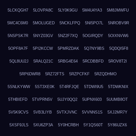
5LCKQGH7
5LOVPA8C
5LY0K9GU
5M4U4YA3
5M8JMWFU
5MC4C6M0
5MOLUGED
5NCKLFPQ
5NI5PO7L
5NROBV9R
5NSPSK7R
5NYZ03GV
5NZ2F7XQ
5OGIRQDY
5OIXNVW6
5OPF8A7F
5PI2KCCW
5PMRZDAK
5Q7NY9BS
5QDQI5F8
5QL8UU2J
5RALQ21C
5RBG4E64
5RCDBBFD
5ROV8T2I
5RP6DWR8
5RZ72FTS
5RZPCFKF
5RZQDHMO
5SNLKYWW
5ST3XE0K
5T4RFJQE
5TDWI9U5
5TDWKNIX
5THBIEFD
5TVPRN5V
5UJY0QQ2
5UPNX603
5UUMB8OT
5V5K9CVS
5VB3LIYB
5VTXJVNC
5VVNNS1S
5XJ2MR7Y
5XSF9JLS
5XU6ZP3A
5Y0HCRBH
5Y1QS60T
5Y86UZX6