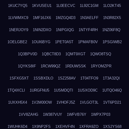
1KUC7YQ5
1KVUSEU1
1L0EECVC
1L92C1GM
1LO2KT45
1LVWMXC9
1MF16JX6
1MZGQ4D3
1N3AELFF
1N3R82X5
1NERJOY9
1NIN2DXO
1NIPGIQG
1NTYF4RH
1NZ06F8Q
1OELGBE2
1OUI6BYG
1PET0A5T
1PMAFB0V
1PSGIWB2
1Q3BPV0D
1QBCT8D3
1QMT9XGT
1QWO8TSQ
1QYKS8IF
1RCW99QZ
1RDUWSSK
1RYOMZPR
1SFXG5XT
1SSBXDLO
1SZ258AV
1T04TFO9
1T3A32QI
1TQ4XCLI
1URGFNU5
1USMDQTI
1USXOD9C
1UTQO46Q
1UXXH5X4
1V2M00OW
1VHOFJ5Z
1VLGOT3L
1VT6PD21
1VV8ZAHG
1W387VUY
1WFVB76Y
1WPX7P03
1WUHK6D4
1X9NP2FS
1XEHVF4N
1XFRA9ZO
1XS2YS68