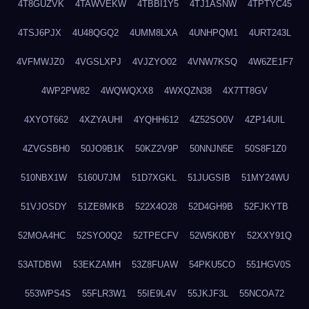
4T8GUZVK
4TAWVEKW
4TBBI1Y5
4TJ1ASNW
4TPTYC45
4TSJ6PJX
4U48QGQ2
4UMM8LXA
4UNHPQM1
4URT243L
4VFMWJZ0
4VGSLXPJ
4VJZYO02
4VNW7KSQ
4W6ZE1F7
4WP2PW82
4WQWQXX8
4WXQZN38
4X7TT8GV
4XYOT662
4XZYAUHI
4YQHH612
4Z52SO0V
4ZP14UIL
4ZVGSBH0
50JO9B1K
50KZ2V9P
50NNJN5E
50S8F1Z0
510NBX1W
5160U7JM
51D7XGKL
51JUGSIB
51MY24WU
51VJOSDY
51ZE8MKB
522X4O28
52D4GH9B
52FJKYTB
52MOA4HC
52SYO0Q2
52TPECFV
52W5K0BY
52XXY91Q
53ATDBWI
53EKZAMH
53Z8FUAW
54PKU5CO
551HGV0S
553WPS4S
55FLR3W1
55IE9L4V
55JKJF3L
55NCOA72