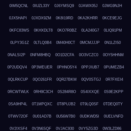
0IM5QCNL
0IUZL33Y
0J6YMSQ9
0JAWX05J
0JMG9NJH
0JX5HAPI
0JXDX9ZM
0K8I19RD
0KA2KHRR
0KCE9EJG
0KFC83WS
0KHXDLT8
0KO7R0BZ
0LA240G7
0LIQ91PM
0LPY3G1Z
0LTLQ0B4
0M40H0CT
0MCMJJJP
0N1LZI50
0NALSI2P
0NFM8HBQ
0O1D2CFA
0O3VCZC0
0OY5HHNM
0P2UDQV4
0P3WEUER
0PHNO5Y4
0PPJIUB7
0PUMEZB4
0QLRKCUP
0QO261FR
0QR27BKM
0QV0STGJ
0R7FXEI4
0RCWTWLK
0RH9C3CH
0S284R8O
0S4IXXQE
0S9E2KPP
0SA9HP4L
0T1MPQXC
0T8PUJB2
0T9LQ0SF
0TDEQ0TY
0TWV72OF
0U01AD7B
0U56W7B0
0UDKWD5I
0UELVNFD
0V2IXSF4
0V3N6SQF
0VJAC930
0VY5ZG3D
0W3LZD86