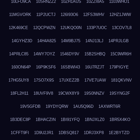
10LFO9CA
10SRNZZ2
10ZH1AUS
10ZZI8A5
1103WHO1
11MGVORK
11P2UCTJ
126I93O6
12FS3WHV
12HZ1JWW
12K469CE
12QCPWZN
12UKQO0N
133P7UOC
13COV7L8
14GYHZ3D
14H4A825
14M9BJ75
14NJ13LJ
14PRJLGB
14PRLC85
14WY7OYZ
1546DY9V
15B2SHBQ
15C9WR6H
160ON64P
16P9KSF6
16SBWI43
16U7RZJT
179PIGYE
17HG5UY8
17SO7X9S
17UXEZ2B
17VE7UAW
181QKVNV
18FL2H11
18UVF9V8
19CWX8Y9
19S0NNZV
19SYNG2F
19V5GFDB
19YDYQRW
1AU5Q96D
1AXWRT6R
1B3DEC8P
1BHACZIN
1BI91YFQ
1BNJXLZ0
1BR5X4KO
1CFFT9FI
1D9U2JR1
1DBSQ817
1DRJ3XP8
1E2BYTZD