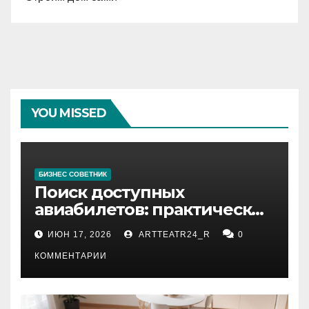
YOU MISSED
БИЗНЕС СОВЕТНИК
Поиск доступных
авиабилетов: практические
рекомендации
ИЮН 17, 2026
ARTTEATR24_R
0
КОММЕНТАРИИ