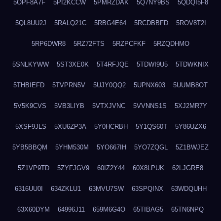
5OPF8A7F
5PI2KCCW
5PMRZDAK
5Q7NY9BS
5QDQI5F8
5QL8UU2J
5RALQ21C
5RBG4E64
5RCDBBFD
5ROV8T2I
5RP6DWR8
5RZ72FTS
5RZPCFKF
5RZQDHMO
5SNLKYWW
5ST3XE0K
5T4RFJQE
5TDWI9U5
5TDWKNIX
5THBIEFD
5TVPRN5V
5UJY0QQ2
5UPNX603
5UUMB8OT
5V5K9CVS
5VB3LIYB
5VTXJVNC
5VVNNS1S
5XJ2MR7Y
5XSF9JLS
5XU6ZP3A
5Y0HCRBH
5Y1QS60T
5Y86UZX6
5YB5BBQM
5YHM530M
5YO667IH
5YO7ZQGL
5Z1BWJEZ
5Z1VP9TD
5ZYFJGV9
60IZ2Y44
60X8LPUK
62LJGRE8
6316UU0I
634ZKLU1
63MVU7SW
63SPQINX
63WDQUHH
63X60DYM
64996J11
659M6G4O
65TIBAG5
65TN6NPQ