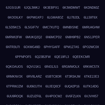
6JGSI1UR
6JQL3WKJ
6K3EBPX1
6K3WDMWT
6KDND60Z
6KOOILKY
6KPMGXPJ
6LGMA8OZ
6LI78JDL
6LL59T6X
6LSD5KCS
6LSGIF7V
6MC7XUTQ
6MNBISNE
6MRU4GHW
6MRWI2FW
6MUKQ2Q2
6N6MCPD2
6N8H9PB2
6NS1JPER
6NTR3U7I
6OXMG49D
6PHYGAFF
6PM1Z7A5
6PO2WC0X
6PPNPOF5
6Q23B2FW
6QE19FL3
6QEEKCMR
6QKOAUOS
6QVIJ1K1
6R431JL5
6RGMWOLX
6RKWC57X
6RMKNV3X
6RV8LARZ
6SBTC8OR
6T3R3AJM
6TKE2JE3
6TPRWJZM
6U06OJTH
6UJEQ0CF
6UQ42P16
6UTK14DG
6UU9ROQK
6UZUZF6L
6V4POCW2
6V6FZLKN
6VJVHI57