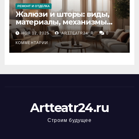
РЕМОНТ И ОТДЕЛКА
Жалюзи и шторы: виды,
материалы, механизмы
управления и уход
НОЯ 12, 2025
ARTTEATR24_R
0
КОММЕНТАРИИ
Artteatr24.ru
Строим будущее