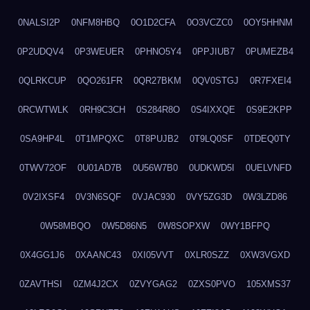
0NALSI2P
0NFM8HBQ
0O1D2CFA
0O3VCZC0
0OY5HHNM
0P2UDQV4
0P3WEUER
0PHNO5Y4
0PPJIUB7
0PUMEZB4
0QLRKCUP
0QO261FR
0QR27BKM
0QV0STGJ
0R7FXEI4
0RCWTWLK
0RH9C3CH
0S284R8O
0S4IXXQE
0S9E2KPP
0SA9HP4L
0T1MPQXC
0T8PUJB2
0T9LQ0SF
0TDEQ0TY
0TWV72OF
0U01AD7B
0U56W7B0
0UDKWD5I
0UELVNFD
0V2IXSF4
0V3N6SQF
0VJAC930
0VY5ZG3D
0W3LZD86
0W58MBQO
0W5D86N5
0W8SOPXW
0WY1BFPQ
0X4GG1J6
0XAANC43
0XI05VVT
0XLR0SZZ
0XW3VGXD
0ZAVTHSI
0ZM4J2CX
0ZVYGAG2
0ZXS0PVO
105XMS37