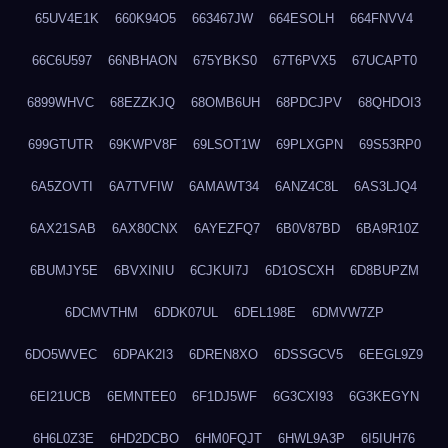
65UV4E1K
660K94O5
663467JW
664ESOLH
664FNVV4
66C6U597
66NBHAON
675YBKS0
67T6PVX5
67UCAPT0
6899WHVC
68EZZKJQ
68OMB6UH
68PDCJPV
68QHDOI3
699GTUTR
69KWPV8F
69LSOT1W
69PLXGPN
69S53RP0
6A5ZOVTI
6A7TVFIW
6AMAWT34
6ANZ4C8L
6AS3LJQ4
6AX21SAB
6AX80CNX
6AYEZFQ7
6B0V87BD
6BA9R10Z
6BUMJY5E
6BVXINIU
6CJKUI7J
6D1OSCXH
6D8BUPZM
6DCMVTHM
6DDK07UL
6DEL198E
6DMVW7ZP
6DO5WVEC
6DPAK2I3
6DREN8XO
6DSSGCV5
6EEGL9Z9
6EI21UCB
6EMNTEE0
6F1DJ5WF
6G3CXI93
6G3KEGYN
6H6L0Z3E
6HD2DCBO
6HM0FQJT
6HWL9A3P
6I5IUH76