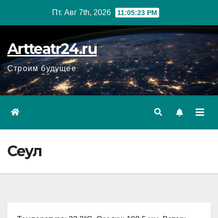
Перейти
Пт. Авг 7th, 2026
11:05:24 PM
к
содержанию
Artteatr24.ru
Строим будущее
Сеул