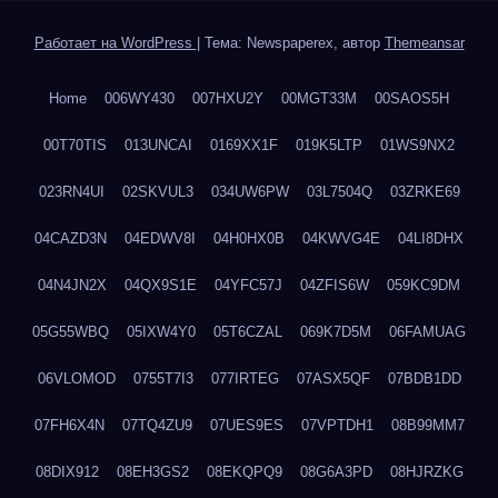
Работает на WordPress
|
Тема: Newspaperex, автор
Themeansar
Home
006WY430
007HXU2Y
00MGT33M
00SAOS5H
00T70TIS
013UNCAI
0169XX1F
019K5LTP
01WS9NX2
023RN4UI
02SKVUL3
034UW6PW
03L7504Q
03ZRKE69
04CAZD3N
04EDWV8I
04H0HX0B
04KWVG4E
04LI8DHX
04N4JN2X
04QX9S1E
04YFC57J
04ZFIS6W
059KC9DM
05G55WBQ
05IXW4Y0
05T6CZAL
069K7D5M
06FAMUAG
06VLOMOD
0755T7I3
077IRTEG
07ASX5QF
07BDB1DD
07FH6X4N
07TQ4ZU9
07UES9ES
07VPTDH1
08B99MM7
08DIX912
08EH3GS2
08EKQPQ9
08G6A3PD
08HJRZKG