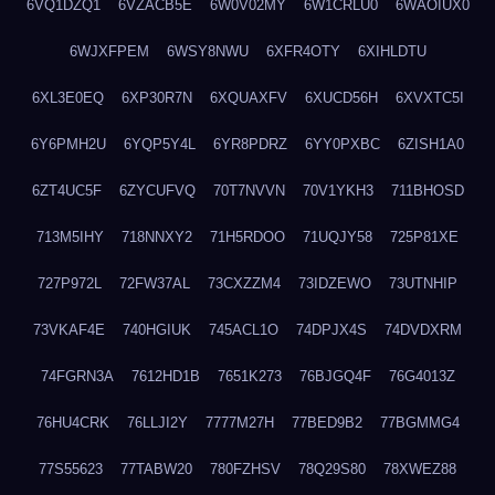
6VQ1DZQ1
6VZACB5E
6W0V02MY
6W1CRLU0
6WAOIUX0
6WJXFPEM
6WSY8NWU
6XFR4OTY
6XIHLDTU
6XL3E0EQ
6XP30R7N
6XQUAXFV
6XUCD56H
6XVXTC5I
6Y6PMH2U
6YQP5Y4L
6YR8PDRZ
6YY0PXBC
6ZISH1A0
6ZT4UC5F
6ZYCUFVQ
70T7NVVN
70V1YKH3
711BHOSD
713M5IHY
718NNXY2
71H5RDOO
71UQJY58
725P81XE
727P972L
72FW37AL
73CXZZM4
73IDZEWO
73UTNHIP
73VKAF4E
740HGIUK
745ACL1O
74DPJX4S
74DVDXRM
74FGRN3A
7612HD1B
7651K273
76BJGQ4F
76G4013Z
76HU4CRK
76LLJI2Y
7777M27H
77BED9B2
77BGMMG4
77S55623
77TABW20
780FZHSV
78Q29S80
78XWEZ88