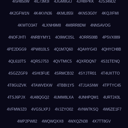
4I5H850W
4IL73M3I
4JGM8GIJ
4JH8IPKK
4JS349D2
4K2GFW1N
4K4KVN36
4KML855I
4KNS3G0Y
4KQJIFMI
4KWTO3AT
4LXNH9M8
4M8RR8DW
4NNSAVOG
4NOFJHTI
4NRBYMY1
4O9WC0SL
4ORR508B
4P5VX889
4PE2DGG9
4PW810LS
4Q1M7Q60
4QAHYG43
4QHYCH8B
4QL610TS
4QRSJ753
4QVTMIC5
4QXRDQN7
4S31TENQ
4SGZZGF9
4SHI3FUE
4SRMCB32
4SYJTR01
4T4UXTTO
4T8GUZVK
4TAWVEKW
4TBBI1Y5
4TJ1ASNW
4TPTYC45
4TSJ6PJX
4U48QGQ2
4UMM8LXA
4UNHPQM1
4URT243L
4VFMWJZ0
4VGSLXPJ
4VJZYO02
4VNW7KSQ
4W6ZE1F7
4WP2PW82
4WQWQXX8
4WXQZN38
4X7TT8GV