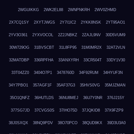
2WGUIKKG
2WK2EL88
2WNPNKRH
2WV0ZHMD
2X7CQ1SY
2XYTJWGS
2Y7I1IC2
2YKK8NSK
2YT95AO1
2YV3O361
2YXVOCOL
2Z2JNBKZ
2ZAJL9NV
30D5VUM9
30W729OG
31BVSCBT
31L8FP95
31M0MR2X
32AT2VLN
32MATDBP
336RPFHA
33ANXYRH
33CR504T
33DY1V30
33T04ZZ0
3404O7P1
3478760D
34F92RUM
34HYUF3N
34Y7PBO1
357AGF1F
35AF37G3
35HVS0VG
35MJZMAN
35O1QNFZ
36HUTLDS
36NU8MEJ
36U7Y0NR
376J215Y
377SG7JD
37CVGS0S
37IHO75D
37JQKID8
37X9FZP9
38J0SXQX
38NQ9PDV
38O70PCO
38QUD9KX
39D3U3A0