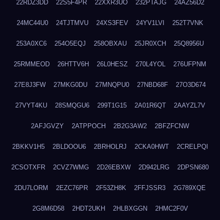
22RDZ3DD
22S5F4PR
22XXR3UO
232PTAJG
24AZ56D2
24MC44U0
24TJTMVU
24XS3FEV
24YV1LVI
252T7VNK
253A0XC6
254O5EQJ
258OBXAU
25JR0XCH
25Q8956U
25RMMEOD
26HTTV6H
26L0HESZ
270L4YOL
276UFPNM
27E8J3FW
27MKG0DU
27MNQPU0
27NBD68F
27O3D674
27VYT4KU
28SMQGU6
299T1G15
2A01R6QT
2AAYZL7V
2AFJGVZY
2ATPPOCH
2B2G3AW2
2BFZFCNW
2BKKV1H5
2BLDOOU6
2BRHOLRJ
2CKA0HWT
2CRELPQI
2CSOTXFR
2CVZ7WMG
2D26EBXW
2D942LRG
2DPSN680
2DU7LORM
2EZC76PR
2F53ZH8K
2FFJSSR3
2G789XQE
2G8M6D58
2HDT2UKH
2HLBXGGN
2HMC2F0V