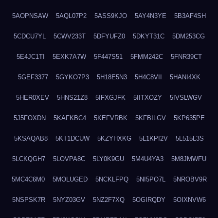
5AOPNSAW
5AQL07P2
5ASS9KJO
5AY4N3YE
5B3AF4SH
5CDCU7YL
5CWV233T
5DFYUFZ0
5DKYT31C
5DM253CG
5E4JC1TI
5EXK7A7W
5F447S51
5FMM242C
5FNR39CT
5GEF3377
5GYKO7P3
5H18E5N3
5H4C8VII
5HANI4XK
5HER0XEV
5HNS21Z8
5IFXGJFK
5IITXOZY
5IVSLWGV
5J5FOXDN
5KAFKBC4
5KEFVRBK
5KFBILGV
5KP635PE
5KSAQAB8
5KT1DCUW
5KZYHXKG
5L1KPI2V
5L515L3S
5LCKQGH7
5LOVPA8C
5LY0K9GU
5M4U4YA3
5M8JMWFU
5MC4C6M0
5MOLUGED
5NCKLFPQ
5NI5PO7L
5NROBV9R
5NSPSK7R
5NYZ03GV
5NZ2F7XQ
5OGIRQDY
5OIXNVW6