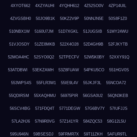
4XYOT662
4XZYAUHI
4YQHH612
4Z52SO0V
4ZP14UIL
4ZVGSBH0
50JO9B1K
50KZ2V9P
50NNJN5E
50S8F1Z0
510NBX1W
5160U7JM
51D7XGKL
51JUGSIB
51MY24WU
51VJOSDY
51ZE8MKB
522X4O28
52D4GH9B
52FJKYTB
52MOA4HC
52SYO0Q2
52TPECFV
52W5K0BY
52XXY91Q
53ATDBWI
53EKZAMH
53Z8FUAW
54PKU5CO
551HGV0S
553WPS4S
55FLR3W1
55IE9L4V
55JKJF3L
55NCOA72
55QDIRSM
55XAQHMU
56975PIR
56GSA0U2
56QN3KEB
56SCV4BG
571FDQ4T
5771DEGW
57G6BV7Y
57IUFJJS
57LA2HJ6
57N9R0VG
57Z141YR
584ZQC53
58G12L5U
595U946N
59BSESDJ
59FRMR7X
59T11ZKH
5AFUR9TL