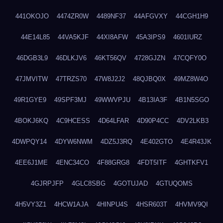
441OKOJO
4474ZR0W
4489NF37
44AFGVXY
44CGH1H9
44E14L85
44VA5KJF
44XI8AFW
45A3IPS9
4601IURZ
46DGB3L9
46DLKJV6
46KT56QV
4728GJZN
47CQFY0O
47JMVITW
47TRZS70
47W8J2J2
48QJBQ0X
49MZ8W4O
49R1GYE9
49SPF3MJ
49WWVPJU
4B13IA3F
4B1N5SGO
4BOKJ6KQ
4C9HCESS
4D64LFAR
4D90P4CC
4DV2LKB3
4DWPQY14
4DYW6NWM
4DZ5J3RQ
4E402GTO
4E4R43JK
4EE6J1ME
4ENC34CO
4F88GRG8
4FDT5ITF
4GHTKFV1
4GJRPJFP
4GLC8SBG
4GOTUJAD
4GTUQOMS
4H5VY3Z1
4HCW1AJA
4HINPU4S
4HSR603T
4HVMV9QI