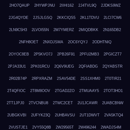
2HO7QAUP
2HYWPJNU
2IIHI162
2J4TVL9Q
2JDKS9WZ
2JG4QYDE
2JSJLGSQ
2KKCIQS5
2KL1TDVU
2LCI7CW6
2LN9C5H3
2LVOI55N
2M7YMERZ
2MIQDBKK
2N165DB2
2NFH8OET
2NXDJSMA
2OC6YQYJ
2ODHTNIQ
2OYOC8EB
2P5KVO7J
2PB26F91
2PFU2MB3
2PGICZT7
2PJA33U1
2PK01RCU
2Q6V9UEG
2QFIABDG
2QYABSTR
2R02B74P
2RPXRAZM
2SAV54DE
2SS1XHM0
2T0TIR21
2T4QFIOC
2T8M8OOV
2TGAD2ZO
2TMUAAY5
2TOT3HO1
2TT1JPJ0
2TVCNBU8
2TWC2CET
2U1JCAWR
2UABCBNW
2UBGKVBI
2UFYK23Q
2UHBAVSU
2UT1DWVT
2VA5KTQ4
2VUSTJE1
2VY55Q8B
2W29565T
2W496244
2WADJS4M