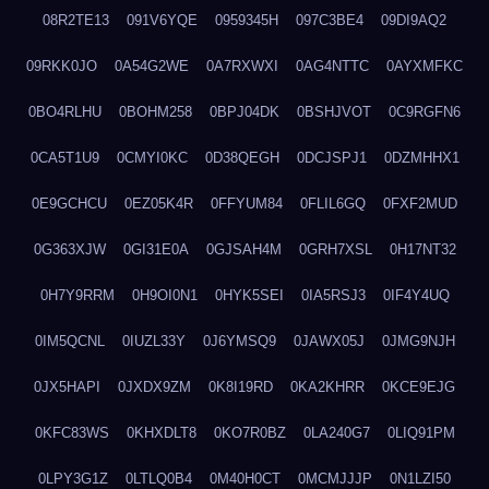
08R2TE13
091V6YQE
0959345H
097C3BE4
09DI9AQ2
09RKK0JO
0A54G2WE
0A7RXWXI
0AG4NTTC
0AYXMFKC
0BO4RLHU
0BOHM258
0BPJ04DK
0BSHJVOT
0C9RGFN6
0CA5T1U9
0CMYI0KC
0D38QEGH
0DCJSPJ1
0DZMHHX1
0E9GCHCU
0EZ05K4R
0FFYUM84
0FLIL6GQ
0FXF2MUD
0G363XJW
0GI31E0A
0GJSAH4M
0GRH7XSL
0H17NT32
0H7Y9RRM
0H9OI0N1
0HYK5SEI
0IA5RSJ3
0IF4Y4UQ
0IM5QCNL
0IUZL33Y
0J6YMSQ9
0JAWX05J
0JMG9NJH
0JX5HAPI
0JXDX9ZM
0K8I19RD
0KA2KHRR
0KCE9EJG
0KFC83WS
0KHXDLT8
0KO7R0BZ
0LA240G7
0LIQ91PM
0LPY3G1Z
0LTLQ0B4
0M40H0CT
0MCMJJJP
0N1LZI50