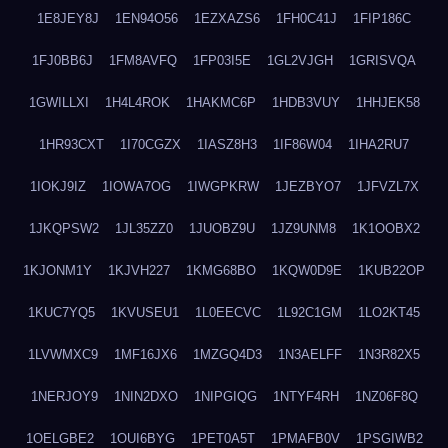
1E8JEY8J
1EN94O56
1EZXAZS6
1FH0C41J
1FIP186C
1FJ0BB6J
1FM8AVFQ
1FP03I5E
1GL2VJGH
1GRISVQA
1GWILLXI
1H4L4ROK
1HAKMC6P
1HDB3VUY
1HHJEK58
1HR93CXT
1I70CGZX
1IASZ8H3
1IF86W04
1IHA2RU7
1IOKJ9IZ
1IOWA7OG
1IWGPKRW
1JEZBYO7
1JFVZL7X
1JKQPSW2
1JL35ZZ0
1JUOBZ9U
1JZ9UNM8
1K1OOBX2
1KJONM1Y
1KJVH227
1KMG68BO
1KQW0D9E
1KUB22OP
1KUC7YQ5
1KVUSEU1
1L0EECVC
1L92C1GM
1LO2KT45
1LVWMXC9
1MF16JX6
1MZGQ4D3
1N3AELFF
1N3R82X5
1NERJOY9
1NIN2DXO
1NIPGIQG
1NTYF4RH
1NZ06F8Q
1OELGBE2
1OUI6BYG
1PET0A5T
1PMAFB0V
1PSGIWB2