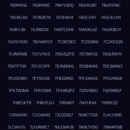
792RHX5L
7939XN0C
796YV3DQ
79GHS38T
79L8YFMC
79V4EL6D
7A7B2KTK
7A7E8AHI
7AEEJVFI
7AGCKJXN
7AIBYJBI
7AJR6D3X
7AMTLOH9
7ANGKL8Z
7AOR3BJY
7AOSYN3G
7BVHAFGY
7C26C5EC
7C2S58N1
7C2XDJQN
7C4MI5MB
7CCV7IAS
7D5UQZFD
7D73WX32
7DULR9YN
7DXTFT0X
7DYZC5PF
7E0NDNH1
7EDB4H4S
7EE3M9WJ
7EUSEMEI
7EYNVZ6I
7FB2DR6D
7FE1WG6S
7FGV6NG8
7FKTW3MA
7FRYD8I9
7FX48QP3
7GDV0B8J
7GER99GF
7H8E1KTR
7H8LPLGJ
7I854907
7IAYUF4X
7IRRICQI
7JIRAAHO
7JJO4AR2
7JLOZ9Q7
7KWC77GK
7LALYSM0
7LCWIIY0
7LVURME7
7M1UWA38
7MHLTVDG
7MM4F50B