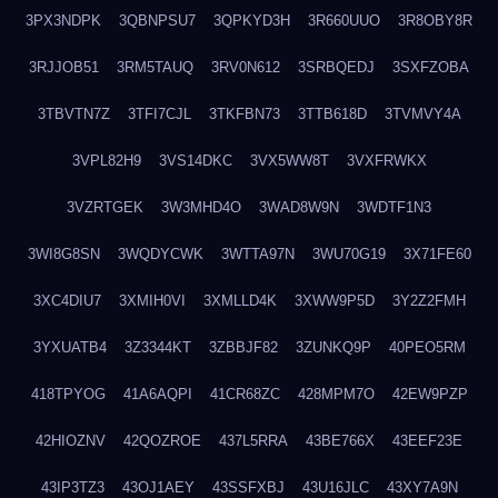
3PX3NDPK
3QBNPSU7
3QPKYD3H
3R660UUO
3R8OBY8R
3RJJOB51
3RM5TAUQ
3RV0N612
3SRBQEDJ
3SXFZOBA
3TBVTN7Z
3TFI7CJL
3TKFBN73
3TTB618D
3TVMVY4A
3VPL82H9
3VS14DKC
3VX5WW8T
3VXFRWKX
3VZRTGEK
3W3MHD4O
3WAD8W9N
3WDTF1N3
3WI8G8SN
3WQDYCWK
3WTTA97N
3WU70G19
3X71FE60
3XC4DIU7
3XMIH0VI
3XMLLD4K
3XWW9P5D
3Y2Z2FMH
3YXUATB4
3Z3344KT
3ZBBJF82
3ZUNKQ9P
40PEO5RM
418TPYOG
41A6AQPI
41CR68ZC
428MPM7O
42EW9PZP
42HIOZNV
42QOZROE
437L5RRA
43BE766X
43EEF23E
43IP3TZ3
43OJ1AEY
43SSFXBJ
43U16JLC
43XY7A9N