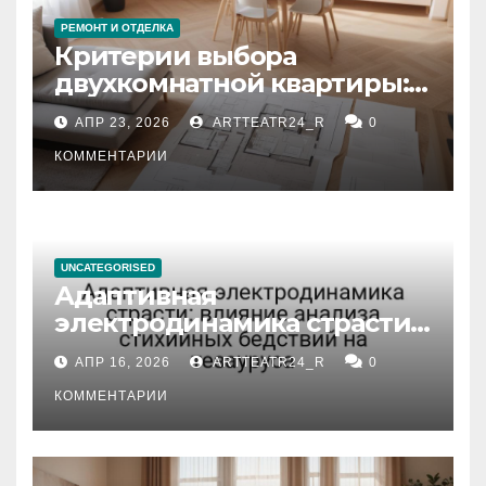
РЕМОНТ И ОТДЕЛКА
Критерии выбора
двухкомнатной квартиры:
планировка, площадь,
АПР 23, 2026
ARTTEATR24_R
0
состояние и документация
КОММЕНТАРИИ
UNCATEGORISED
Адаптивная
электродинамика страсти:
влияние анализа
АПР 16, 2026
ARTTEATR24_R
0
стихийных бедствий на
тезауруса
КОММЕНТАРИИ