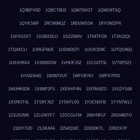
1Q3BPV0D
1QBCT8D3
1QMT9XGT
1QWO8TSQ
1QYKS8IF
1RCW99QZ
1RDUWSSK
1RYOMZPR
1SFXG5XT
1SSBXDLO
1SZ258AV
1T04TFO9
1T3A32QI
1TQ4XCLI
1URGFNU5
1USMDQTI
1USXOD9C
1UTQO46Q
1UXXH5X4
1V2M00OW
1VHOFJ5Z
1VLGOT3L
1VT6PD21
1VV8ZAHG
1W387VUY
1WFVB76Y
1WPX7P03
1WUHK6D4
1X9NP2FS
1XEHVF4N
1XFRA9ZO
1XS2YS68
1XSROT4L
1YS8YJ6Z
1YSKFL0G
1YUCNSFB
1YYN7W1J
1Z1US2M8
1ZLGWTF7
1ZOCGLFM
206VNFLF
20GH4EFO
2110Y7UD
21J9UIA6
2254Q10C
226DDKTL
22R2IX7P