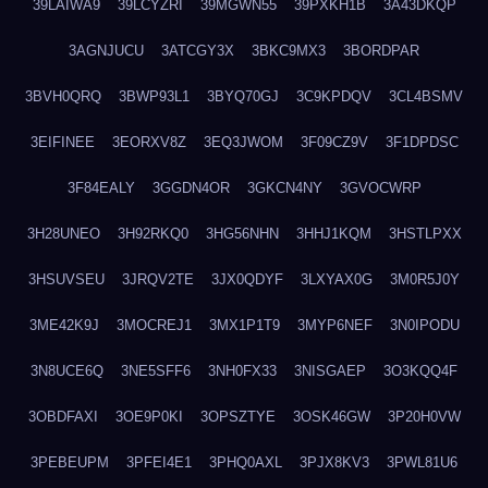
39LAIWA9
39LCYZRI
39MGWN55
39PXKH1B
3A43DKQP
3AGNJUCU
3ATCGY3X
3BKC9MX3
3BORDPAR
3BVH0QRQ
3BWP93L1
3BYQ70GJ
3C9KPDQV
3CL4BSMV
3EIFINEE
3EORXV8Z
3EQ3JWOM
3F09CZ9V
3F1DPDSC
3F84EALY
3GGDN4OR
3GKCN4NY
3GVOCWRP
3H28UNEO
3H92RKQ0
3HG56NHN
3HHJ1KQM
3HSTLPXX
3HSUVSEU
3JRQV2TE
3JX0QDYF
3LXYAX0G
3M0R5J0Y
3ME42K9J
3MOCREJ1
3MX1P1T9
3MYP6NEF
3N0IPODU
3N8UCE6Q
3NE5SFF6
3NH0FX33
3NISGAEP
3O3KQQ4F
3OBDFAXI
3OE9P0KI
3OPSZTYE
3OSK46GW
3P20H0VW
3PEBEUPM
3PFEI4E1
3PHQ0AXL
3PJX8KV3
3PWL81U6