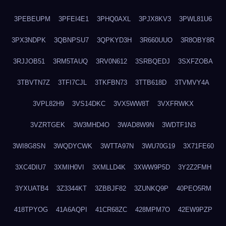
3PEBEUPM
3PFEI4E1
3PHQ0AXL
3PJX8KV3
3PWL81U6
3PX3NDPK
3QBNPSU7
3QPKYD3H
3R660UUO
3R8OBY8R
3RJJOB51
3RM5TAUQ
3RV0N612
3SRBQEDJ
3SXFZOBA
3TBVTN7Z
3TFI7CJL
3TKFBN73
3TTB618D
3TVMVY4A
3VPL82H9
3VS14DKC
3VX5WW8T
3VXFRWKX
3VZRTGEK
3W3MHD4O
3WAD8W9N
3WDTF1N3
3WI8G8SN
3WQDYCWK
3WTTA97N
3WU70G19
3X71FE60
3XC4DIU7
3XMIH0VI
3XMLLD4K
3XWW9P5D
3Y2Z2FMH
3YXUATB4
3Z3344KT
3ZBBJF82
3ZUNKQ9P
40PEO5RM
418TPYOG
41A6AQPI
41CR68ZC
428MPM7O
42EW9PZP