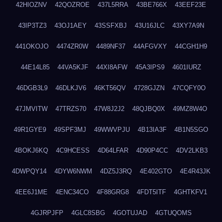
42HIOZNV
42QOZROE
437L5RRA
43BE766X
43EEF23E
43IP3TZ3
43OJ1AEY
43SSFXBJ
43U16JLC
43XY7A9N
441OKOJO
4474ZR0W
4489NF37
44AFGVXY
44CGH1H9
44E14L85
44VA5KJF
44XI8AFW
45A3IPS9
4601IURZ
46DGB3L9
46DLKJV6
46KT56QV
4728GJZN
47CQFY0O
47JMVITW
47TRZS70
47W8J2J2
48QJBQ0X
49MZ8W4O
49R1GYE9
49SPF3MJ
49WWVPJU
4B13IA3F
4B1N5SGO
4BOKJ6KQ
4C9HCESS
4D64LFAR
4D90P4CC
4DV2LKB3
4DWPQY14
4DYW6NWM
4DZ5J3RQ
4E402GTO
4E4R43JK
4EE6J1ME
4ENC34CO
4F88GRG8
4FDT5ITF
4GHTKFV1
4GJRPJFP
4GLC8SBG
4GOTUJAD
4GTUQOMS