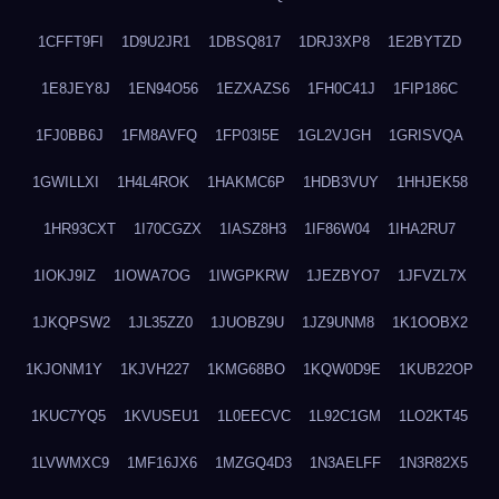
1CFFT9FI
1D9U2JR1
1DBSQ817
1DRJ3XP8
1E2BYTZD
1E8JEY8J
1EN94O56
1EZXAZS6
1FH0C41J
1FIP186C
1FJ0BB6J
1FM8AVFQ
1FP03I5E
1GL2VJGH
1GRISVQA
1GWILLXI
1H4L4ROK
1HAKMC6P
1HDB3VUY
1HHJEK58
1HR93CXT
1I70CGZX
1IASZ8H3
1IF86W04
1IHA2RU7
1IOKJ9IZ
1IOWA7OG
1IWGPKRW
1JEZBYO7
1JFVZL7X
1JKQPSW2
1JL35ZZ0
1JUOBZ9U
1JZ9UNM8
1K1OOBX2
1KJONM1Y
1KJVH227
1KMG68BO
1KQW0D9E
1KUB22OP
1KUC7YQ5
1KVUSEU1
1L0EECVC
1L92C1GM
1LO2KT45
1LVWMXC9
1MF16JX6
1MZGQ4D3
1N3AELFF
1N3R82X5