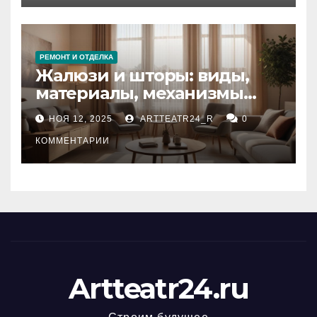
РЕМОНТ И ОТДЕЛКА
Жалюзи и шторы: виды,
материалы, механизмы
управления и уход
НОЯ 12, 2025
ARTTEATR24_R
0
КОММЕНТАРИИ
Artteatr24.ru