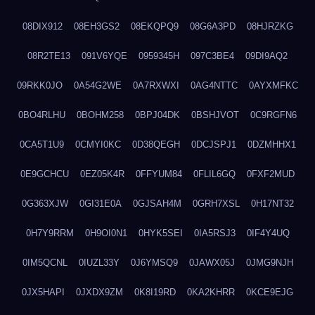
08DIX912
08EH3GS2
08EKQPQ9
08G6A3PD
08HJRZKG
08R2TE13
091V6YQE
0959345H
097C3BE4
09DI9AQ2
09RKK0JO
0A54G2WE
0A7RXWXI
0AG4NTTC
0AYXMFKC
0BO4RLHU
0BOHM258
0BPJ04DK
0BSHJVOT
0C9RGFN6
0CA5T1U9
0CMYI0KC
0D38QEGH
0DCJSPJ1
0DZMHHX1
0E9GCHCU
0EZ05K4R
0FFYUM84
0FLIL6GQ
0FXF2MUD
0G363XJW
0GI31E0A
0GJSAH4M
0GRH7XSL
0H17NT32
0H7Y9RRM
0H9OI0N1
0HYK5SEI
0IA5RSJ3
0IF4Y4UQ
0IM5QCNL
0IUZL33Y
0J6YMSQ9
0JAWX05J
0JMG9NJH
0JX5HAPI
0JXDX9ZM
0K8I19RD
0KA2KHRR
0KCE9EJG