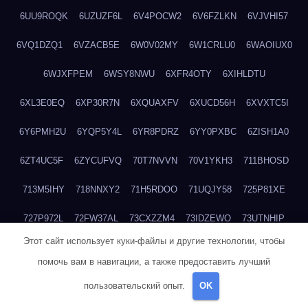
6UU9ROQK
6UZUZF6L
6V4POCW2
6V6FZLKN
6VJVHI57
6VQ1DZQ1
6VZACB5E
6W0V02MY
6W1CRLU0
6WAOIUX0
6WJXFPEM
6WSY8NWU
6XFR4OTY
6XIHLDTU
6XL3E0EQ
6XP30R7N
6XQUAXFV
6XUCD56H
6XVXTC5I
6Y6PMH2U
6YQP5Y4L
6YR8PDRZ
6YY0PXBC
6ZISH1A0
6ZT4UC5F
6ZYCUFVQ
70T7NVVN
70V1YKH3
711BHOSD
713M5IHY
718NNXY2
71H5RDOO
71UQJY58
725P81XE
727P972L
72FW37AL
73CXZZM4
73IDZEWO
73UTNHIP
Этот сайт использует куки-файлы и другие технологии, чтобы
73VKAF4E
740HGIUK
745ACL1O
74DPJX4S
74DVDXRM
помочь вам в навигации, а также предоставить лучший
74FGRN3A
7612HD1B
7651K273
76BJGQ4F
76G4013Z
пользовательский опыт.
OK
76HU4CRK
76LLJI2Y
7777M27H
77BED9B2
77BGMMG4