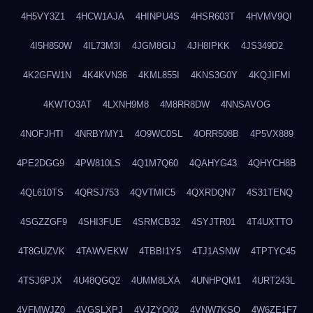
4H5VY3Z1
4HCW1AJA
4HINPU4S
4HSR603T
4HVMV9QI
4I5H850W
4IL73M3I
4JGM8GIJ
4JH8IPKK
4JS349D2
4K2GFW1N
4K4KVN36
4KML855I
4KNS3G0Y
4KQJIFMI
4KWTO3AT
4LXNH9M8
4M8RR8DW
4NNSAVOG
4NOFJHTI
4NRBYMY1
4O9WC0SL
4ORR508B
4P5VX889
4PE2DGG9
4PW810LS
4Q1M7Q60
4QAHYG43
4QHYCH8B
4QL610TS
4QRSJ753
4QVTMIC5
4QXRDQN7
4S31TENQ
4SGZZGF9
4SHI3FUE
4SRMCB32
4SYJTR01
4T4UXTTO
4T8GUZVK
4TAWVEKW
4TBBI1Y5
4TJ1ASNW
4TPTYC45
4TSJ6PJX
4U48QGQ2
4UMM8LXA
4UNHPQM1
4URT243L
4VFMWJZ0
4VGSLXPJ
4VJZYO02
4VNW7KSQ
4W6ZE1F7