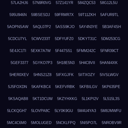
57LA2HJ6
57N9R0VG
57Z141YR
584ZQC53
58G12L5U
595U946N
59BSESDJ
59FRMR7X
59T11ZKH
5AFUR9TL
5AOPNSAW
5AQL07P2
5ASS9KJO
5AY4N3YE
5B3AF4SH
5CDCU7YL
5CWV233T
5DFYUFZ0
5DKYT31C
5DM253CG
5E4JC1TI
5EXK7A7W
5F447S51
5FMM242C
5FNR39CT
5GEF3377
5GYKO7P3
5H18E5N3
5H4C8VII
5HANI4XK
5HER0XEV
5HNS21Z8
5IFXGJFK
5IITXOZY
5IVSLWGV
5J5FOXDN
5KAFKBC4
5KEFVRBK
5KFBILGV
5KP635PE
5KSAQAB8
5KT1DCUW
5KZYHXKG
5L1KPI2V
5L515L3S
5LCKQGH7
5LOVPA8C
5LY0K9GU
5M4U4YA3
5M8JMWFU
5MC4C6M0
5MOLUGED
5NCKLFPQ
5NI5PO7L
5NROBV9R