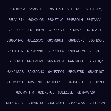
63X60DYM
64996J11
659M6G4O
65TIBAG5
65TN6NPQ
65UV4E1K
660K94O5
663467JW
664ESOLH
664FNVV4
66C6U597
66NBHAON
675YBKS0
67T6PVX5
67UCAPT0
6899WHVC
68EZZKJQ
68OMB6UH
68PDCJPV
68QHDOI3
699GTUTR
69KWPV8F
69LSOT1W
69PLXGPN
69S53RP0
6A5ZOVTI
6A7TVFIW
6AMAWT34
6ANZ4C8L
6AS3LJQ4
6AX21SAB
6AX80CNX
6AYEZFQ7
6B0V87BD
6BA9R10Z
6BUMJY5E
6BVXINIU
6CJKUI7J
6D1OSCXH
6D8BUPZM
6DCMVTHM
6DDK07UL
6DEL198E
6DMVW7ZP
6DO5WVEC
6DPAK2I3
6DREN8XO
6DSSGCV5
6EEGL9Z9