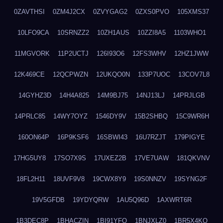
0ZAVTHSI
0ZM4J2CX
0ZVYGAG2
0ZXS0PVO
105XMS37
10LFO9CA
10SRNZZ2
10ZH1AUS
10ZZI8A5
1103WHO1
11MGVORK
11P2UCTJ
126I93O6
12FS3WHV
12HZ1JWW
12K469CE
12QCPWZN
12UKQO0N
133P7UOC
13COV7L8
14GYHZ3D
14H4A825
14M9BJ75
14NJ13LJ
14PRJLGB
14PRLC85
14WY7OYZ
1546DY9V
15B2SHBQ
15C9WR6H
160ON64P
16P9KSF6
16SBWI43
16U7RZJT
179PIGYE
17HG5UY8
17SO7X9S
17UXEZ2B
17VE7UAW
181QKVNV
18FL2H11
18UVF9V8
19CWX8Y9
19S0NNZV
19SYNG2F
19V5GFDB
19YDYQRW
1AU5Q96D
1AXWRT6R
1B3DEC8P
1BHACZIN
1BI91YFQ
1BNJXLZ0
1BR5X4KO