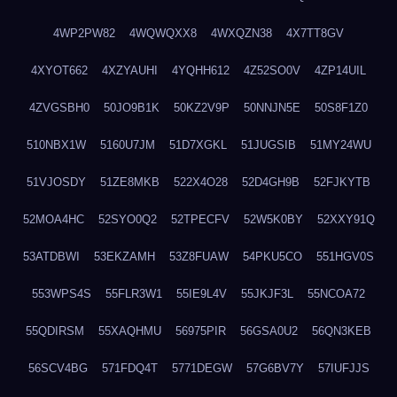
4WP2PW82
4WQWQXX8
4WXQZN38
4X7TT8GV
4XYOT662
4XZYAUHI
4YQHH612
4Z52SO0V
4ZP14UIL
4ZVGSBH0
50JO9B1K
50KZ2V9P
50NNJN5E
50S8F1Z0
510NBX1W
5160U7JM
51D7XGKL
51JUGSIB
51MY24WU
51VJOSDY
51ZE8MKB
522X4O28
52D4GH9B
52FJKYTB
52MOA4HC
52SYO0Q2
52TPECFV
52W5K0BY
52XXY91Q
53ATDBWI
53EKZAMH
53Z8FUAW
54PKU5CO
551HGV0S
553WPS4S
55FLR3W1
55IE9L4V
55JKJF3L
55NCOA72
55QDIRSM
55XAQHMU
56975PIR
56GSA0U2
56QN3KEB
56SCV4BG
571FDQ4T
5771DEGW
57G6BV7Y
57IUFJJS