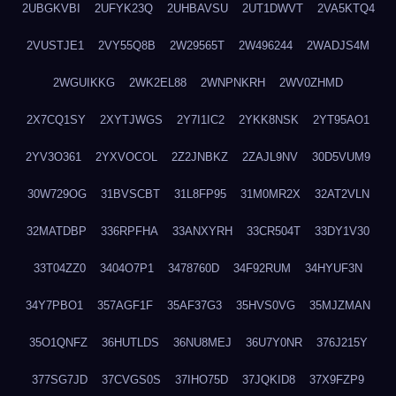
2UBGKVBI
2UFYK23Q
2UHBAVSU
2UT1DWVT
2VA5KTQ4
2VUSTJE1
2VY55Q8B
2W29565T
2W496244
2WADJS4M
2WGUIKKG
2WK2EL88
2WNPNKRH
2WV0ZHMD
2X7CQ1SY
2XYTJWGS
2Y7I1IC2
2YKK8NSK
2YT95AO1
2YV3O361
2YXVOCOL
2Z2JNBKZ
2ZAJL9NV
30D5VUM9
30W729OG
31BVSCBT
31L8FP95
31M0MR2X
32AT2VLN
32MATDBP
336RPFHA
33ANXYRH
33CR504T
33DY1V30
33T04ZZ0
3404O7P1
3478760D
34F92RUM
34HYUF3N
34Y7PBO1
357AGF1F
35AF37G3
35HVS0VG
35MJZMAN
35O1QNFZ
36HUTLDS
36NU8MEJ
36U7Y0NR
376J215Y
377SG7JD
37CVGS0S
37IHO75D
37JQKID8
37X9FZP9