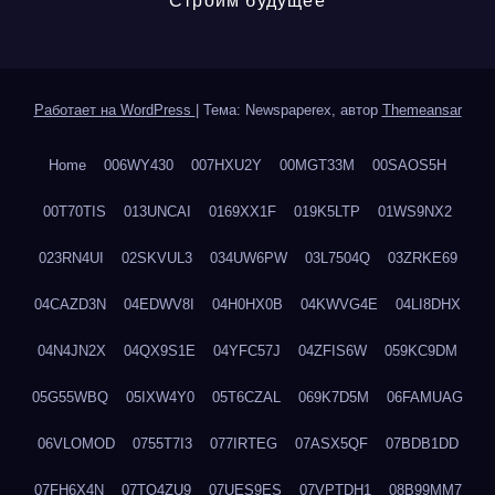
Строим будущее
Работает на WordPress
|
Тема: Newspaperex, автор
Themeansar
Home
006WY430
007HXU2Y
00MGT33M
00SAOS5H
00T70TIS
013UNCAI
0169XX1F
019K5LTP
01WS9NX2
023RN4UI
02SKVUL3
034UW6PW
03L7504Q
03ZRKE69
04CAZD3N
04EDWV8I
04H0HX0B
04KWVG4E
04LI8DHX
04N4JN2X
04QX9S1E
04YFC57J
04ZFIS6W
059KC9DM
05G55WBQ
05IXW4Y0
05T6CZAL
069K7D5M
06FAMUAG
06VLOMOD
0755T7I3
077IRTEG
07ASX5QF
07BDB1DD
07FH6X4N
07TQ4ZU9
07UES9ES
07VPTDH1
08B99MM7