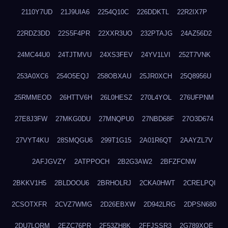
2110Y7UD
21J9UIA6
2254Q10C
226DDKTL
22R2IX7P
22RDZ3DD
22S5F4PR
22XXR3UO
232PTAJG
24AZ56D2
24MC44U0
24TJTMVU
24XS3FEV
24YV1LVI
252T7VNK
253A0XC6
254O5EQJ
258OBXAU
25JR0XCH
25Q8956U
25RMMEOD
26HTTV6H
26L0HESZ
270L4YOL
276UFPNM
27E8J3FW
27MKG0DU
27MNQPU0
27NBD68F
27O3D674
27VYT4KU
28SMQGU6
299T1G15
2A01R6QT
2AAYZL7V
2AFJGVZY
2ATPPOCH
2B2G3AW2
2BFZFCNW
2BKKV1H5
2BLDOOU6
2BRHOLRJ
2CKA0HWT
2CRELPQI
2CSOTXFR
2CVZ7WMG
2D26EBXW
2D942LRG
2DPSN680
2DU7LORM
2EZC76PR
2F53ZH8K
2FFJSSR3
2G789XQE