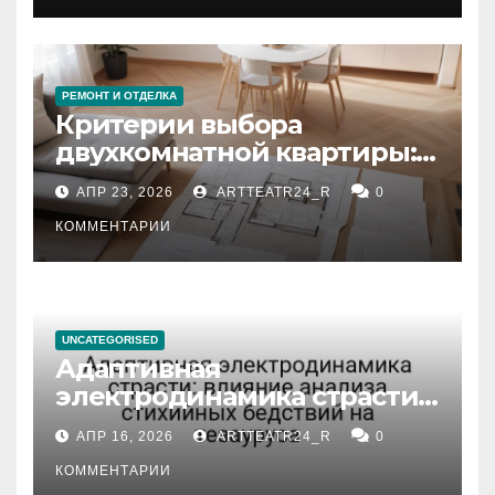
РЕМОНТ И ОТДЕЛКА
Критерии выбора
двухкомнатной квартиры:
планировка, площадь,
АПР 23, 2026
ARTTEATR24_R
0
состояние и документация
КОММЕНТАРИИ
UNCATEGORISED
Адаптивная
электродинамика страсти:
влияние анализа
АПР 16, 2026
ARTTEATR24_R
0
стихийных бедствий на
тезауруса
КОММЕНТАРИИ