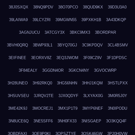
38J0SXQX
38NQ9PDV
38O70PCO
38QUD9KX
39D3U3A0
39LAIWA9
39LCYZRI
39MGWN55
39PXKH1B
3A43DKQP
3AGNJUCU
3ATCGY3X
3BKC9MX3
3BORDPAR
3BVH0QRQ
3BWP93L1
3BYQ70GJ
3C9KPDQV
3CL4BSMV
3EIFINEE
3EORXV8Z
3EQ3JWOM
3F09CZ9V
3F1DPDSC
3F84EALY
3GGDN4OR
3GKCN4NY
3GVOCWRP
3H28UNEO
3H92RKQ0
3HG56NHN
3HHJ1KQM
3HSTLPXX
3HSUVSEU
3JRQV2TE
3JX0QDYF
3LXYAX0G
3M0R5J0Y
3ME42K9J
3MOCREJ1
3MX1P1T9
3MYP6NEF
3N0IPODU
3N8UCE6Q
3NE5SFF6
3NH0FX33
3NISGAEP
3O3KQQ4F
3OBDFAXI
3OE9P0KI
3OPSZTYE
3OSK46GW
3P20H0VW