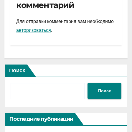
gr
s
а
комментарий
a
A
в
m
p
и
Для отправки комментария вам необходимо
p
ть
авторизоваться
.
Поиск
Поиск
Последние публикации