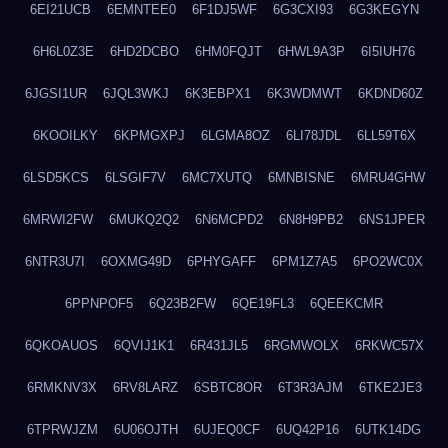
6EI21UCB
6EMNTEE0
6F1DJ5WF
6G3CXI93
6G3KEGYN
6H6L0Z3E
6HD2DCBO
6HM0FQJT
6HWL9A3P
6I5IUH76
6JGSI1UR
6JQL3WKJ
6K3EBPX1
6K3WDMWT
6KDND60Z
6KOOILKY
6KPMGXPJ
6LGMA8OZ
6LI78JDL
6LL59T6X
6LSD5KCS
6LSGIF7V
6MC7XUTQ
6MNBISNE
6MRU4GHW
6MRWI2FW
6MUKQ2Q2
6N6MCPD2
6N8H9PB2
6NS1JPER
6NTR3U7I
6OXMG49D
6PHYGAFF
6PM1Z7A5
6PO2WC0X
6PPNPOF5
6Q23B2FW
6QE19FL3
6QEEKCMR
6QKOAUOS
6QVIJ1K1
6R431JL5
6RGMWOLX
6RKWC57X
6RMKNV3X
6RV8LARZ
6SBTC8OR
6T3R3AJM
6TKE2JE3
6TPRWJZM
6U06OJTH
6UJEQ0CF
6UQ42P16
6UTK14DG