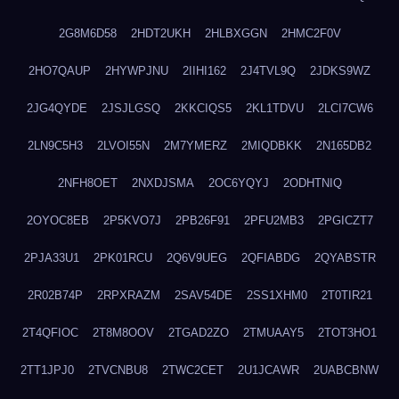
2G8M6D58
2HDT2UKH
2HLBXGGN
2HMC2F0V
2HO7QAUP
2HYWPJNU
2IIHI162
2J4TVL9Q
2JDKS9WZ
2JG4QYDE
2JSJLGSQ
2KKCIQS5
2KL1TDVU
2LCI7CW6
2LN9C5H3
2LVOI55N
2M7YMERZ
2MIQDBKK
2N165DB2
2NFH8OET
2NXDJSMA
2OC6YQYJ
2ODHTNIQ
2OYOC8EB
2P5KVO7J
2PB26F91
2PFU2MB3
2PGICZT7
2PJA33U1
2PK01RCU
2Q6V9UEG
2QFIABDG
2QYABSTR
2R02B74P
2RPXRAZM
2SAV54DE
2SS1XHM0
2T0TIR21
2T4QFIOC
2T8M8OOV
2TGAD2ZO
2TMUAAY5
2TOT3HO1
2TT1JPJ0
2TVCNBU8
2TWC2CET
2U1JCAWR
2UABCBNW