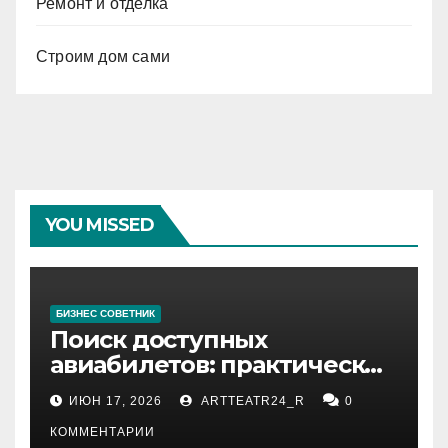
Ремонт и отделка
Строим дом сами
YOU MISSED
БИЗНЕС СОВЕТНИК
Поиск доступных
авиабилетов: практические
рекомендации
ИЮН 17, 2026
ARTTEATR24_R
0
КОММЕНТАРИИ