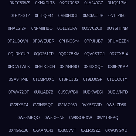
0KFC83WS
0KHXDLT8
0KO7R0BZ
0LA240G7
0LIQ91PM
0LPY3G1Z
0LTLQ0B4
0M40H0CT
0MCMJJJP
0N1LZI50
0NALSI2P
0NFM8HBQ
0O1D2CFA
0O3VCZC0
0OY5HHNM
0P2UDQV4
0P3WEUER
0PHNO5Y4
0PPJIUB7
0PUMEZB4
0QLRKCUP
0QO261FR
0QR27BKM
0QV0STGJ
0R7FXEI4
0RCWTWLK
0RH9C3CH
0S284R8O
0S4IXXQE
0S9E2KPP
0SA9HP4L
0T1MPQXC
0T8PUJB2
0T9LQ0SF
0TDEQ0TY
0TWV72OF
0U01AD7B
0U56W7B0
0UDKWD5I
0UELVNFD
0V2IXSF4
0V3N6SQF
0VJAC930
0VY5ZG3D
0W3LZD86
0W58MBQO
0W5D86N5
0W8SOPXW
0WY1BFPQ
0X4GG1J6
0XAANC43
0XI05VVT
0XLR0SZZ
0XW3VGXD