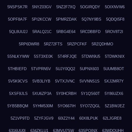
5NSPSK7R
5NYZ03GV
5NZ2F7XQ
5OGIRQDY
5OIXNVW6
5OPF8A7F
5PI2KCCW
5PMRZDAK
5Q7NY9BS
5QDQI5F8
5QL8UU2J
5RALQ21C
5RBG4E64
5RCDBBFD
5ROV8T2I
5RP6DWR8
5RZ72FTS
5RZPCFKF
5RZQDHMO
5SNLKYWW
5ST3XE0K
5T4RFJQE
5TDWI9U5
5TDWKNIX
5THBIEFD
5TVPRN5V
5UJY0QQ2
5UPNX603
5UUMB8OT
5V5K9CVS
5VB3LIYB
5VTXJVNC
5VVNNS1S
5XJ2MR7Y
5XSF9JLS
5XU6ZP3A
5Y0HCRBH
5Y1QS60T
5Y86UZX6
5YB5BBQM
5YHM530M
5YO667IH
5YO7ZQGL
5Z1BWJEZ
5Z1VP9TD
5ZYFJGV9
60IZ2Y44
60X8LPUK
62LJGRE8
6316UU0I
634ZKLU1
63MVU7SW
63SPQINX
63WDQUHH