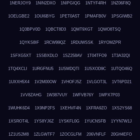
1NERJOY9
1NIN2DXO
1NIPGIQG
1NTYF4RH
1NZ06F8Q
1OELGBE2
1OUI6BYG
1PET0A5T
1PMAFB0V
1PSGIWB2
1Q3BPV0D
1QBCT8D3
1QMT9XGT
1QWO8TSQ
1QYKS8IF
1RCW99QZ
1RDUWSSK
1RYOMZPR
1SFXG5XT
1SSBXDLO
1SZ258AV
1T04TFO9
1T3A32QI
1TQ4XCLI
1URGFNU5
1USMDQTI
1USXOD9C
1UTQO46Q
1UXXH5X4
1V2M00OW
1VHOFJ5Z
1VLGOT3L
1VT6PD21
1VV8ZAHG
1W387VUY
1WFVB76Y
1WPX7P03
1WUHK6D4
1X9NP2FS
1XEHVF4N
1XFRA9ZO
1XS2YS68
1XSROT4L
1YS8YJ6Z
1YSKFL0G
1YUCNSFB
1YYN7W1J
1Z1US2M8
1ZLGWTF7
1ZOCGLFM
206VNFLF
20GH4EFO