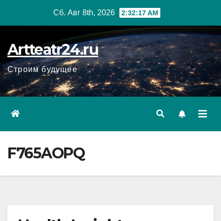
Перейти
Сб. Авг 8th, 2026
2:32:18 AM
к
содержанию
Artteatr24.ru
Строим будущее
F765AOPQ