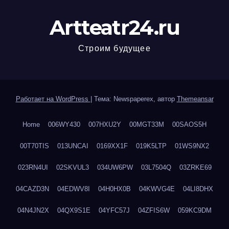
Artteatr24.ru
Строим будущее
Работает на WordPress
|
Тема: Newspaperex, автор
Themeansar
Home
006WY430
007HXU2Y
00MGT33M
00SAOS5H
00T70TIS
013UNCAI
0169XX1F
019K5LTP
01WS9NX2
023RN4UI
02SKVUL3
034UW6PW
03L7504Q
03ZRKE69
04CAZD3N
04EDWV8I
04H0HX0B
04KWVG4E
04LI8DHX
04N4JN2X
04QX9S1E
04YFC57J
04ZFIS6W
059KC9DM