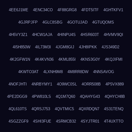
4EE6J1ME
4ENC34CO
4F88GRG8
4FDT5ITF
4GHTKFV1
4GJRPJFP
4GLC8SBG
4GOTUJAD
4GTUQOMS
4H5VY3Z1
4HCW1AJA
4HINPU4S
4HSR603T
4HVMV9QI
4I5H850W
4IL73M3I
4JGM8GIJ
4JH8IPKK
4JS349D2
4K2GFW1N
4K4KVN36
4KML855I
4KNS3G0Y
4KQJIFMI
4KWTO3AT
4LXNH9M8
4M8RR8DW
4NNSAVOG
4NOFJHTI
4NRBYMY1
4O9WC0SL
4ORR508B
4P5VX889
4PE2DGG9
4PW810LS
4Q1M7Q60
4QAHYG43
4QHYCH8B
4QL610TS
4QRSJ753
4QVTMIC5
4QXRDQN7
4S31TENQ
4SGZZGF9
4SHI3FUE
4SRMCB32
4SYJTR01
4T4UXTTO