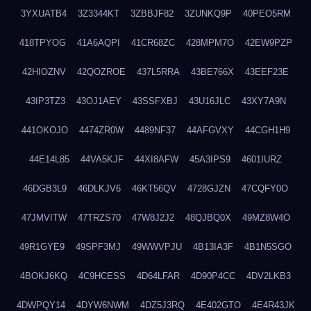
3YXUATB4
3Z3344KT
3ZBBJF82
3ZUNKQ9P
40PEO5RM
418TPYOG
41A6AQPI
41CR68ZC
428MPM7O
42EW9PZP
42HIOZNV
42QOZROE
437L5RRA
43BE766X
43EEF23E
43IP3TZ3
43OJ1AEY
43SSFXBJ
43U16JLC
43XY7A9N
441OKOJO
4474ZR0W
4489NF37
44AFGVXY
44CGH1H9
44E14L85
44VA5KJF
44XI8AFW
45A3IPS9
4601IURZ
46DGB3L9
46DLKJV6
46KT56QV
4728GJZN
47CQFY0O
47JMVITW
47TRZS70
47W8J2J2
48QJBQ0X
49MZ8W4O
49R1GYE9
49SPF3MJ
49WWVPJU
4B13IA3F
4B1N5SGO
4BOKJ6KQ
4C9HCESS
4D64LFAR
4D90P4CC
4DV2LKB3
4DWPQY14
4DYW6NWM
4DZ5J3RQ
4E402GTO
4E4R43JK