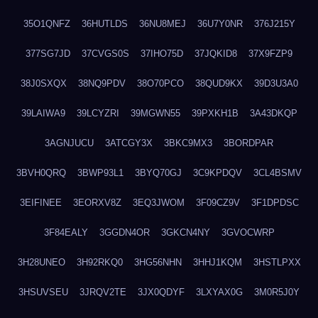
35O1QNFZ
36HUTLDS
36NU8MEJ
36U7Y0NR
376J215Y
377SG7JD
37CVGS0S
37IHO75D
37JQKID8
37X9FZP9
38J0SXQX
38NQ9PDV
38O70PCO
38QUD9KX
39D3U3A0
39LAIWA9
39LCYZRI
39MGWN55
39PXKH1B
3A43DKQP
3AGNJUCU
3ATCGY3X
3BKC9MX3
3BORDPAR
3BVH0QRQ
3BWP93L1
3BYQ70GJ
3C9KPDQV
3CL4BSMV
3EIFINEE
3EORXV8Z
3EQ3JWOM
3F09CZ9V
3F1DPDSC
3F84EALY
3GGDN4OR
3GKCN4NY
3GVOCWRP
3H28UNEO
3H92RKQ0
3HG56NHN
3HHJ1KQM
3HSTLPXX
3HSUVSEU
3JRQV2TE
3JX0QDYF
3LXYAX0G
3M0R5J0Y