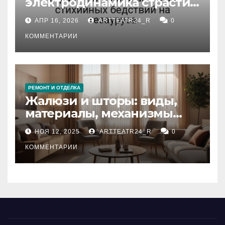
электродинамика страсти:
влияние анализа
АПР 16, 2026
ARTTEATR24_R
0
стихийных бедствий на
тезауруса
КОММЕНТАРИИ
РЕМОНТ И ОТДЕЛКА
Жалюзи и шторы: виды,
материалы, механизмы
управления и уход
НОЯ 12, 2025
ARTTEATR24_R
0
КОММЕНТАРИИ