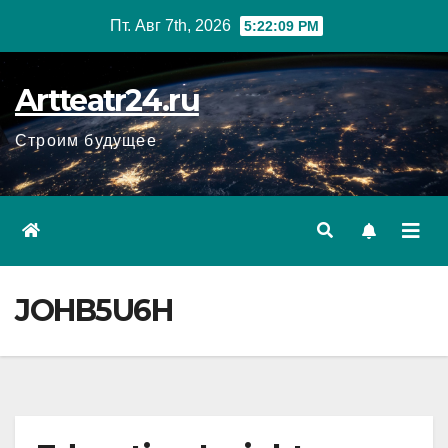
Перейти
Пт. Авг 7th, 2026
5:22:10 PM
к
содержанию
Artteatr24.ru
Строим будущее
JOHB5U6H