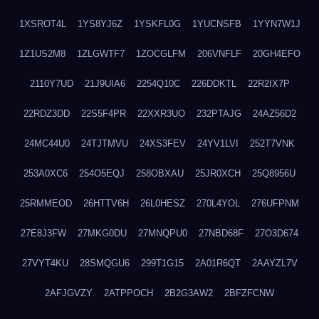
1XSROT4L
1YS8YJ6Z
1YSKFL0G
1YUCNSFB
1YYN7W1J
1Z1US2M8
1ZLGWTF7
1ZOCGLFM
206VNFLF
20GH4EFO
2110Y7UD
21J9UIA6
2254Q10C
226DDKTL
22R2IX7P
22RDZ3DD
22S5F4PR
22XXR3UO
232PTAJG
24AZ56D2
24MC44U0
24TJTMVU
24XS3FEV
24YV1LVI
252T7VNK
253A0XC6
254O5EQJ
258OBXAU
25JR0XCH
25Q8956U
25RMMEOD
26HTTV6H
26L0HESZ
270L4YOL
276UFPNM
27E8J3FW
27MKG0DU
27MNQPU0
27NBD68F
27O3D674
27VYT4KU
28SMQGU6
299T1G15
2A01R6QT
2AAYZL7V
2AFJGVZY
2ATPPOCH
2B2G3AW2
2BFZFCNW