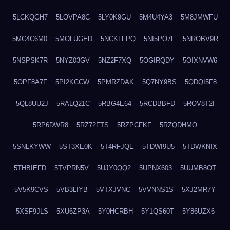
5LCKQGH7
5LOVPA8C
5LY0K9GU
5M4U4YA3
5M8JMWFU
5MC4C6M0
5MOLUGED
5NCKLFPQ
5NI5PO7L
5NROBV9R
5NSPSK7R
5NYZ03GV
5NZ2F7XQ
5OGIRQDY
5OIXNVW6
5OPF8A7F
5PI2KCCW
5PMRZDAK
5Q7NY9BS
5QDQI5F8
5QL8UU2J
5RALQ21C
5RBG4E64
5RCDBBFD
5ROV8T2I
5RP6DWR8
5RZ72FTS
5RZPCFKF
5RZQDHMO
5SNLKYWW
5ST3XE0K
5T4RFJQE
5TDWI9U5
5TDWKNIX
5THBIEFD
5TVPRN5V
5UJY0QQ2
5UPNX603
5UUMB8OT
5V5K9CVS
5VB3LIYB
5VTXJVNC
5VVNNS1S
5XJ2MR7Y
5XSF9JLS
5XU6ZP3A
5Y0HCRBH
5Y1QS60T
5Y86UZX6