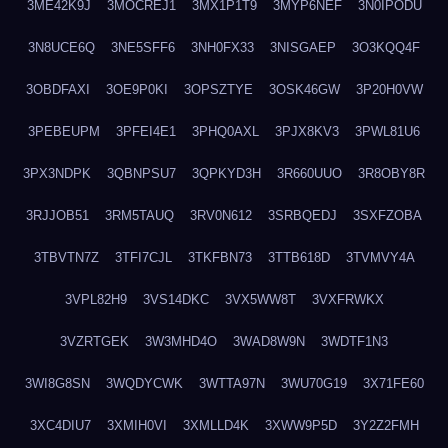
3ME42K9J
3MOCREJ1
3MX1P1T9
3MYP6NEF
3N0IPODU
3N8UCE6Q
3NE5SFF6
3NH0FX33
3NISGAEP
3O3KQQ4F
3OBDFAXI
3OE9P0KI
3OPSZTYE
3OSK46GW
3P20H0VW
3PEBEUPM
3PFEI4E1
3PHQ0AXL
3PJX8KV3
3PWL81U6
3PX3NDPK
3QBNPSU7
3QPKYD3H
3R660UUO
3R8OBY8R
3RJJOB51
3RM5TAUQ
3RV0N612
3SRBQEDJ
3SXFZOBA
3TBVTN7Z
3TFI7CJL
3TKFBN73
3TTB618D
3TVMVY4A
3VPL82H9
3VS14DKC
3VX5WW8T
3VXFRWKX
3VZRTGEK
3W3MHD4O
3WAD8W9N
3WDTF1N3
3WI8G8SN
3WQDYCWK
3WTTA97N
3WU70G19
3X71FE60
3XC4DIU7
3XMIH0VI
3XMLLD4K
3XWW9P5D
3Y2Z2FMH