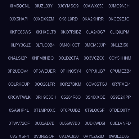
0IM5QCNL
0IUZL33Y
0J6YMSQ9
0JAWX05J
0JMG9NJH
0JX5HAPI
0JXDX9ZM
0K8I19RD
0KA2KHRR
0KCE9EJG
0KFC83WS
0KHXDLT8
0KO7R0BZ
0LA240G7
0LIQ91PM
0LPY3G1Z
0LTLQ0B4
0M40H0CT
0MCMJJJP
0N1LZI50
0NALSI2P
0NFM8HBQ
0O1D2CFA
0O3VCZC0
0OY5HHNM
0P2UDQV4
0P3WEUER
0PHNO5Y4
0PPJIUB7
0PUMEZB4
0QLRKCUP
0QO261FR
0QR27BKM
0QV0STGJ
0R7FXEI4
0RCWTWLK
0RH9C3CH
0S284R8O
0S4IXXQE
0S9E2KPP
0SA9HP4L
0T1MPQXC
0T8PUJB2
0T9LQ0SF
0TDEQ0TY
0TWV72OF
0U01AD7B
0U56W7B0
0UDKWD5I
0UELVNFD
0V2IXSF4
0V3N6SQF
0VJAC930
0VY5ZG3D
0W3LZD86