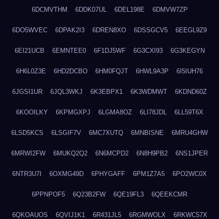
6DCMVTHM
6DDK07UL
6DEL198E
6DMVW7ZP
6DO5WVEC
6DPAK2I3
6DREN8XO
6DSSGCV5
6EEGL9Z9
6EI21UCB
6EMNTEE0
6F1DJ5WF
6G3CXI93
6G3KEGYN
6H6L0Z3E
6HD2DCBO
6HM0FQJT
6HWL9A3P
6I5IUH76
6JGSI1UR
6JQL3WKJ
6K3EBPX1
6K3WDMWT
6KDND60Z
6KOOILKY
6KPMGXPJ
6LGMA8OZ
6LI78JDL
6LL59T6X
6LSD5KCS
6LSGIF7V
6MC7XUTQ
6MNBISNE
6MRU4GHW
6MRWI2FW
6MUKQ2Q2
6N6MCPD2
6N8H9PB2
6NS1JPER
6NTR3U7I
6OXMG49D
6PHYGAFF
6PM1Z7A5
6PO2WC0X
6PPNPOF5
6Q23B2FW
6QE19FL3
6QEEKCMR
6QKOAUOS
6QVIJ1K1
6R431JL5
6RGMWOLX
6RKWC57X