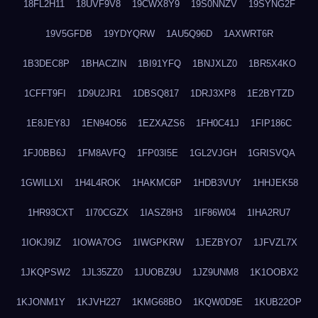
18FL2H11
18UVF9V8
19CWX8Y9
19S0NNZV
19SYNG2F
19V5GFDB
19YDYQRW
1AU5Q96D
1AXWRT6R
1B3DEC8P
1BHACZIN
1BI91YFQ
1BNJXLZ0
1BR5X4KO
1CFFT9FI
1D9U2JR1
1DBSQ817
1DRJ3XP8
1E2BYTZD
1E8JEY8J
1EN94O56
1EZXAZS6
1FH0C41J
1FIP186C
1FJ0BB6J
1FM8AVFQ
1FP03I5E
1GL2VJGH
1GRISVQA
1GWILLXI
1H4L4ROK
1HAKMC6P
1HDB3VUY
1HHJEK58
1HR93CXT
1I70CGZX
1IASZ8H3
1IF86W04
1IHA2RU7
1IOKJ9IZ
1IOWA7OG
1IWGPKRW
1JEZBYO7
1JFVZL7X
1JKQPSW2
1JL35ZZ0
1JUOBZ9U
1JZ9UNM8
1K1OOBX2
1KJONM1Y
1KJVH227
1KMG68BO
1KQW0D9E
1KUB22OP