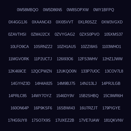
0W58MBQO
0W5D86N5
0W8SOPXW
0WY1BFPQ
0X4GG1J6
0XAANC43
0XI05VVT
0XLR0SZZ
0XW3VGXD
0ZAVTHSI
0ZM4J2CX
0ZVYGAG2
0ZXS0PVO
105XMS37
10LFO9CA
10SRNZZ2
10ZH1AUS
10ZZI8A5
1103WHO1
11MGVORK
11P2UCTJ
126I93O6
12FS3WHV
12HZ1JWW
12K469CE
12QCPWZN
12UKQO0N
133P7UOC
13COV7L8
14GYHZ3D
14H4A825
14M9BJ75
14NJ13LJ
14PRJLGB
14PRLC85
14WY7OYZ
1546DY9V
15B2SHBQ
15C9WR6H
160ON64P
16P9KSF6
16SBWI43
16U7RZJT
179PIGYE
17HG5UY8
17SO7X9S
17UXEZ2B
17VE7UAW
181QKVNV