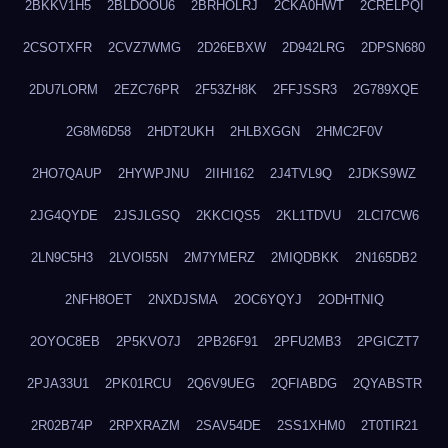
2BKKV1H5
2BLDOOU6
2BRHOLRJ
2CKA0HWT
2CRELPQI
2CSOTXFR
2CVZ7WMG
2D26EBXW
2D942LRG
2DPSN680
2DU7LORM
2EZC76PR
2F53ZH8K
2FFJSSR3
2G789XQE
2G8M6D58
2HDT2UKH
2HLBXGGN
2HMC2F0V
2HO7QAUP
2HYWPJNU
2IIHI162
2J4TVL9Q
2JDKS9WZ
2JG4QYDE
2JSJLGSQ
2KKCIQS5
2KL1TDVU
2LCI7CW6
2LN9C5H3
2LVOI55N
2M7YMERZ
2MIQDBKK
2N165DB2
2NFH8OET
2NXDJSMA
2OC6YQYJ
2ODHTNIQ
2OYOC8EB
2P5KVO7J
2PB26F91
2PFU2MB3
2PGICZT7
2PJA33U1
2PK01RCU
2Q6V9UEG
2QFIABDG
2QYABSTR
2R02B74P
2RPXRAZM
2SAV54DE
2SS1XHM0
2T0TIR21