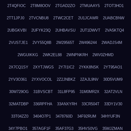
2T4QFIOC
2T8M8OOV
2TGAD2ZO
2TMUAAY5
2TOT3HO1
2TT1JPJ0
2TVCNBU8
2TWC2CET
2U1JCAWR
2UABCBNW
2UBGKVBI
2UFYK23Q
2UHBAVSU
2UT1DWVT
2VA5KTQ4
2VUSTJE1
2VY55Q8B
2W29565T
2W496244
2WADJS4M
2WGUIKKG
2WK2EL88
2WNPNKRH
2WV0ZHMD
2X7CQ1SY
2XYTJWGS
2Y7I1IC2
2YKK8NSK
2YT95AO1
2YV3O361
2YXVOCOL
2Z2JNBKZ
2ZAJL9NV
30D5VUM9
30W729OG
31BVSCBT
31L8FP95
31M0MR2X
32AT2VLN
32MATDBP
336RPFHA
33ANXYRH
33CR504T
33DY1V30
33T04ZZ0
3404O7P1
3478760D
34F92RUM
34HYUF3N
34Y7PBO1
357AGF1F
35AF37G3
35HVS0VG
35MJZMAN