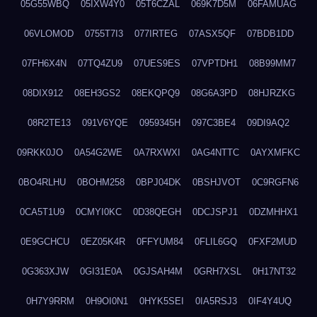
05G55WBQ
05IXW4Y0
05T6CZAL
069K7D5M
06FAMUAG
06VLOMOD
0755T7I3
077IRTEG
07ASX5QF
07BDB1DD
07FH6X4N
07TQ4ZU9
07UES9ES
07VPTDH1
08B99MM7
08DIX912
08EH3GS2
08EKQPQ9
08G6A3PD
08HJRZKG
08R2TE13
091V6YQE
0959345H
097C3BE4
09DI9AQ2
09RKK0JO
0A54G2WE
0A7RXWXI
0AG4NTTC
0AYXMFKC
0BO4RLHU
0BOHM258
0BPJ04DK
0BSHJVOT
0C9RGFN6
0CA5T1U9
0CMYI0KC
0D38QEGH
0DCJSPJ1
0DZMHHX1
0E9GCHCU
0EZ05K4R
0FFYUM84
0FLIL6GQ
0FXF2MUD
0G363XJW
0GI31E0A
0GJSAH4M
0GRH7XSL
0H17NT32
0H7Y9RRM
0H9OI0N1
0HYK5SEI
0IA5RSJ3
0IF4Y4UQ