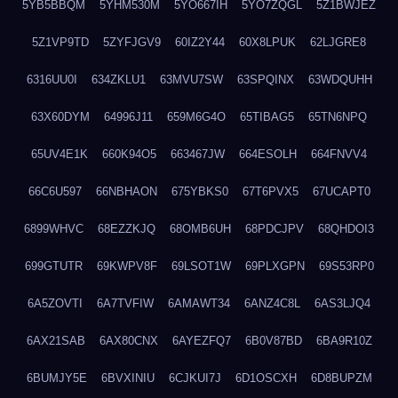
5YB5BBQM
5YHM530M
5YO667IH
5YO7ZQGL
5Z1BWJEZ
5Z1VP9TD
5ZYFJGV9
60IZ2Y44
60X8LPUK
62LJGRE8
6316UU0I
634ZKLU1
63MVU7SW
63SPQINX
63WDQUHH
63X60DYM
64996J11
659M6G4O
65TIBAG5
65TN6NPQ
65UV4E1K
660K94O5
663467JW
664ESOLH
664FNVV4
66C6U597
66NBHAON
675YBKS0
67T6PVX5
67UCAPT0
6899WHVC
68EZZKJQ
68OMB6UH
68PDCJPV
68QHDOI3
699GTUTR
69KWPV8F
69LSOT1W
69PLXGPN
69S53RP0
6A5ZOVTI
6A7TVFIW
6AMAWT34
6ANZ4C8L
6AS3LJQ4
6AX21SAB
6AX80CNX
6AYEZFQ7
6B0V87BD
6BA9R10Z
6BUMJY5E
6BVXINIU
6CJKUI7J
6D1OSCXH
6D8BUPZM