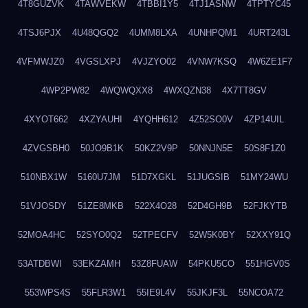
4T8GUZVK
4TAWVEKW
4TBBI1Y5
4TJ1ASNW
4TPTYC45
4TSJ6PJX
4U48QGQ2
4UMM8LXA
4UNHPQM1
4URT243L
4VFMWJZ0
4VGSLXPJ
4VJZYO02
4VNW7KSQ
4W6ZE1F7
4WP2PW82
4WQWQXX8
4WXQZN38
4X7TT8GV
4XYOT662
4XZYAUHI
4YQHH612
4Z52SO0V
4ZP14UIL
4ZVGSBH0
50JO9B1K
50KZ2V9P
50NNJN5E
50S8F1Z0
510NBX1W
5160U7JM
51D7XGKL
51JUGSIB
51MY24WU
51VJOSDY
51ZE8MKB
522X4O28
52D4GH9B
52FJKYTB
52MOA4HC
52SYO0Q2
52TPECFV
52W5K0BY
52XXY91Q
53ATDBWI
53EKZAMH
53Z8FUAW
54PKU5CO
551HGV0S
553WPS4S
55FLR3W1
55IE9L4V
55JKJF3L
55NCOA72