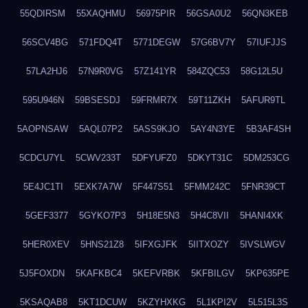
55QDIRSM
55XAQHMU
56975PIR
56GSA0U2
56QN3KEB
56SCV4BG
571FDQ4T
5771DEGW
57G6BV7Y
57IUFJJS
57LA2HJ6
57N9R0VG
57Z141YR
584ZQC53
58G12L5U
595U946N
59BSESDJ
59FRMR7X
59T11ZKH
5AFUR9TL
5AOPNSAW
5AQL07P2
5ASS9KJO
5AY4N3YE
5B3AF4SH
5CDCU7YL
5CWV233T
5DFYUFZ0
5DKYT31C
5DM253CG
5E4JC1TI
5EXK7A7W
5F447S51
5FMM242C
5FNR39CT
5GEF3377
5GYKO7P3
5H18E5N3
5H4C8VII
5HANI4XK
5HER0XEV
5HNS21Z8
5IFXGJFK
5IITXOZY
5IVSLWGV
5J5FOXDN
5KAFKBC4
5KEFVRBK
5KFBILGV
5KP635PE
5KSAQAB8
5KT1DCUW
5KZYHXKG
5L1KPI2V
5L515L3S