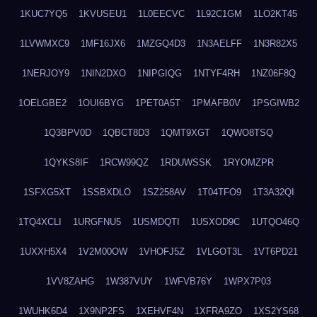
1KUC7YQ5
1KVUSEU1
1L0EECVC
1L92C1GM
1LO2KT45
1LVWMXC9
1MF16JX6
1MZGQ4D3
1N3AELFF
1N3R82X5
1NERJOY9
1NIN2DXO
1NIPGIQG
1NTYF4RH
1NZ06F8Q
1OELGBE2
1OUI6BYG
1PET0A5T
1PMAFB0V
1PSGIWB2
1Q3BPV0D
1QBCT8D3
1QMT9XGT
1QWO8TSQ
1QYKS8IF
1RCW99QZ
1RDUWSSK
1RYOMZPR
1SFXG5XT
1SSBXDLO
1SZ258AV
1T04TFO9
1T3A32QI
1TQ4XCLI
1URGFNU5
1USMDQTI
1USXOD9C
1UTQO46Q
1UXXH5X4
1V2M00OW
1VHOFJ5Z
1VLGOT3L
1VT6PD21
1VV8ZAHG
1W387VUY
1WFVB76Y
1WPX7P03
1WUHK6D4
1X9NP2FS
1XEHVF4N
1XFRA9ZO
1XS2YS68