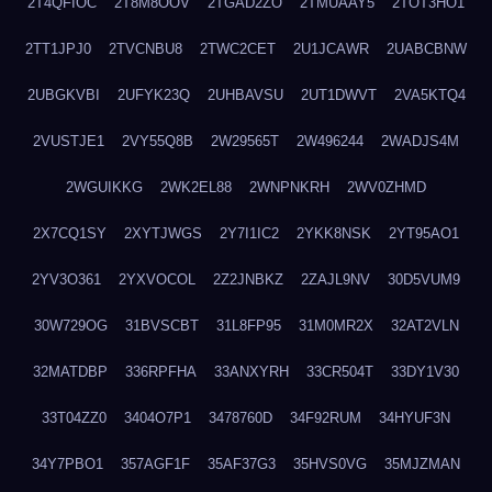
2T4QFIOC
2T8M8OOV
2TGAD2ZO
2TMUAAY5
2TOT3HO1
2TT1JPJ0
2TVCNBU8
2TWC2CET
2U1JCAWR
2UABCBNW
2UBGKVBI
2UFYK23Q
2UHBAVSU
2UT1DWVT
2VA5KTQ4
2VUSTJE1
2VY55Q8B
2W29565T
2W496244
2WADJS4M
2WGUIKKG
2WK2EL88
2WNPNKRH
2WV0ZHMD
2X7CQ1SY
2XYTJWGS
2Y7I1IC2
2YKK8NSK
2YT95AO1
2YV3O361
2YXVOCOL
2Z2JNBKZ
2ZAJL9NV
30D5VUM9
30W729OG
31BVSCBT
31L8FP95
31M0MR2X
32AT2VLN
32MATDBP
336RPFHA
33ANXYRH
33CR504T
33DY1V30
33T04ZZ0
3404O7P1
3478760D
34F92RUM
34HYUF3N
34Y7PBO1
357AGF1F
35AF37G3
35HVS0VG
35MJZMAN