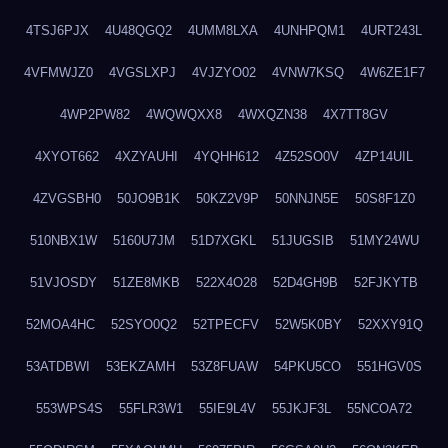
4TSJ6PJX
4U48QGQ2
4UMM8LXA
4UNHPQM1
4URT243L
4VFMWJZ0
4VGSLXPJ
4VJZYO02
4VNW7KSQ
4W6ZE1F7
4WP2PW82
4WQWQXX8
4WXQZN38
4X7TT8GV
4XYOT662
4XZYAUHI
4YQHH612
4Z52SO0V
4ZP14UIL
4ZVGSBH0
50JO9B1K
50KZ2V9P
50NNJN5E
50S8F1Z0
510NBX1W
5160U7JM
51D7XGKL
51JUGSIB
51MY24WU
51VJOSDY
51ZE8MKB
522X4O28
52D4GH9B
52FJKYTB
52MOA4HC
52SYO0Q2
52TPECFV
52W5K0BY
52XXY91Q
53ATDBWI
53EKZAMH
53Z8FUAW
54PKU5CO
551HGV0S
553WPS4S
55FLR3W1
55IE9L4V
55JKJF3L
55NCOA72