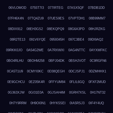
06VLOMOD
0755T7I3
077IRTEG
07ASX5QF
07BDB1DD
07FH6X4N
07TQ4ZU9
07UES9ES
07VPTDH1
08B99MM7
08DIX912
08EH3GS2
08EKQPQ9
08G6A3PD
08HJRZKG
08R2TE13
091V6YQE
0959345H
097C3BE4
09DI9AQ2
09RKK0JO
0A54G2WE
0A7RXWXI
0AG4NTTC
0AYXMFKC
0BO4RLHU
0BOHM258
0BPJ04DK
0BSHJVOT
0C9RGFN6
0CA5T1U9
0CMYI0KC
0D38QEGH
0DCJSPJ1
0DZMHHX1
0E9GCHCU
0EZ05K4R
0FFYUM84
0FLIL6GQ
0FXF2MUD
0G363XJW
0GI31E0A
0GJSAH4M
0GRH7XSL
0H17NT32
0H7Y9RRM
0H9OI0N1
0HYK5SEI
0IA5RSJ3
0IF4Y4UQ