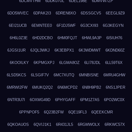
6DCMVTHM
6DDK07UL
6DEL198E
6DMVW7ZP
6DO5WVEC
6DPAK2I3
6DREN8XO
6DSSGCV5
6EEGL9Z9
6EI21UCB
6EMNTEE0
6F1DJ5WF
6G3CXI93
6G3KEGYN
6H6L0Z3E
6HD2DCBO
6HM0FQJT
6HWL9A3P
6I5IUH76
6JGSI1UR
6JQL3WKJ
6K3EBPX1
6K3WDMWT
6KDND60Z
6KOOILKY
6KPMGXPJ
6LGMA8OZ
6LI78JDL
6LL59T6X
6LSD5KCS
6LSGIF7V
6MC7XUTQ
6MNBISNE
6MRU4GHW
6MRWI2FW
6MUKQ2Q2
6N6MCPD2
6N8H9PB2
6NS1JPER
6NTR3U7I
6OXMG49D
6PHYGAFF
6PM1Z7A5
6PO2WC0X
6PPNPOF5
6Q23B2FW
6QE19FL3
6QEEKCMR
6QKOAUOS
6QVIJ1K1
6R431JL5
6RGMWOLX
6RKWC57X