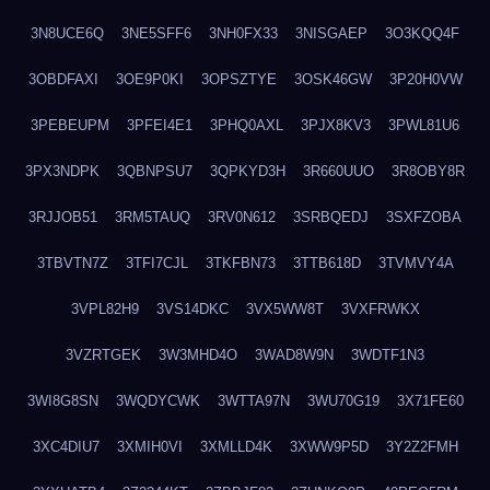
3N8UCE6Q
3NE5SFF6
3NH0FX33
3NISGAEP
3O3KQQ4F
3OBDFAXI
3OE9P0KI
3OPSZTYE
3OSK46GW
3P20H0VW
3PEBEUPM
3PFEI4E1
3PHQ0AXL
3PJX8KV3
3PWL81U6
3PX3NDPK
3QBNPSU7
3QPKYD3H
3R660UUO
3R8OBY8R
3RJJOB51
3RM5TAUQ
3RV0N612
3SRBQEDJ
3SXFZOBA
3TBVTN7Z
3TFI7CJL
3TKFBN73
3TTB618D
3TVMVY4A
3VPL82H9
3VS14DKC
3VX5WW8T
3VXFRWKX
3VZRTGEK
3W3MHD4O
3WAD8W9N
3WDTF1N3
3WI8G8SN
3WQDYCWK
3WTTA97N
3WU70G19
3X71FE60
3XC4DIU7
3XMIH0VI
3XMLLD4K
3XWW9P5D
3Y2Z2FMH