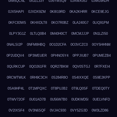
0IM5QCNL
0IUZL33Y
0J6YMSQ9
0JAWX05J
0JMG9NJH
0JX5HAPI
0JXDX9ZM
0K8I19RD
0KA2KHRR
0KCE9EJG
0KFC83WS
0KHXDLT8
0KO7R0BZ
0LA240G7
0LIQ91PM
0LPY3G1Z
0LTLQ0B4
0M40H0CT
0MCMJJJP
0N1LZI50
0NALSI2P
0NFM8HBQ
0O1D2CFA
0O3VCZC0
0OY5HHNM
0P2UDQV4
0P3WEUER
0PHNO5Y4
0PPJIUB7
0PUMEZB4
0QLRKCUP
0QO261FR
0QR27BKM
0QV0STGJ
0R7FXEI4
0RCWTWLK
0RH9C3CH
0S284R8O
0S4IXXQE
0S9E2KPP
0SA9HP4L
0T1MPQXC
0T8PUJB2
0T9LQ0SF
0TDEQ0TY
0TWV72OF
0U01AD7B
0U56W7B0
0UDKWD5I
0UELVNFD
0V2IXSF4
0V3N6SQF
0VJAC930
0VY5ZG3D
0W3LZD86