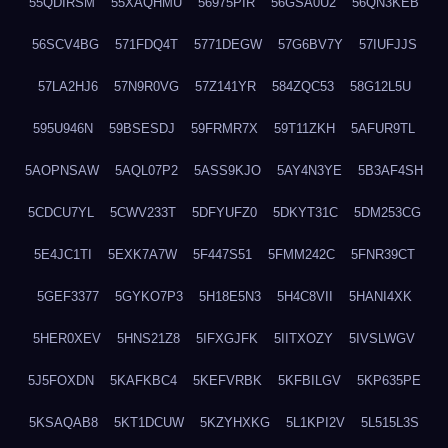
55QDIRSM
55XAQHMU
56975PIR
56GSA0U2
56QN3KEB
56SCV4BG
571FDQ4T
5771DEGW
57G6BV7Y
57IUFJJS
57LA2HJ6
57N9R0VG
57Z141YR
584ZQC53
58G12L5U
595U946N
59BSESDJ
59FRMR7X
59T11ZKH
5AFUR9TL
5AOPNSAW
5AQL07P2
5ASS9KJO
5AY4N3YE
5B3AF4SH
5CDCU7YL
5CWV233T
5DFYUFZ0
5DKYT31C
5DM253CG
5E4JC1TI
5EXK7A7W
5F447S51
5FMM242C
5FNR39CT
5GEF3377
5GYKO7P3
5H18E5N3
5H4C8VII
5HANI4XK
5HER0XEV
5HNS21Z8
5IFXGJFK
5IITXOZY
5IVSLWGV
5J5FOXDN
5KAFKBC4
5KEFVRBK
5KFBILGV
5KP635PE
5KSAQAB8
5KT1DCUW
5KZYHXKG
5L1KPI2V
5L515L3S