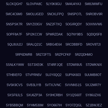
5LCKQGH7
5LOVPA8C
5LY0K9GU
5M4U4YA3
5M8JMWFU
5MC4C6M0
5MOLUGED
5NCKLFPQ
5NI5PO7L
5NROBV9R
5NSPSK7R
5NYZ03GV
5NZ2F7XQ
5OGIRQDY
5OIXNVW6
5OPF8A7F
5PI2KCCW
5PMRZDAK
5Q7NY9BS
5QDQI5F8
5QL8UU2J
5RALQ21C
5RBG4E64
5RCDBBFD
5ROV8T2I
5RP6DWR8
5RZ72FTS
5RZPCFKF
5RZQDHMO
5SNLKYWW
5ST3XE0K
5T4RFJQE
5TDWI9U5
5TDWKNIX
5THBIEFD
5TVPRN5V
5UJY0QQ2
5UPNX603
5UUMB8OT
5V5K9CVS
5VB3LIYB
5VTXJVNC
5VVNNS1S
5XJ2MR7Y
5XSF9JLS
5XU6ZP3A
5Y0HCRBH
5Y1QS60T
5Y86UZX6
5YB5BBQM
5YHM530M
5YO667IH
5YO7ZQGL
5Z1BWJEZ