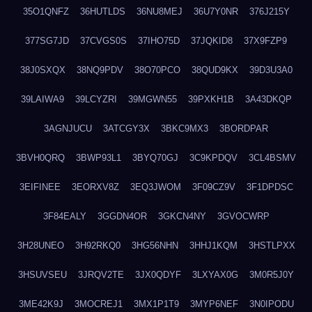
35O1QNFZ
36HUTLDS
36NU8MEJ
36U7Y0NR
376J215Y
377SG7JD
37CVGS0S
37IHO75D
37JQKID8
37X9FZP9
38J0SXQX
38NQ9PDV
38O70PCO
38QUD9KX
39D3U3A0
39LAIWA9
39LCYZRI
39MGWN55
39PXKH1B
3A43DKQP
3AGNJUCU
3ATCGY3X
3BKC9MX3
3BORDPAR
3BVH0QRQ
3BWP93L1
3BYQ70GJ
3C9KPDQV
3CL4BSMV
3EIFINEE
3EORXV8Z
3EQ3JWOM
3F09CZ9V
3F1DPDSC
3F84EALY
3GGDN4OR
3GKCN4NY
3GVOCWRP
3H28UNEO
3H92RKQ0
3HG56NHN
3HHJ1KQM
3HSTLPXX
3HSUVSEU
3JRQV2TE
3JX0QDYF
3LXYAX0G
3M0R5J0Y
3ME42K9J
3MOCREJ1
3MX1P1T9
3MYP6NEF
3N0IPODU