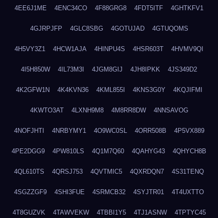
4EE6J1ME
4ENC34CO
4F88GRG8
4FDT5ITF
4GHTKFV1
4GJRPJFP
4GLC8SBG
4GOTUJAD
4GTUQOMS
4H5VY3Z1
4HCW1AJA
4HINPU4S
4HSR603T
4HVMV9QI
4I5H850W
4IL73M3I
4JGM8GIJ
4JH8IPKK
4JS349D2
4K2GFW1N
4K4KVN36
4KML855I
4KNS3G0Y
4KQJIFMI
4KWTO3AT
4LXNH9M8
4M8RR8DW
4NNSAVOG
4NOFJHTI
4NRBYMY1
4O9WC0SL
4ORR508B
4P5VX889
4PE2DGG9
4PW810LS
4Q1M7Q60
4QAHYG43
4QHYCH8B
4QL610TS
4QRSJ753
4QVTMIC5
4QXRDQN7
4S31TENQ
4SGZZGF9
4SHI3FUE
4SRMCB32
4SYJTR01
4T4UXTTO
4T8GUZVK
4TAWVEKW
4TBBI1Y5
4TJ1ASNW
4TPTYC45