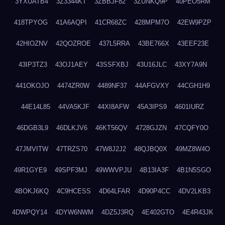
3YXUATB4
3Z3344KT
3ZBBJF82
3ZUNKQ9P
40PEO5RM
418TPYOG
41A6AQPI
41CR68ZC
428MPM7O
42EW9PZP
42HIOZNV
42QOZROE
437L5RRA
43BE766X
43EEF23E
43IP3TZ3
43OJ1AEY
43SSFXBJ
43U16JLC
43XY7A9N
441OKOJO
4474ZR0W
4489NF37
44AFGVXY
44CGH1H9
44E14L85
44VA5KJF
44XI8AFW
45A3IPS9
4601IURZ
46DGB3L9
46DLKJV6
46KT56QV
4728GJZN
47CQFY0O
47JMVITW
47TRZS70
47W8J2J2
48QJBQ0X
49MZ8W4O
49R1GYE9
49SPF3MJ
49WWVPJU
4B13IA3F
4B1N5SGO
4BOKJ6KQ
4C9HCESS
4D64LFAR
4D90P4CC
4DV2LKB3
4DWPQY14
4DYW6NWM
4DZ5J3RQ
4E402GTO
4E4R43JK