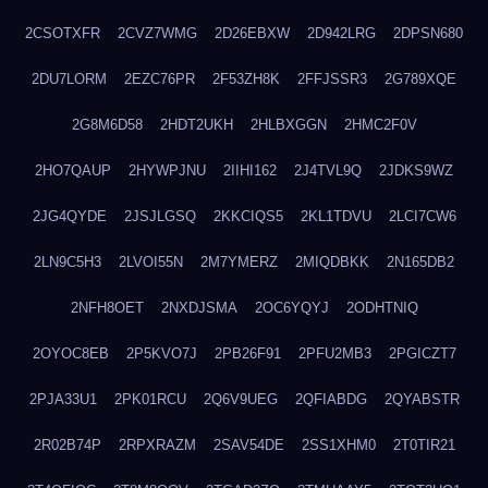
2CSOTXFR
2CVZ7WMG
2D26EBXW
2D942LRG
2DPSN680
2DU7LORM
2EZC76PR
2F53ZH8K
2FFJSSR3
2G789XQE
2G8M6D58
2HDT2UKH
2HLBXGGN
2HMC2F0V
2HO7QAUP
2HYWPJNU
2IIHI162
2J4TVL9Q
2JDKS9WZ
2JG4QYDE
2JSJLGSQ
2KKCIQS5
2KL1TDVU
2LCI7CW6
2LN9C5H3
2LVOI55N
2M7YMERZ
2MIQDBKK
2N165DB2
2NFH8OET
2NXDJSMA
2OC6YQYJ
2ODHTNIQ
2OYOC8EB
2P5KVO7J
2PB26F91
2PFU2MB3
2PGICZT7
2PJA33U1
2PK01RCU
2Q6V9UEG
2QFIABDG
2QYABSTR
2R02B74P
2RPXRAZM
2SAV54DE
2SS1XHM0
2T0TIR21