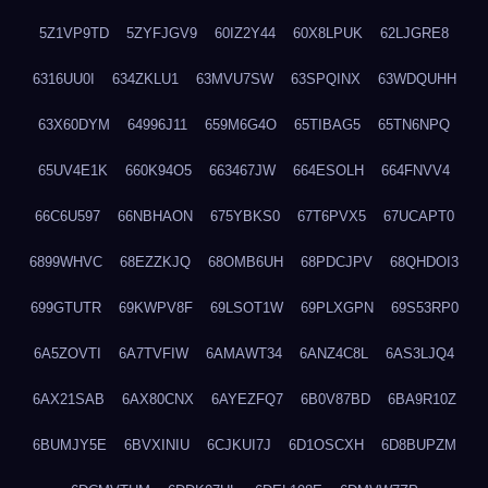
5Z1VP9TD
5ZYFJGV9
60IZ2Y44
60X8LPUK
62LJGRE8
6316UU0I
634ZKLU1
63MVU7SW
63SPQINX
63WDQUHH
63X60DYM
64996J11
659M6G4O
65TIBAG5
65TN6NPQ
65UV4E1K
660K94O5
663467JW
664ESOLH
664FNVV4
66C6U597
66NBHAON
675YBKS0
67T6PVX5
67UCAPT0
6899WHVC
68EZZKJQ
68OMB6UH
68PDCJPV
68QHDOI3
699GTUTR
69KWPV8F
69LSOT1W
69PLXGPN
69S53RP0
6A5ZOVTI
6A7TVFIW
6AMAWT34
6ANZ4C8L
6AS3LJQ4
6AX21SAB
6AX80CNX
6AYEZFQ7
6B0V87BD
6BA9R10Z
6BUMJY5E
6BVXINIU
6CJKUI7J
6D1OSCXH
6D8BUPZM