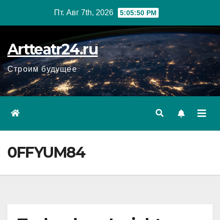
Перейти
Пт. Авг 7th, 2026
5:05:51 PM
к
содержанию
Artteatr24.ru
Строим будущее
0FFYUM84