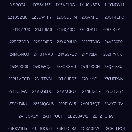
1XSROT4L
1YS8YJ6Z
1YSKFL0G
1YUCNSFB
1YYN7W1J
1Z1US2M8
1ZLGWTF7
1ZOCGLFM
206VNFLF
20GH4EFO
2110Y7UD
21J9UIA6
2254Q10C
226DDKTL
22R2IX7P
22RDZ3DD
22S5F4PR
22XXR3UO
232PTAJG
24AZ56D2
24MC44U0
24TJTMVU
24XS3FEV
24YV1LVI
252T7VNK
253A0XC6
254O5EQJ
258OBXAU
25JR0XCH
25Q8956U
25RMMEOD
26HTTV6H
26L0HESZ
270L4YOL
276UFPNM
27E8J3FW
27MKG0DU
27MNQPU0
27NBD68F
27O3D674
27VYT4KU
28SMQGU6
299T1G15
2A01R6QT
2AAYZL7V
2AFJGVZY
2ATPPOCH
2B2G3AW2
2BFZFCNW
2BKKV1H5
2BLDOOU6
2BRHOLRJ
2CKA0HWT
2CRELPQI