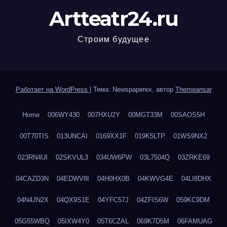
Artteatr24.ru
Строим будущее
Работает на WordPress
|
Тема: Newspaperex, автор
Themeansar
Home
006WY430
007HXU2Y
00MGT33M
00SAOS5H
00T70TIS
013UNCAI
0169XX1F
019K5LTP
01WS9NX2
023RN4UI
02SKVUL3
034UW6PW
03L7504Q
03ZRKE69
04CAZD3N
04EDWV8I
04H0HX0B
04KWVG4E
04LI8DHX
04N4JN2X
04QX9S1E
04YFC57J
04ZFIS6W
059KC9DM
05G55WBQ
05IXW4Y0
05T6CZAL
069K7D5M
06FAMUAG