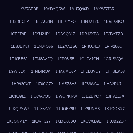
19V5GFDB
19YDYQRW
1AU5Q96D
1AXWRT6R
1B3DEC8P
1BHACZIN
1BI91YFQ
1BNJXLZ0
1BR5X4KO
1CFFT9FI
1D9U2JR1
1DBSQ817
1DRJ3XP8
1E2BYTZD
1E8JEY8J
1EN94O56
1EZXAZS6
1FH0C41J
1FIP186C
1FJ0BB6J
1FM8AVFQ
1FP03I5E
1GL2VJGH
1GRISVQA
1GWILLXI
1H4L4ROK
1HAKMC6P
1HDB3VUY
1HHJEK58
1HR93CXT
1I70CGZX
1IASZ8H3
1IF86W04
1IHA2RU7
1IOKJ9IZ
1IOWA7OG
1IWGPKRW
1JEZBYO7
1JFVZL7X
1JKQPSW2
1JL35ZZ0
1JUOBZ9U
1JZ9UNM8
1K1OOBX2
1KJONM1Y
1KJVH227
1KMG68BO
1KQW0D9E
1KUB22OP