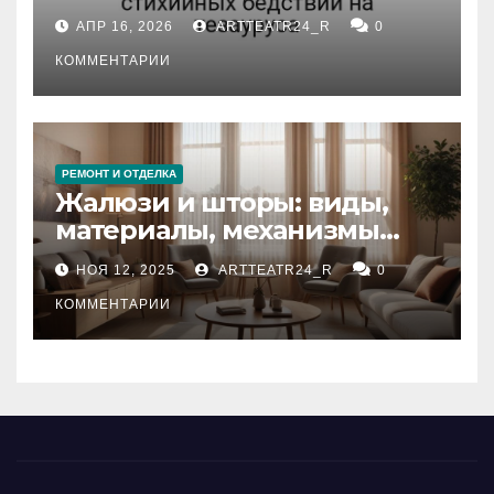
влияние анализа
АПР 16, 2026
ARTTEATR24_R
0
стихийных бедствий на
тезауруса
КОММЕНТАРИИ
РЕМОНТ И ОТДЕЛКА
Жалюзи и шторы: виды,
материалы, механизмы
управления и уход
НОЯ 12, 2025
ARTTEATR24_R
0
КОММЕНТАРИИ