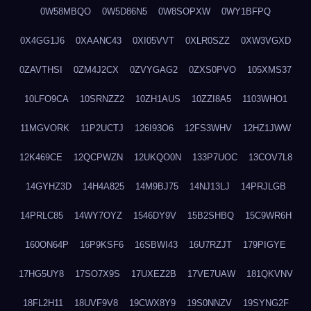
0W58MBQO
0W5D86N5
0W8SOPXW
0WY1BFPQ
0X4GG1J6
0XAANC43
0XI05VVT
0XLR0SZZ
0XW3VGXD
0ZAVTHSI
0ZM4J2CX
0ZVYGAG2
0ZXS0PVO
105XMS37
10LFO9CA
10SRNZZ2
10ZH1AUS
10ZZI8A5
1103WHO1
11MGVORK
11P2UCTJ
126I93O6
12FS3WHV
12HZ1JWW
12K469CE
12QCPWZN
12UKQO0N
133P7UOC
13COV7L8
14GYHZ3D
14H4A825
14M9BJ75
14NJ13LJ
14PRJLGB
14PRLC85
14WY7OYZ
1546DY9V
15B2SHBQ
15C9WR6H
160ON64P
16P9KSF6
16SBWI43
16U7RZJT
179PIGYE
17HG5UY8
17SO7X9S
17UXEZ2B
17VE7UAW
181QKVNV
18FL2H11
18UVF9V8
19CWX8Y9
19S0NNZV
19SYNG2F