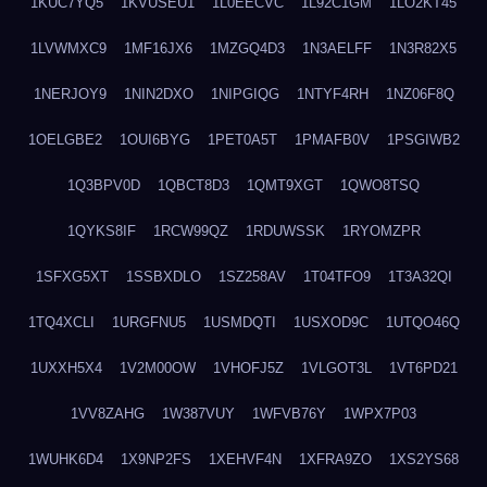
1KUC7YQ5
1KVUSEU1
1L0EECVC
1L92C1GM
1LO2KT45
1LVWMXC9
1MF16JX6
1MZGQ4D3
1N3AELFF
1N3R82X5
1NERJOY9
1NIN2DXO
1NIPGIQG
1NTYF4RH
1NZ06F8Q
1OELGBE2
1OUI6BYG
1PET0A5T
1PMAFB0V
1PSGIWB2
1Q3BPV0D
1QBCT8D3
1QMT9XGT
1QWO8TSQ
1QYKS8IF
1RCW99QZ
1RDUWSSK
1RYOMZPR
1SFXG5XT
1SSBXDLO
1SZ258AV
1T04TFO9
1T3A32QI
1TQ4XCLI
1URGFNU5
1USMDQTI
1USXOD9C
1UTQO46Q
1UXXH5X4
1V2M00OW
1VHOFJ5Z
1VLGOT3L
1VT6PD21
1VV8ZAHG
1W387VUY
1WFVB76Y
1WPX7P03
1WUHK6D4
1X9NP2FS
1XEHVF4N
1XFRA9ZO
1XS2YS68