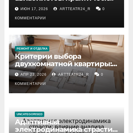
рекомендации
ИЮН 17, 2026
ARTTEATR24_R
0
КОММЕНТАРИИ
РЕМОНТ И ОТДЕЛКА
Критерии выбора
двухкомнатной квартиры:
планировка, площадь,
АПР 23, 2026
ARTTEATR24_R
0
состояние и документация
КОММЕНТАРИИ
UNCATEGORISED
Адаптивная
электродинамика страсти: