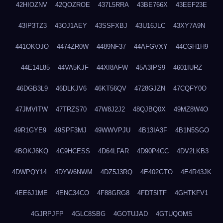
42HIOZNV
42QOZROE
437L5RRA
43BE766X
43EEF23E
43IP3TZ3
43OJ1AEY
43SSFXBJ
43U16JLC
43XY7A9N
441OKOJO
4474ZR0W
4489NF37
44AFGVXY
44CGH1H9
44E14L85
44VA5KJF
44XI8AFW
45A3IPS9
4601IURZ
46DGB3L9
46DLKJV6
46KT56QV
4728GJZN
47CQFY0O
47JMVITW
47TRZS70
47W8J2J2
48QJBQ0X
49MZ8W4O
49R1GYE9
49SPF3MJ
49WWVPJU
4B13IA3F
4B1N5SGO
4BOKJ6KQ
4C9HCESS
4D64LFAR
4D90P4CC
4DV2LKB3
4DWPQY14
4DYW6NWM
4DZ5J3RQ
4E402GTO
4E4R43JK
4EE6J1ME
4ENC34CO
4F88GRG8
4FDT5ITF
4GHTKFV1
4GJRPJFP
4GLC8SBG
4GOTUJAD
4GTUQOMS