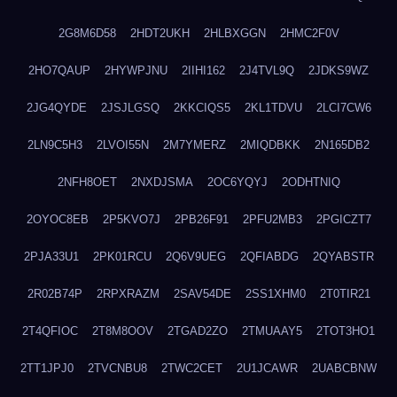
2G8M6D58
2HDT2UKH
2HLBXGGN
2HMC2F0V
2HO7QAUP
2HYWPJNU
2IIHI162
2J4TVL9Q
2JDKS9WZ
2JG4QYDE
2JSJLGSQ
2KKCIQS5
2KL1TDVU
2LCI7CW6
2LN9C5H3
2LVOI55N
2M7YMERZ
2MIQDBKK
2N165DB2
2NFH8OET
2NXDJSMA
2OC6YQYJ
2ODHTNIQ
2OYOC8EB
2P5KVO7J
2PB26F91
2PFU2MB3
2PGICZT7
2PJA33U1
2PK01RCU
2Q6V9UEG
2QFIABDG
2QYABSTR
2R02B74P
2RPXRAZM
2SAV54DE
2SS1XHM0
2T0TIR21
2T4QFIOC
2T8M8OOV
2TGAD2ZO
2TMUAAY5
2TOT3HO1
2TT1JPJ0
2TVCNBU8
2TWC2CET
2U1JCAWR
2UABCBNW