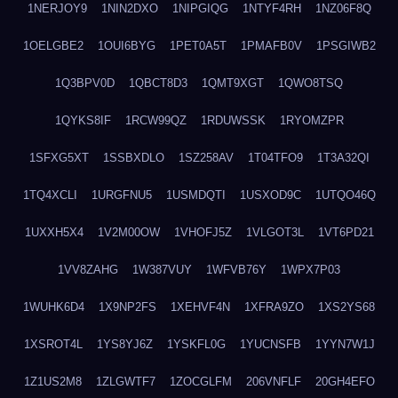
1NERJOY9
1NIN2DXO
1NIPGIQG
1NTYF4RH
1NZ06F8Q
1OELGBE2
1OUI6BYG
1PET0A5T
1PMAFB0V
1PSGIWB2
1Q3BPV0D
1QBCT8D3
1QMT9XGT
1QWO8TSQ
1QYKS8IF
1RCW99QZ
1RDUWSSK
1RYOMZPR
1SFXG5XT
1SSBXDLO
1SZ258AV
1T04TFO9
1T3A32QI
1TQ4XCLI
1URGFNU5
1USMDQTI
1USXOD9C
1UTQO46Q
1UXXH5X4
1V2M00OW
1VHOFJ5Z
1VLGOT3L
1VT6PD21
1VV8ZAHG
1W387VUY
1WFVB76Y
1WPX7P03
1WUHK6D4
1X9NP2FS
1XEHVF4N
1XFRA9ZO
1XS2YS68
1XSROT4L
1YS8YJ6Z
1YSKFL0G
1YUCNSFB
1YYN7W1J
1Z1US2M8
1ZLGWTF7
1ZOCGLFM
206VNFLF
20GH4EFO