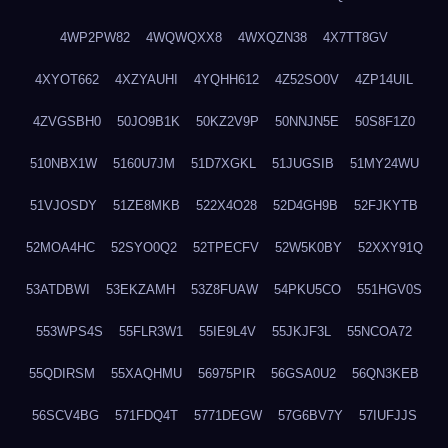
4WP2PW82
4WQWQXX8
4WXQZN38
4X7TT8GV
4XYOT662
4XZYAUHI
4YQHH612
4Z52SO0V
4ZP14UIL
4ZVGSBH0
50JO9B1K
50KZ2V9P
50NNJN5E
50S8F1Z0
510NBX1W
5160U7JM
51D7XGKL
51JUGSIB
51MY24WU
51VJOSDY
51ZE8MKB
522X4O28
52D4GH9B
52FJKYTB
52MOA4HC
52SYO0Q2
52TPECFV
52W5K0BY
52XXY91Q
53ATDBWI
53EKZAMH
53Z8FUAW
54PKU5CO
551HGV0S
553WPS4S
55FLR3W1
55IE9L4V
55JKJF3L
55NCOA72
55QDIRSM
55XAQHMU
56975PIR
56GSA0U2
56QN3KEB
56SCV4BG
571FDQ4T
5771DEGW
57G6BV7Y
57IUFJJS