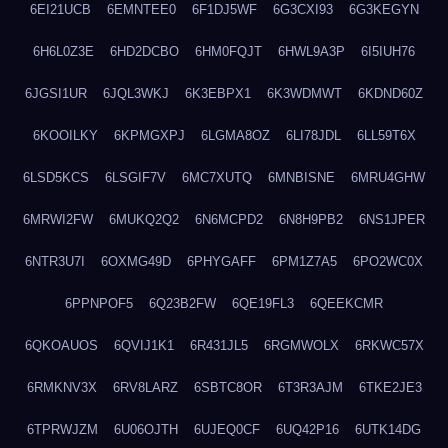
6EI21UCB
6EMNTEE0
6F1DJ5WF
6G3CXI93
6G3KEGYN
6H6L0Z3E
6HD2DCBO
6HM0FQJT
6HWL9A3P
6I5IUH76
6JGSI1UR
6JQL3WKJ
6K3EBPX1
6K3WDMWT
6KDND60Z
6KOOILKY
6KPMGXPJ
6LGMA8OZ
6LI78JDL
6LL59T6X
6LSD5KCS
6LSGIF7V
6MC7XUTQ
6MNBISNE
6MRU4GHW
6MRWI2FW
6MUKQ2Q2
6N6MCPD2
6N8H9PB2
6NS1JPER
6NTR3U7I
6OXMG49D
6PHYGAFF
6PM1Z7A5
6PO2WC0X
6PPNPOF5
6Q23B2FW
6QE19FL3
6QEEKCMR
6QKOAUOS
6QVIJ1K1
6R431JL5
6RGMWOLX
6RKWC57X
6RMKNV3X
6RV8LARZ
6SBTC8OR
6T3R3AJM
6TKE2JE3
6TPRWJZM
6U06OJTH
6UJEQ0CF
6UQ42P16
6UTK14DG