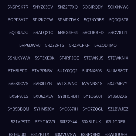
5NSPSK7R
5NYZ03GV
5NZ2F7XQ
5OGIRQDY
5OIXNVW6
5OPF8A7F
5PI2KCCW
5PMRZDAK
5Q7NY9BS
5QDQI5F8
5QL8UU2J
5RALQ21C
5RBG4E64
5RCDBBFD
5ROV8T2I
5RP6DWR8
5RZ72FTS
5RZPCFKF
5RZQDHMO
5SNLKYWW
5ST3XE0K
5T4RFJQE
5TDWI9U5
5TDWKNIX
5THBIEFD
5TVPRN5V
5UJY0QQ2
5UPNX603
5UUMB8OT
5V5K9CVS
5VB3LIYB
5VTXJVNC
5VVNNS1S
5XJ2MR7Y
5XSF9JLS
5XU6ZP3A
5Y0HCRBH
5Y1QS60T
5Y86UZX6
5YB5BBQM
5YHM530M
5YO667IH
5YO7ZQGL
5Z1BWJEZ
5Z1VP9TD
5ZYFJGV9
60IZ2Y44
60X8LPUK
62LJGRE8
6316UU0I
634ZKLU1
63MVU7SW
63SPQINX
63WDQUHH