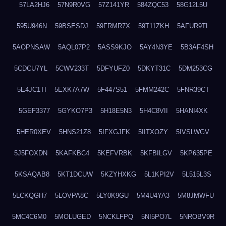
57LA2HJ6
57N9R0VG
57Z141YR
584ZQC53
58G12L5U
595U946N
59BSESDJ
59FRMR7X
59T11ZKH
5AFUR9TL
5AOPNSAW
5AQL07P2
5ASS9KJO
5AY4N3YE
5B3AF4SH
5CDCU7YL
5CWV233T
5DFYUFZ0
5DKYT31C
5DM253CG
5E4JC1TI
5EXK7A7W
5F447S51
5FMM242C
5FNR39CT
5GEF3377
5GYKO7P3
5H18E5N3
5H4C8VII
5HANI4XK
5HER0XEV
5HNS21Z8
5IFXGJFK
5IITXOZY
5IVSLWGV
5J5FOXDN
5KAFKBC4
5KEFVRBK
5KFBILGV
5KP635PE
5KSAQAB8
5KT1DCUW
5KZYHXKG
5L1KPI2V
5L515L3S
5LCKQGH7
5LOVPA8C
5LY0K9GU
5M4U4YA3
5M8JMWFU
5MC4C6M0
5MOLUGED
5NCKLFPQ
5NI5PO7L
5NROBV9R