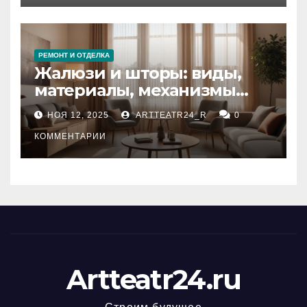
РЕМОНТ И ОТДЕЛКА
Жалюзи и шторы: виды,
материалы, механизмы
управления и уход
НОЯ 12, 2025
ARTTEATR24_R
0
КОММЕНТАРИИ
Artteatr24.ru