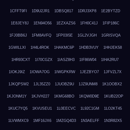
1CFFT9FI
1D9U2JR1
1DBSQ817
1DRJ3XP8
1E2BYTZD
1E8JEY8J
1EN94O56
1EZXAZS6
1FH0C41J
1FIP186C
1FJ0BB6J
1FM8AVFQ
1FP03I5E
1GL2VJGH
1GRISVQA
1GWILLXI
1H4L4ROK
1HAKMC6P
1HDB3VUY
1HHJEK58
1HR93CXT
1I70CGZX
1IASZ8H3
1IF86W04
1IHA2RU7
1IOKJ9IZ
1IOWA7OG
1IWGPKRW
1JEZBYO7
1JFVZL7X
1JKQPSW2
1JL35ZZ0
1JUOBZ9U
1JZ9UNM8
1K1OOBX2
1KJONM1Y
1KJVH227
1KMG68BO
1KQW0D9E
1KUB22OP
1KUC7YQ5
1KVUSEU1
1L0EECVC
1L92C1GM
1LO2KT45
1LVWMXC9
1MF16JX6
1MZGQ4D3
1N3AELFF
1N3R82X5