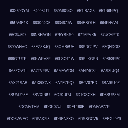
63X60DYM
64996J11
659M6G4O
65TIBAG5
65TN6NPQ
65UV4E1K
660K94O5
663467JW
664ESOLH
664FNVV4
66C6U597
66NBHAON
675YBKS0
67T6PVX5
67UCAPT0
6899WHVC
68EZZKJQ
68OMB6UH
68PDCJPV
68QHDOI3
699GTUTR
69KWPV8F
69LSOT1W
69PLXGPN
69S53RP0
6A5ZOVTI
6A7TVFIW
6AMAWT34
6ANZ4C8L
6AS3LJQ4
6AX21SAB
6AX80CNX
6AYEZFQ7
6B0V87BD
6BA9R10Z
6BUMJY5E
6BVXINIU
6CJKUI7J
6D1OSCXH
6D8BUPZM
6DCMVTHM
6DDK07UL
6DEL198E
6DMVW7ZP
6DO5WVEC
6DPAK2I3
6DREN8XO
6DSSGCV5
6EEGL9Z9