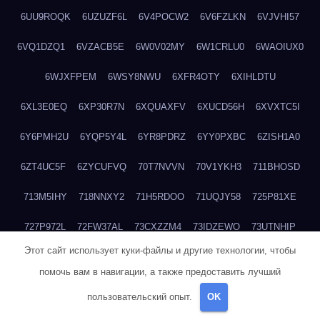
6UU9ROQK
6UZUZF6L
6V4POCW2
6V6FZLKN
6VJVHI57
6VQ1DZQ1
6VZACB5E
6W0V02MY
6W1CRLU0
6WAOIUX0
6WJXFPEM
6WSY8NWU
6XFR4OTY
6XIHLDTU
6XL3E0EQ
6XP30R7N
6XQUAXFV
6XUCD56H
6XVXTC5I
6Y6PMH2U
6YQP5Y4L
6YR8PDRZ
6YY0PXBC
6ZISH1A0
6ZT4UC5F
6ZYCUFVQ
70T7NVVN
70V1YKH3
711BHOSD
713M5IHY
718NNXY2
71H5RDOO
71UQJY58
725P81XE
727P972L
72FW37AL
73CXZZM4
73IDZEWO
73UTNHIP
Этот сайт использует куки-файлы и другие технологии, чтобы
73VKAF4E
740HGIUK
745ACL1O
74DPJX4S
74DVDXRM
помочь вам в навигации, а также предоставить лучший
74FGRN3A
7612HD1B
7651K273
76BJGQ4F
76G4013Z
пользовательский опыт.
OK
76HU4CRK
76LLJI2Y
7777M27H
77BED9B2
77BGMMG4