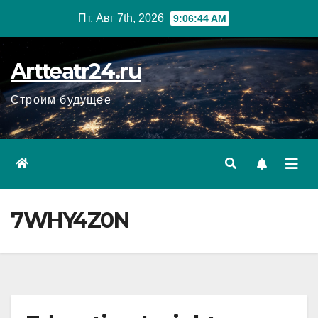
Перейти
Пт. Авг 7th, 2026
9:06:45 AM
к
содержанию
Artteatr24.ru
Строим будущее
7WHY4Z0N