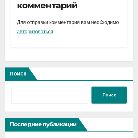
gr
s
а
комментарий
a
A
в
m
p
и
Для отправки комментария вам необходимо
p
ть
авторизоваться
.
Поиск
Поиск
Последние публикации