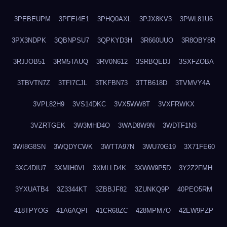
3PEBEUPM
3PFEI4E1
3PHQ0AXL
3PJX8KV3
3PWL81U6
3PX3NDPK
3QBNPSU7
3QPKYD3H
3R660UUO
3R8OBY8R
3RJJOB51
3RM5TAUQ
3RV0N612
3SRBQEDJ
3SXFZOBA
3TBVTN7Z
3TFI7CJL
3TKFBN73
3TTB618D
3TVMVY4A
3VPL82H9
3VS14DKC
3VX5WW8T
3VXFRWKX
3VZRTGEK
3W3MHD4O
3WAD8W9N
3WDTF1N3
3WI8G8SN
3WQDYCWK
3WTTA97N
3WU70G19
3X71FE60
3XC4DIU7
3XMIH0VI
3XMLLD4K
3XWW9P5D
3Y2Z2FMH
3YXUATB4
3Z3344KT
3ZBBJF82
3ZUNKQ9P
40PEO5RM
418TPYOG
41A6AQPI
41CR68ZC
428MPM7O
42EW9PZP