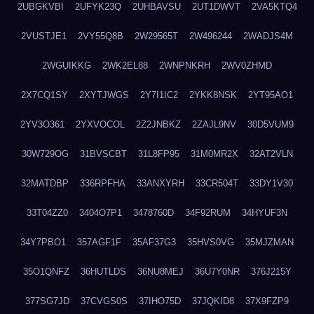
2UBGKVBI
2UFYK23Q
2UHBAVSU
2UT1DWVT
2VA5KTQ4
2VUSTJE1
2VY55Q8B
2W29565T
2W496244
2WADJS4M
2WGUIKKG
2WK2EL88
2WNPNKRH
2WV0ZHMD
2X7CQ1SY
2XYTJWGS
2Y7I1IC2
2YKK8NSK
2YT95AO1
2YV3O361
2YXVOCOL
2Z2JNBKZ
2ZAJL9NV
30D5VUM9
30W729OG
31BVSCBT
31L8FP95
31M0MR2X
32AT2VLN
32MATDBP
336RPFHA
33ANXYRH
33CR504T
33DY1V30
33T04ZZ0
3404O7P1
3478760D
34F92RUM
34HYUF3N
34Y7PBO1
357AGF1F
35AF37G3
35HVS0VG
35MJZMAN
35O1QNFZ
36HUTLDS
36NU8MEJ
36U7Y0NR
376J215Y
377SG7JD
37CVGS0S
37IHO75D
37JQKID8
37X9FZP9