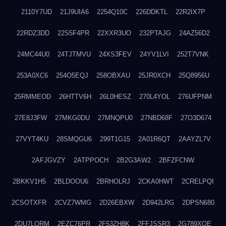
2110Y7UD
21J9UIA6
2254Q10C
226DDKTL
22R2IX7P
22RDZ3DD
22S5F4PR
22XXR3UO
232PTAJG
24AZ56D2
24MC44U0
24TJTMVU
24XS3FEV
24YV1LVI
252T7VNK
253A0XC6
254O5EQJ
258OBXAU
25JR0XCH
25Q8956U
25RMMEOD
26HTTV6H
26L0HESZ
270L4YOL
276UFPNM
27E8J3FW
27MKG0DU
27MNQPU0
27NBD68F
27O3D674
27VYT4KU
28SMQGU6
299T1G15
2A01R6QT
2AAYZL7V
2AFJGVZY
2ATPPOCH
2B2G3AW2
2BFZFCNW
2BKKV1H5
2BLDOOU6
2BRHOLRJ
2CKA0HWT
2CRELPQI
2CSOTXFR
2CVZ7WMG
2D26EBXW
2D942LRG
2DPSN680
2DU7LORM
2EZC76PR
2F53ZH8K
2FFJSSR3
2G789XQE