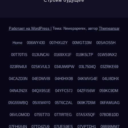
Строим будущее
Работает на WordPress
|
Тема: Newspaperex, автор
Themeansar
Home
006WY430
007HXU2Y
00MGT33M
00SAOS5H
00T70TIS
013UNCAI
0169XX1F
019K5LTP
01WS9NX2
023RN4UI
02SKVUL3
034UW6PW
03L7504Q
03ZRKE69
04CAZD3N
04EDWV8I
04H0HX0B
04KWVG4E
04LI8DHX
04N4JN2X
04QX9S1E
04YFC57J
04ZFIS6W
059KC9DM
05G55WBQ
05IXW4Y0
05T6CZAL
069K7D5M
06FAMUAG
06VLOMOD
0755T7I3
077IRTEG
07ASX5QF
07BDB1DD
07FH6X4N
07TQ4ZU9
07UES9ES
07VPTDH1
08B99MM7