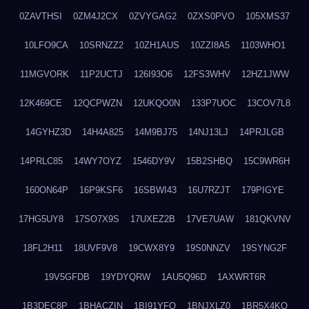
0ZAVTHSI
0ZM4J2CX
0ZVYGAG2
0ZXS0PVO
105XMS37
10LFO9CA
10SRNZZ2
10ZH1AUS
10ZZI8A5
1103WHO1
11MGVORK
11P2UCTJ
126I93O6
12FS3WHV
12HZ1JWW
12K469CE
12QCPWZN
12UKQO0N
133P7UOC
13COV7L8
14GYHZ3D
14H4A825
14M9BJ75
14NJ13LJ
14PRJLGB
14PRLC85
14WY7OYZ
1546DY9V
15B2SHBQ
15C9WR6H
160ON64P
16P9KSF6
16SBWI43
16U7RZJT
179PIGYE
17HG5UY8
17SO7X9S
17UXEZ2B
17VE7UAW
181QKVNV
18FL2H11
18UVF9V8
19CWX8Y9
19S0NNZV
19SYNG2F
19V5GFDB
19YDYQRW
1AU5Q96D
1AXWRT6R
1B3DEC8P
1BHACZIN
1BI91YFQ
1BNJXLZ0
1BR5X4KO