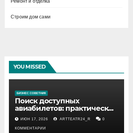
Ремонт и отделка
Строим дом сами
YOU MISSED
БИЗНЕС СОВЕТНИК
Поиск доступных
авиабилетов: практические
рекомендации
ИЮН 17, 2026
ARTTEATR24_R
0
КОММЕНТАРИИ