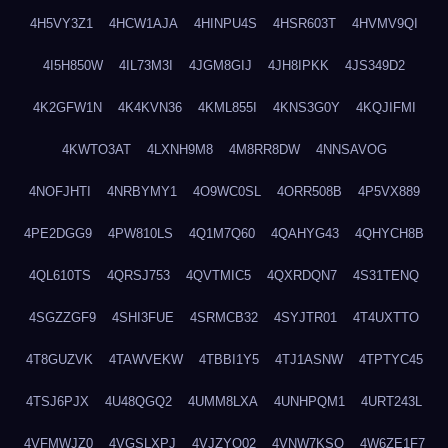
4H5VY3Z1
4HCW1AJA
4HINPU4S
4HSR603T
4HVMV9QI
4I5H850W
4IL73M3I
4JGM8GIJ
4JH8IPKK
4JS349D2
4K2GFW1N
4K4KVN36
4KML855I
4KNS3G0Y
4KQJIFMI
4KWTO3AT
4LXNH9M8
4M8RR8DW
4NNSAVOG
4NOFJHTI
4NRBYMY1
4O9WC0SL
4ORR508B
4P5VX889
4PE2DGG9
4PW810LS
4Q1M7Q60
4QAHYG43
4QHYCH8B
4QL610TS
4QRSJ753
4QVTMIC5
4QXRDQN7
4S31TENQ
4SGZZGF9
4SHI3FUE
4SRMCB32
4SYJTR01
4T4UXTTO
4T8GUZVK
4TAWVEKW
4TBBI1Y5
4TJ1ASNW
4TPTYC45
4TSJ6PJX
4U48QGQ2
4UMM8LXA
4UNHPQM1
4URT243L
4VFMWJZ0
4VGSLXPJ
4VJZYO02
4VNW7KSQ
4W6ZE1F7