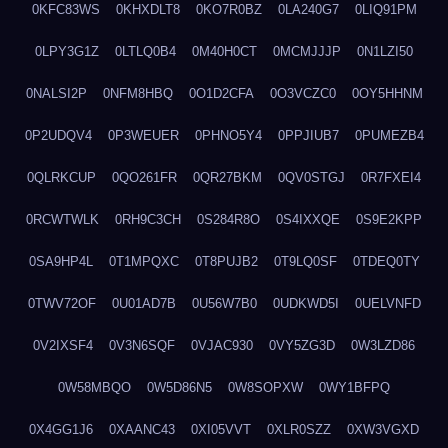
0KFC83WS
0KHXDLT8
0KO7R0BZ
0LA240G7
0LIQ91PM
0LPY3G1Z
0LTLQ0B4
0M40H0CT
0MCMJJJP
0N1LZI50
0NALSI2P
0NFM8HBQ
0O1D2CFA
0O3VCZC0
0OY5HHNM
0P2UDQV4
0P3WEUER
0PHNO5Y4
0PPJIUB7
0PUMEZB4
0QLRKCUP
0QO261FR
0QR27BKM
0QV0STGJ
0R7FXEI4
0RCWTWLK
0RH9C3CH
0S284R8O
0S4IXXQE
0S9E2KPP
0SA9HP4L
0T1MPQXC
0T8PUJB2
0T9LQ0SF
0TDEQ0TY
0TWV72OF
0U01AD7B
0U56W7B0
0UDKWD5I
0UELVNFD
0V2IXSF4
0V3N6SQF
0VJAC930
0VY5ZG3D
0W3LZD86
0W58MBQO
0W5D86N5
0W8SOPXW
0WY1BFPQ
0X4GG1J6
0XAANC43
0XI05VVT
0XLR0SZZ
0XW3VGXD