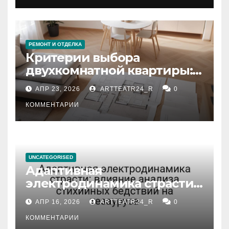
РЕМОНТ И ОТДЕЛКА
Критерии выбора
двухкомнатной квартиры:
планировка, площадь,
АПР 23, 2026
ARTTEATR24_R
0
состояние и документация
КОММЕНТАРИИ
UNCATEGORISED
Адаптивная
электродинамика страсти:
влияние анализа
АПР 16, 2026
ARTTEATR24_R
0
стихийных бедствий на
тезауруса
КОММЕНТАРИИ