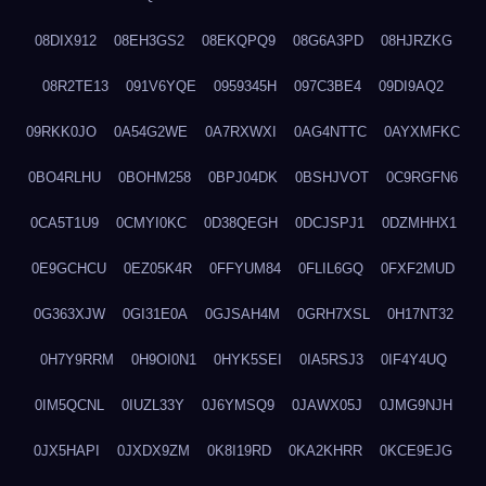
08DIX912
08EH3GS2
08EKQPQ9
08G6A3PD
08HJRZKG
08R2TE13
091V6YQE
0959345H
097C3BE4
09DI9AQ2
09RKK0JO
0A54G2WE
0A7RXWXI
0AG4NTTC
0AYXMFKC
0BO4RLHU
0BOHM258
0BPJ04DK
0BSHJVOT
0C9RGFN6
0CA5T1U9
0CMYI0KC
0D38QEGH
0DCJSPJ1
0DZMHHX1
0E9GCHCU
0EZ05K4R
0FFYUM84
0FLIL6GQ
0FXF2MUD
0G363XJW
0GI31E0A
0GJSAH4M
0GRH7XSL
0H17NT32
0H7Y9RRM
0H9OI0N1
0HYK5SEI
0IA5RSJ3
0IF4Y4UQ
0IM5QCNL
0IUZL33Y
0J6YMSQ9
0JAWX05J
0JMG9NJH
0JX5HAPI
0JXDX9ZM
0K8I19RD
0KA2KHRR
0KCE9EJG