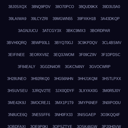
38J0SXQX
38NQ9PDV
38O70PCO
38QUD9KX
39D3U3A0
39LAIWA9
39LCYZRI
39MGWN55
39PXKH1B
3A43DKQP
3AGNJUCU
3ATCGY3X
3BKC9MX3
3BORDPAR
3BVH0QRQ
3BWP93L1
3BYQ70GJ
3C9KPDQV
3CL4BSMV
3EIFINEE
3EORXV8Z
3EQ3JWOM
3F09CZ9V
3F1DPDSC
3F84EALY
3GGDN4OR
3GKCN4NY
3GVOCWRP
3H28UNEO
3H92RKQ0
3HG56NHN
3HHJ1KQM
3HSTLPXX
3HSUVSEU
3JRQV2TE
3JX0QDYF
3LXYAX0G
3M0R5J0Y
3ME42K9J
3MOCREJ1
3MX1P1T9
3MYP6NEF
3N0IPODU
3N8UCE6Q
3NE5SFF6
3NH0FX33
3NISGAEP
3O3KQQ4F
3OBDFAXI
3OE9P0KI
3OPSZTYE
3OSK46GW
3P20H0VW