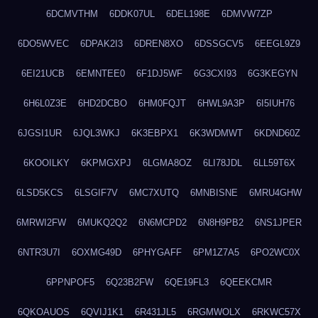
6DCMVTHM
6DDK07UL
6DEL198E
6DMVW7ZP
6DO5WVEC
6DPAK2I3
6DREN8XO
6DSSGCV5
6EEGL9Z9
6EI21UCB
6EMNTEE0
6F1DJ5WF
6G3CXI93
6G3KEGYN
6H6L0Z3E
6HD2DCBO
6HM0FQJT
6HWL9A3P
6I5IUH76
6JGSI1UR
6JQL3WKJ
6K3EBPX1
6K3WDMWT
6KDND60Z
6KOOILKY
6KPMGXPJ
6LGMA8OZ
6LI78JDL
6LL59T6X
6LSD5KCS
6LSGIF7V
6MC7XUTQ
6MNBISNE
6MRU4GHW
6MRWI2FW
6MUKQ2Q2
6N6MCPD2
6N8H9PB2
6NS1JPER
6NTR3U7I
6OXMG49D
6PHYGAFF
6PM1Z7A5
6PO2WC0X
6PPNPOF5
6Q23B2FW
6QE19FL3
6QEEKCMR
6QKOAUOS
6QVIJ1K1
6R431JL5
6RGMWOLX
6RKWC57X