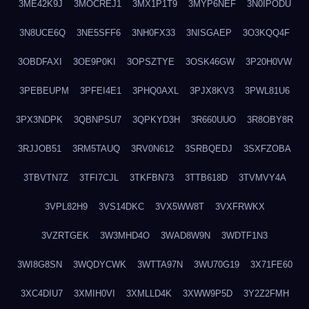
3ME42K9J
3MOCREJ1
3MX1P1T9
3MYP6NEF
3N0IPODU
3N8UCE6Q
3NE5SFF6
3NH0FX33
3NISGAEP
3O3KQQ4F
3OBDFAXI
3OE9P0KI
3OPSZTYE
3OSK46GW
3P20H0VW
3PEBEUPM
3PFEI4E1
3PHQ0AXL
3PJX8KV3
3PWL81U6
3PX3NDPK
3QBNPSU7
3QPKYD3H
3R660UUO
3R8OBY8R
3RJJOB51
3RM5TAUQ
3RV0N612
3SRBQEDJ
3SXFZOBA
3TBVTN7Z
3TFI7CJL
3TKFBN73
3TTB618D
3TVMVY4A
3VPL82H9
3VS14DKC
3VX5WW8T
3VXFRWKX
3VZRTGEK
3W3MHD4O
3WAD8W9N
3WDTF1N3
3WI8G8SN
3WQDYCWK
3WTTA97N
3WU70G19
3X71FE60
3XC4DIU7
3XMIH0VI
3XMLLD4K
3XWW9P5D
3Y2Z2FMH