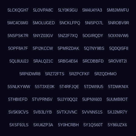
5LCKQGH7
5LOVPA8C
5LY0K9GU
5M4U4YA3
5M8JMWFU
5MC4C6M0
5MOLUGED
5NCKLFPQ
5NI5PO7L
5NROBV9R
5NSPSK7R
5NYZ03GV
5NZ2F7XQ
5OGIRQDY
5OIXNVW6
5OPF8A7F
5PI2KCCW
5PMRZDAK
5Q7NY9BS
5QDQI5F8
5QL8UU2J
5RALQ21C
5RBG4E64
5RCDBBFD
5ROV8T2I
5RP6DWR8
5RZ72FTS
5RZPCFKF
5RZQDHMO
5SNLKYWW
5ST3XE0K
5T4RFJQE
5TDWI9U5
5TDWKNIX
5THBIEFD
5TVPRN5V
5UJY0QQ2
5UPNX603
5UUMB8OT
5V5K9CVS
5VB3LIYB
5VTXJVNC
5VVNNS1S
5XJ2MR7Y
5XSF9JLS
5XU6ZP3A
5Y0HCRBH
5Y1QS60T
5Y86UZX6