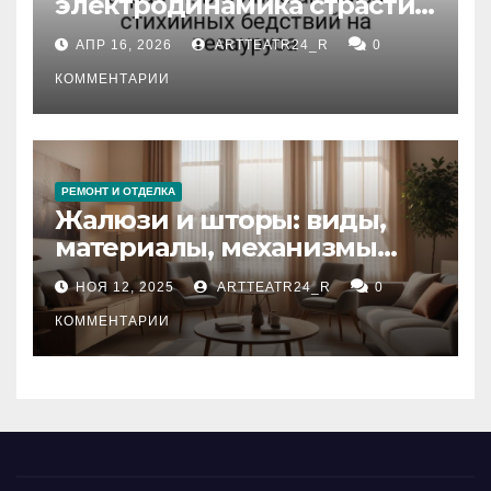
электродинамика страсти:
влияние анализа
АПР 16, 2026
ARTTEATR24_R
0
стихийных бедствий на
тезауруса
КОММЕНТАРИИ
РЕМОНТ И ОТДЕЛКА
Жалюзи и шторы: виды,
материалы, механизмы
управления и уход
НОЯ 12, 2025
ARTTEATR24_R
0
КОММЕНТАРИИ