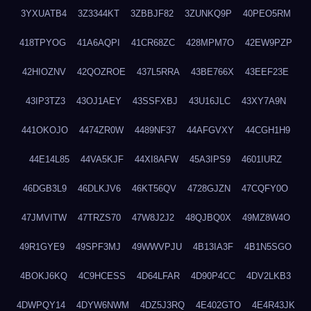
3YXUATB4
3Z3344KT
3ZBBJF82
3ZUNKQ9P
40PEO5RM
418TPYOG
41A6AQPI
41CR68ZC
428MPM7O
42EW9PZP
42HIOZNV
42QOZROE
437L5RRA
43BE766X
43EEF23E
43IP3TZ3
43OJ1AEY
43SSFXBJ
43U16JLC
43XY7A9N
441OKOJO
4474ZR0W
4489NF37
44AFGVXY
44CGH1H9
44E14L85
44VA5KJF
44XI8AFW
45A3IPS9
4601IURZ
46DGB3L9
46DLKJV6
46KT56QV
4728GJZN
47CQFY0O
47JMVITW
47TRZS70
47W8J2J2
48QJBQ0X
49MZ8W4O
49R1GYE9
49SPF3MJ
49WWVPJU
4B13IA3F
4B1N5SGO
4BOKJ6KQ
4C9HCESS
4D64LFAR
4D90P4CC
4DV2LKB3
4DWPQY14
4DYW6NWM
4DZ5J3RQ
4E402GTO
4E4R43JK