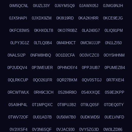
0IM5QCNL
0IUZL33Y
0J6YMSQ9
0JAWX05J
0JMG9NJH
0JX5HAPI
0JXDX9ZM
0K8I19RD
0KA2KHRR
0KCE9EJG
0KFC83WS
0KHXDLT8
0KO7R0BZ
0LA240G7
0LIQ91PM
0LPY3G1Z
0LTLQ0B4
0M40H0CT
0MCMJJJP
0N1LZI50
0NALSI2P
0NFM8HBQ
0O1D2CFA
0O3VCZC0
0OY5HHNM
0P2UDQV4
0P3WEUER
0PHNO5Y4
0PPJIUB7
0PUMEZB4
0QLRKCUP
0QO261FR
0QR27BKM
0QV0STGJ
0R7FXEI4
0RCWTWLK
0RH9C3CH
0S284R8O
0S4IXXQE
0S9E2KPP
0SA9HP4L
0T1MPQXC
0T8PUJB2
0T9LQ0SF
0TDEQ0TY
0TWV72OF
0U01AD7B
0U56W7B0
0UDKWD5I
0UELVNFD
0V2IXSF4
0V3N6SQF
0VJAC930
0VY5ZG3D
0W3LZD86