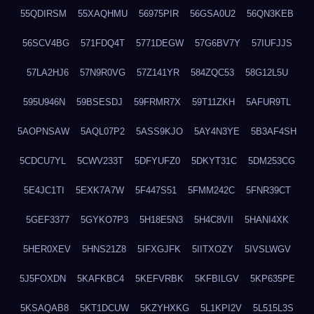
55QDIRSM
55XAQHMU
56975PIR
56GSA0U2
56QN3KEB
56SCV4BG
571FDQ4T
5771DEGW
57G6BV7Y
57IUFJJS
57LA2HJ6
57N9R0VG
57Z141YR
584ZQC53
58G12L5U
595U946N
59BSESDJ
59FRMR7X
59T11ZKH
5AFUR9TL
5AOPNSAW
5AQL07P2
5ASS9KJO
5AY4N3YE
5B3AF4SH
5CDCU7YL
5CWV233T
5DFYUFZ0
5DKYT31C
5DM253CG
5E4JC1TI
5EXK7A7W
5F447S51
5FMM242C
5FNR39CT
5GEF3377
5GYKO7P3
5H18E5N3
5H4C8VII
5HANI4XK
5HER0XEV
5HNS21Z8
5IFXGJFK
5IITXOZY
5IVSLWGV
5J5FOXDN
5KAFKBC4
5KEFVRBK
5KFBILGV
5KP635PE
5KSAQAB8
5KT1DCUW
5KZYHXKG
5L1KPI2V
5L515L3S