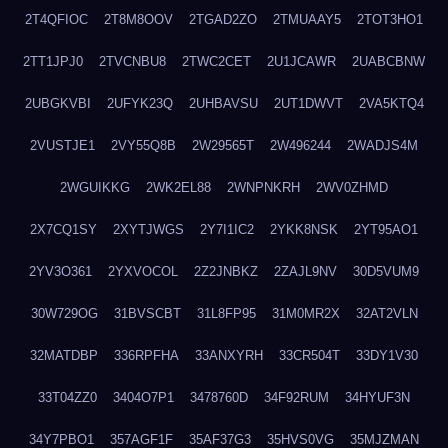
2T4QFIOC
2T8M8OOV
2TGAD2ZO
2TMUAAY5
2TOT3HO1
2TT1JPJ0
2TVCNBU8
2TWC2CET
2U1JCAWR
2UABCBNW
2UBGKVBI
2UFYK23Q
2UHBAVSU
2UT1DWVT
2VA5KTQ4
2VUSTJE1
2VY55Q8B
2W29565T
2W496244
2WADJS4M
2WGUIKKG
2WK2EL88
2WNPNKRH
2WV0ZHMD
2X7CQ1SY
2XYTJWGS
2Y7I1IC2
2YKK8NSK
2YT95AO1
2YV3O361
2YXVOCOL
2Z2JNBKZ
2ZAJL9NV
30D5VUM9
30W729OG
31BVSCBT
31L8FP95
31M0MR2X
32AT2VLN
32MATDBP
336RPFHA
33ANXYRH
33CR504T
33DY1V30
33T04ZZ0
3404O7P1
3478760D
34F92RUM
34HYUF3N
34Y7PBO1
357AGF1F
35AF37G3
35HVS0VG
35MJZMAN