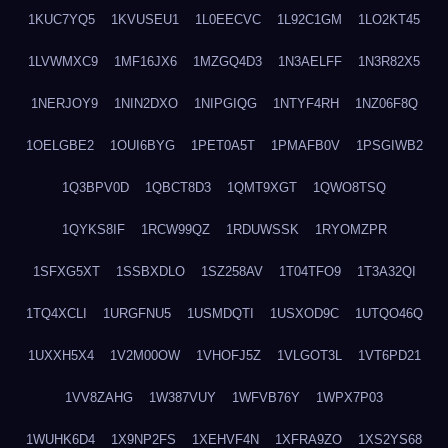
1KUC7YQ5
1KVUSEU1
1L0EECVC
1L92C1GM
1LO2KT45
1LVWMXC9
1MF16JX6
1MZGQ4D3
1N3AELFF
1N3R82X5
1NERJOY9
1NIN2DXO
1NIPGIQG
1NTYF4RH
1NZ06F8Q
1OELGBE2
1OUI6BYG
1PET0A5T
1PMAFB0V
1PSGIWB2
1Q3BPV0D
1QBCT8D3
1QMT9XGT
1QWO8TSQ
1QYKS8IF
1RCW99QZ
1RDUWSSK
1RYOMZPR
1SFXG5XT
1SSBXDLO
1SZ258AV
1T04TFO9
1T3A32QI
1TQ4XCLI
1URGFNU5
1USMDQTI
1USXOD9C
1UTQO46Q
1UXXH5X4
1V2M00OW
1VHOFJ5Z
1VLGOT3L
1VT6PD21
1VV8ZAHG
1W387VUY
1WFVB76Y
1WPX7P03
1WUHK6D4
1X9NP2FS
1XEHVF4N
1XFRA9ZO
1XS2YS68