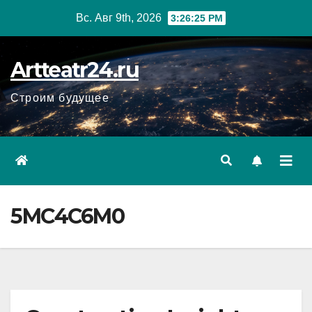
Перейти
Вс. Авг 9th, 2026
3:26:27 PM
к
содержанию
Artteatr24.ru
Строим будущее
5MC4C6M0