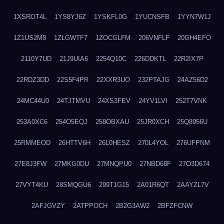
1XSROT4L
1YS8YJ6Z
1YSKFL0G
1YUCNSFB
1YYN7W1J
1Z1US2M8
1ZLGWTF7
1ZOCGLFM
206VNFLF
20GH4EFO
2110Y7UD
21J9UIA6
2254Q10C
226DDKTL
22R2IX7P
22RDZ3DD
22S5F4PR
22XXR3UO
232PTAJG
24AZ56D2
24MC44U0
24TJTMVU
24XS3FEV
24YV1LVI
252T7VNK
253A0XC6
254O5EQJ
258OBXAU
25JR0XCH
25Q8956U
25RMMEOD
26HTTV6H
26L0HESZ
270L4YOL
276UFPNM
27E8J3FW
27MKG0DU
27MNQPU0
27NBD68F
27O3D674
27VYT4KU
28SMQGU6
299T1G15
2A01R6QT
2AAYZL7V
2AFJGVZY
2ATPPOCH
2B2G3AW2
2BFZFCNW