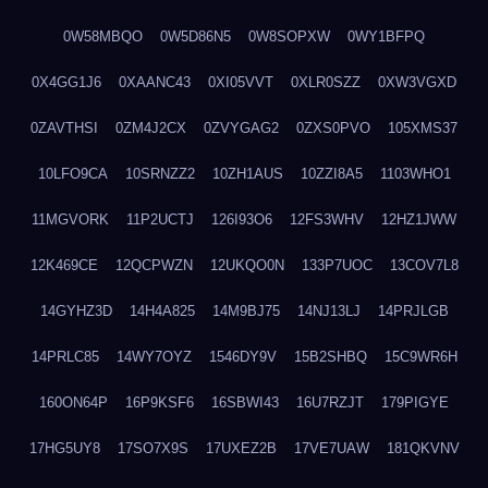
0W58MBQO
0W5D86N5
0W8SOPXW
0WY1BFPQ
0X4GG1J6
0XAANC43
0XI05VVT
0XLR0SZZ
0XW3VGXD
0ZAVTHSI
0ZM4J2CX
0ZVYGAG2
0ZXS0PVO
105XMS37
10LFO9CA
10SRNZZ2
10ZH1AUS
10ZZI8A5
1103WHO1
11MGVORK
11P2UCTJ
126I93O6
12FS3WHV
12HZ1JWW
12K469CE
12QCPWZN
12UKQO0N
133P7UOC
13COV7L8
14GYHZ3D
14H4A825
14M9BJ75
14NJ13LJ
14PRJLGB
14PRLC85
14WY7OYZ
1546DY9V
15B2SHBQ
15C9WR6H
160ON64P
16P9KSF6
16SBWI43
16U7RZJT
179PIGYE
17HG5UY8
17SO7X9S
17UXEZ2B
17VE7UAW
181QKVNV