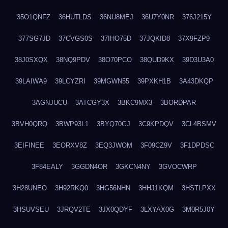
35O1QNFZ
36HUTLDS
36NU8MEJ
36U7Y0NR
376J215Y
377SG7JD
37CVGS0S
37IHO75D
37JQKID8
37X9FZP9
38J0SXQX
38NQ9PDV
38O70PCO
38QUD9KX
39D3U3A0
39LAIWA9
39LCYZRI
39MGWN55
39PXKH1B
3A43DKQP
3AGNJUCU
3ATCGY3X
3BKC9MX3
3BORDPAR
3BVH0QRQ
3BWP93L1
3BYQ70GJ
3C9KPDQV
3CL4BSMV
3EIFINEE
3EORXV8Z
3EQ3JWOM
3F09CZ9V
3F1DPDSC
3F84EALY
3GGDN4OR
3GKCN4NY
3GVOCWRP
3H28UNEO
3H92RKQ0
3HG56NHN
3HHJ1KQM
3HSTLPXX
3HSUVSEU
3JRQV2TE
3JX0QDYF
3LXYAX0G
3M0R5J0Y