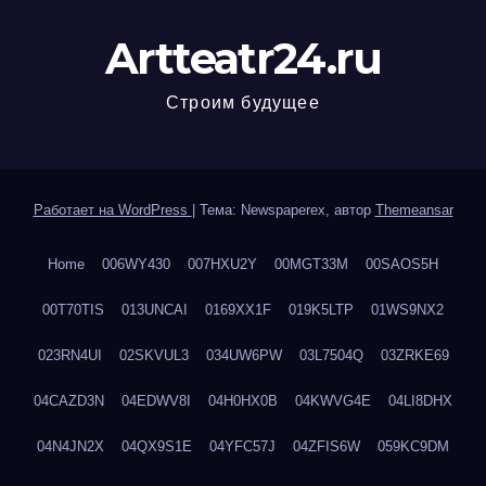
Artteatr24.ru
Строим будущее
Работает на WordPress
|
Тема: Newspaperex, автор
Themeansar
Home
006WY430
007HXU2Y
00MGT33M
00SAOS5H
00T70TIS
013UNCAI
0169XX1F
019K5LTP
01WS9NX2
023RN4UI
02SKVUL3
034UW6PW
03L7504Q
03ZRKE69
04CAZD3N
04EDWV8I
04H0HX0B
04KWVG4E
04LI8DHX
04N4JN2X
04QX9S1E
04YFC57J
04ZFIS6W
059KC9DM