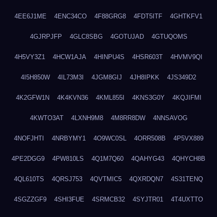
4EE6J1ME
4ENC34CO
4F88GRG8
4FDT5ITF
4GHTKFV1
4GJRPJFP
4GLC8SBG
4GOTUJAD
4GTUQOMS
4H5VY3Z1
4HCW1AJA
4HINPU4S
4HSR603T
4HVMV9QI
4I5H850W
4IL73M3I
4JGM8GIJ
4JH8IPKK
4JS349D2
4K2GFW1N
4K4KVN36
4KML855I
4KNS3G0Y
4KQJIFMI
4KWTO3AT
4LXNH9M8
4M8RR8DW
4NNSAVOG
4NOFJHTI
4NRBYMY1
4O9WC0SL
4ORR508B
4P5VX889
4PE2DGG9
4PW810LS
4Q1M7Q60
4QAHYG43
4QHYCH8B
4QL610TS
4QRSJ753
4QVTMIC5
4QXRDQN7
4S31TENQ
4SGZZGF9
4SHI3FUE
4SRMCB32
4SYJTR01
4T4UXTTO