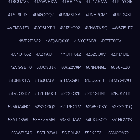
4T8GUZVK
4TAWVEKW
4TBBI1Y5
4TJ1ASNW
4TPTYC45
4TSJ6PJX
4U48QGQ2
4UMM8LXA
4UNHPQM1
4URT243L
4VFMWJZ0
4VGSLXPJ
4VJZYO02
4VNW7KSQ
4W6ZE1F7
4WP2PW82
4WQWQXX8
4WXQZN38
4X7TT8GV
4XYOT662
4XZYAUHI
4YQHH612
4Z52SO0V
4ZP14UIL
4ZVGSBH0
50JO9B1K
50KZ2V9P
50NNJN5E
50S8F1Z0
510NBX1W
5160U7JM
51D7XGKL
51JUGSIB
51MY24WU
51VJOSDY
51ZE8MKB
522X4O28
52D4GH9B
52FJKYTB
52MOA4HC
52SYO0Q2
52TPECFV
52W5K0BY
52XXY91Q
53ATDBWI
53EKZAMH
53Z8FUAW
54PKU5CO
551HGV0S
553WPS4S
55FLR3W1
55IE9L4V
55JKJF3L
55NCOA72