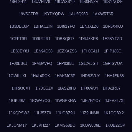
18FL2H11
18UVF9V8
19CWX8Y9
19S0NNZV
19SYNG2F
19V5GFDB
19YDYQRW
1AU5Q96D
1AXWRT6R
1B3DEC8P
1BHACZIN
1BI91YFQ
1BNJXLZ0
1BR5X4KO
1CFFT9FI
1D9U2JR1
1DBSQ817
1DRJ3XP8
1E2BYTZD
1E8JEY8J
1EN94O56
1EZXAZS6
1FH0C41J
1FIP186C
1FJ0BB6J
1FM8AVFQ
1FP03I5E
1GL2VJGH
1GRISVQA
1GWILLXI
1H4L4ROK
1HAKMC6P
1HDB3VUY
1HHJEK58
1HR93CXT
1I70CGZX
1IASZ8H3
1IF86W04
1IHA2RU7
1IOKJ9IZ
1IOWA7OG
1IWGPKRW
1JEZBYO7
1JFVZL7X
1JKQPSW2
1JL35ZZ0
1JUOBZ9U
1JZ9UNM8
1K1OOBX2
1KJONM1Y
1KJVH227
1KMG68BO
1KQW0D9E
1KUB22OP