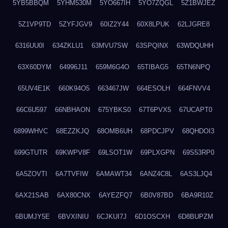
5YB5BBQM
5YHM530M
5YO667IH
5YO7ZQGL
5Z1BWJEZ
5Z1VP9TD
5ZYFJGV9
60IZ2Y44
60X8LPUK
62LJGRE8
6316UU0I
634ZKLU1
63MVU7SW
63SPQINX
63WDQUHH
63X60DYM
64996J11
659M6G4O
65TIBAG5
65TN6NPQ
65UV4E1K
660K94O5
663467JW
664ESOLH
664FNVV4
66C6U597
66NBHAON
675YBKS0
67T6PVX5
67UCAPT0
6899WHVC
68EZZKJQ
68OMB6UH
68PDCJPV
68QHDOI3
699GTUTR
69KWPV8F
69LSOT1W
69PLXGPN
69S53RP0
6A5ZOVTI
6A7TVFIW
6AMAWT34
6ANZ4C8L
6AS3LJQ4
6AX21SAB
6AX80CNX
6AYEZFQ7
6B0V87BD
6BA9R10Z
6BUMJY5E
6BVXINIU
6CJKUI7J
6D1OSCXH
6D8BUPZM