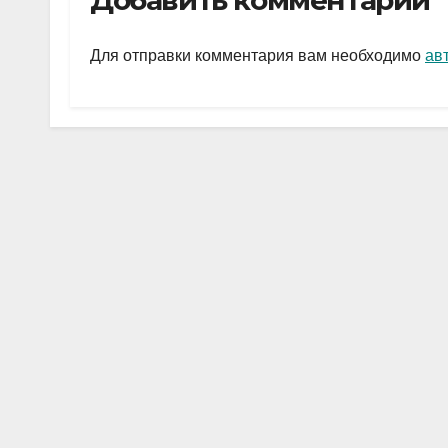
Добавить комментарий
gr
s
а
a
A
в
Для отправки комментария вам необходимо
ав
m
p
и
p
ть