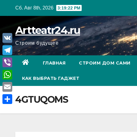
Перейти
Сб. Авг 8th, 2026
3:19:23 PM
к
содержанию
Artteatr24.ru
Строим будущее
V
K
T
ГЛАВНАЯ
СТРОИМ ДОМ САМИ
e
V
КАК ВЫБРАТЬ ГАДЖЕТ
l
i
W
e
b
h
E
4GTUQOMS
g
e
a
m
r
О
r
t
a
a
т
s
i
m
п
A
l