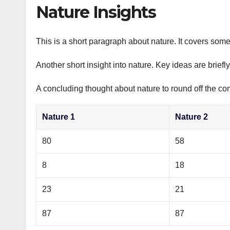
р
Nature Insights
p
а
p
в
This is a short paragraph about nature. It covers some
и
Another short insight into nature. Key ideas are briefl
т
ь
A concluding thought about nature to round off the con
Nature 1
Nature 2
80
58
8
18
23
21
87
87