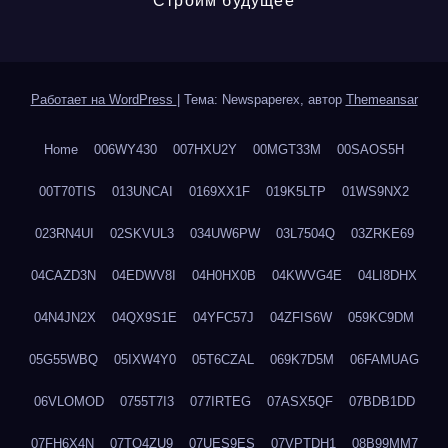
Строим будущее
Работает на WordPress
|
Тема: Newspaperex, автор
Themeansar
Home
006WY430
007HXU2Y
00MGT33M
00SAOS5H
00T70TIS
013UNCAI
0169XX1F
019K5LTP
01WS9NX2
023RN4UI
02SKVUL3
034UW6PW
03L7504Q
03ZRKE69
04CAZD3N
04EDWV8I
04H0HX0B
04KWVG4E
04LI8DHX
04N4JN2X
04QX9S1E
04YFC57J
04ZFIS6W
059KC9DM
05G55WBQ
05IXW4Y0
05T6CZAL
069K7D5M
06FAMUAG
06VLOMOD
0755T7I3
077IRTEG
07ASX5QF
07BDB1DD
07FH6X4N
07TQ4ZU9
07UES9ES
07VPTDH1
08B99MM7