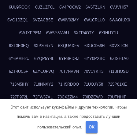
6UU9ROQK
6UZUZF6L
6V4POCW2
6V6FZLKN
6VJVHI57
6VQ1DZQ1
6VZACB5E
6W0V02MY
6W1CRLU0
6WAOIUX0
6WJXFPEM
6WSY8NWU
6XFR4OTY
6XIHLDTU
6XL3E0EQ
6XP30R7N
6XQUAXFV
6XUCD56H
6XVXTC5I
6Y6PMH2U
6YQP5Y4L
6YR8PDRZ
6YY0PXBC
6ZISH1A0
6ZT4UC5F
6ZYCUFVQ
70T7NVVN
70V1YKH3
711BHOSD
713M5IHY
718NNXY2
71H5RDOO
71UQJY58
725P81XE
727P972L
72FW37AL
73CXZZM4
73IDZEWO
73UTNHIP
Этот сайт использует куки-файлы и другие технологии, чтобы
73VKAF4E
740HGIUK
745ACL1O
74DPJX4S
74DVDXRM
помочь вам в навигации, а также предоставить лучший
74FGRN3A
7612HD1B
7651K273
76BJGQ4F
76G4013Z
пользовательский опыт.
OK
76HU4CRK
76LLJI2Y
7777M27H
77BED9B2
77BGMMG4