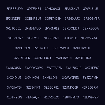
3PEBEUPM
3PFEI4E1
3PHQ0AXL
3PJX8KV3
3PWL81U6
3PX3NDPK
3QBNPSU7
3QPKYD3H
3R660UUO
3R8OBY8R
3RJJOB51
3RM5TAUQ
3RV0N612
3SRBQEDJ
3SXFZOBA
3TBVTN7Z
3TFI7CJL
3TKFBN73
3TTB618D
3TVMVY4A
3VPL82H9
3VS14DKC
3VX5WW8T
3VXFRWKX
3VZRTGEK
3W3MHD4O
3WAD8W9N
3WDTF1N3
3WI8G8SN
3WQDYCWK
3WTTA97N
3WU70G19
3X71FE60
3XC4DIU7
3XMIH0VI
3XMLLD4K
3XWW9P5D
3Y2Z2FMH
3YXUATB4
3Z3344KT
3ZBBJF82
3ZUNKQ9P
40PEO5RM
418TPYOG
41A6AQPI
41CR68ZC
428MPM7O
42EW9PZP