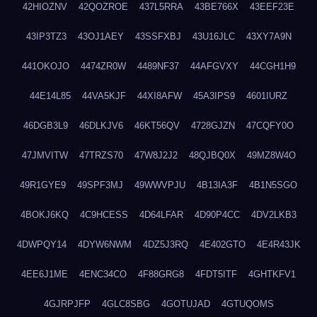
42HIOZNV
42QOZROE
437L5RRA
43BE766X
43EEF23E
43IP3TZ3
43OJ1AEY
43SSFXBJ
43U16JLC
43XY7A9N
441OKOJO
4474ZR0W
4489NF37
44AFGVXY
44CGH1H9
44E14L85
44VA5KJF
44XI8AFW
45A3IPS9
4601IURZ
46DGB3L9
46DLKJV6
46KT56QV
4728GJZN
47CQFY0O
47JMVITW
47TRZS70
47W8J2J2
48QJBQ0X
49MZ8W4O
49R1GYE9
49SPF3MJ
49WWVPJU
4B13IA3F
4B1N5SGO
4BOKJ6KQ
4C9HCESS
4D64LFAR
4D90P4CC
4DV2LKB3
4DWPQY14
4DYW6NWM
4DZ5J3RQ
4E402GTO
4E4R43JK
4EE6J1ME
4ENC34CO
4F88GRG8
4FDT5ITF
4GHTKFV1
4GJRPJFP
4GLC8SBG
4GOTUJAD
4GTUQOMS