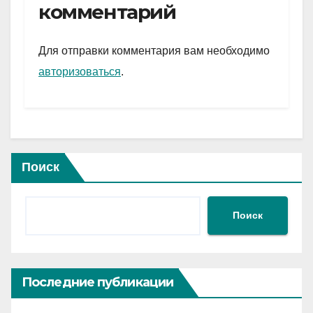
gr
s
а
комментарий
a
A
в
m
p
и
Для отправки комментария вам необходимо
p
ть
авторизоваться
.
Поиск
Поиск
Последние публикации