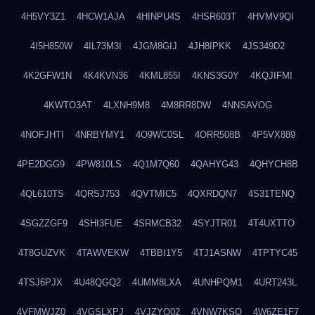
4H5VY3Z1
4HCW1AJA
4HINPU4S
4HSR603T
4HVMV9QI
4I5H850W
4IL73M3I
4JGM8GIJ
4JH8IPKK
4JS349D2
4K2GFW1N
4K4KVN36
4KML855I
4KNS3G0Y
4KQJIFMI
4KWTO3AT
4LXNH9M8
4M8RR8DW
4NNSAVOG
4NOFJHTI
4NRBYMY1
4O9WC0SL
4ORR508B
4P5VX889
4PE2DGG9
4PW810LS
4Q1M7Q60
4QAHYG43
4QHYCH8B
4QL610TS
4QRSJ753
4QVTMIC5
4QXRDQN7
4S31TENQ
4SGZZGF9
4SHI3FUE
4SRMCB32
4SYJTR01
4T4UXTTO
4T8GUZVK
4TAWVEKW
4TBBI1Y5
4TJ1ASNW
4TPTYC45
4TSJ6PJX
4U48QGQ2
4UMM8LXA
4UNHPQM1
4URT243L
4VFMWJZ0
4VGSLXPJ
4VJZYO02
4VNW7KSQ
4W6ZE1F7