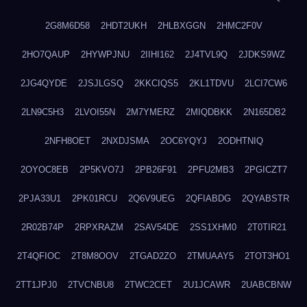
2G8M6D58
2HDT2UKH
2HLBXGGN
2HMC2F0V
2HO7QAUP
2HYWPJNU
2IIHI162
2J4TVL9Q
2JDKS9WZ
2JG4QYDE
2JSJLGSQ
2KKCIQS5
2KL1TDVU
2LCI7CW6
2LN9C5H3
2LVOI55N
2M7YMERZ
2MIQDBKK
2N165DB2
2NFH8OET
2NXDJSMA
2OC6YQYJ
2ODHTNIQ
2OYOC8EB
2P5KVO7J
2PB26F91
2PFU2MB3
2PGICZT7
2PJA33U1
2PK01RCU
2Q6V9UEG
2QFIABDG
2QYABSTR
2R02B74P
2RPXRAZM
2SAV54DE
2SS1XHM0
2T0TIR21
2T4QFIOC
2T8M8OOV
2TGAD2ZO
2TMUAAY5
2TOT3HO1
2TT1JPJ0
2TVCNBU8
2TWC2CET
2U1JCAWR
2UABCBNW