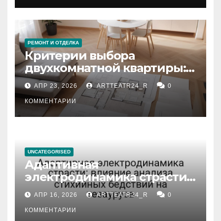
РЕМОНТ И ОТДЕЛКА
Критерии выбора
двухкомнатной квартиры:
планировка, площадь,
АПР 23, 2026
ARTTEATR24_R
0
состояние и документация
КОММЕНТАРИИ
UNCATEGORISED
Адаптивная
электродинамика страсти:
влияние анализа
АПР 16, 2026
ARTTEATR24_R
0
стихийных бедствий на
тезауруса
КОММЕНТАРИИ