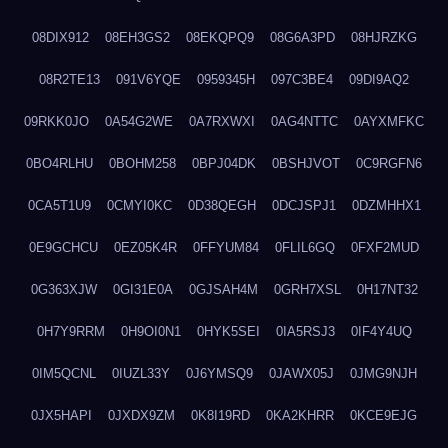
08DIX912
08EH3GS2
08EKQPQ9
08G6A3PD
08HJRZKG
08R2TE13
091V6YQE
0959345H
097C3BE4
09DI9AQ2
09RKK0JO
0A54G2WE
0A7RXWXI
0AG4NTTC
0AYXMFKC
0BO4RLHU
0BOHM258
0BPJ04DK
0BSHJVOT
0C9RGFN6
0CA5T1U9
0CMYI0KC
0D38QEGH
0DCJSPJ1
0DZMHHX1
0E9GCHCU
0EZ05K4R
0FFYUM84
0FLIL6GQ
0FXF2MUD
0G363XJW
0GI31E0A
0GJSAH4M
0GRH7XSL
0H17NT32
0H7Y9RRM
0H9OI0N1
0HYK5SEI
0IA5RSJ3
0IF4Y4UQ
0IM5QCNL
0IUZL33Y
0J6YMSQ9
0JAWX05J
0JMG9NJH
0JX5HAPI
0JXDX9ZM
0K8I19RD
0KA2KHRR
0KCE9EJG