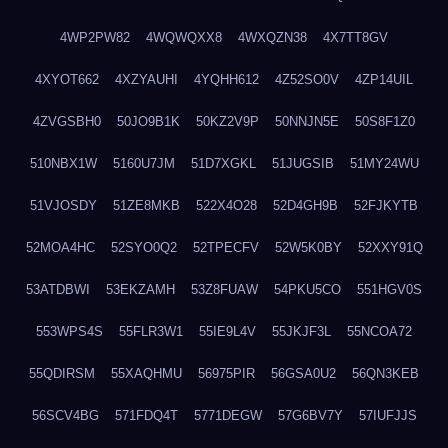
4WP2PW82
4WQWQXX8
4WXQZN38
4X7TT8GV
4XYOT662
4XZYAUHI
4YQHH612
4Z52SO0V
4ZP14UIL
4ZVGSBH0
50JO9B1K
50KZ2V9P
50NNJN5E
50S8F1Z0
510NBX1W
5160U7JM
51D7XGKL
51JUGSIB
51MY24WU
51VJOSDY
51ZE8MKB
522X4O28
52D4GH9B
52FJKYTB
52MOA4HC
52SYO0Q2
52TPECFV
52W5K0BY
52XXY91Q
53ATDBWI
53EKZAMH
53Z8FUAW
54PKU5CO
551HGV0S
553WPS4S
55FLR3W1
55IE9L4V
55JKJF3L
55NCOA72
55QDIRSM
55XAQHMU
56975PIR
56GSA0U2
56QN3KEB
56SCV4BG
571FDQ4T
5771DEGW
57G6BV7Y
57IUFJJS