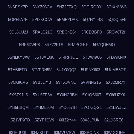
5NSPSK7R
5NYZ03GV
5NZ2F7XQ
5OGIRQDY
5OIXNVW6
5OPF8A7F
5PI2KCCW
5PMRZDAK
5Q7NY9BS
5QDQI5F8
5QL8UU2J
5RALQ21C
5RBG4E64
5RCDBBFD
5ROV8T2I
5RP6DWR8
5RZ72FTS
5RZPCFKF
5RZQDHMO
5SNLKYWW
5ST3XE0K
5T4RFJQE
5TDWI9U5
5TDWKNIX
5THBIEFD
5TVPRN5V
5UJY0QQ2
5UPNX603
5UUMB8OT
5V5K9CVS
5VB3LIYB
5VTXJVNC
5VVNNS1S
5XJ2MR7Y
5XSF9JLS
5XU6ZP3A
5Y0HCRBH
5Y1QS60T
5Y86UZX6
5YB5BBQM
5YHM530M
5YO667IH
5YO7ZQGL
5Z1BWJEZ
5Z1VP9TD
5ZYFJGV9
60IZ2Y44
60X8LPUK
62LJGRE8
6316UU0I
634ZKLU1
63MVU7SW
63SPQINX
63WDQUHH