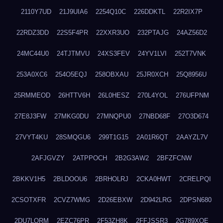
2110Y7UD
21J9UIA6
2254Q10C
226DDKTL
22R2IX7P
22RDZ3DD
22S5F4PR
22XXR3UO
232PTAJG
24AZ56D2
24MC44U0
24TJTMVU
24XS3FEV
24YV1LVI
252T7VNK
253A0XC6
254O5EQJ
258OBXAU
25JR0XCH
25Q8956U
25RMMEOD
26HTTV6H
26L0HESZ
270L4YOL
276UFPNM
27E8J3FW
27MKG0DU
27MNQPU0
27NBD68F
27O3D674
27VYT4KU
28SMQGU6
299T1G15
2A01R6QT
2AAYZL7V
2AFJGVZY
2ATPPOCH
2B2G3AW2
2BFZFCNW
2BKKV1H5
2BLDOOU6
2BRHOLRJ
2CKA0HWT
2CRELPQI
2CSOTXFR
2CVZ7WMG
2D26EBXW
2D942LRG
2DPSN680
2DU7LORM
2EZC76PR
2F53ZH8K
2FFJSSR3
2G789XQE