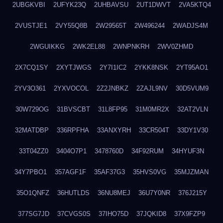
2UBGKVBI
2UFYK23Q
2UHBAVSU
2UT1DWVT
2VA5KTQ4
2VUSTJE1
2VY55Q8B
2W29565T
2W496244
2WADJS4M
2WGUIKKG
2WK2EL88
2WNPNKRH
2WV0ZHMD
2X7CQ1SY
2XYTJWGS
2Y7I1IC2
2YKK8NSK
2YT95AO1
2YV3O361
2YXVOCOL
2Z2JNBKZ
2ZAJL9NV
30D5VUM9
30W729OG
31BVSCBT
31L8FP95
31M0MR2X
32AT2VLN
32MATDBP
336RPFHA
33ANXYRH
33CR504T
33DY1V30
33T04ZZ0
3404O7P1
3478760D
34F92RUM
34HYUF3N
34Y7PBO1
357AGF1F
35AF37G3
35HVS0VG
35MJZMAN
35O1QNFZ
36HUTLDS
36NU8MEJ
36U7Y0NR
376J215Y
377SG7JD
37CVGS0S
37IHO75D
37JQKID8
37X9FZP9