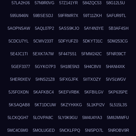
57LA2HJ6
57N9R0VG
57Z141YR
584ZQC53
58G12L5U
595U946N
59BSESDJ
59FRMR7X
59T11ZKH
5AFUR9TL
5AOPNSAW
5AQL07P2
5ASS9KJO
5AY4N3YE
5B3AF4SH
5CDCU7YL
5CWV233T
5DFYUFZ0
5DKYT31C
5DM253CG
5E4JC1TI
5EXK7A7W
5F447S51
5FMM242C
5FNR39CT
5GEF3377
5GYKO7P3
5H18E5N3
5H4C8VII
5HANI4XK
5HER0XEV
5HNS21Z8
5IFXGJFK
5IITXOZY
5IVSLWGV
5J5FOXDN
5KAFKBC4
5KEFVRBK
5KFBILGV
5KP635PE
5KSAQAB8
5KT1DCUW
5KZYHXKG
5L1KPI2V
5L515L3S
5LCKQGH7
5LOVPA8C
5LY0K9GU
5M4U4YA3
5M8JMWFU
5MC4C6M0
5MOLUGED
5NCKLFPQ
5NI5PO7L
5NROBV9R