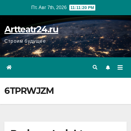
Перейти
Пт. Авг 7th, 2026
11:11:21 PM
к
содержанию
Artteatr24.ru
Строим будущее
6TPRWJZM