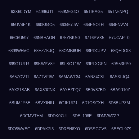
63X60DYM
64996J11
659M6G4O
65TIBAG5
65TN6NPQ
65UV4E1K
660K94O5
663467JW
664ESOLH
664FNVV4
66C6U597
66NBHAON
675YBKS0
67T6PVX5
67UCAPT0
6899WHVC
68EZZKJQ
68OMB6UH
68PDCJPV
68QHDOI3
699GTUTR
69KWPV8F
69LSOT1W
69PLXGPN
69S53RP0
6A5ZOVTI
6A7TVFIW
6AMAWT34
6ANZ4C8L
6AS3LJQ4
6AX21SAB
6AX80CNX
6AYEZFQ7
6B0V87BD
6BA9R10Z
6BUMJY5E
6BVXINIU
6CJKUI7J
6D1OSCXH
6D8BUPZM
6DCMVTHM
6DDK07UL
6DEL198E
6DMVW7ZP
6DO5WVEC
6DPAK2I3
6DREN8XO
6DSSGCV5
6EEGL9Z9