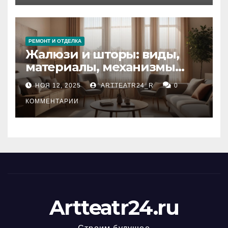
РЕМОНТ И ОТДЕЛКА
Жалюзи и шторы: виды,
материалы, механизмы
управления и уход
НОЯ 12, 2025
ARTTEATR24_R
0
КОММЕНТАРИИ
Artteatr24.ru