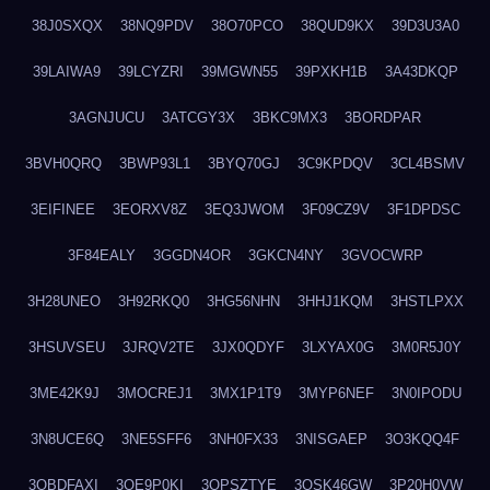
38J0SXQX
38NQ9PDV
38O70PCO
38QUD9KX
39D3U3A0
39LAIWA9
39LCYZRI
39MGWN55
39PXKH1B
3A43DKQP
3AGNJUCU
3ATCGY3X
3BKC9MX3
3BORDPAR
3BVH0QRQ
3BWP93L1
3BYQ70GJ
3C9KPDQV
3CL4BSMV
3EIFINEE
3EORXV8Z
3EQ3JWOM
3F09CZ9V
3F1DPDSC
3F84EALY
3GGDN4OR
3GKCN4NY
3GVOCWRP
3H28UNEO
3H92RKQ0
3HG56NHN
3HHJ1KQM
3HSTLPXX
3HSUVSEU
3JRQV2TE
3JX0QDYF
3LXYAX0G
3M0R5J0Y
3ME42K9J
3MOCREJ1
3MX1P1T9
3MYP6NEF
3N0IPODU
3N8UCE6Q
3NE5SFF6
3NH0FX33
3NISGAEP
3O3KQQ4F
3OBDFAXI
3OE9P0KI
3OPSZTYE
3OSK46GW
3P20H0VW