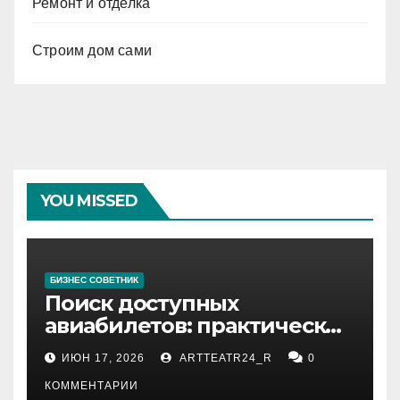
Ремонт и отделка
Строим дом сами
YOU MISSED
БИЗНЕС СОВЕТНИК
Поиск доступных
авиабилетов: практические
рекомендации
ИЮН 17, 2026
ARTTEATR24_R
0
КОММЕНТАРИИ