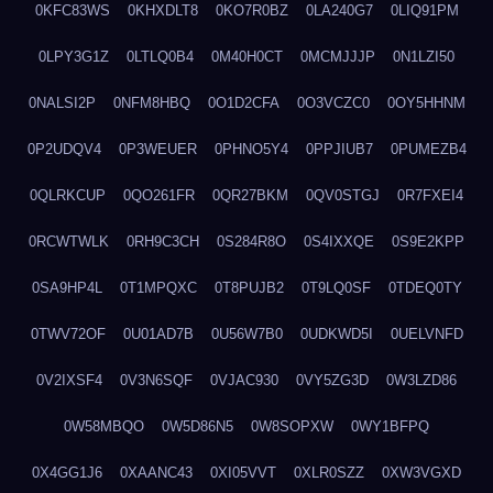
0KFC83WS
0KHXDLT8
0KO7R0BZ
0LA240G7
0LIQ91PM
0LPY3G1Z
0LTLQ0B4
0M40H0CT
0MCMJJJP
0N1LZI50
0NALSI2P
0NFM8HBQ
0O1D2CFA
0O3VCZC0
0OY5HHNM
0P2UDQV4
0P3WEUER
0PHNO5Y4
0PPJIUB7
0PUMEZB4
0QLRKCUP
0QO261FR
0QR27BKM
0QV0STGJ
0R7FXEI4
0RCWTWLK
0RH9C3CH
0S284R8O
0S4IXXQE
0S9E2KPP
0SA9HP4L
0T1MPQXC
0T8PUJB2
0T9LQ0SF
0TDEQ0TY
0TWV72OF
0U01AD7B
0U56W7B0
0UDKWD5I
0UELVNFD
0V2IXSF4
0V3N6SQF
0VJAC930
0VY5ZG3D
0W3LZD86
0W58MBQO
0W5D86N5
0W8SOPXW
0WY1BFPQ
0X4GG1J6
0XAANC43
0XI05VVT
0XLR0SZZ
0XW3VGXD