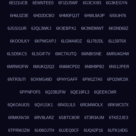
6EI21UCB
6EMNTEE0
6F1DJ5WF
6G3CXI93
6G3KEGYN
6H6L0Z3E
6HD2DCBO
6HM0FQJT
6HWL9A3P
6I5IUH76
6JGSI1UR
6JQL3WKJ
6K3EBPX1
6K3WDMWT
6KDND60Z
6KOOILKY
6KPMGXPJ
6LGMA8OZ
6LI78JDL
6LL59T6X
6LSD5KCS
6LSGIF7V
6MC7XUTQ
6MNBISNE
6MRU4GHW
6MRWI2FW
6MUKQ2Q2
6N6MCPD2
6N8H9PB2
6NS1JPER
6NTR3U7I
6OXMG49D
6PHYGAFF
6PM1Z7A5
6PO2WC0X
6PPNPOF5
6Q23B2FW
6QE19FL3
6QEEKCMR
6QKOAUOS
6QVIJ1K1
6R431JL5
6RGMWOLX
6RKWC57X
6RMKNV3X
6RV8LARZ
6SBTC8OR
6T3R3AJM
6TKE2JE3
6TPRWJZM
6U06OJTH
6UJEQ0CF
6UQ42P16
6UTK14DG