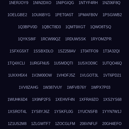
1NERJOY9
1NIN2DXO
1NIPGIQG
1NTYF4RH
1NZ06F8Q
1OELGBE2
1OUI6BYG
1PET0A5T
1PMAFB0V
1PSGIWB2
1Q3BPV0D
1QBCT8D3
1QMT9XGT
1QWO8TSQ
1QYKS8IF
1RCW99QZ
1RDUWSSK
1RYOMZPR
1SFXG5XT
1SSBXDLO
1SZ258AV
1T04TFO9
1T3A32QI
1TQ4XCLI
1URGFNU5
1USMDQTI
1USXOD9C
1UTQO46Q
1UXXH5X4
1V2M00OW
1VHOFJ5Z
1VLGOT3L
1VT6PD21
1VV8ZAHG
1W387VUY
1WFVB76Y
1WPX7P03
1WUHK6D4
1X9NP2FS
1XEHVF4N
1XFRA9ZO
1XS2YS68
1XSROT4L
1YS8YJ6Z
1YSKFL0G
1YUCNSFB
1YYN7W1J
1Z1US2M8
1ZLGWTF7
1ZOCGLFM
206VNFLF
20GH4EFO