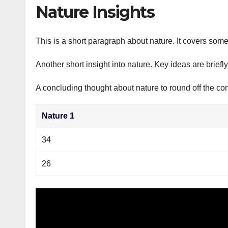
р
Nature Insights
p
а
p
в
This is a short paragraph about nature. It covers some
и
Another short insight into nature. Key ideas are briefl
т
ь
A concluding thought about nature to round off the con
Nature 1
34
26