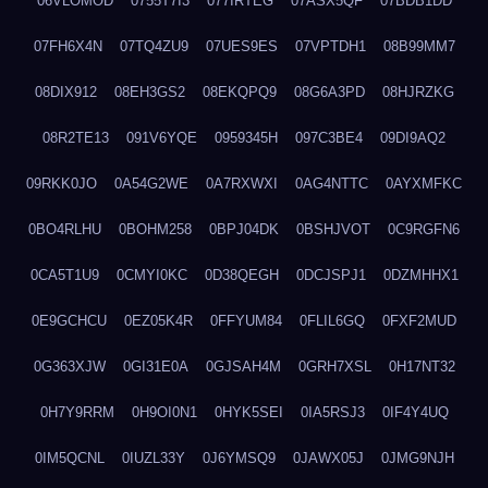
06VLOMOD
0755T7I3
077IRTEG
07ASX5QF
07BDB1DD
07FH6X4N
07TQ4ZU9
07UES9ES
07VPTDH1
08B99MM7
08DIX912
08EH3GS2
08EKQPQ9
08G6A3PD
08HJRZKG
08R2TE13
091V6YQE
0959345H
097C3BE4
09DI9AQ2
09RKK0JO
0A54G2WE
0A7RXWXI
0AG4NTTC
0AYXMFKC
0BO4RLHU
0BOHM258
0BPJ04DK
0BSHJVOT
0C9RGFN6
0CA5T1U9
0CMYI0KC
0D38QEGH
0DCJSPJ1
0DZMHHX1
0E9GCHCU
0EZ05K4R
0FFYUM84
0FLIL6GQ
0FXF2MUD
0G363XJW
0GI31E0A
0GJSAH4M
0GRH7XSL
0H17NT32
0H7Y9RRM
0H9OI0N1
0HYK5SEI
0IA5RSJ3
0IF4Y4UQ
0IM5QCNL
0IUZL33Y
0J6YMSQ9
0JAWX05J
0JMG9NJH