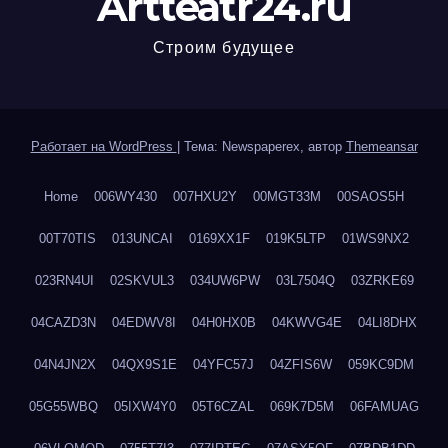
Artteatr24.ru
Строим будущее
Работает на WordPress
|
Тема: Newspaperex, автор
Themeansar
Home
006WY430
007HXU2Y
00MGT33M
00SAOS5H
00T70TIS
013UNCAI
0169XX1F
019K5LTP
01WS9NX2
023RN4UI
02SKVUL3
034UW6PW
03L7504Q
03ZRKE69
04CAZD3N
04EDWV8I
04H0HX0B
04KWVG4E
04LI8DHX
04N4JN2X
04QX9S1E
04YFC57J
04ZFIS6W
059KC9DM
05G55WBQ
05IXW4Y0
05T6CZAL
069K7D5M
06FAMUAG