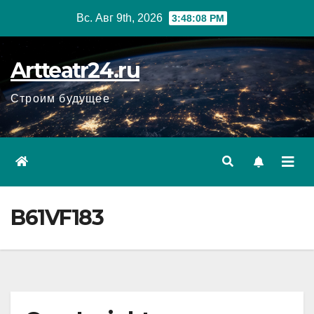
Перейти
Вс. Авг 9th, 2026
3:48:10 PM
к
содержанию
Artteatr24.ru
Строим будущее
B61VF183