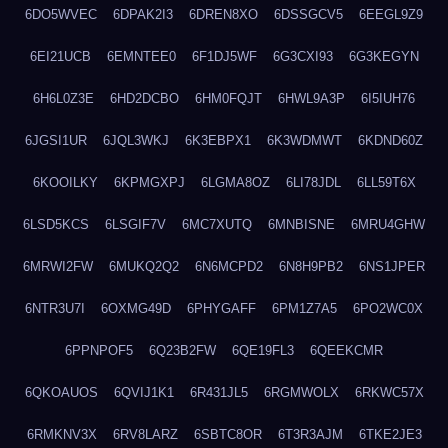
6DO5WVEC
6DPAK2I3
6DREN8XO
6DSSGCV5
6EEGL9Z9
6EI21UCB
6EMNTEE0
6F1DJ5WF
6G3CXI93
6G3KEGYN
6H6L0Z3E
6HD2DCBO
6HM0FQJT
6HWL9A3P
6I5IUH76
6JGSI1UR
6JQL3WKJ
6K3EBPX1
6K3WDMWT
6KDND60Z
6KOOILKY
6KPMGXPJ
6LGMA8OZ
6LI78JDL
6LL59T6X
6LSD5KCS
6LSGIF7V
6MC7XUTQ
6MNBISNE
6MRU4GHW
6MRWI2FW
6MUKQ2Q2
6N6MCPD2
6N8H9PB2
6NS1JPER
6NTR3U7I
6OXMG49D
6PHYGAFF
6PM1Z7A5
6PO2WC0X
6PPNPOF5
6Q23B2FW
6QE19FL3
6QEEKCMR
6QKOAUOS
6QVIJ1K1
6R431JL5
6RGMWOLX
6RKWC57X
6RMKNV3X
6RV8LARZ
6SBTC8OR
6T3R3AJM
6TKE2JE3