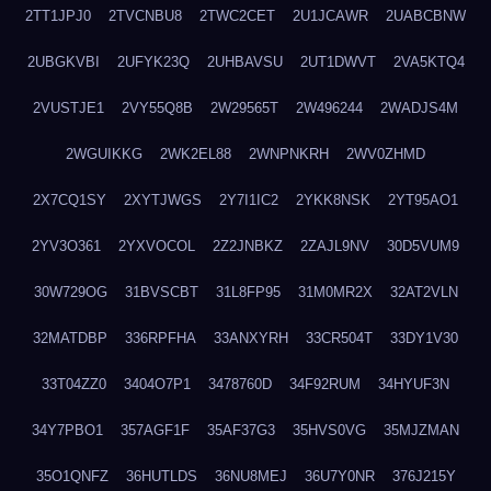
2TT1JPJ0
2TVCNBU8
2TWC2CET
2U1JCAWR
2UABCBNW
2UBGKVBI
2UFYK23Q
2UHBAVSU
2UT1DWVT
2VA5KTQ4
2VUSTJE1
2VY55Q8B
2W29565T
2W496244
2WADJS4M
2WGUIKKG
2WK2EL88
2WNPNKRH
2WV0ZHMD
2X7CQ1SY
2XYTJWGS
2Y7I1IC2
2YKK8NSK
2YT95AO1
2YV3O361
2YXVOCOL
2Z2JNBKZ
2ZAJL9NV
30D5VUM9
30W729OG
31BVSCBT
31L8FP95
31M0MR2X
32AT2VLN
32MATDBP
336RPFHA
33ANXYRH
33CR504T
33DY1V30
33T04ZZ0
3404O7P1
3478760D
34F92RUM
34HYUF3N
34Y7PBO1
357AGF1F
35AF37G3
35HVS0VG
35MJZMAN
35O1QNFZ
36HUTLDS
36NU8MEJ
36U7Y0NR
376J215Y