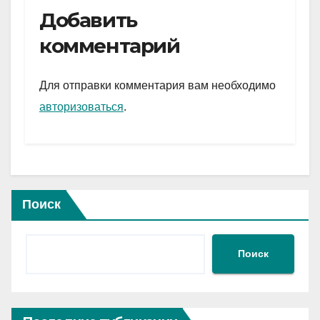
e
er
at
ail
р
Добавить
gr
s
а
комментарий
a
A
в
m
p
и
Для отправки комментария вам необходимо
p
ть
авторизоваться
.
Поиск
Поиск