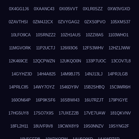
0X4GG1J6
0XAANC43
0XI05VVT
0XLR0SZZ
0XW3VGXD
0ZAVTHSI
0ZM4J2CX
0ZVYGAG2
0ZXS0PVO
105XMS37
10LFO9CA
10SRNZZ2
10ZH1AUS
10ZZI8A5
1103WHO1
11MGVORK
11P2UCTJ
126I93O6
12FS3WHV
12HZ1JWW
12K469CE
12QCPWZN
12UKQO0N
133P7UOC
13COV7L8
14GYHZ3D
14H4A825
14M9BJ75
14NJ13LJ
14PRJLGB
14PRLC85
14WY7OYZ
1546DY9V
15B2SHBQ
15C9WR6H
160ON64P
16P9KSF6
16SBWI43
16U7RZJT
179PIGYE
17HG5UY8
17SO7X9S
17UXEZ2B
17VE7UAW
181QKVNV
18FL2H11
18UVF9V8
19CWX8Y9
19S0NNZV
19SYNG2F