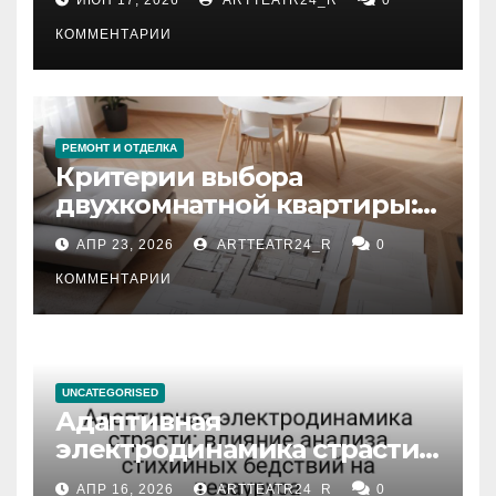
КОММЕНТАРИИ
РЕМОНТ И ОТДЕЛКА
Критерии выбора
двухкомнатной квартиры:
планировка, площадь,
АПР 23, 2026
ARTTEATR24_R
0
состояние и документация
КОММЕНТАРИИ
UNCATEGORISED
Адаптивная
электродинамика страсти:
влияние анализа
АПР 16, 2026
ARTTEATR24_R
0