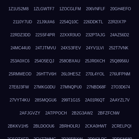
1Z1US2M8
1ZLGWTF7
1ZOCGLFM
206VNFLF
20GH4EFO
2110Y7UD
21J9UIA6
2254Q10C
226DDKTL
22R2IX7P
22RDZ3DD
22S5F4PR
22XXR3UO
232PTAJG
24AZ56D2
24MC44U0
24TJTMVU
24XS3FEV
24YV1LVI
252T7VNK
253A0XC6
254O5EQJ
258OBXAU
25JR0XCH
25Q8956U
25RMMEOD
26HTTV6H
26L0HESZ
270L4YOL
276UFPNM
27E8J3FW
27MKG0DU
27MNQPU0
27NBD68F
27O3D674
27VYT4KU
28SMQGU6
299T1G15
2A01R6QT
2AAYZL7V
2AFJGVZY
2ATPPOCH
2B2G3AW2
2BFZFCNW
2BKKV1H5
2BLDOOU6
2BRHOLRJ
2CKA0HWT
2CRELPQI