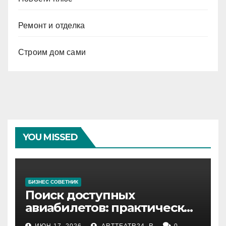
Ремонт и отделка
Строим дом сами
YOU MISSED
БИЗНЕС СОВЕТНИК
Поиск доступных
авиабилетов: практические
рекомендации
ИЮН 17, 2026
ARTTEATR24_R
0