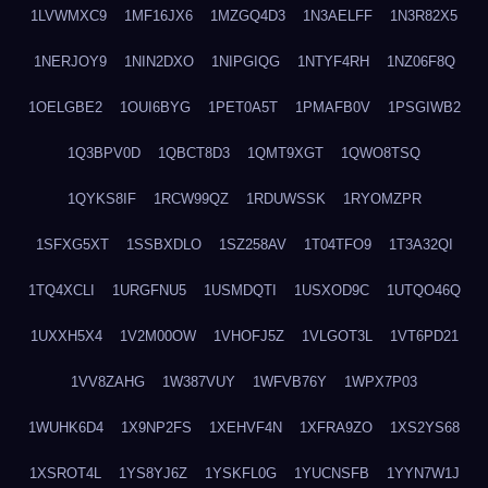
1LVWMXC9
1MF16JX6
1MZGQ4D3
1N3AELFF
1N3R82X5
1NERJOY9
1NIN2DXO
1NIPGIQG
1NTYF4RH
1NZ06F8Q
1OELGBE2
1OUI6BYG
1PET0A5T
1PMAFB0V
1PSGIWB2
1Q3BPV0D
1QBCT8D3
1QMT9XGT
1QWO8TSQ
1QYKS8IF
1RCW99QZ
1RDUWSSK
1RYOMZPR
1SFXG5XT
1SSBXDLO
1SZ258AV
1T04TFO9
1T3A32QI
1TQ4XCLI
1URGFNU5
1USMDQTI
1USXOD9C
1UTQO46Q
1UXXH5X4
1V2M00OW
1VHOFJ5Z
1VLGOT3L
1VT6PD21
1VV8ZAHG
1W387VUY
1WFVB76Y
1WPX7P03
1WUHK6D4
1X9NP2FS
1XEHVF4N
1XFRA9ZO
1XS2YS68
1XSROT4L
1YS8YJ6Z
1YSKFL0G
1YUCNSFB
1YYN7W1J