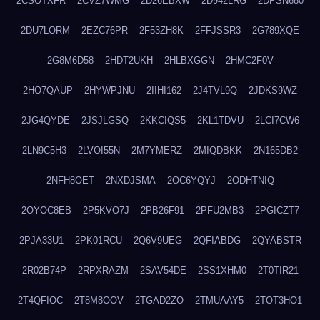
2CSOTXFR
2CVZ7WMG
2D26EBXW
2D942LRG
2DPSN680
2DU7LORM
2EZC76PR
2F53ZH8K
2FFJSSR3
2G789XQE
2G8M6D58
2HDT2UKH
2HLBXGGN
2HMC2F0V
2HO7QAUP
2HYWPJNU
2IIHI162
2J4TVL9Q
2JDKS9WZ
2JG4QYDE
2JSJLGSQ
2KKCIQS5
2KL1TDVU
2LCI7CW6
2LN9C5H3
2LVOI55N
2M7YMERZ
2MIQDBKK
2N165DB2
2NFH8OET
2NXDJSMA
2OC6YQYJ
2ODHTNIQ
2OYOC8EB
2P5KVO7J
2PB26F91
2PFU2MB3
2PGICZT7
2PJA33U1
2PK01RCU
2Q6V9UEG
2QFIABDG
2QYABSTR
2R02B74P
2RPXRAZM
2SAV54DE
2SS1XHM0
2T0TIR21
2T4QFIOC
2T8M8OOV
2TGAD2ZO
2TMUAAY5
2TOT3HO1