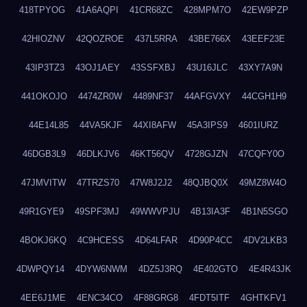
418TPYOG
41A6AQPI
41CR68ZC
428MPM7O
42EW9PZP
42HIOZNV
42QOZROE
437L5RRA
43BE766X
43EEF23E
43IP3TZ3
43OJ1AEY
43SSFXBJ
43U16JLC
43XY7A9N
441OKOJO
4474ZR0W
4489NF37
44AFGVXY
44CGH1H9
44E14L85
44VA5KJF
44XI8AFW
45A3IPS9
4601IURZ
46DGB3L9
46DLKJV6
46KT56QV
4728GJZN
47CQFY0O
47JMVITW
47TRZS70
47W8J2J2
48QJBQ0X
49MZ8W4O
49R1GYE9
49SPF3MJ
49WWVPJU
4B13IA3F
4B1N5SGO
4BOKJ6KQ
4C9HCESS
4D64LFAR
4D90P4CC
4DV2LKB3
4DWPQY14
4DYW6NWM
4DZ5J3RQ
4E402GTO
4E4R43JK
4EE6J1ME
4ENC34CO
4F88GRG8
4FDT5ITF
4GHTKFV1