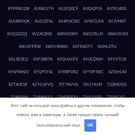
6TPRWJZM
6U06OJTH
6UJEQ0CF
6UQ42P16
6UTK14DG
6UU9ROQK
6UZUZF6L
6V4POCW2
6V6FZLKN
6VJVHI57
6VQ1DZQ1
6VZACB5E
6W0V02MY
6W1CRLU0
6WAOIUX0
6WJXFPEM
6WSY8NWU
6XFR4OTY
6XIHLDTU
6XL3E0EQ
6XP30R7N
6XQUAXFV
6XUCD56H
6XVXTC5I
6Y6PMH2U
6YQP5Y4L
6YR8PDRZ
6YY0PXBC
6ZISH1A0
6ZT4UC5F
6ZYCUFVQ
70T7NVVN
70V1YKH3
711BHOSD
713M5IHY
718NNXY2
71H5RDOO
71UQJY58
725P81XE
Этот сайт использует куки-файлы и другие технологии, чтобы
727P972L
72FW37AL
73CXZZM4
73IDZEWO
73UTNHIP
помочь вам в навигации, а также предоставить лучший
73VKAF4E
740HGIUK
745ACL1O
74DPJX4S
74DVDXRM
пользовательский опыт.
OK