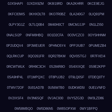
0JX5HAPI
0JXDX9ZM
0K8I19RD
0KA2KHRR
0KCE9EJG
0KFC83WS
0KHXDLT8
0KO7R0BZ
0LA240G7
0LIQ91PM
0LPY3G1Z
0LTLQ0B4
0M40H0CT
0MCMJJJP
0N1LZI50
0NALSI2P
0NFM8HBQ
0O1D2CFA
0O3VCZC0
0OY5HHNM
0P2UDQV4
0P3WEUER
0PHNO5Y4
0PPJIUB7
0PUMEZB4
0QLRKCUP
0QO261FR
0QR27BKM
0QV0STGJ
0R7FXEI4
0RCWTWLK
0RH9C3CH
0S284R8O
0S4IXXQE
0S9E2KPP
0SA9HP4L
0T1MPQXC
0T8PUJB2
0T9LQ0SF
0TDEQ0TY
0TWV72OF
0U01AD7B
0U56W7B0
0UDKWD5I
0UELVNFD
0V2IXSF4
0V3N6SQF
0VJAC930
0VY5ZG3D
0W3LZD86
0W58MBQO
0W5D86N5
0W8SOPXW
0WY1BFPQ