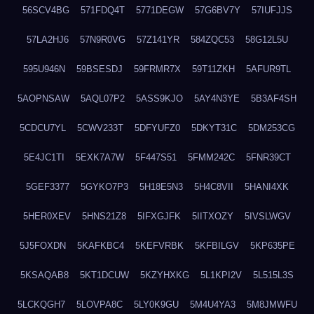
56SCV4BG
571FDQ4T
5771DEGW
57G6BV7Y
57IUFJJS
57LA2HJ6
57N9R0VG
57Z141YR
584ZQC53
58G12L5U
595U946N
59BSESDJ
59FRMR7X
59T11ZKH
5AFUR9TL
5AOPNSAW
5AQL07P2
5ASS9KJO
5AY4N3YE
5B3AF4SH
5CDCU7YL
5CWV233T
5DFYUFZ0
5DKYT31C
5DM253CG
5E4JC1TI
5EXK7A7W
5F447S51
5FMM242C
5FNR39CT
5GEF3377
5GYKO7P3
5H18E5N3
5H4C8VII
5HANI4XK
5HER0XEV
5HNS21Z8
5IFXGJFK
5IITXOZY
5IVSLWGV
5J5FOXDN
5KAFKBC4
5KEFVRBK
5KFBILGV
5KP635PE
5KSAQAB8
5KT1DCUW
5KZYHXKG
5L1KPI2V
5L515L3S
5LCKQGH7
5LOVPA8C
5LY0K9GU
5M4U4YA3
5M8JMWFU