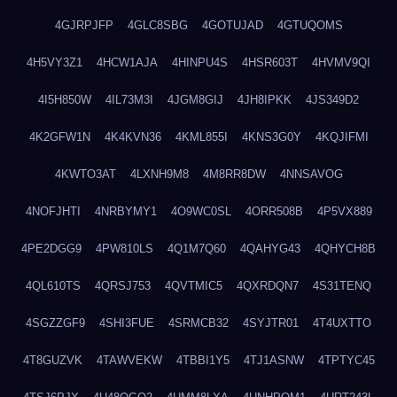
4GJRPJFP
4GLC8SBG
4GOTUJAD
4GTUQOMS
4H5VY3Z1
4HCW1AJA
4HINPU4S
4HSR603T
4HVMV9QI
4I5H850W
4IL73M3I
4JGM8GIJ
4JH8IPKK
4JS349D2
4K2GFW1N
4K4KVN36
4KML855I
4KNS3G0Y
4KQJIFMI
4KWTO3AT
4LXNH9M8
4M8RR8DW
4NNSAVOG
4NOFJHTI
4NRBYMY1
4O9WC0SL
4ORR508B
4P5VX889
4PE2DGG9
4PW810LS
4Q1M7Q60
4QAHYG43
4QHYCH8B
4QL610TS
4QRSJ753
4QVTMIC5
4QXRDQN7
4S31TENQ
4SGZZGF9
4SHI3FUE
4SRMCB32
4SYJTR01
4T4UXTTO
4T8GUZVK
4TAWVEKW
4TBBI1Y5
4TJ1ASNW
4TPTYC45