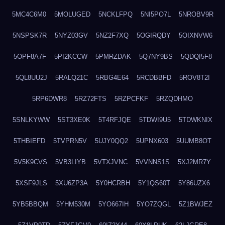
5MC4C6M0
5MOLUGED
5NCKLFPQ
5NI5PO7L
5NROBV9R
5NSPSK7R
5NYZ03GV
5NZ2F7XQ
5OGIRQDY
5OIXNVW6
5OPF8A7F
5PI2KCCW
5PMRZDAK
5Q7NY9BS
5QDQI5F8
5QL8UU2J
5RALQ21C
5RBG4E64
5RCDBBFD
5ROV8T2I
5RP6DWR8
5RZ72FTS
5RZPCFKF
5RZQDHMO
5SNLKYWW
5ST3XE0K
5T4RFJQE
5TDWI9U5
5TDWKNIX
5THBIEFD
5TVPRN5V
5UJY0QQ2
5UPNX603
5UUMB8OT
5V5K9CVS
5VB3LIYB
5VTXJVNC
5VVNNS1S
5XJ2MR7Y
5XSF9JLS
5XU6ZP3A
5Y0HCRBH
5Y1QS60T
5Y86UZX6
5YB5BBQM
5YHM530M
5YO667IH
5YO7ZQGL
5Z1BWJEZ