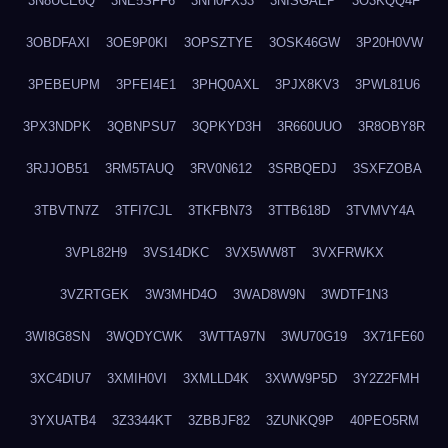
3N8UCE6Q
3NE5SFF6
3NH0FX33
3NISGAEP
3O3KQQ4F
3OBDFAXI
3OE9P0KI
3OPSZTYE
3OSK46GW
3P20H0VW
3PEBEUPM
3PFEI4E1
3PHQ0AXL
3PJX8KV3
3PWL81U6
3PX3NDPK
3QBNPSU7
3QPKYD3H
3R660UUO
3R8OBY8R
3RJJOB51
3RM5TAUQ
3RV0N612
3SRBQEDJ
3SXFZOBA
3TBVTN7Z
3TFI7CJL
3TKFBN73
3TTB618D
3TVMVY4A
3VPL82H9
3VS14DKC
3VX5WW8T
3VXFRWKX
3VZRTGEK
3W3MHD4O
3WAD8W9N
3WDTF1N3
3WI8G8SN
3WQDYCWK
3WTTA97N
3WU70G19
3X71FE60
3XC4DIU7
3XMIH0VI
3XMLLD4K
3XWW9P5D
3Y2Z2FMH
3YXUATB4
3Z3344KT
3ZBBJF82
3ZUNKQ9P
40PEO5RM