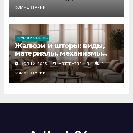
стихийных бедствий на
тезауруса
КОММЕНТАРИИ
РЕМОНТ И ОТДЕЛКА
Жалюзи и шторы: виды,
материалы, механизмы
управления и уход
НОЯ 12, 2025
ARTTEATR24_R
0
КОММЕНТАРИИ