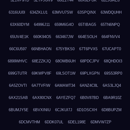
5Z1VP9TD
5ZYFJGV9
60IZ2Y44
60X8LPUK
62LJGRE8
6316UU0I
634ZKLU1
63MVU7SW
63SPQINX
63WDQUHH
63X60DYM
64996J11
659M6G4O
65TIBAG5
65TN6NPQ
65UV4E1K
660K94O5
663467JW
664ESOLH
664FNVV4
66C6U597
66NBHAON
675YBKS0
67T6PVX5
67UCAPT0
6899WHVC
68EZZKJQ
68OMB6UH
68PDCJPV
68QHDOI3
699GTUTR
69KWPV8F
69LSOT1W
69PLXGPN
69S53RP0
6A5ZOVTI
6A7TVFIW
6AMAWT34
6ANZ4C8L
6AS3LJQ4
6AX21SAB
6AX80CNX
6AYEZFQ7
6B0V87BD
6BA9R10Z
6BUMJY5E
6BVXINIU
6CJKUI7J
6D1OSCXH
6D8BUPZM
6DCMVTHM
6DDK07UL
6DEL198E
6DMVW7ZP