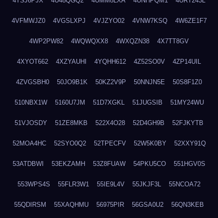
4TSJ6PJX
4U48QGQ2
4UMM8LXA
4UNHPQM1
4URT243L
4VFMWJZ0
4VGSLXPJ
4VJZYO02
4VNW7KSQ
4W6ZE1F7
4WP2PW82
4WQWQXX8
4WXQZN38
4X7TT8GV
4XYOT662
4XZYAUHI
4YQHH612
4Z52SO0V
4ZP14UIL
4ZVGSBH0
50JO9B1K
50KZ2V9P
50NNJN5E
50S8F1Z0
510NBX1W
5160U7JM
51D7XGKL
51JUGSIB
51MY24WU
51VJOSDY
51ZE8MKB
522X4O28
52D4GH9B
52FJKYTB
52MOA4HC
52SYO0Q2
52TPECFV
52W5K0BY
52XXY91Q
53ATDBWI
53EKZAMH
53Z8FUAW
54PKU5CO
551HGV0S
553WPS4S
55FLR3W1
55IE9L4V
55JKJF3L
55NCOA72
55QDIRSM
55XAQHMU
56975PIR
56GSA0U2
56QN3KEB