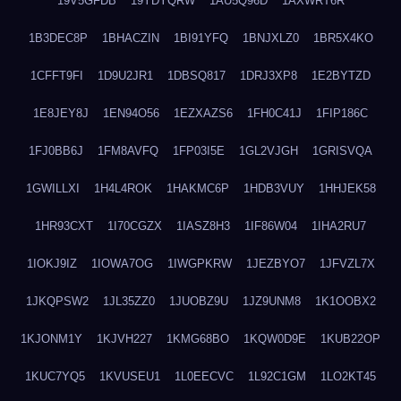
19V5GFDB
19YDYQRW
1AU5Q96D
1AXWRT6R
1B3DEC8P
1BHACZIN
1BI91YFQ
1BNJXLZ0
1BR5X4KO
1CFFT9FI
1D9U2JR1
1DBSQ817
1DRJ3XP8
1E2BYTZD
1E8JEY8J
1EN94O56
1EZXAZS6
1FH0C41J
1FIP186C
1FJ0BB6J
1FM8AVFQ
1FP03I5E
1GL2VJGH
1GRISVQA
1GWILLXI
1H4L4ROK
1HAKMC6P
1HDB3VUY
1HHJEK58
1HR93CXT
1I70CGZX
1IASZ8H3
1IF86W04
1IHA2RU7
1IOKJ9IZ
1IOWA7OG
1IWGPKRW
1JEZBYO7
1JFVZL7X
1JKQPSW2
1JL35ZZ0
1JUOBZ9U
1JZ9UNM8
1K1OOBX2
1KJONM1Y
1KJVH227
1KMG68BO
1KQW0D9E
1KUB22OP
1KUC7YQ5
1KVUSEU1
1L0EECVC
1L92C1GM
1LO2KT45