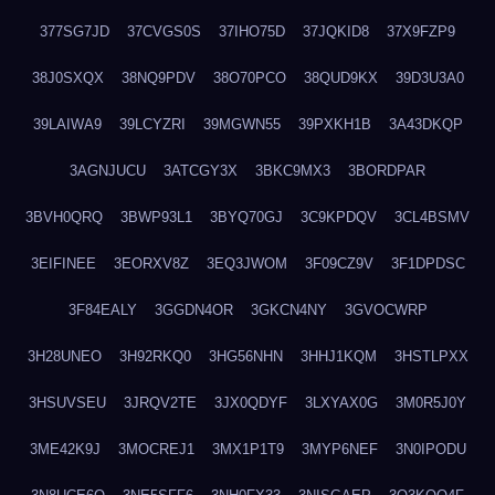
377SG7JD
37CVGS0S
37IHO75D
37JQKID8
37X9FZP9
38J0SXQX
38NQ9PDV
38O70PCO
38QUD9KX
39D3U3A0
39LAIWA9
39LCYZRI
39MGWN55
39PXKH1B
3A43DKQP
3AGNJUCU
3ATCGY3X
3BKC9MX3
3BORDPAR
3BVH0QRQ
3BWP93L1
3BYQ70GJ
3C9KPDQV
3CL4BSMV
3EIFINEE
3EORXV8Z
3EQ3JWOM
3F09CZ9V
3F1DPDSC
3F84EALY
3GGDN4OR
3GKCN4NY
3GVOCWRP
3H28UNEO
3H92RKQ0
3HG56NHN
3HHJ1KQM
3HSTLPXX
3HSUVSEU
3JRQV2TE
3JX0QDYF
3LXYAX0G
3M0R5J0Y
3ME42K9J
3MOCREJ1
3MX1P1T9
3MYP6NEF
3N0IPODU