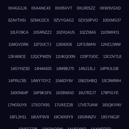
0X4GG1J6
0XAANC43
0XI05VVT
0XLR0SZZ
0XW3VGXD
0ZAVTHSI
0ZM4J2CX
0ZVYGAG2
0ZXS0PVO
105XMS37
10LFO9CA
10SRNZZ2
10ZH1AUS
10ZZI8A5
1103WHO1
11MGVORK
11P2UCTJ
126I93O6
12FS3WHV
12HZ1JWW
12K469CE
12QCPWZN
12UKQO0N
133P7UOC
13COV7L8
14GYHZ3D
14H4A825
14M9BJ75
14NJ13LJ
14PRJLGB
14PRLC85
14WY7OYZ
1546DY9V
15B2SHBQ
15C9WR6H
160ON64P
16P9KSF6
16SBWI43
16U7RZJT
179PIGYE
17HG5UY8
17SO7X9S
17UXEZ2B
17VE7UAW
181QKVNV
18FL2H11
18UVF9V8
19CWX8Y9
19S0NNZV
19SYNG2F