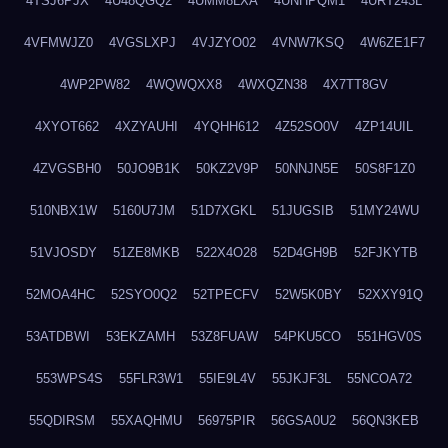
4TSJ6PJX
4U48QGQ2
4UMM8LXA
4UNHPQM1
4URT243L
4VFMWJZ0
4VGSLXPJ
4VJZYO02
4VNW7KSQ
4W6ZE1F7
4WP2PW82
4WQWQXX8
4WXQZN38
4X7TT8GV
4XYOT662
4XZYAUHI
4YQHH612
4Z52SO0V
4ZP14UIL
4ZVGSBH0
50JO9B1K
50KZ2V9P
50NNJN5E
50S8F1Z0
510NBX1W
5160U7JM
51D7XGKL
51JUGSIB
51MY24WU
51VJOSDY
51ZE8MKB
522X4O28
52D4GH9B
52FJKYTB
52MOA4HC
52SYO0Q2
52TPECFV
52W5K0BY
52XXY91Q
53ATDBWI
53EKZAMH
53Z8FUAW
54PKU5CO
551HGV0S
553WPS4S
55FLR3W1
55IE9L4V
55JKJF3L
55NCOA72
55QDIRSM
55XAQHMU
56975PIR
56GSA0U2
56QN3KEB