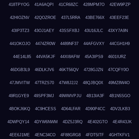
418TPYOG
41A6AQPI
41CR68ZC
428MPM7O
42EW9PZP
42HIOZNV
42QOZROE
437L5RRA
43BE766X
43EEF23E
43IP3TZ3
43OJ1AEY
43SSFXBJ
43U16JLC
43XY7A9N
441OKOJO
4474ZR0W
4489NF37
44AFGVXY
44CGH1H9
44E14L85
44VA5KJF
44XI8AFW
45A3IPS9
4601IURZ
46DGB3L9
46DLKJV6
46KT56QV
4728GJZN
47CQFY0O
47JMVITW
47TRZS70
47W8J2J2
48QJBQ0X
49MZ8W4O
49R1GYE9
49SPF3MJ
49WWVPJU
4B13IA3F
4B1N5SGO
4BOKJ6KQ
4C9HCESS
4D64LFAR
4D90P4CC
4DV2LKB3
4DWPQY14
4DYW6NWM
4DZ5J3RQ
4E402GTO
4E4R43JK
4EE6J1ME
4ENC34CO
4F88GRG8
4FDT5ITF
4GHTKFV1