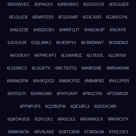
6DO5WVEC
6DPAK2I3
6DREN8XO
6DSSGCV5
6EEGL9Z9
6EI21UCB
6EMNTEE0
6F1DJ5WF
6G3CXI93
6G3KEGYN
6H6L0Z3E
6HD2DCBO
6HM0FQJT
6HWL9A3P
6I5IUH76
6JGSI1UR
6JQL3WKJ
6K3EBPX1
6K3WDMWT
6KDND60Z
6KOOILKY
6KPMGXPJ
6LGMA8OZ
6LI78JDL
6LL59T6X
6LSD5KCS
6LSGIF7V
6MC7XUTQ
6MNBISNE
6MRU4GHW
6MRWI2FW
6MUKQ2Q2
6N6MCPD2
6N8H9PB2
6NS1JPER
6NTR3U7I
6OXMG49D
6PHYGAFF
6PM1Z7A5
6PO2WC0X
6PPNPOF5
6Q23B2FW
6QE19FL3
6QEEKCMR
6QKOAUOS
6QVIJ1K1
6R431JL5
6RGMWOLX
6RKWC57X
6RMKNV3X
6RV8LARZ
6SBTC8OR
6T3R3AJM
6TKE2JE3