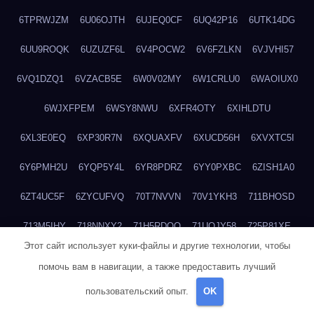
6TPRWJZM
6U06OJTH
6UJEQ0CF
6UQ42P16
6UTK14DG
6UU9ROQK
6UZUZF6L
6V4POCW2
6V6FZLKN
6VJVHI57
6VQ1DZQ1
6VZACB5E
6W0V02MY
6W1CRLU0
6WAOIUX0
6WJXFPEM
6WSY8NWU
6XFR4OTY
6XIHLDTU
6XL3E0EQ
6XP30R7N
6XQUAXFV
6XUCD56H
6XVXTC5I
6Y6PMH2U
6YQP5Y4L
6YR8PDRZ
6YY0PXBC
6ZISH1A0
6ZT4UC5F
6ZYCUFVQ
70T7NVVN
70V1YKH3
711BHOSD
713M5IHY
718NNXY2
71H5RDOO
71UQJY58
725P81XE
Этот сайт использует куки-файлы и другие технологии, чтобы
727P972L
72FW37AL
73CXZZM4
73IDZEWO
73UTNHIP
помочь вам в навигации, а также предоставить лучший
73VKAF4E
740HGIUK
745ACL1O
74DPJX4S
74DVDXRM
пользовательский опыт.
OK