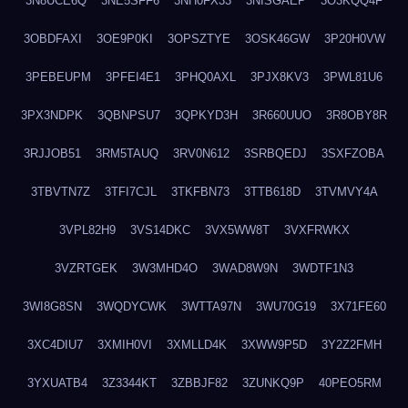
3N8UCE6Q
3NE5SFF6
3NH0FX33
3NISGAEP
3O3KQQ4F
3OBDFAXI
3OE9P0KI
3OPSZTYE
3OSK46GW
3P20H0VW
3PEBEUPM
3PFEI4E1
3PHQ0AXL
3PJX8KV3
3PWL81U6
3PX3NDPK
3QBNPSU7
3QPKYD3H
3R660UUO
3R8OBY8R
3RJJOB51
3RM5TAUQ
3RV0N612
3SRBQEDJ
3SXFZOBA
3TBVTN7Z
3TFI7CJL
3TKFBN73
3TTB618D
3TVMVY4A
3VPL82H9
3VS14DKC
3VX5WW8T
3VXFRWKX
3VZRTGEK
3W3MHD4O
3WAD8W9N
3WDTF1N3
3WI8G8SN
3WQDYCWK
3WTTA97N
3WU70G19
3X71FE60
3XC4DIU7
3XMIH0VI
3XMLLD4K
3XWW9P5D
3Y2Z2FMH
3YXUATB4
3Z3344KT
3ZBBJF82
3ZUNKQ9P
40PEO5RM