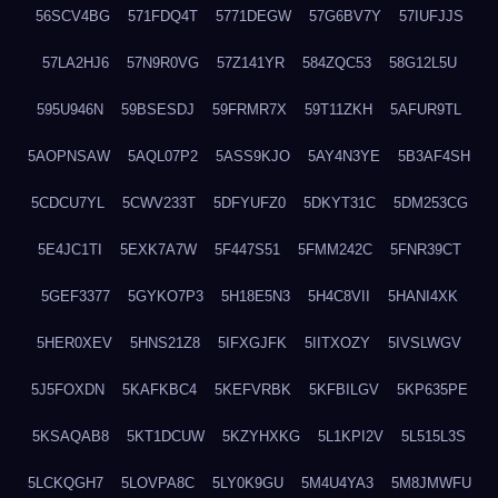
56SCV4BG
571FDQ4T
5771DEGW
57G6BV7Y
57IUFJJS
57LA2HJ6
57N9R0VG
57Z141YR
584ZQC53
58G12L5U
595U946N
59BSESDJ
59FRMR7X
59T11ZKH
5AFUR9TL
5AOPNSAW
5AQL07P2
5ASS9KJO
5AY4N3YE
5B3AF4SH
5CDCU7YL
5CWV233T
5DFYUFZ0
5DKYT31C
5DM253CG
5E4JC1TI
5EXK7A7W
5F447S51
5FMM242C
5FNR39CT
5GEF3377
5GYKO7P3
5H18E5N3
5H4C8VII
5HANI4XK
5HER0XEV
5HNS21Z8
5IFXGJFK
5IITXOZY
5IVSLWGV
5J5FOXDN
5KAFKBC4
5KEFVRBK
5KFBILGV
5KP635PE
5KSAQAB8
5KT1DCUW
5KZYHXKG
5L1KPI2V
5L515L3S
5LCKQGH7
5LOVPA8C
5LY0K9GU
5M4U4YA3
5M8JMWFU