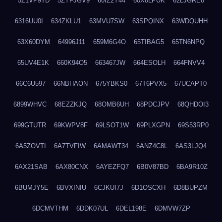
5Z1VP9TD
5ZYFJGV9
60IZ2Y44
60X8LPUK
62LJGRE8
6316UU0I
634ZKLU1
63MVU7SW
63SPQINX
63WDQUHH
63X60DYM
64996J11
659M6G4O
65TIBAG5
65TN6NPQ
65UV4E1K
660K94O5
663467JW
664ESOLH
664FNVV4
66C6U597
66NBHAON
675YBKS0
67T6PVX5
67UCAPT0
6899WHVC
68EZZKJQ
68OMB6UH
68PDCJPV
68QHDOI3
699GTUTR
69KWPV8F
69LSOT1W
69PLXGPN
69S53RP0
6A5ZOVTI
6A7TVFIW
6AMAWT34
6ANZ4C8L
6AS3LJQ4
6AX21SAB
6AX80CNX
6AYEZFQ7
6B0V87BD
6BA9R10Z
6BUMJY5E
6BVXINIU
6CJKUI7J
6D1OSCXH
6D8BUPZM
6DCMVTHM
6DDK07UL
6DEL198E
6DMVW7ZP