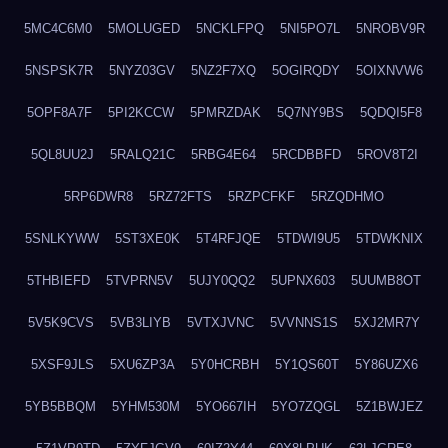
5MC4C6M0
5MOLUGED
5NCKLFPQ
5NI5PO7L
5NROBV9R
5NSPSK7R
5NYZ03GV
5NZ2F7XQ
5OGIRQDY
5OIXNVW6
5OPF8A7F
5PI2KCCW
5PMRZDAK
5Q7NY9BS
5QDQI5F8
5QL8UU2J
5RALQ21C
5RBG4E64
5RCDBBFD
5ROV8T2I
5RP6DWR8
5RZ72FTS
5RZPCFKF
5RZQDHMO
5SNLKYWW
5ST3XE0K
5T4RFJQE
5TDWI9U5
5TDWKNIX
5THBIEFD
5TVPRN5V
5UJY0QQ2
5UPNX603
5UUMB8OT
5V5K9CVS
5VB3LIYB
5VTXJVNC
5VVNNS1S
5XJ2MR7Y
5XSF9JLS
5XU6ZP3A
5Y0HCRBH
5Y1QS60T
5Y86UZX6
5YB5BBQM
5YHM530M
5YO667IH
5YO7ZQGL
5Z1BWJEZ