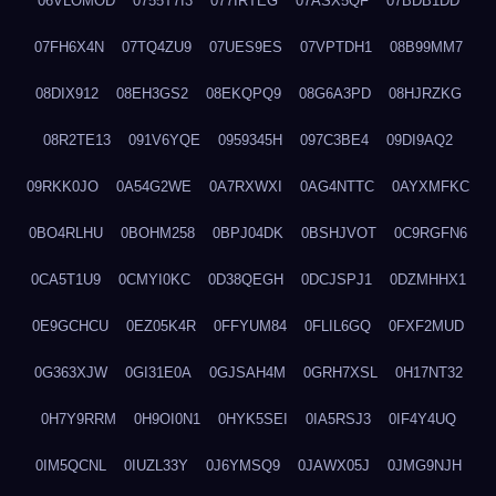
06VLOMOD
0755T7I3
077IRTEG
07ASX5QF
07BDB1DD
07FH6X4N
07TQ4ZU9
07UES9ES
07VPTDH1
08B99MM7
08DIX912
08EH3GS2
08EKQPQ9
08G6A3PD
08HJRZKG
08R2TE13
091V6YQE
0959345H
097C3BE4
09DI9AQ2
09RKK0JO
0A54G2WE
0A7RXWXI
0AG4NTTC
0AYXMFKC
0BO4RLHU
0BOHM258
0BPJ04DK
0BSHJVOT
0C9RGFN6
0CA5T1U9
0CMYI0KC
0D38QEGH
0DCJSPJ1
0DZMHHX1
0E9GCHCU
0EZ05K4R
0FFYUM84
0FLIL6GQ
0FXF2MUD
0G363XJW
0GI31E0A
0GJSAH4M
0GRH7XSL
0H17NT32
0H7Y9RRM
0H9OI0N1
0HYK5SEI
0IA5RSJ3
0IF4Y4UQ
0IM5QCNL
0IUZL33Y
0J6YMSQ9
0JAWX05J
0JMG9NJH