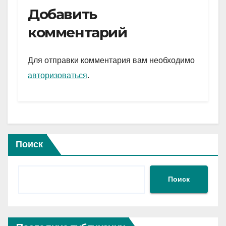
e
er
at
ail
р
Добавить
gr
s
а
комментарий
a
A
в
m
p
и
Для отправки комментария вам необходимо
p
ть
авторизоваться
.
Поиск
Поиск