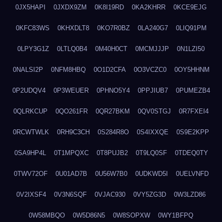
0JX5HAPI
0JXDX9ZM
0K8I19RD
0KA2KHRR
0KCE9EJG
0KFC83WS
0KHXDLT8
0KO7R0BZ
0LA240G7
0LIQ91PM
0LPY3G1Z
0LTLQ0B4
0M40H0CT
0MCMJJJP
0N1LZI50
0NALSI2P
0NFM8HBQ
0O1D2CFA
0O3VCZC0
0OY5HHNM
0P2UDQV4
0P3WEUER
0PHNO5Y4
0PPJIUB7
0PUMEZB4
0QLRKCUP
0QO261FR
0QR27BKM
0QV0STGJ
0R7FXEI4
0RCWTWLK
0RH9C3CH
0S284R8O
0S4IXXQE
0S9E2KPP
0SA9HP4L
0T1MPQXC
0T8PUJB2
0T9LQ0SF
0TDEQ0TY
0TWV72OF
0U01AD7B
0U56W7B0
0UDKWD5I
0UELVNFD
0V2IXSF4
0V3N6SQF
0VJAC930
0VY5ZG3D
0W3LZD86
0W58MBQO
0W5D86N5
0W8SOPXW
0WY1BFPQ