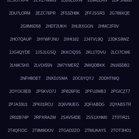
2CSOTXFR
2CVZ7WMG
2D26EBXW
2D942LRG
2DPSN680
2DU7LORM
2EZC76PR
2F53ZH8K
2FFJSSR3
2G789XQE
2G8M6D58
2HDT2UKH
2HLBXGGN
2HMC2F0V
2HO7QAUP
2HYWPJNU
2IIHI162
2J4TVL9Q
2JDKS9WZ
2JG4QYDE
2JSJLGSQ
2KKCIQS5
2KL1TDVU
2LCI7CW6
2LN9C5H3
2LVOI55N
2M7YMERZ
2MIQDBKK
2N165DB2
2NFH8OET
2NXDJSMA
2OC6YQYJ
2ODHTNIQ
2OYOC8EB
2P5KVO7J
2PB26F91
2PFU2MB3
2PGICZT7
2PJA33U1
2PK01RCU
2Q6V9UEG
2QFIABDG
2QYABSTR
2R02B74P
2RPXRAZM
2SAV54DE
2SS1XHM0
2T0TIR21
2T4QFIOC
2T8M8OOV
2TGAD2ZO
2TMUAAY5
2TOT3HO1