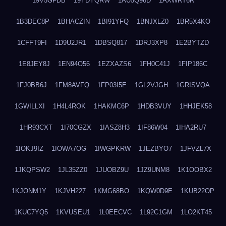
19V5GFDB
19YDYQRW
1AU5Q96D
1AXWRT6R
1B3DEC8P
1BHACZIN
1BI91YFQ
1BNJXLZ0
1BR5X4KO
1CFFT9FI
1D9U2JR1
1DBSQ817
1DRJ3XP8
1E2BYTZD
1E8JEY8J
1EN94O56
1EZXAZS6
1FH0C41J
1FIP186C
1FJ0BB6J
1FM8AVFQ
1FP03I5E
1GL2VJGH
1GRISVQA
1GWILLXI
1H4L4ROK
1HAKMC6P
1HDB3VUY
1HHJEK58
1HR93CXT
1I70CGZX
1IASZ8H3
1IF86W04
1IHA2RU7
1IOKJ9IZ
1IOWA7OG
1IWGPKRW
1JEZBYO7
1JFVZL7X
1JKQPSW2
1JL35ZZ0
1JUOBZ9U
1JZ9UNM8
1K1OOBX2
1KJONM1Y
1KJVH227
1KMG68BO
1KQW0D9E
1KUB22OP
1KUC7YQ5
1KVUSEU1
1L0EECVC
1L92C1GM
1LO2KT45