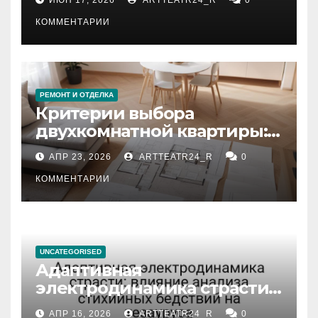
КОММЕНТАРИИ
РЕМОНТ И ОТДЕЛКА
Критерии выбора
двухкомнатной квартиры:
планировка, площадь,
АПР 23, 2026
ARTTEATR24_R
0
состояние и документация
КОММЕНТАРИИ
UNCATEGORISED
Адаптивная
электродинамика страсти:
влияние анализа
АПР 16, 2026
ARTTEATR24_R
0