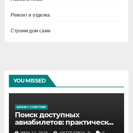
Ремонт и отделка
Строим дом сами
YOU MISSED
БИЗНЕС СОВЕТНИК
Поиск доступных
авиабилетов: практические
рекомендации
ИЮН 17, 2026
ARTTEATR24_R
0