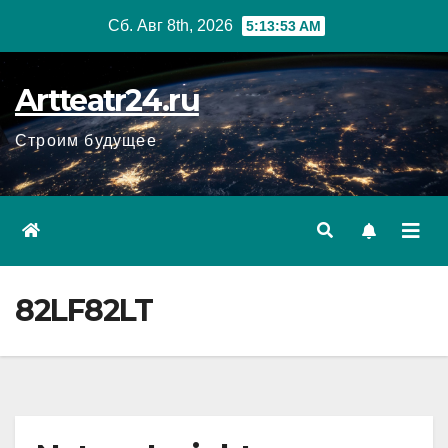
Перейти
Сб. Авг 8th, 2026
5:13:54 AM
к
содержанию
Artteatr24.ru
Строим будущее
82LF82LT