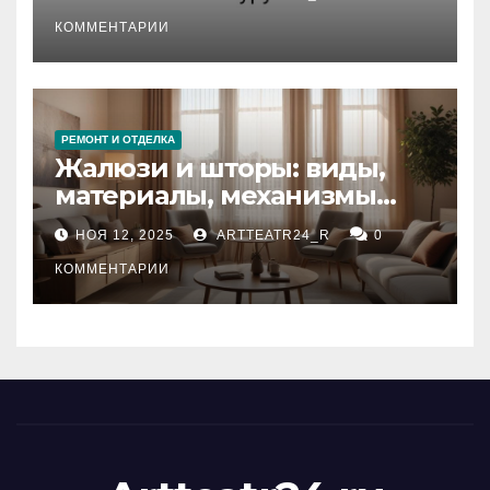
стихийных бедствий на
тезауруса
КОММЕНТАРИИ
РЕМОНТ И ОТДЕЛКА
Жалюзи и шторы: виды,
материалы, механизмы
управления и уход
НОЯ 12, 2025
ARTTEATR24_R
0
КОММЕНТАРИИ