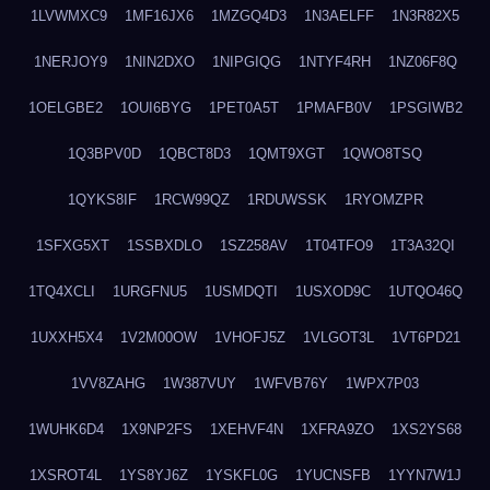
1LVWMXC9
1MF16JX6
1MZGQ4D3
1N3AELFF
1N3R82X5
1NERJOY9
1NIN2DXO
1NIPGIQG
1NTYF4RH
1NZ06F8Q
1OELGBE2
1OUI6BYG
1PET0A5T
1PMAFB0V
1PSGIWB2
1Q3BPV0D
1QBCT8D3
1QMT9XGT
1QWO8TSQ
1QYKS8IF
1RCW99QZ
1RDUWSSK
1RYOMZPR
1SFXG5XT
1SSBXDLO
1SZ258AV
1T04TFO9
1T3A32QI
1TQ4XCLI
1URGFNU5
1USMDQTI
1USXOD9C
1UTQO46Q
1UXXH5X4
1V2M00OW
1VHOFJ5Z
1VLGOT3L
1VT6PD21
1VV8ZAHG
1W387VUY
1WFVB76Y
1WPX7P03
1WUHK6D4
1X9NP2FS
1XEHVF4N
1XFRA9ZO
1XS2YS68
1XSROT4L
1YS8YJ6Z
1YSKFL0G
1YUCNSFB
1YYN7W1J