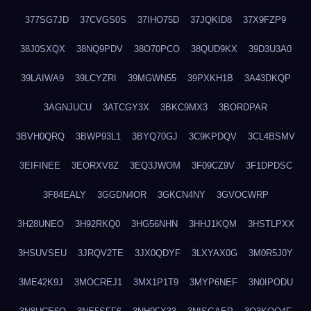
377SG7JD
37CVGS0S
37IHO75D
37JQKID8
37X9FZP9
38J0SXQX
38NQ9PDV
38O70PCO
38QUD9KX
39D3U3A0
39LAIWA9
39LCYZRI
39MGWN55
39PXKH1B
3A43DKQP
3AGNJUCU
3ATCGY3X
3BKC9MX3
3BORDPAR
3BVH0QRQ
3BWP93L1
3BYQ70GJ
3C9KPDQV
3CL4BSMV
3EIFINEE
3EORXV8Z
3EQ3JWOM
3F09CZ9V
3F1DPDSC
3F84EALY
3GGDN4OR
3GKCN4NY
3GVOCWRP
3H28UNEO
3H92RKQ0
3HG56NHN
3HHJ1KQM
3HSTLPXX
3HSUVSEU
3JRQV2TE
3JX0QDYF
3LXYAX0G
3M0R5J0Y
3ME42K9J
3MOCREJ1
3MX1P1T9
3MYP6NEF
3N0IPODU