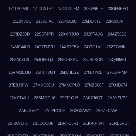
1Z1US2M8
1ZLGWTF7
1ZOCGLFM
206VNFLF
20GH4EFO
2110Y7UD
21J9UIA6
2254Q10C
226DDKTL
22R2IX7P
22RDZ3DD
22S5F4PR
22XXR3UO
232PTAJG
24AZ56D2
24MC44U0
24TJTMVU
24XS3FEV
24YV1LVI
252T7VNK
253A0XC6
254O5EQJ
258OBXAU
25JR0XCH
25Q8956U
25RMMEOD
26HTTV6H
26L0HESZ
270L4YOL
276UFPNM
27E8J3FW
27MKG0DU
27MNQPU0
27NBD68F
27O3D674
27VYT4KU
28SMQGU6
299T1G15
2A01R6QT
2AAYZL7V
2AFJGVZY
2ATPPOCH
2B2G3AW2
2BFZFCNW
2BKKV1H5
2BLDOOU6
2BRHOLRJ
2CKA0HWT
2CRELPQI