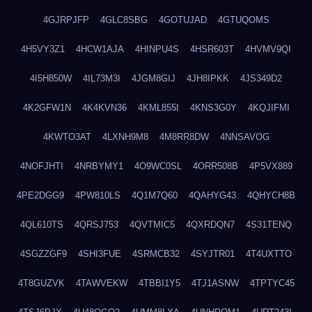
4GJRPJFP
4GLC8SBG
4GOTUJAD
4GTUQOMS
4H5VY3Z1
4HCW1AJA
4HINPU4S
4HSR603T
4HVMV9QI
4I5H850W
4IL73M3I
4JGM8GIJ
4JH8IPKK
4JS349D2
4K2GFW1N
4K4KVN36
4KML855I
4KNS3G0Y
4KQJIFMI
4KWTO3AT
4LXNH9M8
4M8RR8DW
4NNSAVOG
4NOFJHTI
4NRBYMY1
4O9WC0SL
4ORR508B
4P5VX889
4PE2DGG9
4PW810LS
4Q1M7Q60
4QAHYG43
4QHYCH8B
4QL610TS
4QRSJ753
4QVTMIC5
4QXRDQN7
4S31TENQ
4SGZZGF9
4SHI3FUE
4SRMCB32
4SYJTR01
4T4UXTTO
4T8GUZVK
4TAWVEKW
4TBBI1Y5
4TJ1ASNW
4TPTYC45