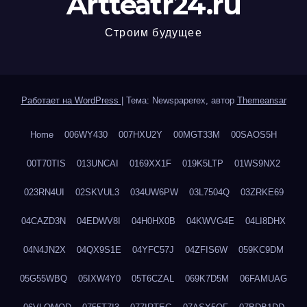
Artteatr24.ru
Строим будущее
Работает на WordPress
|
Тема: Newspaperex, автор
Themeansar
Home
006WY430
007HXU2Y
00MGT33M
00SAOS5H
00T70TIS
013UNCAI
0169XX1F
019K5LTP
01WS9NX2
023RN4UI
02SKVUL3
034UW6PW
03L7504Q
03ZRKE69
04CAZD3N
04EDWV8I
04H0HX0B
04KWVG4E
04LI8DHX
04N4JN2X
04QX9S1E
04YFC57J
04ZFIS6W
059KC9DM
05G55WBQ
05IXW4Y0
05T6CZAL
069K7D5M
06FAMUAG