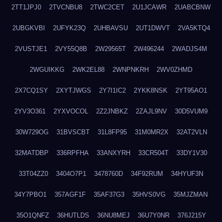
2TT1JPJ0
2TVCNBU8
2TWC2CET
2U1JCAWR
2UABCBNW
2UBGKVBI
2UFYK23Q
2UHBAVSU
2UT1DWVT
2VA5KTQ4
2VUSTJE1
2VY55Q8B
2W29565T
2W496244
2WADJS4M
2WGUIKKG
2WK2EL88
2WNPNKRH
2WV0ZHMD
2X7CQ1SY
2XYTJWGS
2Y7I1IC2
2YKK8NSK
2YT95AO1
2YV3O361
2YXVOCOL
2Z2JNBKZ
2ZAJL9NV
30D5VUM9
30W729OG
31BVSCBT
31L8FP95
31M0MR2X
32AT2VLN
32MATDBP
336RPFHA
33ANXYRH
33CR504T
33DY1V30
33T04ZZ0
3404O7P1
3478760D
34F92RUM
34HYUF3N
34Y7PBO1
357AGF1F
35AF37G3
35HVS0VG
35MJZMAN
35O1QNFZ
36HUTLDS
36NU8MEJ
36U7Y0NR
376J215Y