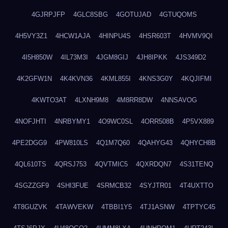
4GJRPJFP
4GLC8SBG
4GOTUJAD
4GTUQOMS
4H5VY3Z1
4HCW1AJA
4HINPU4S
4HSR603T
4HVMV9QI
4I5H850W
4IL73M3I
4JGM8GIJ
4JH8IPKK
4JS349D2
4K2GFW1N
4K4KVN36
4KML855I
4KNS3G0Y
4KQJIFMI
4KWTO3AT
4LXNH9M8
4M8RR8DW
4NNSAVOG
4NOFJHTI
4NRBYMY1
4O9WC0SL
4ORR508B
4P5VX889
4PE2DGG9
4PW810LS
4Q1M7Q60
4QAHYG43
4QHYCH8B
4QL610TS
4QRSJ753
4QVTMIC5
4QXRDQN7
4S31TENQ
4SGZZGF9
4SHI3FUE
4SRMCB32
4SYJTR01
4T4UXTTO
4T8GUZVK
4TAWVEKW
4TBBI1Y5
4TJ1ASNW
4TPTYC45