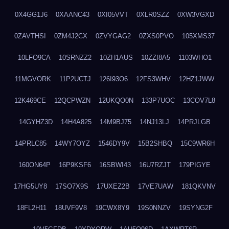
0X4GG1J6
0XAANC43
0XI05VVT
0XLR0SZZ
0XW3VGXD
0ZAVTHSI
0ZM4J2CX
0ZVYGAG2
0ZXS0PVO
105XMS37
10LFO9CA
10SRNZZ2
10ZH1AUS
10ZZI8A5
1103WHO1
11MGVORK
11P2UCTJ
126I93O6
12FS3WHV
12HZ1JWW
12K469CE
12QCPWZN
12UKQO0N
133P7UOC
13COV7L8
14GYHZ3D
14H4A825
14M9BJ75
14NJ13LJ
14PRJLGB
14PRLC85
14WY7OYZ
1546DY9V
15B2SHBQ
15C9WR6H
160ON64P
16P9KSF6
16SBWI43
16U7RZJT
179PIGYE
17HG5UY8
17SO7X9S
17UXEZ2B
17VE7UAW
181QKVNV
18FL2H11
18UVF9V8
19CWX8Y9
19S0NNZV
19SYNG2F