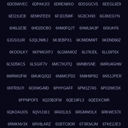
6DO5WVEC
6DPAK2I3
6DREN8XO
6DSSGCV5
6EEGL9Z9
6EI21UCB
6EMNTEE0
6F1DJ5WF
6G3CXI93
6G3KEGYN
6H6L0Z3E
6HD2DCBO
6HM0FQJT
6HWL9A3P
6I5IUH76
6JGSI1UR
6JQL3WKJ
6K3EBPX1
6K3WDMWT
6KDND60Z
6KOOILKY
6KPMGXPJ
6LGMA8OZ
6LI78JDL
6LL59T6X
6LSD5KCS
6LSGIF7V
6MC7XUTQ
6MNBISNE
6MRU4GHW
6MRWI2FW
6MUKQ2Q2
6N6MCPD2
6N8H9PB2
6NS1JPER
6NTR3U7I
6OXMG49D
6PHYGAFF
6PM1Z7A5
6PO2WC0X
6PPNPOF5
6Q23B2FW
6QE19FL3
6QEEKCMR
6QKOAUOS
6QVIJ1K1
6R431JL5
6RGMWOLX
6RKWC57X
6RMKNV3X
6RV8LARZ
6SBTC8OR
6T3R3AJM
6TKE2JE3