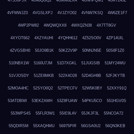
4TSJ6PJX
4U48QGQ2
4UMM8LXA
4UNHPQM1
4URT243L
4VFMWJZ0
4VGSLXPJ
4VJZYO02
4VNW7KSQ
4W6ZE1F7
4WP2PW82
4WQWQXX8
4WXQZN38
4X7TT8GV
4XYOT662
4XZYAUHI
4YQHH612
4Z52SO0V
4ZP14UIL
4ZVGSBH0
50JO9B1K
50KZ2V9P
50NNJN5E
50S8F1Z0
510NBX1W
5160U7JM
51D7XGKL
51JUGSIB
51MY24WU
51VJOSDY
51ZE8MKB
522X4O28
52D4GH9B
52FJKYTB
52MOA4HC
52SYO0Q2
52TPECFV
52W5K0BY
52XXY91Q
53ATDBWI
53EKZAMH
53Z8FUAW
54PKU5CO
551HGV0S
553WPS4S
55FLR3W1
55IE9L4V
55JKJF3L
55NCOA72
55QDIRSM
55XAQHMU
56975PIR
56GSA0U2
56QN3KEB