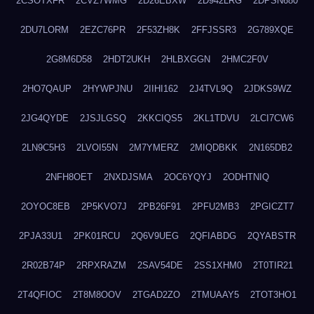
2CSOTXFR
2CVZ7WMG
2D26EBXW
2D942LRG
2DPSN680
2DU7LORM
2EZC76PR
2F53ZH8K
2FFJSSR3
2G789XQE
2G8M6D58
2HDT2UKH
2HLBXGGN
2HMC2F0V
2HO7QAUP
2HYWPJNU
2IIHI162
2J4TVL9Q
2JDKS9WZ
2JG4QYDE
2JSJLGSQ
2KKCIQS5
2KL1TDVU
2LCI7CW6
2LN9C5H3
2LVOI55N
2M7YMERZ
2MIQDBKK
2N165DB2
2NFH8OET
2NXDJSMA
2OC6YQYJ
2ODHTNIQ
2OYOC8EB
2P5KVO7J
2PB26F91
2PFU2MB3
2PGICZT7
2PJA33U1
2PK01RCU
2Q6V9UEG
2QFIABDG
2QYABSTR
2R02B74P
2RPXRAZM
2SAV54DE
2SS1XHM0
2T0TIR21
2T4QFIOC
2T8M8OOV
2TGAD2ZO
2TMUAAY5
2TOT3HO1