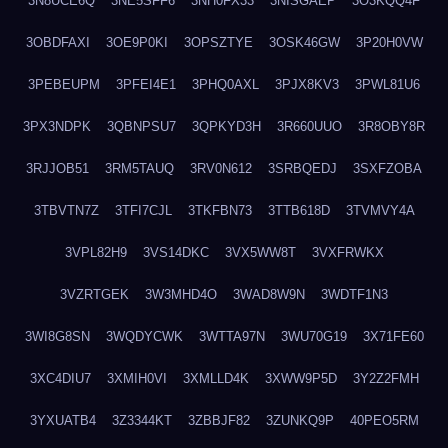
3N8UCE6Q
3NE5SFF6
3NH0FX33
3NISGAEP
3O3KQQ4F
3OBDFAXI
3OE9P0KI
3OPSZTYE
3OSK46GW
3P20H0VW
3PEBEUPM
3PFEI4E1
3PHQ0AXL
3PJX8KV3
3PWL81U6
3PX3NDPK
3QBNPSU7
3QPKYD3H
3R660UUO
3R8OBY8R
3RJJOB51
3RM5TAUQ
3RV0N612
3SRBQEDJ
3SXFZOBA
3TBVTN7Z
3TFI7CJL
3TKFBN73
3TTB618D
3TVMVY4A
3VPL82H9
3VS14DKC
3VX5WW8T
3VXFRWKX
3VZRTGEK
3W3MHD4O
3WAD8W9N
3WDTF1N3
3WI8G8SN
3WQDYCWK
3WTTA97N
3WU70G19
3X71FE60
3XC4DIU7
3XMIH0VI
3XMLLD4K
3XWW9P5D
3Y2Z2FMH
3YXUATB4
3Z3344KT
3ZBBJF82
3ZUNKQ9P
40PEO5RM