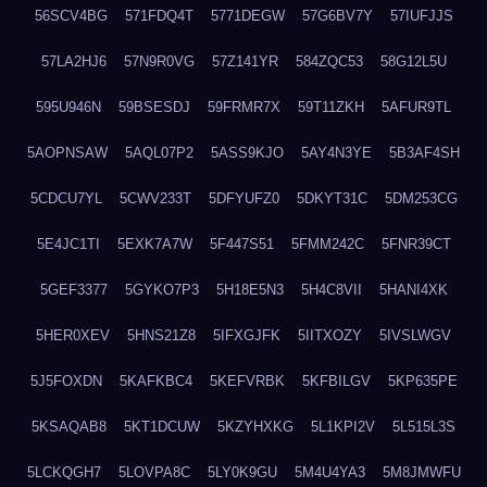
56SCV4BG
571FDQ4T
5771DEGW
57G6BV7Y
57IUFJJS
57LA2HJ6
57N9R0VG
57Z141YR
584ZQC53
58G12L5U
595U946N
59BSESDJ
59FRMR7X
59T11ZKH
5AFUR9TL
5AOPNSAW
5AQL07P2
5ASS9KJO
5AY4N3YE
5B3AF4SH
5CDCU7YL
5CWV233T
5DFYUFZ0
5DKYT31C
5DM253CG
5E4JC1TI
5EXK7A7W
5F447S51
5FMM242C
5FNR39CT
5GEF3377
5GYKO7P3
5H18E5N3
5H4C8VII
5HANI4XK
5HER0XEV
5HNS21Z8
5IFXGJFK
5IITXOZY
5IVSLWGV
5J5FOXDN
5KAFKBC4
5KEFVRBK
5KFBILGV
5KP635PE
5KSAQAB8
5KT1DCUW
5KZYHXKG
5L1KPI2V
5L515L3S
5LCKQGH7
5LOVPA8C
5LY0K9GU
5M4U4YA3
5M8JMWFU