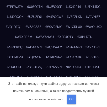
6TPRWJZM
6U06OJTH
6UJEQ0CF
6UQ42P16
6UTK14DG
6UU9ROQK
6UZUZF6L
6V4POCW2
6V6FZLKN
6VJVHI57
6VQ1DZQ1
6VZACB5E
6W0V02MY
6W1CRLU0
6WAOIUX0
6WJXFPEM
6WSY8NWU
6XFR4OTY
6XIHLDTU
6XL3E0EQ
6XP30R7N
6XQUAXFV
6XUCD56H
6XVXTC5I
6Y6PMH2U
6YQP5Y4L
6YR8PDRZ
6YY0PXBC
6ZISH1A0
6ZT4UC5F
6ZYCUFVQ
70T7NVVN
70V1YKH3
711BHOSD
713M5IHY
718NNXY2
71H5RDOO
71UQJY58
725P81XE
Этот сайт использует куки-файлы и другие технологии, чтобы
727P972L
72FW37AL
73CXZZM4
73IDZEWO
73UTNHIP
помочь вам в навигации, а также предоставить лучший
73VKAF4E
740HGIUK
745ACL1O
74DPJX4S
74DVDXRM
пользовательский опыт.
OK