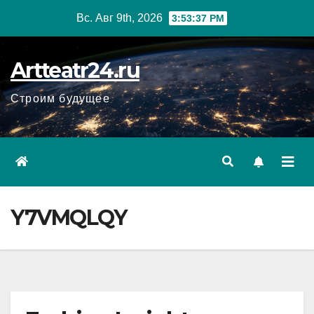
Перейти
Вс. Авг 9th, 2026
3:53:38 PM
к
содержанию
Artteatr24.ru
Строим будущее
Y7VMQLQY