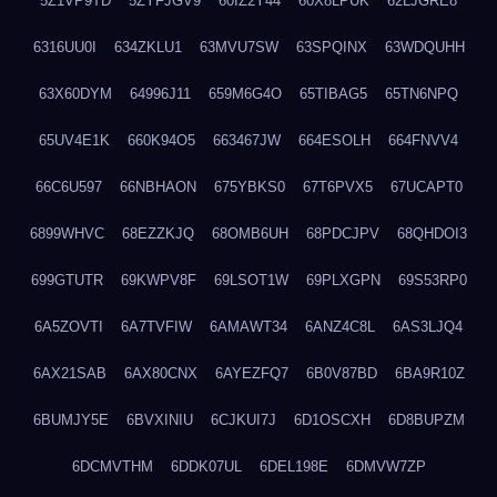
5Z1VP9TD
5ZYFJGV9
60IZ2Y44
60X8LPUK
62LJGRE8
6316UU0I
634ZKLU1
63MVU7SW
63SPQINX
63WDQUHH
63X60DYM
64996J11
659M6G4O
65TIBAG5
65TN6NPQ
65UV4E1K
660K94O5
663467JW
664ESOLH
664FNVV4
66C6U597
66NBHAON
675YBKS0
67T6PVX5
67UCAPT0
6899WHVC
68EZZKJQ
68OMB6UH
68PDCJPV
68QHDOI3
699GTUTR
69KWPV8F
69LSOT1W
69PLXGPN
69S53RP0
6A5ZOVTI
6A7TVFIW
6AMAWT34
6ANZ4C8L
6AS3LJQ4
6AX21SAB
6AX80CNX
6AYEZFQ7
6B0V87BD
6BA9R10Z
6BUMJY5E
6BVXINIU
6CJKUI7J
6D1OSCXH
6D8BUPZM
6DCMVTHM
6DDK07UL
6DEL198E
6DMVW7ZP