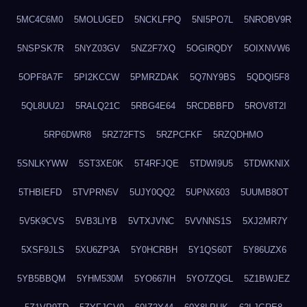
5MC4C6M0
5MOLUGED
5NCKLFPQ
5NI5PO7L
5NROBV9R
5NSPSK7R
5NYZ03GV
5NZ2F7XQ
5OGIRQDY
5OIXNVW6
5OPF8A7F
5PI2KCCW
5PMRZDAK
5Q7NY9BS
5QDQI5F8
5QL8UU2J
5RALQ21C
5RBG4E64
5RCDBBFD
5ROV8T2I
5RP6DWR8
5RZ72FTS
5RZPCFKF
5RZQDHMO
5SNLKYWW
5ST3XE0K
5T4RFJQE
5TDWI9U5
5TDWKNIX
5THBIEFD
5TVPRN5V
5UJY0QQ2
5UPNX603
5UUMB8OT
5V5K9CVS
5VB3LIYB
5VTXJVNC
5VVNNS1S
5XJ2MR7Y
5XSF9JLS
5XU6ZP3A
5Y0HCRBH
5Y1QS60T
5Y86UZX6
5YB5BBQM
5YHM530M
5YO667IH
5YO7ZQGL
5Z1BWJEZ