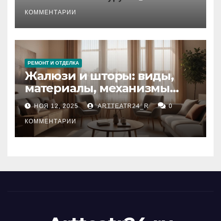
стихийных бедствий на
тезауруса
КОММЕНТАРИИ
РЕМОНТ И ОТДЕЛКА
Жалюзи и шторы: виды,
материалы, механизмы
управления и уход
НОЯ 12, 2025
ARTTEATR24_R
0
КОММЕНТАРИИ