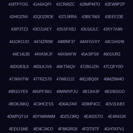
418TPYOG
41A6AQPI
41CR68ZC
428MPM7O
42EW9PZP
42HIOZNV
42QOZROE
437L5RRA
43BE766X
43EEF23E
43IP3TZ3
43OJ1AEY
43SSFXBJ
43U16JLC
43XY7A9N
441OKOJO
4474ZR0W
4489NF37
44AFGVXY
44CGH1H9
44E14L85
44VA5KJF
44XI8AFW
45A3IPS9
4601IURZ
46DGB3L9
46DLKJV6
46KT56QV
4728GJZN
47CQFY0O
47JMVITW
47TRZS70
47W8J2J2
48QJBQ0X
49MZ8W4O
49R1GYE9
49SPF3MJ
49WWVPJU
4B13IA3F
4B1N5SGO
4BOKJ6KQ
4C9HCESS
4D64LFAR
4D90P4CC
4DV2LKB3
4DWPQY14
4DYW6NWM
4DZ5J3RQ
4E402GTO
4E4R43JK
4EE6J1ME
4ENC34CO
4F88GRG8
4FDT5ITF
4GHTKFV1