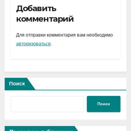
e
er
at
ail
р
Добавить
gr
s
а
комментарий
a
A
в
m
p
и
Для отправки комментария вам необходимо
p
ть
авторизоваться
.
Поиск
Поиск