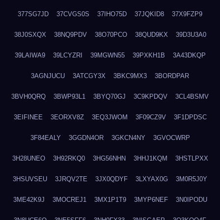
377SG7JD
37CVGS0S
37IHO75D
37JQKID8
37X9FZP9
38J0SXQX
38NQ9PDV
38O70PCO
38QUD9KX
39D3U3A0
39LAIWA9
39LCYZRI
39MGWN55
39PXKH1B
3A43DKQP
3AGNJUCU
3ATCGY3X
3BKC9MX3
3BORDPAR
3BVH0QRQ
3BWP93L1
3BYQ70GJ
3C9KPDQV
3CL4BSMV
3EIFINEE
3EORXV8Z
3EQ3JWOM
3F09CZ9V
3F1DPDSC
3F84EALY
3GGDN4OR
3GKCN4NY
3GVOCWRP
3H28UNEO
3H92RKQ0
3HG56NHN
3HHJ1KQM
3HSTLPXX
3HSUVSEU
3JRQV2TE
3JX0QDYF
3LXYAX0G
3M0R5J0Y
3ME42K9J
3MOCREJ1
3MX1P1T9
3MYP6NEF
3N0IPODU