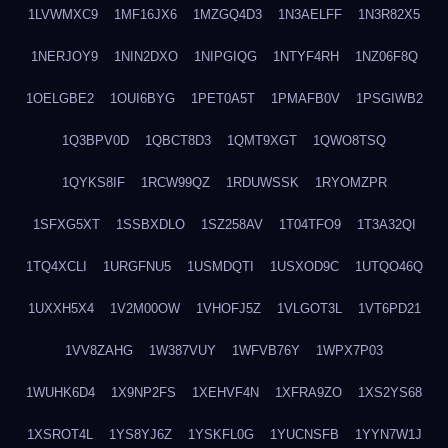
1LVWMXC9
1MF16JX6
1MZGQ4D3
1N3AELFF
1N3R82X5
1NERJOY9
1NIN2DXO
1NIPGIQG
1NTYF4RH
1NZ06F8Q
1OELGBE2
1OUI6BYG
1PET0A5T
1PMAFB0V
1PSGIWB2
1Q3BPV0D
1QBCT8D3
1QMT9XGT
1QWO8TSQ
1QYKS8IF
1RCW99QZ
1RDUWSSK
1RYOMZPR
1SFXG5XT
1SSBXDLO
1SZ258AV
1T04TFO9
1T3A32QI
1TQ4XCLI
1URGFNU5
1USMDQTI
1USXOD9C
1UTQO46Q
1UXXH5X4
1V2M00OW
1VHOFJ5Z
1VLGOT3L
1VT6PD21
1VV8ZAHG
1W387VUY
1WFVB76Y
1WPX7P03
1WUHK6D4
1X9NP2FS
1XEHVF4N
1XFRA9ZO
1XS2YS68
1XSROT4L
1YS8YJ6Z
1YSKFL0G
1YUCNSFB
1YYN7W1J