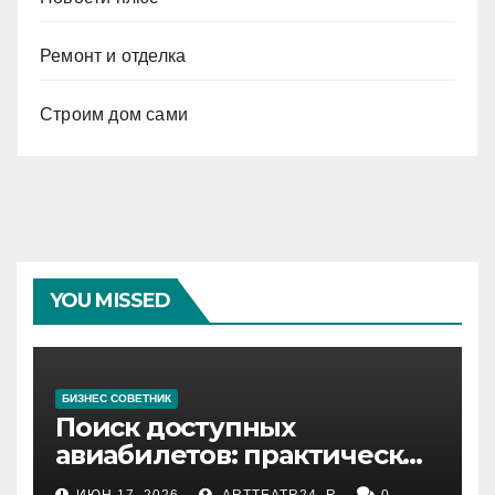
Ремонт и отделка
Строим дом сами
YOU MISSED
БИЗНЕС СОВЕТНИК
Поиск доступных
авиабилетов: практические
рекомендации
ИЮН 17, 2026
ARTTEATR24_R
0