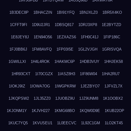
19V5GFDB
19YDYQRW
1AU5Q96D
1AXWRT6R
1B3DEC8P
1BHACZIN
1BI91YFQ
1BNJXLZ0
1BR5X4KO
1CFFT9FI
1D9U2JR1
1DBSQ817
1DRJ3XP8
1E2BYTZD
1E8JEY8J
1EN94O56
1EZXAZS6
1FH0C41J
1FIP186C
1FJ0BB6J
1FM8AVFQ
1FP03I5E
1GL2VJGH
1GRISVQA
1GWILLXI
1H4L4ROK
1HAKMC6P
1HDB3VUY
1HHJEK58
1HR93CXT
1I70CGZX
1IASZ8H3
1IF86W04
1IHA2RU7
1IOKJ9IZ
1IOWA7OG
1IWGPKRW
1JEZBYO7
1JFVZL7X
1JKQPSW2
1JL35ZZ0
1JUOBZ9U
1JZ9UNM8
1K1OOBX2
1KJONM1Y
1KJVH227
1KMG68BO
1KQW0D9E
1KUB22OP
1KUC7YQ5
1KVUSEU1
1L0EECVC
1L92C1GM
1LO2KT45