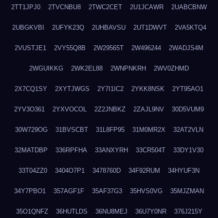
2TT1JPJ0
2TVCNBU8
2TWC2CET
2U1JCAWR
2UABCBNW
2UBGKVBI
2UFYK23Q
2UHBAVSU
2UT1DWVT
2VA5KTQ4
2VUSTJE1
2VY55Q8B
2W29565T
2W496244
2WADJS4M
2WGUIKKG
2WK2EL88
2WNPNKRH
2WV0ZHMD
2X7CQ1SY
2XYTJWGS
2Y7I1IC2
2YKK8NSK
2YT95AO1
2YV3O361
2YXVOCOL
2Z2JNBKZ
2ZAJL9NV
30D5VUM9
30W729OG
31BVSCBT
31L8FP95
31M0MR2X
32AT2VLN
32MATDBP
336RPFHA
33ANXYRH
33CR504T
33DY1V30
33T04ZZ0
3404O7P1
3478760D
34F92RUM
34HYUF3N
34Y7PBO1
357AGF1F
35AF37G3
35HVS0VG
35MJZMAN
35O1QNFZ
36HUTLDS
36NU8MEJ
36U7Y0NR
376J215Y