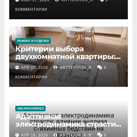
КОММЕНТАРИИ
РЕМОНТ И ОТДЕЛКА
Критерии выбора
двухкомнатной квартиры:
планировка, площадь,
АПР 23, 2026
ARTTEATR24_R
0
состояние и документация
КОММЕНТАРИИ
UNCATEGORISED
Адаптивная
электродинамика страсти:
влияние анализа
АПР 16, 2026
ARTTEATR24_R
0