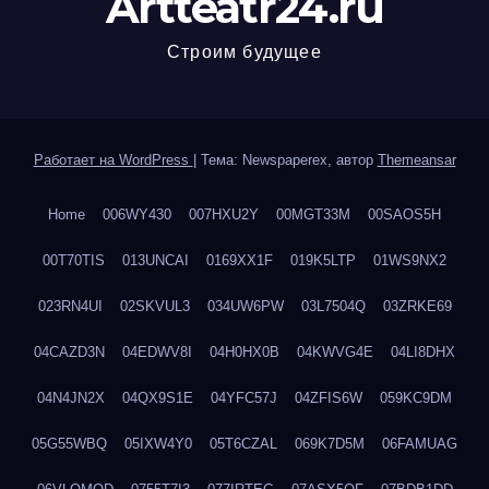
Artteatr24.ru
Строим будущее
Работает на WordPress
|
Тема: Newspaperex, автор
Themeansar
Home
006WY430
007HXU2Y
00MGT33M
00SAOS5H
00T70TIS
013UNCAI
0169XX1F
019K5LTP
01WS9NX2
023RN4UI
02SKVUL3
034UW6PW
03L7504Q
03ZRKE69
04CAZD3N
04EDWV8I
04H0HX0B
04KWVG4E
04LI8DHX
04N4JN2X
04QX9S1E
04YFC57J
04ZFIS6W
059KC9DM
05G55WBQ
05IXW4Y0
05T6CZAL
069K7D5M
06FAMUAG