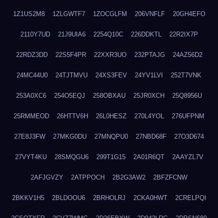
1Z1US2M8
1ZLGWTF7
1ZOCGLFM
206VNFLF
20GH4EFO
2110Y7UD
21J9UIA6
2254Q10C
226DDKTL
22R2IX7P
22RDZ3DD
22S5F4PR
22XXR3UO
232PTAJG
24AZ56D2
24MC44U0
24TJTMVU
24XS3FEV
24YV1LVI
252T7VNK
253A0XC6
254O5EQJ
258OBXAU
25JR0XCH
25Q8956U
25RMMEOD
26HTTV6H
26L0HESZ
270L4YOL
276UFPNM
27E8J3FW
27MKG0DU
27MNQPU0
27NBD68F
27O3D674
27VYT4KU
28SMQGU6
299T1G15
2A01R6QT
2AAYZL7V
2AFJGVZY
2ATPPOCH
2B2G3AW2
2BFZFCNW
2BKKV1H5
2BLDOOU6
2BRHOLRJ
2CKA0HWT
2CRELPQI