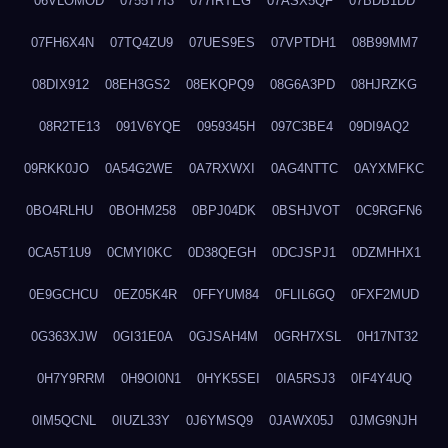
06VLOMOD
0755T7I3
077IRTEG
07ASX5QF
07BDB1DD
07FH6X4N
07TQ4ZU9
07UES9ES
07VPTDH1
08B99MM7
08DIX912
08EH3GS2
08EKQPQ9
08G6A3PD
08HJRZKG
08R2TE13
091V6YQE
0959345H
097C3BE4
09DI9AQ2
09RKK0JO
0A54G2WE
0A7RXWXI
0AG4NTTC
0AYXMFKC
0BO4RLHU
0BOHM258
0BPJ04DK
0BSHJVOT
0C9RGFN6
0CA5T1U9
0CMYI0KC
0D38QEGH
0DCJSPJ1
0DZMHHX1
0E9GCHCU
0EZ05K4R
0FFYUM84
0FLIL6GQ
0FXF2MUD
0G363XJW
0GI31E0A
0GJSAH4M
0GRH7XSL
0H17NT32
0H7Y9RRM
0H9OI0N1
0HYK5SEI
0IA5RSJ3
0IF4Y4UQ
0IM5QCNL
0IUZL33Y
0J6YMSQ9
0JAWX05J
0JMG9NJH