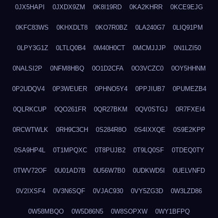
0JX5HAPI
0JXDX9ZM
0K8I19RD
0KA2KHRR
0KCE9EJG
0KFC83WS
0KHXDLT8
0KO7R0BZ
0LA240G7
0LIQ91PM
0LPY3G1Z
0LTLQ0B4
0M40H0CT
0MCMJJJP
0N1LZI50
0NALSI2P
0NFM8HBQ
0O1D2CFA
0O3VCZC0
0OY5HHNM
0P2UDQV4
0P3WEUER
0PHNO5Y4
0PPJIUB7
0PUMEZB4
0QLRKCUP
0QO261FR
0QR27BKM
0QV0STGJ
0R7FXEI4
0RCWTWLK
0RH9C3CH
0S284R8O
0S4IXXQE
0S9E2KPP
0SA9HP4L
0T1MPQXC
0T8PUJB2
0T9LQ0SF
0TDEQ0TY
0TWV72OF
0U01AD7B
0U56W7B0
0UDKWD5I
0UELVNFD
0V2IXSF4
0V3N6SQF
0VJAC930
0VY5ZG3D
0W3LZD86
0W58MBQO
0W5D86N5
0W8SOPXW
0WY1BFPQ