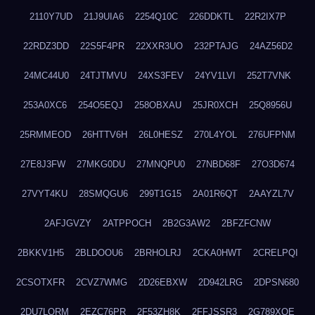
2110Y7UD
21J9UIA6
2254Q10C
226DDKTL
22R2IX7P
22RDZ3DD
22S5F4PR
22XXR3UO
232PTAJG
24AZ56D2
24MC44U0
24TJTMVU
24XS3FEV
24YV1LVI
252T7VNK
253A0XC6
254O5EQJ
258OBXAU
25JR0XCH
25Q8956U
25RMMEOD
26HTTV6H
26L0HESZ
270L4YOL
276UFPNM
27E8J3FW
27MKG0DU
27MNQPU0
27NBD68F
27O3D674
27VYT4KU
28SMQGU6
299T1G15
2A01R6QT
2AAYZL7V
2AFJGVZY
2ATPPOCH
2B2G3AW2
2BFZFCNW
2BKKV1H5
2BLDOOU6
2BRHOLRJ
2CKA0HWT
2CRELPQI
2CSOTXFR
2CVZ7WMG
2D26EBXW
2D942LRG
2DPSN680
2DU7LORM
2EZC76PR
2F53ZH8K
2FFJSSR3
2G789XQE