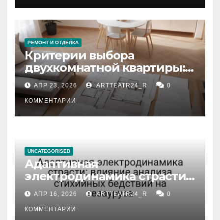
РЕМОНТ И ОТДЕЛКА
Критерии выбора
двухкомнатной квартиры:
планировка, площадь,
АПР 23, 2026
ARTTEATR24_R
0
состояние и документация
КОММЕНТАРИИ
UNCATEGORISED
Адаптивная
электродинамика страсти:
влияние анализа
АПР 16, 2026
ARTTEATR24_R
0
стихийных бедствий на
тезауруса
КОММЕНТАРИИ