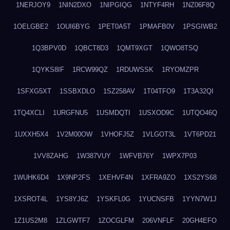
1NERJOY9
1NIN2DXO
1NIPGIQG
1NTYF4RH
1NZ06F8Q
1OELGBE2
1OUI6BYG
1PET0A5T
1PMAFB0V
1PSGIWB2
1Q3BPV0D
1QBCT8D3
1QMT9XGT
1QWO8TSQ
1QYKS8IF
1RCW99QZ
1RDUWSSK
1RYOMZPR
1SFXG5XT
1SSBXDLO
1SZ258AV
1T04TFO9
1T3A32QI
1TQ4XCLI
1URGFNU5
1USMDQTI
1USXOD9C
1UTQO46Q
1UXXH5X4
1V2M00OW
1VHOFJ5Z
1VLGOT3L
1VT6PD21
1VV8ZAHG
1W387VUY
1WFVB76Y
1WPX7P03
1WUHK6D4
1X9NP2FS
1XEHVF4N
1XFRA9ZO
1XS2YS68
1XSROT4L
1YS8YJ6Z
1YSKFL0G
1YUCNSFB
1YYN7W1J
1Z1US2M8
1ZLGWTF7
1ZOCGLFM
206VNFLF
20GH4EFO