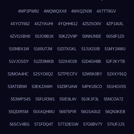
4WP2PW82
4WQWQXX8
4WXQZN38
4X7TT8GV
4XYOT662
4XZYAUHI
4YQHH612
4Z52SO0V
4ZP14UIL
4ZVGSBH0
50JO9B1K
50KZ2V9P
50NNJN5E
50S8F1Z0
510NBX1W
5160U7JM
51D7XGKL
51JUGSIB
51MY24WU
51VJOSDY
51ZE8MKB
522X4O28
52D4GH9B
52FJKYTB
52MOA4HC
52SYO0Q2
52TPECFV
52W5K0BY
52XXY91Q
53ATDBWI
53EKZAMH
53Z8FUAW
54PKU5CO
551HGV0S
553WPS4S
55FLR3W1
55IE9L4V
55JKJF3L
55NCOA72
55QDIRSM
55XAQHMU
56975PIR
56GSA0U2
56QN3KEB
56SCV4BG
571FDQ4T
5771DEGW
57G6BV7Y
57IUFJJS