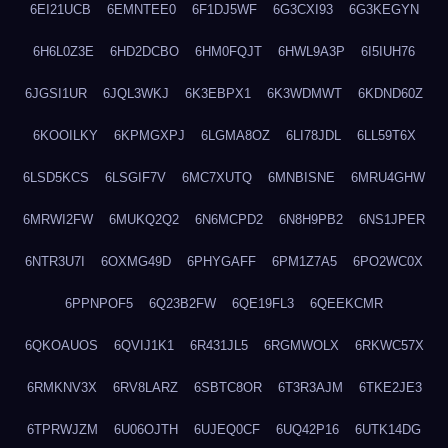
6EI21UCB
6EMNTEE0
6F1DJ5WF
6G3CXI93
6G3KEGYN
6H6L0Z3E
6HD2DCBO
6HM0FQJT
6HWL9A3P
6I5IUH76
6JGSI1UR
6JQL3WKJ
6K3EBPX1
6K3WDMWT
6KDND60Z
6KOOILKY
6KPMGXPJ
6LGMA8OZ
6LI78JDL
6LL59T6X
6LSD5KCS
6LSGIF7V
6MC7XUTQ
6MNBISNE
6MRU4GHW
6MRWI2FW
6MUKQ2Q2
6N6MCPD2
6N8H9PB2
6NS1JPER
6NTR3U7I
6OXMG49D
6PHYGAFF
6PM1Z7A5
6PO2WC0X
6PPNPOF5
6Q23B2FW
6QE19FL3
6QEEKCMR
6QKOAUOS
6QVIJ1K1
6R431JL5
6RGMWOLX
6RKWC57X
6RMKNV3X
6RV8LARZ
6SBTC8OR
6T3R3AJM
6TKE2JE3
6TPRWJZM
6U06OJTH
6UJEQ0CF
6UQ42P16
6UTK14DG