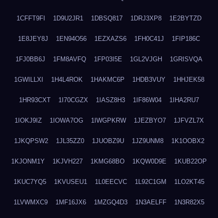
1CFFT9FI
1D9U2JR1
1DBSQ817
1DRJ3XP8
1E2BYTZD
1E8JEY8J
1EN94O56
1EZXAZS6
1FH0C41J
1FIP186C
1FJ0BB6J
1FM8AVFQ
1FP03I5E
1GL2VJGH
1GRISVQA
1GWILLXI
1H4L4ROK
1HAKMC6P
1HDB3VUY
1HHJEK58
1HR93CXT
1I70CGZX
1IASZ8H3
1IF86W04
1IHA2RU7
1IOKJ9IZ
1IOWA7OG
1IWGPKRW
1JEZBYO7
1JFVZL7X
1JKQPSW2
1JL35ZZ0
1JUOBZ9U
1JZ9UNM8
1K1OOBX2
1KJONM1Y
1KJVH227
1KMG68BO
1KQW0D9E
1KUB22OP
1KUC7YQ5
1KVUSEU1
1L0EECVC
1L92C1GM
1LO2KT45
1LVWMXC9
1MF16JX6
1MZGQ4D3
1N3AELFF
1N3R82X5