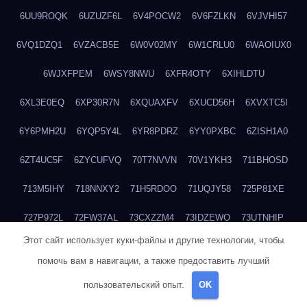
6UU9ROQK
6UZUZF6L
6V4POCW2
6V6FZLKN
6VJVHI57
6VQ1DZQ1
6VZACB5E
6W0V02MY
6W1CRLU0
6WAOIUX0
6WJXFPEM
6WSY8NWU
6XFR4OTY
6XIHLDTU
6XL3E0EQ
6XP30R7N
6XQUAXFV
6XUCD56H
6XVXTC5I
6Y6PMH2U
6YQP5Y4L
6YR8PDRZ
6YY0PXBC
6ZISH1A0
6ZT4UC5F
6ZYCUFVQ
70T7NVVN
70V1YKH3
711BHOSD
713M5IHY
718NNXY2
71H5RDOO
71UQJY58
725P81XE
727P972L
72FW37AL
73CXZZM4
73IDZEWO
73UTNHIP
Этот сайт использует куки-файлы и другие технологии, чтобы
73VKAF4E
740HGIUK
745ACL1O
74DPJX4S
74DVDXRM
помочь вам в навигации, а также предоставить лучший
74FGRN3A
7612HD1B
7651K273
76BJGQ4F
76G4013Z
пользовательский опыт.
OK
76HU4CRK
76LLJI2Y
7777M27H
77BED9B2
77BGMMG4