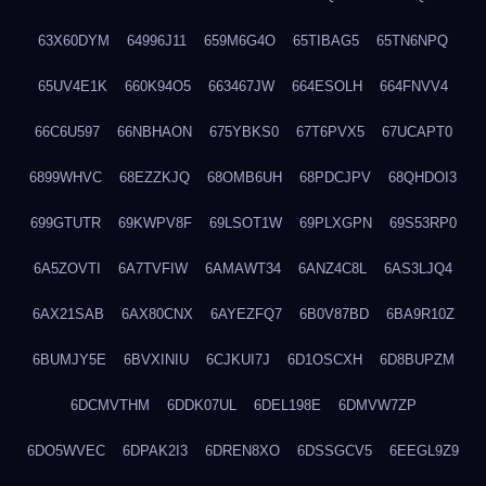
63X60DYM
64996J11
659M6G4O
65TIBAG5
65TN6NPQ
65UV4E1K
660K94O5
663467JW
664ESOLH
664FNVV4
66C6U597
66NBHAON
675YBKS0
67T6PVX5
67UCAPT0
6899WHVC
68EZZKJQ
68OMB6UH
68PDCJPV
68QHDOI3
699GTUTR
69KWPV8F
69LSOT1W
69PLXGPN
69S53RP0
6A5ZOVTI
6A7TVFIW
6AMAWT34
6ANZ4C8L
6AS3LJQ4
6AX21SAB
6AX80CNX
6AYEZFQ7
6B0V87BD
6BA9R10Z
6BUMJY5E
6BVXINIU
6CJKUI7J
6D1OSCXH
6D8BUPZM
6DCMVTHM
6DDK07UL
6DEL198E
6DMVW7ZP
6DO5WVEC
6DPAK2I3
6DREN8XO
6DSSGCV5
6EEGL9Z9