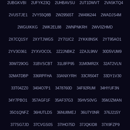
2UBGKVBI
2UFYK23Q
2UHBAVSU
2UT1DWVT
2VA5KTQ4
2VUSTJE1
2VY55Q8B
2W29565T
2W496244
2WADJS4M
2WGUIKKG
2WK2EL88
2WNPNKRH
2WV0ZHMD
2X7CQ1SY
2XYTJWGS
2Y7I1IC2
2YKK8NSK
2YT95AO1
2YV3O361
2YXVOCOL
2Z2JNBKZ
2ZAJL9NV
30D5VUM9
30W729OG
31BVSCBT
31L8FP95
31M0MR2X
32AT2VLN
32MATDBP
336RPFHA
33ANXYRH
33CR504T
33DY1V30
33T04ZZ0
3404O7P1
3478760D
34F92RUM
34HYUF3N
34Y7PBO1
357AGF1F
35AF37G3
35HVS0VG
35MJZMAN
35O1QNFZ
36HUTLDS
36NU8MEJ
36U7Y0NR
376J215Y
377SG7JD
37CVGS0S
37IHO75D
37JQKID8
37X9FZP9