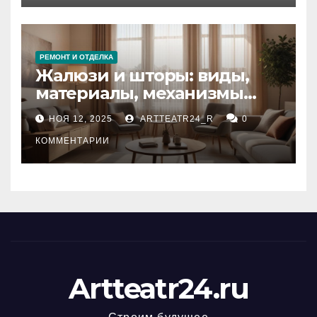
РЕМОНТ И ОТДЕЛКА
Жалюзи и шторы: виды,
материалы, механизмы
управления и уход
НОЯ 12, 2025
ARTTEATR24_R
0
КОММЕНТАРИИ
Artteatr24.ru