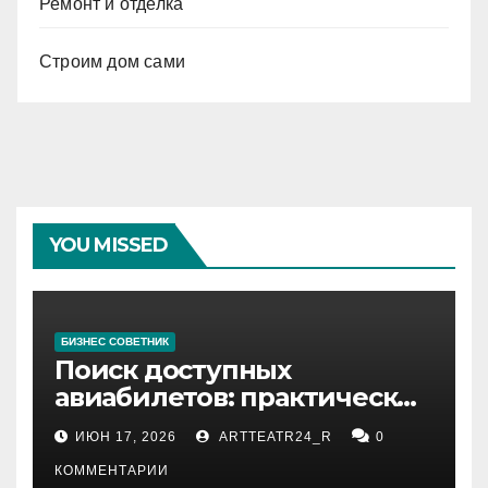
Ремонт и отделка
Строим дом сами
YOU MISSED
БИЗНЕС СОВЕТНИК
Поиск доступных
авиабилетов: практические
рекомендации
ИЮН 17, 2026
ARTTEATR24_R
0
КОММЕНТАРИИ