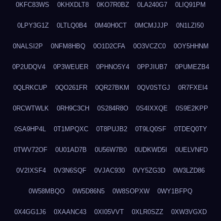
0KFC83WS
0KHXDLT8
0KO7R0BZ
0LA240G7
0LIQ91PM
0LPY3G1Z
0LTLQ0B4
0M40H0CT
0MCMJJJP
0N1LZI50
0NALSI2P
0NFM8HBQ
0O1D2CFA
0O3VCZC0
0OY5HHNM
0P2UDQV4
0P3WEUER
0PHNO5Y4
0PPJIUB7
0PUMEZB4
0QLRKCUP
0QO261FR
0QR27BKM
0QV0STGJ
0R7FXEI4
0RCWTWLK
0RH9C3CH
0S284R8O
0S4IXXQE
0S9E2KPP
0SA9HP4L
0T1MPQXC
0T8PUJB2
0T9LQ0SF
0TDEQ0TY
0TWV72OF
0U01AD7B
0U56W7B0
0UDKWD5I
0UELVNFD
0V2IXSF4
0V3N6SQF
0VJAC930
0VY5ZG3D
0W3LZD86
0W58MBQO
0W5D86N5
0W8SOPXW
0WY1BFPQ
0X4GG1J6
0XAANC43
0XI05VVT
0XLR0SZZ
0XW3VGXD