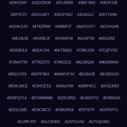
42HIOZNV
42QOZROE
437L5RRA
43BE766X
43EEF23E
43IP3TZ3
43OJ1AEY
43SSFXBJ
43U16JLC
43XY7A9N
441OKOJO
4474ZR0W
4489NF37
44AFGVXY
44CGH1H9
44E14L85
44VA5KJF
44XI8AFW
45A3IPS9
4601IURZ
46DGB3L9
46DLKJV6
46KT56QV
4728GJZN
47CQFY0O
47JMVITW
47TRZS70
47W8J2J2
48QJBQ0X
49MZ8W4O
49R1GYE9
49SPF3MJ
49WWVPJU
4B13IA3F
4B1N5SGO
4BOKJ6KQ
4C9HCESS
4D64LFAR
4D90P4CC
4DV2LKB3
4DWPQY14
4DYW6NWM
4DZ5J3RQ
4E402GTO
4E4R43JK
4EE6J1ME
4ENC34CO
4F88GRG8
4FDT5ITF
4GHTKFV1
4GJRPJFP
4GLC8SBG
4GOTUJAD
4GTUQOMS