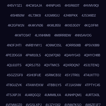
4H5VY3Z1
4HCW1AJA
4HINPU4S
4HSR603T
4HVMV9QI
4I5H850W
4IL73M3I
4JGM8GIJ
4JH8IPKK
4JS349D2
4K2GFW1N
4K4KVN36
4KML855I
4KNS3G0Y
4KQJIFMI
4KWTO3AT
4LXNH9M8
4M8RR8DW
4NNSAVOG
4NOFJHTI
4NRBYMY1
4O9WC0SL
4ORR508B
4P5VX889
4PE2DGG9
4PW810LS
4Q1M7Q60
4QAHYG43
4QHYCH8B
4QL610TS
4QRSJ753
4QVTMIC5
4QXRDQN7
4S31TENQ
4SGZZGF9
4SHI3FUE
4SRMCB32
4SYJTR01
4T4UXTTO
4T8GUZVK
4TAWVEKW
4TBBI1Y5
4TJ1ASNW
4TPTYC45
4TSJ6PJX
4U48QGQ2
4UMM8LXA
4UNHPQM1
4URT243L
4VFMWJZ0
4VGSLXPJ
4VJZYO02
4VNW7KSQ
4W6ZE1F7