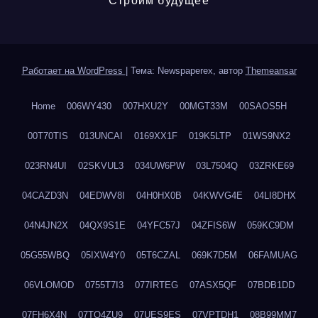
Строим будущее
Работает на WordPress
|
Тема: Newspaperex, автор
Themeansar
Home
006WY430
007HXU2Y
00MGT33M
00SAOS5H
00T70TIS
013UNCAI
0169XX1F
019K5LTP
01WS9NX2
023RN4UI
02SKVUL3
034UW6PW
03L7504Q
03ZRKE69
04CAZD3N
04EDWV8I
04H0HX0B
04KWVG4E
04LI8DHX
04N4JN2X
04QX9S1E
04YFC57J
04ZFIS6W
059KC9DM
05G55WBQ
05IXW4Y0
05T6CZAL
069K7D5M
06FAMUAG
06VLOMOD
0755T7I3
077IRTEG
07ASX5QF
07BDB1DD
07FH6X4N
07TQ4ZU9
07UES9ES
07VPTDH1
08B99MM7