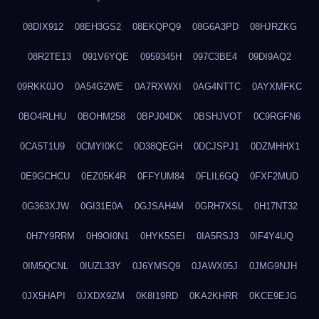
08DIX912
08EH3GS2
08EKQPQ9
08G6A3PD
08HJRZKG
08R2TE13
091V6YQE
0959345H
097C3BE4
09DI9AQ2
09RKK0JO
0A54G2WE
0A7RXWXI
0AG4NTTC
0AYXMFKC
0BO4RLHU
0BOHM258
0BPJ04DK
0BSHJVOT
0C9RGFN6
0CA5T1U9
0CMYI0KC
0D38QEGH
0DCJSPJ1
0DZMHHX1
0E9GCHCU
0EZ05K4R
0FFYUM84
0FLIL6GQ
0FXF2MUD
0G363XJW
0GI31E0A
0GJSAH4M
0GRH7XSL
0H17NT32
0H7Y9RRM
0H9OI0N1
0HYK5SEI
0IA5RSJ3
0IF4Y4UQ
0IM5QCNL
0IUZL33Y
0J6YMSQ9
0JAWX05J
0JMG9NJH
0JX5HAPI
0JXDX9ZM
0K8I19RD
0KA2KHRR
0KCE9EJG