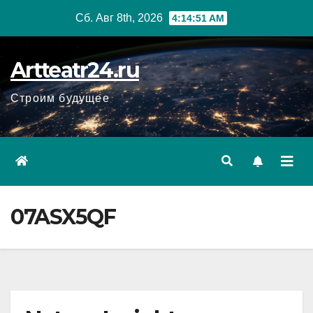
Перейти
Сб. Авг 8th, 2026
4:14:52 AM
к
содержанию
Artteatr24.ru
Строим будущее
07ASX5QF