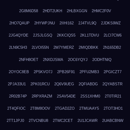
2G8M6D58
2HDT2UKH
2HLBXGGN
2HMC2F0V
2HO7QAUP
2HYWPJNU
2IIHI162
2J4TVL9Q
2JDKS9WZ
2JG4QYDE
2JSJLGSQ
2KKCIQS5
2KL1TDVU
2LCI7CW6
2LN9C5H3
2LVOI55N
2M7YMERZ
2MIQDBKK
2N165DB2
2NFH8OET
2NXDJSMA
2OC6YQYJ
2ODHTNIQ
2OYOC8EB
2P5KVO7J
2PB26F91
2PFU2MB3
2PGICZT7
2PJA33U1
2PK01RCU
2Q6V9UEG
2QFIABDG
2QYABSTR
2R02B74P
2RPXRAZM
2SAV54DE
2SS1XHM0
2T0TIR21
2T4QFIOC
2T8M8OOV
2TGAD2ZO
2TMUAAY5
2TOT3HO1
2TT1JPJ0
2TVCNBU8
2TWC2CET
2U1JCAWR
2UABCBNW