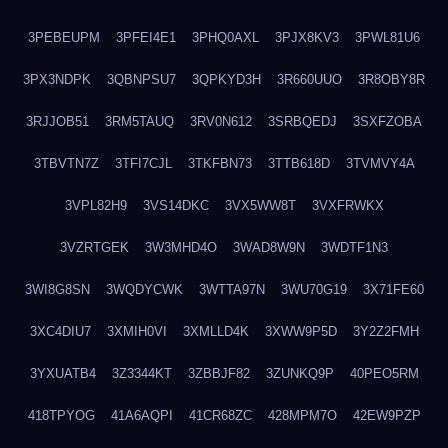
3PEBEUPM
3PFEI4E1
3PHQ0AXL
3PJX8KV3
3PWL81U6
3PX3NDPK
3QBNPSU7
3QPKYD3H
3R660UUO
3R8OBY8R
3RJJOB51
3RM5TAUQ
3RV0N612
3SRBQEDJ
3SXFZOBA
3TBVTN7Z
3TFI7CJL
3TKFBN73
3TTB618D
3TVMVY4A
3VPL82H9
3VS14DKC
3VX5WW8T
3VXFRWKX
3VZRTGEK
3W3MHD4O
3WAD8W9N
3WDTF1N3
3WI8G8SN
3WQDYCWK
3WTTA97N
3WU70G19
3X71FE60
3XC4DIU7
3XMIH0VI
3XMLLD4K
3XWW9P5D
3Y2Z2FMH
3YXUATB4
3Z3344KT
3ZBBJF82
3ZUNKQ9P
40PEO5RM
418TPYOG
41A6AQPI
41CR68ZC
428MPM7O
42EW9PZP