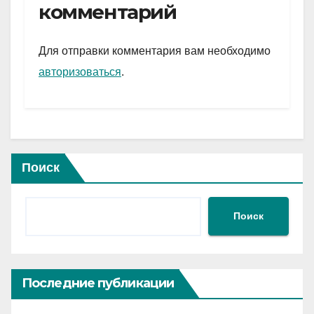
gr
s
а
комментарий
a
A
в
m
p
и
Для отправки комментария вам необходимо
p
ть
авторизоваться
.
Поиск
Поиск
Последние публикации