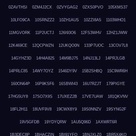
0ZAVTHSI
0ZM4J2CX
0ZVYGAG2
0ZXS0PVO
105XMS37
10LFO9CA
10SRNZZ2
10ZH1AUS
10ZZI8A5
1103WHO1
11MGVORK
11P2UCTJ
126I93O6
12FS3WHV
12HZ1JWW
12K469CE
12QCPWZN
12UKQO0N
133P7UOC
13COV7L8
14GYHZ3D
14H4A825
14M9BJ75
14NJ13LJ
14PRJLGB
14PRLC85
14WY7OYZ
1546DY9V
15B2SHBQ
15C9WR6H
160ON64P
16P9KSF6
16SBWI43
16U7RZJT
179PIGYE
17HG5UY8
17SO7X9S
17UXEZ2B
17VE7UAW
181QKVNV
18FL2H11
18UVF9V8
19CWX8Y9
19S0NNZV
19SYNG2F
19V5GFDB
19YDYQRW
1AU5Q96D
1AXWRT6R
1B3DEC8P
1BHACZIN
1BI91YFQ
1BNJXLZ0
1BR5X4KO