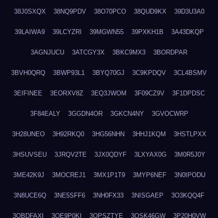
38J0SXQX
38NQ9PDV
38O70PCO
38QUD9KX
39D3U3A0
39LAIWA9
39LCYZRI
39MGWN55
39PXKH1B
3A43DKQP
3AGNJUCU
3ATCGY3X
3BKC9MX3
3BORDPAR
3BVH0QRQ
3BWP93L1
3BYQ70GJ
3C9KPDQV
3CL4BSMV
3EIFINEE
3EORXV8Z
3EQ3JWOM
3F09CZ9V
3F1DPDSC
3F84EALY
3GGDN4OR
3GKCN4NY
3GVOCWRP
3H28UNEO
3H92RKQ0
3HG56NHN
3HHJ1KQM
3HSTLPXX
3HSUVSEU
3JRQV2TE
3JX0QDYF
3LXYAX0G
3M0R5J0Y
3ME42K9J
3MOCREJ1
3MX1P1T9
3MYP6NEF
3N0IPODU
3N8UCE6Q
3NE5SFF6
3NH0FX33
3NISGAEP
3O3KQQ4F
3OBDFAXI
3OE9P0KI
3OPSZTYE
3OSK46GW
3P20H0VW