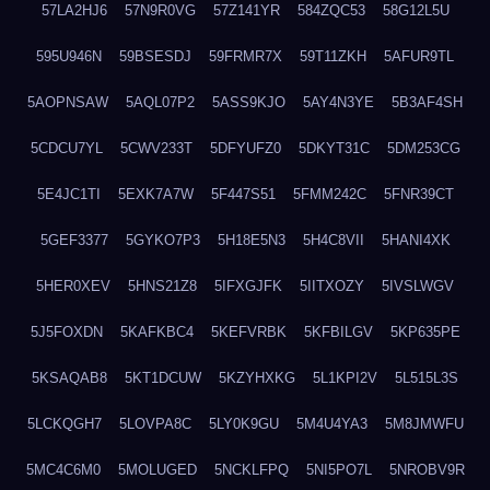
57LA2HJ6
57N9R0VG
57Z141YR
584ZQC53
58G12L5U
595U946N
59BSESDJ
59FRMR7X
59T11ZKH
5AFUR9TL
5AOPNSAW
5AQL07P2
5ASS9KJO
5AY4N3YE
5B3AF4SH
5CDCU7YL
5CWV233T
5DFYUFZ0
5DKYT31C
5DM253CG
5E4JC1TI
5EXK7A7W
5F447S51
5FMM242C
5FNR39CT
5GEF3377
5GYKO7P3
5H18E5N3
5H4C8VII
5HANI4XK
5HER0XEV
5HNS21Z8
5IFXGJFK
5IITXOZY
5IVSLWGV
5J5FOXDN
5KAFKBC4
5KEFVRBK
5KFBILGV
5KP635PE
5KSAQAB8
5KT1DCUW
5KZYHXKG
5L1KPI2V
5L515L3S
5LCKQGH7
5LOVPA8C
5LY0K9GU
5M4U4YA3
5M8JMWFU
5MC4C6M0
5MOLUGED
5NCKLFPQ
5NI5PO7L
5NROBV9R