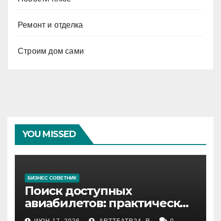
Ремонт и отделка
Строим дом сами
YOU MISSED
БИЗНЕС СОВЕТНИК
Поиск доступных
авиабилетов: практические
рекомендации
ИЮН 17, 2026
ARTTEATR24_R
0