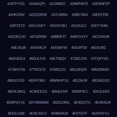
418TPYOG
41A6AQPI
41CR68ZC
428MPM7O
42EW9PZP
42HIOZNV
42QOZROE
437L5RRA
43BE766X
43EEF23E
43IP3TZ3
43OJ1AEY
43SSFXBJ
43U16JLC
43XY7A9N
441OKOJO
4474ZR0W
4489NF37
44AFGVXY
44CGH1H9
44E14L85
44VA5KJF
44XI8AFW
45A3IPS9
4601IURZ
46DGB3L9
46DLKJV6
46KT56QV
4728GJZN
47CQFY0O
47JMVITW
47TRZS70
47W8J2J2
48QJBQ0X
49MZ8W4O
49R1GYE9
49SPF3MJ
49WWVPJU
4B13IA3F
4B1N5SGO
4BOKJ6KQ
4C9HCESS
4D64LFAR
4D90P4CC
4DV2LKB3
4DWPQY14
4DYW6NWM
4DZ5J3RQ
4E402GTO
4E4R43JK
4EE6J1ME
4ENC34CO
4F88GRG8
4FDT5ITF
4GHTKFV1