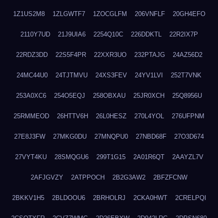
1Z1US2M8
1ZLGWTF7
1ZOCGLFM
206VNFLF
20GH4EFO
2110Y7UD
21J9UIA6
2254Q10C
226DDKTL
22R2IX7P
22RDZ3DD
22S5F4PR
22XXR3UO
232PTAJG
24AZ56D2
24MC44U0
24TJTMVU
24XS3FEV
24YV1LVI
252T7VNK
253A0XC6
254O5EQJ
258OBXAU
25JR0XCH
25Q8956U
25RMMEOD
26HTTV6H
26L0HESZ
270L4YOL
276UFPNM
27E8J3FW
27MKG0DU
27MNQPU0
27NBD68F
27O3D674
27VYT4KU
28SMQGU6
299T1G15
2A01R6QT
2AAYZL7V
2AFJGVZY
2ATPPOCH
2B2G3AW2
2BFZFCNW
2BKKV1H5
2BLDOOU6
2BRHOLRJ
2CKA0HWT
2CRELPQI