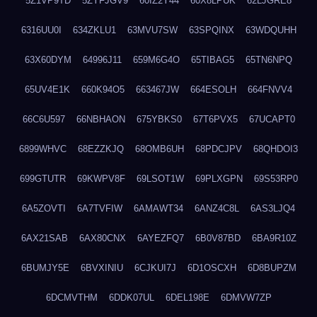
5Z1VP9TD
5ZYFJGV9
60IZ2Y44
60X8LPUK
62LJGRE8
6316UU0I
634ZKLU1
63MVU7SW
63SPQINX
63WDQUHH
63X60DYM
64996J11
659M6G4O
65TIBAG5
65TN6NPQ
65UV4E1K
660K94O5
663467JW
664ESOLH
664FNVV4
66C6U597
66NBHAON
675YBKS0
67T6PVX5
67UCAPT0
6899WHVC
68EZZKJQ
68OMB6UH
68PDCJPV
68QHDOI3
699GTUTR
69KWPV8F
69LSOT1W
69PLXGPN
69S53RP0
6A5ZOVTI
6A7TVFIW
6AMAWT34
6ANZ4C8L
6AS3LJQ4
6AX21SAB
6AX80CNX
6AYEZFQ7
6B0V87BD
6BA9R10Z
6BUMJY5E
6BVXINIU
6CJKUI7J
6D1OSCXH
6D8BUPZM
6DCMVTHM
6DDK07UL
6DEL198E
6DMVW7ZP