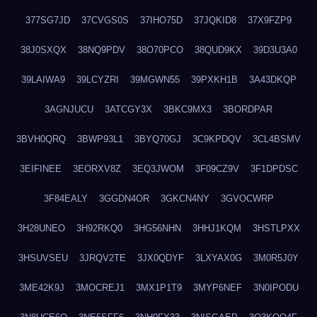
377SG7JD
37CVGS0S
37IHO75D
37JQKID8
37X9FZP9
38J0SXQX
38NQ9PDV
38O70PCO
38QUD9KX
39D3U3A0
39LAIWA9
39LCYZRI
39MGWN55
39PXKH1B
3A43DKQP
3AGNJUCU
3ATCGY3X
3BKC9MX3
3BORDPAR
3BVH0QRQ
3BWP93L1
3BYQ70GJ
3C9KPDQV
3CL4BSMV
3EIFINEE
3EORXV8Z
3EQ3JWOM
3F09CZ9V
3F1DPDSC
3F84EALY
3GGDN4OR
3GKCN4NY
3GVOCWRP
3H28UNEO
3H92RKQ0
3HG56NHN
3HHJ1KQM
3HSTLPXX
3HSUVSEU
3JRQV2TE
3JX0QDYF
3LXYAX0G
3M0R5J0Y
3ME42K9J
3MOCREJ1
3MX1P1T9
3MYP6NEF
3N0IPODU