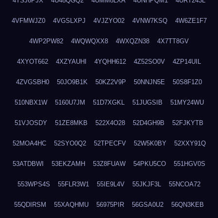
4TSJ6PJX
4U48QGQ2
4UMM8LXA
4UNHPQM1
4URT243L
4VFMWJZ0
4VGSLXPJ
4VJZYO02
4VNW7KSQ
4W6ZE1F7
4WP2PW82
4WQWQXX8
4WXQZN38
4X7TT8GV
4XYOT662
4XZYAUHI
4YQHH612
4Z52SO0V
4ZP14UIL
4ZVGSBH0
50JO9B1K
50KZ2V9P
50NNJN5E
50S8F1Z0
510NBX1W
5160U7JM
51D7XGKL
51JUGSIB
51MY24WU
51VJOSDY
51ZE8MKB
522X4O28
52D4GH9B
52FJKYTB
52MOA4HC
52SYO0Q2
52TPECFV
52W5K0BY
52XXY91Q
53ATDBWI
53EKZAMH
53Z8FUAW
54PKU5CO
551HGV0S
553WPS4S
55FLR3W1
55IE9L4V
55JKJF3L
55NCOA72
55QDIRSM
55XAQHMU
56975PIR
56GSA0U2
56QN3KEB