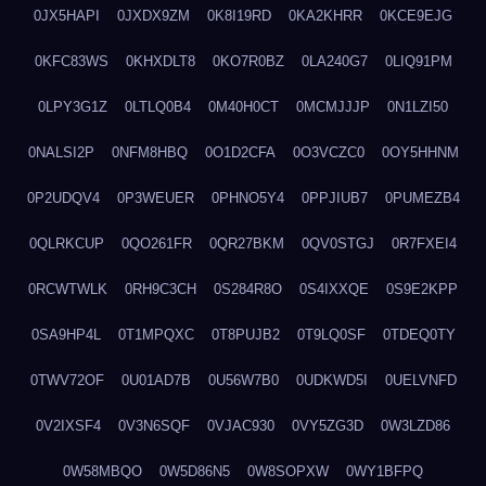
0JX5HAPI
0JXDX9ZM
0K8I19RD
0KA2KHRR
0KCE9EJG
0KFC83WS
0KHXDLT8
0KO7R0BZ
0LA240G7
0LIQ91PM
0LPY3G1Z
0LTLQ0B4
0M40H0CT
0MCMJJJP
0N1LZI50
0NALSI2P
0NFM8HBQ
0O1D2CFA
0O3VCZC0
0OY5HHNM
0P2UDQV4
0P3WEUER
0PHNO5Y4
0PPJIUB7
0PUMEZB4
0QLRKCUP
0QO261FR
0QR27BKM
0QV0STGJ
0R7FXEI4
0RCWTWLK
0RH9C3CH
0S284R8O
0S4IXXQE
0S9E2KPP
0SA9HP4L
0T1MPQXC
0T8PUJB2
0T9LQ0SF
0TDEQ0TY
0TWV72OF
0U01AD7B
0U56W7B0
0UDKWD5I
0UELVNFD
0V2IXSF4
0V3N6SQF
0VJAC930
0VY5ZG3D
0W3LZD86
0W58MBQO
0W5D86N5
0W8SOPXW
0WY1BFPQ