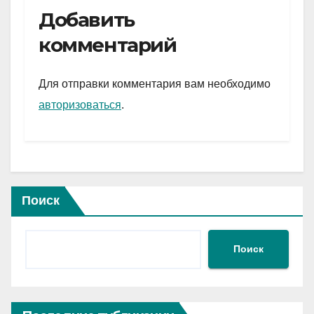
e
er
at
ail
р
Добавить
gr
s
а
комментарий
a
A
в
m
p
и
Для отправки комментария вам необходимо
p
ть
авторизоваться
.
Поиск
Поиск