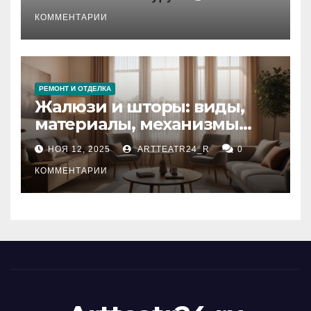
стихийных бедствий на
тезауруса
КОММЕНТАРИИ
РЕМОНТ И ОТДЕЛКА
Жалюзи и шторы: виды,
материалы, механизмы
управления и уход
НОЯ 12, 2025
ARTTEATR24_R
0
КОММЕНТАРИИ