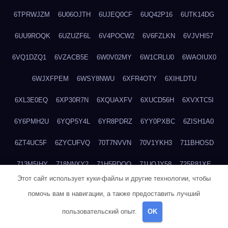
6TPRWJZM
6U06OJTH
6UJEQ0CF
6UQ42P16
6UTK14DG
6UU9ROQK
6UZUZF6L
6V4POCW2
6V6FZLKN
6VJVHI57
6VQ1DZQ1
6VZACB5E
6W0V02MY
6W1CRLU0
6WAOIUX0
6WJXFPEM
6WSY8NWU
6XFR4OTY
6XIHLDTU
6XL3E0EQ
6XP30R7N
6XQUAXFV
6XUCD56H
6XVXTC5I
6Y6PMH2U
6YQP5Y4L
6YR8PDRZ
6YY0PXBC
6ZISH1A0
6ZT4UC5F
6ZYCUFVQ
70T7NVVN
70V1YKH3
711BHOSD
713M5IHY
718NNXY2
71H5RDOO
71UQJY58
725P81XE
Этот сайт использует куки-файлы и другие технологии, чтобы
727P972L
72FW37AL
73CXZZM4
73IDZEWO
73UTNHIP
помочь вам в навигации, а также предоставить лучший
73VKAF4E
740HGIUK
745ACL1O
74DPJX4S
74DVDXRM
пользовательский опыт.
OK