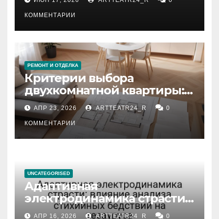
КОММЕНТАРИИ
РЕМОНТ И ОТДЕЛКА
Критерии выбора
двухкомнатной квартиры:
планировка, площадь,
АПР 23, 2026
ARTTEATR24_R
0
состояние и документация
КОММЕНТАРИИ
UNCATEGORISED
Адаптивная
электродинамика страсти:
влияние анализа
АПР 16, 2026
ARTTEATR24_R
0