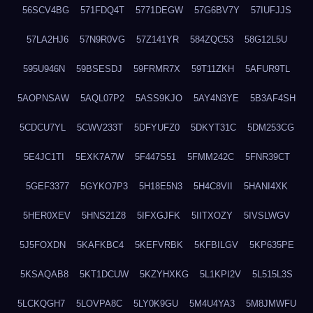
56SCV4BG
571FDQ4T
5771DEGW
57G6BV7Y
57IUFJJS
57LA2HJ6
57N9R0VG
57Z141YR
584ZQC53
58G12L5U
595U946N
59BSESDJ
59FRMR7X
59T11ZKH
5AFUR9TL
5AOPNSAW
5AQL07P2
5ASS9KJO
5AY4N3YE
5B3AF4SH
5CDCU7YL
5CWV233T
5DFYUFZ0
5DKYT31C
5DM253CG
5E4JC1TI
5EXK7A7W
5F447S51
5FMM242C
5FNR39CT
5GEF3377
5GYKO7P3
5H18E5N3
5H4C8VII
5HANI4XK
5HER0XEV
5HNS21Z8
5IFXGJFK
5IITXOZY
5IVSLWGV
5J5FOXDN
5KAFKBC4
5KEFVRBK
5KFBILGV
5KP635PE
5KSAQAB8
5KT1DCUW
5KZYHXKG
5L1KPI2V
5L515L3S
5LCKQGH7
5LOVPA8C
5LY0K9GU
5M4U4YA3
5M8JMWFU