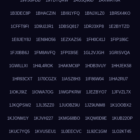
19V5GFDB
19YDYQRW
1AU5Q96D
1AXWRT6R
1B3DEC8P
1BHACZIN
1BI91YFQ
1BNJXLZ0
1BR5X4KO
1CFFT9FI
1D9U2JR1
1DBSQ817
1DRJ3XP8
1E2BYTZD
1E8JEY8J
1EN94O56
1EZXAZS6
1FH0C41J
1FIP186C
1FJ0BB6J
1FM8AVFQ
1FP03I5E
1GL2VJGH
1GRISVQA
1GWILLXI
1H4L4ROK
1HAKMC6P
1HDB3VUY
1HHJEK58
1HR93CXT
1I70CGZX
1IASZ8H3
1IF86W04
1IHA2RU7
1IOKJ9IZ
1IOWA7OG
1IWGPKRW
1JEZBYO7
1JFVZL7X
1JKQPSW2
1JL35ZZ0
1JUOBZ9U
1JZ9UNM8
1K1OOBX2
1KJONM1Y
1KJVH227
1KMG68BO
1KQW0D9E
1KUB22OP
1KUC7YQ5
1KVUSEU1
1L0EECVC
1L92C1GM
1LO2KT45