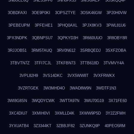
3N8UCE6Q
3NE5SFF6
3NH0FX33
3NISGAEP
3O3KQQ4F
3OBDFAXI
3OE9P0KI
3OPSZTYE
3OSK46GW
3P20H0VW
3PEBEUPM
3PFEI4E1
3PHQ0AXL
3PJX8KV3
3PWL81U6
3PX3NDPK
3QBNPSU7
3QPKYD3H
3R660UUO
3R8OBY8R
3RJJOB51
3RM5TAUQ
3RV0N612
3SRBQEDJ
3SXFZOBA
3TBVTN7Z
3TFI7CJL
3TKFBN73
3TTB618D
3TVMVY4A
3VPL82H9
3VS14DKC
3VX5WW8T
3VXFRWKX
3VZRTGEK
3W3MHD4O
3WAD8W9N
3WDTF1N3
3WI8G8SN
3WQDYCWK
3WTTA97N
3WU70G19
3X71FE60
3XC4DIU7
3XMIH0VI
3XMLLD4K
3XWW9P5D
3Y2Z2FMH
3YXUATB4
3Z3344KT
3ZBBJF82
3ZUNKQ9P
40PEO5RM