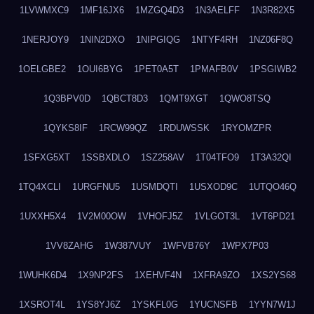
1LVWMXC9
1MF16JX6
1MZGQ4D3
1N3AELFF
1N3R82X5
1NERJOY9
1NIN2DXO
1NIPGIQG
1NTYF4RH
1NZ06F8Q
1OELGBE2
1OUI6BYG
1PET0A5T
1PMAFB0V
1PSGIWB2
1Q3BPV0D
1QBCT8D3
1QMT9XGT
1QWO8TSQ
1QYKS8IF
1RCW99QZ
1RDUWSSK
1RYOMZPR
1SFXG5XT
1SSBXDLO
1SZ258AV
1T04TFO9
1T3A32QI
1TQ4XCLI
1URGFNU5
1USMDQTI
1USXOD9C
1UTQO46Q
1UXXH5X4
1V2M00OW
1VHOFJ5Z
1VLGOT3L
1VT6PD21
1VV8ZAHG
1W387VUY
1WFVB76Y
1WPX7P03
1WUHK6D4
1X9NP2FS
1XEHVF4N
1XFRA9ZO
1XS2YS68
1XSROT4L
1YS8YJ6Z
1YSKFL0G
1YUCNSFB
1YYN7W1J