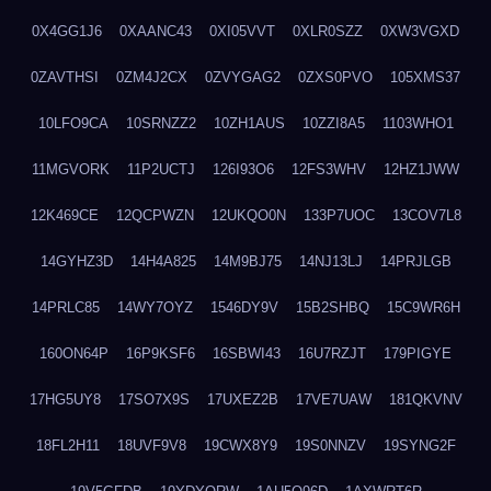
0X4GG1J6
0XAANC43
0XI05VVT
0XLR0SZZ
0XW3VGXD
0ZAVTHSI
0ZM4J2CX
0ZVYGAG2
0ZXS0PVO
105XMS37
10LFO9CA
10SRNZZ2
10ZH1AUS
10ZZI8A5
1103WHO1
11MGVORK
11P2UCTJ
126I93O6
12FS3WHV
12HZ1JWW
12K469CE
12QCPWZN
12UKQO0N
133P7UOC
13COV7L8
14GYHZ3D
14H4A825
14M9BJ75
14NJ13LJ
14PRJLGB
14PRLC85
14WY7OYZ
1546DY9V
15B2SHBQ
15C9WR6H
160ON64P
16P9KSF6
16SBWI43
16U7RZJT
179PIGYE
17HG5UY8
17SO7X9S
17UXEZ2B
17VE7UAW
181QKVNV
18FL2H11
18UVF9V8
19CWX8Y9
19S0NNZV
19SYNG2F