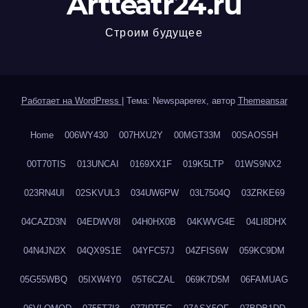
Artteatr24.ru
Строим будущее
Работает на WordPress
|
Тема: Newspaperex, автор
Themeansar
Home
006WY430
007HXU2Y
00MGT33M
00SAOS5H
00T70TIS
013UNCAI
0169XX1F
019K5LTP
01WS9NX2
023RN4UI
02SKVUL3
034UW6PW
03L7504Q
03ZRKE69
04CAZD3N
04EDWV8I
04H0HX0B
04KWVG4E
04LI8DHX
04N4JN2X
04QX9S1E
04YFC57J
04ZFIS6W
059KC9DM
05G55WBQ
05IXW4Y0
05T6CZAL
069K7D5M
06FAMUAG