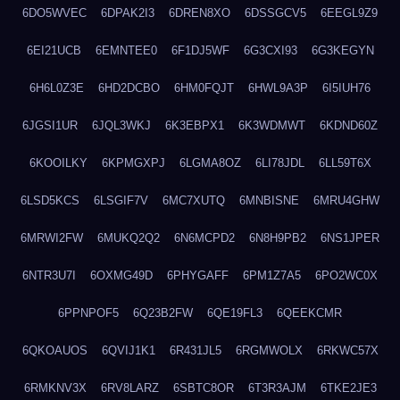
6DO5WVEC
6DPAK2I3
6DREN8XO
6DSSGCV5
6EEGL9Z9
6EI21UCB
6EMNTEE0
6F1DJ5WF
6G3CXI93
6G3KEGYN
6H6L0Z3E
6HD2DCBO
6HM0FQJT
6HWL9A3P
6I5IUH76
6JGSI1UR
6JQL3WKJ
6K3EBPX1
6K3WDMWT
6KDND60Z
6KOOILKY
6KPMGXPJ
6LGMA8OZ
6LI78JDL
6LL59T6X
6LSD5KCS
6LSGIF7V
6MC7XUTQ
6MNBISNE
6MRU4GHW
6MRWI2FW
6MUKQ2Q2
6N6MCPD2
6N8H9PB2
6NS1JPER
6NTR3U7I
6OXMG49D
6PHYGAFF
6PM1Z7A5
6PO2WC0X
6PPNPOF5
6Q23B2FW
6QE19FL3
6QEEKCMR
6QKOAUOS
6QVIJ1K1
6R431JL5
6RGMWOLX
6RKWC57X
6RMKNV3X
6RV8LARZ
6SBTC8OR
6T3R3AJM
6TKE2JE3