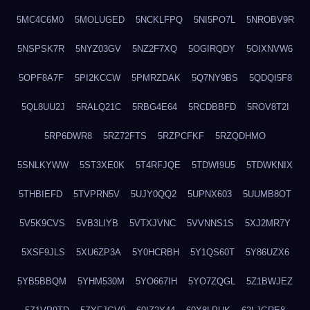
5MC4C6M0
5MOLUGED
5NCKLFPQ
5NI5PO7L
5NROBV9R
5NSPSK7R
5NYZ03GV
5NZ2F7XQ
5OGIRQDY
5OIXNVW6
5OPF8A7F
5PI2KCCW
5PMRZDAK
5Q7NY9BS
5QDQI5F8
5QL8UU2J
5RALQ21C
5RBG4E64
5RCDBBFD
5ROV8T2I
5RP6DWR8
5RZ72FTS
5RZPCFKF
5RZQDHMO
5SNLKYWW
5ST3XE0K
5T4RFJQE
5TDWI9U5
5TDWKNIX
5THBIEFD
5TVPRN5V
5UJY0QQ2
5UPNX603
5UUMB8OT
5V5K9CVS
5VB3LIYB
5VTXJVNC
5VVNNS1S
5XJ2MR7Y
5XSF9JLS
5XU6ZP3A
5Y0HCRBH
5Y1QS60T
5Y86UZX6
5YB5BBQM
5YHM530M
5YO667IH
5YO7ZQGL
5Z1BWJEZ