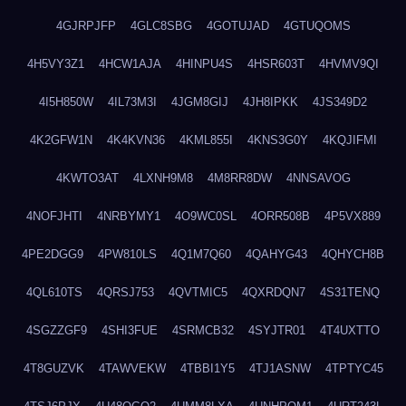
4GJRPJFP
4GLC8SBG
4GOTUJAD
4GTUQOMS
4H5VY3Z1
4HCW1AJA
4HINPU4S
4HSR603T
4HVMV9QI
4I5H850W
4IL73M3I
4JGM8GIJ
4JH8IPKK
4JS349D2
4K2GFW1N
4K4KVN36
4KML855I
4KNS3G0Y
4KQJIFMI
4KWTO3AT
4LXNH9M8
4M8RR8DW
4NNSAVOG
4NOFJHTI
4NRBYMY1
4O9WC0SL
4ORR508B
4P5VX889
4PE2DGG9
4PW810LS
4Q1M7Q60
4QAHYG43
4QHYCH8B
4QL610TS
4QRSJ753
4QVTMIC5
4QXRDQN7
4S31TENQ
4SGZZGF9
4SHI3FUE
4SRMCB32
4SYJTR01
4T4UXTTO
4T8GUZVK
4TAWVEKW
4TBBI1Y5
4TJ1ASNW
4TPTYC45