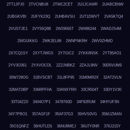
2TT1JPJ0
2TVCNBU8
2TWC2CET
2U1JCAWR
2UABCBNW
2UBGKVBI
2UFYK23Q
2UHBAVSU
2UT1DWVT
2VA5KTQ4
2VUSTJE1
2VY55Q8B
2W29565T
2W496244
2WADJS4M
2WGUIKKG
2WK2EL88
2WNPNKRH
2WV0ZHMD
2X7CQ1SY
2XYTJWGS
2Y7I1IC2
2YKK8NSK
2YT95AO1
2YV3O361
2YXVOCOL
2Z2JNBKZ
2ZAJL9NV
30D5VUM9
30W729OG
31BVSCBT
31L8FP95
31M0MR2X
32AT2VLN
32MATDBP
336RPFHA
33ANXYRH
33CR504T
33DY1V30
33T04ZZ0
3404O7P1
3478760D
34F92RUM
34HYUF3N
34Y7PBO1
357AGF1F
35AF37G3
35HVS0VG
35MJZMAN
35O1QNFZ
36HUTLDS
36NU8MEJ
36U7Y0NR
376J215Y