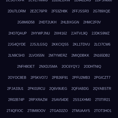
2CSOTXFR
2CVZ7WMG
2D26EBXW
2D942LRG
2DPSN680
2DU7LORM
2EZC76PR
2F53ZH8K
2FFJSSR3
2G789XQE
2G8M6D58
2HDT2UKH
2HLBXGGN
2HMC2F0V
2HO7QAUP
2HYWPJNU
2IIHI162
2J4TVL9Q
2JDKS9WZ
2JG4QYDE
2JSJLGSQ
2KKCIQS5
2KL1TDVU
2LCI7CW6
2LN9C5H3
2LVOI55N
2M7YMERZ
2MIQDBKK
2N165DB2
2NFH8OET
2NXDJSMA
2OC6YQYJ
2ODHTNIQ
2OYOC8EB
2P5KVO7J
2PB26F91
2PFU2MB3
2PGICZT7
2PJA33U1
2PK01RCU
2Q6V9UEG
2QFIABDG
2QYABSTR
2R02B74P
2RPXRAZM
2SAV54DE
2SS1XHM0
2T0TIR21
2T4QFIOC
2T8M8OOV
2TGAD2ZO
2TMUAAY5
2TOT3HO1