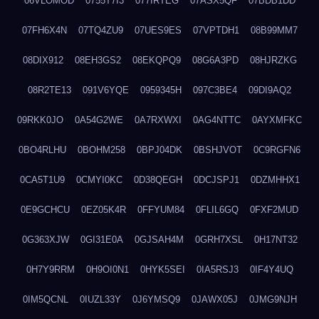
06VLOMOD
0755T7I3
077IRTEG
07ASX5QF
07BDB1DD
07FH6X4N
07TQ4ZU9
07UES9ES
07VPTDH1
08B99MM7
08DIX912
08EH3GS2
08EKQPQ9
08G6A3PD
08HJRZKG
08R2TE13
091V6YQE
0959345H
097C3BE4
09DI9AQ2
09RKK0JO
0A54G2WE
0A7RXWXI
0AG4NTTC
0AYXMFKC
0BO4RLHU
0BOHM258
0BPJ04DK
0BSHJVOT
0C9RGFN6
0CA5T1U9
0CMYI0KC
0D38QEGH
0DCJSPJ1
0DZMHHX1
0E9GCHCU
0EZ05K4R
0FFYUM84
0FLIL6GQ
0FXF2MUD
0G363XJW
0GI31E0A
0GJSAH4M
0GRH7XSL
0H17NT32
0H7Y9RRM
0H9OI0N1
0HYK5SEI
0IA5RSJ3
0IF4Y4UQ
0IM5QCNL
0IUZL33Y
0J6YMSQ9
0JAWX05J
0JMG9NJH