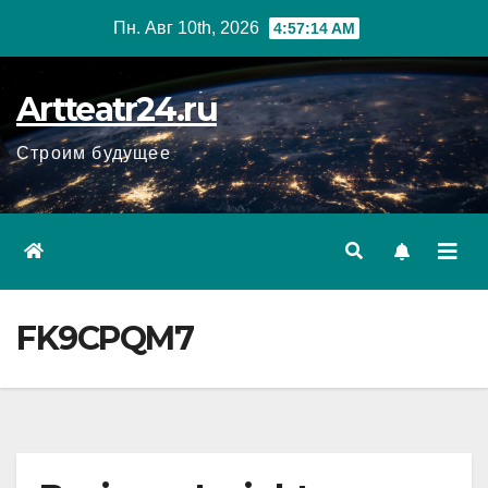
Перейти
Пн. Авг 10th, 2026
4:57:15 AM
к
содержанию
Artteatr24.ru
Строим будущее
FK9CPQM7