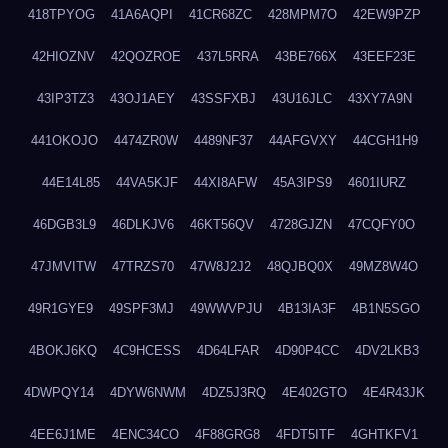
418TPYOG
41A6AQPI
41CR68ZC
428MPM7O
42EW9PZP
42HIOZNV
42QOZROE
437L5RRA
43BE766X
43EEF23E
43IP3TZ3
43OJ1AEY
43SSFXBJ
43U16JLC
43XY7A9N
441OKOJO
4474ZR0W
4489NF37
44AFGVXY
44CGH1H9
44E14L85
44VA5KJF
44XI8AFW
45A3IPS9
4601IURZ
46DGB3L9
46DLKJV6
46KT56QV
4728GJZN
47CQFY0O
47JMVITW
47TRZS70
47W8J2J2
48QJBQ0X
49MZ8W4O
49R1GYE9
49SPF3MJ
49WWVPJU
4B13IA3F
4B1N5SGO
4BOKJ6KQ
4C9HCESS
4D64LFAR
4D90P4CC
4DV2LKB3
4DWPQY14
4DYW6NWM
4DZ5J3RQ
4E402GTO
4E4R43JK
4EE6J1ME
4ENC34CO
4F88GRG8
4FDT5ITF
4GHTKFV1