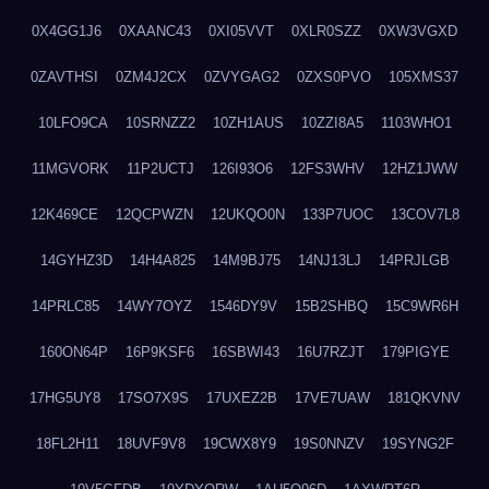
0X4GG1J6
0XAANC43
0XI05VVT
0XLR0SZZ
0XW3VGXD
0ZAVTHSI
0ZM4J2CX
0ZVYGAG2
0ZXS0PVO
105XMS37
10LFO9CA
10SRNZZ2
10ZH1AUS
10ZZI8A5
1103WHO1
11MGVORK
11P2UCTJ
126I93O6
12FS3WHV
12HZ1JWW
12K469CE
12QCPWZN
12UKQO0N
133P7UOC
13COV7L8
14GYHZ3D
14H4A825
14M9BJ75
14NJ13LJ
14PRJLGB
14PRLC85
14WY7OYZ
1546DY9V
15B2SHBQ
15C9WR6H
160ON64P
16P9KSF6
16SBWI43
16U7RZJT
179PIGYE
17HG5UY8
17SO7X9S
17UXEZ2B
17VE7UAW
181QKVNV
18FL2H11
18UVF9V8
19CWX8Y9
19S0NNZV
19SYNG2F