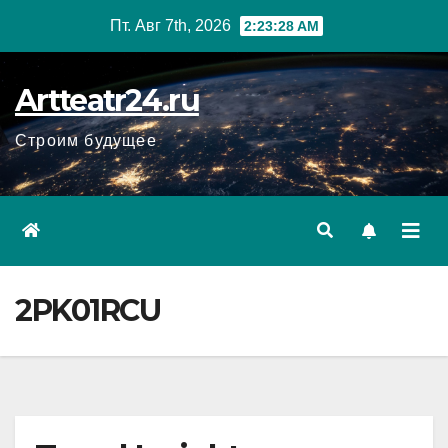
Перейти
Пт. Авг 7th, 2026
2:23:29 AM
к
содержанию
Artteatr24.ru
Строим будущее
2PK01RCU