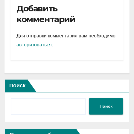
e
er
at
ail
р
Добавить
gr
s
а
комментарий
a
A
в
m
p
и
Для отправки комментария вам необходимо
p
ть
авторизоваться
.
Поиск
Поиск