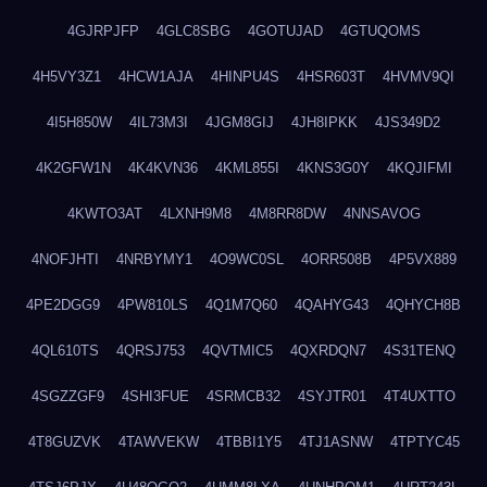
4GJRPJFP
4GLC8SBG
4GOTUJAD
4GTUQOMS
4H5VY3Z1
4HCW1AJA
4HINPU4S
4HSR603T
4HVMV9QI
4I5H850W
4IL73M3I
4JGM8GIJ
4JH8IPKK
4JS349D2
4K2GFW1N
4K4KVN36
4KML855I
4KNS3G0Y
4KQJIFMI
4KWTO3AT
4LXNH9M8
4M8RR8DW
4NNSAVOG
4NOFJHTI
4NRBYMY1
4O9WC0SL
4ORR508B
4P5VX889
4PE2DGG9
4PW810LS
4Q1M7Q60
4QAHYG43
4QHYCH8B
4QL610TS
4QRSJ753
4QVTMIC5
4QXRDQN7
4S31TENQ
4SGZZGF9
4SHI3FUE
4SRMCB32
4SYJTR01
4T4UXTTO
4T8GUZVK
4TAWVEKW
4TBBI1Y5
4TJ1ASNW
4TPTYC45