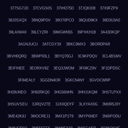
377SG7JD
37CVGS0S
37IHO75D
37JQKID8
37X9FZP9
38J0SXQX
38NQ9PDV
38O70PCO
38QUD9KX
39D3U3A0
39LAIWA9
39LCYZRI
39MGWN55
39PXKH1B
3A43DKQP
3AGNJUCU
3ATCGY3X
3BKC9MX3
3BORDPAR
3BVH0QRQ
3BWP93L1
3BYQ70GJ
3C9KPDQV
3CL4BSMV
3EIFINEE
3EORXV8Z
3EQ3JWOM
3F09CZ9V
3F1DPDSC
3F84EALY
3GGDN4OR
3GKCN4NY
3GVOCWRP
3H28UNEO
3H92RKQ0
3HG56NHN
3HHJ1KQM
3HSTLPXX
3HSUVSEU
3JRQV2TE
3JX0QDYF
3LXYAX0G
3M0R5J0Y
3ME42K9J
3MOCREJ1
3MX1P1T9
3MYP6NEF
3N0IPODU