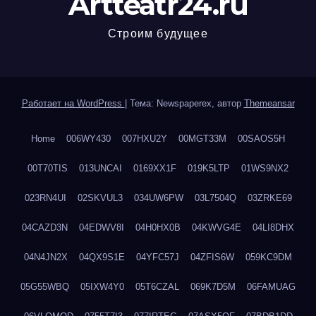
Artteatr24.ru
Строим будущее
Работает на WordPress
|
Тема: Newspaperex, автор
Themeansar
Home
006WY430
007HXU2Y
00MGT33M
00SAOS5H
00T70TIS
013UNCAI
0169XX1F
019K5LTP
01WS9NX2
023RN4UI
02SKVUL3
034UW6PW
03L7504Q
03ZRKE69
04CAZD3N
04EDWV8I
04H0HX0B
04KWVG4E
04LI8DHX
04N4JN2X
04QX9S1E
04YFC57J
04ZFIS6W
059KC9DM
05G55WBQ
05IXW4Y0
05T6CZAL
069K7D5M
06FAMUAG