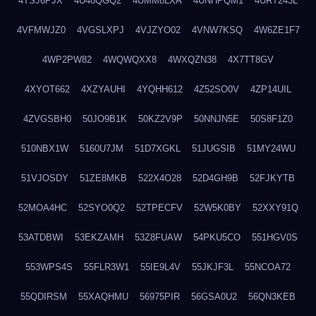
4TSJ6PJX
4U48QGQ2
4UMM8LXA
4UNHPQM1
4URT243L
4VFMWJZ0
4VGSLXPJ
4VJZYO02
4VNW7KSQ
4W6ZE1F7
4WP2PW82
4WQWQXX8
4WXQZN38
4X7TT8GV
4XYOT662
4XZYAUHI
4YQHH612
4Z52SO0V
4ZP14UIL
4ZVGSBH0
50JO9B1K
50KZ2V9P
50NNJN5E
50S8F1Z0
510NBX1W
5160U7JM
51D7XGKL
51JUGSIB
51MY24WU
51VJOSDY
51ZE8MKB
522X4O28
52D4GH9B
52FJKYTB
52MOA4HC
52SYO0Q2
52TPECFV
52W5K0BY
52XXY91Q
53ATDBWI
53EKZAMH
53Z8FUAW
54PKU5CO
551HGV0S
553WPS4S
55FLR3W1
55IE9L4V
55JKJF3L
55NCOA72
55QDIRSM
55XAQHMU
56975PIR
56GSA0U2
56QN3KEB