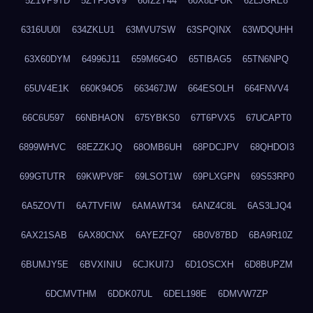
5Z1VP9TD
5ZYFJGV9
60IZ2Y44
60X8LPUK
62LJGRE8
6316UU0I
634ZKLU1
63MVU7SW
63SPQINX
63WDQUHH
63X60DYM
64996J11
659M6G4O
65TIBAG5
65TN6NPQ
65UV4E1K
660K94O5
663467JW
664ESOLH
664FNVV4
66C6U597
66NBHAON
675YBKS0
67T6PVX5
67UCAPT0
6899WHVC
68EZZKJQ
68OMB6UH
68PDCJPV
68QHDOI3
699GTUTR
69KWPV8F
69LSOT1W
69PLXGPN
69S53RP0
6A5ZOVTI
6A7TVFIW
6AMAWT34
6ANZ4C8L
6AS3LJQ4
6AX21SAB
6AX80CNX
6AYEZFQ7
6B0V87BD
6BA9R10Z
6BUMJY5E
6BVXINIU
6CJKUI7J
6D1OSCXH
6D8BUPZM
6DCMVTHM
6DDK07UL
6DEL198E
6DMVW7ZP