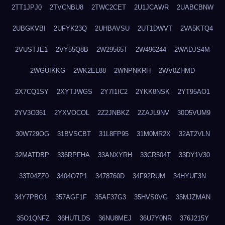
2TT1JPJ0
2TVCNBU8
2TWC2CET
2U1JCAWR
2UABCBNW
2UBGKVBI
2UFYK23Q
2UHBAVSU
2UT1DWVT
2VA5KTQ4
2VUSTJE1
2VY55Q8B
2W29565T
2W496244
2WADJS4M
2WGUIKKG
2WK2EL88
2WNPNKRH
2WV0ZHMD
2X7CQ1SY
2XYTJWGS
2Y7I1IC2
2YKK8NSK
2YT95AO1
2YV3O361
2YXVOCOL
2Z2JNBKZ
2ZAJL9NV
30D5VUM9
30W729OG
31BVSCBT
31L8FP95
31M0MR2X
32AT2VLN
32MATDBP
336RPFHA
33ANXYRH
33CR504T
33DY1V30
33T04ZZ0
3404O7P1
3478760D
34F92RUM
34HYUF3N
34Y7PBO1
357AGF1F
35AF37G3
35HVS0VG
35MJZMAN
35O1QNFZ
36HUTLDS
36NU8MEJ
36U7Y0NR
376J215Y