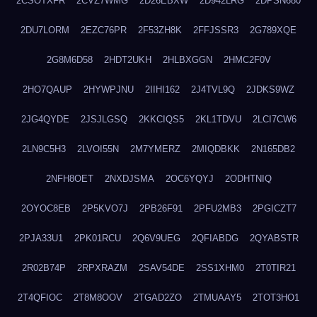
2CSOTXFR
2CVZ7WMG
2D26EBXW
2D942LRG
2DPSN680
2DU7LORM
2EZC76PR
2F53ZH8K
2FFJSSR3
2G789XQE
2G8M6D58
2HDT2UKH
2HLBXGGN
2HMC2F0V
2HO7QAUP
2HYWPJNU
2IIHI162
2J4TVL9Q
2JDKS9WZ
2JG4QYDE
2JSJLGSQ
2KKCIQS5
2KL1TDVU
2LCI7CW6
2LN9C5H3
2LVOI55N
2M7YMERZ
2MIQDBKK
2N165DB2
2NFH8OET
2NXDJSMA
2OC6YQYJ
2ODHTNIQ
2OYOC8EB
2P5KVO7J
2PB26F91
2PFU2MB3
2PGICZT7
2PJA33U1
2PK01RCU
2Q6V9UEG
2QFIABDG
2QYABSTR
2R02B74P
2RPXRAZM
2SAV54DE
2SS1XHM0
2T0TIR21
2T4QFIOC
2T8M8OOV
2TGAD2ZO
2TMUAAY5
2TOT3HO1