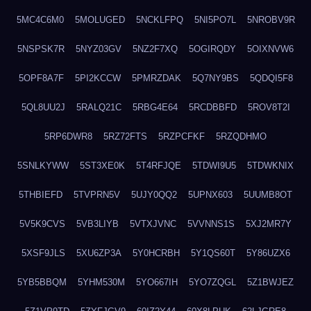
5MC4C6M0
5MOLUGED
5NCKLFPQ
5NI5PO7L
5NROBV9R
5NSPSK7R
5NYZ03GV
5NZ2F7XQ
5OGIRQDY
5OIXNVW6
5OPF8A7F
5PI2KCCW
5PMRZDAK
5Q7NY9BS
5QDQI5F8
5QL8UU2J
5RALQ21C
5RBG4E64
5RCDBBFD
5ROV8T2I
5RP6DWR8
5RZ72FTS
5RZPCFKF
5RZQDHMO
5SNLKYWW
5ST3XE0K
5T4RFJQE
5TDWI9U5
5TDWKNIX
5THBIEFD
5TVPRN5V
5UJY0QQ2
5UPNX603
5UUMB8OT
5V5K9CVS
5VB3LIYB
5VTXJVNC
5VVNNS1S
5XJ2MR7Y
5XSF9JLS
5XU6ZP3A
5Y0HCRBH
5Y1QS60T
5Y86UZX6
5YB5BBQM
5YHM530M
5YO667IH
5YO7ZQGL
5Z1BWJEZ