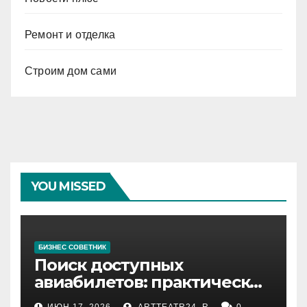
Ремонт и отделка
Строим дом сами
YOU MISSED
БИЗНЕС СОВЕТНИК
Поиск доступных
авиабилетов: практические
рекомендации
ИЮН 17, 2026
ARTTEATR24_R
0