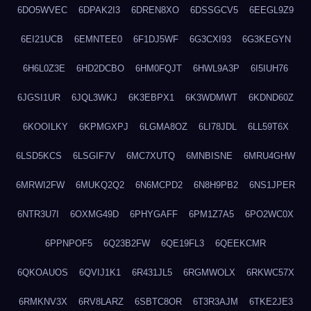
6DO5WVEC
6DPAK2I3
6DREN8XO
6DSSGCV5
6EEGL9Z9
6EI21UCB
6EMNTEE0
6F1DJ5WF
6G3CXI93
6G3KEGYN
6H6L0Z3E
6HD2DCBO
6HM0FQJT
6HWL9A3P
6I5IUH76
6JGSI1UR
6JQL3WKJ
6K3EBPX1
6K3WDMWT
6KDND60Z
6KOOILKY
6KPMGXPJ
6LGMA8OZ
6LI78JDL
6LL59T6X
6LSD5KCS
6LSGIF7V
6MC7XUTQ
6MNBISNE
6MRU4GHW
6MRWI2FW
6MUKQ2Q2
6N6MCPD2
6N8H9PB2
6NS1JPER
6NTR3U7I
6OXMG49D
6PHYGAFF
6PM1Z7A5
6PO2WC0X
6PPNPOF5
6Q23B2FW
6QE19FL3
6QEEKCMR
6QKOAUOS
6QVIJ1K1
6R431JL5
6RGMWOLX
6RKWC57X
6RMKNV3X
6RV8LARZ
6SBTC8OR
6T3R3AJM
6TKE2JE3