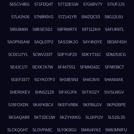
56SCV4BG
571FDQ4T
5771DEGW
57G6BV7Y
57IUFJJS
57LA2HJ6
57N9R0VG
57Z141YR
584ZQC53
58G12L5U
595U946N
59BSESDJ
59FRMR7X
59T11ZKH
5AFUR9TL
5AOPNSAW
5AQL07P2
5ASS9KJO
5AY4N3YE
5B3AF4SH
5CDCU7YL
5CWV233T
5DFYUFZ0
5DKYT31C
5DM253CG
5E4JC1TI
5EXK7A7W
5F447S51
5FMM242C
5FNR39CT
5GEF3377
5GYKO7P3
5H18E5N3
5H4C8VII
5HANI4XK
5HER0XEV
5HNS21Z8
5IFXGJFK
5IITXOZY
5IVSLWGV
5J5FOXDN
5KAFKBC4
5KEFVRBK
5KFBILGV
5KP635PE
5KSAQAB8
5KT1DCUW
5KZYHXKG
5L1KPI2V
5L515L3S
5LCKQGH7
5LOVPA8C
5LY0K9GU
5M4U4YA3
5M8JMWFU