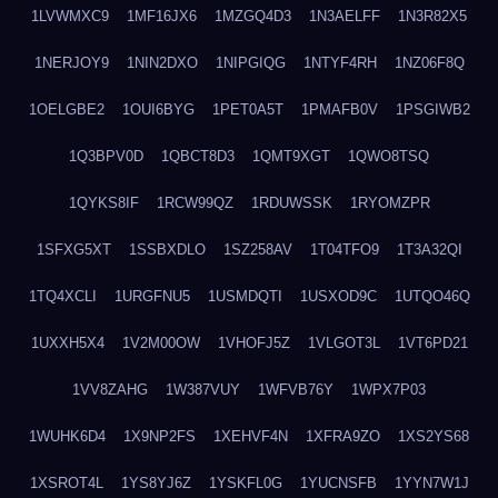
1LVWMXC9
1MF16JX6
1MZGQ4D3
1N3AELFF
1N3R82X5
1NERJOY9
1NIN2DXO
1NIPGIQG
1NTYF4RH
1NZ06F8Q
1OELGBE2
1OUI6BYG
1PET0A5T
1PMAFB0V
1PSGIWB2
1Q3BPV0D
1QBCT8D3
1QMT9XGT
1QWO8TSQ
1QYKS8IF
1RCW99QZ
1RDUWSSK
1RYOMZPR
1SFXG5XT
1SSBXDLO
1SZ258AV
1T04TFO9
1T3A32QI
1TQ4XCLI
1URGFNU5
1USMDQTI
1USXOD9C
1UTQO46Q
1UXXH5X4
1V2M00OW
1VHOFJ5Z
1VLGOT3L
1VT6PD21
1VV8ZAHG
1W387VUY
1WFVB76Y
1WPX7P03
1WUHK6D4
1X9NP2FS
1XEHVF4N
1XFRA9ZO
1XS2YS68
1XSROT4L
1YS8YJ6Z
1YSKFL0G
1YUCNSFB
1YYN7W1J