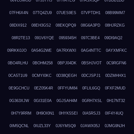
06VLOMOD
0755T7I3
077IRTEG
07ASX5QF
07BDB1DD
07FH6X4N
07TQ4ZU9
07UES9ES
07VPTDH1
08B99MM7
08DIX912
08EH3GS2
08EKQPQ9
08G6A3PD
08HJRZKG
08R2TE13
091V6YQE
0959345H
097C3BE4
09DI9AQ2
09RKK0JO
0A54G2WE
0A7RXWXI
0AG4NTTC
0AYXMFKC
0BO4RLHU
0BOHM258
0BPJ04DK
0BSHJVOT
0C9RGFN6
0CA5T1U9
0CMYI0KC
0D38QEGH
0DCJSPJ1
0DZMHHX1
0E9GCHCU
0EZ05K4R
0FFYUM84
0FLIL6GQ
0FXF2MUD
0G363XJW
0GI31E0A
0GJSAH4M
0GRH7XSL
0H17NT32
0H7Y9RRM
0H9OI0N1
0HYK5SEI
0IA5RSJ3
0IF4Y4UQ
0IM5QCNL
0IUZL33Y
0J6YMSQ9
0JAWX05J
0JMG9NJH