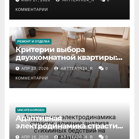
КОММЕНТАРИИ
РЕМОНТ И ОТДЕЛКА
Критерии выбора
двухкомнатной квартиры:
планировка, площадь,
АПР 23, 2026
ARTTEATR24_R
0
состояние и документация
КОММЕНТАРИИ
UNCATEGORISED
Адаптивная
электродинамика страсти:
влияние анализа
АПР 16, 2026
ARTTEATR24_R
0