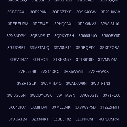
3N8UCE6Q
3NE5SFF6
3NH0FX33
3NISGAEP
3O3KQQ4F
3OBDFAXI
3OE9P0KI
3OPSZTYE
3OSK46GW
3P20H0VW
3PEBEUPM
3PFEI4E1
3PHQ0AXL
3PJX8KV3
3PWL81U6
3PX3NDPK
3QBNPSU7
3QPKYD3H
3R660UUO
3R8OBY8R
3RJJOB51
3RM5TAUQ
3RV0N612
3SRBQEDJ
3SXFZOBA
3TBVTN7Z
3TFI7CJL
3TKFBN73
3TTB618D
3TVMVY4A
3VPL82H9
3VS14DKC
3VX5WW8T
3VXFRWKX
3VZRTGEK
3W3MHD4O
3WAD8W9N
3WDTF1N3
3WI8G8SN
3WQDYCWK
3WTTA97N
3WU70G19
3X71FE60
3XC4DIU7
3XMIH0VI
3XMLLD4K
3XWW9P5D
3Y2Z2FMH
3YXUATB4
3Z3344KT
3ZBBJF82
3ZUNKQ9P
40PEO5RM