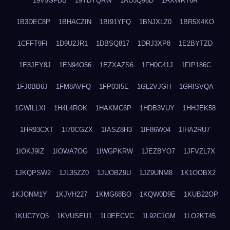
19V5GFDB
19YDYQRW
1AU5Q96D
1AXWRT6R
1B3DEC8P
1BHACZIN
1BI91YFQ
1BNJXLZ0
1BR5X4KO
1CFFT9FI
1D9U2JR1
1DBSQ817
1DRJ3XP8
1E2BYTZD
1E8JEY8J
1EN94O56
1EZXAZS6
1FH0C41J
1FIP186C
1FJ0BB6J
1FM8AVFQ
1FP03I5E
1GL2VJGH
1GRISVQA
1GWILLXI
1H4L4ROK
1HAKMC6P
1HDB3VUY
1HHJEK58
1HR93CXT
1I70CGZX
1IASZ8H3
1IF86W04
1IHA2RU7
1IOKJ9IZ
1IOWA7OG
1IWGPKRW
1JEZBYO7
1JFVZL7X
1JKQPSW2
1JL35ZZ0
1JUOBZ9U
1JZ9UNM8
1K1OOBX2
1KJONM1Y
1KJVH227
1KMG68BO
1KQW0D9E
1KUB22OP
1KUC7YQ5
1KVUSEU1
1L0EECVC
1L92C1GM
1LO2KT45