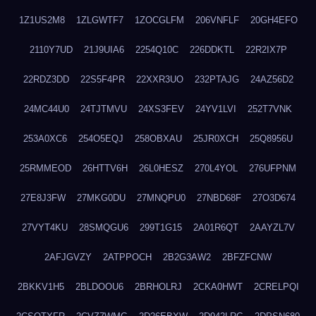
1Z1US2M8
1ZLGWTF7
1ZOCGLFM
206VNFLF
20GH4EFO
2110Y7UD
21J9UIA6
2254Q10C
226DDKTL
22R2IX7P
22RDZ3DD
22S5F4PR
22XXR3UO
232PTAJG
24AZ56D2
24MC44U0
24TJTMVU
24XS3FEV
24YV1LVI
252T7VNK
253A0XC6
254O5EQJ
258OBXAU
25JR0XCH
25Q8956U
25RMMEOD
26HTTV6H
26L0HESZ
270L4YOL
276UFPNM
27E8J3FW
27MKG0DU
27MNQPU0
27NBD68F
27O3D674
27VYT4KU
28SMQGU6
299T1G15
2A01R6QT
2AAYZL7V
2AFJGVZY
2ATPPOCH
2B2G3AW2
2BFZFCNW
2BKKV1H5
2BLDOOU6
2BRHOLRJ
2CKA0HWT
2CRELPQI