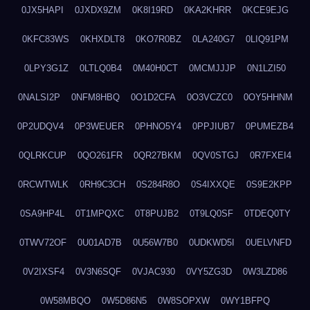
0JX5HAPI
0JXDX9ZM
0K8I19RD
0KA2KHRR
0KCE9EJG
0KFC83WS
0KHXDLT8
0KO7R0BZ
0LA240G7
0LIQ91PM
0LPY3G1Z
0LTLQ0B4
0M40H0CT
0MCMJJJP
0N1LZI50
0NALSI2P
0NFM8HBQ
0O1D2CFA
0O3VCZC0
0OY5HHNM
0P2UDQV4
0P3WEUER
0PHNO5Y4
0PPJIUB7
0PUMEZB4
0QLRKCUP
0QO261FR
0QR27BKM
0QV0STGJ
0R7FXEI4
0RCWTWLK
0RH9C3CH
0S284R8O
0S4IXXQE
0S9E2KPP
0SA9HP4L
0T1MPQXC
0T8PUJB2
0T9LQ0SF
0TDEQ0TY
0TWV72OF
0U01AD7B
0U56W7B0
0UDKWD5I
0UELVNFD
0V2IXSF4
0V3N6SQF
0VJAC930
0VY5ZG3D
0W3LZD86
0W58MBQO
0W5D86N5
0W8SOPXW
0WY1BFPQ