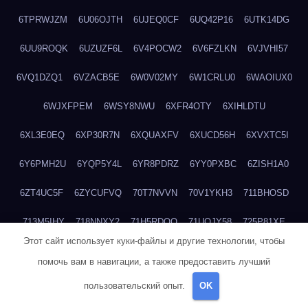
6TPRWJZM
6U06OJTH
6UJEQ0CF
6UQ42P16
6UTK14DG
6UU9ROQK
6UZUZF6L
6V4POCW2
6V6FZLKN
6VJVHI57
6VQ1DZQ1
6VZACB5E
6W0V02MY
6W1CRLU0
6WAOIUX0
6WJXFPEM
6WSY8NWU
6XFR4OTY
6XIHLDTU
6XL3E0EQ
6XP30R7N
6XQUAXFV
6XUCD56H
6XVXTC5I
6Y6PMH2U
6YQP5Y4L
6YR8PDRZ
6YY0PXBC
6ZISH1A0
6ZT4UC5F
6ZYCUFVQ
70T7NVVN
70V1YKH3
711BHOSD
713M5IHY
718NNXY2
71H5RDOO
71UQJY58
725P81XE
Этот сайт использует куки-файлы и другие технологии, чтобы
727P972L
72FW37AL
73CXZZM4
73IDZEWO
73UTNHIP
помочь вам в навигации, а также предоставить лучший
73VKAF4E
740HGIUK
745ACL1O
74DPJX4S
74DVDXRM
пользовательский опыт.
OK