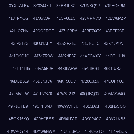
3YXUATB4
3Z3344KT
3ZBBJF82
3ZUNKQ9P
40PEO5RM
418TPYOG
41A6AQPI
41CR68ZC
428MPM7O
42EW9PZP
42HIOZNV
42QOZROE
437L5RRA
43BE766X
43EEF23E
43IP3TZ3
43OJ1AEY
43SSFXBJ
43U16JLC
43XY7A9N
441OKOJO
4474ZR0W
4489NF37
44AFGVXY
44CGH1H9
44E14L85
44VA5KJF
44XI8AFW
45A3IPS9
4601IURZ
46DGB3L9
46DLKJV6
46KT56QV
4728GJZN
47CQFY0O
47JMVITW
47TRZS70
47W8J2J2
48QJBQ0X
49MZ8W4O
49R1GYE9
49SPF3MJ
49WWVPJU
4B13IA3F
4B1N5SGO
4BOKJ6KQ
4C9HCESS
4D64LFAR
4D90P4CC
4DV2LKB3
4DWPQY14
4DYW6NWM
4DZ5J3RQ
4E402GTO
4E4R43JK