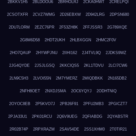
2BKKV1H5
2BLDOOU6
2BRHOLRJ
2CKA0HWT
2CRELPQI
2CSOTXFR
2CVZ7WMG
2D26EBXW
2D942LRG
2DPSN680
2DU7LORM
2EZC76PR
2F53ZH8K
2FFJSSR3
2G789XQE
2G8M6D58
2HDT2UKH
2HLBXGGN
2HMC2F0V
2HO7QAUP
2HYWPJNU
2IIHI162
2J4TVL9Q
2JDKS9WZ
2JG4QYDE
2JSJLGSQ
2KKCIQS5
2KL1TDVU
2LCI7CW6
2LN9C5H3
2LVOI55N
2M7YMERZ
2MIQDBKK
2N165DB2
2NFH8OET
2NXDJSMA
2OC6YQYJ
2ODHTNIQ
2OYOC8EB
2P5KVO7J
2PB26F91
2PFU2MB3
2PGICZT7
2PJA33U1
2PK01RCU
2Q6V9UEG
2QFIABDG
2QYABSTR
2R02B74P
2RPXRAZM
2SAV54DE
2SS1XHM0
2T0TIR21