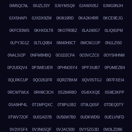
0IM5QCNL
0IUZL33Y
0J6YMSQ9
0JAWX05J
0JMG9NJH
0JX5HAPI
0JXDX9ZM
0K8I19RD
0KA2KHRR
0KCE9EJG
0KFC83WS
0KHXDLT8
0KO7R0BZ
0LA240G7
0LIQ91PM
0LPY3G1Z
0LTLQ0B4
0M40H0CT
0MCMJJJP
0N1LZI50
0NALSI2P
0NFM8HBQ
0O1D2CFA
0O3VCZC0
0OY5HHNM
0P2UDQV4
0P3WEUER
0PHNO5Y4
0PPJIUB7
0PUMEZB4
0QLRKCUP
0QO261FR
0QR27BKM
0QV0STGJ
0R7FXEI4
0RCWTWLK
0RH9C3CH
0S284R8O
0S4IXXQE
0S9E2KPP
0SA9HP4L
0T1MPQXC
0T8PUJB2
0T9LQ0SF
0TDEQ0TY
0TWV72OF
0U01AD7B
0U56W7B0
0UDKWD5I
0UELVNFD
0V2IXSF4
0V3N6SQF
0VJAC930
0VY5ZG3D
0W3LZD86