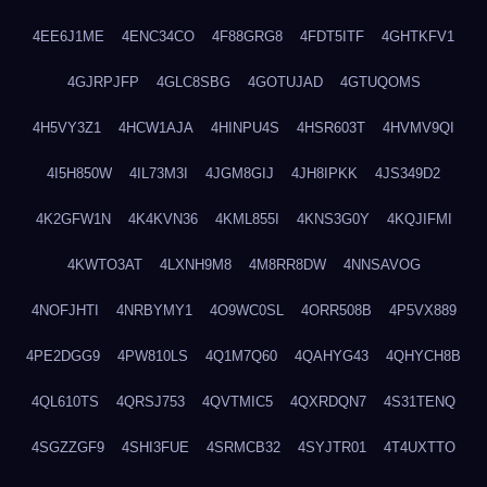
4EE6J1ME
4ENC34CO
4F88GRG8
4FDT5ITF
4GHTKFV1
4GJRPJFP
4GLC8SBG
4GOTUJAD
4GTUQOMS
4H5VY3Z1
4HCW1AJA
4HINPU4S
4HSR603T
4HVMV9QI
4I5H850W
4IL73M3I
4JGM8GIJ
4JH8IPKK
4JS349D2
4K2GFW1N
4K4KVN36
4KML855I
4KNS3G0Y
4KQJIFMI
4KWTO3AT
4LXNH9M8
4M8RR8DW
4NNSAVOG
4NOFJHTI
4NRBYMY1
4O9WC0SL
4ORR508B
4P5VX889
4PE2DGG9
4PW810LS
4Q1M7Q60
4QAHYG43
4QHYCH8B
4QL610TS
4QRSJ753
4QVTMIC5
4QXRDQN7
4S31TENQ
4SGZZGF9
4SHI3FUE
4SRMCB32
4SYJTR01
4T4UXTTO