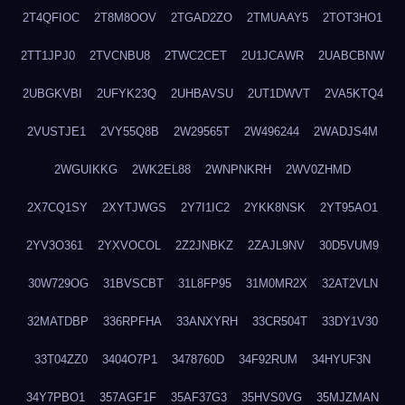
2T4QFIOC
2T8M8OOV
2TGAD2ZO
2TMUAAY5
2TOT3HO1
2TT1JPJ0
2TVCNBU8
2TWC2CET
2U1JCAWR
2UABCBNW
2UBGKVBI
2UFYK23Q
2UHBAVSU
2UT1DWVT
2VA5KTQ4
2VUSTJE1
2VY55Q8B
2W29565T
2W496244
2WADJS4M
2WGUIKKG
2WK2EL88
2WNPNKRH
2WV0ZHMD
2X7CQ1SY
2XYTJWGS
2Y7I1IC2
2YKK8NSK
2YT95AO1
2YV3O361
2YXVOCOL
2Z2JNBKZ
2ZAJL9NV
30D5VUM9
30W729OG
31BVSCBT
31L8FP95
31M0MR2X
32AT2VLN
32MATDBP
336RPFHA
33ANXYRH
33CR504T
33DY1V30
33T04ZZ0
3404O7P1
3478760D
34F92RUM
34HYUF3N
34Y7PBO1
357AGF1F
35AF37G3
35HVS0VG
35MJZMAN