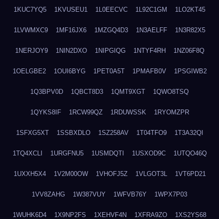
1KUC7YQ5
1KVUSEU1
1L0EECVC
1L92C1GM
1LO2KT45
1LVWMXC9
1MF16JX6
1MZGQ4D3
1N3AELFF
1N3R82X5
1NERJOY9
1NIN2DXO
1NIPGIQG
1NTYF4RH
1NZ06F8Q
1OELGBE2
1OUI6BYG
1PET0A5T
1PMAFB0V
1PSGIWB2
1Q3BPV0D
1QBCT8D3
1QMT9XGT
1QWO8TSQ
1QYKS8IF
1RCW99QZ
1RDUWSSK
1RYOMZPR
1SFXG5XT
1SSBXDLO
1SZ258AV
1T04TFO9
1T3A32QI
1TQ4XCLI
1URGFNU5
1USMDQTI
1USXOD9C
1UTQO46Q
1UXXH5X4
1V2M00OW
1VHOFJ5Z
1VLGOT3L
1VT6PD21
1VV8ZAHG
1W387VUY
1WFVB76Y
1WPX7P03
1WUHK6D4
1X9NP2FS
1XEHVF4N
1XFRA9ZO
1XS2YS68