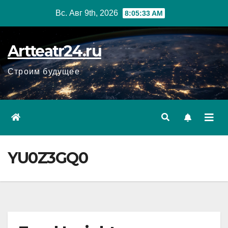
Перейти
Вс. Авг 9th, 2026
8:05:35 AM
к
содержанию
Artteatr24.ru
Строим будущее
YU0Z3GQ0