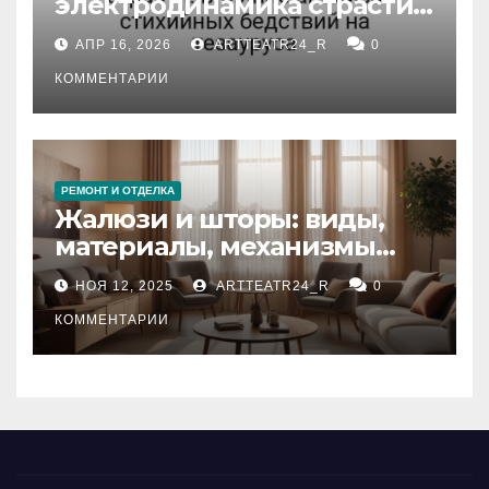
электродинамика страсти:
влияние анализа
АПР 16, 2026
ARTTEATR24_R
0
стихийных бедствий на
тезауруса
КОММЕНТАРИИ
РЕМОНТ И ОТДЕЛКА
Жалюзи и шторы: виды,
материалы, механизмы
управления и уход
НОЯ 12, 2025
ARTTEATR24_R
0
КОММЕНТАРИИ