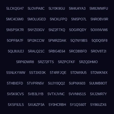
5LCKQGH7
5LOVPA8C
5LY0K9GU
5M4U4YA3
5M8JMWFU
5MC4C6M0
5MOLUGED
5NCKLFPQ
5NI5PO7L
5NROBV9R
5NSPSK7R
5NYZ03GV
5NZ2F7XQ
5OGIRQDY
5OIXNVW6
5OPF8A7F
5PI2KCCW
5PMRZDAK
5Q7NY9BS
5QDQI5F8
5QL8UU2J
5RALQ21C
5RBG4E64
5RCDBBFD
5ROV8T2I
5RP6DWR8
5RZ72FTS
5RZPCFKF
5RZQDHMO
5SNLKYWW
5ST3XE0K
5T4RFJQE
5TDWI9U5
5TDWKNIX
5THBIEFD
5TVPRN5V
5UJY0QQ2
5UPNX603
5UUMB8OT
5V5K9CVS
5VB3LIYB
5VTXJVNC
5VVNNS1S
5XJ2MR7Y
5XSF9JLS
5XU6ZP3A
5Y0HCRBH
5Y1QS60T
5Y86UZX6