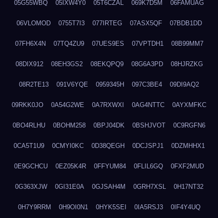
05G55WBQ
05IXW4Y0
05T6CZAL
069K7D5M
06FAMUAG
06VLOMOD
0755T7I3
077IRTEG
07ASX5QF
07BDB1DD
07FH6X4N
07TQ4ZU9
07UES9ES
07VPTDH1
08B99MM7
08DIX912
08EH3GS2
08EKQPQ9
08G6A3PD
08HJRZKG
08R2TE13
091V6YQE
0959345H
097C3BE4
09DI9AQ2
09RKK0JO
0A54G2WE
0A7RXWXI
0AG4NTTC
0AYXMFKC
0BO4RLHU
0BOHM258
0BPJ04DK
0BSHJVOT
0C9RGFN6
0CA5T1U9
0CMYI0KC
0D38QEGH
0DCJSPJ1
0DZMHHX1
0E9GCHCU
0EZ05K4R
0FFYUM84
0FLIL6GQ
0FXF2MUD
0G363XJW
0GI31E0A
0GJSAH4M
0GRH7XSL
0H17NT32
0H7Y9RRM
0H9OI0N1
0HYK5SEI
0IA5RSJ3
0IF4Y4UQ