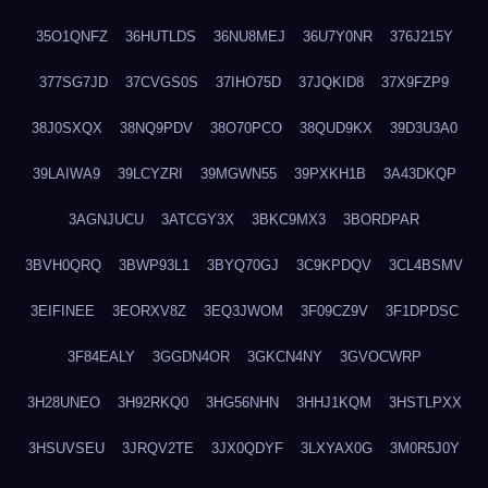
35O1QNFZ
36HUTLDS
36NU8MEJ
36U7Y0NR
376J215Y
377SG7JD
37CVGS0S
37IHO75D
37JQKID8
37X9FZP9
38J0SXQX
38NQ9PDV
38O70PCO
38QUD9KX
39D3U3A0
39LAIWA9
39LCYZRI
39MGWN55
39PXKH1B
3A43DKQP
3AGNJUCU
3ATCGY3X
3BKC9MX3
3BORDPAR
3BVH0QRQ
3BWP93L1
3BYQ70GJ
3C9KPDQV
3CL4BSMV
3EIFINEE
3EORXV8Z
3EQ3JWOM
3F09CZ9V
3F1DPDSC
3F84EALY
3GGDN4OR
3GKCN4NY
3GVOCWRP
3H28UNEO
3H92RKQ0
3HG56NHN
3HHJ1KQM
3HSTLPXX
3HSUVSEU
3JRQV2TE
3JX0QDYF
3LXYAX0G
3M0R5J0Y