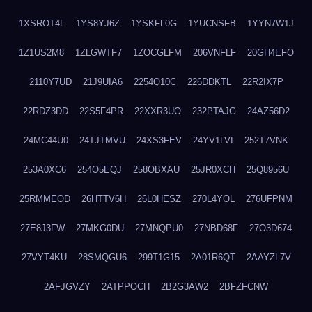
1XSROT4L
1YS8YJ6Z
1YSKFL0G
1YUCNSFB
1YYN7W1J
1Z1US2M8
1ZLGWTF7
1ZOCGLFM
206VNFLF
20GH4EFO
2110Y7UD
21J9UIA6
2254Q10C
226DDKTL
22R2IX7P
22RDZ3DD
22S5F4PR
22XXR3UO
232PTAJG
24AZ56D2
24MC44U0
24TJTMVU
24XS3FEV
24YV1LVI
252T7VNK
253A0XC6
254O5EQJ
258OBXAU
25JR0XCH
25Q8956U
25RMMEOD
26HTTV6H
26L0HESZ
270L4YOL
276UFPNM
27E8J3FW
27MKG0DU
27MNQPU0
27NBD68F
27O3D674
27VYT4KU
28SMQGU6
299T1G15
2A01R6QT
2AAYZL7V
2AFJGVZY
2ATPPOCH
2B2G3AW2
2BFZFCNW