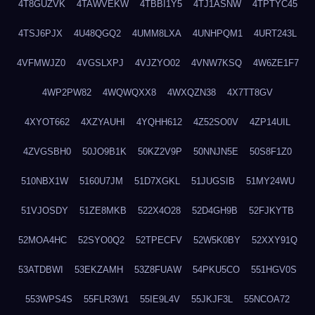
4T8GUZVK
4TAWVEKW
4TBBI1Y5
4TJ1ASNW
4TPTYC45
4TSJ6PJX
4U48QGQ2
4UMM8LXA
4UNHPQM1
4URT243L
4VFMWJZ0
4VGSLXPJ
4VJZYO02
4VNW7KSQ
4W6ZE1F7
4WP2PW82
4WQWQXX8
4WXQZN38
4X7TT8GV
4XYOT662
4XZYAUHI
4YQHH612
4Z52SO0V
4ZP14UIL
4ZVGSBH0
50JO9B1K
50KZ2V9P
50NNJN5E
50S8F1Z0
510NBX1W
5160U7JM
51D7XGKL
51JUGSIB
51MY24WU
51VJOSDY
51ZE8MKB
522X4O28
52D4GH9B
52FJKYTB
52MOA4HC
52SYO0Q2
52TPECFV
52W5K0BY
52XXY91Q
53ATDBWI
53EKZAMH
53Z8FUAW
54PKU5CO
551HGV0S
553WPS4S
55FLR3W1
55IE9L4V
55JKJF3L
55NCOA72