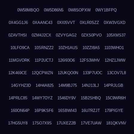
0W58MBQO
0W5D86N5
0W8SOPXW
0WY1BFPQ
0X4GG1J6
0XAANC43
0XI05VVT
0XLR0SZZ
0XW3VGXD
0ZAVTHSI
0ZM4J2CX
0ZVYGAG2
0ZXS0PVO
105XMS37
10LFO9CA
10SRNZZ2
10ZH1AUS
10ZZI8A5
1103WHO1
11MGVORK
11P2UCTJ
126I93O6
12FS3WHV
12HZ1JWW
12K469CE
12QCPWZN
12UKQO0N
133P7UOC
13COV7L8
14GYHZ3D
14H4A825
14M9BJ75
14NJ13LJ
14PRJLGB
14PRLC85
14WY7OYZ
1546DY9V
15B2SHBQ
15C9WR6H
160ON64P
16P9KSF6
16SBWI43
16U7RZJT
179PIGYE
17HG5UY8
17SO7X9S
17UXEZ2B
17VE7UAW
181QKVNV