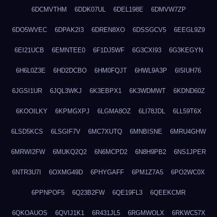
6DCMVTHM
6DDK07UL
6DEL198E
6DMVW7ZP
6DO5WVEC
6DPAK2I3
6DREN8XO
6DSSGCV5
6EEGL9Z9
6EI21UCB
6EMNTEE0
6F1DJ5WF
6G3CXI93
6G3KEGYN
6H6L0Z3E
6HD2DCBO
6HM0FQJT
6HWL9A3P
6I5IUH76
6JGSI1UR
6JQL3WKJ
6K3EBPX1
6K3WDMWT
6KDND60Z
6KOOILKY
6KPMGXPJ
6LGMA8OZ
6LI78JDL
6LL59T6X
6LSD5KCS
6LSGIF7V
6MC7XUTQ
6MNBISNE
6MRU4GHW
6MRWI2FW
6MUKQ2Q2
6N6MCPD2
6N8H9PB2
6NS1JPER
6NTR3U7I
6OXMG49D
6PHYGAFF
6PM1Z7A5
6PO2WC0X
6PPNPOF5
6Q23B2FW
6QE19FL3
6QEEKCMR
6QKOAUOS
6QVIJ1K1
6R431JL5
6RGMWOLX
6RKWC57X