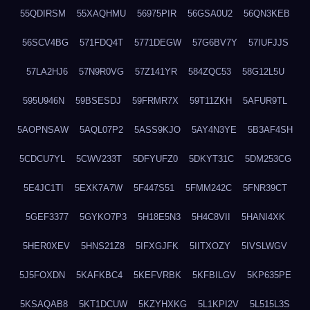
55QDIRSM
55XAQHMU
56975PIR
56GSA0U2
56QN3KEB
56SCV4BG
571FDQ4T
5771DEGW
57G6BV7Y
57IUFJJS
57LA2HJ6
57N9R0VG
57Z141YR
584ZQC53
58G12L5U
595U946N
59BSESDJ
59FRMR7X
59T11ZKH
5AFUR9TL
5AOPNSAW
5AQL07P2
5ASS9KJO
5AY4N3YE
5B3AF4SH
5CDCU7YL
5CWV233T
5DFYUFZ0
5DKYT31C
5DM253CG
5E4JC1TI
5EXK7A7W
5F447S51
5FMM242C
5FNR39CT
5GEF3377
5GYKO7P3
5H18E5N3
5H4C8VII
5HANI4XK
5HER0XEV
5HNS21Z8
5IFXGJFK
5IITXOZY
5IVSLWGV
5J5FOXDN
5KAFKBC4
5KEFVRBK
5KFBILGV
5KP635PE
5KSAQAB8
5KT1DCUW
5KZYHXKG
5L1KPI2V
5L515L3S