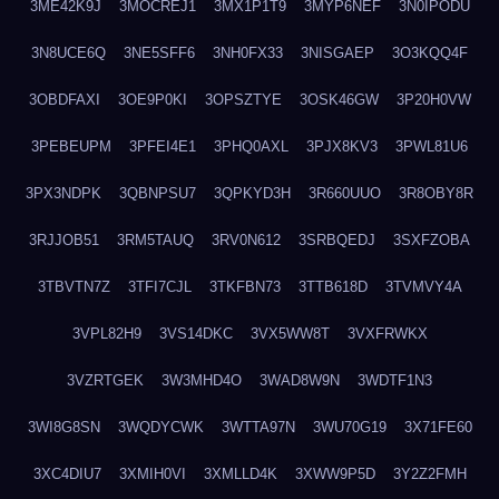
3ME42K9J
3MOCREJ1
3MX1P1T9
3MYP6NEF
3N0IPODU
3N8UCE6Q
3NE5SFF6
3NH0FX33
3NISGAEP
3O3KQQ4F
3OBDFAXI
3OE9P0KI
3OPSZTYE
3OSK46GW
3P20H0VW
3PEBEUPM
3PFEI4E1
3PHQ0AXL
3PJX8KV3
3PWL81U6
3PX3NDPK
3QBNPSU7
3QPKYD3H
3R660UUO
3R8OBY8R
3RJJOB51
3RM5TAUQ
3RV0N612
3SRBQEDJ
3SXFZOBA
3TBVTN7Z
3TFI7CJL
3TKFBN73
3TTB618D
3TVMVY4A
3VPL82H9
3VS14DKC
3VX5WW8T
3VXFRWKX
3VZRTGEK
3W3MHD4O
3WAD8W9N
3WDTF1N3
3WI8G8SN
3WQDYCWK
3WTTA97N
3WU70G19
3X71FE60
3XC4DIU7
3XMIH0VI
3XMLLD4K
3XWW9P5D
3Y2Z2FMH