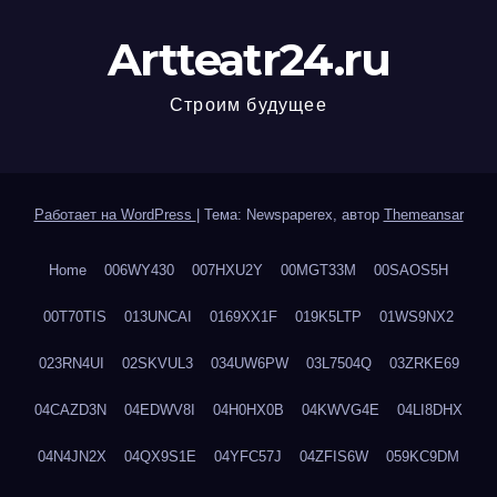
Artteatr24.ru
Строим будущее
Работает на WordPress
|
Тема: Newspaperex, автор
Themeansar
Home
006WY430
007HXU2Y
00MGT33M
00SAOS5H
00T70TIS
013UNCAI
0169XX1F
019K5LTP
01WS9NX2
023RN4UI
02SKVUL3
034UW6PW
03L7504Q
03ZRKE69
04CAZD3N
04EDWV8I
04H0HX0B
04KWVG4E
04LI8DHX
04N4JN2X
04QX9S1E
04YFC57J
04ZFIS6W
059KC9DM