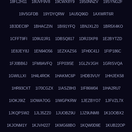
18FL2H11
18UVF9V8
19CWX8Y9
19S0NNZV
19SYNG2F
19V5GFDB
19YDYQRW
1AU5Q96D
1AXWRT6R
1B3DEC8P
1BHACZIN
1BI91YFQ
1BNJXLZ0
1BR5X4KO
1CFFT9FI
1D9U2JR1
1DBSQ817
1DRJ3XP8
1E2BYTZD
1E8JEY8J
1EN94O56
1EZXAZS6
1FH0C41J
1FIP186C
1FJ0BB6J
1FM8AVFQ
1FP03I5E
1GL2VJGH
1GRISVQA
1GWILLXI
1H4L4ROK
1HAKMC6P
1HDB3VUY
1HHJEK58
1HR93CXT
1I70CGZX
1IASZ8H3
1IF86W04
1IHA2RU7
1IOKJ9IZ
1IOWA7OG
1IWGPKRW
1JEZBYO7
1JFVZL7X
1JKQPSW2
1JL35ZZ0
1JUOBZ9U
1JZ9UNM8
1K1OOBX2
1KJONM1Y
1KJVH227
1KMG68BO
1KQW0D9E
1KUB22OP