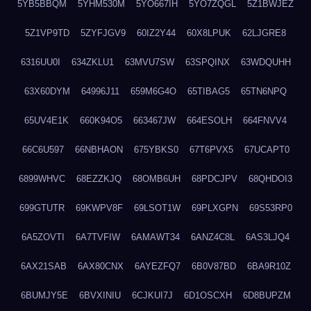
5YB5BBQM
5YHM530M
5YO667IH
5YO7ZQGL
5Z1BWJEZ
5Z1VP9TD
5ZYFJGV9
60IZ2Y44
60X8LPUK
62LJGRE8
6316UU0I
634ZKLU1
63MVU7SW
63SPQINX
63WDQUHH
63X60DYM
64996J11
659M6G4O
65TIBAG5
65TN6NPQ
65UV4E1K
660K94O5
663467JW
664ESOLH
664FNVV4
66C6U597
66NBHAON
675YBKS0
67T6PVX5
67UCAPT0
6899WHVC
68EZZKJQ
68OMB6UH
68PDCJPV
68QHDOI3
699GTUTR
69KWPV8F
69LSOT1W
69PLXGPN
69S53RP0
6A5ZOVTI
6A7TVFIW
6AMAWT34
6ANZ4C8L
6AS3LJQ4
6AX21SAB
6AX80CNX
6AYEZFQ7
6B0V87BD
6BA9R10Z
6BUMJY5E
6BVXINIU
6CJKUI7J
6D1OSCXH
6D8BUPZM