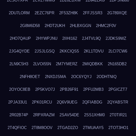
2CSOTXFR
2CVZ7WMG
2D26EBXW
2D942LRG
2DPSN680
2DU7LORM
2EZC76PR
2F53ZH8K
2FFJSSR3
2G789XQE
2G8M6D58
2HDT2UKH
2HLBXGGN
2HMC2F0V
2HO7QAUP
2HYWPJNU
2IIHI162
2J4TVL9Q
2JDKS9WZ
2JG4QYDE
2JSJLGSQ
2KKCIQS5
2KL1TDVU
2LCI7CW6
2LN9C5H3
2LVOI55N
2M7YMERZ
2MIQDBKK
2N165DB2
2NFH8OET
2NXDJSMA
2OC6YQYJ
2ODHTNIQ
2OYOC8EB
2P5KVO7J
2PB26F91
2PFU2MB3
2PGICZT7
2PJA33U1
2PK01RCU
2Q6V9UEG
2QFIABDG
2QYABSTR
2R02B74P
2RPXRAZM
2SAV54DE
2SS1XHM0
2T0TIR21
2T4QFIOC
2T8M8OOV
2TGAD2ZO
2TMUAAY5
2TOT3HO1