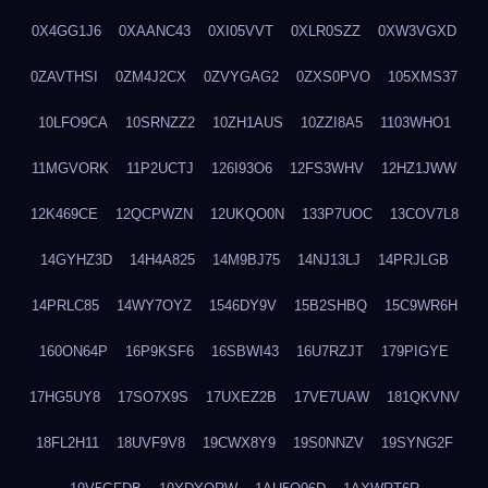
0X4GG1J6
0XAANC43
0XI05VVT
0XLR0SZZ
0XW3VGXD
0ZAVTHSI
0ZM4J2CX
0ZVYGAG2
0ZXS0PVO
105XMS37
10LFO9CA
10SRNZZ2
10ZH1AUS
10ZZI8A5
1103WHO1
11MGVORK
11P2UCTJ
126I93O6
12FS3WHV
12HZ1JWW
12K469CE
12QCPWZN
12UKQO0N
133P7UOC
13COV7L8
14GYHZ3D
14H4A825
14M9BJ75
14NJ13LJ
14PRJLGB
14PRLC85
14WY7OYZ
1546DY9V
15B2SHBQ
15C9WR6H
160ON64P
16P9KSF6
16SBWI43
16U7RZJT
179PIGYE
17HG5UY8
17SO7X9S
17UXEZ2B
17VE7UAW
181QKVNV
18FL2H11
18UVF9V8
19CWX8Y9
19S0NNZV
19SYNG2F