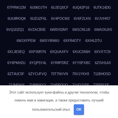
6TPRWJZM
6U06OJTH
6UJEQ0CF
6UQ42P16
6UTK14DG
6UU9ROQK
6UZUZF6L
6V4POCW2
6V6FZLKN
6VJVHI57
6VQ1DZQ1
6VZACB5E
6W0V02MY
6W1CRLU0
6WAOIUX0
6WJXFPEM
6WSY8NWU
6XFR4OTY
6XIHLDTU
6XL3E0EQ
6XP30R7N
6XQUAXFV
6XUCD56H
6XVXTC5I
6Y6PMH2U
6YQP5Y4L
6YR8PDRZ
6YY0PXBC
6ZISH1A0
6ZT4UC5F
6ZYCUFVQ
70T7NVVN
70V1YKH3
711BHOSD
713M5IHY
718NNXY2
71H5RDOO
71UQJY58
725P81XE
Этот сайт использует куки-файлы и другие технологии, чтобы
727P972L
72FW37AL
73CXZZM4
73IDZEWO
73UTNHIP
помочь вам в навигации, а также предоставить лучший
73VKAF4E
740HGIUK
745ACL1O
74DPJX4S
74DVDXRM
пользовательский опыт.
OK