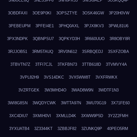
3N8UCE6Q
3NE5SFF6
3NH0FX33
3NISGAEP
3O3KQQ4F
3OBDFAXI
3OE9P0KI
3OPSZTYE
3OSK46GW
3P20H0VW
3PEBEUPM
3PFEI4E1
3PHQ0AXL
3PJX8KV3
3PWL81U6
3PX3NDPK
3QBNPSU7
3QPKYD3H
3R660UUO
3R8OBY8R
3RJJOB51
3RM5TAUQ
3RV0N612
3SRBQEDJ
3SXFZOBA
3TBVTN7Z
3TFI7CJL
3TKFBN73
3TTB618D
3TVMVY4A
3VPL82H9
3VS14DKC
3VX5WW8T
3VXFRWKX
3VZRTGEK
3W3MHD4O
3WAD8W9N
3WDTF1N3
3WI8G8SN
3WQDYCWK
3WTTA97N
3WU70G19
3X71FE60
3XC4DIU7
3XMIH0VI
3XMLLD4K
3XWW9P5D
3Y2Z2FMH
3YXUATB4
3Z3344KT
3ZBBJF82
3ZUNKQ9P
40PEO5RM