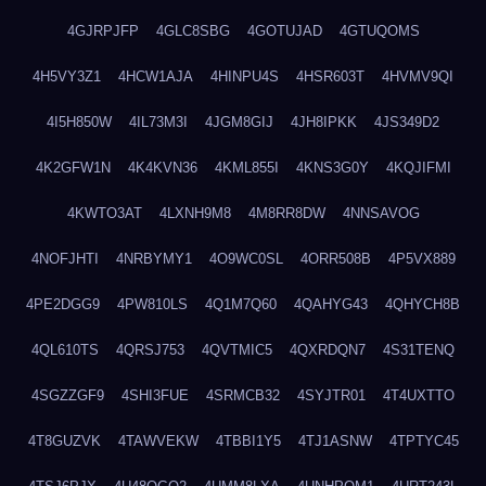
4GJRPJFP
4GLC8SBG
4GOTUJAD
4GTUQOMS
4H5VY3Z1
4HCW1AJA
4HINPU4S
4HSR603T
4HVMV9QI
4I5H850W
4IL73M3I
4JGM8GIJ
4JH8IPKK
4JS349D2
4K2GFW1N
4K4KVN36
4KML855I
4KNS3G0Y
4KQJIFMI
4KWTO3AT
4LXNH9M8
4M8RR8DW
4NNSAVOG
4NOFJHTI
4NRBYMY1
4O9WC0SL
4ORR508B
4P5VX889
4PE2DGG9
4PW810LS
4Q1M7Q60
4QAHYG43
4QHYCH8B
4QL610TS
4QRSJ753
4QVTMIC5
4QXRDQN7
4S31TENQ
4SGZZGF9
4SHI3FUE
4SRMCB32
4SYJTR01
4T4UXTTO
4T8GUZVK
4TAWVEKW
4TBBI1Y5
4TJ1ASNW
4TPTYC45