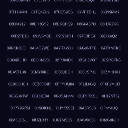
06VLOMOD
0755T7I3
077IRTEG
07ASX5QF
07BDB1DD
07FH6X4N
07TQ4ZU9
07UES9ES
07VPTDH1
08B99MM7
08DIX912
08EH3GS2
08EKQPQ9
08G6A3PD
08HJRZKG
08R2TE13
091V6YQE
0959345H
097C3BE4
09DI9AQ2
09RKK0JO
0A54G2WE
0A7RXWXI
0AG4NTTC
0AYXMFKC
0BO4RLHU
0BOHM258
0BPJ04DK
0BSHJVOT
0C9RGFN6
0CA5T1U9
0CMYI0KC
0D38QEGH
0DCJSPJ1
0DZMHHX1
0E9GCHCU
0EZ05K4R
0FFYUM84
0FLIL6GQ
0FXF2MUD
0G363XJW
0GI31E0A
0GJSAH4M
0GRH7XSL
0H17NT32
0H7Y9RRM
0H9OI0N1
0HYK5SEI
0IA5RSJ3
0IF4Y4UQ
0IM5QCNL
0IUZL33Y
0J6YMSQ9
0JAWX05J
0JMG9NJH