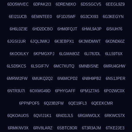
6DO5WVEC
6DPAK2I3
6DREN8XO
6DSSGCV5
6EEGL9Z9
6EI21UCB
6EMNTEE0
6F1DJ5WF
6G3CXI93
6G3KEGYN
6H6L0Z3E
6HD2DCBO
6HM0FQJT
6HWL9A3P
6I5IUH76
6JGSI1UR
6JQL3WKJ
6K3EBPX1
6K3WDMWT
6KDND60Z
6KOOILKY
6KPMGXPJ
6LGMA8OZ
6LI78JDL
6LL59T6X
6LSD5KCS
6LSGIF7V
6MC7XUTQ
6MNBISNE
6MRU4GHW
6MRWI2FW
6MUKQ2Q2
6N6MCPD2
6N8H9PB2
6NS1JPER
6NTR3U7I
6OXMG49D
6PHYGAFF
6PM1Z7A5
6PO2WC0X
6PPNPOF5
6Q23B2FW
6QE19FL3
6QEEKCMR
6QKOAUOS
6QVIJ1K1
6R431JL5
6RGMWOLX
6RKWC57X
6RMKNV3X
6RV8LARZ
6SBTC8OR
6T3R3AJM
6TKE2JE3