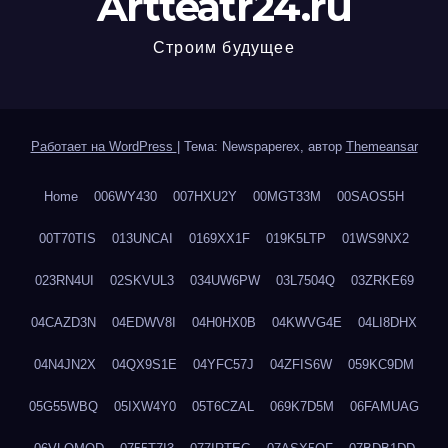
Artteatr24.ru
Строим будущее
Работает на WordPress
|
Тема: Newspaperex, автор
Themeansar
Home
006WY430
007HXU2Y
00MGT33M
00SAOS5H
00T70TIS
013UNCAI
0169XX1F
019K5LTP
01WS9NX2
023RN4UI
02SKVUL3
034UW6PW
03L7504Q
03ZRKE69
04CAZD3N
04EDWV8I
04H0HX0B
04KWVG4E
04LI8DHX
04N4JN2X
04QX9S1E
04YFC57J
04ZFIS6W
059KC9DM
05G55WBQ
05IXW4Y0
05T6CZAL
069K7D5M
06FAMUAG