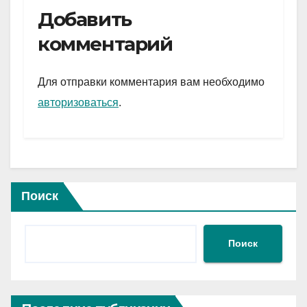
e
er
at
ail
р
Добавить
gr
s
а
комментарий
a
A
в
m
p
и
Для отправки комментария вам необходимо
p
ть
авторизоваться
.
Поиск
Поиск