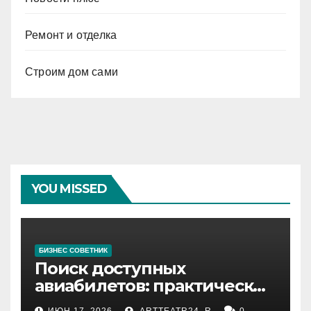
Ремонт и отделка
Строим дом сами
YOU MISSED
БИЗНЕС СОВЕТНИК
Поиск доступных
авиабилетов: практические
рекомендации
ИЮН 17, 2026
ARTTEATR24_R
0