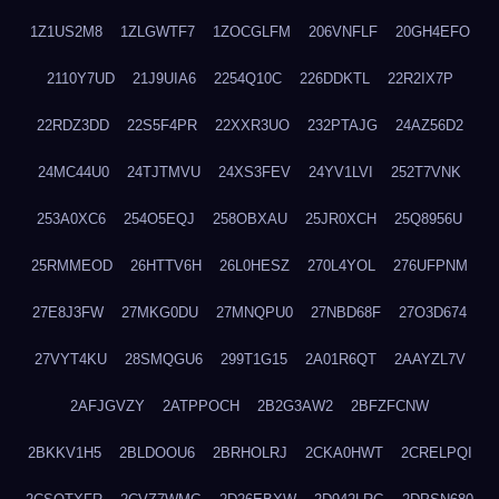
1Z1US2M8
1ZLGWTF7
1ZOCGLFM
206VNFLF
20GH4EFO
2110Y7UD
21J9UIA6
2254Q10C
226DDKTL
22R2IX7P
22RDZ3DD
22S5F4PR
22XXR3UO
232PTAJG
24AZ56D2
24MC44U0
24TJTMVU
24XS3FEV
24YV1LVI
252T7VNK
253A0XC6
254O5EQJ
258OBXAU
25JR0XCH
25Q8956U
25RMMEOD
26HTTV6H
26L0HESZ
270L4YOL
276UFPNM
27E8J3FW
27MKG0DU
27MNQPU0
27NBD68F
27O3D674
27VYT4KU
28SMQGU6
299T1G15
2A01R6QT
2AAYZL7V
2AFJGVZY
2ATPPOCH
2B2G3AW2
2BFZFCNW
2BKKV1H5
2BLDOOU6
2BRHOLRJ
2CKA0HWT
2CRELPQI