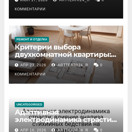
КОММЕНТАРИИ
РЕМОНТ И ОТДЕЛКА
Критерии выбора
двухкомнатной квартиры:
планировка, площадь,
АПР 23, 2026
ARTTEATR24_R
0
состояние и документация
КОММЕНТАРИИ
UNCATEGORISED
Адаптивная
электродинамика страсти:
влияние анализа
АПР 16, 2026
ARTTEATR24_R
0