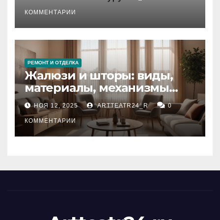
стихийных бедствий на
тезауруса
КОММЕНТАРИИ
РЕМОНТ И ОТДЕЛКА
Жалюзи и шторы: виды,
материалы, механизмы
управления и уход
НОЯ 12, 2025
ARTTEATR24_R
0
КОММЕНТАРИИ