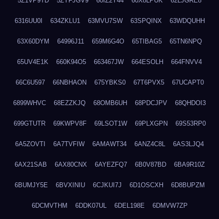
5Z1VP9TD
5ZYFJGV9
60IZ2Y44
60X8LPUK
62LJGRE8
6316UU0I
634ZKLU1
63MVU7SW
63SPQINX
63WDQUHH
63X60DYM
64996J11
659M6G4O
65TIBAG5
65TN6NPQ
65UV4E1K
660K94O5
663467JW
664ESOLH
664FNVV4
66C6U597
66NBHAON
675YBKS0
67T6PVX5
67UCAPT0
6899WHVC
68EZZKJQ
68OMB6UH
68PDCJPV
68QHDOI3
699GTUTR
69KWPV8F
69LSOT1W
69PLXGPN
69S53RP0
6A5ZOVTI
6A7TVFIW
6AMAWT34
6ANZ4C8L
6AS3LJQ4
6AX21SAB
6AX80CNX
6AYEZFQ7
6B0V87BD
6BA9R10Z
6BUMJY5E
6BVXINIU
6CJKUI7J
6D1OSCXH
6D8BUPZM
6DCMVTHM
6DDK07UL
6DEL198E
6DMVW7ZP