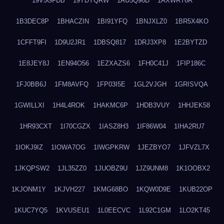
19V5GFDB
19YDYQRW
1AU5Q96D
1AXWRT6R
1B3DEC8P
1BHACZIN
1BI91YFQ
1BNJXLZ0
1BR5X4KO
1CFFT9FI
1D9U2JR1
1DBSQ817
1DRJ3XP8
1E2BYTZD
1E8JEY8J
1EN94O56
1EZXAZS6
1FH0C41J
1FIP186C
1FJ0BB6J
1FM8AVFQ
1FP03I5E
1GL2VJGH
1GRISVQA
1GWILLXI
1H4L4ROK
1HAKMC6P
1HDB3VUY
1HHJEK58
1HR93CXT
1I70CGZX
1IASZ8H3
1IF86W04
1IHA2RU7
1IOKJ9IZ
1IOWA7OG
1IWGPKRW
1JEZBYO7
1JFVZL7X
1JKQPSW2
1JL35ZZ0
1JUOBZ9U
1JZ9UNM8
1K1OOBX2
1KJONM1Y
1KJVH227
1KMG68BO
1KQW0D9E
1KUB22OP
1KUC7YQ5
1KVUSEU1
1L0EECVC
1L92C1GM
1LO2KT45