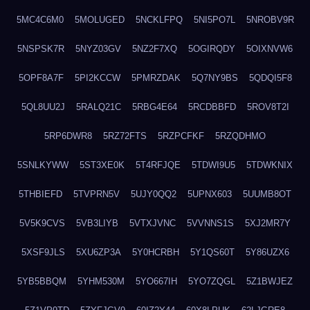
5MC4C6M0
5MOLUGED
5NCKLFPQ
5NI5PO7L
5NROBV9R
5NSPSK7R
5NYZ03GV
5NZ2F7XQ
5OGIRQDY
5OIXNVW6
5OPF8A7F
5PI2KCCW
5PMRZDAK
5Q7NY9BS
5QDQI5F8
5QL8UU2J
5RALQ21C
5RBG4E64
5RCDBBFD
5ROV8T2I
5RP6DWR8
5RZ72FTS
5RZPCFKF
5RZQDHMO
5SNLKYWW
5ST3XE0K
5T4RFJQE
5TDWI9U5
5TDWKNIX
5THBIEFD
5TVPRN5V
5UJY0QQ2
5UPNX603
5UUMB8OT
5V5K9CVS
5VB3LIYB
5VTXJVNC
5VVNNS1S
5XJ2MR7Y
5XSF9JLS
5XU6ZP3A
5Y0HCRBH
5Y1QS60T
5Y86UZX6
5YB5BBQM
5YHM530M
5YO667IH
5YO7ZQGL
5Z1BWJEZ