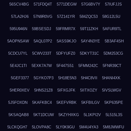
56SCV4BG
571FDQ4T
5771DEGW
57G6BV7Y
57IUFJJS
57LA2HJ6
57N9R0VG
57Z141YR
584ZQC53
58G12L5U
595U946N
59BSESDJ
59FRMR7X
59T11ZKH
5AFUR9TL
5AOPNSAW
5AQL07P2
5ASS9KJO
5AY4N3YE
5B3AF4SH
5CDCU7YL
5CWV233T
5DFYUFZ0
5DKYT31C
5DM253CG
5E4JC1TI
5EXK7A7W
5F447S51
5FMM242C
5FNR39CT
5GEF3377
5GYKO7P3
5H18E5N3
5H4C8VII
5HANI4XK
5HER0XEV
5HNS21Z8
5IFXGJFK
5IITXOZY
5IVSLWGV
5J5FOXDN
5KAFKBC4
5KEFVRBK
5KFBILGV
5KP635PE
5KSAQAB8
5KT1DCUW
5KZYHXKG
5L1KPI2V
5L515L3S
5LCKQGH7
5LOVPA8C
5LY0K9GU
5M4U4YA3
5M8JMWFU