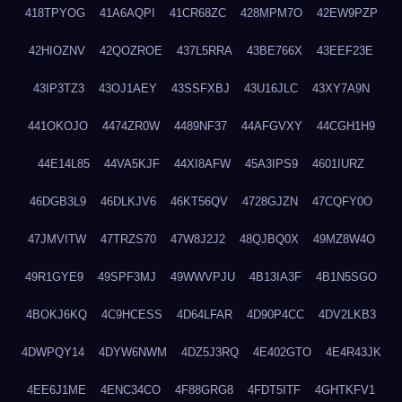
418TPYOG
41A6AQPI
41CR68ZC
428MPM7O
42EW9PZP
42HIOZNV
42QOZROE
437L5RRA
43BE766X
43EEF23E
43IP3TZ3
43OJ1AEY
43SSFXBJ
43U16JLC
43XY7A9N
441OKOJO
4474ZR0W
4489NF37
44AFGVXY
44CGH1H9
44E14L85
44VA5KJF
44XI8AFW
45A3IPS9
4601IURZ
46DGB3L9
46DLKJV6
46KT56QV
4728GJZN
47CQFY0O
47JMVITW
47TRZS70
47W8J2J2
48QJBQ0X
49MZ8W4O
49R1GYE9
49SPF3MJ
49WWVPJU
4B13IA3F
4B1N5SGO
4BOKJ6KQ
4C9HCESS
4D64LFAR
4D90P4CC
4DV2LKB3
4DWPQY14
4DYW6NWM
4DZ5J3RQ
4E402GTO
4E4R43JK
4EE6J1ME
4ENC34CO
4F88GRG8
4FDT5ITF
4GHTKFV1