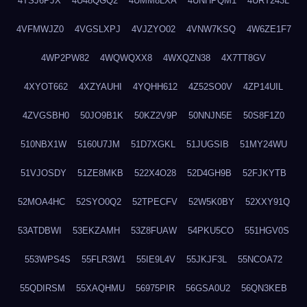
4TSJ6PJX
4U48QGQ2
4UMM8LXA
4UNHPQM1
4URT243L
4VFMWJZ0
4VGSLXPJ
4VJZYO02
4VNW7KSQ
4W6ZE1F7
4WP2PW82
4WQWQXX8
4WXQZN38
4X7TT8GV
4XYOT662
4XZYAUHI
4YQHH612
4Z52SO0V
4ZP14UIL
4ZVGSBH0
50JO9B1K
50KZ2V9P
50NNJN5E
50S8F1Z0
510NBX1W
5160U7JM
51D7XGKL
51JUGSIB
51MY24WU
51VJOSDY
51ZE8MKB
522X4O28
52D4GH9B
52FJKYTB
52MOA4HC
52SYO0Q2
52TPECFV
52W5K0BY
52XXY91Q
53ATDBWI
53EKZAMH
53Z8FUAW
54PKU5CO
551HGV0S
553WPS4S
55FLR3W1
55IE9L4V
55JKJF3L
55NCOA72
55QDIRSM
55XAQHMU
56975PIR
56GSA0U2
56QN3KEB