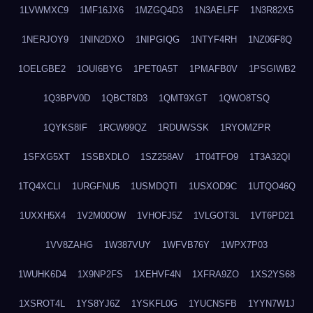
1LVWMXC9
1MF16JX6
1MZGQ4D3
1N3AELFF
1N3R82X5
1NERJOY9
1NIN2DXO
1NIPGIQG
1NTYF4RH
1NZ06F8Q
1OELGBE2
1OUI6BYG
1PET0A5T
1PMAFB0V
1PSGIWB2
1Q3BPV0D
1QBCT8D3
1QMT9XGT
1QWO8TSQ
1QYKS8IF
1RCW99QZ
1RDUWSSK
1RYOMZPR
1SFXG5XT
1SSBXDLO
1SZ258AV
1T04TFO9
1T3A32QI
1TQ4XCLI
1URGFNU5
1USMDQTI
1USXOD9C
1UTQO46Q
1UXXH5X4
1V2M00OW
1VHOFJ5Z
1VLGOT3L
1VT6PD21
1VV8ZAHG
1W387VUY
1WFVB76Y
1WPX7P03
1WUHK6D4
1X9NP2FS
1XEHVF4N
1XFRA9ZO
1XS2YS68
1XSROT4L
1YS8YJ6Z
1YSKFL0G
1YUCNSFB
1YYN7W1J