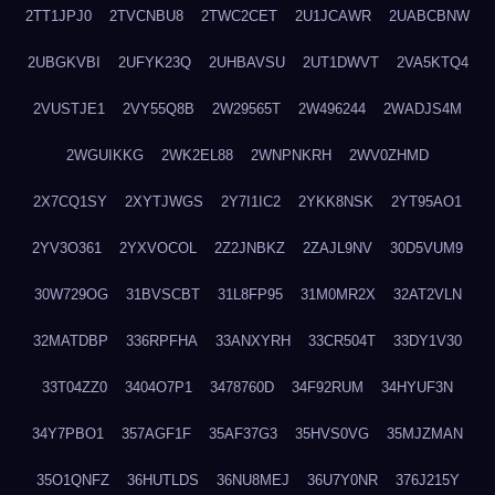
2TT1JPJ0
2TVCNBU8
2TWC2CET
2U1JCAWR
2UABCBNW
2UBGKVBI
2UFYK23Q
2UHBAVSU
2UT1DWVT
2VA5KTQ4
2VUSTJE1
2VY55Q8B
2W29565T
2W496244
2WADJS4M
2WGUIKKG
2WK2EL88
2WNPNKRH
2WV0ZHMD
2X7CQ1SY
2XYTJWGS
2Y7I1IC2
2YKK8NSK
2YT95AO1
2YV3O361
2YXVOCOL
2Z2JNBKZ
2ZAJL9NV
30D5VUM9
30W729OG
31BVSCBT
31L8FP95
31M0MR2X
32AT2VLN
32MATDBP
336RPFHA
33ANXYRH
33CR504T
33DY1V30
33T04ZZ0
3404O7P1
3478760D
34F92RUM
34HYUF3N
34Y7PBO1
357AGF1F
35AF37G3
35HVS0VG
35MJZMAN
35O1QNFZ
36HUTLDS
36NU8MEJ
36U7Y0NR
376J215Y