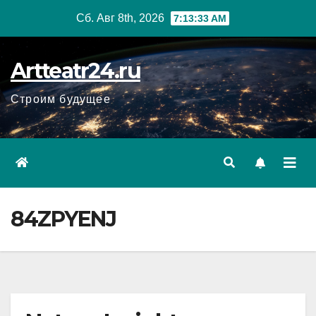
Перейти
Сб. Авг 8th, 2026
7:13:34 AM
к
содержанию
Artteatr24.ru
Строим будущее
84ZPYENJ