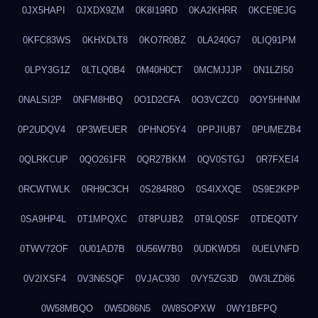
0JX5HAPI
0JXDX9ZM
0K8I19RD
0KA2KHRR
0KCE9EJG
0KFC83WS
0KHXDLT8
0KO7R0BZ
0LA240G7
0LIQ91PM
0LPY3G1Z
0LTLQ0B4
0M40H0CT
0MCMJJJP
0N1LZI50
0NALSI2P
0NFM8HBQ
0O1D2CFA
0O3VCZC0
0OY5HHNM
0P2UDQV4
0P3WEUER
0PHNO5Y4
0PPJIUB7
0PUMEZB4
0QLRKCUP
0QO261FR
0QR27BKM
0QV0STGJ
0R7FXEI4
0RCWTWLK
0RH9C3CH
0S284R8O
0S4IXXQE
0S9E2KPP
0SA9HP4L
0T1MPQXC
0T8PUJB2
0T9LQ0SF
0TDEQ0TY
0TWV72OF
0U01AD7B
0U56W7B0
0UDKWD5I
0UELVNFD
0V2IXSF4
0V3N6SQF
0VJAC930
0VY5ZG3D
0W3LZD86
0W58MBQO
0W5D86N5
0W8SOPXW
0WY1BFPQ