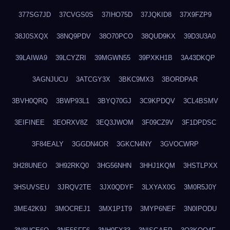
377SG7JD
37CVGS0S
37IHO75D
37JQKID8
37X9FZP9
38J0SXQX
38NQ9PDV
38O70PCO
38QUD9KX
39D3U3A0
39LAIWA9
39LCYZRI
39MGWN55
39PXKH1B
3A43DKQP
3AGNJUCU
3ATCGY3X
3BKC9MX3
3BORDPAR
3BVH0QRQ
3BWP93L1
3BYQ70GJ
3C9KPDQV
3CL4BSMV
3EIFINEE
3EORXV8Z
3EQ3JWOM
3F09CZ9V
3F1DPDSC
3F84EALY
3GGDN4OR
3GKCN4NY
3GVOCWRP
3H28UNEO
3H92RKQ0
3HG56NHN
3HHJ1KQM
3HSTLPXX
3HSUVSEU
3JRQV2TE
3JX0QDYF
3LXYAX0G
3M0R5J0Y
3ME42K9J
3MOCREJ1
3MX1P1T9
3MYP6NEF
3N0IPODU