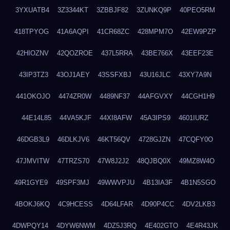
3YXUATB4
3Z3344KT
3ZBBJF82
3ZUNKQ9P
40PEO5RM
418TPYOG
41A6AQPI
41CR68ZC
428MPM7O
42EW9PZP
42HIOZNV
42QOZROE
437L5RRA
43BE766X
43EEF23E
43IP3TZ3
43OJ1AEY
43SSFXBJ
43U16JLC
43XY7A9N
441OKOJO
4474ZR0W
4489NF37
44AFGVXY
44CGH1H9
44E14L85
44VA5KJF
44XI8AFW
45A3IPS9
4601IURZ
46DGB3L9
46DLKJV6
46KT56QV
4728GJZN
47CQFY0O
47JMVITW
47TRZS70
47W8J2J2
48QJBQ0X
49MZ8W4O
49R1GYE9
49SPF3MJ
49WWVPJU
4B13IA3F
4B1N5SGO
4BOKJ6KQ
4C9HCESS
4D64LFAR
4D90P4CC
4DV2LKB3
4DWPQY14
4DYW6NWM
4DZ5J3RQ
4E402GTO
4E4R43JK