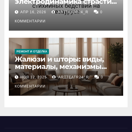
электродинамика страсти:
влияние анализа
АПР 16, 2026
ARTTEATR24_R
0
стихийных бедствий на
тезауруса
КОММЕНТАРИИ
РЕМОНТ И ОТДЕЛКА
Жалюзи и шторы: виды,
материалы, механизмы
управления и уход
НОЯ 12, 2025
ARTTEATR24_R
0
КОММЕНТАРИИ