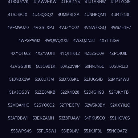
4T8GUZVK
4TAWVEKW
4TBBI1Y5
4TJ1ASNW
4TPTYC45
4TSJ6PJX
4U48QGQ2
4UMM8LXA
4UNHPQM1
4URT243L
4VFMWJZ0
4VGSLXPJ
4VJZYO02
4VNW7KSQ
4W6ZE1F7
4WP2PW82
4WQWQXX8
4WXQZN38
4X7TT8GV
4XYOT662
4XZYAUHI
4YQHH612
4Z52SO0V
4ZP14UIL
4ZVGSBH0
50JO9B1K
50KZ2V9P
50NNJN5E
50S8F1Z0
510NBX1W
5160U7JM
51D7XGKL
51JUGSIB
51MY24WU
51VJOSDY
51ZE8MKB
522X4O28
52D4GH9B
52FJKYTB
52MOA4HC
52SYO0Q2
52TPECFV
52W5K0BY
52XXY91Q
53ATDBWI
53EKZAMH
53Z8FUAW
54PKU5CO
551HGV0S
553WPS4S
55FLR3W1
55IE9L4V
55JKJF3L
55NCOA72