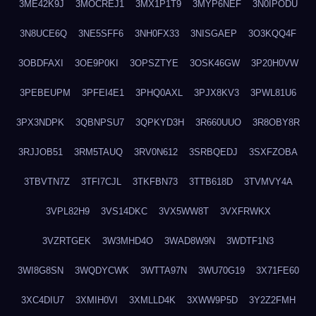
3ME42K9J
3MOCREJ1
3MX1P1T9
3MYP6NEF
3N0IPODU
3N8UCE6Q
3NE5SFF6
3NH0FX33
3NISGAEP
3O3KQQ4F
3OBDFAXI
3OE9P0KI
3OPSZTYE
3OSK46GW
3P20H0VW
3PEBEUPM
3PFEI4E1
3PHQ0AXL
3PJX8KV3
3PWL81U6
3PX3NDPK
3QBNPSU7
3QPKYD3H
3R660UUO
3R8OBY8R
3RJJOB51
3RM5TAUQ
3RV0N612
3SRBQEDJ
3SXFZOBA
3TBVTN7Z
3TFI7CJL
3TKFBN73
3TTB618D
3TVMVY4A
3VPL82H9
3VS14DKC
3VX5WW8T
3VXFRWKX
3VZRTGEK
3W3MHD4O
3WAD8W9N
3WDTF1N3
3WI8G8SN
3WQDYCWK
3WTTA97N
3WU70G19
3X71FE60
3XC4DIU7
3XMIH0VI
3XMLLD4K
3XWW9P5D
3Y2Z2FMH