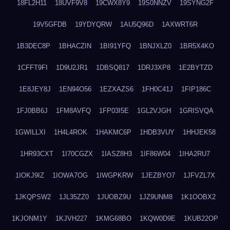
18FL2H11
18UVF9V8
19CWX8Y9
19S0NNZV
19SYNG2F
19V5GFDB
19YDYQRW
1AU5Q96D
1AXWRT6R
1B3DEC8P
1BHACZIN
1BI91YFQ
1BNJXLZ0
1BR5X4KO
1CFFT9FI
1D9U2JR1
1DBSQ817
1DRJ3XP8
1E2BYTZD
1E8JEY8J
1EN94O56
1EZXAZS6
1FH0C41J
1FIP186C
1FJ0BB6J
1FM8AVFQ
1FP03I5E
1GL2VJGH
1GRISVQA
1GWILLXI
1H4L4ROK
1HAKMC6P
1HDB3VUY
1HHJEK58
1HR93CXT
1I70CGZX
1IASZ8H3
1IF86W04
1IHA2RU7
1IOKJ9IZ
1IOWA7OG
1IWGPKRW
1JEZBYO7
1JFVZL7X
1JKQPSW2
1JL35ZZ0
1JUOBZ9U
1JZ9UNM8
1K1OOBX2
1KJONM1Y
1KJVH227
1KMG68BO
1KQW0D9E
1KUB22OP