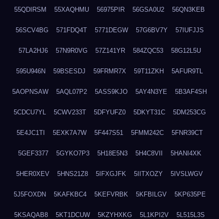
55QDIRSM
55XAQHMU
56975PIR
56GSA0U2
56QN3KEB
56SCV4BG
571FDQ4T
5771DEGW
57G6BV7Y
57IUFJJS
57LA2HJ6
57N9R0VG
57Z141YR
584ZQC53
58G12L5U
595U946N
59BSESDJ
59FRMR7X
59T11ZKH
5AFUR9TL
5AOPNSAW
5AQL07P2
5ASS9KJO
5AY4N3YE
5B3AF4SH
5CDCU7YL
5CWV233T
5DFYUFZ0
5DKYT31C
5DM253CG
5E4JC1TI
5EXK7A7W
5F447S51
5FMM242C
5FNR39CT
5GEF3377
5GYKO7P3
5H18E5N3
5H4C8VII
5HANI4XK
5HER0XEV
5HNS21Z8
5IFXGJFK
5IITXOZY
5IVSLWGV
5J5FOXDN
5KAFKBC4
5KEFVRBK
5KFBILGV
5KP635PE
5KSAQAB8
5KT1DCUW
5KZYHXKG
5L1KPI2V
5L515L3S