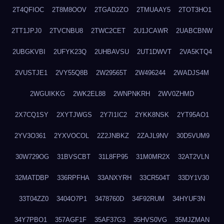
2T4QFIOC
2T8M8OOV
2TGAD2ZO
2TMUAAY5
2TOT3HO1
2TT1JPJ0
2TVCNBU8
2TWC2CET
2U1JCAWR
2UABCBNW
2UBGKVBI
2UFYK23Q
2UHBAVSU
2UT1DWVT
2VA5KTQ4
2VUSTJE1
2VY55Q8B
2W29565T
2W496244
2WADJS4M
2WGUIKKG
2WK2EL88
2WNPNKRH
2WV0ZHMD
2X7CQ1SY
2XYTJWGS
2Y7I1IC2
2YKK8NSK
2YT95AO1
2YV3O361
2YXVOCOL
2Z2JNBKZ
2ZAJL9NV
30D5VUM9
30W729OG
31BVSCBT
31L8FP95
31M0MR2X
32AT2VLN
32MATDBP
336RPFHA
33ANXYRH
33CR504T
33DY1V30
33T04ZZ0
3404O7P1
3478760D
34F92RUM
34HYUF3N
34Y7PBO1
357AGF1F
35AF37G3
35HVS0VG
35MJZMAN