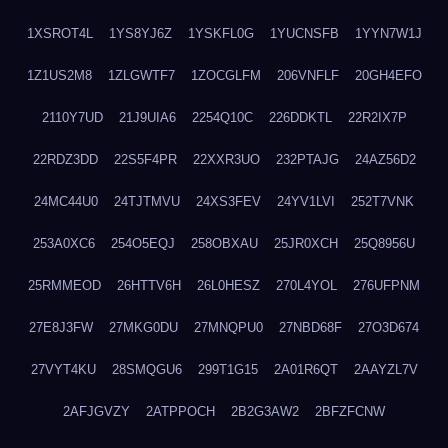
1XSROT4L
1YS8YJ6Z
1YSKFL0G
1YUCNSFB
1YYN7W1J
1Z1US2M8
1ZLGWTF7
1ZOCGLFM
206VNFLF
20GH4EFO
2110Y7UD
21J9UIA6
2254Q10C
226DDKTL
22R2IX7P
22RDZ3DD
22S5F4PR
22XXR3UO
232PTAJG
24AZ56D2
24MC44U0
24TJTMVU
24XS3FEV
24YV1LVI
252T7VNK
253A0XC6
254O5EQJ
258OBXAU
25JR0XCH
25Q8956U
25RMMEOD
26HTTV6H
26L0HESZ
270L4YOL
276UFPNM
27E8J3FW
27MKG0DU
27MNQPU0
27NBD68F
27O3D674
27VYT4KU
28SMQGU6
299T1G15
2A01R6QT
2AAYZL7V
2AFJGVZY
2ATPPOCH
2B2G3AW2
2BFZFCNW