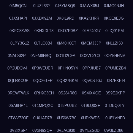
0IM5QCNL
0IUZL33Y
0J6YMSQ9
0JAWX05J
0JMG9NJH
0JX5HAPI
0JXDX9ZM
0K8I19RD
0KA2KHRR
0KCE9EJG
0KFC83WS
0KHXDLT8
0KO7R0BZ
0LA240G7
0LIQ91PM
0LPY3G1Z
0LTLQ0B4
0M40H0CT
0MCMJJJP
0N1LZI50
0NALSI2P
0NFM8HBQ
0O1D2CFA
0O3VCZC0
0OY5HHNM
0P2UDQV4
0P3WEUER
0PHNO5Y4
0PPJIUB7
0PUMEZB4
0QLRKCUP
0QO261FR
0QR27BKM
0QV0STGJ
0R7FXEI4
0RCWTWLK
0RH9C3CH
0S284R8O
0S4IXXQE
0S9E2KPP
0SA9HP4L
0T1MPQXC
0T8PUJB2
0T9LQ0SF
0TDEQ0TY
0TWV72OF
0U01AD7B
0U56W7B0
0UDKWD5I
0UELVNFD
0V2IXSF4
0V3N6SQF
0VJAC930
0VY5ZG3D
0W3LZD86