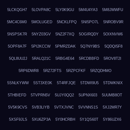
5LCKQGH7
5LOVPA8C
5LY0K9GU
5M4U4YA3
5M8JMWFU
5MC4C6M0
5MOLUGED
5NCKLFPQ
5NI5PO7L
5NROBV9R
5NSPSK7R
5NYZ03GV
5NZ2F7XQ
5OGIRQDY
5OIXNVW6
5OPF8A7F
5PI2KCCW
5PMRZDAK
5Q7NY9BS
5QDQI5F8
5QL8UU2J
5RALQ21C
5RBG4E64
5RCDBBFD
5ROV8T2I
5RP6DWR8
5RZ72FTS
5RZPCFKF
5RZQDHMO
5SNLKYWW
5ST3XE0K
5T4RFJQE
5TDWI9U5
5TDWKNIX
5THBIEFD
5TVPRN5V
5UJY0QQ2
5UPNX603
5UUMB8OT
5V5K9CVS
5VB3LIYB
5VTXJVNC
5VVNNS1S
5XJ2MR7Y
5XSF9JLS
5XU6ZP3A
5Y0HCRBH
5Y1QS60T
5Y86UZX6