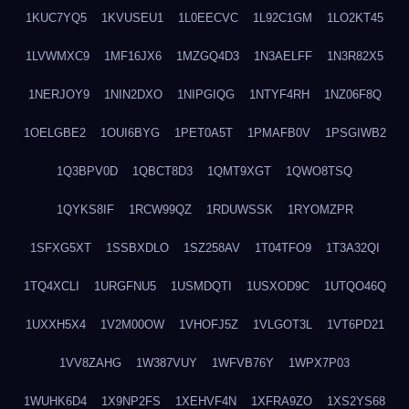
1KUC7YQ5
1KVUSEU1
1L0EECVC
1L92C1GM
1LO2KT45
1LVWMXC9
1MF16JX6
1MZGQ4D3
1N3AELFF
1N3R82X5
1NERJOY9
1NIN2DXO
1NIPGIQG
1NTYF4RH
1NZ06F8Q
1OELGBE2
1OUI6BYG
1PET0A5T
1PMAFB0V
1PSGIWB2
1Q3BPV0D
1QBCT8D3
1QMT9XGT
1QWO8TSQ
1QYKS8IF
1RCW99QZ
1RDUWSSK
1RYOMZPR
1SFXG5XT
1SSBXDLO
1SZ258AV
1T04TFO9
1T3A32QI
1TQ4XCLI
1URGFNU5
1USMDQTI
1USXOD9C
1UTQO46Q
1UXXH5X4
1V2M00OW
1VHOFJ5Z
1VLGOT3L
1VT6PD21
1VV8ZAHG
1W387VUY
1WFVB76Y
1WPX7P03
1WUHK6D4
1X9NP2FS
1XEHVF4N
1XFRA9ZO
1XS2YS68