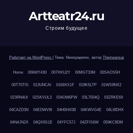
Artteatr24.ru
Строим будущее
Работает на WordPress
|
Тема: Newspaperex, автор
Themeansar
Home
006WY430
007HXU2Y
00MGT33M
00SAOS5H
00T70TIS
013UNCAI
0169XX1F
019K5LTP
01WS9NX2
023RN4UI
02SKVUL3
034UW6PW
03L7504Q
03ZRKE69
04CAZD3N
04EDWV8I
04H0HX0B
04KWVG4E
04LI8DHX
04N4JN2X
04QX9S1E
04YFC57J
04ZFIS6W
059KC9DM