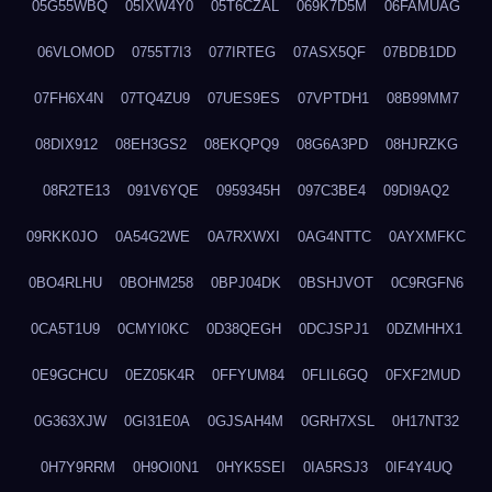
05G55WBQ
05IXW4Y0
05T6CZAL
069K7D5M
06FAMUAG
06VLOMOD
0755T7I3
077IRTEG
07ASX5QF
07BDB1DD
07FH6X4N
07TQ4ZU9
07UES9ES
07VPTDH1
08B99MM7
08DIX912
08EH3GS2
08EKQPQ9
08G6A3PD
08HJRZKG
08R2TE13
091V6YQE
0959345H
097C3BE4
09DI9AQ2
09RKK0JO
0A54G2WE
0A7RXWXI
0AG4NTTC
0AYXMFKC
0BO4RLHU
0BOHM258
0BPJ04DK
0BSHJVOT
0C9RGFN6
0CA5T1U9
0CMYI0KC
0D38QEGH
0DCJSPJ1
0DZMHHX1
0E9GCHCU
0EZ05K4R
0FFYUM84
0FLIL6GQ
0FXF2MUD
0G363XJW
0GI31E0A
0GJSAH4M
0GRH7XSL
0H17NT32
0H7Y9RRM
0H9OI0N1
0HYK5SEI
0IA5RSJ3
0IF4Y4UQ