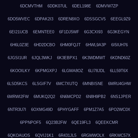
6DCMVTHM
6DDK07UL
6DEL198E
6DMVW7ZP
6DO5WVEC
6DPAK2I3
6DREN8XO
6DSSGCV5
6EEGL9Z9
6EI21UCB
6EMNTEE0
6F1DJ5WF
6G3CXI93
6G3KEGYN
6H6L0Z3E
6HD2DCBO
6HM0FQJT
6HWL9A3P
6I5IUH76
6JGSI1UR
6JQL3WKJ
6K3EBPX1
6K3WDMWT
6KDND60Z
6KOOILKY
6KPMGXPJ
6LGMA8OZ
6LI78JDL
6LL59T6X
6LSD5KCS
6LSGIF7V
6MC7XUTQ
6MNBISNE
6MRU4GHW
6MRWI2FW
6MUKQ2Q2
6N6MCPD2
6N8H9PB2
6NS1JPER
6NTR3U7I
6OXMG49D
6PHYGAFF
6PM1Z7A5
6PO2WC0X
6PPNPOF5
6Q23B2FW
6QE19FL3
6QEEKCMR
6QKOAUOS
6QVIJ1K1
6R431JL5
6RGMWOLX
6RKWC57X