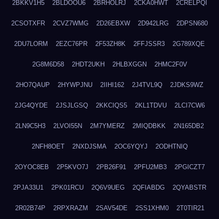
2BKKV1H5
2BLDOOU6
2BRHOLRJ
2CKA0HWT
2CRELPQI
2CSOTXFR
2CVZ7WMG
2D26EBXW
2D942LRG
2DPSN680
2DU7LORM
2EZC76PR
2F53ZH8K
2FFJSSR3
2G789XQE
2G8M6D58
2HDT2UKH
2HLBXGGN
2HMC2F0V
2HO7QAUP
2HYWPJNU
2IIHI162
2J4TVL9Q
2JDKS9WZ
2JG4QYDE
2JSJLGSQ
2KKCIQS5
2KL1TDVU
2LCI7CW6
2LN9C5H3
2LVOI55N
2M7YMERZ
2MIQDBKK
2N165DB2
2NFH8OET
2NXDJSMA
2OC6YQYJ
2ODHTNIQ
2OYOC8EB
2P5KVO7J
2PB26F91
2PFU2MB3
2PGICZT7
2PJA33U1
2PK01RCU
2Q6V9UEG
2QFIABDG
2QYABSTR
2R02B74P
2RPXRAZM
2SAV54DE
2SS1XHM0
2T0TIR21