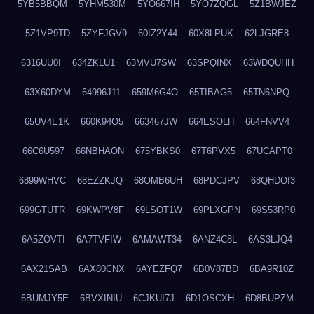
5YB5BBQM
5YHM530M
5YO667IH
5YO7ZQGL
5Z1BWJEZ
5Z1VP9TD
5ZYFJGV9
60IZ2Y44
60X8LPUK
62LJGRE8
6316UU0I
634ZKLU1
63MVU7SW
63SPQINX
63WDQUHH
63X60DYM
64996J11
659M6G4O
65TIBAG5
65TN6NPQ
65UV4E1K
660K94O5
663467JW
664ESOLH
664FNVV4
66C6U597
66NBHAON
675YBKS0
67T6PVX5
67UCAPT0
6899WHVC
68EZZKJQ
68OMB6UH
68PDCJPV
68QHDOI3
699GTUTR
69KWPV8F
69LSOT1W
69PLXGPN
69S53RP0
6A5ZOVTI
6A7TVFIW
6AMAWT34
6ANZ4C8L
6AS3LJQ4
6AX21SAB
6AX80CNX
6AYEZFQ7
6B0V87BD
6BA9R10Z
6BUMJY5E
6BVXINIU
6CJKUI7J
6D1OSCXH
6D8BUPZM