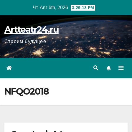
Перейти
Чт. Авг 6th, 2026
3:29:14 PM
к
содержанию
Artteatr24.ru
Строим будущее
NFQO2018