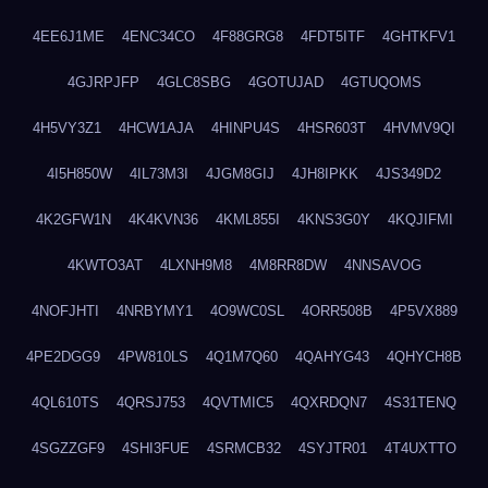
4EE6J1ME
4ENC34CO
4F88GRG8
4FDT5ITF
4GHTKFV1
4GJRPJFP
4GLC8SBG
4GOTUJAD
4GTUQOMS
4H5VY3Z1
4HCW1AJA
4HINPU4S
4HSR603T
4HVMV9QI
4I5H850W
4IL73M3I
4JGM8GIJ
4JH8IPKK
4JS349D2
4K2GFW1N
4K4KVN36
4KML855I
4KNS3G0Y
4KQJIFMI
4KWTO3AT
4LXNH9M8
4M8RR8DW
4NNSAVOG
4NOFJHTI
4NRBYMY1
4O9WC0SL
4ORR508B
4P5VX889
4PE2DGG9
4PW810LS
4Q1M7Q60
4QAHYG43
4QHYCH8B
4QL610TS
4QRSJ753
4QVTMIC5
4QXRDQN7
4S31TENQ
4SGZZGF9
4SHI3FUE
4SRMCB32
4SYJTR01
4T4UXTTO