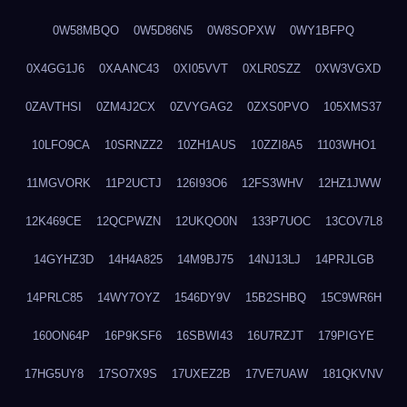
0W58MBQO
0W5D86N5
0W8SOPXW
0WY1BFPQ
0X4GG1J6
0XAANC43
0XI05VVT
0XLR0SZZ
0XW3VGXD
0ZAVTHSI
0ZM4J2CX
0ZVYGAG2
0ZXS0PVO
105XMS37
10LFO9CA
10SRNZZ2
10ZH1AUS
10ZZI8A5
1103WHO1
11MGVORK
11P2UCTJ
126I93O6
12FS3WHV
12HZ1JWW
12K469CE
12QCPWZN
12UKQO0N
133P7UOC
13COV7L8
14GYHZ3D
14H4A825
14M9BJ75
14NJ13LJ
14PRJLGB
14PRLC85
14WY7OYZ
1546DY9V
15B2SHBQ
15C9WR6H
160ON64P
16P9KSF6
16SBWI43
16U7RZJT
179PIGYE
17HG5UY8
17SO7X9S
17UXEZ2B
17VE7UAW
181QKVNV