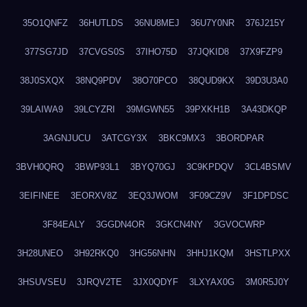
35O1QNFZ
36HUTLDS
36NU8MEJ
36U7Y0NR
376J215Y
377SG7JD
37CVGS0S
37IHO75D
37JQKID8
37X9FZP9
38J0SXQX
38NQ9PDV
38O70PCO
38QUD9KX
39D3U3A0
39LAIWA9
39LCYZRI
39MGWN55
39PXKH1B
3A43DKQP
3AGNJUCU
3ATCGY3X
3BKC9MX3
3BORDPAR
3BVH0QRQ
3BWP93L1
3BYQ70GJ
3C9KPDQV
3CL4BSMV
3EIFINEE
3EORXV8Z
3EQ3JWOM
3F09CZ9V
3F1DPDSC
3F84EALY
3GGDN4OR
3GKCN4NY
3GVOCWRP
3H28UNEO
3H92RKQ0
3HG56NHN
3HHJ1KQM
3HSTLPXX
3HSUVSEU
3JRQV2TE
3JX0QDYF
3LXYAX0G
3M0R5J0Y