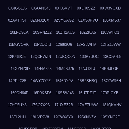
0X4GG1J6
0XAANC43
0XI05VVT
0XLR0SZZ
0XW3VGXD
0ZAVTHSI
0ZM4J2CX
0ZVYGAG2
0ZXS0PVO
105XMS37
10LFO9CA
10SRNZZ2
10ZH1AUS
10ZZI8A5
1103WHO1
11MGVORK
11P2UCTJ
126I93O6
12FS3WHV
12HZ1JWW
12K469CE
12QCPWZN
12UKQO0N
133P7UOC
13COV7L8
14GYHZ3D
14H4A825
14M9BJ75
14NJ13LJ
14PRJLGB
14PRLC85
14WY7OYZ
1546DY9V
15B2SHBQ
15C9WR6H
160ON64P
16P9KSF6
16SBWI43
16U7RZJT
179PIGYE
17HG5UY8
17SO7X9S
17UXEZ2B
17VE7UAW
181QKVNV
18FL2H11
18UVF9V8
19CWX8Y9
19S0NNZV
19SYNG2F