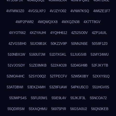
4TSJ6PJX
4U48QGQ2
4UMM8LXA
4UNHPQM1
4URT243L
4VFMWJZ0
4VGSLXPJ
4VJZYO02
4VNW7KSQ
4W6ZE1F7
4WP2PW82
4WQWQXX8
4WXQZN38
4X7TT8GV
4XYOT662
4XZYAUHI
4YQHH612
4Z52SO0V
4ZP14UIL
4ZVGSBH0
50JO9B1K
50KZ2V9P
50NNJN5E
50S8F1Z0
510NBX1W
5160U7JM
51D7XGKL
51JUGSIB
51MY24WU
51VJOSDY
51ZE8MKB
522X4O28
52D4GH9B
52FJKYTB
52MOA4HC
52SYO0Q2
52TPECFV
52W5K0BY
52XXY91Q
53ATDBWI
53EKZAMH
53Z8FUAW
54PKU5CO
551HGV0S
553WPS4S
55FLR3W1
55IE9L4V
55JKJF3L
55NCOA72
55QDIRSM
55XAQHMU
56975PIR
56GSA0U2
56QN3KEB