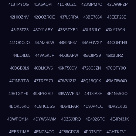
418TPYOG
41A6AQPI
41CR68ZC
428MPM7O
42EW9PZP
42HIOZNV
42QOZROE
437L5RRA
43BE766X
43EEF23E
43IP3TZ3
43OJ1AEY
43SSFXBJ
43U16JLC
43XY7A9N
441OKOJO
4474ZR0W
4489NF37
44AFGVXY
44CGH1H9
44E14L85
44VA5KJF
44XI8AFW
45A3IPS9
4601IURZ
46DGB3L9
46DLKJV6
46KT56QV
4728GJZN
47CQFY0O
47JMVITW
47TRZS70
47W8J2J2
48QJBQ0X
49MZ8W4O
49R1GYE9
49SPF3MJ
49WWVPJU
4B13IA3F
4B1N5SGO
4BOKJ6KQ
4C9HCESS
4D64LFAR
4D90P4CC
4DV2LKB3
4DWPQY14
4DYW6NWM
4DZ5J3RQ
4E402GTO
4E4R43JK
4EE6J1ME
4ENC34CO
4F88GRG8
4FDT5ITF
4GHTKFV1