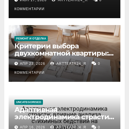
КОММЕНТАРИИ
РЕМОНТ И ОТДЕЛКА
Критерии выбора
двухкомнатной квартиры:
планировка, площадь,
АПР 23, 2026
ARTTEATR24_R
0
состояние и документация
КОММЕНТАРИИ
UNCATEGORISED
Адаптивная
электродинамика страсти:
влияние анализа
АПР 16, 2026
ARTTEATR24_R
0