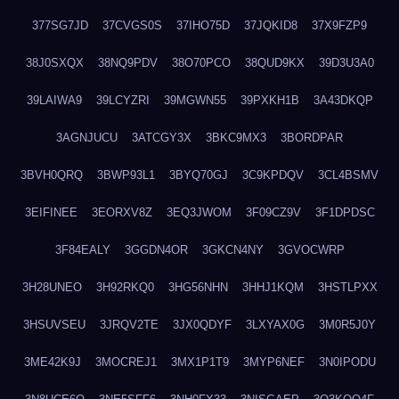
377SG7JD
37CVGS0S
37IHO75D
37JQKID8
37X9FZP9
38J0SXQX
38NQ9PDV
38O70PCO
38QUD9KX
39D3U3A0
39LAIWA9
39LCYZRI
39MGWN55
39PXKH1B
3A43DKQP
3AGNJUCU
3ATCGY3X
3BKC9MX3
3BORDPAR
3BVH0QRQ
3BWP93L1
3BYQ70GJ
3C9KPDQV
3CL4BSMV
3EIFINEE
3EORXV8Z
3EQ3JWOM
3F09CZ9V
3F1DPDSC
3F84EALY
3GGDN4OR
3GKCN4NY
3GVOCWRP
3H28UNEO
3H92RKQ0
3HG56NHN
3HHJ1KQM
3HSTLPXX
3HSUVSEU
3JRQV2TE
3JX0QDYF
3LXYAX0G
3M0R5J0Y
3ME42K9J
3MOCREJ1
3MX1P1T9
3MYP6NEF
3N0IPODU