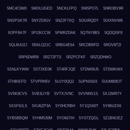
5MC4C6M0
5MOLUGED
5NCKLFPQ
5NI5PO7L
5NROBV9R
5NSPSK7R
5NYZ03GV
5NZ2F7XQ
5OGIRQDY
5OIXNVW6
5OPF8A7F
5PI2KCCW
5PMRZDAK
5Q7NY9BS
5QDQI5F8
5QL8UU2J
5RALQ21C
5RBG4E64
5RCDBBFD
5ROV8T2I
5RP6DWR8
5RZ72FTS
5RZPCFKF
5RZQDHMO
5SNLKYWW
5ST3XE0K
5T4RFJQE
5TDWI9U5
5TDWKNIX
5THBIEFD
5TVPRN5V
5UJY0QQ2
5UPNX603
5UUMB8OT
5V5K9CVS
5VB3LIYB
5VTXJVNC
5VVNNS1S
5XJ2MR7Y
5XSF9JLS
5XU6ZP3A
5Y0HCRBH
5Y1QS60T
5Y86UZX6
5YB5BBQM
5YHM530M
5YO667IH
5YO7ZQGL
5Z1BWJEZ