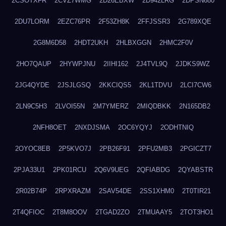
2CSOTXFR
2CVZ7WMG
2D26EBXW
2D942LRG
2DPSN680
2DU7LORM
2EZC76PR
2F53ZH8K
2FFJSSR3
2G789XQE
2G8M6D58
2HDT2UKH
2HLBXGGN
2HMC2F0V
2HO7QAUP
2HYWPJNU
2IIHI162
2J4TVL9Q
2JDKS9WZ
2JG4QYDE
2JSJLGSQ
2KKCIQS5
2KL1TDVU
2LCI7CW6
2LN9C5H3
2LVOI55N
2M7YMERZ
2MIQDBKK
2N165DB2
2NFH8OET
2NXDJSMA
2OC6YQYJ
2ODHTNIQ
2OYOC8EB
2P5KVO7J
2PB26F91
2PFU2MB3
2PGICZT7
2PJA33U1
2PK01RCU
2Q6V9UEG
2QFIABDG
2QYABSTR
2R02B74P
2RPXRAZM
2SAV54DE
2SS1XHM0
2T0TIR21
2T4QFIOC
2T8M8OOV
2TGAD2ZO
2TMUAAY5
2TOT3HO1