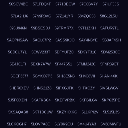
56SCV4BG
571FDQ4T
5771DEGW
57G6BV7Y
57IUFJJS
57LA2HJ6
57N9R0VG
57Z141YR
584ZQC53
58G12L5U
595U946N
59BSESDJ
59FRMR7X
59T11ZKH
5AFUR9TL
5AOPNSAW
5AQL07P2
5ASS9KJO
5AY4N3YE
5B3AF4SH
5CDCU7YL
5CWV233T
5DFYUFZ0
5DKYT31C
5DM253CG
5E4JC1TI
5EXK7A7W
5F447S51
5FMM242C
5FNR39CT
5GEF3377
5GYKO7P3
5H18E5N3
5H4C8VII
5HANI4XK
5HER0XEV
5HNS21Z8
5IFXGJFK
5IITXOZY
5IVSLWGV
5J5FOXDN
5KAFKBC4
5KEFVRBK
5KFBILGV
5KP635PE
5KSAQAB8
5KT1DCUW
5KZYHXKG
5L1KPI2V
5L515L3S
5LCKQGH7
5LOVPA8C
5LY0K9GU
5M4U4YA3
5M8JMWFU