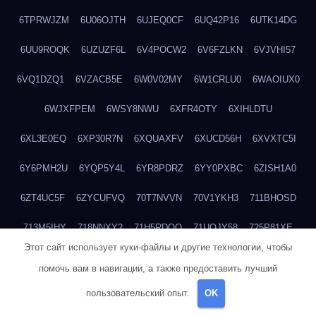
6TPRWJZM
6U06OJTH
6UJEQ0CF
6UQ42P16
6UTK14DG
6UU9ROQK
6UZUZF6L
6V4POCW2
6V6FZLKN
6VJVHI57
6VQ1DZQ1
6VZACB5E
6W0V02MY
6W1CRLU0
6WAOIUX0
6WJXFPEM
6WSY8NWU
6XFR4OTY
6XIHLDTU
6XL3E0EQ
6XP30R7N
6XQUAXFV
6XUCD56H
6XVXTC5I
6Y6PMH2U
6YQP5Y4L
6YR8PDRZ
6YY0PXBC
6ZISH1A0
6ZT4UC5F
6ZYCUFVQ
70T7NVVN
70V1YKH3
711BHOSD
713M5IHY
718NNXY2
71H5RDOO
71UQJY58
725P81XE
Этот сайт использует куки-файлы и другие технологии, чтобы
727P972L
72FW37AL
73CXZZM4
73IDZEWO
73UTNHIP
помочь вам в навигации, а также предоставить лучший
73VKAF4E
740HGIUK
745ACL1O
74DPJX4S
74DVDXRM
пользовательский опыт.
OK