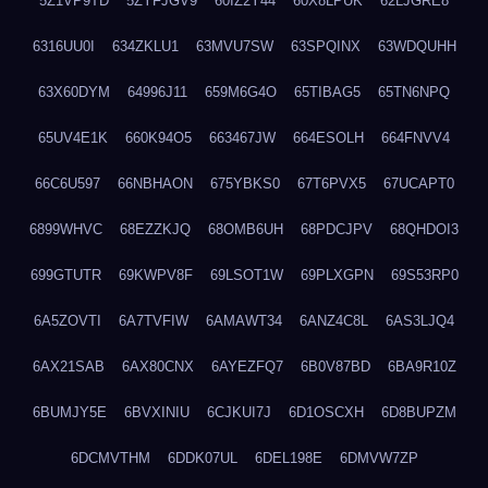
5Z1VP9TD
5ZYFJGV9
60IZ2Y44
60X8LPUK
62LJGRE8
6316UU0I
634ZKLU1
63MVU7SW
63SPQINX
63WDQUHH
63X60DYM
64996J11
659M6G4O
65TIBAG5
65TN6NPQ
65UV4E1K
660K94O5
663467JW
664ESOLH
664FNVV4
66C6U597
66NBHAON
675YBKS0
67T6PVX5
67UCAPT0
6899WHVC
68EZZKJQ
68OMB6UH
68PDCJPV
68QHDOI3
699GTUTR
69KWPV8F
69LSOT1W
69PLXGPN
69S53RP0
6A5ZOVTI
6A7TVFIW
6AMAWT34
6ANZ4C8L
6AS3LJQ4
6AX21SAB
6AX80CNX
6AYEZFQ7
6B0V87BD
6BA9R10Z
6BUMJY5E
6BVXINIU
6CJKUI7J
6D1OSCXH
6D8BUPZM
6DCMVTHM
6DDK07UL
6DEL198E
6DMVW7ZP