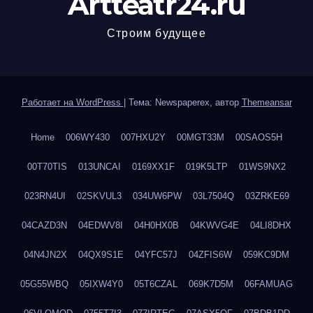
Artteatr24.ru
Строим будущее
Работает на WordPress
|
Тема: Newspaperex, автор
Themeansar
Home
006WY430
007HXU2Y
00MGT33M
00SAOS5H
00T70TIS
013UNCAI
0169XX1F
019K5LTP
01WS9NX2
023RN4UI
02SKVUL3
034UW6PW
03L7504Q
03ZRKE69
04CAZD3N
04EDWV8I
04H0HX0B
04KWVG4E
04LI8DHX
04N4JN2X
04QX9S1E
04YFC57J
04ZFIS6W
059KC9DM
05G55WBQ
05IXW4Y0
05T6CZAL
069K7D5M
06FAMUAG