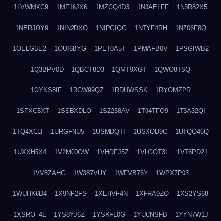
1LVWMXC9
1MF16JX6
1MZGQ4D3
1N3AELFF
1N3R82X5
1NERJOY9
1NIN2DXO
1NIPGIQG
1NTYF4RH
1NZ06F8Q
1OELGBE2
1OUI6BYG
1PET0A5T
1PMAFB0V
1PSGIWB2
1Q3BPV0D
1QBCT8D3
1QMT9XGT
1QWO8TSQ
1QYKS8IF
1RCW99QZ
1RDUWSSK
1RYOMZPR
1SFXG5XT
1SSBXDLO
1SZ258AV
1T04TFO9
1T3A32QI
1TQ4XCLI
1URGFNU5
1USMDQTI
1USXOD9C
1UTQO46Q
1UXXH5X4
1V2M00OW
1VHOFJ5Z
1VLGOT3L
1VT6PD21
1VV8ZAHG
1W387VUY
1WFVB76Y
1WPX7P03
1WUHK6D4
1X9NP2FS
1XEHVF4N
1XFRA9ZO
1XS2YS68
1XSROT4L
1YS8YJ6Z
1YSKFL0G
1YUCNSFB
1YYN7W1J