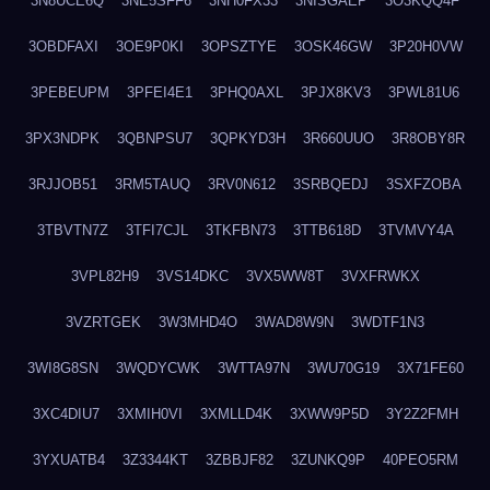
3N8UCE6Q
3NE5SFF6
3NH0FX33
3NISGAEP
3O3KQQ4F
3OBDFAXI
3OE9P0KI
3OPSZTYE
3OSK46GW
3P20H0VW
3PEBEUPM
3PFEI4E1
3PHQ0AXL
3PJX8KV3
3PWL81U6
3PX3NDPK
3QBNPSU7
3QPKYD3H
3R660UUO
3R8OBY8R
3RJJOB51
3RM5TAUQ
3RV0N612
3SRBQEDJ
3SXFZOBA
3TBVTN7Z
3TFI7CJL
3TKFBN73
3TTB618D
3TVMVY4A
3VPL82H9
3VS14DKC
3VX5WW8T
3VXFRWKX
3VZRTGEK
3W3MHD4O
3WAD8W9N
3WDTF1N3
3WI8G8SN
3WQDYCWK
3WTTA97N
3WU70G19
3X71FE60
3XC4DIU7
3XMIH0VI
3XMLLD4K
3XWW9P5D
3Y2Z2FMH
3YXUATB4
3Z3344KT
3ZBBJF82
3ZUNKQ9P
40PEO5RM