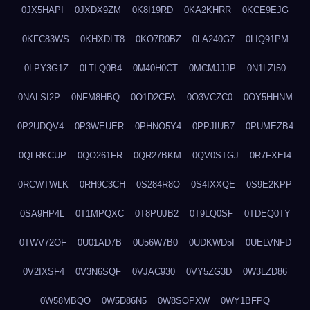
0JX5HAPI
0JXDX9ZM
0K8I19RD
0KA2KHRR
0KCE9EJG
0KFC83WS
0KHXDLT8
0KO7R0BZ
0LA240G7
0LIQ91PM
0LPY3G1Z
0LTLQ0B4
0M40H0CT
0MCMJJJP
0N1LZI50
0NALSI2P
0NFM8HBQ
0O1D2CFA
0O3VCZC0
0OY5HHNM
0P2UDQV4
0P3WEUER
0PHNO5Y4
0PPJIUB7
0PUMEZB4
0QLRKCUP
0QO261FR
0QR27BKM
0QV0STGJ
0R7FXEI4
0RCWTWLK
0RH9C3CH
0S284R8O
0S4IXXQE
0S9E2KPP
0SA9HP4L
0T1MPQXC
0T8PUJB2
0T9LQ0SF
0TDEQ0TY
0TWV72OF
0U01AD7B
0U56W7B0
0UDKWD5I
0UELVNFD
0V2IXSF4
0V3N6SQF
0VJAC930
0VY5ZG3D
0W3LZD86
0W58MBQO
0W5D86N5
0W8SOPXW
0WY1BFPQ