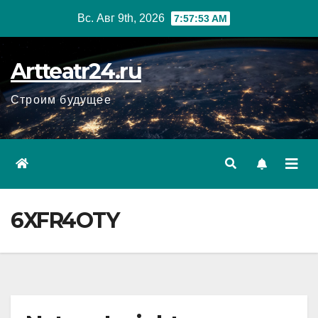
Перейти
Вс. Авг 9th, 2026
7:57:54 AM
к
содержанию
Artteatr24.ru
Строим будущее
6XFR4OTY