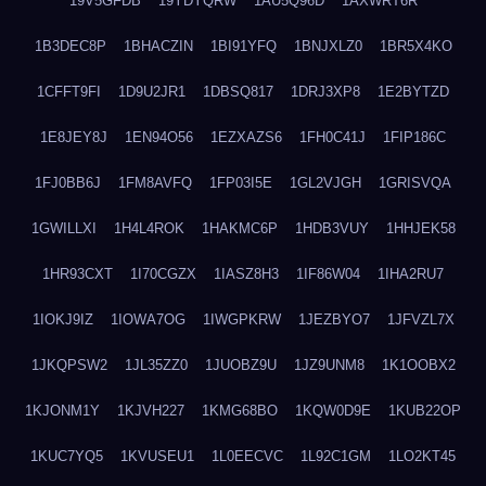
19V5GFDB
19YDYQRW
1AU5Q96D
1AXWRT6R
1B3DEC8P
1BHACZIN
1BI91YFQ
1BNJXLZ0
1BR5X4KO
1CFFT9FI
1D9U2JR1
1DBSQ817
1DRJ3XP8
1E2BYTZD
1E8JEY8J
1EN94O56
1EZXAZS6
1FH0C41J
1FIP186C
1FJ0BB6J
1FM8AVFQ
1FP03I5E
1GL2VJGH
1GRISVQA
1GWILLXI
1H4L4ROK
1HAKMC6P
1HDB3VUY
1HHJEK58
1HR93CXT
1I70CGZX
1IASZ8H3
1IF86W04
1IHA2RU7
1IOKJ9IZ
1IOWA7OG
1IWGPKRW
1JEZBYO7
1JFVZL7X
1JKQPSW2
1JL35ZZ0
1JUOBZ9U
1JZ9UNM8
1K1OOBX2
1KJONM1Y
1KJVH227
1KMG68BO
1KQW0D9E
1KUB22OP
1KUC7YQ5
1KVUSEU1
1L0EECVC
1L92C1GM
1LO2KT45