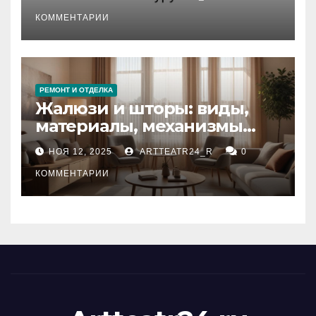
стихийных бедствий на
тезауруса
КОММЕНТАРИИ
РЕМОНТ И ОТДЕЛКА
Жалюзи и шторы: виды,
материалы, механизмы
управления и уход
НОЯ 12, 2025
ARTTEATR24_R
0
КОММЕНТАРИИ