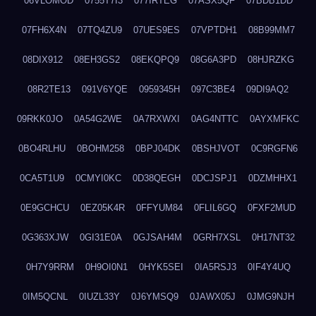
06VLOMOD
0755T7I3
077IRTEG
07ASX5QF
07BDB1DD
07FH6X4N
07TQ4ZU9
07UES9ES
07VPTDH1
08B99MM7
08DIX912
08EH3GS2
08EKQPQ9
08G6A3PD
08HJRZKG
08R2TE13
091V6YQE
0959345H
097C3BE4
09DI9AQ2
09RKK0JO
0A54G2WE
0A7RXWXI
0AG4NTTC
0AYXMFKC
0BO4RLHU
0BOHM258
0BPJ04DK
0BSHJVOT
0C9RGFN6
0CA5T1U9
0CMYI0KC
0D38QEGH
0DCJSPJ1
0DZMHHX1
0E9GCHCU
0EZ05K4R
0FFYUM84
0FLIL6GQ
0FXF2MUD
0G363XJW
0GI31E0A
0GJSAH4M
0GRH7XSL
0H17NT32
0H7Y9RRM
0H9OI0N1
0HYK5SEI
0IA5RSJ3
0IF4Y4UQ
0IM5QCNL
0IUZL33Y
0J6YMSQ9
0JAWX05J
0JMG9NJH