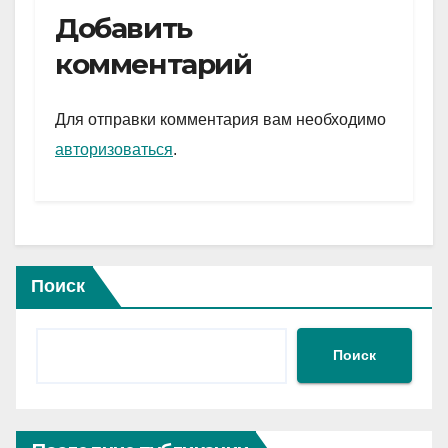
e
er
at
ail
р
Добавить
gr
s
а
комментарий
a
A
в
m
p
и
Для отправки комментария вам необходимо
p
ть
авторизоваться
.
Поиск
Поиск