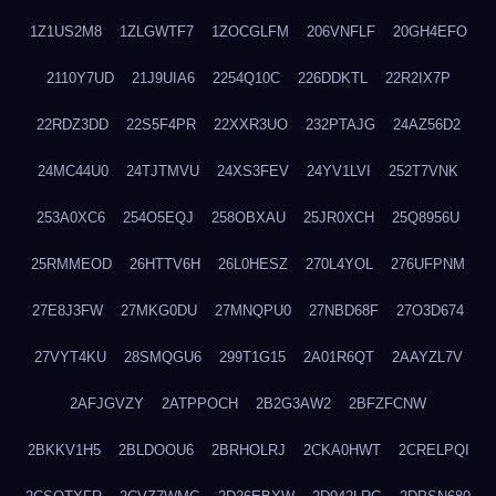
1Z1US2M8
1ZLGWTF7
1ZOCGLFM
206VNFLF
20GH4EFO
2110Y7UD
21J9UIA6
2254Q10C
226DDKTL
22R2IX7P
22RDZ3DD
22S5F4PR
22XXR3UO
232PTAJG
24AZ56D2
24MC44U0
24TJTMVU
24XS3FEV
24YV1LVI
252T7VNK
253A0XC6
254O5EQJ
258OBXAU
25JR0XCH
25Q8956U
25RMMEOD
26HTTV6H
26L0HESZ
270L4YOL
276UFPNM
27E8J3FW
27MKG0DU
27MNQPU0
27NBD68F
27O3D674
27VYT4KU
28SMQGU6
299T1G15
2A01R6QT
2AAYZL7V
2AFJGVZY
2ATPPOCH
2B2G3AW2
2BFZFCNW
2BKKV1H5
2BLDOOU6
2BRHOLRJ
2CKA0HWT
2CRELPQI