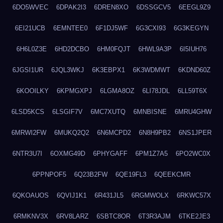
6DO5WVEC
6DPAK2I3
6DREN8XO
6DSSGCV5
6EEGL9Z9
6EI21UCB
6EMNTEE0
6F1DJ5WF
6G3CXI93
6G3KEGYN
6H6L0Z3E
6HD2DCBO
6HM0FQJT
6HWL9A3P
6I5IUH76
6JGSI1UR
6JQL3WKJ
6K3EBPX1
6K3WDMWT
6KDND60Z
6KOOILKY
6KPMGXPJ
6LGMA8OZ
6LI78JDL
6LL59T6X
6LSD5KCS
6LSGIF7V
6MC7XUTQ
6MNBISNE
6MRU4GHW
6MRWI2FW
6MUKQ2Q2
6N6MCPD2
6N8H9PB2
6NS1JPER
6NTR3U7I
6OXMG49D
6PHYGAFF
6PM1Z7A5
6PO2WC0X
6PPNPOF5
6Q23B2FW
6QE19FL3
6QEEKCMR
6QKOAUOS
6QVIJ1K1
6R431JL5
6RGMWOLX
6RKWC57X
6RMKNV3X
6RV8LARZ
6SBTC8OR
6T3R3AJM
6TKE2JE3