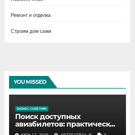
Ремонт и отделка
Строим дом сами
YOU MISSED
БИЗНЕС СОВЕТНИК
Поиск доступных
авиабилетов: практические
рекомендации
ИЮН 17, 2026
ARTTEATR24_R
0