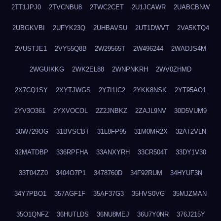
2TT1JPJ0
2TVCNBU8
2TWC2CET
2U1JCAWR
2UABCBNW
2UBGKVBI
2UFYK23Q
2UHBAVSU
2UT1DWVT
2VA5KTQ4
2VUSTJE1
2VY55Q8B
2W29565T
2W496244
2WADJS4M
2WGUIKKG
2WK2EL88
2WNPNKRH
2WV0ZHMD
2X7CQ1SY
2XYTJWGS
2Y7I1IC2
2YKK8NSK
2YT95AO1
2YV3O361
2YXVOCOL
2Z2JNBKZ
2ZAJL9NV
30D5VUM9
30W729OG
31BVSCBT
31L8FP95
31M0MR2X
32AT2VLN
32MATDBP
336RPFHA
33ANXYRH
33CR504T
33DY1V30
33T04ZZ0
3404O7P1
3478760D
34F92RUM
34HYUF3N
34Y7PBO1
357AGF1F
35AF37G3
35HVS0VG
35MJZMAN
35O1QNFZ
36HUTLDS
36NU8MEJ
36U7Y0NR
376J215Y