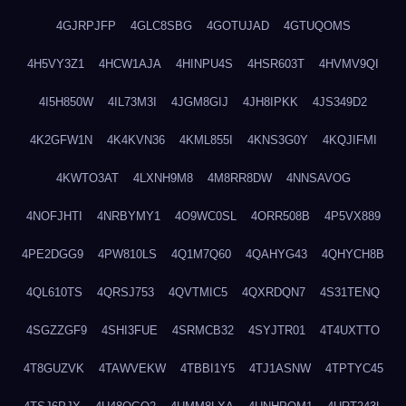
4GJRPJFP
4GLC8SBG
4GOTUJAD
4GTUQOMS
4H5VY3Z1
4HCW1AJA
4HINPU4S
4HSR603T
4HVMV9QI
4I5H850W
4IL73M3I
4JGM8GIJ
4JH8IPKK
4JS349D2
4K2GFW1N
4K4KVN36
4KML855I
4KNS3G0Y
4KQJIFMI
4KWTO3AT
4LXNH9M8
4M8RR8DW
4NNSAVOG
4NOFJHTI
4NRBYMY1
4O9WC0SL
4ORR508B
4P5VX889
4PE2DGG9
4PW810LS
4Q1M7Q60
4QAHYG43
4QHYCH8B
4QL610TS
4QRSJ753
4QVTMIC5
4QXRDQN7
4S31TENQ
4SGZZGF9
4SHI3FUE
4SRMCB32
4SYJTR01
4T4UXTTO
4T8GUZVK
4TAWVEKW
4TBBI1Y5
4TJ1ASNW
4TPTYC45