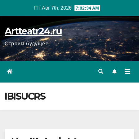
Перейти
Пт. Авг 7th, 2026
7:02:36 AM
к
содержанию
Artteatr24.ru
Строим будущее
IBISUCRS