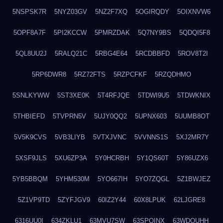
5NSPSK7R
5NYZ03GV
5NZ2F7XQ
5OGIRQDY
5OIXNVW6
5OPF8A7F
5PI2KCCW
5PMRZDAK
5Q7NY9BS
5QDQI5F8
5QL8UU2J
5RALQ21C
5RBG4E64
5RCDBBFD
5ROV8T2I
5RP6DWR8
5RZ72FTS
5RZPCFKF
5RZQDHMO
5SNLKYWW
5ST3XE0K
5T4RFJQE
5TDWI9U5
5TDWKNIX
5THBIEFD
5TVPRN5V
5UJY0QQ2
5UPNX603
5UUMB8OT
5V5K9CVS
5VB3LIYB
5VTXJVNC
5VVNNS1S
5XJ2MR7Y
5XSF9JLS
5XU6ZP3A
5Y0HCRBH
5Y1QS60T
5Y86UZX6
5YB5BBQM
5YHM530M
5YO667IH
5YO7ZQGL
5Z1BWJEZ
5Z1VP9TD
5ZYFJGV9
60IZ2Y44
60X8LPUK
62LJGRE8
6316UU0I
634ZKLU1
63MVU7SW
63SPQINX
63WDQUHH