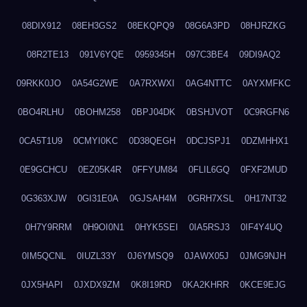
08DIX912
08EH3GS2
08EKQPQ9
08G6A3PD
08HJRZKG
08R2TE13
091V6YQE
0959345H
097C3BE4
09DI9AQ2
09RKK0JO
0A54G2WE
0A7RXWXI
0AG4NTTC
0AYXMFKC
0BO4RLHU
0BOHM258
0BPJ04DK
0BSHJVOT
0C9RGFN6
0CA5T1U9
0CMYI0KC
0D38QEGH
0DCJSPJ1
0DZMHHX1
0E9GCHCU
0EZ05K4R
0FFYUM84
0FLIL6GQ
0FXF2MUD
0G363XJW
0GI31E0A
0GJSAH4M
0GRH7XSL
0H17NT32
0H7Y9RRM
0H9OI0N1
0HYK5SEI
0IA5RSJ3
0IF4Y4UQ
0IM5QCNL
0IUZL33Y
0J6YMSQ9
0JAWX05J
0JMG9NJH
0JX5HAPI
0JXDX9ZM
0K8I19RD
0KA2KHRR
0KCE9EJG