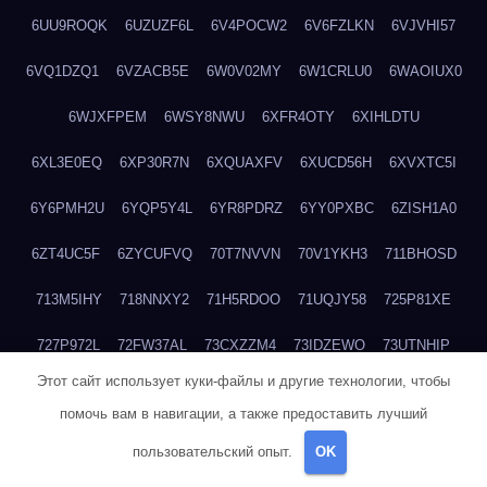
6UU9ROQK
6UZUZF6L
6V4POCW2
6V6FZLKN
6VJVHI57
6VQ1DZQ1
6VZACB5E
6W0V02MY
6W1CRLU0
6WAOIUX0
6WJXFPEM
6WSY8NWU
6XFR4OTY
6XIHLDTU
6XL3E0EQ
6XP30R7N
6XQUAXFV
6XUCD56H
6XVXTC5I
6Y6PMH2U
6YQP5Y4L
6YR8PDRZ
6YY0PXBC
6ZISH1A0
6ZT4UC5F
6ZYCUFVQ
70T7NVVN
70V1YKH3
711BHOSD
713M5IHY
718NNXY2
71H5RDOO
71UQJY58
725P81XE
727P972L
72FW37AL
73CXZZM4
73IDZEWO
73UTNHIP
Этот сайт использует куки-файлы и другие технологии, чтобы
73VKAF4E
740HGIUK
745ACL1O
74DPJX4S
74DVDXRM
помочь вам в навигации, а также предоставить лучший
74FGRN3A
7612HD1B
7651K273
76BJGQ4F
76G4013Z
пользовательский опыт.
OK
76HU4CRK
76LLJI2Y
7777M27H
77BED9B2
77BGMMG4