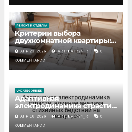
РЕМОНТ И ОТДЕЛКА
Критерии выбора
двухкомнатной квартиры:
планировка, площадь,
АПР 23, 2026
ARTTEATR24_R
0
состояние и документация
КОММЕНТАРИИ
UNCATEGORISED
Адаптивная
электродинамика страсти:
влияние анализа
АПР 16, 2026
ARTTEATR24_R
0
стихийных бедствий на
тезауруса
КОММЕНТАРИИ