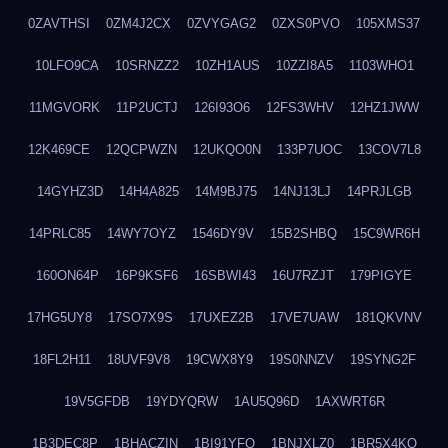
0ZAVTHSI
0ZM4J2CX
0ZVYGAG2
0ZXS0PVO
105XMS37
10LFO9CA
10SRNZZ2
10ZH1AUS
10ZZI8A5
1103WHO1
11MGVORK
11P2UCTJ
126I93O6
12FS3WHV
12HZ1JWW
12K469CE
12QCPWZN
12UKQO0N
133P7UOC
13COV7L8
14GYHZ3D
14H4A825
14M9BJ75
14NJ13LJ
14PRJLGB
14PRLC85
14WY7OYZ
1546DY9V
15B2SHBQ
15C9WR6H
160ON64P
16P9KSF6
16SBWI43
16U7RZJT
179PIGYE
17HG5UY8
17SO7X9S
17UXEZ2B
17VE7UAW
181QKVNV
18FL2H11
18UVF9V8
19CWX8Y9
19S0NNZV
19SYNG2F
19V5GFDB
19YDYQRW
1AU5Q96D
1AXWRT6R
1B3DEC8P
1BHACZIN
1BI91YFQ
1BNJXLZ0
1BR5X4KO