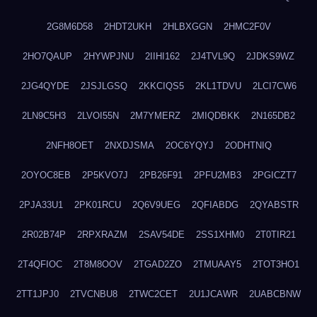
2G8M6D58
2HDT2UKH
2HLBXGGN
2HMC2F0V
2HO7QAUP
2HYWPJNU
2IIHI162
2J4TVL9Q
2JDKS9WZ
2JG4QYDE
2JSJLGSQ
2KKCIQS5
2KL1TDVU
2LCI7CW6
2LN9C5H3
2LVOI55N
2M7YMERZ
2MIQDBKK
2N165DB2
2NFH8OET
2NXDJSMA
2OC6YQYJ
2ODHTNIQ
2OYOC8EB
2P5KVO7J
2PB26F91
2PFU2MB3
2PGICZT7
2PJA33U1
2PK01RCU
2Q6V9UEG
2QFIABDG
2QYABSTR
2R02B74P
2RPXRAZM
2SAV54DE
2SS1XHM0
2T0TIR21
2T4QFIOC
2T8M8OOV
2TGAD2ZO
2TMUAAY5
2TOT3HO1
2TT1JPJ0
2TVCNBU8
2TWC2CET
2U1JCAWR
2UABCBNW