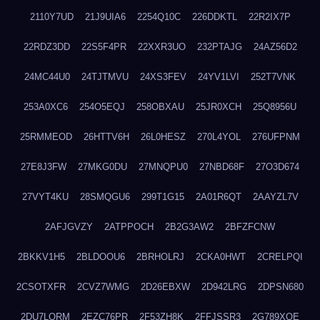
2110Y7UD
21J9UIA6
2254Q10C
226DDKTL
22R2IX7P
22RDZ3DD
22S5F4PR
22XXR3UO
232PTAJG
24AZ56D2
24MC44U0
24TJTMVU
24XS3FEV
24YV1LVI
252T7VNK
253A0XC6
254O5EQJ
258OBXAU
25JR0XCH
25Q8956U
25RMMEOD
26HTTV6H
26L0HESZ
270L4YOL
276UFPNM
27E8J3FW
27MKG0DU
27MNQPU0
27NBD68F
27O3D674
27VYT4KU
28SMQGU6
299T1G15
2A01R6QT
2AAYZL7V
2AFJGVZY
2ATPPOCH
2B2G3AW2
2BFZFCNW
2BKKV1H5
2BLDOOU6
2BRHOLRJ
2CKA0HWT
2CRELPQI
2CSOTXFR
2CVZ7WMG
2D26EBXW
2D942LRG
2DPSN680
2DU7LORM
2EZC76PR
2F53ZH8K
2FFJSSR3
2G789XQE