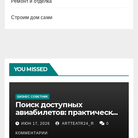
Ремонт и отделка
Строим дом сами
YOU MISSED
БИЗНЕС СОВЕТНИК
Поиск доступных
авиабилетов: практические
рекомендации
ИЮН 17, 2026
ARTTEATR24_R
0
КОММЕНТАРИИ