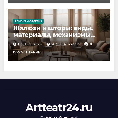
РЕМОНТ И ОТДЕЛКА
Жалюзи и шторы: виды,
материалы, механизмы
управления и уход
НОЯ 12, 2025
ARTTEATR24_R
0
КОММЕНТАРИИ
Artteatr24.ru