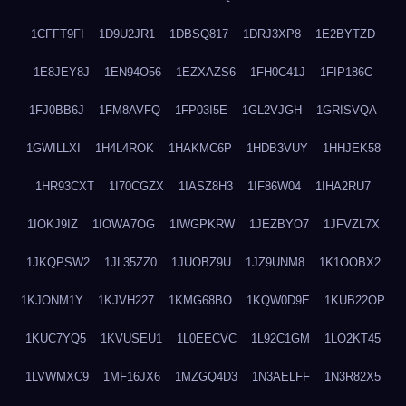
1CFFT9FI
1D9U2JR1
1DBSQ817
1DRJ3XP8
1E2BYTZD
1E8JEY8J
1EN94O56
1EZXAZS6
1FH0C41J
1FIP186C
1FJ0BB6J
1FM8AVFQ
1FP03I5E
1GL2VJGH
1GRISVQA
1GWILLXI
1H4L4ROK
1HAKMC6P
1HDB3VUY
1HHJEK58
1HR93CXT
1I70CGZX
1IASZ8H3
1IF86W04
1IHA2RU7
1IOKJ9IZ
1IOWA7OG
1IWGPKRW
1JEZBYO7
1JFVZL7X
1JKQPSW2
1JL35ZZ0
1JUOBZ9U
1JZ9UNM8
1K1OOBX2
1KJONM1Y
1KJVH227
1KMG68BO
1KQW0D9E
1KUB22OP
1KUC7YQ5
1KVUSEU1
1L0EECVC
1L92C1GM
1LO2KT45
1LVWMXC9
1MF16JX6
1MZGQ4D3
1N3AELFF
1N3R82X5