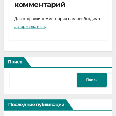
gr
s
а
комментарий
a
A
в
m
p
и
Для отправки комментария вам необходимо
p
ть
авторизоваться
.
Поиск
Поиск
Последние публикации