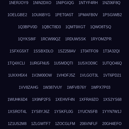
1NERJOY9
1NIN2DXO
1NIPGIQG
1NTYF4RH
1NZ06F8Q
1OELGBE2
1OUI6BYG
1PET0A5T
1PMAFB0V
1PSGIWB2
1Q3BPV0D
1QBCT8D3
1QMT9XGT
1QWO8TSQ
1QYKS8IF
1RCW99QZ
1RDUWSSK
1RYOMZPR
1SFXG5XT
1SSBXDLO
1SZ258AV
1T04TFO9
1T3A32QI
1TQ4XCLI
1URGFNU5
1USMDQTI
1USXOD9C
1UTQO46Q
1UXXH5X4
1V2M00OW
1VHOFJ5Z
1VLGOT3L
1VT6PD21
1VV8ZAHG
1W387VUY
1WFVB76Y
1WPX7P03
1WUHK6D4
1X9NP2FS
1XEHVF4N
1XFRA9ZO
1XS2YS68
1XSROT4L
1YS8YJ6Z
1YSKFL0G
1YUCNSFB
1YYN7W1J
1Z1US2M8
1ZLGWTF7
1ZOCGLFM
206VNFLF
20GH4EFO