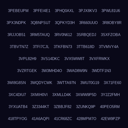
3PEBEUPM
3PFEI4E1
3PHQ0AXL
3PJX8KV3
3PWL81U6
3PX3NDPK
3QBNPSU7
3QPKYD3H
3R660UUO
3R8OBY8R
3RJJOB51
3RM5TAUQ
3RV0N612
3SRBQEDJ
3SXFZOBA
3TBVTN7Z
3TFI7CJL
3TKFBN73
3TTB618D
3TVMVY4A
3VPL82H9
3VS14DKC
3VX5WW8T
3VXFRWKX
3VZRTGEK
3W3MHD4O
3WAD8W9N
3WDTF1N3
3WI8G8SN
3WQDYCWK
3WTTA97N
3WU70G19
3X71FE60
3XC4DIU7
3XMIH0VI
3XMLLD4K
3XWW9P5D
3Y2Z2FMH
3YXUATB4
3Z3344KT
3ZBBJF82
3ZUNKQ9P
40PEO5RM
418TPYOG
41A6AQPI
41CR68ZC
428MPM7O
42EW9PZP