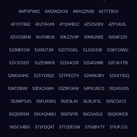
4WP2PW82
4WQWQXX8
4WXQZN38
4X7TT8GV
4XYOT662
4XZYAUHI
4YQHH612
4Z52SO0V
4ZP14UIL
4ZVGSBH0
50JO9B1K
50KZ2V9P
50NNJN5E
50S8F1Z0
510NBX1W
5160U7JM
51D7XGKL
51JUGSIB
51MY24WU
51VJOSDY
51ZE8MKB
522X4O28
52D4GH9B
52FJKYTB
52MOA4HC
52SYO0Q2
52TPECFV
52W5K0BY
52XXY91Q
53ATDBWI
53EKZAMH
53Z8FUAW
54PKU5CO
551HGV0S
553WPS4S
55FLR3W1
55IE9L4V
55JKJF3L
55NCOA72
55QDIRSM
55XAQHMU
56975PIR
56GSA0U2
56QN3KEB
56SCV4BG
571FDQ4T
5771DEGW
57G6BV7Y
57IUFJJS