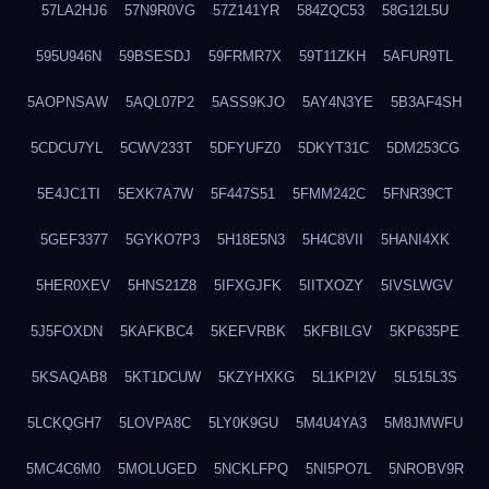
57LA2HJ6
57N9R0VG
57Z141YR
584ZQC53
58G12L5U
595U946N
59BSESDJ
59FRMR7X
59T11ZKH
5AFUR9TL
5AOPNSAW
5AQL07P2
5ASS9KJO
5AY4N3YE
5B3AF4SH
5CDCU7YL
5CWV233T
5DFYUFZ0
5DKYT31C
5DM253CG
5E4JC1TI
5EXK7A7W
5F447S51
5FMM242C
5FNR39CT
5GEF3377
5GYKO7P3
5H18E5N3
5H4C8VII
5HANI4XK
5HER0XEV
5HNS21Z8
5IFXGJFK
5IITXOZY
5IVSLWGV
5J5FOXDN
5KAFKBC4
5KEFVRBK
5KFBILGV
5KP635PE
5KSAQAB8
5KT1DCUW
5KZYHXKG
5L1KPI2V
5L515L3S
5LCKQGH7
5LOVPA8C
5LY0K9GU
5M4U4YA3
5M8JMWFU
5MC4C6M0
5MOLUGED
5NCKLFPQ
5NI5PO7L
5NROBV9R