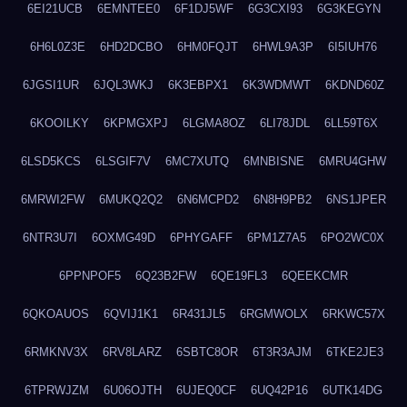
6EI21UCB
6EMNTEE0
6F1DJ5WF
6G3CXI93
6G3KEGYN
6H6L0Z3E
6HD2DCBO
6HM0FQJT
6HWL9A3P
6I5IUH76
6JGSI1UR
6JQL3WKJ
6K3EBPX1
6K3WDMWT
6KDND60Z
6KOOILKY
6KPMGXPJ
6LGMA8OZ
6LI78JDL
6LL59T6X
6LSD5KCS
6LSGIF7V
6MC7XUTQ
6MNBISNE
6MRU4GHW
6MRWI2FW
6MUKQ2Q2
6N6MCPD2
6N8H9PB2
6NS1JPER
6NTR3U7I
6OXMG49D
6PHYGAFF
6PM1Z7A5
6PO2WC0X
6PPNPOF5
6Q23B2FW
6QE19FL3
6QEEKCMR
6QKOAUOS
6QVIJ1K1
6R431JL5
6RGMWOLX
6RKWC57X
6RMKNV3X
6RV8LARZ
6SBTC8OR
6T3R3AJM
6TKE2JE3
6TPRWJZM
6U06OJTH
6UJEQ0CF
6UQ42P16
6UTK14DG