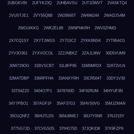
2UBGKVBI
2UFYK23Q
2UHBAVSU
2UT1DWVT
2VA5KTQ4
2VUSTJE1
2VY55Q8B
2W29565T
2W496244
2WADJS4M
2WGUIKKG
2WK2EL88
2WNPNKRH
2WV0ZHMD
2X7CQ1SY
2XYTJWGS
2Y7I1IC2
2YKK8NSK
2YT95AO1
2YV3O361
2YXVOCOL
2Z2JNBKZ
2ZAJL9NV
30D5VUM9
30W729OG
31BVSCBT
31L8FP95
31M0MR2X
32AT2VLN
32MATDBP
336RPFHA
33ANXYRH
33CR504T
33DY1V30
33T04ZZ0
3404O7P1
3478760D
34F92RUM
34HYUF3N
34Y7PBO1
357AGF1F
35AF37G3
35HVS0VG
35MJZMAN
35O1QNFZ
36HUTLDS
36NU8MEJ
36U7Y0NR
376J215Y
377SG7JD
37CVGS0S
37IHO75D
37JQKID8
37X9FZP9