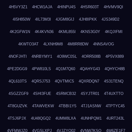
4H5VY3Z1
4HCW1AJA
4HINPU4S
4HSR603T
4HVMV9QI
4I5H850W
4IL73M3I
4JGM8GIJ
4JH8IPKK
4JS349D2
4K2GFW1N
4K4KVN36
4KML855I
4KNS3G0Y
4KQJIFMI
4KWTO3AT
4LXNH9M8
4M8RR8DW
4NNSAVOG
4NOFJHTI
4NRBYMY1
4O9WC0SL
4ORR508B
4P5VX889
4PE2DGG9
4PW810LS
4Q1M7Q60
4QAHYG43
4QHYCH8B
4QL610TS
4QRSJ753
4QVTMIC5
4QXRDQN7
4S31TENQ
4SGZZGF9
4SHI3FUE
4SRMCB32
4SYJTR01
4T4UXTTO
4T8GUZVK
4TAWVEKW
4TBBI1Y5
4TJ1ASNW
4TPTYC45
4TSJ6PJX
4U48QGQ2
4UMM8LXA
4UNHPQM1
4URT243L
4VFMWJZ0
4VGSLXPJ
4VJZYO02
4VNW7KSQ
4W6ZE1F7