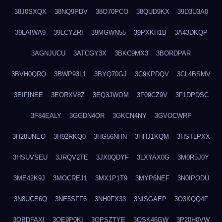
38J0SXQX
38NQ9PDV
38O70PCO
38QUD9KX
39D3U3A0
39LAIWA9
39LCYZRI
39MGWN55
39PXKH1B
3A43DKQP
3AGNJUCU
3ATCGY3X
3BKC9MX3
3BORDPAR
3BVH0QRQ
3BWP93L1
3BYQ70GJ
3C9KPDQV
3CL4BSMV
3EIFINEE
3EORXV8Z
3EQ3JWOM
3F09CZ9V
3F1DPDSC
3F84EALY
3GGDN4OR
3GKCN4NY
3GVOCWRP
3H28UNEO
3H92RKQ0
3HG56NHN
3HHJ1KQM
3HSTLPXX
3HSUVSEU
3JRQV2TE
3JX0QDYF
3LXYAX0G
3M0R5J0Y
3ME42K9J
3MOCREJ1
3MX1P1T9
3MYP6NEF
3N0IPODU
3N8UCE6Q
3NE5SFF6
3NH0FX33
3NISGAEP
3O3KQQ4F
3OBDFAXI
3OE9P0KI
3OPSZTYE
3OSK46GW
3P20H0VW