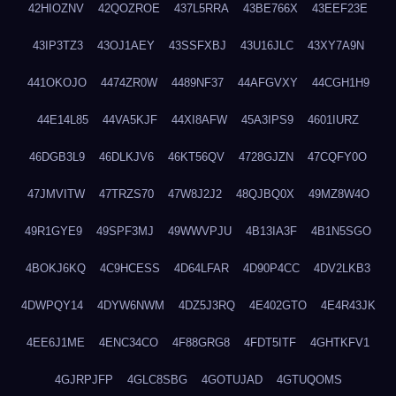
42HIOZNV
42QOZROE
437L5RRA
43BE766X
43EEF23E
43IP3TZ3
43OJ1AEY
43SSFXBJ
43U16JLC
43XY7A9N
441OKOJO
4474ZR0W
4489NF37
44AFGVXY
44CGH1H9
44E14L85
44VA5KJF
44XI8AFW
45A3IPS9
4601IURZ
46DGB3L9
46DLKJV6
46KT56QV
4728GJZN
47CQFY0O
47JMVITW
47TRZS70
47W8J2J2
48QJBQ0X
49MZ8W4O
49R1GYE9
49SPF3MJ
49WWVPJU
4B13IA3F
4B1N5SGO
4BOKJ6KQ
4C9HCESS
4D64LFAR
4D90P4CC
4DV2LKB3
4DWPQY14
4DYW6NWM
4DZ5J3RQ
4E402GTO
4E4R43JK
4EE6J1ME
4ENC34CO
4F88GRG8
4FDT5ITF
4GHTKFV1
4GJRPJFP
4GLC8SBG
4GOTUJAD
4GTUQOMS