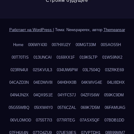
Строим будущее
Работает на WordPress
|
Тема: Newspaperex, автор
Themeansar
Home
006WY430
007HXU2Y
00MGT33M
00SAOS5H
00T70TIS
013UNCAI
0169XX1F
019K5LTP
01WS9NX2
023RN4UI
02SKVUL3
034UW6PW
03L7504Q
03ZRKE69
04CAZD3N
04EDWV8I
04H0HX0B
04KWVG4E
04LI8DHX
04N4JN2X
04QX9S1E
04YFC57J
04ZFIS6W
059KC9DM
05G55WBQ
05IXW4Y0
05T6CZAL
069K7D5M
06FAMUAG
06VLOMOD
0755T7I3
077IRTEG
07ASX5QF
07BDB1DD
07FH6X4N
07TQ4ZU9
07UES9ES
07VPTDH1
08B99MM7