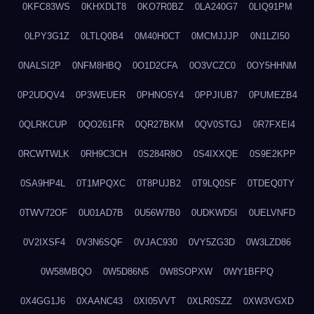
0KFC83WS
0KHXDLT8
0KO7R0BZ
0LA240G7
0LIQ91PM
0LPY3G1Z
0LTLQ0B4
0M40H0CT
0MCMJJJP
0N1LZI50
0NALSI2P
0NFM8HBQ
0O1D2CFA
0O3VCZC0
0OY5HHNM
0P2UDQV4
0P3WEUER
0PHNO5Y4
0PPJIUB7
0PUMEZB4
0QLRKCUP
0QO261FR
0QR27BKM
0QV0STGJ
0R7FXEI4
0RCWTWLK
0RH9C3CH
0S284R8O
0S4IXXQE
0S9E2KPP
0SA9HP4L
0T1MPQXC
0T8PUJB2
0T9LQ0SF
0TDEQ0TY
0TWV72OF
0U01AD7B
0U56W7B0
0UDKWD5I
0UELVNFD
0V2IXSF4
0V3N6SQF
0VJAC930
0VY5ZG3D
0W3LZD86
0W58MBQO
0W5D86N5
0W8SOPXW
0WY1BFPQ
0X4GG1J6
0XAANC43
0XI05VVT
0XLR0SZZ
0XW3VGXD