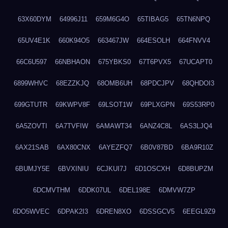
63X60DYM
64996J11
659M6G4O
65TIBAG5
65TN6NPQ
65UV4E1K
660K94O5
663467JW
664ESOLH
664FNVV4
66C6U597
66NBHAON
675YBKS0
67T6PVX5
67UCAPT0
6899WHVC
68EZZKJQ
68OMB6UH
68PDCJPV
68QHDOI3
699GTUTR
69KWPV8F
69LSOT1W
69PLXGPN
69S53RP0
6A5ZOVTI
6A7TVFIW
6AMAWT34
6ANZ4C8L
6AS3LJQ4
6AX21SAB
6AX80CNX
6AYEZFQ7
6B0V87BD
6BA9R10Z
6BUMJY5E
6BVXINIU
6CJKUI7J
6D1OSCXH
6D8BUPZM
6DCMVTHM
6DDK07UL
6DEL198E
6DMVW7ZP
6DO5WVEC
6DPAK2I3
6DREN8XO
6DSSGCV5
6EEGL9Z9