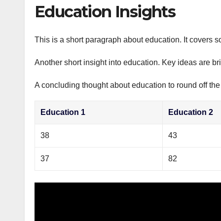
р
Education Insights
p
а
p
в
This is a short paragraph about education. It covers s
и
Another short insight into education. Key ideas are br
т
ь
A concluding thought about education to round off the
Education 1
Education 2
38
43
37
82