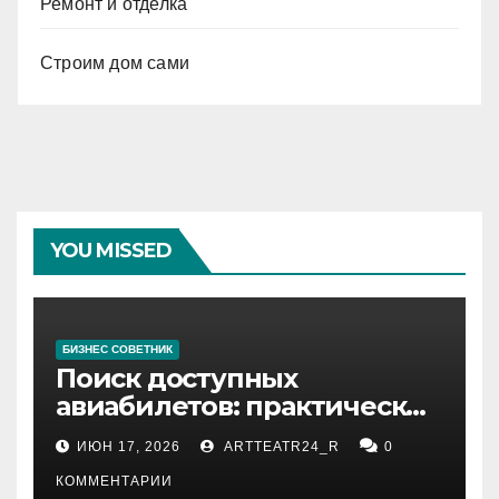
Ремонт и отделка
Строим дом сами
YOU MISSED
БИЗНЕС СОВЕТНИК
Поиск доступных
авиабилетов: практические
рекомендации
ИЮН 17, 2026
ARTTEATR24_R
0
КОММЕНТАРИИ