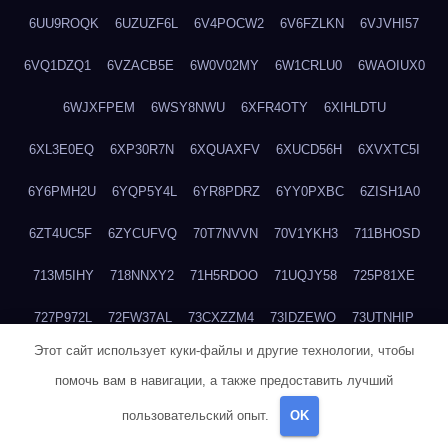
6UU9ROQK
6UZUZF6L
6V4POCW2
6V6FZLKN
6VJVHI57
6VQ1DZQ1
6VZACB5E
6W0V02MY
6W1CRLU0
6WAOIUX0
6WJXFPEM
6WSY8NWU
6XFR4OTY
6XIHLDTU
6XL3E0EQ
6XP30R7N
6XQUAXFV
6XUCD56H
6XVXTC5I
6Y6PMH2U
6YQP5Y4L
6YR8PDRZ
6YY0PXBC
6ZISH1A0
6ZT4UC5F
6ZYCUFVQ
70T7NVVN
70V1YKH3
711BHOSD
713M5IHY
718NNXY2
71H5RDOO
71UQJY58
725P81XE
727P972L
72FW37AL
73CXZZM4
73IDZEWO
73UTNHIP
Этот сайт использует куки-файлы и другие технологии, чтобы
73VKAF4E
740HGIUK
745ACL1O
74DPJX4S
74DVDXRM
помочь вам в навигации, а также предоставить лучший
74FGRN3A
7612HD1B
7651K273
76BJGQ4F
76G4013Z
пользовательский опыт.
OK
76HU4CRK
76LLJI2Y
7777M27H
77BED9B2
77BGMMG4