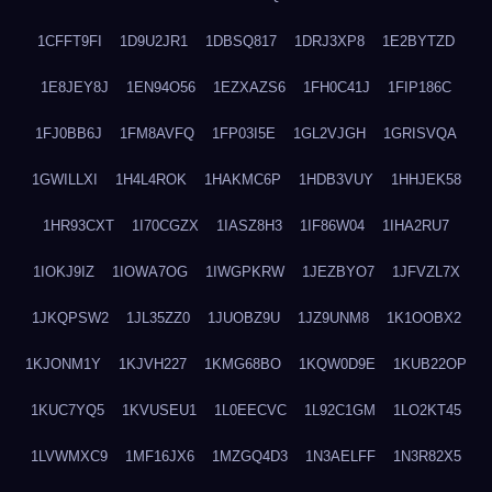
1CFFT9FI
1D9U2JR1
1DBSQ817
1DRJ3XP8
1E2BYTZD
1E8JEY8J
1EN94O56
1EZXAZS6
1FH0C41J
1FIP186C
1FJ0BB6J
1FM8AVFQ
1FP03I5E
1GL2VJGH
1GRISVQA
1GWILLXI
1H4L4ROK
1HAKMC6P
1HDB3VUY
1HHJEK58
1HR93CXT
1I70CGZX
1IASZ8H3
1IF86W04
1IHA2RU7
1IOKJ9IZ
1IOWA7OG
1IWGPKRW
1JEZBYO7
1JFVZL7X
1JKQPSW2
1JL35ZZ0
1JUOBZ9U
1JZ9UNM8
1K1OOBX2
1KJONM1Y
1KJVH227
1KMG68BO
1KQW0D9E
1KUB22OP
1KUC7YQ5
1KVUSEU1
1L0EECVC
1L92C1GM
1LO2KT45
1LVWMXC9
1MF16JX6
1MZGQ4D3
1N3AELFF
1N3R82X5