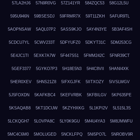
57LA2HJ6
57N9R0VG
57Z141YR
584ZQC53
58G12L5U
595U946N
59BSESDJ
59FRMR7X
59T11ZKH
5AFUR9TL
5AOPNSAW
5AQL07P2
5ASS9KJO
5AY4N3YE
5B3AF4SH
5CDCU7YL
5CWV233T
5DFYUFZ0
5DKYT31C
5DM253CG
5E4JC1TI
5EXK7A7W
5F447S51
5FMM242C
5FNR39CT
5GEF3377
5GYKO7P3
5H18E5N3
5H4C8VII
5HANI4XK
5HER0XEV
5HNS21Z8
5IFXGJFK
5IITXOZY
5IVSLWGV
5J5FOXDN
5KAFKBC4
5KEFVRBK
5KFBILGV
5KP635PE
5KSAQAB8
5KT1DCUW
5KZYHXKG
5L1KPI2V
5L515L3S
5LCKQGH7
5LOVPA8C
5LY0K9GU
5M4U4YA3
5M8JMWFU
5MC4C6M0
5MOLUGED
5NCKLFPQ
5NI5PO7L
5NROBV9R