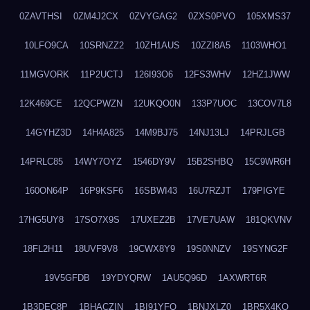
0ZAVTHSI
0ZM4J2CX
0ZVYGAG2
0ZXS0PVO
105XMS37
10LFO9CA
10SRNZZ2
10ZH1AUS
10ZZI8A5
1103WHO1
11MGVORK
11P2UCTJ
126I93O6
12FS3WHV
12HZ1JWW
12K469CE
12QCPWZN
12UKQO0N
133P7UOC
13COV7L8
14GYHZ3D
14H4A825
14M9BJ75
14NJ13LJ
14PRJLGB
14PRLC85
14WY7OYZ
1546DY9V
15B2SHBQ
15C9WR6H
160ON64P
16P9KSF6
16SBWI43
16U7RZJT
179PIGYE
17HG5UY8
17SO7X9S
17UXEZ2B
17VE7UAW
181QKVNV
18FL2H11
18UVF9V8
19CWX8Y9
19S0NNZV
19SYNG2F
19V5GFDB
19YDYQRW
1AU5Q96D
1AXWRT6R
1B3DEC8P
1BHACZIN
1BI91YFQ
1BNJXLZ0
1BR5X4KO