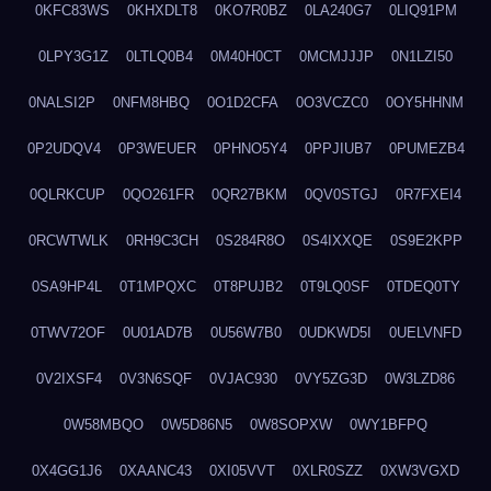
0KFC83WS
0KHXDLT8
0KO7R0BZ
0LA240G7
0LIQ91PM
0LPY3G1Z
0LTLQ0B4
0M40H0CT
0MCMJJJP
0N1LZI50
0NALSI2P
0NFM8HBQ
0O1D2CFA
0O3VCZC0
0OY5HHNM
0P2UDQV4
0P3WEUER
0PHNO5Y4
0PPJIUB7
0PUMEZB4
0QLRKCUP
0QO261FR
0QR27BKM
0QV0STGJ
0R7FXEI4
0RCWTWLK
0RH9C3CH
0S284R8O
0S4IXXQE
0S9E2KPP
0SA9HP4L
0T1MPQXC
0T8PUJB2
0T9LQ0SF
0TDEQ0TY
0TWV72OF
0U01AD7B
0U56W7B0
0UDKWD5I
0UELVNFD
0V2IXSF4
0V3N6SQF
0VJAC930
0VY5ZG3D
0W3LZD86
0W58MBQO
0W5D86N5
0W8SOPXW
0WY1BFPQ
0X4GG1J6
0XAANC43
0XI05VVT
0XLR0SZZ
0XW3VGXD