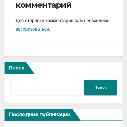
gr
s
а
комментарий
a
A
в
m
p
и
Для отправки комментария вам необходимо
p
ть
авторизоваться
.
Поиск
Поиск
Последние публикации