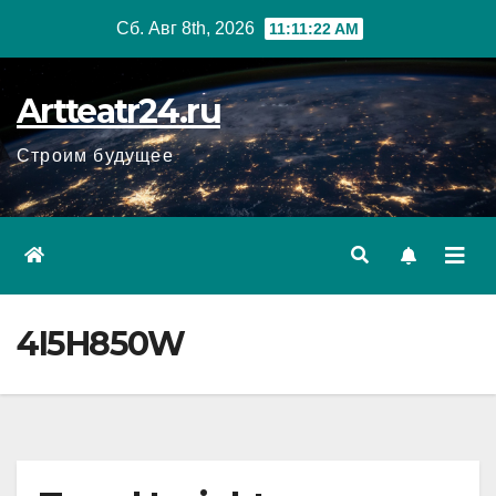
Перейти
Сб. Авг 8th, 2026
11:11:23 AM
к
содержанию
Artteatr24.ru
Строим будущее
4I5H850W