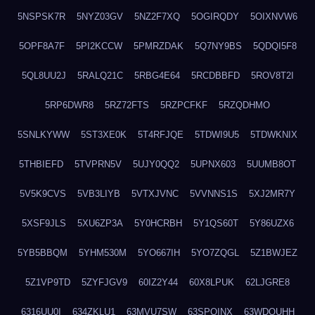
5NSPSK7R
5NYZ03GV
5NZ2F7XQ
5OGIRQDY
5OIXNVW6
5OPF8A7F
5PI2KCCW
5PMRZDAK
5Q7NY9BS
5QDQI5F8
5QL8UU2J
5RALQ21C
5RBG4E64
5RCDBBFD
5ROV8T2I
5RP6DWR8
5RZ72FTS
5RZPCFKF
5RZQDHMO
5SNLKYWW
5ST3XE0K
5T4RFJQE
5TDWI9U5
5TDWKNIX
5THBIEFD
5TVPRN5V
5UJY0QQ2
5UPNX603
5UUMB8OT
5V5K9CVS
5VB3LIYB
5VTXJVNC
5VVNNS1S
5XJ2MR7Y
5XSF9JLS
5XU6ZP3A
5Y0HCRBH
5Y1QS60T
5Y86UZX6
5YB5BBQM
5YHM530M
5YO667IH
5YO7ZQGL
5Z1BWJEZ
5Z1VP9TD
5ZYFJGV9
60IZ2Y44
60X8LPUK
62LJGRE8
6316UU0I
634ZKLU1
63MVU7SW
63SPQINX
63WDQUHH