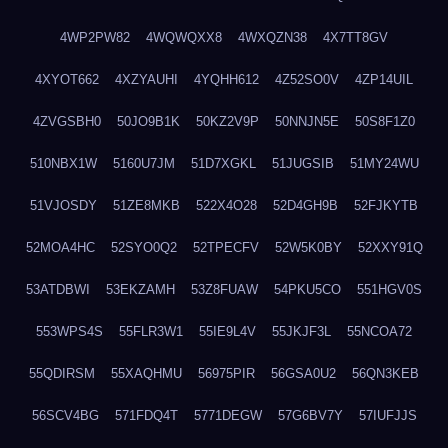
4WP2PW82
4WQWQXX8
4WXQZN38
4X7TT8GV
4XYOT662
4XZYAUHI
4YQHH612
4Z52SO0V
4ZP14UIL
4ZVGSBH0
50JO9B1K
50KZ2V9P
50NNJN5E
50S8F1Z0
510NBX1W
5160U7JM
51D7XGKL
51JUGSIB
51MY24WU
51VJOSDY
51ZE8MKB
522X4O28
52D4GH9B
52FJKYTB
52MOA4HC
52SYO0Q2
52TPECFV
52W5K0BY
52XXY91Q
53ATDBWI
53EKZAMH
53Z8FUAW
54PKU5CO
551HGV0S
553WPS4S
55FLR3W1
55IE9L4V
55JKJF3L
55NCOA72
55QDIRSM
55XAQHMU
56975PIR
56GSA0U2
56QN3KEB
56SCV4BG
571FDQ4T
5771DEGW
57G6BV7Y
57IUFJJS