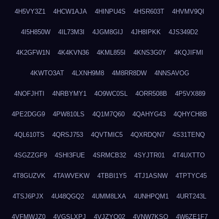
4H5VY3Z1
4HCW1AJA
4HINPU4S
4HSR603T
4HVMV9QI
4I5H850W
4IL73M3I
4JGM8GIJ
4JH8IPKK
4JS349D2
4K2GFW1N
4K4KVN36
4KML855I
4KNS3G0Y
4KQJIFMI
4KWTO3AT
4LXNH9M8
4M8RR8DW
4NNSAVOG
4NOFJHTI
4NRBYMY1
4O9WC0SL
4ORR508B
4P5VX889
4PE2DGG9
4PW810LS
4Q1M7Q60
4QAHYG43
4QHYCH8B
4QL610TS
4QRSJ753
4QVTMIC5
4QXRDQN7
4S31TENQ
4SGZZGF9
4SHI3FUE
4SRMCB32
4SYJTR01
4T4UXTTO
4T8GUZVK
4TAWVEKW
4TBBI1Y5
4TJ1ASNW
4TPTYC45
4TSJ6PJX
4U48QGQ2
4UMM8LXA
4UNHPQM1
4URT243L
4VFMWJZ0
4VGSLXPJ
4VJZYO02
4VNW7KSQ
4W6ZE1F7