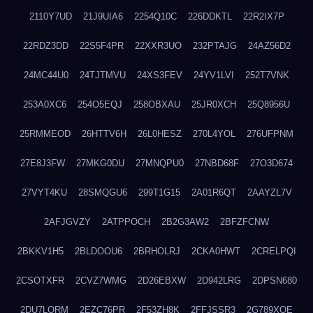
2110Y7UD
21J9UIA6
2254Q10C
226DDKTL
22R2IX7P
22RDZ3DD
22S5F4PR
22XXR3UO
232PTAJG
24AZ56D2
24MC44U0
24TJTMVU
24XS3FEV
24YV1LVI
252T7VNK
253A0XC6
254O5EQJ
258OBXAU
25JR0XCH
25Q8956U
25RMMEOD
26HTTV6H
26L0HESZ
270L4YOL
276UFPNM
27E8J3FW
27MKG0DU
27MNQPU0
27NBD68F
27O3D674
27VYT4KU
28SMQGU6
299T1G15
2A01R6QT
2AAYZL7V
2AFJGVZY
2ATPPOCH
2B2G3AW2
2BFZFCNW
2BKKV1H5
2BLDOOU6
2BRHOLRJ
2CKA0HWT
2CRELPQI
2CSOTXFR
2CVZ7WMG
2D26EBXW
2D942LRG
2DPSN680
2DU7LORM
2EZC76PR
2F53ZH8K
2FFJSSR3
2G789XQE