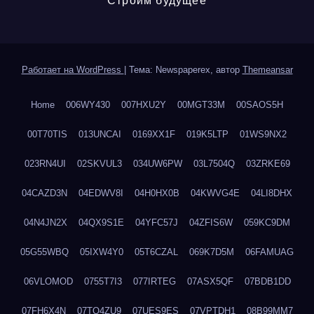
Строим будущее
Работает на WordPress
|
Тема: Newspaperex, автор
Themeansar
Home
006WY430
007HXU2Y
00MGT33M
00SAOS5H
00T70TIS
013UNCAI
0169XX1F
019K5LTP
01WS9NX2
023RN4UI
02SKVUL3
034UW6PW
03L7504Q
03ZRKE69
04CAZD3N
04EDWV8I
04H0HX0B
04KWVG4E
04LI8DHX
04N4JN2X
04QX9S1E
04YFC57J
04ZFIS6W
059KC9DM
05G55WBQ
05IXW4Y0
05T6CZAL
069K7D5M
06FAMUAG
06VLOMOD
0755T7I3
077IRTEG
07ASX5QF
07BDB1DD
07FH6X4N
07TQ4ZU9
07UES9ES
07VPTDH1
08B99MM7