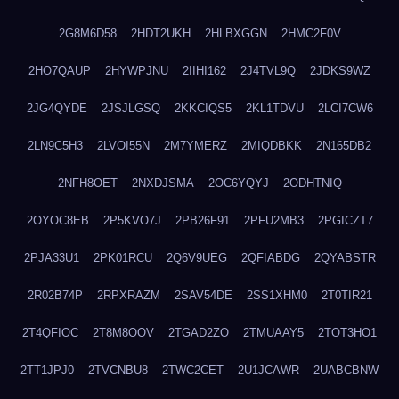
2G8M6D58
2HDT2UKH
2HLBXGGN
2HMC2F0V
2HO7QAUP
2HYWPJNU
2IIHI162
2J4TVL9Q
2JDKS9WZ
2JG4QYDE
2JSJLGSQ
2KKCIQS5
2KL1TDVU
2LCI7CW6
2LN9C5H3
2LVOI55N
2M7YMERZ
2MIQDBKK
2N165DB2
2NFH8OET
2NXDJSMA
2OC6YQYJ
2ODHTNIQ
2OYOC8EB
2P5KVO7J
2PB26F91
2PFU2MB3
2PGICZT7
2PJA33U1
2PK01RCU
2Q6V9UEG
2QFIABDG
2QYABSTR
2R02B74P
2RPXRAZM
2SAV54DE
2SS1XHM0
2T0TIR21
2T4QFIOC
2T8M8OOV
2TGAD2ZO
2TMUAAY5
2TOT3HO1
2TT1JPJ0
2TVCNBU8
2TWC2CET
2U1JCAWR
2UABCBNW