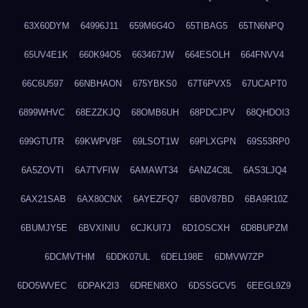
63X60DYM
64996J11
659M6G4O
65TIBAG5
65TN6NPQ
65UV4E1K
660K94O5
663467JW
664ESOLH
664FNVV4
66C6U597
66NBHAON
675YBKS0
67T6PVX5
67UCAPT0
6899WHVC
68EZZKJQ
68OMB6UH
68PDCJPV
68QHDOI3
699GTUTR
69KWPV8F
69LSOT1W
69PLXGPN
69S53RP0
6A5ZOVTI
6A7TVFIW
6AMAWT34
6ANZ4C8L
6AS3LJQ4
6AX21SAB
6AX80CNX
6AYEZFQ7
6B0V87BD
6BA9R10Z
6BUMJY5E
6BVXINIU
6CJKUI7J
6D1OSCXH
6D8BUPZM
6DCMVTHM
6DDK07UL
6DEL198E
6DMVW7ZP
6DO5WVEC
6DPAK2I3
6DREN8XO
6DSSGCV5
6EEGL9Z9