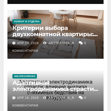
РЕМОНТ И ОТДЕЛКА
Критерии выбора
двухкомнатной квартиры:
планировка, площадь,
АПР 23, 2026
ARTTEATR24_R
0
состояние и документация
КОММЕНТАРИИ
UNCATEGORISED
Адаптивная
электродинамика страсти:
влияние анализа
АПР 16, 2026
ARTTEATR24_R
0
стихийных бедствий на
тезауруса
КОММЕНТАРИИ