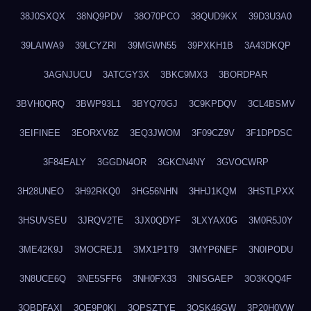
38J0SXQX
38NQ9PDV
38O70PCO
38QUD9KX
39D3U3A0
39LAIWA9
39LCYZRI
39MGWN55
39PXKH1B
3A43DKQP
3AGNJUCU
3ATCGY3X
3BKC9MX3
3BORDPAR
3BVH0QRQ
3BWP93L1
3BYQ70GJ
3C9KPDQV
3CL4BSMV
3EIFINEE
3EORXV8Z
3EQ3JWOM
3F09CZ9V
3F1DPDSC
3F84EALY
3GGDN4OR
3GKCN4NY
3GVOCWRP
3H28UNEO
3H92RKQ0
3HG56NHN
3HHJ1KQM
3HSTLPXX
3HSUVSEU
3JRQV2TE
3JX0QDYF
3LXYAX0G
3M0R5J0Y
3ME42K9J
3MOCREJ1
3MX1P1T9
3MYP6NEF
3N0IPODU
3N8UCE6Q
3NE5SFF6
3NH0FX33
3NISGAEP
3O3KQQ4F
3OBDFAXI
3OE9P0KI
3OPSZTYE
3OSK46GW
3P20H0VW