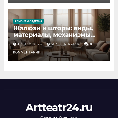
РЕМОНТ И ОТДЕЛКА
Жалюзи и шторы: виды,
материалы, механизмы
управления и уход
НОЯ 12, 2025
ARTTEATR24_R
0
КОММЕНТАРИИ
Artteatr24.ru