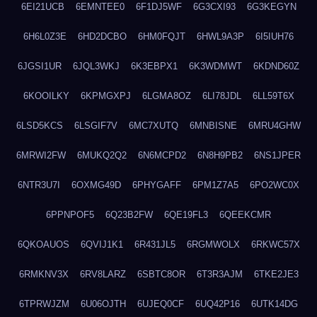
6EI21UCB
6EMNTEE0
6F1DJ5WF
6G3CXI93
6G3KEGYN
6H6L0Z3E
6HD2DCBO
6HM0FQJT
6HWL9A3P
6I5IUH76
6JGSI1UR
6JQL3WKJ
6K3EBPX1
6K3WDMWT
6KDND60Z
6KOOILKY
6KPMGXPJ
6LGMA8OZ
6LI78JDL
6LL59T6X
6LSD5KCS
6LSGIF7V
6MC7XUTQ
6MNBISNE
6MRU4GHW
6MRWI2FW
6MUKQ2Q2
6N6MCPD2
6N8H9PB2
6NS1JPER
6NTR3U7I
6OXMG49D
6PHYGAFF
6PM1Z7A5
6PO2WC0X
6PPNPOF5
6Q23B2FW
6QE19FL3
6QEEKCMR
6QKOAUOS
6QVIJ1K1
6R431JL5
6RGMWOLX
6RKWC57X
6RMKNV3X
6RV8LARZ
6SBTC8OR
6T3R3AJM
6TKE2JE3
6TPRWJZM
6U06OJTH
6UJEQ0CF
6UQ42P16
6UTK14DG