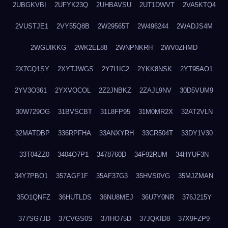
2UBGKVBI
2UFYK23Q
2UHBAVSU
2UT1DWVT
2VA5KTQ4
2VUSTJE1
2VY55Q8B
2W29565T
2W496244
2WADJS4M
2WGUIKKG
2WK2EL88
2WNPNKRH
2WV0ZHMD
2X7CQ1SY
2XYTJWGS
2Y7I1IC2
2YKK8NSK
2YT95AO1
2YV3O361
2YXVOCOL
2Z2JNBKZ
2ZAJL9NV
30D5VUM9
30W729OG
31BVSCBT
31L8FP95
31M0MR2X
32AT2VLN
32MATDBP
336RPFHA
33ANXYRH
33CR504T
33DY1V30
33T04ZZ0
3404O7P1
3478760D
34F92RUM
34HYUF3N
34Y7PBO1
357AGF1F
35AF37G3
35HVS0VG
35MJZMAN
35O1QNFZ
36HUTLDS
36NU8MEJ
36U7Y0NR
376J215Y
377SG7JD
37CVGS0S
37IHO75D
37JQKID8
37X9FZP9