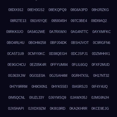
08DIX912
08EH3GS2
08EKQPQ9
08G6A3PD
08HJRZKG
08R2TE13
091V6YQE
0959345H
097C3BE4
09DI9AQ2
09RKK0JO
0A54G2WE
0A7RXWXI
0AG4NTTC
0AYXMFKC
0BO4RLHU
0BOHM258
0BPJ04DK
0BSHJVOT
0C9RGFN6
0CA5T1U9
0CMYI0KC
0D38QEGH
0DCJSPJ1
0DZMHHX1
0E9GCHCU
0EZ05K4R
0FFYUM84
0FLIL6GQ
0FXF2MUD
0G363XJW
0GI31E0A
0GJSAH4M
0GRH7XSL
0H17NT32
0H7Y9RRM
0H9OI0N1
0HYK5SEI
0IA5RSJ3
0IF4Y4UQ
0IM5QCNL
0IUZL33Y
0J6YMSQ9
0JAWX05J
0JMG9NJH
0JX5HAPI
0JXDX9ZM
0K8I19RD
0KA2KHRR
0KCE9EJG