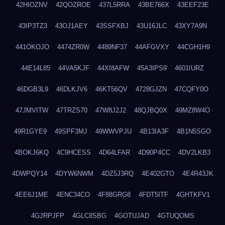
42HIOZNV
42QOZROE
437L5RRA
43BE766X
43EEF23E
43IP3TZ3
43OJ1AEY
43SSFXBJ
43U16JLC
43XY7A9N
441OKOJO
4474ZR0W
4489NF37
44AFGVXY
44CGH1H9
44E14L85
44VA5KJF
44XI8AFW
45A3IPS9
4601IURZ
46DGB3L9
46DLKJV6
46KT56QV
4728GJZN
47CQFY0O
47JMVITW
47TRZS70
47W8J2J2
48QJBQ0X
49MZ8W4O
49R1GYE9
49SPF3MJ
49WWVPJU
4B13IA3F
4B1N5SGO
4BOKJ6KQ
4C9HCESS
4D64LFAR
4D90P4CC
4DV2LKB3
4DWPQY14
4DYW6NWM
4DZ5J3RQ
4E402GTO
4E4R43JK
4EE6J1ME
4ENC34CO
4F88GRG8
4FDT5ITF
4GHTKFV1
4GJRPJFP
4GLC8SBG
4GOTUJAD
4GTUQOMS