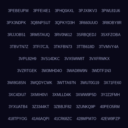
3PEBEUPM
3PFEI4E1
3PHQ0AXL
3PJX8KV3
3PWL81U6
3PX3NDPK
3QBNPSU7
3QPKYD3H
3R660UUO
3R8OBY8R
3RJJOB51
3RM5TAUQ
3RV0N612
3SRBQEDJ
3SXFZOBA
3TBVTN7Z
3TFI7CJL
3TKFBN73
3TTB618D
3TVMVY4A
3VPL82H9
3VS14DKC
3VX5WW8T
3VXFRWKX
3VZRTGEK
3W3MHD4O
3WAD8W9N
3WDTF1N3
3WI8G8SN
3WQDYCWK
3WTTA97N
3WU70G19
3X71FE60
3XC4DIU7
3XMIH0VI
3XMLLD4K
3XWW9P5D
3Y2Z2FMH
3YXUATB4
3Z3344KT
3ZBBJF82
3ZUNKQ9P
40PEO5RM
418TPYOG
41A6AQPI
41CR68ZC
428MPM7O
42EW9PZP