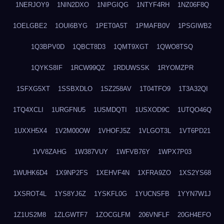
1NERJOY9
1NIN2DXO
1NIPGIQG
1NTYF4RH
1NZ06F8Q
1OELGBE2
1OUI6BYG
1PET0A5T
1PMAFB0V
1PSGIWB2
1Q3BPV0D
1QBCT8D3
1QMT9XGT
1QWO8TSQ
1QYKS8IF
1RCW99QZ
1RDUWSSK
1RYOMZPR
1SFXG5XT
1SSBXDLO
1SZ258AV
1T04TFO9
1T3A32QI
1TQ4XCLI
1URGFNU5
1USMDQTI
1USXOD9C
1UTQO46Q
1UXXH5X4
1V2M00OW
1VHOFJ5Z
1VLGOT3L
1VT6PD21
1VV8ZAHG
1W387VUY
1WFVB76Y
1WPX7P03
1WUHK6D4
1X9NP2FS
1XEHVF4N
1XFRA9ZO
1XS2YS68
1XSROT4L
1YS8YJ6Z
1YSKFL0G
1YUCNSFB
1YYN7W1J
1Z1US2M8
1ZLGWTF7
1ZOCGLFM
206VNFLF
20GH4EFO