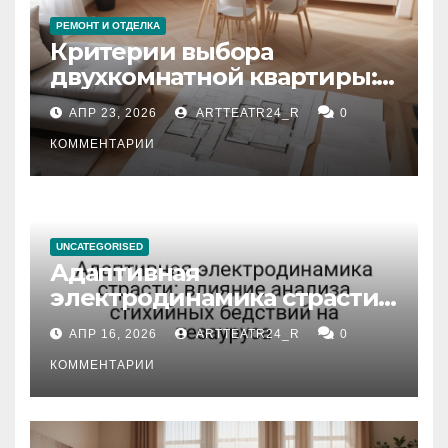
РЕМОНТ И ОТДЕЛКА
Критерии выбора
двухкомнатной квартиры:
планировка, площадь,
АПР 23, 2026
ARTTEATR24_R
0
состояние и документация
КОММЕНТАРИИ
UNCATEGORISED
Адаптивная
электродинамика страсти:
влияние анализа
АПР 16, 2026
ARTTEATR24_R
0
стихийных бедствий на
тезауруса
КОММЕНТАРИИ