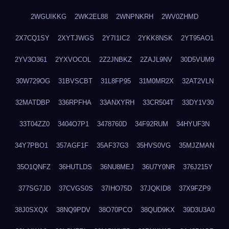
2WGUIKKG
2WK2EL88
2WNPNKRH
2WV0ZHMD
2X7CQ1SY
2XYTJWGS
2Y7I1IC2
2YKK8NSK
2YT95AO1
2YV3O361
2YXVOCOL
2Z2JNBKZ
2ZAJL9NV
30D5VUM9
30W729OG
31BVSCBT
31L8FP95
31M0MR2X
32AT2VLN
32MATDBP
336RPFHA
33ANXYRH
33CR504T
33DY1V30
33T04ZZ0
3404O7P1
3478760D
34F92RUM
34HYUF3N
34Y7PBO1
357AGF1F
35AF37G3
35HVS0VG
35MJZMAN
35O1QNFZ
36HUTLDS
36NU8MEJ
36U7Y0NR
376J215Y
377SG7JD
37CVGS0S
37IHO75D
37JQKID8
37X9FZP9
38J0SXQX
38NQ9PDV
38O70PCO
38QUD9KX
39D3U3A0