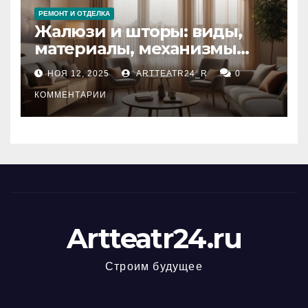
РЕМОНТ И ОТДЕЛКА
Жалюзи и шторы: виды,
материалы, механизмы
управления и уход
НОЯ 12, 2025
ARTTEATR24_R
0
КОММЕНТАРИИ
Artteatr24.ru
Строим будущее