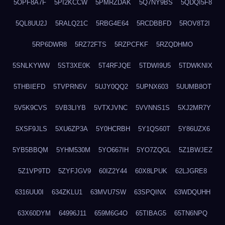
5OPF8A7F
5PI2KCCW
5PMRZDAK
5Q7NY9BS
5QDQI5F8
5QL8UU2J
5RALQ21C
5RBG4E64
5RCDBBFD
5ROV8T2I
5RP6DWR8
5RZ72FTS
5RZPCFKF
5RZQDHMO
5SNLKYWW
5ST3XE0K
5T4RFJQE
5TDWI9U5
5TDWKNIX
5THBIEFD
5TVPRN5V
5UJY0QQ2
5UPNX603
5UUMB8OT
5V5K9CVS
5VB3LIYB
5VTXJVNC
5VVNNS1S
5XJ2MR7Y
5XSF9JLS
5XU6ZP3A
5Y0HCRBH
5Y1QS60T
5Y86UZX6
5YB5BBQM
5YHM530M
5YO667IH
5YO7ZQGL
5Z1BWJEZ
5Z1VP9TD
5ZYFJGV9
60IZ2Y44
60X8LPUK
62LJGRE8
6316UU0I
634ZKLU1
63MVU7SW
63SPQINX
63WDQUHH
63X60DYM
64996J11
659M6G4O
65TIBAG5
65TN6NPQ