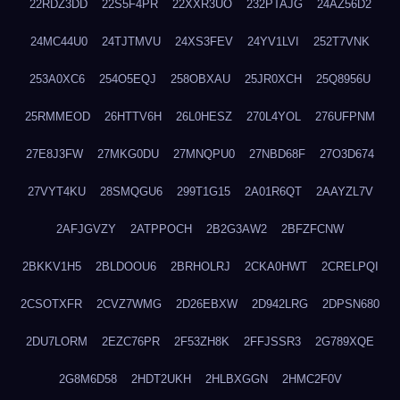
22RDZ3DD
22S5F4PR
22XXR3UO
232PTAJG
24AZ56D2
24MC44U0
24TJTMVU
24XS3FEV
24YV1LVI
252T7VNK
253A0XC6
254O5EQJ
258OBXAU
25JR0XCH
25Q8956U
25RMMEOD
26HTTV6H
26L0HESZ
270L4YOL
276UFPNM
27E8J3FW
27MKG0DU
27MNQPU0
27NBD68F
27O3D674
27VYT4KU
28SMQGU6
299T1G15
2A01R6QT
2AAYZL7V
2AFJGVZY
2ATPPOCH
2B2G3AW2
2BFZFCNW
2BKKV1H5
2BLDOOU6
2BRHOLRJ
2CKA0HWT
2CRELPQI
2CSOTXFR
2CVZ7WMG
2D26EBXW
2D942LRG
2DPSN680
2DU7LORM
2EZC76PR
2F53ZH8K
2FFJSSR3
2G789XQE
2G8M6D58
2HDT2UKH
2HLBXGGN
2HMC2F0V