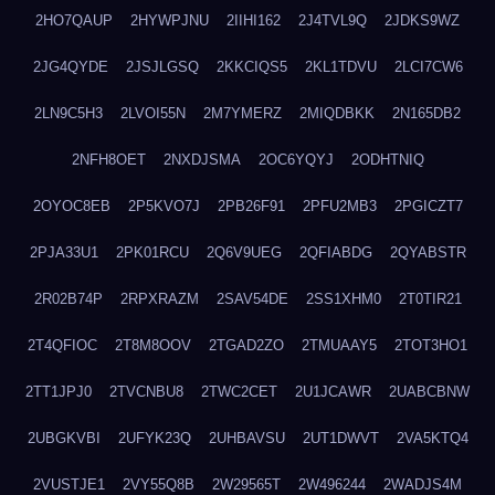
2HO7QAUP
2HYWPJNU
2IIHI162
2J4TVL9Q
2JDKS9WZ
2JG4QYDE
2JSJLGSQ
2KKCIQS5
2KL1TDVU
2LCI7CW6
2LN9C5H3
2LVOI55N
2M7YMERZ
2MIQDBKK
2N165DB2
2NFH8OET
2NXDJSMA
2OC6YQYJ
2ODHTNIQ
2OYOC8EB
2P5KVO7J
2PB26F91
2PFU2MB3
2PGICZT7
2PJA33U1
2PK01RCU
2Q6V9UEG
2QFIABDG
2QYABSTR
2R02B74P
2RPXRAZM
2SAV54DE
2SS1XHM0
2T0TIR21
2T4QFIOC
2T8M8OOV
2TGAD2ZO
2TMUAAY5
2TOT3HO1
2TT1JPJ0
2TVCNBU8
2TWC2CET
2U1JCAWR
2UABCBNW
2UBGKVBI
2UFYK23Q
2UHBAVSU
2UT1DWVT
2VA5KTQ4
2VUSTJE1
2VY55Q8B
2W29565T
2W496244
2WADJS4M