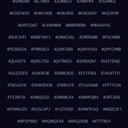
4I5H850W
4IL73M3I
4JGM8GIJ
4JH8IPKK
4JS349D2
4K2GFW1N
4K4KVN36
4KML855I
4KNS3G0Y
4KQJIFMI
4KWTO3AT
4LXNH9M8
4M8RR8DW
4NNSAVOG
4NOFJHTI
4NRBYMY1
4O9WC0SL
4ORR508B
4P5VX889
4PE2DGG9
4PW810LS
4Q1M7Q60
4QAHYG43
4QHYCH8B
4QL610TS
4QRSJ753
4QVTMIC5
4QXRDQN7
4S31TENQ
4SGZZGF9
4SHI3FUE
4SRMCB32
4SYJTR01
4T4UXTTO
4T8GUZVK
4TAWVEKW
4TBBI1Y5
4TJ1ASNW
4TPTYC45
4TSJ6PJX
4U48QGQ2
4UMM8LXA
4UNHPQM1
4URT243L
4VFMWJZ0
4VGSLXPJ
4VJZYO02
4VNW7KSQ
4W6ZE1F7
4WP2PW82
4WQWQXX8
4WXQZN38
4X7TT8GV