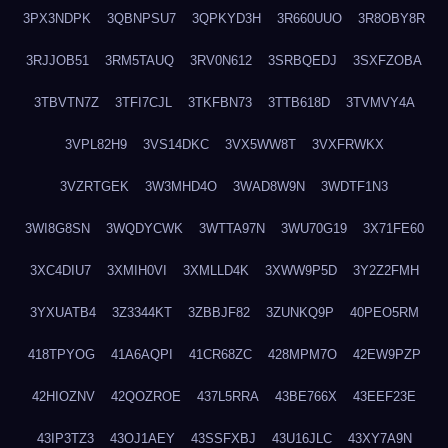
3PX3NDPK
3QBNPSU7
3QPKYD3H
3R660UUO
3R8OBY8R
3RJJOB51
3RM5TAUQ
3RV0N612
3SRBQEDJ
3SXFZOBA
3TBVTN7Z
3TFI7CJL
3TKFBN73
3TTB618D
3TVMVY4A
3VPL82H9
3VS14DKC
3VX5WW8T
3VXFRWKX
3VZRTGEK
3W3MHD4O
3WAD8W9N
3WDTF1N3
3WI8G8SN
3WQDYCWK
3WTTA97N
3WU70G19
3X71FE60
3XC4DIU7
3XMIH0VI
3XMLLD4K
3XWW9P5D
3Y2Z2FMH
3YXUATB4
3Z3344KT
3ZBBJF82
3ZUNKQ9P
40PEO5RM
418TPYOG
41A6AQPI
41CR68ZC
428MPM7O
42EW9PZP
42HIOZNV
42QOZROE
437L5RRA
43BE766X
43EEF23E
43IP3TZ3
43OJ1AEY
43SSFXBJ
43U16JLC
43XY7A9N