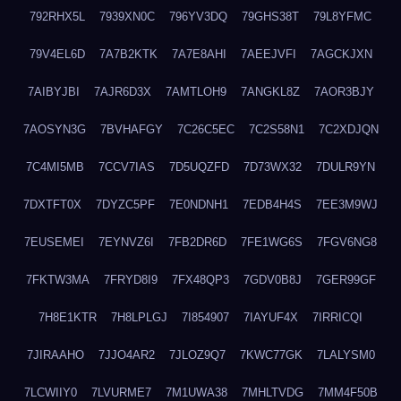
792RHX5L
7939XN0C
796YV3DQ
79GHS38T
79L8YFMC
79V4EL6D
7A7B2KTK
7A7E8AHI
7AEEJVFI
7AGCKJXN
7AIBYJBI
7AJR6D3X
7AMTLOH9
7ANGKL8Z
7AOR3BJY
7AOSYN3G
7BVHAFGY
7C26C5EC
7C2S58N1
7C2XDJQN
7C4MI5MB
7CCV7IAS
7D5UQZFD
7D73WX32
7DULR9YN
7DXTFT0X
7DYZC5PF
7E0NDNH1
7EDB4H4S
7EE3M9WJ
7EUSEMEI
7EYNVZ6I
7FB2DR6D
7FE1WG6S
7FGV6NG8
7FKTW3MA
7FRYD8I9
7FX48QP3
7GDV0B8J
7GER99GF
7H8E1KTR
7H8LPLGJ
7I854907
7IAYUF4X
7IRRICQI
7JIRAAHO
7JJO4AR2
7JLOZ9Q7
7KWC77GK
7LALYSM0
7LCWIIY0
7LVURME7
7M1UWA38
7MHLTVDG
7MM4F50B