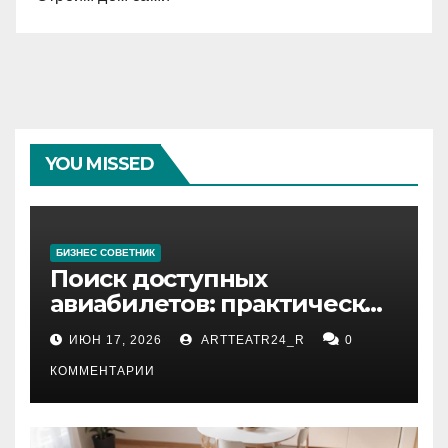
YOU MISSED
БИЗНЕС СОВЕТНИК
Поиск доступных
авиабилетов: практические
рекомендации
ИЮН 17, 2026
ARTTEATR24_R
0
КОММЕНТАРИИ