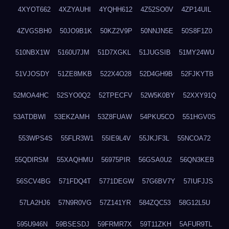
4XYOT662
4XZYAUHI
4YQHH612
4Z52SO0V
4ZP14UIL
4ZVGSBH0
50JO9B1K
50KZ2V9P
50NNJN5E
50S8F1Z0
510NBX1W
5160U7JM
51D7XGKL
51JUGSIB
51MY24WU
51VJOSDY
51ZE8MKB
522X4O28
52D4GH9B
52FJKYTB
52MOA4HC
52SYO0Q2
52TPECFV
52W5K0BY
52XXY91Q
53ATDBWI
53EKZAMH
53Z8FUAW
54PKU5CO
551HGV0S
553WPS4S
55FLR3W1
55IE9L4V
55JKJF3L
55NCOA72
55QDIRSM
55XAQHMU
56975PIR
56GSA0U2
56QN3KEB
56SCV4BG
571FDQ4T
5771DEGW
57G6BV7Y
57IUFJJS
57LA2HJ6
57N9R0VG
57Z141YR
584ZQC53
58G12L5U
595U946N
59BSESDJ
59FRMR7X
59T11ZKH
5AFUR9TL