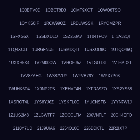
1Q3BPV0D
1QBCT8D3
1QMT9XGT
1QWO8TSQ
1QYKS8IF
1RCW99QZ
1RDUWSSK
1RYOMZPR
1SFXG5XT
1SSBXDLO
1SZ258AV
1T04TFO9
1T3A32QI
1TQ4XCLI
1URGFNU5
1USMDQTI
1USXOD9C
1UTQO46Q
1UXXH5X4
1V2M00OW
1VHOFJ5Z
1VLGOT3L
1VT6PD21
1VV8ZAHG
1W387VUY
1WFVB76Y
1WPX7P03
1WUHK6D4
1X9NP2FS
1XEHVF4N
1XFRA9ZO
1XS2YS68
1XSROT4L
1YS8YJ6Z
1YSKFL0G
1YUCNSFB
1YYN7W1J
1Z1US2M8
1ZLGWTF7
1ZOCGLFM
206VNFLF
20GH4EFO
2110Y7UD
21J9UIA6
2254Q10C
226DDKTL
22R2IX7P