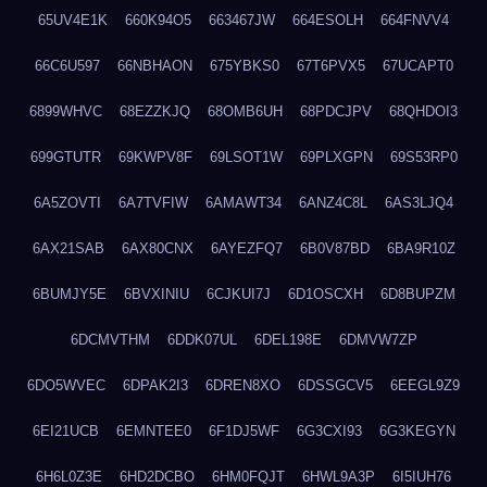
65UV4E1K
660K94O5
663467JW
664ESOLH
664FNVV4
66C6U597
66NBHAON
675YBKS0
67T6PVX5
67UCAPT0
6899WHVC
68EZZKJQ
68OMB6UH
68PDCJPV
68QHDOI3
699GTUTR
69KWPV8F
69LSOT1W
69PLXGPN
69S53RP0
6A5ZOVTI
6A7TVFIW
6AMAWT34
6ANZ4C8L
6AS3LJQ4
6AX21SAB
6AX80CNX
6AYEZFQ7
6B0V87BD
6BA9R10Z
6BUMJY5E
6BVXINIU
6CJKUI7J
6D1OSCXH
6D8BUPZM
6DCMVTHM
6DDK07UL
6DEL198E
6DMVW7ZP
6DO5WVEC
6DPAK2I3
6DREN8XO
6DSSGCV5
6EEGL9Z9
6EI21UCB
6EMNTEE0
6F1DJ5WF
6G3CXI93
6G3KEGYN
6H6L0Z3E
6HD2DCBO
6HM0FQJT
6HWL9A3P
6I5IUH76