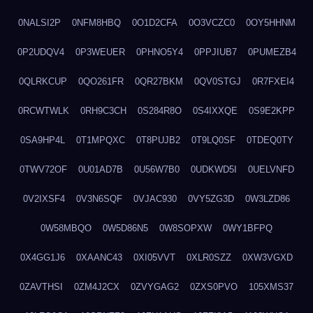
0NALSI2P
0NFM8HBQ
0O1D2CFA
0O3VCZC0
0OY5HHNM
0P2UDQV4
0P3WEUER
0PHNO5Y4
0PPJIUB7
0PUMEZB4
0QLRKCUP
0QO261FR
0QR27BKM
0QV0STGJ
0R7FXEI4
0RCWTWLK
0RH9C3CH
0S284R8O
0S4IXXQE
0S9E2KPP
0SA9HP4L
0T1MPQXC
0T8PUJB2
0T9LQ0SF
0TDEQ0TY
0TWV72OF
0U01AD7B
0U56W7B0
0UDKWD5I
0UELVNFD
0V2IXSF4
0V3N6SQF
0VJAC930
0VY5ZG3D
0W3LZD86
0W58MBQO
0W5D86N5
0W8SOPXW
0WY1BFPQ
0X4GG1J6
0XAANC43
0XI05VVT
0XLR0SZZ
0XW3VGXD
0ZAVTHSI
0ZM4J2CX
0ZVYGAG2
0ZXS0PVO
105XMS37