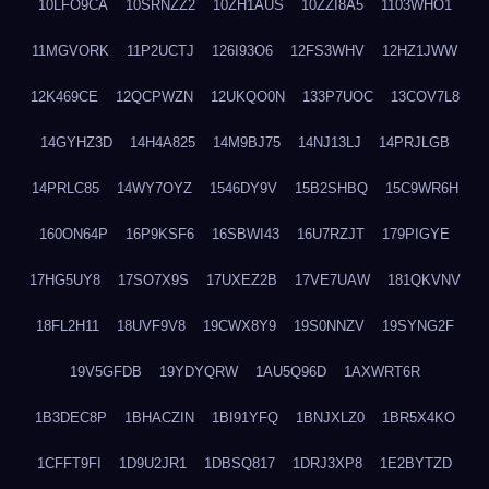
10LFO9CA
10SRNZZ2
10ZH1AUS
10ZZI8A5
1103WHO1
11MGVORK
11P2UCTJ
126I93O6
12FS3WHV
12HZ1JWW
12K469CE
12QCPWZN
12UKQO0N
133P7UOC
13COV7L8
14GYHZ3D
14H4A825
14M9BJ75
14NJ13LJ
14PRJLGB
14PRLC85
14WY7OYZ
1546DY9V
15B2SHBQ
15C9WR6H
160ON64P
16P9KSF6
16SBWI43
16U7RZJT
179PIGYE
17HG5UY8
17SO7X9S
17UXEZ2B
17VE7UAW
181QKVNV
18FL2H11
18UVF9V8
19CWX8Y9
19S0NNZV
19SYNG2F
19V5GFDB
19YDYQRW
1AU5Q96D
1AXWRT6R
1B3DEC8P
1BHACZIN
1BI91YFQ
1BNJXLZ0
1BR5X4KO
1CFFT9FI
1D9U2JR1
1DBSQ817
1DRJ3XP8
1E2BYTZD