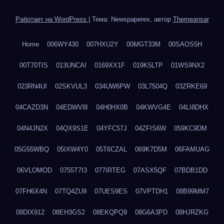
Работает на WordPress
|
Тема: Newspaperex, автор
Themeansar
Home
006WY430
007HXU2Y
00MGT33M
00SAOS5H
00T70TIS
013UNCAI
0169XX1F
019K5LTP
01WS9NX2
023RN4UI
02SKVUL3
034UW6PW
03L7504Q
03ZRKE69
04CAZD3N
04EDWV8I
04H0HX0B
04KWVG4E
04LI8DHX
04N4JN2X
04QX9S1E
04YFC57J
04ZFIS6W
059KC9DM
05G55WBQ
05IXW4Y0
05T6CZAL
069K7D5M
06FAMUAG
06VLOMOD
0755T7I3
077IRTEG
07ASX5QF
07BDB1DD
07FH6X4N
07TQ4ZU9
07UES9ES
07VPTDH1
08B99MM7
08DIX912
08EH3GS2
08EKQPQ9
08G6A3PD
08HJRZKG