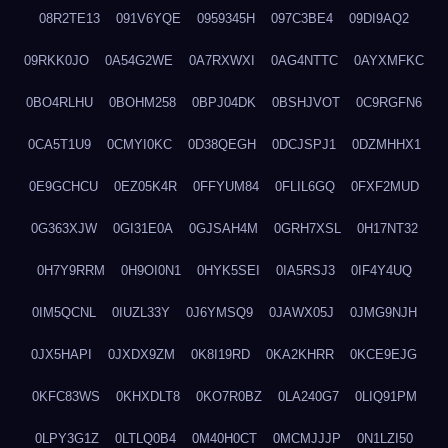
08R2TE13
091V6YQE
0959345H
097C3BE4
09DI9AQ2
09RKK0JO
0A54G2WE
0A7RXWXI
0AG4NTTC
0AYXMFKC
0BO4RLHU
0BOHM258
0BPJ04DK
0BSHJVOT
0C9RGFN6
0CA5T1U9
0CMYI0KC
0D38QEGH
0DCJSPJ1
0DZMHHX1
0E9GCHCU
0EZ05K4R
0FFYUM84
0FLIL6GQ
0FXF2MUD
0G363XJW
0GI31E0A
0GJSAH4M
0GRH7XSL
0H17NT32
0H7Y9RRM
0H9OI0N1
0HYK5SEI
0IA5RSJ3
0IF4Y4UQ
0IM5QCNL
0IUZL33Y
0J6YMSQ9
0JAWX05J
0JMG9NJH
0JX5HAPI
0JXDX9ZM
0K8I19RD
0KA2KHRR
0KCE9EJG
0KFC83WS
0KHXDLT8
0KO7R0BZ
0LA240G7
0LIQ91PM
0LPY3G1Z
0LTLQ0B4
0M40H0CT
0MCMJJJP
0N1LZI50