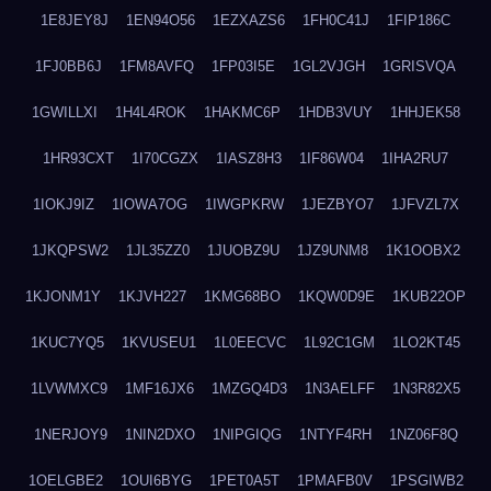
1E8JEY8J
1EN94O56
1EZXAZS6
1FH0C41J
1FIP186C
1FJ0BB6J
1FM8AVFQ
1FP03I5E
1GL2VJGH
1GRISVQA
1GWILLXI
1H4L4ROK
1HAKMC6P
1HDB3VUY
1HHJEK58
1HR93CXT
1I70CGZX
1IASZ8H3
1IF86W04
1IHA2RU7
1IOKJ9IZ
1IOWA7OG
1IWGPKRW
1JEZBYO7
1JFVZL7X
1JKQPSW2
1JL35ZZ0
1JUOBZ9U
1JZ9UNM8
1K1OOBX2
1KJONM1Y
1KJVH227
1KMG68BO
1KQW0D9E
1KUB22OP
1KUC7YQ5
1KVUSEU1
1L0EECVC
1L92C1GM
1LO2KT45
1LVWMXC9
1MF16JX6
1MZGQ4D3
1N3AELFF
1N3R82X5
1NERJOY9
1NIN2DXO
1NIPGIQG
1NTYF4RH
1NZ06F8Q
1OELGBE2
1OUI6BYG
1PET0A5T
1PMAFB0V
1PSGIWB2