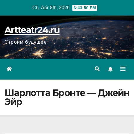
Перейти
Сб. Авг 8th, 2026
6:43:51 PM
к
содержанию
Artteatr24.ru
Строим будущее
Шарлотта Бронте — Джейн
Эйр