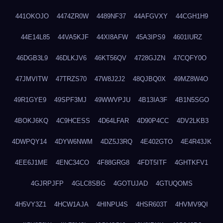
441OKOJO
4474ZR0W
4489NF37
44AFGVXY
44CGH1H9
44E14L85
44VA5KJF
44XI8AFW
45A3IPS9
4601IURZ
46DGB3L9
46DLKJV6
46KT56QV
4728GJZN
47CQFY0O
47JMVITW
47TRZS70
47W8J2J2
48QJBQ0X
49MZ8W4O
49R1GYE9
49SPF3MJ
49WWVPJU
4B13IA3F
4B1N5SGO
4BOKJ6KQ
4C9HCESS
4D64LFAR
4D90P4CC
4DV2LKB3
4DWPQY14
4DYW6NWM
4DZ5J3RQ
4E402GTO
4E4R43JK
4EE6J1ME
4ENC34CO
4F88GRG8
4FDT5ITF
4GHTKFV1
4GJRPJFP
4GLC8SBG
4GOTUJAD
4GTUQOMS
4H5VY3Z1
4HCW1AJA
4HINPU4S
4HSR603T
4HVMV9QI