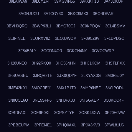
39LAIWA9
39LCYZRI
39MGWN55
39PXKH1B
3A43DKQP
3AGNJUCU
3ATCGY3X
3BKC9MX3
3BORDPAR
3BVH0QRQ
3BWP93L1
3BYQ70GJ
3C9KPDQV
3CL4BSMV
3EIFINEE
3EORXV8Z
3EQ3JWOM
3F09CZ9V
3F1DPDSC
3F84EALY
3GGDN4OR
3GKCN4NY
3GVOCWRP
3H28UNEO
3H92RKQ0
3HG56NHN
3HHJ1KQM
3HSTLPXX
3HSUVSEU
3JRQV2TE
3JX0QDYF
3LXYAX0G
3M0R5J0Y
3ME42K9J
3MOCREJ1
3MX1P1T9
3MYP6NEF
3N0IPODU
3N8UCE6Q
3NE5SFF6
3NH0FX33
3NISGAEP
3O3KQQ4F
3OBDFAXI
3OE9P0KI
3OPSZTYE
3OSK46GW
3P20H0VW
3PEBEUPM
3PFEI4E1
3PHQ0AXL
3PJX8KV3
3PWL81U6