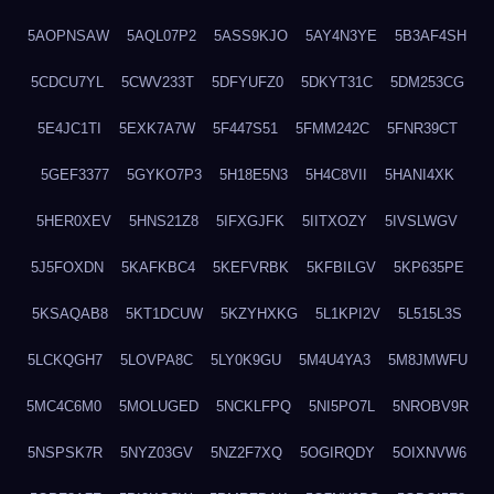
5AOPNSAW
5AQL07P2
5ASS9KJO
5AY4N3YE
5B3AF4SH
5CDCU7YL
5CWV233T
5DFYUFZ0
5DKYT31C
5DM253CG
5E4JC1TI
5EXK7A7W
5F447S51
5FMM242C
5FNR39CT
5GEF3377
5GYKO7P3
5H18E5N3
5H4C8VII
5HANI4XK
5HER0XEV
5HNS21Z8
5IFXGJFK
5IITXOZY
5IVSLWGV
5J5FOXDN
5KAFKBC4
5KEFVRBK
5KFBILGV
5KP635PE
5KSAQAB8
5KT1DCUW
5KZYHXKG
5L1KPI2V
5L515L3S
5LCKQGH7
5LOVPA8C
5LY0K9GU
5M4U4YA3
5M8JMWFU
5MC4C6M0
5MOLUGED
5NCKLFPQ
5NI5PO7L
5NROBV9R
5NSPSK7R
5NYZ03GV
5NZ2F7XQ
5OGIRQDY
5OIXNVW6