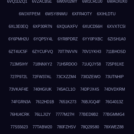
6VQ1DZQ1
6VZACB5E
6W0V02MY
6W1CRLU0
6WAOIUX0
6WJXFPEM
6WSY8NWU
6XFR4OTY
6XIHLDTU
6XL3E0EQ
6XP30R7N
6XQUAXFV
6XUCD56H
6XVXTC5I
6Y6PMH2U
6YQP5Y4L
6YR8PDRZ
6YY0PXBC
6ZISH1A0
6ZT4UC5F
6ZYCUFVQ
70T7NVVN
70V1YKH3
711BHOSD
713M5IHY
718NNXY2
71H5RDOO
71UQJY58
725P81XE
727P972L
72FW37AL
73CXZZM4
73IDZEWO
73UTNHIP
73VKAF4E
740HGIUK
745ACL1O
74DPJX4S
74DVDXRM
74FGRN3A
7612HD1B
7651K273
76BJGQ4F
76G4013Z
76HU4CRK
76LLJI2Y
7777M27H
77BED9B2
77BGMMG4
77S55623
77TABW20
780FZHSV
78Q29S80
78XWEZ88