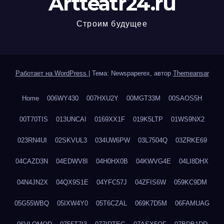
Artteatr24.ru
Строим будущее
Работает на WordPress
|
Тема: Newspaperex, автор
Themeansar
Home
006WY430
007HXU2Y
00MGT33M
00SAOS5H
00T70TIS
013UNCAI
0169XX1F
019K5LTP
01WS9NX2
023RN4UI
02SKVUL3
034UW6PW
03L7504Q
03ZRKE69
04CAZD3N
04EDWV8I
04H0HX0B
04KWVG4E
04LI8DHX
04N4JN2X
04QX9S1E
04YFC57J
04ZFIS6W
059KC9DM
05G55WBQ
05IXW4Y0
05T6CZAL
069K7D5M
06FAMUAG