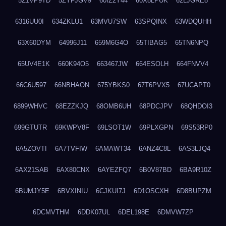
5Z1VP9TD
5ZYFJGV9
60IZ2Y44
60X8LPUK
62LJGRE8
6316UU0I
634ZKLU1
63MVU7SW
63SPQINX
63WDQUHH
63X60DYM
64996J11
659M6G4O
65TIBAG5
65TN6NPQ
65UV4E1K
660K94O5
663467JW
664ESOLH
664FNVV4
66C6U597
66NBHAON
675YBKS0
67T6PVX5
67UCAPT0
6899WHVC
68EZZKJQ
68OMB6UH
68PDCJPV
68QHDOI3
699GTUTR
69KWPV8F
69LSOT1W
69PLXGPN
69S53RP0
6A5ZOVTI
6A7TVFIW
6AMAWT34
6ANZ4C8L
6AS3LJQ4
6AX21SAB
6AX80CNX
6AYEZFQ7
6B0V87BD
6BA9R10Z
6BUMJY5E
6BVXINIU
6CJKUI7J
6D1OSCXH
6D8BUPZM
6DCMVTHM
6DDK07UL
6DEL198E
6DMVW7ZP