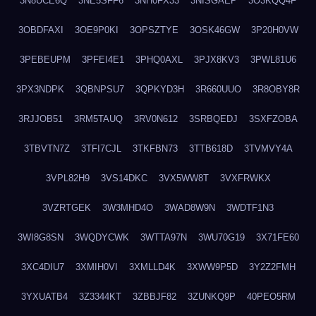
3N8UCE6Q
3NE5SFF6
3NH0FX33
3NISGAEP
3O3KQQ4F
3OBDFAXI
3OE9P0KI
3OPSZTYE
3OSK46GW
3P20H0VW
3PEBEUPM
3PFEI4E1
3PHQ0AXL
3PJX8KV3
3PWL81U6
3PX3NDPK
3QBNPSU7
3QPKYD3H
3R660UUO
3R8OBY8R
3RJJOB51
3RM5TAUQ
3RV0N612
3SRBQEDJ
3SXFZOBA
3TBVTN7Z
3TFI7CJL
3TKFBN73
3TTB618D
3TVMVY4A
3VPL82H9
3VS14DKC
3VX5WW8T
3VXFRWKX
3VZRTGEK
3W3MHD4O
3WAD8W9N
3WDTF1N3
3WI8G8SN
3WQDYCWK
3WTTA97N
3WU70G19
3X71FE60
3XC4DIU7
3XMIH0VI
3XMLLD4K
3XWW9P5D
3Y2Z2FMH
3YXUATB4
3Z3344KT
3ZBBJF82
3ZUNKQ9P
40PEO5RM