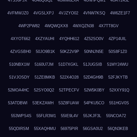
4TSJ6PJX
4U48QGQ2
4UMM8LXA
4UNHPQM1
4URT243L
4VFMWJZ0
4VGSLXPJ
4VJZYO02
4VNW7KSQ
4W6ZE1F7
4WP2PW82
4WQWQXX8
4WXQZN38
4X7TT8GV
4XYOT662
4XZYAUHI
4YQHH612
4Z52SO0V
4ZP14UIL
4ZVGSBH0
50JO9B1K
50KZ2V9P
50NNJN5E
50S8F1Z0
510NBX1W
5160U7JM
51D7XGKL
51JUGSIB
51MY24WU
51VJOSDY
51ZE8MKB
522X4O28
52D4GH9B
52FJKYTB
52MOA4HC
52SYO0Q2
52TPECFV
52W5K0BY
52XXY91Q
53ATDBWI
53EKZAMH
53Z8FUAW
54PKU5CO
551HGV0S
553WPS4S
55FLR3W1
55IE9L4V
55JKJF3L
55NCOA72
55QDIRSM
55XAQHMU
56975PIR
56GSA0U2
56QN3KEB