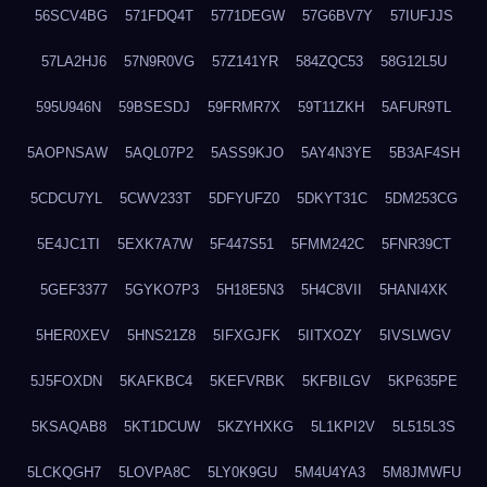
56SCV4BG
571FDQ4T
5771DEGW
57G6BV7Y
57IUFJJS
57LA2HJ6
57N9R0VG
57Z141YR
584ZQC53
58G12L5U
595U946N
59BSESDJ
59FRMR7X
59T11ZKH
5AFUR9TL
5AOPNSAW
5AQL07P2
5ASS9KJO
5AY4N3YE
5B3AF4SH
5CDCU7YL
5CWV233T
5DFYUFZ0
5DKYT31C
5DM253CG
5E4JC1TI
5EXK7A7W
5F447S51
5FMM242C
5FNR39CT
5GEF3377
5GYKO7P3
5H18E5N3
5H4C8VII
5HANI4XK
5HER0XEV
5HNS21Z8
5IFXGJFK
5IITXOZY
5IVSLWGV
5J5FOXDN
5KAFKBC4
5KEFVRBK
5KFBILGV
5KP635PE
5KSAQAB8
5KT1DCUW
5KZYHXKG
5L1KPI2V
5L515L3S
5LCKQGH7
5LOVPA8C
5LY0K9GU
5M4U4YA3
5M8JMWFU