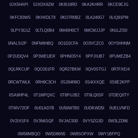
0JX5HAPI
0JXDX9ZM
0K8I19RD
0KA2KHRR
0KCE9EJG
0KFC83WS
0KHXDLT8
0KO7R0BZ
0LA240G7
0LIQ91PM
0LPY3G1Z
0LTLQ0B4
0M40H0CT
0MCMJJJP
0N1LZI50
0NALSI2P
0NFM8HBQ
0O1D2CFA
0O3VCZC0
0OY5HHNM
0P2UDQV4
0P3WEUER
0PHNO5Y4
0PPJIUB7
0PUMEZB4
0QLRKCUP
0QO261FR
0QR27BKM
0QV0STGJ
0R7FXEI4
0RCWTWLK
0RH9C3CH
0S284R8O
0S4IXXQE
0S9E2KPP
0SA9HP4L
0T1MPQXC
0T8PUJB2
0T9LQ0SF
0TDEQ0TY
0TWV72OF
0U01AD7B
0U56W7B0
0UDKWD5I
0UELVNFD
0V2IXSF4
0V3N6SQF
0VJAC930
0VY5ZG3D
0W3LZD86
0W58MBQO
0W5D86N5
0W8SOPXW
0WY1BFPQ