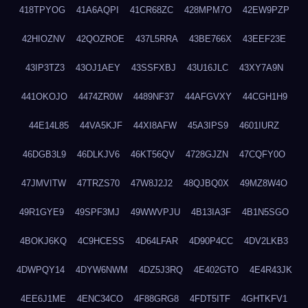
418TPYOG
41A6AQPI
41CR68ZC
428MPM7O
42EW9PZP
42HIOZNV
42QOZROE
437L5RRA
43BE766X
43EEF23E
43IP3TZ3
43OJ1AEY
43SSFXBJ
43U16JLC
43XY7A9N
441OKOJO
4474ZR0W
4489NF37
44AFGVXY
44CGH1H9
44E14L85
44VA5KJF
44XI8AFW
45A3IPS9
4601IURZ
46DGB3L9
46DLKJV6
46KT56QV
4728GJZN
47CQFY0O
47JMVITW
47TRZS70
47W8J2J2
48QJBQ0X
49MZ8W4O
49R1GYE9
49SPF3MJ
49WWVPJU
4B13IA3F
4B1N5SGO
4BOKJ6KQ
4C9HCESS
4D64LFAR
4D90P4CC
4DV2LKB3
4DWPQY14
4DYW6NWM
4DZ5J3RQ
4E402GTO
4E4R43JK
4EE6J1ME
4ENC34CO
4F88GRG8
4FDT5ITF
4GHTKFV1