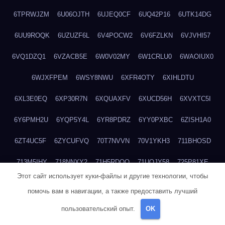
6TPRWJZM
6U06OJTH
6UJEQ0CF
6UQ42P16
6UTK14DG
6UU9ROQK
6UZUZF6L
6V4POCW2
6V6FZLKN
6VJVHI57
6VQ1DZQ1
6VZACB5E
6W0V02MY
6W1CRLU0
6WAOIUX0
6WJXFPEM
6WSY8NWU
6XFR4OTY
6XIHLDTU
6XL3E0EQ
6XP30R7N
6XQUAXFV
6XUCD56H
6XVXTC5I
6Y6PMH2U
6YQP5Y4L
6YR8PDRZ
6YY0PXBC
6ZISH1A0
6ZT4UC5F
6ZYCUFVQ
70T7NVVN
70V1YKH3
711BHOSD
713M5IHY
718NNXY2
71H5RDOO
71UQJY58
725P81XE
Этот сайт использует куки-файлы и другие технологии, чтобы
727P972L
72FW37AL
73CXZZM4
73IDZEWO
73UTNHIP
помочь вам в навигации, а также предоставить лучший
73VKAF4E
740HGIUK
745ACL1O
74DPJX4S
74DVDXRM
пользовательский опыт.
OK