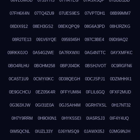
06VLOMOD
0755T7I3
077IRTEG
07ASX5QF
07BDB1DD
07FH6X4N
07TQ4ZU9
07UES9ES
07VPTDH1
08B99MM7
08DIX912
08EH3GS2
08EKQPQ9
08G6A3PD
08HJRZKG
08R2TE13
091V6YQE
0959345H
097C3BE4
09DI9AQ2
09RKK0JO
0A54G2WE
0A7RXWXI
0AG4NTTC
0AYXMFKC
0BO4RLHU
0BOHM258
0BPJ04DK
0BSHJVOT
0C9RGFN6
0CA5T1U9
0CMYI0KC
0D38QEGH
0DCJSPJ1
0DZMHHX1
0E9GCHCU
0EZ05K4R
0FFYUM84
0FLIL6GQ
0FXF2MUD
0G363XJW
0GI31E0A
0GJSAH4M
0GRH7XSL
0H17NT32
0H7Y9RRM
0H9OI0N1
0HYK5SEI
0IA5RSJ3
0IF4Y4UQ
0IM5QCNL
0IUZL33Y
0J6YMSQ9
0JAWX05J
0JMG9NJH