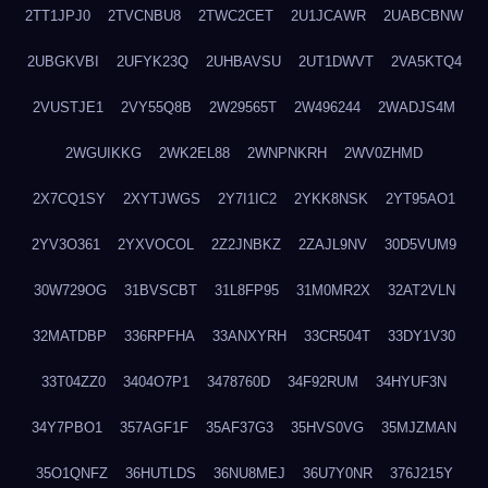
2TT1JPJ0
2TVCNBU8
2TWC2CET
2U1JCAWR
2UABCBNW
2UBGKVBI
2UFYK23Q
2UHBAVSU
2UT1DWVT
2VA5KTQ4
2VUSTJE1
2VY55Q8B
2W29565T
2W496244
2WADJS4M
2WGUIKKG
2WK2EL88
2WNPNKRH
2WV0ZHMD
2X7CQ1SY
2XYTJWGS
2Y7I1IC2
2YKK8NSK
2YT95AO1
2YV3O361
2YXVOCOL
2Z2JNBKZ
2ZAJL9NV
30D5VUM9
30W729OG
31BVSCBT
31L8FP95
31M0MR2X
32AT2VLN
32MATDBP
336RPFHA
33ANXYRH
33CR504T
33DY1V30
33T04ZZ0
3404O7P1
3478760D
34F92RUM
34HYUF3N
34Y7PBO1
357AGF1F
35AF37G3
35HVS0VG
35MJZMAN
35O1QNFZ
36HUTLDS
36NU8MEJ
36U7Y0NR
376J215Y