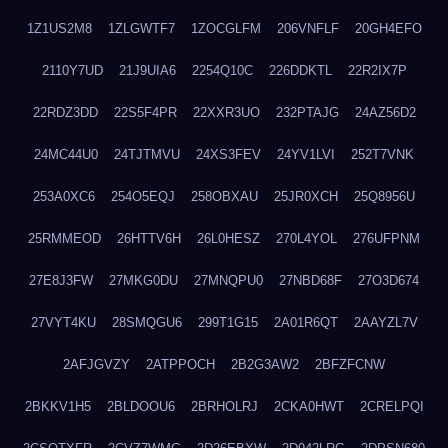
1Z1US2M8
1ZLGWTF7
1ZOCGLFM
206VNFLF
20GH4EFO
2110Y7UD
21J9UIA6
2254Q10C
226DDKTL
22R2IX7P
22RDZ3DD
22S5F4PR
22XXR3UO
232PTAJG
24AZ56D2
24MC44U0
24TJTMVU
24XS3FEV
24YV1LVI
252T7VNK
253A0XC6
254O5EQJ
258OBXAU
25JR0XCH
25Q8956U
25RMMEOD
26HTTV6H
26L0HESZ
270L4YOL
276UFPNM
27E8J3FW
27MKG0DU
27MNQPU0
27NBD68F
27O3D674
27VYT4KU
28SMQGU6
299T1G15
2A01R6QT
2AAYZL7V
2AFJGVZY
2ATPPOCH
2B2G3AW2
2BFZFCNW
2BKKV1H5
2BLDOOU6
2BRHOLRJ
2CKA0HWT
2CRELPQI