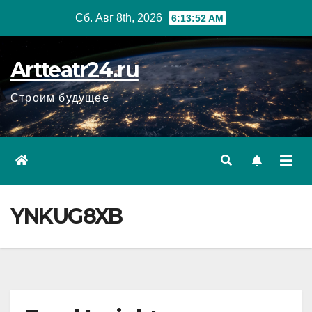
Перейти
Сб. Авг 8th, 2026
6:13:53 AM
к
содержанию
Artteatr24.ru
Строим будущее
YNKUG8XB