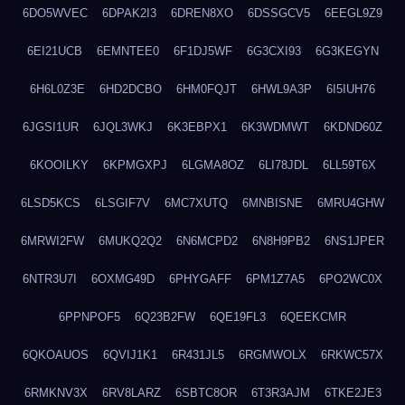
6DO5WVEC
6DPAK2I3
6DREN8XO
6DSSGCV5
6EEGL9Z9
6EI21UCB
6EMNTEE0
6F1DJ5WF
6G3CXI93
6G3KEGYN
6H6L0Z3E
6HD2DCBO
6HM0FQJT
6HWL9A3P
6I5IUH76
6JGSI1UR
6JQL3WKJ
6K3EBPX1
6K3WDMWT
6KDND60Z
6KOOILKY
6KPMGXPJ
6LGMA8OZ
6LI78JDL
6LL59T6X
6LSD5KCS
6LSGIF7V
6MC7XUTQ
6MNBISNE
6MRU4GHW
6MRWI2FW
6MUKQ2Q2
6N6MCPD2
6N8H9PB2
6NS1JPER
6NTR3U7I
6OXMG49D
6PHYGAFF
6PM1Z7A5
6PO2WC0X
6PPNPOF5
6Q23B2FW
6QE19FL3
6QEEKCMR
6QKOAUOS
6QVIJ1K1
6R431JL5
6RGMWOLX
6RKWC57X
6RMKNV3X
6RV8LARZ
6SBTC8OR
6T3R3AJM
6TKE2JE3