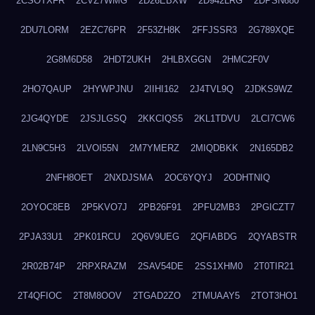
2CSOTXFR
2CVZ7WMG
2D26EBXW
2D942LRG
2DPSN680
2DU7LORM
2EZC76PR
2F53ZH8K
2FFJSSR3
2G789XQE
2G8M6D58
2HDT2UKH
2HLBXGGN
2HMC2F0V
2HO7QAUP
2HYWPJNU
2IIHI162
2J4TVL9Q
2JDKS9WZ
2JG4QYDE
2JSJLGSQ
2KKCIQS5
2KL1TDVU
2LCI7CW6
2LN9C5H3
2LVOI55N
2M7YMERZ
2MIQDBKK
2N165DB2
2NFH8OET
2NXDJSMA
2OC6YQYJ
2ODHTNIQ
2OYOC8EB
2P5KVO7J
2PB26F91
2PFU2MB3
2PGICZT7
2PJA33U1
2PK01RCU
2Q6V9UEG
2QFIABDG
2QYABSTR
2R02B74P
2RPXRAZM
2SAV54DE
2SS1XHM0
2T0TIR21
2T4QFIOC
2T8M8OOV
2TGAD2ZO
2TMUAAY5
2TOT3HO1