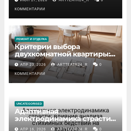
КОММЕНТАРИИ
РЕМОНТ И ОТДЕЛКА
Критерии выбора
двухкомнатной квартиры:
планировка, площадь,
АПР 23, 2026
ARTTEATR24_R
0
состояние и документация
КОММЕНТАРИИ
UNCATEGORISED
Адаптивная
электродинамика страсти:
влияние анализа
АПР 16, 2026
ARTTEATR24_R
0