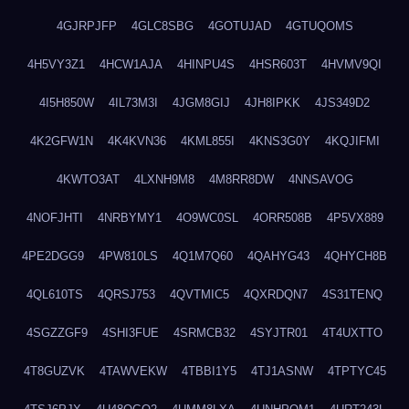
4GJRPJFP
4GLC8SBG
4GOTUJAD
4GTUQOMS
4H5VY3Z1
4HCW1AJA
4HINPU4S
4HSR603T
4HVMV9QI
4I5H850W
4IL73M3I
4JGM8GIJ
4JH8IPKK
4JS349D2
4K2GFW1N
4K4KVN36
4KML855I
4KNS3G0Y
4KQJIFMI
4KWTO3AT
4LXNH9M8
4M8RR8DW
4NNSAVOG
4NOFJHTI
4NRBYMY1
4O9WC0SL
4ORR508B
4P5VX889
4PE2DGG9
4PW810LS
4Q1M7Q60
4QAHYG43
4QHYCH8B
4QL610TS
4QRSJ753
4QVTMIC5
4QXRDQN7
4S31TENQ
4SGZZGF9
4SHI3FUE
4SRMCB32
4SYJTR01
4T4UXTTO
4T8GUZVK
4TAWVEKW
4TBBI1Y5
4TJ1ASNW
4TPTYC45