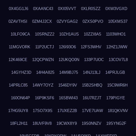
0X4GG1J6
0XAANC43
0XI05VVT
0XLR0SZZ
0XW3VGXD
0ZAVTHSI
0ZM4J2CX
0ZVYGAG2
0ZXS0PVO
105XMS37
10LFO9CA
10SRNZZ2
10ZH1AUS
10ZZI8A5
1103WHO1
11MGVORK
11P2UCTJ
126I93O6
12FS3WHV
12HZ1JWW
12K469CE
12QCPWZN
12UKQO0N
133P7UOC
13COV7L8
14GYHZ3D
14H4A825
14M9BJ75
14NJ13LJ
14PRJLGB
14PRLC85
14WY7OYZ
1546DY9V
15B2SHBQ
15C9WR6H
160ON64P
16P9KSF6
16SBWI43
16U7RZJT
179PIGYE
17HG5UY8
17SO7X9S
17UXEZ2B
17VE7UAW
181QKVNV
18FL2H11
18UVF9V8
19CWX8Y9
19S0NNZV
19SYNG2F