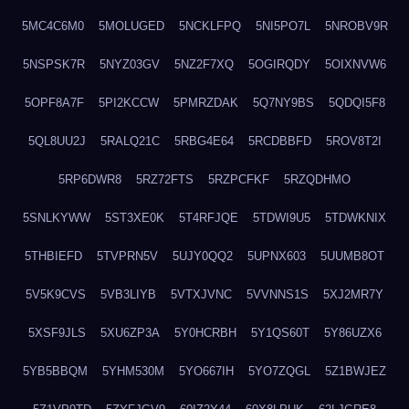
5MC4C6M0
5MOLUGED
5NCKLFPQ
5NI5PO7L
5NROBV9R
5NSPSK7R
5NYZ03GV
5NZ2F7XQ
5OGIRQDY
5OIXNVW6
5OPF8A7F
5PI2KCCW
5PMRZDAK
5Q7NY9BS
5QDQI5F8
5QL8UU2J
5RALQ21C
5RBG4E64
5RCDBBFD
5ROV8T2I
5RP6DWR8
5RZ72FTS
5RZPCFKF
5RZQDHMO
5SNLKYWW
5ST3XE0K
5T4RFJQE
5TDWI9U5
5TDWKNIX
5THBIEFD
5TVPRN5V
5UJY0QQ2
5UPNX603
5UUMB8OT
5V5K9CVS
5VB3LIYB
5VTXJVNC
5VVNNS1S
5XJ2MR7Y
5XSF9JLS
5XU6ZP3A
5Y0HCRBH
5Y1QS60T
5Y86UZX6
5YB5BBQM
5YHM530M
5YO667IH
5YO7ZQGL
5Z1BWJEZ