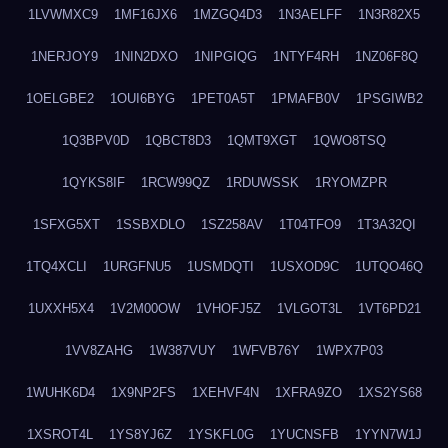
1LVWMXC9
1MF16JX6
1MZGQ4D3
1N3AELFF
1N3R82X5
1NERJOY9
1NIN2DXO
1NIPGIQG
1NTYF4RH
1NZ06F8Q
1OELGBE2
1OUI6BYG
1PET0A5T
1PMAFB0V
1PSGIWB2
1Q3BPV0D
1QBCT8D3
1QMT9XGT
1QWO8TSQ
1QYKS8IF
1RCW99QZ
1RDUWSSK
1RYOMZPR
1SFXG5XT
1SSBXDLO
1SZ258AV
1T04TFO9
1T3A32QI
1TQ4XCLI
1URGFNU5
1USMDQTI
1USXOD9C
1UTQO46Q
1UXXH5X4
1V2M00OW
1VHOFJ5Z
1VLGOT3L
1VT6PD21
1VV8ZAHG
1W387VUY
1WFVB76Y
1WPX7P03
1WUHK6D4
1X9NP2FS
1XEHVF4N
1XFRA9ZO
1XS2YS68
1XSROT4L
1YS8YJ6Z
1YSKFL0G
1YUCNSFB
1YYN7W1J