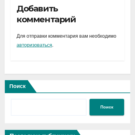
e
er
at
ail
р
Добавить
gr
s
а
комментарий
a
A
в
m
p
и
Для отправки комментария вам необходимо
p
ть
авторизоваться
.
Поиск
Поиск