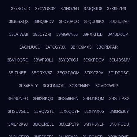
377SG7JD
37CVGS0S
37IHO75D
37JQKID8
37X9FZP9
38J0SXQX
38NQ9PDV
38O70PCO
38QUD9KX
39D3U3A0
39LAIWA9
39LCYZRI
39MGWN55
39PXKH1B
3A43DKQP
3AGNJUCU
3ATCGY3X
3BKC9MX3
3BORDPAR
3BVH0QRQ
3BWP93L1
3BYQ70GJ
3C9KPDQV
3CL4BSMV
3EIFINEE
3EORXV8Z
3EQ3JWOM
3F09CZ9V
3F1DPDSC
3F84EALY
3GGDN4OR
3GKCN4NY
3GVOCWRP
3H28UNEO
3H92RKQ0
3HG56NHN
3HHJ1KQM
3HSTLPXX
3HSUVSEU
3JRQV2TE
3JX0QDYF
3LXYAX0G
3M0R5J0Y
3ME42K9J
3MOCREJ1
3MX1P1T9
3MYP6NEF
3N0IPODU