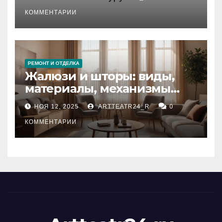
стихийных бедствий на
тезауруса
КОММЕНТАРИИ
РЕМОНТ И ОТДЕЛКА
Жалюзи и шторы: виды,
материалы, механизмы
управления и уход
НОЯ 12, 2025
ARTTEATR24_R
0
КОММЕНТАРИИ