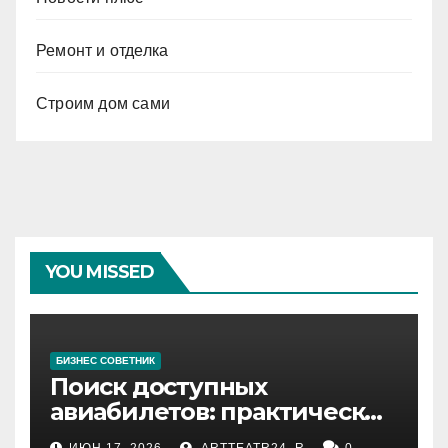
Ремонт и отделка
Строим дом сами
YOU MISSED
БИЗНЕС СОВЕТНИК
Поиск доступных
авиабилетов: практические
рекомендации
ИЮН 17, 2026
ARTTEATR24_R
0