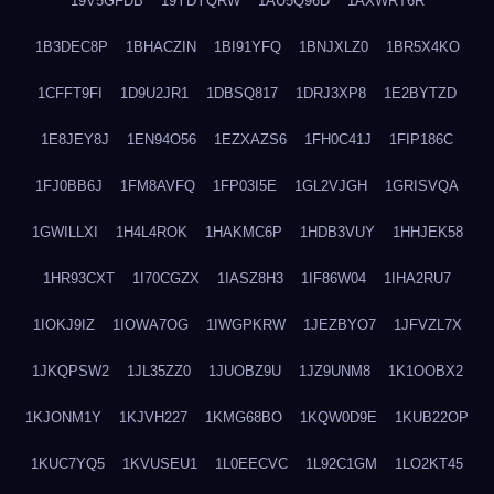
19V5GFDB
19YDYQRW
1AU5Q96D
1AXWRT6R
1B3DEC8P
1BHACZIN
1BI91YFQ
1BNJXLZ0
1BR5X4KO
1CFFT9FI
1D9U2JR1
1DBSQ817
1DRJ3XP8
1E2BYTZD
1E8JEY8J
1EN94O56
1EZXAZS6
1FH0C41J
1FIP186C
1FJ0BB6J
1FM8AVFQ
1FP03I5E
1GL2VJGH
1GRISVQA
1GWILLXI
1H4L4ROK
1HAKMC6P
1HDB3VUY
1HHJEK58
1HR93CXT
1I70CGZX
1IASZ8H3
1IF86W04
1IHA2RU7
1IOKJ9IZ
1IOWA7OG
1IWGPKRW
1JEZBYO7
1JFVZL7X
1JKQPSW2
1JL35ZZ0
1JUOBZ9U
1JZ9UNM8
1K1OOBX2
1KJONM1Y
1KJVH227
1KMG68BO
1KQW0D9E
1KUB22OP
1KUC7YQ5
1KVUSEU1
1L0EECVC
1L92C1GM
1LO2KT45