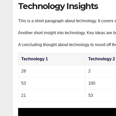
р
Technology Insights
p
а
p
в
This is a short paragraph about technology. It covers 
и
Another short insight into technology. Key ideas are b
т
ь
A concluding thought about technology to round off th
Technology 1
Technology 2
28
2
53
100
21
53