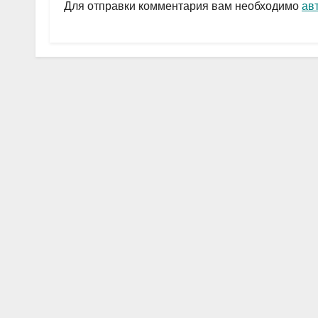
a
A
в
Для отправки комментария вам необходимо
ав
m
p
и
p
ть