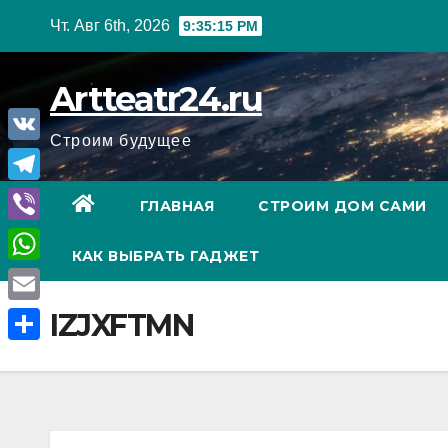
Перейти
Чт. Авг 6th, 2026
9:35:16 PM
к
содержанию
Artteatr24.ru
Строим будущее
V
K
T
ГЛАВНАЯ
СТРОИМ ДОМ САМИ
e
V
КАК ВЫБРАТЬ ГАДЖЕТ
l
i
W
e
b
h
E
IZJXFTMN
g
e
a
m
r
О
r
t
a
a
т
s
i
m
п
A
l