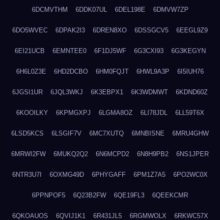
6DCMVTHM
6DDK07UL
6DEL198E
6DMVW7ZP
6DO5WVEC
6DPAK2I3
6DREN8XO
6DSSGCV5
6EEGL9Z9
6EI21UCB
6EMNTEE0
6F1DJ5WF
6G3CXI93
6G3KEGYN
6H6L0Z3E
6HD2DCBO
6HM0FQJT
6HWL9A3P
6I5IUH76
6JGSI1UR
6JQL3WKJ
6K3EBPX1
6K3WDMWT
6KDND60Z
6KOOILKY
6KPMGXPJ
6LGMA8OZ
6LI78JDL
6LL59T6X
6LSD5KCS
6LSGIF7V
6MC7XUTQ
6MNBISNE
6MRU4GHW
6MRWI2FW
6MUKQ2Q2
6N6MCPD2
6N8H9PB2
6NS1JPER
6NTR3U7I
6OXMG49D
6PHYGAFF
6PM1Z7A5
6PO2WC0X
6PPNPOF5
6Q23B2FW
6QE19FL3
6QEEKCMR
6QKOAUOS
6QVIJ1K1
6R431JL5
6RGMWOLX
6RKWC57X