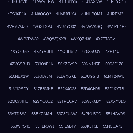
4T8GUZVK
4TAWVEKW
4TBBI1Y5
4TJ1ASNW
4TPTYC45
4TSJ6PJX
4U48QGQ2
4UMM8LXA
4UNHPQM1
4URT243L
4VFMWJZ0
4VGSLXPJ
4VJZYO02
4VNW7KSQ
4W6ZE1F7
4WP2PW82
4WQWQXX8
4WXQZN38
4X7TT8GV
4XYOT662
4XZYAUHI
4YQHH612
4Z52SO0V
4ZP14UIL
4ZVGSBH0
50JO9B1K
50KZ2V9P
50NNJN5E
50S8F1Z0
510NBX1W
5160U7JM
51D7XGKL
51JUGSIB
51MY24WU
51VJOSDY
51ZE8MKB
522X4O28
52D4GH9B
52FJKYTB
52MOA4HC
52SYO0Q2
52TPECFV
52W5K0BY
52XXY91Q
53ATDBWI
53EKZAMH
53Z8FUAW
54PKU5CO
551HGV0S
553WPS4S
55FLR3W1
55IE9L4V
55JKJF3L
55NCOA72