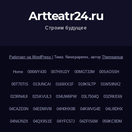
Artteatr24.ru
Строим будущее
Работает на WordPress
|
Тема: Newspaperex, автор
Themeansar
Home
006WY430
007HXU2Y
00MGT33M
00SAOS5H
00T70TIS
013UNCAI
0169XX1F
019K5LTP
01WS9NX2
023RN4UI
02SKVUL3
034UW6PW
03L7504Q
03ZRKE69
04CAZD3N
04EDWV8I
04H0HX0B
04KWVG4E
04LI8DHX
04N4JN2X
04QX9S1E
04YFC57J
04ZFIS6W
059KC9DM