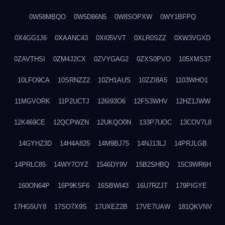
0W58MBQO
0W5D86N5
0W8SOPXW
0WY1BFPQ
0X4GG1J6
0XAANC43
0XI05VVT
0XLR0SZZ
0XW3VGXD
0ZAVTHSI
0ZM4J2CX
0ZVYGAG2
0ZXS0PVO
105XMS37
10LFO9CA
10SRNZZ2
10ZH1AUS
10ZZI8A5
1103WHO1
11MGVORK
11P2UCTJ
126I93O6
12FS3WHV
12HZ1JWW
12K469CE
12QCPWZN
12UKQO0N
133P7UOC
13COV7L8
14GYHZ3D
14H4A825
14M9BJ75
14NJ13LJ
14PRJLGB
14PRLC85
14WY7OYZ
1546DY9V
15B2SHBQ
15C9WR6H
160ON64P
16P9KSF6
16SBWI43
16U7RZJT
179PIGYE
17HG5UY8
17SO7X9S
17UXEZ2B
17VE7UAW
181QKVNV