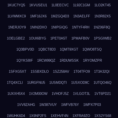
1KUC7YQ5
1KVUSEU1
1L0EECVC
1L92C1GM
1LO2KT45
1LVWMXC9
1MF16JX6
1MZGQ4D3
1N3AELFF
1N3R82X5
1NERJOY9
1NIN2DXO
1NIPGIQG
1NTYF4RH
1NZ06F8Q
1OELGBE2
1OUI6BYG
1PET0A5T
1PMAFB0V
1PSGIWB2
1Q3BPV0D
1QBCT8D3
1QMT9XGT
1QWO8TSQ
1QYKS8IF
1RCW99QZ
1RDUWSSK
1RYOMZPR
1SFXG5XT
1SSBXDLO
1SZ258AV
1T04TFO9
1T3A32QI
1TQ4XCLI
1URGFNU5
1USMDQTI
1USXOD9C
1UTQO46Q
1UXXH5X4
1V2M00OW
1VHOFJ5Z
1VLGOT3L
1VT6PD21
1VV8ZAHG
1W387VUY
1WFVB76Y
1WPX7P03
1WUHK6D4
1X9NP2FS
1XEHVF4N
1XFRA9ZO
1XS2YS68