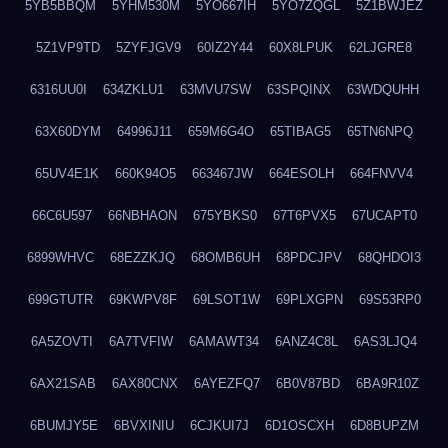
5YB5BBQM
5YHM530M
5YO667IH
5YO7ZQGL
5Z1BWJEZ
5Z1VP9TD
5ZYFJGV9
60IZ2Y44
60X8LPUK
62LJGRE8
6316UU0I
634ZKLU1
63MVU7SW
63SPQINX
63WDQUHH
63X60DYM
64996J11
659M6G4O
65TIBAG5
65TN6NPQ
65UV4E1K
660K94O5
663467JW
664ESOLH
664FNVV4
66C6U597
66NBHAON
675YBKS0
67T6PVX5
67UCAPT0
6899WHVC
68EZZKJQ
68OMB6UH
68PDCJPV
68QHDOI3
699GTUTR
69KWPV8F
69LSOT1W
69PLXGPN
69S53RP0
6A5ZOVTI
6A7TVFIW
6AMAWT34
6ANZ4C8L
6AS3LJQ4
6AX21SAB
6AX80CNX
6AYEZFQ7
6B0V87BD
6BA9R10Z
6BUMJY5E
6BVXINIU
6CJKUI7J
6D1OSCXH
6D8BUPZM