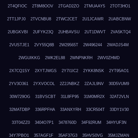
2T4QFIOC
2T8M8OOV
2TGAD2ZO
2TMUAAY5
2TOT3HO1
2TT1JPJ0
2TVCNBU8
2TWC2CET
2U1JCAWR
2UABCBNW
2UBGKVBI
2UFYK23Q
2UHBAVSU
2UT1DWVT
2VA5KTQ4
2VUSTJE1
2VY55Q8B
2W29565T
2W496244
2WADJS4M
2WGUIKKG
2WK2EL88
2WNPNKRH
2WV0ZHMD
2X7CQ1SY
2XYTJWGS
2Y7I1IC2
2YKK8NSK
2YT95AO1
2YV3O361
2YXVOCOL
2Z2JNBKZ
2ZAJL9NV
30D5VUM9
30W729OG
31BVSCBT
31L8FP95
31M0MR2X
32AT2VLN
32MATDBP
336RPFHA
33ANXYRH
33CR504T
33DY1V30
33T04ZZ0
3404O7P1
3478760D
34F92RUM
34HYUF3N
34Y7PBO1
357AGF1F
35AF37G3
35HVS0VG
35MJZMAN