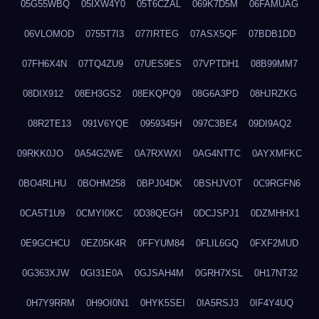
05G55WBQ
05IXW4Y0
05T6CZAL
069K7D5M
06FAMUAG
06VLOMOD
0755T7I3
077IRTEG
07ASX5QF
07BDB1DD
07FH6X4N
07TQ4ZU9
07UES9ES
07VPTDH1
08B99MM7
08DIX912
08EH3GS2
08EKQPQ9
08G6A3PD
08HJRZKG
08R2TE13
091V6YQE
0959345H
097C3BE4
09DI9AQ2
09RKK0JO
0A54G2WE
0A7RXWXI
0AG4NTTC
0AYXMFKC
0BO4RLHU
0BOHM258
0BPJ04DK
0BSHJVOT
0C9RGFN6
0CA5T1U9
0CMYI0KC
0D38QEGH
0DCJSPJ1
0DZMHHX1
0E9GCHCU
0EZ05K4R
0FFYUM84
0FLIL6GQ
0FXF2MUD
0G363XJW
0GI31E0A
0GJSAH4M
0GRH7XSL
0H17NT32
0H7Y9RRM
0H9OI0N1
0HYK5SEI
0IA5RSJ3
0IF4Y4UQ