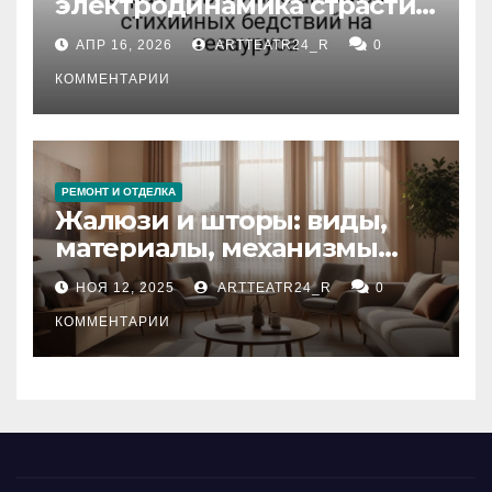
электродинамика страсти:
влияние анализа
АПР 16, 2026
ARTTEATR24_R
0
стихийных бедствий на
тезауруса
КОММЕНТАРИИ
РЕМОНТ И ОТДЕЛКА
Жалюзи и шторы: виды,
материалы, механизмы
управления и уход
НОЯ 12, 2025
ARTTEATR24_R
0
КОММЕНТАРИИ