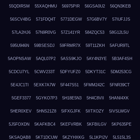
55QDIRSM
55XAQHMU
56975PIR
56GSA0U2
56QN3KEB
56SCV4BG
571FDQ4T
5771DEGW
57G6BV7Y
57IUFJJS
57LA2HJ6
57N9R0VG
57Z141YR
584ZQC53
58G12L5U
595U946N
59BSESDJ
59FRMR7X
59T11ZKH
5AFUR9TL
5AOPNSAW
5AQL07P2
5ASS9KJO
5AY4N3YE
5B3AF4SH
5CDCU7YL
5CWV233T
5DFYUFZ0
5DKYT31C
5DM253CG
5E4JC1TI
5EXK7A7W
5F447S51
5FMM242C
5FNR39CT
5GEF3377
5GYKO7P3
5H18E5N3
5H4C8VII
5HANI4XK
5HER0XEV
5HNS21Z8
5IFXGJFK
5IITXOZY
5IVSLWGV
5J5FOXDN
5KAFKBC4
5KEFVRBK
5KFBILGV
5KP635PE
5KSAQAB8
5KT1DCUW
5KZYHXKG
5L1KPI2V
5L515L3S