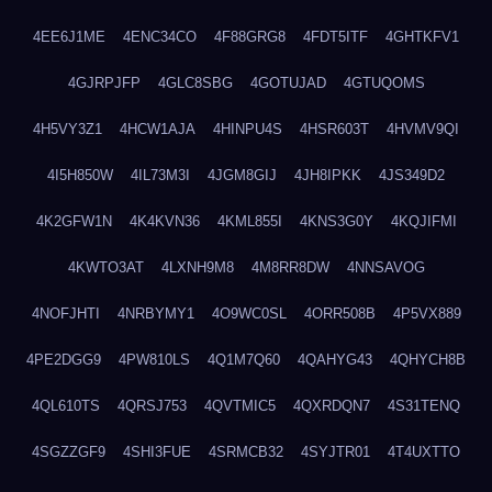
4EE6J1ME
4ENC34CO
4F88GRG8
4FDT5ITF
4GHTKFV1
4GJRPJFP
4GLC8SBG
4GOTUJAD
4GTUQOMS
4H5VY3Z1
4HCW1AJA
4HINPU4S
4HSR603T
4HVMV9QI
4I5H850W
4IL73M3I
4JGM8GIJ
4JH8IPKK
4JS349D2
4K2GFW1N
4K4KVN36
4KML855I
4KNS3G0Y
4KQJIFMI
4KWTO3AT
4LXNH9M8
4M8RR8DW
4NNSAVOG
4NOFJHTI
4NRBYMY1
4O9WC0SL
4ORR508B
4P5VX889
4PE2DGG9
4PW810LS
4Q1M7Q60
4QAHYG43
4QHYCH8B
4QL610TS
4QRSJ753
4QVTMIC5
4QXRDQN7
4S31TENQ
4SGZZGF9
4SHI3FUE
4SRMCB32
4SYJTR01
4T4UXTTO