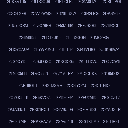
2BKKV1H5
2BLDOOU6
2BRHOLRJ
2CKA0HWT
2CRELPQI
2CSOTXFR
2CVZ7WMG
2D26EBXW
2D942LRG
2DPSN680
2DU7LORM
2EZC76PR
2F53ZH8K
2FFJSSR3
2G789XQE
2G8M6D58
2HDT2UKH
2HLBXGGN
2HMC2F0V
2HO7QAUP
2HYWPJNU
2IIHI162
2J4TVL9Q
2JDKS9WZ
2JG4QYDE
2JSJLGSQ
2KKCIQS5
2KL1TDVU
2LCI7CW6
2LN9C5H3
2LVOI55N
2M7YMERZ
2MIQDBKK
2N165DB2
2NFH8OET
2NXDJSMA
2OC6YQYJ
2ODHTNIQ
2OYOC8EB
2P5KVO7J
2PB26F91
2PFU2MB3
2PGICZT7
2PJA33U1
2PK01RCU
2Q6V9UEG
2QFIABDG
2QYABSTR
2R02B74P
2RPXRAZM
2SAV54DE
2SS1XHM0
2T0TIR21