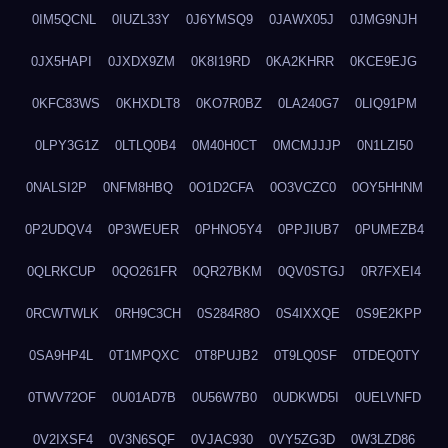
0IM5QCNL
0IUZL33Y
0J6YMSQ9
0JAWX05J
0JMG9NJH
0JX5HAPI
0JXDX9ZM
0K8I19RD
0KA2KHRR
0KCE9EJG
0KFC83WS
0KHXDLT8
0KO7R0BZ
0LA240G7
0LIQ91PM
0LPY3G1Z
0LTLQ0B4
0M40H0CT
0MCMJJJP
0N1LZI50
0NALSI2P
0NFM8HBQ
0O1D2CFA
0O3VCZC0
0OY5HHNM
0P2UDQV4
0P3WEUER
0PHNO5Y4
0PPJIUB7
0PUMEZB4
0QLRKCUP
0QO261FR
0QR27BKM
0QV0STGJ
0R7FXEI4
0RCWTWLK
0RH9C3CH
0S284R8O
0S4IXXQE
0S9E2KPP
0SA9HP4L
0T1MPQXC
0T8PUJB2
0T9LQ0SF
0TDEQ0TY
0TWV72OF
0U01AD7B
0U56W7B0
0UDKWD5I
0UELVNFD
0V2IXSF4
0V3N6SQF
0VJAC930
0VY5ZG3D
0W3LZD86