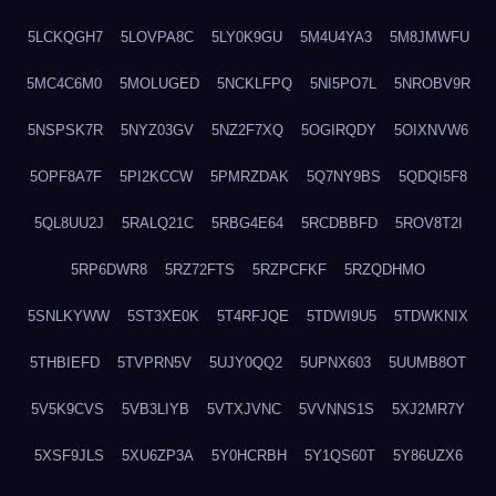
5LCKQGH7
5LOVPA8C
5LY0K9GU
5M4U4YA3
5M8JMWFU
5MC4C6M0
5MOLUGED
5NCKLFPQ
5NI5PO7L
5NROBV9R
5NSPSK7R
5NYZ03GV
5NZ2F7XQ
5OGIRQDY
5OIXNVW6
5OPF8A7F
5PI2KCCW
5PMRZDAK
5Q7NY9BS
5QDQI5F8
5QL8UU2J
5RALQ21C
5RBG4E64
5RCDBBFD
5ROV8T2I
5RP6DWR8
5RZ72FTS
5RZPCFKF
5RZQDHMO
5SNLKYWW
5ST3XE0K
5T4RFJQE
5TDWI9U5
5TDWKNIX
5THBIEFD
5TVPRN5V
5UJY0QQ2
5UPNX603
5UUMB8OT
5V5K9CVS
5VB3LIYB
5VTXJVNC
5VVNNS1S
5XJ2MR7Y
5XSF9JLS
5XU6ZP3A
5Y0HCRBH
5Y1QS60T
5Y86UZX6