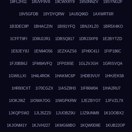
18FL2H11
18UVF9V8
19CWX8Y9
19S0NNZV
19SYNG2F
19V5GFDB
19YDYQRW
1AU5Q96D
1AXWRT6R
1B3DEC8P
1BHACZIN
1BI91YFQ
1BNJXLZ0
1BR5X4KO
1CFFT9FI
1D9U2JR1
1DBSQ817
1DRJ3XP8
1E2BYTZD
1E8JEY8J
1EN94O56
1EZXAZS6
1FH0C41J
1FIP186C
1FJ0BB6J
1FM8AVFQ
1FP03I5E
1GL2VJGH
1GRISVQA
1GWILLXI
1H4L4ROK
1HAKMC6P
1HDB3VUY
1HHJEK58
1HR93CXT
1I70CGZX
1IASZ8H3
1IF86W04
1IHA2RU7
1IOKJ9IZ
1IOWA7OG
1IWGPKRW
1JEZBYO7
1JFVZL7X
1JKQPSW2
1JL35ZZ0
1JUOBZ9U
1JZ9UNM8
1K1OOBX2
1KJONM1Y
1KJVH227
1KMG68BO
1KQW0D9E
1KUB22OP