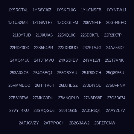
1XSROT4L
1YS8YJ6Z
1YSKFL0G
1YUCNSFB
1YYN7W1J
1Z1US2M8
1ZLGWTF7
1ZOCGLFM
206VNFLF
20GH4EFO
2110Y7UD
21J9UIA6
2254Q10C
226DDKTL
22R2IX7P
22RDZ3DD
22S5F4PR
22XXR3UO
232PTAJG
24AZ56D2
24MC44U0
24TJTMVU
24XS3FEV
24YV1LVI
252T7VNK
253A0XC6
254O5EQJ
258OBXAU
25JR0XCH
25Q8956U
25RMMEOD
26HTTV6H
26L0HESZ
270L4YOL
276UFPNM
27E8J3FW
27MKG0DU
27MNQPU0
27NBD68F
27O3D674
27VYT4KU
28SMQGU6
299T1G15
2A01R6QT
2AAYZL7V
2AFJGVZY
2ATPPOCH
2B2G3AW2
2BFZFCNW