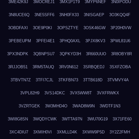
3ME42K9J
3MOCREJ1
3MX1P1T9
3MYP6NEF
3N0IPODU
3N8UCE6Q
3NE5SFF6
3NH0FX33
3NISGAEP
3O3KQQ4F
3OBDFAXI
3OE9P0KI
3OPSZTYE
3OSK46GW
3P20H0VW
3PEBEUPM
3PFEI4E1
3PHQ0AXL
3PJX8KV3
3PWL81U6
3PX3NDPK
3QBNPSU7
3QPKYD3H
3R660UUO
3R8OBY8R
3RJJOB51
3RM5TAUQ
3RV0N612
3SRBQEDJ
3SXFZOBA
3TBVTN7Z
3TFI7CJL
3TKFBN73
3TTB618D
3TVMVY4A
3VPL82H9
3VS14DKC
3VX5WW8T
3VXFRWKX
3VZRTGEK
3W3MHD4O
3WAD8W9N
3WDTF1N3
3WI8G8SN
3WQDYCWK
3WTTA97N
3WU70G19
3X71FE60
3XC4DIU7
3XMIH0VI
3XMLLD4K
3XWW9P5D
3Y2Z2FMH