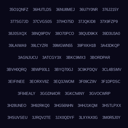
35O1QNFZ
36HUTLDS
36NU8MEJ
36U7Y0NR
376J215Y
377SG7JD
37CVGS0S
37IHO75D
37JQKID8
37X9FZP9
38J0SXQX
38NQ9PDV
38O70PCO
38QUD9KX
39D3U3A0
39LAIWA9
39LCYZRI
39MGWN55
39PXKH1B
3A43DKQP
3AGNJUCU
3ATCGY3X
3BKC9MX3
3BORDPAR
3BVH0QRQ
3BWP93L1
3BYQ70GJ
3C9KPDQV
3CL4BSMV
3EIFINEE
3EORXV8Z
3EQ3JWOM
3F09CZ9V
3F1DPDSC
3F84EALY
3GGDN4OR
3GKCN4NY
3GVOCWRP
3H28UNEO
3H92RKQ0
3HG56NHN
3HHJ1KQM
3HSTLPXX
3HSUVSEU
3JRQV2TE
3JX0QDYF
3LXYAX0G
3M0R5J0Y