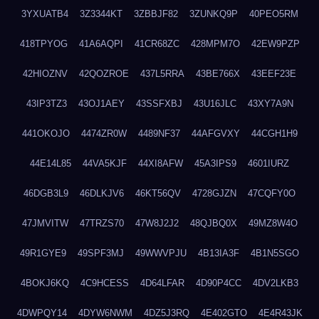
3YXUATB4
3Z3344KT
3ZBBJF82
3ZUNKQ9P
40PEO5RM
418TPYOG
41A6AQPI
41CR68ZC
428MPM7O
42EW9PZP
42HIOZNV
42QOZROE
437L5RRA
43BE766X
43EEF23E
43IP3TZ3
43OJ1AEY
43SSFXBJ
43U16JLC
43XY7A9N
441OKOJO
4474ZR0W
4489NF37
44AFGVXY
44CGH1H9
44E14L85
44VA5KJF
44XI8AFW
45A3IPS9
4601IURZ
46DGB3L9
46DLKJV6
46KT56QV
4728GJZN
47CQFY0O
47JMVITW
47TRZS70
47W8J2J2
48QJBQ0X
49MZ8W4O
49R1GYE9
49SPF3MJ
49WWVPJU
4B13IA3F
4B1N5SGO
4BOKJ6KQ
4C9HCESS
4D64LFAR
4D90P4CC
4DV2LKB3
4DWPQY14
4DYW6NWM
4DZ5J3RQ
4E402GTO
4E4R43JK