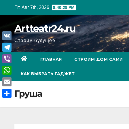
Перейти
Пт. Авг 7th, 2026
8:40:30 PM
к
содержанию
Artteatr24.ru
Строим будущее
V
K
T
ГЛАВНАЯ
СТРОИМ ДОМ САМИ
e
V
КАК ВЫБРАТЬ ГАДЖЕТ
l
i
W
e
b
h
E
Груша
g
e
a
m
r
О
r
t
a
a
т
s
i
m
п
A
l