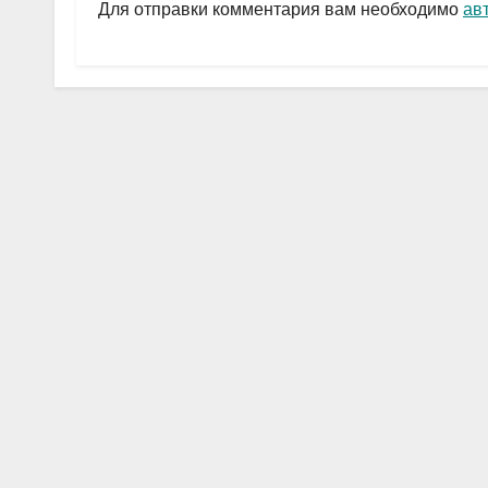
a
A
в
Для отправки комментария вам необходимо
ав
m
p
и
p
ть