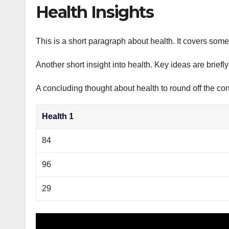
р
Health Insights
p
а
p
в
This is a short paragraph about health. It covers some 
и
Another short insight into health. Key ideas are briefl
т
ь
A concluding thought about health to round off the con
Health 1
84
96
29