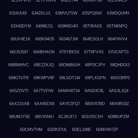
5Z1VP9TD
5ZYFJGV9
60IZ2Y44
60X8LPUK
62LJGRE8
6316UU0I
634ZKLU1
63MVU7SW
63SPQINX
63WDQUHH
63X60DYM
64996J11
659M6G4O
65TIBAG5
65TN6NPQ
65UV4E1K
660K94O5
663467JW
664ESOLH
664FNVV4
66C6U597
66NBHAON
675YBKS0
67T6PVX5
67UCAPT0
6899WHVC
68EZZKJQ
68OMB6UH
68PDCJPV
68QHDOI3
699GTUTR
69KWPV8F
69LSOT1W
69PLXGPN
69S53RP0
6A5ZOVTI
6A7TVFIW
6AMAWT34
6ANZ4C8L
6AS3LJQ4
6AX21SAB
6AX80CNX
6AYEZFQ7
6B0V87BD
6BA9R10Z
6BUMJY5E
6BVXINIU
6CJKUI7J
6D1OSCXH
6D8BUPZM
6DCMVTHM
6DDK07UL
6DEL198E
6DMVW7ZP