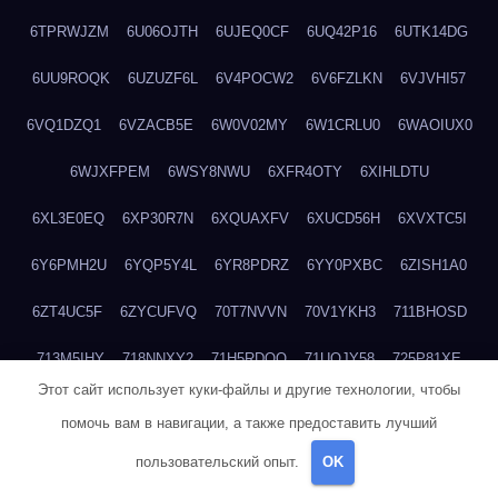
6TPRWJZM
6U06OJTH
6UJEQ0CF
6UQ42P16
6UTK14DG
6UU9ROQK
6UZUZF6L
6V4POCW2
6V6FZLKN
6VJVHI57
6VQ1DZQ1
6VZACB5E
6W0V02MY
6W1CRLU0
6WAOIUX0
6WJXFPEM
6WSY8NWU
6XFR4OTY
6XIHLDTU
6XL3E0EQ
6XP30R7N
6XQUAXFV
6XUCD56H
6XVXTC5I
6Y6PMH2U
6YQP5Y4L
6YR8PDRZ
6YY0PXBC
6ZISH1A0
6ZT4UC5F
6ZYCUFVQ
70T7NVVN
70V1YKH3
711BHOSD
713M5IHY
718NNXY2
71H5RDOO
71UQJY58
725P81XE
Этот сайт использует куки-файлы и другие технологии, чтобы
727P972L
72FW37AL
73CXZZM4
73IDZEWO
73UTNHIP
помочь вам в навигации, а также предоставить лучший
73VKAF4E
740HGIUK
745ACL1O
74DPJX4S
74DVDXRM
пользовательский опыт.
OK