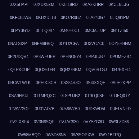
0JX5HAPI
0JXDX9ZM
0K8I19RD
0KA2KHRR
0KCE9EJG
0KFC83WS
0KHXDLT8
0KO7R0BZ
0LA240G7
0LIQ91PM
0LPY3G1Z
0LTLQ0B4
0M40H0CT
0MCMJJJP
0N1LZI50
0NALSI2P
0NFM8HBQ
0O1D2CFA
0O3VCZC0
0OY5HHNM
0P2UDQV4
0P3WEUER
0PHNO5Y4
0PPJIUB7
0PUMEZB4
0QLRKCUP
0QO261FR
0QR27BKM
0QV0STGJ
0R7FXEI4
0RCWTWLK
0RH9C3CH
0S284R8O
0S4IXXQE
0S9E2KPP
0SA9HP4L
0T1MPQXC
0T8PUJB2
0T9LQ0SF
0TDEQ0TY
0TWV72OF
0U01AD7B
0U56W7B0
0UDKWD5I
0UELVNFD
0V2IXSF4
0V3N6SQF
0VJAC930
0VY5ZG3D
0W3LZD86
0W58MBQO
0W5D86N5
0W8SOPXW
0WY1BFPQ