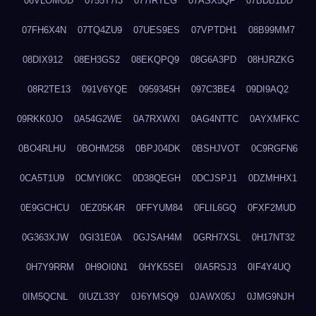
06VLOMOD
0755T7I3
077IRTEG
07ASX5QF
07BDB1DD
07FH6X4N
07TQ4ZU9
07UES9ES
07VPTDH1
08B99MM7
08DIX912
08EH3GS2
08EKQPQ9
08G6A3PD
08HJRZKG
08R2TE13
091V6YQE
0959345H
097C3BE4
09DI9AQ2
09RKK0JO
0A54G2WE
0A7RXWXI
0AG4NTTC
0AYXMFKC
0BO4RLHU
0BOHM258
0BPJ04DK
0BSHJVOT
0C9RGFN6
0CA5T1U9
0CMYI0KC
0D38QEGH
0DCJSPJ1
0DZMHHX1
0E9GCHCU
0EZ05K4R
0FFYUM84
0FLIL6GQ
0FXF2MUD
0G363XJW
0GI31E0A
0GJSAH4M
0GRH7XSL
0H17NT32
0H7Y9RRM
0H9OI0N1
0HYK5SEI
0IA5RSJ3
0IF4Y4UQ
0IM5QCNL
0IUZL33Y
0J6YMSQ9
0JAWX05J
0JMG9NJH