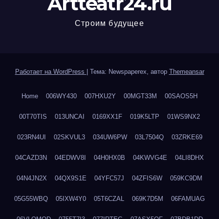
Artteatr24.ru
Строим будущее
Работает на WordPress
|
Тема: Newspaperex, автор
Themeansar
Home
006WY430
007HXU2Y
00MGT33M
00SAOS5H
00T70TIS
013UNCAI
0169XX1F
019K5LTP
01WS9NX2
023RN4UI
02SKVUL3
034UW6PW
03L7504Q
03ZRKE69
04CAZD3N
04EDWV8I
04H0HX0B
04KWVG4E
04LI8DHX
04N4JN2X
04QX9S1E
04YFC57J
04ZFIS6W
059KC9DM
05G55WBQ
05IXW4Y0
05T6CZAL
069K7D5M
06FAMUAG