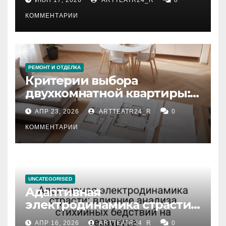
КОММЕНТАРИИ
РЕМОНТ И ОТДЕЛКА
Критерии выбора
двухкомнатной квартиры:
планировка, площадь,
АПР 23, 2026
ARTTEATR24_R
0
состояние и документация
КОММЕНТАРИИ
UNCATEGORISED
Адаптивная
электродинамика страсти:
влияние анализа
АПР 16, 2026
ARTTEATR24_R
0