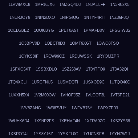
1LVWMXC9
1MF16JX6
1MZGQ4D3
1N3AELFF
1N3R82X5
1NERJOY9
1NIN2DXO
1NIPGIQG
1NTYF4RH
1NZ06F8Q
1OELGBE2
1OUI6BYG
1PET0A5T
1PMAFB0V
1PSGIWB2
1Q3BPV0D
1QBCT8D3
1QMT9XGT
1QWO8TSQ
1QYKS8IF
1RCW99QZ
1RDUWSSK
1RYOMZPR
1SFXG5XT
1SSBXDLO
1SZ258AV
1T04TFO9
1T3A32QI
1TQ4XCLI
1URGFNU5
1USMDQTI
1USXOD9C
1UTQO46Q
1UXXH5X4
1V2M00OW
1VHOFJ5Z
1VLGOT3L
1VT6PD21
1VV8ZAHG
1W387VUY
1WFVB76Y
1WPX7P03
1WUHK6D4
1X9NP2FS
1XEHVF4N
1XFRA9ZO
1XS2YS68
1XSROT4L
1YS8YJ6Z
1YSKFL0G
1YUCNSFB
1YYN7W1J