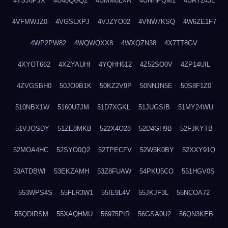
4TSJ6PJX
4U48QGQ2
4UMM8LXA
4UNHPQM1
4URT243L
4VFMWJZ0
4VGSLXPJ
4VJZYO02
4VNW7KSQ
4W6ZE1F7
4WP2PW82
4WQWQXX8
4WXQZN38
4X7TT8GV
4XYOT662
4XZYAUHI
4YQHH612
4Z52SO0V
4ZP14UIL
4ZVGSBH0
50JO9B1K
50KZ2V9P
50NNJN5E
50S8F1Z0
510NBX1W
5160U7JM
51D7XGKL
51JUGSIB
51MY24WU
51VJOSDY
51ZE8MKB
522X4O28
52D4GH9B
52FJKYTB
52MOA4HC
52SYO0Q2
52TPECFV
52W5K0BY
52XXY91Q
53ATDBWI
53EKZAMH
53Z8FUAW
54PKU5CO
551HGV0S
553WPS4S
55FLR3W1
55IE9L4V
55JKJF3L
55NCOA72
55QDIRSM
55XAQHMU
56975PIR
56GSA0U2
56QN3KEB