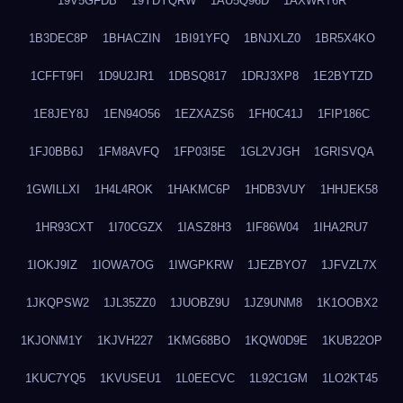
19V5GFDB
19YDYQRW
1AU5Q96D
1AXWRT6R
1B3DEC8P
1BHACZIN
1BI91YFQ
1BNJXLZ0
1BR5X4KO
1CFFT9FI
1D9U2JR1
1DBSQ817
1DRJ3XP8
1E2BYTZD
1E8JEY8J
1EN94O56
1EZXAZS6
1FH0C41J
1FIP186C
1FJ0BB6J
1FM8AVFQ
1FP03I5E
1GL2VJGH
1GRISVQA
1GWILLXI
1H4L4ROK
1HAKMC6P
1HDB3VUY
1HHJEK58
1HR93CXT
1I70CGZX
1IASZ8H3
1IF86W04
1IHA2RU7
1IOKJ9IZ
1IOWA7OG
1IWGPKRW
1JEZBYO7
1JFVZL7X
1JKQPSW2
1JL35ZZ0
1JUOBZ9U
1JZ9UNM8
1K1OOBX2
1KJONM1Y
1KJVH227
1KMG68BO
1KQW0D9E
1KUB22OP
1KUC7YQ5
1KVUSEU1
1L0EECVC
1L92C1GM
1LO2KT45