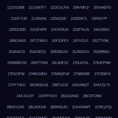
1Z1US2M8
1ZLGWTF7
1ZOCGLFM
206VNFLF
20GH4EFO
2110Y7UD
21J9UIA6
2254Q10C
226DDKTL
22R2IX7P
22RDZ3DD
22S5F4PR
22XXR3UO
232PTAJG
24AZ56D2
24MC44U0
24TJTMVU
24XS3FEV
24YV1LVI
252T7VNK
253A0XC6
254O5EQJ
258OBXAU
25JR0XCH
25Q8956U
25RMMEOD
26HTTV6H
26L0HESZ
270L4YOL
276UFPNM
27E8J3FW
27MKG0DU
27MNQPU0
27NBD68F
27O3D674
27VYT4KU
28SMQGU6
299T1G15
2A01R6QT
2AAYZL7V
2AFJGVZY
2ATPPOCH
2B2G3AW2
2BFZFCNW
2BKKV1H5
2BLDOOU6
2BRHOLRJ
2CKA0HWT
2CRELPQI