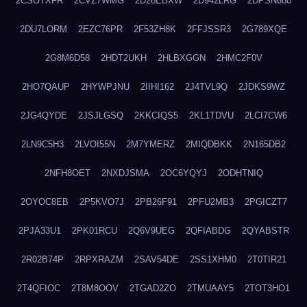
2CSOTXFR
2CVZ7WMG
2D26EBXW
2D942LRG
2DPSN680
2DU7LORM
2EZC76PR
2F53ZH8K
2FFJSSR3
2G789XQE
2G8M6D58
2HDT2UKH
2HLBXGGN
2HMC2F0V
2HO7QAUP
2HYWPJNU
2IIHI162
2J4TVL9Q
2JDKS9WZ
2JG4QYDE
2JSJLGSQ
2KKCIQS5
2KL1TDVU
2LCI7CW6
2LN9C5H3
2LVOI55N
2M7YMERZ
2MIQDBKK
2N165DB2
2NFH8OET
2NXDJSMA
2OC6YQYJ
2ODHTNIQ
2OYOC8EB
2P5KVO7J
2PB26F91
2PFU2MB3
2PGICZT7
2PJA33U1
2PK01RCU
2Q6V9UEG
2QFIABDG
2QYABSTR
2R02B74P
2RPXRAZM
2SAV54DE
2SS1XHM0
2T0TIR21
2T4QFIOC
2T8M8OOV
2TGAD2ZO
2TMUAAY5
2TOT3HO1