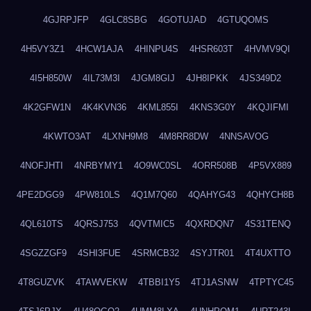
4GJRPJFP
4GLC8SBG
4GOTUJAD
4GTUQOMS
4H5VY3Z1
4HCW1AJA
4HINPU4S
4HSR603T
4HVMV9QI
4I5H850W
4IL73M3I
4JGM8GIJ
4JH8IPKK
4JS349D2
4K2GFW1N
4K4KVN36
4KML855I
4KNS3G0Y
4KQJIFMI
4KWTO3AT
4LXNH9M8
4M8RR8DW
4NNSAVOG
4NOFJHTI
4NRBYMY1
4O9WC0SL
4ORR508B
4P5VX889
4PE2DGG9
4PW810LS
4Q1M7Q60
4QAHYG43
4QHYCH8B
4QL610TS
4QRSJ753
4QVTMIC5
4QXRDQN7
4S31TENQ
4SGZZGF9
4SHI3FUE
4SRMCB32
4SYJTR01
4T4UXTTO
4T8GUZVK
4TAWVEKW
4TBBI1Y5
4TJ1ASNW
4TPTYC45