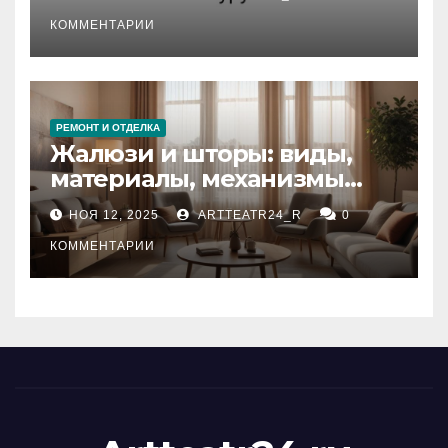
стихийных бедствий на
тезауруса
КОММЕНТАРИИ
РЕМОНТ И ОТДЕЛКА
Жалюзи и шторы: виды,
материалы, механизмы
управления и уход
НОЯ 12, 2025
ARTTEATR24_R
0
КОММЕНТАРИИ