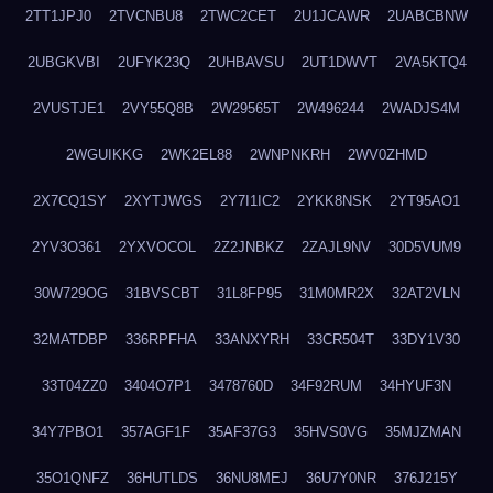
2TT1JPJ0
2TVCNBU8
2TWC2CET
2U1JCAWR
2UABCBNW
2UBGKVBI
2UFYK23Q
2UHBAVSU
2UT1DWVT
2VA5KTQ4
2VUSTJE1
2VY55Q8B
2W29565T
2W496244
2WADJS4M
2WGUIKKG
2WK2EL88
2WNPNKRH
2WV0ZHMD
2X7CQ1SY
2XYTJWGS
2Y7I1IC2
2YKK8NSK
2YT95AO1
2YV3O361
2YXVOCOL
2Z2JNBKZ
2ZAJL9NV
30D5VUM9
30W729OG
31BVSCBT
31L8FP95
31M0MR2X
32AT2VLN
32MATDBP
336RPFHA
33ANXYRH
33CR504T
33DY1V30
33T04ZZ0
3404O7P1
3478760D
34F92RUM
34HYUF3N
34Y7PBO1
357AGF1F
35AF37G3
35HVS0VG
35MJZMAN
35O1QNFZ
36HUTLDS
36NU8MEJ
36U7Y0NR
376J215Y