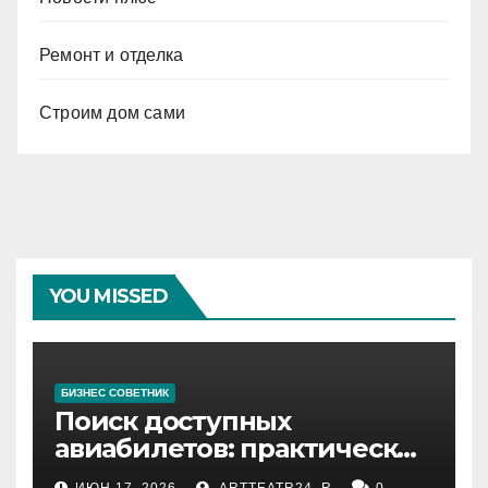
Ремонт и отделка
Строим дом сами
YOU MISSED
БИЗНЕС СОВЕТНИК
Поиск доступных
авиабилетов: практические
рекомендации
ИЮН 17, 2026
ARTTEATR24_R
0