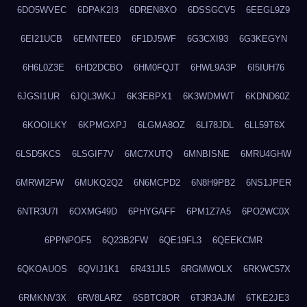
6DO5WVEC
6DPAK2I3
6DREN8XO
6DSSGCV5
6EEGL9Z9
6EI21UCB
6EMNTEE0
6F1DJ5WF
6G3CXI93
6G3KEGYN
6H6L0Z3E
6HD2DCBO
6HM0FQJT
6HWL9A3P
6I5IUH76
6JGSI1UR
6JQL3WKJ
6K3EBPX1
6K3WDMWT
6KDND60Z
6KOOILKY
6KPMGXPJ
6LGMA8OZ
6LI78JDL
6LL59T6X
6LSD5KCS
6LSGIF7V
6MC7XUTQ
6MNBISNE
6MRU4GHW
6MRWI2FW
6MUKQ2Q2
6N6MCPD2
6N8H9PB2
6NS1JPER
6NTR3U7I
6OXMG49D
6PHYGAFF
6PM1Z7A5
6PO2WC0X
6PPNPOF5
6Q23B2FW
6QE19FL3
6QEEKCMR
6QKOAUOS
6QVIJ1K1
6R431JL5
6RGMWOLX
6RKWC57X
6RMKNV3X
6RV8LARZ
6SBTC8OR
6T3R3AJM
6TKE2JE3