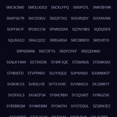
5MC4C6M0
5MOLUGED
5NCKLFPQ
5NI5PO7L
5NROBV9R
5NSPSK7R
5NYZ03GV
5NZ2F7XQ
5OGIRQDY
5OIXNVW6
5OPF8A7F
5PI2KCCW
5PMRZDAK
5Q7NY9BS
5QDQI5F8
5QL8UU2J
5RALQ21C
5RBG4E64
5RCDBBFD
5ROV8T2I
5RP6DWR8
5RZ72FTS
5RZPCFKF
5RZQDHMO
5SNLKYWW
5ST3XE0K
5T4RFJQE
5TDWI9U5
5TDWKNIX
5THBIEFD
5TVPRN5V
5UJY0QQ2
5UPNX603
5UUMB8OT
5V5K9CVS
5VB3LIYB
5VTXJVNC
5VVNNS1S
5XJ2MR7Y
5XSF9JLS
5XU6ZP3A
5Y0HCRBH
5Y1QS60T
5Y86UZX6
5YB5BBQM
5YHM530M
5YO667IH
5YO7ZQGL
5Z1BWJEZ