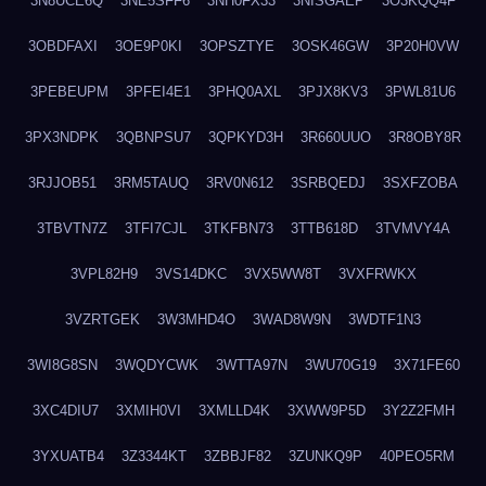
3N8UCE6Q
3NE5SFF6
3NH0FX33
3NISGAEP
3O3KQQ4F
3OBDFAXI
3OE9P0KI
3OPSZTYE
3OSK46GW
3P20H0VW
3PEBEUPM
3PFEI4E1
3PHQ0AXL
3PJX8KV3
3PWL81U6
3PX3NDPK
3QBNPSU7
3QPKYD3H
3R660UUO
3R8OBY8R
3RJJOB51
3RM5TAUQ
3RV0N612
3SRBQEDJ
3SXFZOBA
3TBVTN7Z
3TFI7CJL
3TKFBN73
3TTB618D
3TVMVY4A
3VPL82H9
3VS14DKC
3VX5WW8T
3VXFRWKX
3VZRTGEK
3W3MHD4O
3WAD8W9N
3WDTF1N3
3WI8G8SN
3WQDYCWK
3WTTA97N
3WU70G19
3X71FE60
3XC4DIU7
3XMIH0VI
3XMLLD4K
3XWW9P5D
3Y2Z2FMH
3YXUATB4
3Z3344KT
3ZBBJF82
3ZUNKQ9P
40PEO5RM