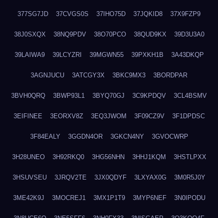
377SG7JD
37CVGS0S
37IHO75D
37JQKID8
37X9FZP9
38J0SXQX
38NQ9PDV
38O70PCO
38QUD9KX
39D3U3A0
39LAIWA9
39LCYZRI
39MGWN55
39PXKH1B
3A43DKQP
3AGNJUCU
3ATCGY3X
3BKC9MX3
3BORDPAR
3BVH0QRQ
3BWP93L1
3BYQ70GJ
3C9KPDQV
3CL4BSMV
3EIFINEE
3EORXV8Z
3EQ3JWOM
3F09CZ9V
3F1DPDSC
3F84EALY
3GGDN4OR
3GKCN4NY
3GVOCWRP
3H28UNEO
3H92RKQ0
3HG56NHN
3HHJ1KQM
3HSTLPXX
3HSUVSEU
3JRQV2TE
3JX0QDYF
3LXYAX0G
3M0R5J0Y
3ME42K9J
3MOCREJ1
3MX1P1T9
3MYP6NEF
3N0IPODU