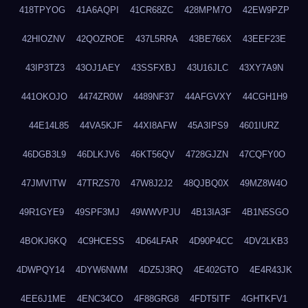
418TPYOG
41A6AQPI
41CR68ZC
428MPM7O
42EW9PZP
42HIOZNV
42QOZROE
437L5RRA
43BE766X
43EEF23E
43IP3TZ3
43OJ1AEY
43SSFXBJ
43U16JLC
43XY7A9N
441OKOJO
4474ZR0W
4489NF37
44AFGVXY
44CGH1H9
44E14L85
44VA5KJF
44XI8AFW
45A3IPS9
4601IURZ
46DGB3L9
46DLKJV6
46KT56QV
4728GJZN
47CQFY0O
47JMVITW
47TRZS70
47W8J2J2
48QJBQ0X
49MZ8W4O
49R1GYE9
49SPF3MJ
49WWVPJU
4B13IA3F
4B1N5SGO
4BOKJ6KQ
4C9HCESS
4D64LFAR
4D90P4CC
4DV2LKB3
4DWPQY14
4DYW6NWM
4DZ5J3RQ
4E402GTO
4E4R43JK
4EE6J1ME
4ENC34CO
4F88GRG8
4FDT5ITF
4GHTKFV1