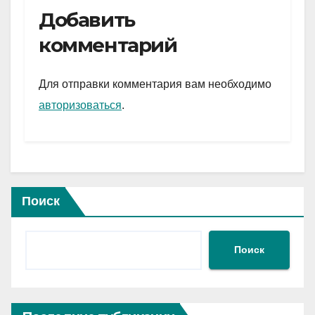
e
er
at
ail
р
Добавить
gr
s
а
комментарий
a
A
в
m
p
и
Для отправки комментария вам необходимо
p
ть
авторизоваться
.
Поиск
Поиск