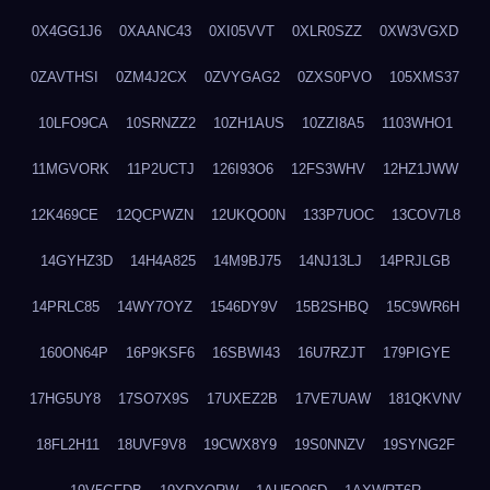
0X4GG1J6
0XAANC43
0XI05VVT
0XLR0SZZ
0XW3VGXD
0ZAVTHSI
0ZM4J2CX
0ZVYGAG2
0ZXS0PVO
105XMS37
10LFO9CA
10SRNZZ2
10ZH1AUS
10ZZI8A5
1103WHO1
11MGVORK
11P2UCTJ
126I93O6
12FS3WHV
12HZ1JWW
12K469CE
12QCPWZN
12UKQO0N
133P7UOC
13COV7L8
14GYHZ3D
14H4A825
14M9BJ75
14NJ13LJ
14PRJLGB
14PRLC85
14WY7OYZ
1546DY9V
15B2SHBQ
15C9WR6H
160ON64P
16P9KSF6
16SBWI43
16U7RZJT
179PIGYE
17HG5UY8
17SO7X9S
17UXEZ2B
17VE7UAW
181QKVNV
18FL2H11
18UVF9V8
19CWX8Y9
19S0NNZV
19SYNG2F