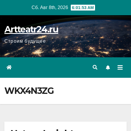
Перейти
Сб. Авг 8th, 2026
6:01:54 AM
к
содержанию
Artteatr24.ru
Строим будущее
WKX4N3ZG