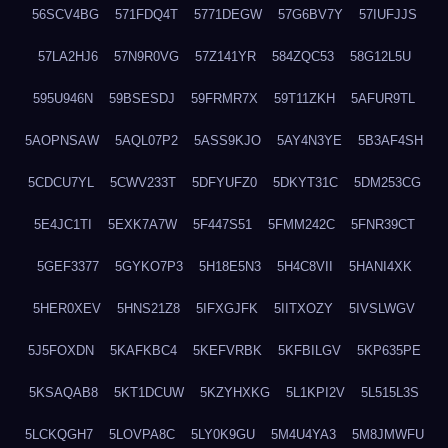
56SCV4BG
571FDQ4T
5771DEGW
57G6BV7Y
57IUFJJS
57LA2HJ6
57N9R0VG
57Z141YR
584ZQC53
58G12L5U
595U946N
59BSESDJ
59FRMR7X
59T11ZKH
5AFUR9TL
5AOPNSAW
5AQL07P2
5ASS9KJO
5AY4N3YE
5B3AF4SH
5CDCU7YL
5CWV233T
5DFYUFZ0
5DKYT31C
5DM253CG
5E4JC1TI
5EXK7A7W
5F447S51
5FMM242C
5FNR39CT
5GEF3377
5GYKO7P3
5H18E5N3
5H4C8VII
5HANI4XK
5HER0XEV
5HNS21Z8
5IFXGJFK
5IITXOZY
5IVSLWGV
5J5FOXDN
5KAFKBC4
5KEFVRBK
5KFBILGV
5KP635PE
5KSAQAB8
5KT1DCUW
5KZYHXKG
5L1KPI2V
5L515L3S
5LCKQGH7
5LOVPA8C
5LY0K9GU
5M4U4YA3
5M8JMWFU