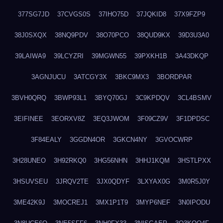
377SG7JD
37CVGS0S
37IHO75D
37JQKID8
37X9FZP9
38J0SXQX
38NQ9PDV
38O70PCO
38QUD9KX
39D3U3A0
39LAIWA9
39LCYZRI
39MGWN55
39PXKH1B
3A43DKQP
3AGNJUCU
3ATCGY3X
3BKC9MX3
3BORDPAR
3BVH0QRQ
3BWP93L1
3BYQ70GJ
3C9KPDQV
3CL4BSMV
3EIFINEE
3EORXV8Z
3EQ3JWOM
3F09CZ9V
3F1DPDSC
3F84EALY
3GGDN4OR
3GKCN4NY
3GVOCWRP
3H28UNEO
3H92RKQ0
3HG56NHN
3HHJ1KQM
3HSTLPXX
3HSUVSEU
3JRQV2TE
3JX0QDYF
3LXYAX0G
3M0R5J0Y
3ME42K9J
3MOCREJ1
3MX1P1T9
3MYP6NEF
3N0IPODU