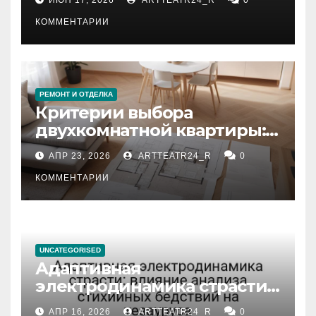
КОММЕНТАРИИ
РЕМОНТ И ОТДЕЛКА
Критерии выбора
двухкомнатной квартиры:
планировка, площадь,
АПР 23, 2026
ARTTEATR24_R
0
состояние и документация
КОММЕНТАРИИ
UNCATEGORISED
Адаптивная
электродинамика страсти:
влияние анализа
АПР 16, 2026
ARTTEATR24_R
0