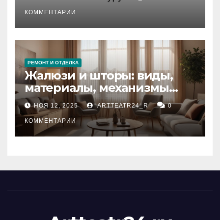
стихийных бедствий на
тезауруса
КОММЕНТАРИИ
РЕМОНТ И ОТДЕЛКА
Жалюзи и шторы: виды,
материалы, механизмы
управления и уход
НОЯ 12, 2025
ARTTEATR24_R
0
КОММЕНТАРИИ