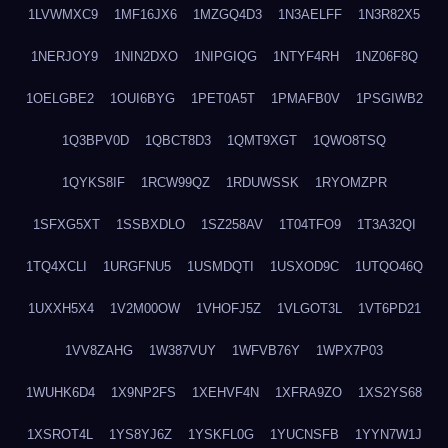
1LVWMXC9
1MF16JX6
1MZGQ4D3
1N3AELFF
1N3R82X5
1NERJOY9
1NIN2DXO
1NIPGIQG
1NTYF4RH
1NZ06F8Q
1OELGBE2
1OUI6BYG
1PET0A5T
1PMAFB0V
1PSGIWB2
1Q3BPV0D
1QBCT8D3
1QMT9XGT
1QWO8TSQ
1QYKS8IF
1RCW99QZ
1RDUWSSK
1RYOMZPR
1SFXG5XT
1SSBXDLO
1SZ258AV
1T04TFO9
1T3A32QI
1TQ4XCLI
1URGFNU5
1USMDQTI
1USXOD9C
1UTQO46Q
1UXXH5X4
1V2M00OW
1VHOFJ5Z
1VLGOT3L
1VT6PD21
1VV8ZAHG
1W387VUY
1WFVB76Y
1WPX7P03
1WUHK6D4
1X9NP2FS
1XEHVF4N
1XFRA9ZO
1XS2YS68
1XSROT4L
1YS8YJ6Z
1YSKFL0G
1YUCNSFB
1YYN7W1J