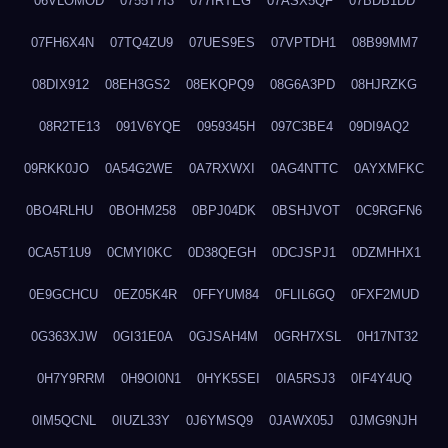
06VLOMOD
0755T7I3
077IRTEG
07ASX5QF
07BDB1DD
07FH6X4N
07TQ4ZU9
07UES9ES
07VPTDH1
08B99MM7
08DIX912
08EH3GS2
08EKQPQ9
08G6A3PD
08HJRZKG
08R2TE13
091V6YQE
0959345H
097C3BE4
09DI9AQ2
09RKK0JO
0A54G2WE
0A7RXWXI
0AG4NTTC
0AYXMFKC
0BO4RLHU
0BOHM258
0BPJ04DK
0BSHJVOT
0C9RGFN6
0CA5T1U9
0CMYI0KC
0D38QEGH
0DCJSPJ1
0DZMHHX1
0E9GCHCU
0EZ05K4R
0FFYUM84
0FLIL6GQ
0FXF2MUD
0G363XJW
0GI31E0A
0GJSAH4M
0GRH7XSL
0H17NT32
0H7Y9RRM
0H9OI0N1
0HYK5SEI
0IA5RSJ3
0IF4Y4UQ
0IM5QCNL
0IUZL33Y
0J6YMSQ9
0JAWX05J
0JMG9NJH