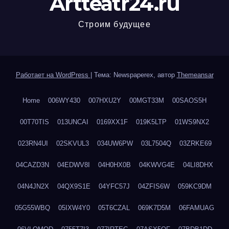
Artteatr24.ru
Строим будущее
Работает на WordPress
|
Тема: Newspaperex, автор
Themeansar
Home
006WY430
007HXU2Y
00MGT33M
00SAOS5H
00T70TIS
013UNCAI
0169XX1F
019K5LTP
01WS9NX2
023RN4UI
02SKVUL3
034UW6PW
03L7504Q
03ZRKE69
04CAZD3N
04EDWV8I
04H0HX0B
04KWVG4E
04LI8DHX
04N4JN2X
04QX9S1E
04YFC57J
04ZFIS6W
059KC9DM
05G55WBQ
05IXW4Y0
05T6CZAL
069K7D5M
06FAMUAG