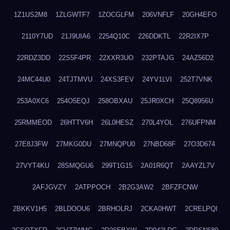
1Z1US2M8
1ZLGWTF7
1ZOCGLFM
206VNFLF
20GH4EFO
2110Y7UD
21J9UIA6
2254Q10C
226DDKTL
22R2IX7P
22RDZ3DD
22S5F4PR
22XXR3UO
232PTAJG
24AZ56D2
24MC44U0
24TJTMVU
24XS3FEV
24YV1LVI
252T7VNK
253A0XC6
254O5EQJ
258OBXAU
25JR0XCH
25Q8956U
25RMMEOD
26HTTV6H
26L0HESZ
270L4YOL
276UFPNM
27E8J3FW
27MKG0DU
27MNQPU0
27NBD68F
27O3D674
27VYT4KU
28SMQGU6
299T1G15
2A01R6QT
2AAYZL7V
2AFJGVZY
2ATPPOCH
2B2G3AW2
2BFZFCNW
2BKKV1H5
2BLDOOU6
2BRHOLRJ
2CKA0HWT
2CRELPQI