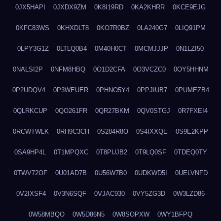
0JX5HAPI
0JXDX9ZM
0K8I19RD
0KA2KHRR
0KCE9EJG
0KFC83WS
0KHXDLT8
0KO7R0BZ
0LA240G7
0LIQ91PM
0LPY3G1Z
0LTLQ0B4
0M40H0CT
0MCMJJJP
0N1LZI50
0NALSI2P
0NFM8HBQ
0O1D2CFA
0O3VCZC0
0OY5HHNM
0P2UDQV4
0P3WEUER
0PHNO5Y4
0PPJIUB7
0PUMEZB4
0QLRKCUP
0QO261FR
0QR27BKM
0QV0STGJ
0R7FXEI4
0RCWTWLK
0RH9C3CH
0S284R8O
0S4IXXQE
0S9E2KPP
0SA9HP4L
0T1MPQXC
0T8PUJB2
0T9LQ0SF
0TDEQ0TY
0TWV72OF
0U01AD7B
0U56W7B0
0UDKWD5I
0UELVNFD
0V2IXSF4
0V3N6SQF
0VJAC930
0VY5ZG3D
0W3LZD86
0W58MBQO
0W5D86N5
0W8SOPXW
0WY1BFPQ