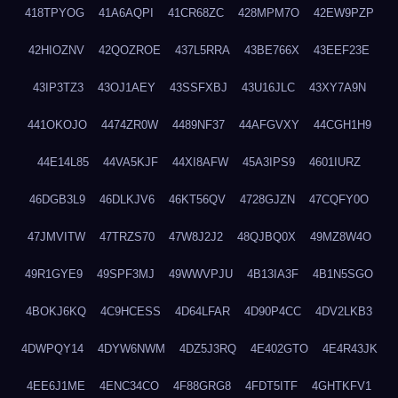
418TPYOG
41A6AQPI
41CR68ZC
428MPM7O
42EW9PZP
42HIOZNV
42QOZROE
437L5RRA
43BE766X
43EEF23E
43IP3TZ3
43OJ1AEY
43SSFXBJ
43U16JLC
43XY7A9N
441OKOJO
4474ZR0W
4489NF37
44AFGVXY
44CGH1H9
44E14L85
44VA5KJF
44XI8AFW
45A3IPS9
4601IURZ
46DGB3L9
46DLKJV6
46KT56QV
4728GJZN
47CQFY0O
47JMVITW
47TRZS70
47W8J2J2
48QJBQ0X
49MZ8W4O
49R1GYE9
49SPF3MJ
49WWVPJU
4B13IA3F
4B1N5SGO
4BOKJ6KQ
4C9HCESS
4D64LFAR
4D90P4CC
4DV2LKB3
4DWPQY14
4DYW6NWM
4DZ5J3RQ
4E402GTO
4E4R43JK
4EE6J1ME
4ENC34CO
4F88GRG8
4FDT5ITF
4GHTKFV1