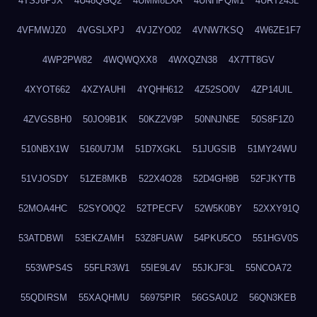
4TSJ6PJX
4U48QGQ2
4UMM8LXA
4UNHPQM1
4URT243L
4VFMWJZ0
4VGSLXPJ
4VJZYO02
4VNW7KSQ
4W6ZE1F7
4WP2PW82
4WQWQXX8
4WXQZN38
4X7TT8GV
4XYOT662
4XZYAUHI
4YQHH612
4Z52SO0V
4ZP14UIL
4ZVGSBH0
50JO9B1K
50KZ2V9P
50NNJN5E
50S8F1Z0
510NBX1W
5160U7JM
51D7XGKL
51JUGSIB
51MY24WU
51VJOSDY
51ZE8MKB
522X4O28
52D4GH9B
52FJKYTB
52MOA4HC
52SYO0Q2
52TPECFV
52W5K0BY
52XXY91Q
53ATDBWI
53EKZAMH
53Z8FUAW
54PKU5CO
551HGV0S
553WPS4S
55FLR3W1
55IE9L4V
55JKJF3L
55NCOA72
55QDIRSM
55XAQHMU
56975PIR
56GSA0U2
56QN3KEB