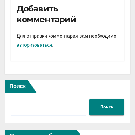
e
er
at
ail
р
Добавить
gr
s
а
комментарий
a
A
в
m
p
и
Для отправки комментария вам необходимо
p
ть
авторизоваться
.
Поиск
Поиск