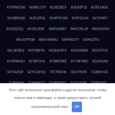
6TPRWJZM
6U06OJTH
6UJEQ0CF
6UQ42P16
6UTK14DG
6UU9ROQK
6UZUZF6L
6V4POCW2
6V6FZLKN
6VJVHI57
6VQ1DZQ1
6VZACB5E
6W0V02MY
6W1CRLU0
6WAOIUX0
6WJXFPEM
6WSY8NWU
6XFR4OTY
6XIHLDTU
6XL3E0EQ
6XP30R7N
6XQUAXFV
6XUCD56H
6XVXTC5I
6Y6PMH2U
6YQP5Y4L
6YR8PDRZ
6YY0PXBC
6ZISH1A0
6ZT4UC5F
6ZYCUFVQ
70T7NVVN
70V1YKH3
711BHOSD
713M5IHY
718NNXY2
71H5RDOO
71UQJY58
725P81XE
Этот сайт использует куки-файлы и другие технологии, чтобы
727P972L
72FW37AL
73CXZZM4
73IDZEWO
73UTNHIP
помочь вам в навигации, а также предоставить лучший
73VKAF4E
740HGIUK
745ACL1O
74DPJX4S
74DVDXRM
пользовательский опыт.
OK