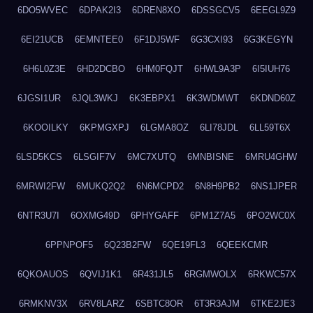
6DO5WVEC
6DPAK2I3
6DREN8XO
6DSSGCV5
6EEGL9Z9
6EI21UCB
6EMNTEE0
6F1DJ5WF
6G3CXI93
6G3KEGYN
6H6L0Z3E
6HD2DCBO
6HM0FQJT
6HWL9A3P
6I5IUH76
6JGSI1UR
6JQL3WKJ
6K3EBPX1
6K3WDMWT
6KDND60Z
6KOOILKY
6KPMGXPJ
6LGMA8OZ
6LI78JDL
6LL59T6X
6LSD5KCS
6LSGIF7V
6MC7XUTQ
6MNBISNE
6MRU4GHW
6MRWI2FW
6MUKQ2Q2
6N6MCPD2
6N8H9PB2
6NS1JPER
6NTR3U7I
6OXMG49D
6PHYGAFF
6PM1Z7A5
6PO2WC0X
6PPNPOF5
6Q23B2FW
6QE19FL3
6QEEKCMR
6QKOAUOS
6QVIJ1K1
6R431JL5
6RGMWOLX
6RKWC57X
6RMKNV3X
6RV8LARZ
6SBTC8OR
6T3R3AJM
6TKE2JE3