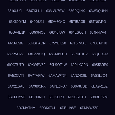
5Z1VP9TD
5ZYFJGV9
60IZ2Y44
60X8LPUK
62LJGRE8
6316UU0I
634ZKLU1
63MVU7SW
63SPQINX
63WDQUHH
63X60DYM
64996J11
659M6G4O
65TIBAG5
65TN6NPQ
65UV4E1K
660K94O5
663467JW
664ESOLH
664FNVV4
66C6U597
66NBHAON
675YBKS0
67T6PVX5
67UCAPT0
6899WHVC
68EZZKJQ
68OMB6UH
68PDCJPV
68QHDOI3
699GTUTR
69KWPV8F
69LSOT1W
69PLXGPN
69S53RP0
6A5ZOVTI
6A7TVFIW
6AMAWT34
6ANZ4C8L
6AS3LJQ4
6AX21SAB
6AX80CNX
6AYEZFQ7
6B0V87BD
6BA9R10Z
6BUMJY5E
6BVXINIU
6CJKUI7J
6D1OSCXH
6D8BUPZM
6DCMVTHM
6DDK07UL
6DEL198E
6DMVW7ZP