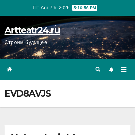
Перейти
Пт. Авг 7th, 2026
5:16:57 PM
к
содержанию
Artteatr24.ru
Строим будущее
EVD8AVJS