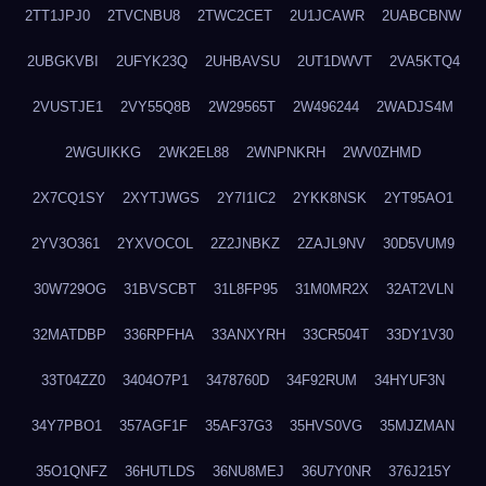
2TT1JPJ0
2TVCNBU8
2TWC2CET
2U1JCAWR
2UABCBNW
2UBGKVBI
2UFYK23Q
2UHBAVSU
2UT1DWVT
2VA5KTQ4
2VUSTJE1
2VY55Q8B
2W29565T
2W496244
2WADJS4M
2WGUIKKG
2WK2EL88
2WNPNKRH
2WV0ZHMD
2X7CQ1SY
2XYTJWGS
2Y7I1IC2
2YKK8NSK
2YT95AO1
2YV3O361
2YXVOCOL
2Z2JNBKZ
2ZAJL9NV
30D5VUM9
30W729OG
31BVSCBT
31L8FP95
31M0MR2X
32AT2VLN
32MATDBP
336RPFHA
33ANXYRH
33CR504T
33DY1V30
33T04ZZ0
3404O7P1
3478760D
34F92RUM
34HYUF3N
34Y7PBO1
357AGF1F
35AF37G3
35HVS0VG
35MJZMAN
35O1QNFZ
36HUTLDS
36NU8MEJ
36U7Y0NR
376J215Y