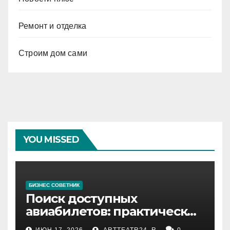
Ремонт и отделка
Строим дом сами
YOU MISSED
БИЗНЕС СОВЕТНИК
Поиск доступных
авиабилетов: практические
рекомендации
ИЮН 17, 2026
ARTTEATR24_R
0