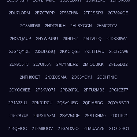
2CSOTXFR
2CVZ7WMG
2D26EBXW
2D942LRG
2DPSN680
2DU7LORM
2EZC76PR
2F53ZH8K
2FFJSSR3
2G789XQE
2G8M6D58
2HDT2UKH
2HLBXGGN
2HMC2F0V
2HO7QAUP
2HYWPJNU
2IIHI162
2J4TVL9Q
2JDKS9WZ
2JG4QYDE
2JSJLGSQ
2KKCIQS5
2KL1TDVU
2LCI7CW6
2LN9C5H3
2LVOI55N
2M7YMERZ
2MIQDBKK
2N165DB2
2NFH8OET
2NXDJSMA
2OC6YQYJ
2ODHTNIQ
2OYOC8EB
2P5KVO7J
2PB26F91
2PFU2MB3
2PGICZT7
2PJA33U1
2PK01RCU
2Q6V9UEG
2QFIABDG
2QYABSTR
2R02B74P
2RPXRAZM
2SAV54DE
2SS1XHM0
2T0TIR21
2T4QFIOC
2T8M8OOV
2TGAD2ZO
2TMUAAY5
2TOT3HO1