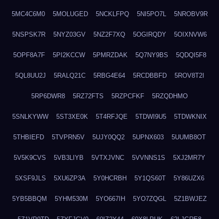
5MC4C6M0
5MOLUGED
5NCKLFPQ
5NI5PO7L
5NROBV9R
5NSPSK7R
5NYZ03GV
5NZ2F7XQ
5OGIRQDY
5OIXNVW6
5OPF8A7F
5PI2KCCW
5PMRZDAK
5Q7NY9BS
5QDQI5F8
5QL8UU2J
5RALQ21C
5RBG4E64
5RCDBBFD
5ROV8T2I
5RP6DWR8
5RZ72FTS
5RZPCFKF
5RZQDHMO
5SNLKYWW
5ST3XE0K
5T4RFJQE
5TDWI9U5
5TDWKNIX
5THBIEFD
5TVPRN5V
5UJY0QQ2
5UPNX603
5UUMB8OT
5V5K9CVS
5VB3LIYB
5VTXJVNC
5VVNNS1S
5XJ2MR7Y
5XSF9JLS
5XU6ZP3A
5Y0HCRBH
5Y1QS60T
5Y86UZX6
5YB5BBQM
5YHM530M
5YO667IH
5YO7ZQGL
5Z1BWJEZ