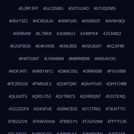
4GJRPJFP
4GLC8SBG
4GOTUJAD
4GTUQOMS
4H5VY3Z1
4HCW1AJA
4HINPU4S
4HSR603T
4HVMV9QI
4I5H850W
4IL73M3I
4JGM8GIJ
4JH8IPKK
4JS349D2
4K2GFW1N
4K4KVN36
4KML855I
4KNS3G0Y
4KQJIFMI
4KWTO3AT
4LXNH9M8
4M8RR8DW
4NNSAVOG
4NOFJHTI
4NRBYMY1
4O9WC0SL
4ORR508B
4P5VX889
4PE2DGG9
4PW810LS
4Q1M7Q60
4QAHYG43
4QHYCH8B
4QL610TS
4QRSJ753
4QVTMIC5
4QXRDQN7
4S31TENQ
4SGZZGF9
4SHI3FUE
4SRMCB32
4SYJTR01
4T4UXTTO
4T8GUZVK
4TAWVEKW
4TBBI1Y5
4TJ1ASNW
4TPTYC45