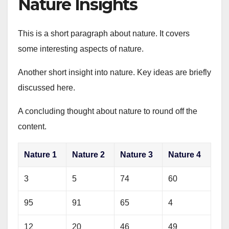
Nature Insights
This is a short paragraph about nature. It covers
some interesting aspects of nature.
Another short insight into nature. Key ideas are briefly
discussed here.
A concluding thought about nature to round off the
content.
Nature 1
Nature 2
Nature 3
Nature 4
3
5
74
60
95
91
65
4
12
20
46
49