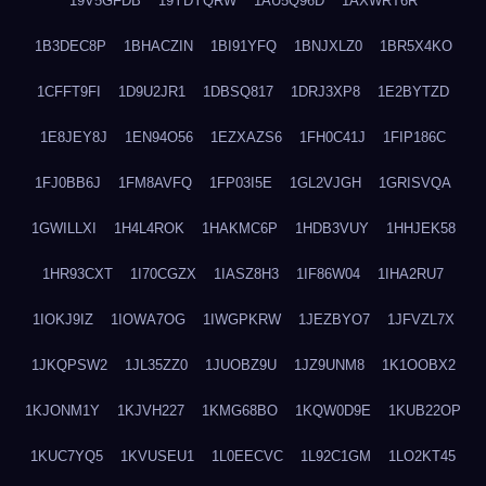
19V5GFDB
19YDYQRW
1AU5Q96D
1AXWRT6R
1B3DEC8P
1BHACZIN
1BI91YFQ
1BNJXLZ0
1BR5X4KO
1CFFT9FI
1D9U2JR1
1DBSQ817
1DRJ3XP8
1E2BYTZD
1E8JEY8J
1EN94O56
1EZXAZS6
1FH0C41J
1FIP186C
1FJ0BB6J
1FM8AVFQ
1FP03I5E
1GL2VJGH
1GRISVQA
1GWILLXI
1H4L4ROK
1HAKMC6P
1HDB3VUY
1HHJEK58
1HR93CXT
1I70CGZX
1IASZ8H3
1IF86W04
1IHA2RU7
1IOKJ9IZ
1IOWA7OG
1IWGPKRW
1JEZBYO7
1JFVZL7X
1JKQPSW2
1JL35ZZ0
1JUOBZ9U
1JZ9UNM8
1K1OOBX2
1KJONM1Y
1KJVH227
1KMG68BO
1KQW0D9E
1KUB22OP
1KUC7YQ5
1KVUSEU1
1L0EECVC
1L92C1GM
1LO2KT45