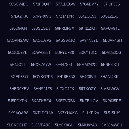
56SCV4BG
571FDQ4T
5771DEGW
57G6BV7Y
57IUFJJS
57LA2HJ6
57N9R0VG
57Z141YR
584ZQC53
58G12L5U
595U946N
59BSESDJ
59FRMR7X
59T11ZKH
5AFUR9TL
5AOPNSAW
5AQL07P2
5ASS9KJO
5AY4N3YE
5B3AF4SH
5CDCU7YL
5CWV233T
5DFYUFZ0
5DKYT31C
5DM253CG
5E4JC1TI
5EXK7A7W
5F447S51
5FMM242C
5FNR39CT
5GEF3377
5GYKO7P3
5H18E5N3
5H4C8VII
5HANI4XK
5HER0XEV
5HNS21Z8
5IFXGJFK
5IITXOZY
5IVSLWGV
5J5FOXDN
5KAFKBC4
5KEFVRBK
5KFBILGV
5KP635PE
5KSAQAB8
5KT1DCUW
5KZYHXKG
5L1KPI2V
5L515L3S
5LCKQGH7
5LOVPA8C
5LY0K9GU
5M4U4YA3
5M8JMWFU