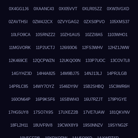
0X4GG1J6
0XAANC43
0XI05VVT
0XLR0SZZ
0XW3VGXD
0ZAVTHSI
0ZM4J2CX
0ZVYGAG2
0ZXS0PVO
105XMS37
10LFO9CA
10SRNZZ2
10ZH1AUS
10ZZI8A5
1103WHO1
11MGVORK
11P2UCTJ
126I93O6
12FS3WHV
12HZ1JWW
12K469CE
12QCPWZN
12UKQO0N
133P7UOC
13COV7L8
14GYHZ3D
14H4A825
14M9BJ75
14NJ13LJ
14PRJLGB
14PRLC85
14WY7OYZ
1546DY9V
15B2SHBQ
15C9WR6H
160ON64P
16P9KSF6
16SBWI43
16U7RZJT
179PIGYE
17HG5UY8
17SO7X9S
17UXEZ2B
17VE7UAW
181QKVNV
18FL2H11
18UVF9V8
19CWX8Y9
19S0NNZV
19SYNG2F