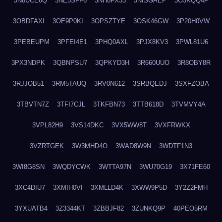
3N8UCE6Q
3NE5SFF6
3NH0FX33
3NISGAEP
3O3KQQ4F
3OBDFAXI
3OE9P0KI
3OPSZTYE
3OSK46GW
3P20H0VW
3PEBEUPM
3PFEI4E1
3PHQ0AXL
3PJX8KV3
3PWL81U6
3PX3NDPK
3QBNPSU7
3QPKYD3H
3R660UUO
3R8OBY8R
3RJJOB51
3RM5TAUQ
3RV0N612
3SRBQEDJ
3SXFZOBA
3TBVTN7Z
3TFI7CJL
3TKFBN73
3TTB618D
3TVMVY4A
3VPL82H9
3VS14DKC
3VX5WW8T
3VXFRWKX
3VZRTGEK
3W3MHD4O
3WAD8W9N
3WDTF1N3
3WI8G8SN
3WQDYCWK
3WTTA97N
3WU70G19
3X71FE60
3XC4DIU7
3XMIH0VI
3XMLLD4K
3XWW9P5D
3Y2Z2FMH
3YXUATB4
3Z3344KT
3ZBBJF82
3ZUNKQ9P
40PEO5RM