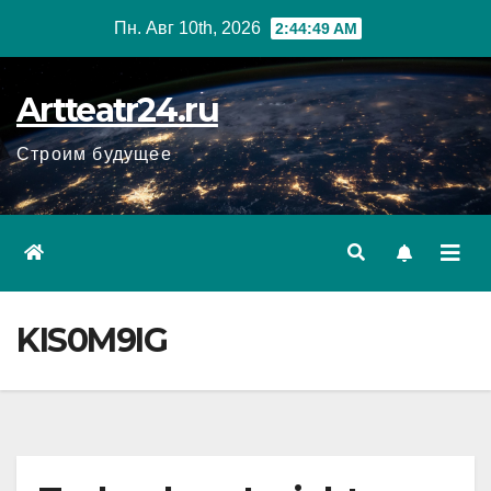
Перейти
Пн. Авг 10th, 2026
2:44:50 AM
к
содержанию
Artteatr24.ru
Строим будущее
KIS0M9IG