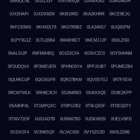
0IM5QCNL
0IUZL33Y
0J6YMSQ9
0JAWX05J
0JMG9NJH
0JX5HAPI
0JXDX9ZM
0K8I19RD
0KA2KHRR
0KCE9EJG
0KFC83WS
0KHXDLT8
0KO7R0BZ
0LA240G7
0LIQ91PM
0LPY3G1Z
0LTLQ0B4
0M40H0CT
0MCMJJJP
0N1LZI50
0NALSI2P
0NFM8HBQ
0O1D2CFA
0O3VCZC0
0OY5HHNM
0P2UDQV4
0P3WEUER
0PHNO5Y4
0PPJIUB7
0PUMEZB4
0QLRKCUP
0QO261FR
0QR27BKM
0QV0STGJ
0R7FXEI4
0RCWTWLK
0RH9C3CH
0S284R8O
0S4IXXQE
0S9E2KPP
0SA9HP4L
0T1MPQXC
0T8PUJB2
0T9LQ0SF
0TDEQ0TY
0TWV72OF
0U01AD7B
0U56W7B0
0UDKWD5I
0UELVNFD
0V2IXSF4
0V3N6SQF
0VJAC930
0VY5ZG3D
0W3LZD86