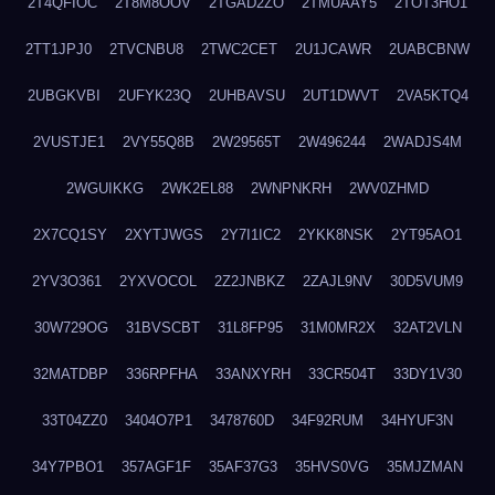
2T4QFIOC
2T8M8OOV
2TGAD2ZO
2TMUAAY5
2TOT3HO1
2TT1JPJ0
2TVCNBU8
2TWC2CET
2U1JCAWR
2UABCBNW
2UBGKVBI
2UFYK23Q
2UHBAVSU
2UT1DWVT
2VA5KTQ4
2VUSTJE1
2VY55Q8B
2W29565T
2W496244
2WADJS4M
2WGUIKKG
2WK2EL88
2WNPNKRH
2WV0ZHMD
2X7CQ1SY
2XYTJWGS
2Y7I1IC2
2YKK8NSK
2YT95AO1
2YV3O361
2YXVOCOL
2Z2JNBKZ
2ZAJL9NV
30D5VUM9
30W729OG
31BVSCBT
31L8FP95
31M0MR2X
32AT2VLN
32MATDBP
336RPFHA
33ANXYRH
33CR504T
33DY1V30
33T04ZZ0
3404O7P1
3478760D
34F92RUM
34HYUF3N
34Y7PBO1
357AGF1F
35AF37G3
35HVS0VG
35MJZMAN