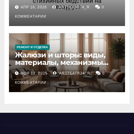
влияние анализа
АПР 16, 2026
ARTTEATR24_R
0
стихийных бедствий на
тезауруса
КОММЕНТАРИИ
РЕМОНТ И ОТДЕЛКА
Жалюзи и шторы: виды,
материалы, механизмы
управления и уход
НОЯ 12, 2025
ARTTEATR24_R
0
КОММЕНТАРИИ