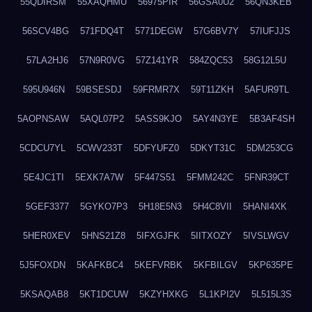
55QDIRSM
55XAQHMU
56975PIR
56GSA0U2
56QN3KEB
56SCV4BG
571FDQ4T
5771DEGW
57G6BV7Y
57IUFJJS
57LA2HJ6
57N9R0VG
57Z141YR
584ZQC53
58G12L5U
595U946N
59BSESDJ
59FRMR7X
59T11ZKH
5AFUR9TL
5AOPNSAW
5AQL07P2
5ASS9KJO
5AY4N3YE
5B3AF4SH
5CDCU7YL
5CWV233T
5DFYUFZ0
5DKYT31C
5DM253CG
5E4JC1TI
5EXK7A7W
5F447S51
5FMM242C
5FNR39CT
5GEF3377
5GYKO7P3
5H18E5N3
5H4C8VII
5HANI4XK
5HER0XEV
5HNS21Z8
5IFXGJFK
5IITXOZY
5IVSLWGV
5J5FOXDN
5KAFKBC4
5KEFVRBK
5KFBILGV
5KP635PE
5KSAQAB8
5KT1DCUW
5KZYHXKG
5L1KPI2V
5L515L3S