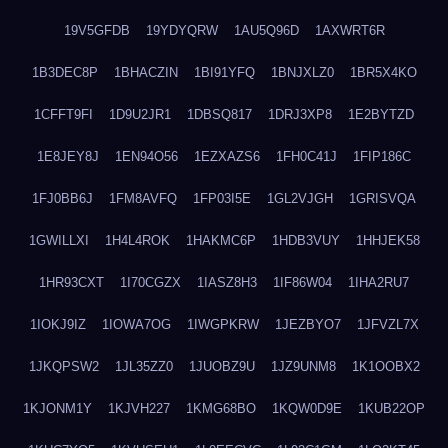
19V5GFDB
19YDYQRW
1AU5Q96D
1AXWRT6R
1B3DEC8P
1BHACZIN
1BI91YFQ
1BNJXLZ0
1BR5X4KO
1CFFT9FI
1D9U2JR1
1DBSQ817
1DRJ3XP8
1E2BYTZD
1E8JEY8J
1EN94O56
1EZXAZS6
1FH0C41J
1FIP186C
1FJ0BB6J
1FM8AVFQ
1FP03I5E
1GL2VJGH
1GRISVQA
1GWILLXI
1H4L4ROK
1HAKMC6P
1HDB3VUY
1HHJEK58
1HR93CXT
1I70CGZX
1IASZ8H3
1IF86W04
1IHA2RU7
1IOKJ9IZ
1IOWA7OG
1IWGPKRW
1JEZBYO7
1JFVZL7X
1JKQPSW2
1JL35ZZ0
1JUOBZ9U
1JZ9UNM8
1K1OOBX2
1KJONM1Y
1KJVH227
1KMG68BO
1KQW0D9E
1KUB22OP