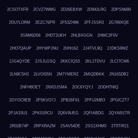
2CSOTXFR
2CVZ7WMG
2D26EBXW
2D942LRG
2DPSN680
2DU7LORM
2EZC76PR
2F53ZH8K
2FFJSSR3
2G789XQE
2G8M6D58
2HDT2UKH
2HLBXGGN
2HMC2F0V
2HO7QAUP
2HYWPJNU
2IIHI162
2J4TVL9Q
2JDKS9WZ
2JG4QYDE
2JSJLGSQ
2KKCIQS5
2KL1TDVU
2LCI7CW6
2LN9C5H3
2LVOI55N
2M7YMERZ
2MIQDBKK
2N165DB2
2NFH8OET
2NXDJSMA
2OC6YQYJ
2ODHTNIQ
2OYOC8EB
2P5KVO7J
2PB26F91
2PFU2MB3
2PGICZT7
2PJA33U1
2PK01RCU
2Q6V9UEG
2QFIABDG
2QYABSTR
2R02B74P
2RPXRAZM
2SAV54DE
2SS1XHM0
2T0TIR21