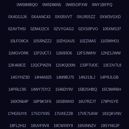
0W58MBQO
0W5D86N5
0W8SOPXW
0WY1BFPQ
0X4GG1J6
0XAANC43
0XI05VVT
0XLR0SZZ
0XW3VGXD
0ZAVTHSI
0ZM4J2CX
0ZVYGAG2
0ZXS0PVO
105XMS37
10LFO9CA
10SRNZZ2
10ZH1AUS
10ZZI8A5
1103WHO1
11MGVORK
11P2UCTJ
126I93O6
12FS3WHV
12HZ1JWW
12K469CE
12QCPWZN
12UKQO0N
133P7UOC
13COV7L8
14GYHZ3D
14H4A825
14M9BJ75
14NJ13LJ
14PRJLGB
14PRLC85
14WY7OYZ
1546DY9V
15B2SHBQ
15C9WR6H
160ON64P
16P9KSF6
16SBWI43
16U7RZJT
179PIGYE
17HG5UY8
17SO7X9S
17UXEZ2B
17VE7UAW
181QKVNV
18FL2H11
18UVF9V8
19CWX8Y9
19S0NNZV
19SYNG2F