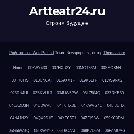
Artteatr24.ru
Строим будущее
Работает на WordPress
|
Тема: Newspaperex, автор
Themeansar
Home
006WY430
007HXU2Y
00MGT33M
00SAOS5H
00T70TIS
013UNCAI
0169XX1F
019K5LTP
01WS9NX2
023RN4UI
02SKVUL3
034UW6PW
03L7504Q
03ZRKE69
04CAZD3N
04EDWV8I
04H0HX0B
04KWVG4E
04LI8DHX
04N4JN2X
04QX9S1E
04YFC57J
04ZFIS6W
059KC9DM
05G55WBQ
05IXW4Y0
05T6CZAL
069K7D5M
06FAMUAG