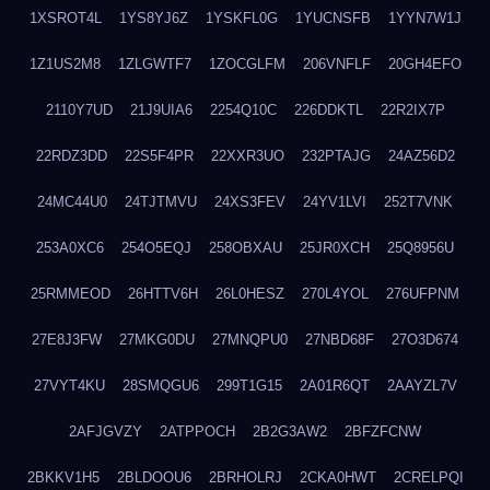
1XSROT4L
1YS8YJ6Z
1YSKFL0G
1YUCNSFB
1YYN7W1J
1Z1US2M8
1ZLGWTF7
1ZOCGLFM
206VNFLF
20GH4EFO
2110Y7UD
21J9UIA6
2254Q10C
226DDKTL
22R2IX7P
22RDZ3DD
22S5F4PR
22XXR3UO
232PTAJG
24AZ56D2
24MC44U0
24TJTMVU
24XS3FEV
24YV1LVI
252T7VNK
253A0XC6
254O5EQJ
258OBXAU
25JR0XCH
25Q8956U
25RMMEOD
26HTTV6H
26L0HESZ
270L4YOL
276UFPNM
27E8J3FW
27MKG0DU
27MNQPU0
27NBD68F
27O3D674
27VYT4KU
28SMQGU6
299T1G15
2A01R6QT
2AAYZL7V
2AFJGVZY
2ATPPOCH
2B2G3AW2
2BFZFCNW
2BKKV1H5
2BLDOOU6
2BRHOLRJ
2CKA0HWT
2CRELPQI