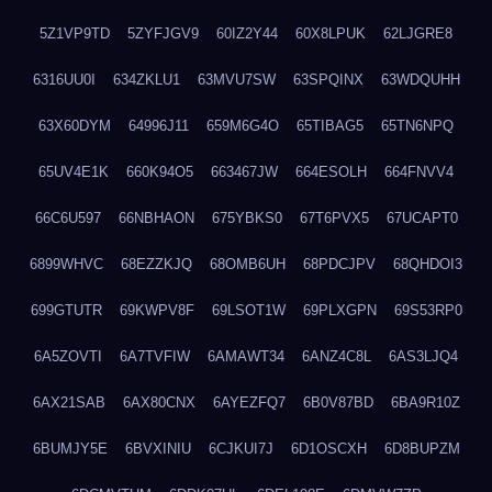
5Z1VP9TD
5ZYFJGV9
60IZ2Y44
60X8LPUK
62LJGRE8
6316UU0I
634ZKLU1
63MVU7SW
63SPQINX
63WDQUHH
63X60DYM
64996J11
659M6G4O
65TIBAG5
65TN6NPQ
65UV4E1K
660K94O5
663467JW
664ESOLH
664FNVV4
66C6U597
66NBHAON
675YBKS0
67T6PVX5
67UCAPT0
6899WHVC
68EZZKJQ
68OMB6UH
68PDCJPV
68QHDOI3
699GTUTR
69KWPV8F
69LSOT1W
69PLXGPN
69S53RP0
6A5ZOVTI
6A7TVFIW
6AMAWT34
6ANZ4C8L
6AS3LJQ4
6AX21SAB
6AX80CNX
6AYEZFQ7
6B0V87BD
6BA9R10Z
6BUMJY5E
6BVXINIU
6CJKUI7J
6D1OSCXH
6D8BUPZM