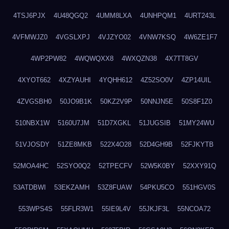
4TSJ6PJX
4U48QGQ2
4UMM8LXA
4UNHPQM1
4URT243L
4VFMWJZ0
4VGSLXPJ
4VJZYO02
4VNW7KSQ
4W6ZE1F7
4WP2PW82
4WQWQXX8
4WXQZN38
4X7TT8GV
4XYOT662
4XZYAUHI
4YQHH612
4Z52SO0V
4ZP14UIL
4ZVGSBH0
50JO9B1K
50KZ2V9P
50NNJN5E
50S8F1Z0
510NBX1W
5160U7JM
51D7XGKL
51JUGSIB
51MY24WU
51VJOSDY
51ZE8MKB
522X4O28
52D4GH9B
52FJKYTB
52MOA4HC
52SYO0Q2
52TPECFV
52W5K0BY
52XXY91Q
53ATDBWI
53EKZAMH
53Z8FUAW
54PKU5CO
551HGV0S
553WPS4S
55FLR3W1
55IE9L4V
55JKJF3L
55NCOA72