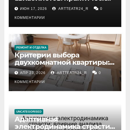
рекомендации
ИЮН 17, 2026
ARTTEATR24_R
0
КОММЕНТАРИИ
РЕМОНТ И ОТДЕЛКА
Критерии выбора
двухкомнатной квартиры:
планировка, площадь,
АПР 23, 2026
ARTTEATR24_R
0
состояние и документация
КОММЕНТАРИИ
UNCATEGORISED
Адаптивная
электродинамика страсти: