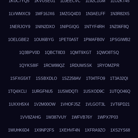
1KUC7YQ5
1KVUSEU1
1L0EECVC
1L92C1GM
1LO2KT45
1LVWMXC9
1MF16JX6
1MZGQ4D3
1N3AELFF
1N3R82X5
1NERJOY9
1NIN2DXO
1NIPGIQG
1NTYF4RH
1NZ06F8Q
1OELGBE2
1OUI6BYG
1PET0A5T
1PMAFB0V
1PSGIWB2
1Q3BPV0D
1QBCT8D3
1QMT9XGT
1QWO8TSQ
1QYKS8IF
1RCW99QZ
1RDUWSSK
1RYOMZPR
1SFXG5XT
1SSBXDLO
1SZ258AV
1T04TFO9
1T3A32QI
1TQ4XCLI
1URGFNU5
1USMDQTI
1USXOD9C
1UTQO46Q
1UXXH5X4
1V2M00OW
1VHOFJ5Z
1VLGOT3L
1VT6PD21
1VV8ZAHG
1W387VUY
1WFVB76Y
1WPX7P03
1WUHK6D4
1X9NP2FS
1XEHVF4N
1XFRA9ZO
1XS2YS68