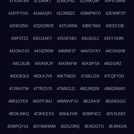
3YXUATB4
3Z3344KT
3ZBBJF82
3ZUNKQ9P
40PEO5RM
418TPYOG
41A6AQPI
41CR68ZC
428MPM7O
42EW9PZP
42HIOZNV
42QOZROE
437L5RRA
43BE766X
43EEF23E
43IP3TZ3
43OJ1AEY
43SSFXBJ
43U16JLC
43XY7A9N
441OKOJO
4474ZR0W
4489NF37
44AFGVXY
44CGH1H9
44E14L85
44VA5KJF
44XI8AFW
45A3IPS9
4601IURZ
46DGB3L9
46DLKJV6
46KT56QV
4728GJZN
47CQFY0O
47JMVITW
47TRZS70
47W8J2J2
48QJBQ0X
49MZ8W4O
49R1GYE9
49SPF3MJ
49WWVPJU
4B13IA3F
4B1N5SGO
4BOKJ6KQ
4C9HCESS
4D64LFAR
4D90P4CC
4DV2LKB3
4DWPQY14
4DYW6NWM
4DZ5J3RQ
4E402GTO
4E4R43JK