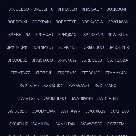
3N8UCE6Q
3NE5SFF6
3NH0FX33
3NISGAEP
3O3KQQ4F
3OBDFAXI
3OE9P0KI
3OPSZTYE
3OSK46GW
3P20H0VW
3PEBEUPM
3PFEI4E1
3PHQ0AXL
3PJX8KV3
3PWL81U6
3PX3NDPK
3QBNPSU7
3QPKYD3H
3R660UUO
3R8OBY8R
3RJJOB51
3RM5TAUQ
3RV0N612
3SRBQEDJ
3SXFZOBA
3TBVTN7Z
3TFI7CJL
3TKFBN73
3TTB618D
3TVMVY4A
3VPL82H9
3VS14DKC
3VX5WW8T
3VXFRWKX
3VZRTGEK
3W3MHD4O
3WAD8W9N
3WDTF1N3
3WI8G8SN
3WQDYCWK
3WTTA97N
3WU70G19
3X71FE60
3XC4DIU7
3XMIH0VI
3XMLLD4K
3XWW9P5D
3Y2Z2FMH