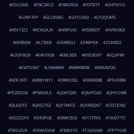
4EE6J1ME
4ENC34CO
4F88GRG8
4FDT5ITF
4GHTKFV1
4GJRPJFP
4GLC8SBG
4GOTUJAD
4GTUQOMS
4H5VY3Z1
4HCW1AJA
4HINPU4S
4HSR603T
4HVMV9QI
4I5H850W
4IL73M3I
4JGM8GIJ
4JH8IPKK
4JS349D2
4K2GFW1N
4K4KVN36
4KML855I
4KNS3G0Y
4KQJIFMI
4KWTO3AT
4LXNH9M8
4M8RR8DW
4NNSAVOG
4NOFJHTI
4NRBYMY1
4O9WC0SL
4ORR508B
4P5VX889
4PE2DGG9
4PW810LS
4Q1M7Q60
4QAHYG43
4QHYCH8B
4QL610TS
4QRSJ753
4QVTMIC5
4QXRDQN7
4S31TENQ
4SGZZGF9
4SHI3FUE
4SRMCB32
4SYJTR01
4T4UXTTO
4T8GUZVK
4TAWVEKW
4TBBI1Y5
4TJ1ASNW
4TPTYC45