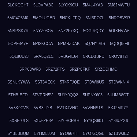
5LCKQGH7
5LOVPA8C
5LY0K9GU
5M4U4YA3
5M8JMWFU
5MC4C6M0
5MOLUGED
5NCKLFPQ
5NI5PO7L
5NROBV9R
5NSPSK7R
5NYZ03GV
5NZ2F7XQ
5OGIRQDY
5OIXNVW6
5OPF8A7F
5PI2KCCW
5PMRZDAK
5Q7NY9BS
5QDQI5F8
5QL8UU2J
5RALQ21C
5RBG4E64
5RCDBBFD
5ROV8T2I
5RP6DWR8
5RZ72FTS
5RZPCFKF
5RZQDHMO
5SNLKYWW
5ST3XE0K
5T4RFJQE
5TDWI9U5
5TDWKNIX
5THBIEFD
5TVPRN5V
5UJY0QQ2
5UPNX603
5UUMB8OT
5V5K9CVS
5VB3LIYB
5VTXJVNC
5VVNNS1S
5XJ2MR7Y
5XSF9JLS
5XU6ZP3A
5Y0HCRBH
5Y1QS60T
5Y86UZX6
5YB5BBQM
5YHM530M
5YO667IH
5YO7ZQGL
5Z1BWJEZ