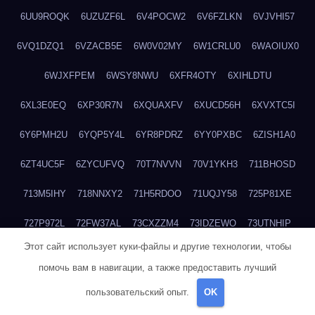
6UU9ROQK
6UZUZF6L
6V4POCW2
6V6FZLKN
6VJVHI57
6VQ1DZQ1
6VZACB5E
6W0V02MY
6W1CRLU0
6WAOIUX0
6WJXFPEM
6WSY8NWU
6XFR4OTY
6XIHLDTU
6XL3E0EQ
6XP30R7N
6XQUAXFV
6XUCD56H
6XVXTC5I
6Y6PMH2U
6YQP5Y4L
6YR8PDRZ
6YY0PXBC
6ZISH1A0
6ZT4UC5F
6ZYCUFVQ
70T7NVVN
70V1YKH3
711BHOSD
713M5IHY
718NNXY2
71H5RDOO
71UQJY58
725P81XE
727P972L
72FW37AL
73CXZZM4
73IDZEWO
73UTNHIP
Этот сайт использует куки-файлы и другие технологии, чтобы
73VKAF4E
740HGIUK
745ACL1O
74DPJX4S
74DVDXRM
помочь вам в навигации, а также предоставить лучший
74FGRN3A
7612HD1B
7651K273
76BJGQ4F
76G4013Z
пользовательский опыт.
OK
76HU4CRK
76LLJI2Y
7777M27H
77BED9B2
77BGMMG4