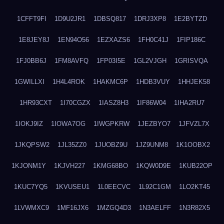
1CFFT9FI
1D9U2JR1
1DBSQ817
1DRJ3XP8
1E2BYTZD
1E8JEY8J
1EN94O56
1EZXAZS6
1FH0C41J
1FIP186C
1FJ0BB6J
1FM8AVFQ
1FP03I5E
1GL2VJGH
1GRISVQA
1GWILLXI
1H4L4ROK
1HAKMC6P
1HDB3VUY
1HHJEK58
1HR93CXT
1I70CGZX
1IASZ8H3
1IF86W04
1IHA2RU7
1IOKJ9IZ
1IOWA7OG
1IWGPKRW
1JEZBYO7
1JFVZL7X
1JKQPSW2
1JL35ZZ0
1JUOBZ9U
1JZ9UNM8
1K1OOBX2
1KJONM1Y
1KJVH227
1KMG68BO
1KQW0D9E
1KUB22OP
1KUC7YQ5
1KVUSEU1
1L0EECVC
1L92C1GM
1LO2KT45
1LVWMXC9
1MF16JX6
1MZGQ4D3
1N3AELFF
1N3R82X5