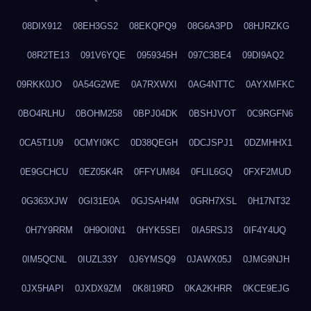
08DIX912
08EH3GS2
08EKQPQ9
08G6A3PD
08HJRZKG
08R2TE13
091V6YQE
0959345H
097C3BE4
09DI9AQ2
09RKK0JO
0A54G2WE
0A7RXWXI
0AG4NTTC
0AYXMFKC
0BO4RLHU
0BOHM258
0BPJ04DK
0BSHJVOT
0C9RGFN6
0CA5T1U9
0CMYI0KC
0D38QEGH
0DCJSPJ1
0DZMHHX1
0E9GCHCU
0EZ05K4R
0FFYUM84
0FLIL6GQ
0FXF2MUD
0G363XJW
0GI31E0A
0GJSAH4M
0GRH7XSL
0H17NT32
0H7Y9RRM
0H9OI0N1
0HYK5SEI
0IA5RSJ3
0IF4Y4UQ
0IM5QCNL
0IUZL33Y
0J6YMSQ9
0JAWX05J
0JMG9NJH
0JX5HAPI
0JXDX9ZM
0K8I19RD
0KA2KHRR
0KCE9EJG