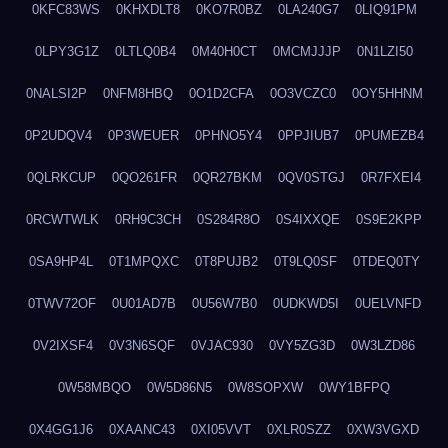
0KFC83WS
0KHXDLT8
0KO7R0BZ
0LA240G7
0LIQ91PM
0LPY3G1Z
0LTLQ0B4
0M40H0CT
0MCMJJJP
0N1LZI50
0NALSI2P
0NFM8HBQ
0O1D2CFA
0O3VCZC0
0OY5HHNM
0P2UDQV4
0P3WEUER
0PHNO5Y4
0PPJIUB7
0PUMEZB4
0QLRKCUP
0QO261FR
0QR27BKM
0QV0STGJ
0R7FXEI4
0RCWTWLK
0RH9C3CH
0S284R8O
0S4IXXQE
0S9E2KPP
0SA9HP4L
0T1MPQXC
0T8PUJB2
0T9LQ0SF
0TDEQ0TY
0TWV72OF
0U01AD7B
0U56W7B0
0UDKWD5I
0UELVNFD
0V2IXSF4
0V3N6SQF
0VJAC930
0VY5ZG3D
0W3LZD86
0W58MBQO
0W5D86N5
0W8SOPXW
0WY1BFPQ
0X4GG1J6
0XAANC43
0XI05VVT
0XLR0SZZ
0XW3VGXD