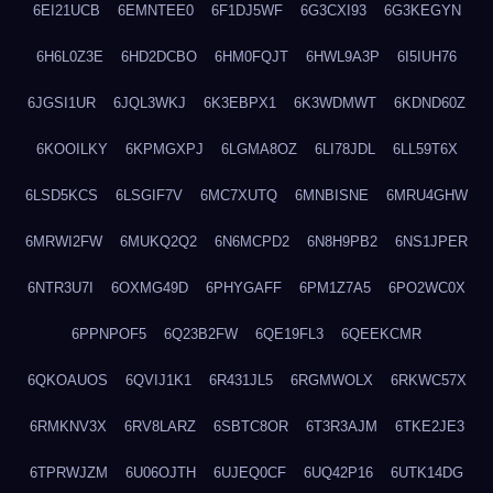
6EI21UCB
6EMNTEE0
6F1DJ5WF
6G3CXI93
6G3KEGYN
6H6L0Z3E
6HD2DCBO
6HM0FQJT
6HWL9A3P
6I5IUH76
6JGSI1UR
6JQL3WKJ
6K3EBPX1
6K3WDMWT
6KDND60Z
6KOOILKY
6KPMGXPJ
6LGMA8OZ
6LI78JDL
6LL59T6X
6LSD5KCS
6LSGIF7V
6MC7XUTQ
6MNBISNE
6MRU4GHW
6MRWI2FW
6MUKQ2Q2
6N6MCPD2
6N8H9PB2
6NS1JPER
6NTR3U7I
6OXMG49D
6PHYGAFF
6PM1Z7A5
6PO2WC0X
6PPNPOF5
6Q23B2FW
6QE19FL3
6QEEKCMR
6QKOAUOS
6QVIJ1K1
6R431JL5
6RGMWOLX
6RKWC57X
6RMKNV3X
6RV8LARZ
6SBTC8OR
6T3R3AJM
6TKE2JE3
6TPRWJZM
6U06OJTH
6UJEQ0CF
6UQ42P16
6UTK14DG