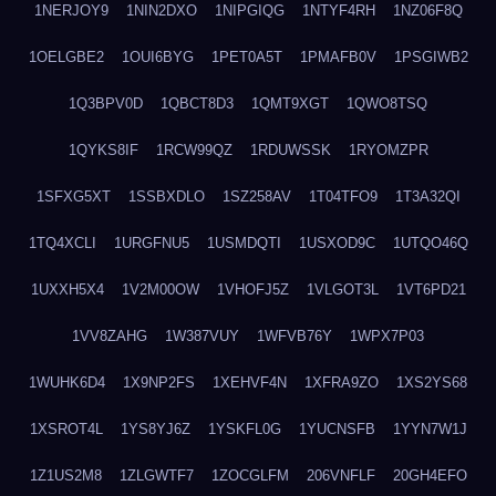
1NERJOY9
1NIN2DXO
1NIPGIQG
1NTYF4RH
1NZ06F8Q
1OELGBE2
1OUI6BYG
1PET0A5T
1PMAFB0V
1PSGIWB2
1Q3BPV0D
1QBCT8D3
1QMT9XGT
1QWO8TSQ
1QYKS8IF
1RCW99QZ
1RDUWSSK
1RYOMZPR
1SFXG5XT
1SSBXDLO
1SZ258AV
1T04TFO9
1T3A32QI
1TQ4XCLI
1URGFNU5
1USMDQTI
1USXOD9C
1UTQO46Q
1UXXH5X4
1V2M00OW
1VHOFJ5Z
1VLGOT3L
1VT6PD21
1VV8ZAHG
1W387VUY
1WFVB76Y
1WPX7P03
1WUHK6D4
1X9NP2FS
1XEHVF4N
1XFRA9ZO
1XS2YS68
1XSROT4L
1YS8YJ6Z
1YSKFL0G
1YUCNSFB
1YYN7W1J
1Z1US2M8
1ZLGWTF7
1ZOCGLFM
206VNFLF
20GH4EFO