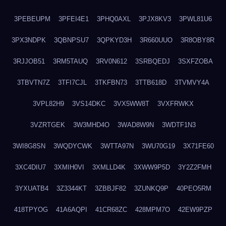
3PEBEUPM
3PFEI4E1
3PHQ0AXL
3PJX8KV3
3PWL81U6
3PX3NDPK
3QBNPSU7
3QPKYD3H
3R660UUO
3R8OBY8R
3RJJOB51
3RM5TAUQ
3RV0N612
3SRBQEDJ
3SXFZOBA
3TBVTN7Z
3TFI7CJL
3TKFBN73
3TTB618D
3TVMVY4A
3VPL82H9
3VS14DKC
3VX5WW8T
3VXFRWKX
3VZRTGEK
3W3MHD4O
3WAD8W9N
3WDTF1N3
3WI8G8SN
3WQDYCWK
3WTTA97N
3WU70G19
3X71FE60
3XC4DIU7
3XMIH0VI
3XMLLD4K
3XWW9P5D
3Y2Z2FMH
3YXUATB4
3Z3344KT
3ZBBJF82
3ZUNKQ9P
40PEO5RM
418TPYOG
41A6AQPI
41CR68ZC
428MPM7O
42EW9PZP