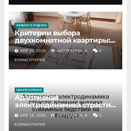
РЕМОНТ И ОТДЕЛКА
Критерии выбора
двухкомнатной квартиры:
планировка, площадь,
АПР 23, 2026
ARTTEATR24_R
0
состояние и документация
КОММЕНТАРИИ
UNCATEGORISED
Адаптивная
электродинамика страсти:
влияние анализа
АПР 16, 2026
ARTTEATR24_R
0
стихийных бедствий на
тезауруса
КОММЕНТАРИИ