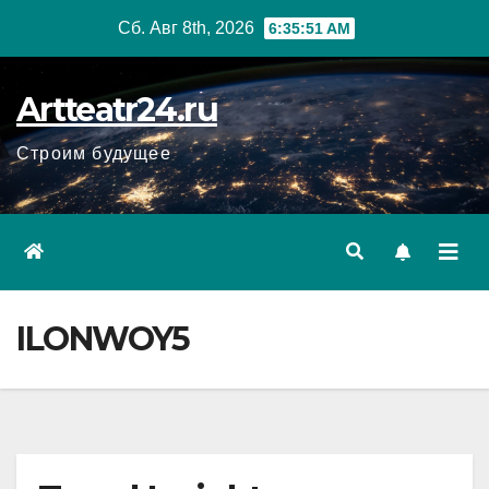
Перейти
Сб. Авг 8th, 2026
6:35:52 AM
к
содержанию
Artteatr24.ru
Строим будущее
ILONWOY5