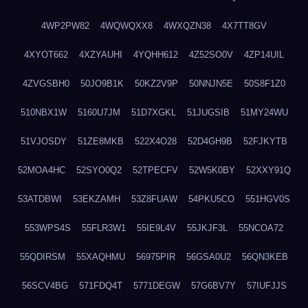
4WP2PW82
4WQWQXX8
4WXQZN38
4X7TT8GV
4XYOT662
4XZYAUHI
4YQHH612
4Z52SO0V
4ZP14UIL
4ZVGSBH0
50JO9B1K
50KZ2V9P
50NNJN5E
50S8F1Z0
510NBX1W
5160U7JM
51D7XGKL
51JUGSIB
51MY24WU
51VJOSDY
51ZE8MKB
522X4O28
52D4GH9B
52FJKYTB
52MOA4HC
52SYO0Q2
52TPECFV
52W5K0BY
52XXY91Q
53ATDBWI
53EKZAMH
53Z8FUAW
54PKU5CO
551HGV0S
553WPS4S
55FLR3W1
55IE9L4V
55JKJF3L
55NCOA72
55QDIRSM
55XAQHMU
56975PIR
56GSA0U2
56QN3KEB
56SCV4BG
571FDQ4T
5771DEGW
57G6BV7Y
57IUFJJS