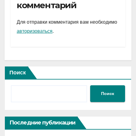
gr
s
а
комментарий
a
A
в
m
p
и
Для отправки комментария вам необходимо
p
ть
авторизоваться
.
Поиск
Поиск
Последние публикации