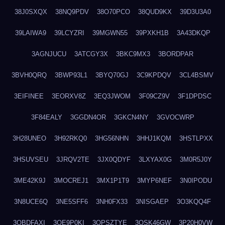
38J0SXQX
38NQ9PDV
38O70PCO
38QUD9KX
39D3U3A0
39LAIWA9
39LCYZRI
39MGWN55
39PXKH1B
3A43DKQP
3AGNJUCU
3ATCGY3X
3BKC9MX3
3BORDPAR
3BVH0QRQ
3BWP93L1
3BYQ70GJ
3C9KPDQV
3CL4BSMV
3EIFINEE
3EORXV8Z
3EQ3JWOM
3F09CZ9V
3F1DPDSC
3F84EALY
3GGDN4OR
3GKCN4NY
3GVOCWRP
3H28UNEO
3H92RKQ0
3HG56NHN
3HHJ1KQM
3HSTLPXX
3HSUVSEU
3JRQV2TE
3JX0QDYF
3LXYAX0G
3M0R5J0Y
3ME42K9J
3MOCREJ1
3MX1P1T9
3MYP6NEF
3N0IPODU
3N8UCE6Q
3NE5SFF6
3NH0FX33
3NISGAEP
3O3KQQ4F
3OBDFAXI
3OE9P0KI
3OPSZTYE
3OSK46GW
3P20H0VW