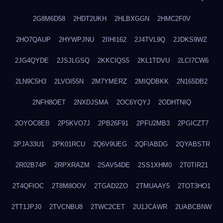
2G8M6D58
2HDT2UKH
2HLBXGGN
2HMC2F0V
2HO7QAUP
2HYWPJNU
2IIHI162
2J4TVL9Q
2JDKS9WZ
2JG4QYDE
2JSJLGSQ
2KKCIQS5
2KL1TDVU
2LCI7CW6
2LN9C5H3
2LVOI55N
2M7YMERZ
2MIQDBKK
2N165DB2
2NFH8OET
2NXDJSMA
2OC6YQYJ
2ODHTNIQ
2OYOC8EB
2P5KVO7J
2PB26F91
2PFU2MB3
2PGICZT7
2PJA33U1
2PK01RCU
2Q6V9UEG
2QFIABDG
2QYABSTR
2R02B74P
2RPXRAZM
2SAV54DE
2SS1XHM0
2T0TIR21
2T4QFIOC
2T8M8OOV
2TGAD2ZO
2TMUAAY5
2TOT3HO1
2TT1JPJ0
2TVCNBU8
2TWC2CET
2U1JCAWR
2UABCBNW