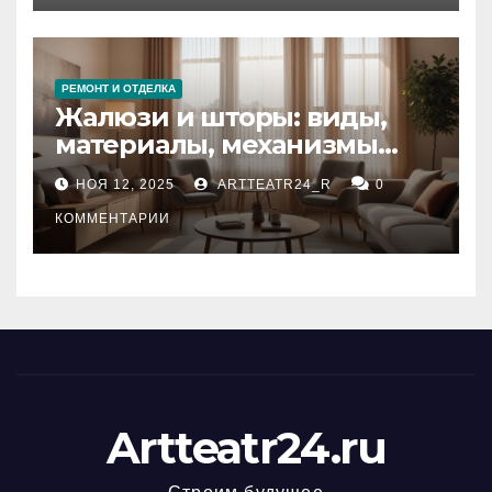
РЕМОНТ И ОТДЕЛКА
Жалюзи и шторы: виды,
материалы, механизмы
управления и уход
НОЯ 12, 2025
ARTTEATR24_R
0
КОММЕНТАРИИ
Artteatr24.ru