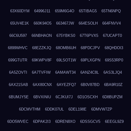
63X60DYM
64996J11
659M6G4O
65TIBAG5
65TN6NPQ
65UV4E1K
660K94O5
663467JW
664ESOLH
664FNVV4
66C6U597
66NBHAON
675YBKS0
67T6PVX5
67UCAPT0
6899WHVC
68EZZKJQ
68OMB6UH
68PDCJPV
68QHDOI3
699GTUTR
69KWPV8F
69LSOT1W
69PLXGPN
69S53RP0
6A5ZOVTI
6A7TVFIW
6AMAWT34
6ANZ4C8L
6AS3LJQ4
6AX21SAB
6AX80CNX
6AYEZFQ7
6B0V87BD
6BA9R10Z
6BUMJY5E
6BVXINIU
6CJKUI7J
6D1OSCXH
6D8BUPZM
6DCMVTHM
6DDK07UL
6DEL198E
6DMVW7ZP
6DO5WVEC
6DPAK2I3
6DREN8XO
6DSSGCV5
6EEGL9Z9