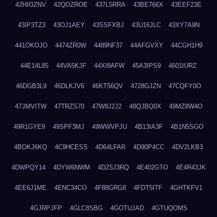
42HIOZNV
42QOZROE
437L5RRA
43BE766X
43EEF23E
43IP3TZ3
43OJ1AEY
43SSFXBJ
43U16JLC
43XY7A9N
441OKOJO
4474ZR0W
4489NF37
44AFGVXY
44CGH1H9
44E14L85
44VA5KJF
44XI8AFW
45A3IPS9
4601IURZ
46DGB3L9
46DLKJV6
46KT56QV
4728GJZN
47CQFY0O
47JMVITW
47TRZS70
47W8J2J2
48QJBQ0X
49MZ8W4O
49R1GYE9
49SPF3MJ
49WWVPJU
4B13IA3F
4B1N5SGO
4BOKJ6KQ
4C9HCESS
4D64LFAR
4D90P4CC
4DV2LKB3
4DWPQY14
4DYW6NWM
4DZ5J3RQ
4E402GTO
4E4R43JK
4EE6J1ME
4ENC34CO
4F88GRG8
4FDT5ITF
4GHTKFV1
4GJRPJFP
4GLC8SBG
4GOTUJAD
4GTUQOMS