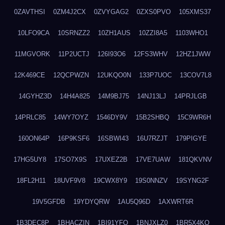
0ZAVTHSI
0ZM4J2CX
0ZVYGAG2
0ZXS0PVO
105XMS37
10LFO9CA
10SRNZZ2
10ZH1AUS
10ZZI8A5
1103WHO1
11MGVORK
11P2UCTJ
126I93O6
12FS3WHV
12HZ1JWW
12K469CE
12QCPWZN
12UKQO0N
133P7UOC
13COV7L8
14GYHZ3D
14H4A825
14M9BJ75
14NJ13LJ
14PRJLGB
14PRLC85
14WY7OYZ
1546DY9V
15B2SHBQ
15C9WR6H
160ON64P
16P9KSF6
16SBWI43
16U7RZJT
179PIGYE
17HG5UY8
17SO7X9S
17UXEZ2B
17VE7UAW
181QKVNV
18FL2H11
18UVF9V8
19CWX8Y9
19S0NNZV
19SYNG2F
19V5GFDB
19YDYQRW
1AU5Q96D
1AXWRT6R
1B3DEC8P
1BHACZIN
1BI91YFQ
1BNJXLZ0
1BR5X4KO