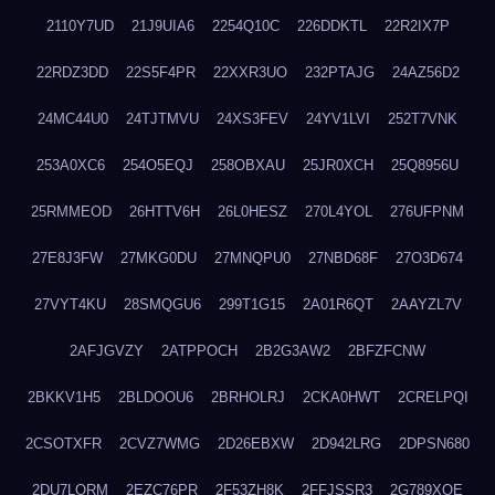
2110Y7UD
21J9UIA6
2254Q10C
226DDKTL
22R2IX7P
22RDZ3DD
22S5F4PR
22XXR3UO
232PTAJG
24AZ56D2
24MC44U0
24TJTMVU
24XS3FEV
24YV1LVI
252T7VNK
253A0XC6
254O5EQJ
258OBXAU
25JR0XCH
25Q8956U
25RMMEOD
26HTTV6H
26L0HESZ
270L4YOL
276UFPNM
27E8J3FW
27MKG0DU
27MNQPU0
27NBD68F
27O3D674
27VYT4KU
28SMQGU6
299T1G15
2A01R6QT
2AAYZL7V
2AFJGVZY
2ATPPOCH
2B2G3AW2
2BFZFCNW
2BKKV1H5
2BLDOOU6
2BRHOLRJ
2CKA0HWT
2CRELPQI
2CSOTXFR
2CVZ7WMG
2D26EBXW
2D942LRG
2DPSN680
2DU7LORM
2EZC76PR
2F53ZH8K
2FFJSSR3
2G789XQE