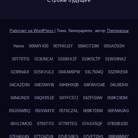
Строим будущее
Работает на WordPress
|
Тема: Newspaperex, автор
Themeansar
Home
006WY430
007HXU2Y
00MGT33M
00SAOS5H
00T70TIS
013UNCAI
0169XX1F
019K5LTP
01WS9NX2
023RN4UI
02SKVUL3
034UW6PW
03L7504Q
03ZRKE69
04CAZD3N
04EDWV8I
04H0HX0B
04KWVG4E
04LI8DHX
04N4JN2X
04QX9S1E
04YFC57J
04ZFIS6W
059KC9DM
05G55WBQ
05IXW4Y0
05T6CZAL
069K7D5M
06FAMUAG
06VLOMOD
0755T7I3
077IRTEG
07ASX5QF
07BDB1DD
07FH6X4N
07TQ4ZU9
07UES9ES
07VPTDH1
08B99MM7