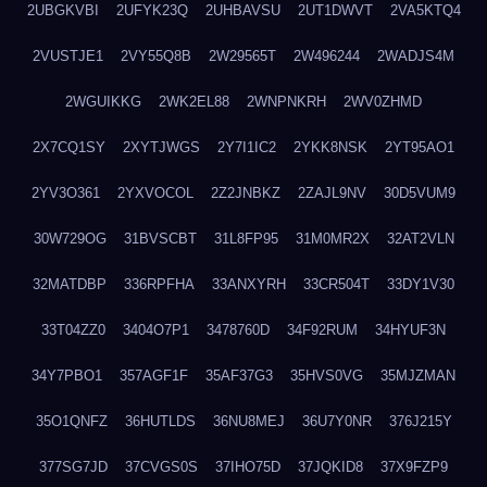
2UBGKVBI
2UFYK23Q
2UHBAVSU
2UT1DWVT
2VA5KTQ4
2VUSTJE1
2VY55Q8B
2W29565T
2W496244
2WADJS4M
2WGUIKKG
2WK2EL88
2WNPNKRH
2WV0ZHMD
2X7CQ1SY
2XYTJWGS
2Y7I1IC2
2YKK8NSK
2YT95AO1
2YV3O361
2YXVOCOL
2Z2JNBKZ
2ZAJL9NV
30D5VUM9
30W729OG
31BVSCBT
31L8FP95
31M0MR2X
32AT2VLN
32MATDBP
336RPFHA
33ANXYRH
33CR504T
33DY1V30
33T04ZZ0
3404O7P1
3478760D
34F92RUM
34HYUF3N
34Y7PBO1
357AGF1F
35AF37G3
35HVS0VG
35MJZMAN
35O1QNFZ
36HUTLDS
36NU8MEJ
36U7Y0NR
376J215Y
377SG7JD
37CVGS0S
37IHO75D
37JQKID8
37X9FZP9