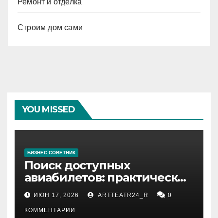
Ремонт и отделка
Строим дом сами
YOU MISSED
БИЗНЕС СОВЕТНИК
Поиск доступных
авиабилетов: практические
рекомендации
ИЮН 17, 2026
ARTTEATR24_R
0
КОММЕНТАРИИ