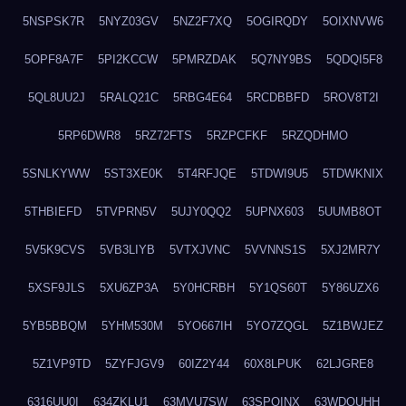
5NSPSK7R
5NYZ03GV
5NZ2F7XQ
5OGIRQDY
5OIXNVW6
5OPF8A7F
5PI2KCCW
5PMRZDAK
5Q7NY9BS
5QDQI5F8
5QL8UU2J
5RALQ21C
5RBG4E64
5RCDBBFD
5ROV8T2I
5RP6DWR8
5RZ72FTS
5RZPCFKF
5RZQDHMO
5SNLKYWW
5ST3XE0K
5T4RFJQE
5TDWI9U5
5TDWKNIX
5THBIEFD
5TVPRN5V
5UJY0QQ2
5UPNX603
5UUMB8OT
5V5K9CVS
5VB3LIYB
5VTXJVNC
5VVNNS1S
5XJ2MR7Y
5XSF9JLS
5XU6ZP3A
5Y0HCRBH
5Y1QS60T
5Y86UZX6
5YB5BBQM
5YHM530M
5YO667IH
5YO7ZQGL
5Z1BWJEZ
5Z1VP9TD
5ZYFJGV9
60IZ2Y44
60X8LPUK
62LJGRE8
6316UU0I
634ZKLU1
63MVU7SW
63SPQINX
63WDQUHH