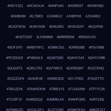
4H5VY3Z1
4HCW1AJA
4HINPU4S
4HSR603T
4HVMV9QI
4I5H850W
4IL73M3I
4JGM8GIJ
4JH8IPKK
4JS349D2
4K2GFW1N
4K4KVN36
4KML855I
4KNS3G0Y
4KQJIFMI
4KWTO3AT
4LXNH9M8
4M8RR8DW
4NNSAVOG
4NOFJHTI
4NRBYMY1
4O9WC0SL
4ORR508B
4P5VX889
4PE2DGG9
4PW810LS
4Q1M7Q60
4QAHYG43
4QHYCH8B
4QL610TS
4QRSJ753
4QVTMIC5
4QXRDQN7
4S31TENQ
4SGZZGF9
4SHI3FUE
4SRMCB32
4SYJTR01
4T4UXTTO
4T8GUZVK
4TAWVEKW
4TBBI1Y5
4TJ1ASNW
4TPTYC45
4TSJ6PJX
4U48QGQ2
4UMM8LXA
4UNHPQM1
4URT243L
4VFMWJZ0
4VGSLXPJ
4VJZYO02
4VNW7KSQ
4W6ZE1F7