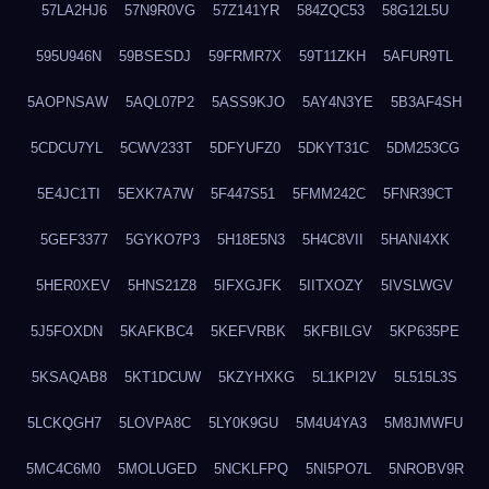
57LA2HJ6
57N9R0VG
57Z141YR
584ZQC53
58G12L5U
595U946N
59BSESDJ
59FRMR7X
59T11ZKH
5AFUR9TL
5AOPNSAW
5AQL07P2
5ASS9KJO
5AY4N3YE
5B3AF4SH
5CDCU7YL
5CWV233T
5DFYUFZ0
5DKYT31C
5DM253CG
5E4JC1TI
5EXK7A7W
5F447S51
5FMM242C
5FNR39CT
5GEF3377
5GYKO7P3
5H18E5N3
5H4C8VII
5HANI4XK
5HER0XEV
5HNS21Z8
5IFXGJFK
5IITXOZY
5IVSLWGV
5J5FOXDN
5KAFKBC4
5KEFVRBK
5KFBILGV
5KP635PE
5KSAQAB8
5KT1DCUW
5KZYHXKG
5L1KPI2V
5L515L3S
5LCKQGH7
5LOVPA8C
5LY0K9GU
5M4U4YA3
5M8JMWFU
5MC4C6M0
5MOLUGED
5NCKLFPQ
5NI5PO7L
5NROBV9R