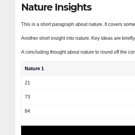
р
Nature Insights
p
а
p
в
This is a short paragraph about nature. It covers some
и
Another short insight into nature. Key ideas are briefl
т
ь
A concluding thought about nature to round off the con
Nature 1
21
73
84