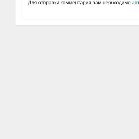
a
A
в
Для отправки комментария вам необходимо
ав
m
p
и
p
ть