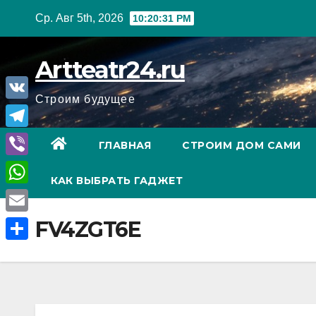
Перейти
Ср. Авг 5th, 2026
10:20:32 PM
к
содержанию
Artteatr24.ru
Строим будущее
V
K
T
ГЛАВНАЯ
СТРОИМ ДОМ САМИ
e
V
КАК ВЫБРАТЬ ГАДЖЕТ
l
i
W
e
b
h
E
FV4ZGT6E
g
e
a
m
r
О
r
t
a
a
т
s
i
m
п
A
l