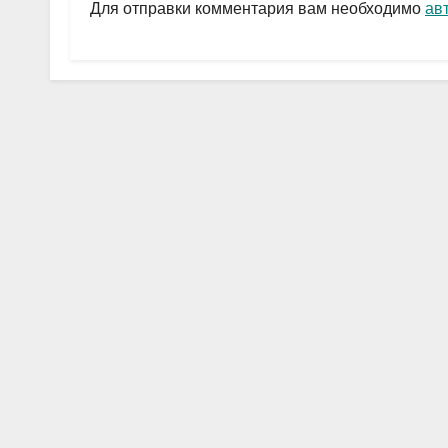
a
A
в
Для отправки комментария вам необходимо
ав
m
p
и
p
ть