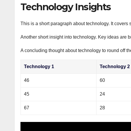
р
Technology Insights
p
а
p
в
This is a short paragraph about technology. It covers 
и
Another short insight into technology. Key ideas are b
т
ь
A concluding thought about technology to round off th
Technology 1
Technology 2
46
60
45
24
67
28