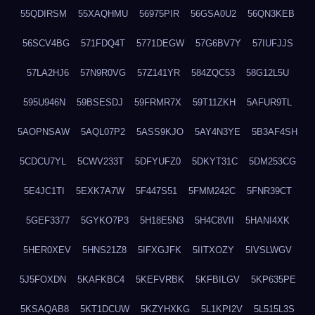
55QDIRSM
55XAQHMU
56975PIR
56GSA0U2
56QN3KEB
56SCV4BG
571FDQ4T
5771DEGW
57G6BV7Y
57IUFJJS
57LA2HJ6
57N9R0VG
57Z141YR
584ZQC53
58G12L5U
595U946N
59BSESDJ
59FRMR7X
59T11ZKH
5AFUR9TL
5AOPNSAW
5AQL07P2
5ASS9KJO
5AY4N3YE
5B3AF4SH
5CDCU7YL
5CWV233T
5DFYUFZ0
5DKYT31C
5DM253CG
5E4JC1TI
5EXK7A7W
5F447S51
5FMM242C
5FNR39CT
5GEF3377
5GYKO7P3
5H18E5N3
5H4C8VII
5HANI4XK
5HER0XEV
5HNS21Z8
5IFXGJFK
5IITXOZY
5IVSLWGV
5J5FOXDN
5KAFKBC4
5KEFVRBK
5KFBILGV
5KP635PE
5KSAQAB8
5KT1DCUW
5KZYHXKG
5L1KPI2V
5L515L3S