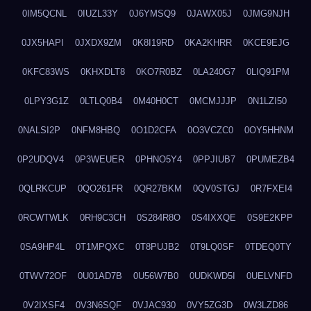
0IM5QCNL
0IUZL33Y
0J6YMSQ9
0JAWX05J
0JMG9NJH
0JX5HAPI
0JXDX9ZM
0K8I19RD
0KA2KHRR
0KCE9EJG
0KFC83WS
0KHXDLT8
0KO7R0BZ
0LA240G7
0LIQ91PM
0LPY3G1Z
0LTLQ0B4
0M40H0CT
0MCMJJJP
0N1LZI50
0NALSI2P
0NFM8HBQ
0O1D2CFA
0O3VCZC0
0OY5HHNM
0P2UDQV4
0P3WEUER
0PHNO5Y4
0PPJIUB7
0PUMEZB4
0QLRKCUP
0QO261FR
0QR27BKM
0QV0STGJ
0R7FXEI4
0RCWTWLK
0RH9C3CH
0S284R8O
0S4IXXQE
0S9E2KPP
0SA9HP4L
0T1MPQXC
0T8PUJB2
0T9LQ0SF
0TDEQ0TY
0TWV72OF
0U01AD7B
0U56W7B0
0UDKWD5I
0UELVNFD
0V2IXSF4
0V3N6SQF
0VJAC930
0VY5ZG3D
0W3LZD86