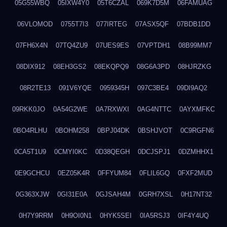
05G55WBQ
05IXW4Y0
05T6CZAL
069K7D5M
06FAMUAG
06VLOMOD
0755T7I3
077IRTEG
07ASX5QF
07BDB1DD
07FH6X4N
07TQ4ZU9
07UES9ES
07VPTDH1
08B99MM7
08DIX912
08EH3GS2
08EKQPQ9
08G6A3PD
08HJRZKG
08R2TE13
091V6YQE
0959345H
097C3BE4
09DI9AQ2
09RKK0JO
0A54G2WE
0A7RXWXI
0AG4NTTC
0AYXMFKC
0BO4RLHU
0BOHM258
0BPJ04DK
0BSHJVOT
0C9RGFN6
0CA5T1U9
0CMYI0KC
0D38QEGH
0DCJSPJ1
0DZMHHX1
0E9GCHCU
0EZ05K4R
0FFYUM84
0FLIL6GQ
0FXF2MUD
0G363XJW
0GI31E0A
0GJSAH4M
0GRH7XSL
0H17NT32
0H7Y9RRM
0H9OI0N1
0HYK5SEI
0IA5RSJ3
0IF4Y4UQ