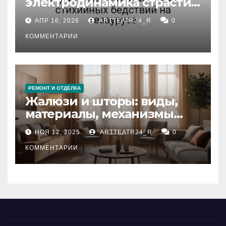
электродинамика страсти:
влияние анализа
АПР 16, 2026
ARTTEATR24_R
0
стихийных бедствий на
тезауруса
КОММЕНТАРИИ
РЕМОНТ И ОТДЕЛКА
Жалюзи и шторы: виды,
материалы, механизмы
управления и уход
НОЯ 12, 2025
ARTTEATR24_R
0
КОММЕНТАРИИ