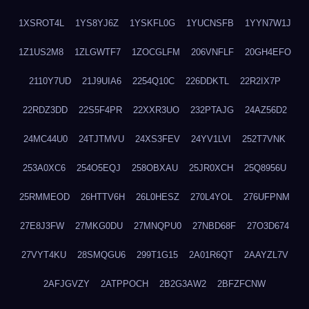
1XSROT4L
1YS8YJ6Z
1YSKFL0G
1YUCNSFB
1YYN7W1J
1Z1US2M8
1ZLGWTF7
1ZOCGLFM
206VNFLF
20GH4EFO
2110Y7UD
21J9UIA6
2254Q10C
226DDKTL
22R2IX7P
22RDZ3DD
22S5F4PR
22XXR3UO
232PTAJG
24AZ56D2
24MC44U0
24TJTMVU
24XS3FEV
24YV1LVI
252T7VNK
253A0XC6
254O5EQJ
258OBXAU
25JR0XCH
25Q8956U
25RMMEOD
26HTTV6H
26L0HESZ
270L4YOL
276UFPNM
27E8J3FW
27MKG0DU
27MNQPU0
27NBD68F
27O3D674
27VYT4KU
28SMQGU6
299T1G15
2A01R6QT
2AAYZL7V
2AFJGVZY
2ATPPOCH
2B2G3AW2
2BFZFCNW