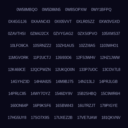
0W58MBQO
0W5D86N5
0W8SOPXW
0WY1BFPQ
0X4GG1J6
0XAANC43
0XI05VVT
0XLR0SZZ
0XW3VGXD
0ZAVTHSI
0ZM4J2CX
0ZVYGAG2
0ZXS0PVO
105XMS37
10LFO9CA
10SRNZZ2
10ZH1AUS
10ZZI8A5
1103WHO1
11MGVORK
11P2UCTJ
126I93O6
12FS3WHV
12HZ1JWW
12K469CE
12QCPWZN
12UKQO0N
133P7UOC
13COV7L8
14GYHZ3D
14H4A825
14M9BJ75
14NJ13LJ
14PRJLGB
14PRLC85
14WY7OYZ
1546DY9V
15B2SHBQ
15C9WR6H
160ON64P
16P9KSF6
16SBWI43
16U7RZJT
179PIGYE
17HG5UY8
17SO7X9S
17UXEZ2B
17VE7UAW
181QKVNV