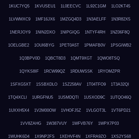
1KUC7YQ5
1KVUSEU1
1L0EECVC
1L92C1GM
1LO2KT45
1LVWMXC9
1MF16JX6
1MZGQ4D3
1N3AELFF
1N3R82X5
1NERJOY9
1NIN2DXO
1NIPGIQG
1NTYF4RH
1NZ06F8Q
1OELGBE2
1OUI6BYG
1PET0A5T
1PMAFB0V
1PSGIWB2
1Q3BPV0D
1QBCT8D3
1QMT9XGT
1QWO8TSQ
1QYKS8IF
1RCW99QZ
1RDUWSSK
1RYOMZPR
1SFXG5XT
1SSBXDLO
1SZ258AV
1T04TFO9
1T3A32QI
1TQ4XCLI
1URGFNU5
1USMDQTI
1USXOD9C
1UTQO46Q
1UXXH5X4
1V2M00OW
1VHOFJ5Z
1VLGOT3L
1VT6PD21
1VV8ZAHG
1W387VUY
1WFVB76Y
1WPX7P03
1WUHK6D4
1X9NP2FS
1XEHVF4N
1XFRA9ZO
1XS2YS68