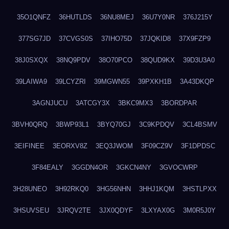
35O1QNFZ
36HUTLDS
36NU8MEJ
36U7Y0NR
376J215Y
377SG7JD
37CVGS0S
37IHO75D
37JQKID8
37X9FZP9
38J0SXQX
38NQ9PDV
38O70PCO
38QUD9KX
39D3U3A0
39LAIWA9
39LCYZRI
39MGWN55
39PXKH1B
3A43DKQP
3AGNJUCU
3ATCGY3X
3BKC9MX3
3BORDPAR
3BVH0QRQ
3BWP93L1
3BYQ70GJ
3C9KPDQV
3CL4BSMV
3EIFINEE
3EORXV8Z
3EQ3JWOM
3F09CZ9V
3F1DPDSC
3F84EALY
3GGDN4OR
3GKCN4NY
3GVOCWRP
3H28UNEO
3H92RKQ0
3HG56NHN
3HHJ1KQM
3HSTLPXX
3HSUVSEU
3JRQV2TE
3JX0QDYF
3LXYAX0G
3M0R5J0Y