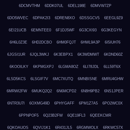
6DCMVTHM
6DDK07UL
6DEL198E
6DMVW7ZP
6DO5WVEC
6DPAK2I3
6DREN8XO
6DSSGCV5
6EEGL9Z9
6EI21UCB
6EMNTEE0
6F1DJ5WF
6G3CXI93
6G3KEGYN
6H6L0Z3E
6HD2DCBO
6HM0FQJT
6HWL9A3P
6I5IUH76
6JGSI1UR
6JQL3WKJ
6K3EBPX1
6K3WDMWT
6KDND60Z
6KOOILKY
6KPMGXPJ
6LGMA8OZ
6LI78JDL
6LL59T6X
6LSD5KCS
6LSGIF7V
6MC7XUTQ
6MNBISNE
6MRU4GHW
6MRWI2FW
6MUKQ2Q2
6N6MCPD2
6N8H9PB2
6NS1JPER
6NTR3U7I
6OXMG49D
6PHYGAFF
6PM1Z7A5
6PO2WC0X
6PPNPOF5
6Q23B2FW
6QE19FL3
6QEEKCMR
6QKOAUOS
6QVIJ1K1
6R431JL5
6RGMWOLX
6RKWC57X