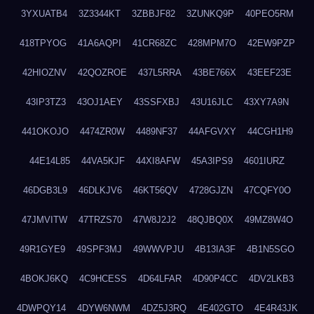
3YXUATB4
3Z3344KT
3ZBBJF82
3ZUNKQ9P
40PEO5RM
418TPYOG
41A6AQPI
41CR68ZC
428MPM7O
42EW9PZP
42HIOZNV
42QOZROE
437L5RRA
43BE766X
43EEF23E
43IP3TZ3
43OJ1AEY
43SSFXBJ
43U16JLC
43XY7A9N
441OKOJO
4474ZR0W
4489NF37
44AFGVXY
44CGH1H9
44E14L85
44VA5KJF
44XI8AFW
45A3IPS9
4601IURZ
46DGB3L9
46DLKJV6
46KT56QV
4728GJZN
47CQFY0O
47JMVITW
47TRZS70
47W8J2J2
48QJBQ0X
49MZ8W4O
49R1GYE9
49SPF3MJ
49WWVPJU
4B13IA3F
4B1N5SGO
4BOKJ6KQ
4C9HCESS
4D64LFAR
4D90P4CC
4DV2LKB3
4DWPQY14
4DYW6NWM
4DZ5J3RQ
4E402GTO
4E4R43JK