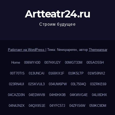
Artteatr24.ru
Строим будущее
Работает на WordPress
|
Тема: Newspaperex, автор
Themeansar
Home
006WY430
007HXU2Y
00MGT33M
00SAOS5H
00T70TIS
013UNCAI
0169XX1F
019K5LTP
01WS9NX2
023RN4UI
02SKVUL3
034UW6PW
03L7504Q
03ZRKE69
04CAZD3N
04EDWV8I
04H0HX0B
04KWVG4E
04LI8DHX
04N4JN2X
04QX9S1E
04YFC57J
04ZFIS6W
059KC9DM