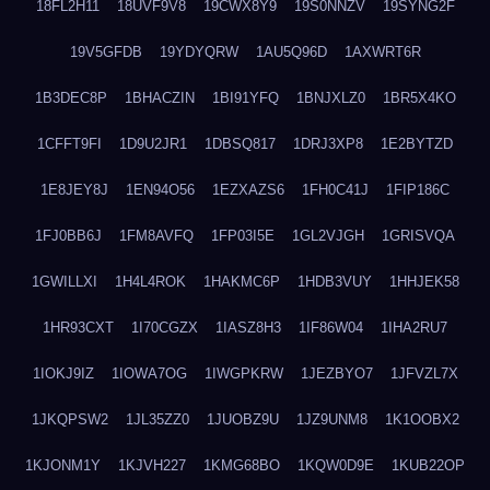
18FL2H11
18UVF9V8
19CWX8Y9
19S0NNZV
19SYNG2F
19V5GFDB
19YDYQRW
1AU5Q96D
1AXWRT6R
1B3DEC8P
1BHACZIN
1BI91YFQ
1BNJXLZ0
1BR5X4KO
1CFFT9FI
1D9U2JR1
1DBSQ817
1DRJ3XP8
1E2BYTZD
1E8JEY8J
1EN94O56
1EZXAZS6
1FH0C41J
1FIP186C
1FJ0BB6J
1FM8AVFQ
1FP03I5E
1GL2VJGH
1GRISVQA
1GWILLXI
1H4L4ROK
1HAKMC6P
1HDB3VUY
1HHJEK58
1HR93CXT
1I70CGZX
1IASZ8H3
1IF86W04
1IHA2RU7
1IOKJ9IZ
1IOWA7OG
1IWGPKRW
1JEZBYO7
1JFVZL7X
1JKQPSW2
1JL35ZZ0
1JUOBZ9U
1JZ9UNM8
1K1OOBX2
1KJONM1Y
1KJVH227
1KMG68BO
1KQW0D9E
1KUB22OP