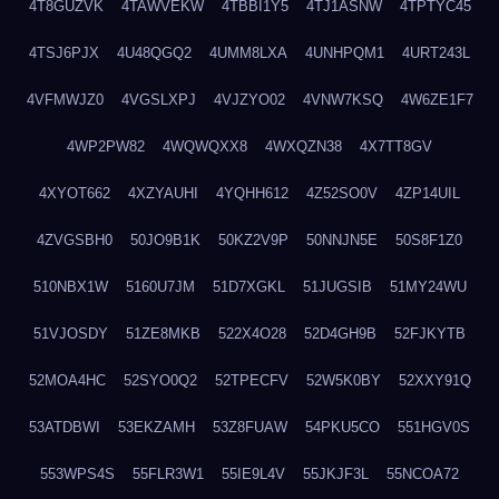
4T8GUZVK
4TAWVEKW
4TBBI1Y5
4TJ1ASNW
4TPTYC45
4TSJ6PJX
4U48QGQ2
4UMM8LXA
4UNHPQM1
4URT243L
4VFMWJZ0
4VGSLXPJ
4VJZYO02
4VNW7KSQ
4W6ZE1F7
4WP2PW82
4WQWQXX8
4WXQZN38
4X7TT8GV
4XYOT662
4XZYAUHI
4YQHH612
4Z52SO0V
4ZP14UIL
4ZVGSBH0
50JO9B1K
50KZ2V9P
50NNJN5E
50S8F1Z0
510NBX1W
5160U7JM
51D7XGKL
51JUGSIB
51MY24WU
51VJOSDY
51ZE8MKB
522X4O28
52D4GH9B
52FJKYTB
52MOA4HC
52SYO0Q2
52TPECFV
52W5K0BY
52XXY91Q
53ATDBWI
53EKZAMH
53Z8FUAW
54PKU5CO
551HGV0S
553WPS4S
55FLR3W1
55IE9L4V
55JKJF3L
55NCOA72