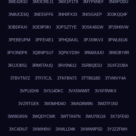
3ME42K9J
3MOCREJ1
3MX1P1T9
3MYP6NEF
3N0IPODU
3N8UCE6Q
3NE5SFF6
3NH0FX33
3NISGAEP
3O3KQQ4F
3OBDFAXI
3OE9P0KI
3OPSZTYE
3OSK46GW
3P20H0VW
3PEBEUPM
3PFEI4E1
3PHQ0AXL
3PJX8KV3
3PWL81U6
3PX3NDPK
3QBNPSU7
3QPKYD3H
3R660UUO
3R8OBY8R
3RJJOB51
3RM5TAUQ
3RV0N612
3SRBQEDJ
3SXFZOBA
3TBVTN7Z
3TFI7CJL
3TKFBN73
3TTB618D
3TVMVY4A
3VPL82H9
3VS14DKC
3VX5WW8T
3VXFRWKX
3VZRTGEK
3W3MHD4O
3WAD8W9N
3WDTF1N3
3WI8G8SN
3WQDYCWK
3WTTA97N
3WU70G19
3X71FE60
3XC4DIU7
3XMIH0VI
3XMLLD4K
3XWW9P5D
3Y2Z2FMH