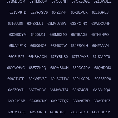
5YB5BBQM
5YHM530M
5YO667IH
5YO7ZQGL
5Z1BWJEZ
5Z1VP9TD
5ZYFJGV9
60IZ2Y44
60X8LPUK
62LJGRE8
6316UU0I
634ZKLU1
63MVU7SW
63SPQINX
63WDQUHH
63X60DYM
64996J11
659M6G4O
65TIBAG5
65TN6NPQ
65UV4E1K
660K94O5
663467JW
664ESOLH
664FNVV4
66C6U597
66NBHAON
675YBKS0
67T6PVX5
67UCAPT0
6899WHVC
68EZZKJQ
68OMB6UH
68PDCJPV
68QHDOI3
699GTUTR
69KWPV8F
69LSOT1W
69PLXGPN
69S53RP0
6A5ZOVTI
6A7TVFIW
6AMAWT34
6ANZ4C8L
6AS3LJQ4
6AX21SAB
6AX80CNX
6AYEZFQ7
6B0V87BD
6BA9R10Z
6BUMJY5E
6BVXINIU
6CJKUI7J
6D1OSCXH
6D8BUPZM