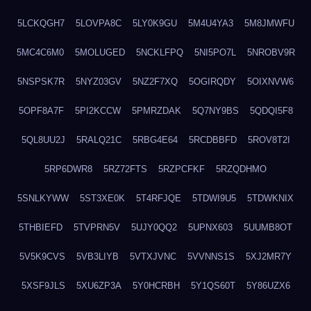
5LCKQGH7
5LOVPA8C
5LY0K9GU
5M4U4YA3
5M8JMWFU
5MC4C6M0
5MOLUGED
5NCKLFPQ
5NI5PO7L
5NROBV9R
5NSPSK7R
5NYZ03GV
5NZ2F7XQ
5OGIRQDY
5OIXNVW6
5OPF8A7F
5PI2KCCW
5PMRZDAK
5Q7NY9BS
5QDQI5F8
5QL8UU2J
5RALQ21C
5RBG4E64
5RCDBBFD
5ROV8T2I
5RP6DWR8
5RZ72FTS
5RZPCFKF
5RZQDHMO
5SNLKYWW
5ST3XE0K
5T4RFJQE
5TDWI9U5
5TDWKNIX
5THBIEFD
5TVPRN5V
5UJY0QQ2
5UPNX603
5UUMB8OT
5V5K9CVS
5VB3LIYB
5VTXJVNC
5VVNNS1S
5XJ2MR7Y
5XSF9JLS
5XU6ZP3A
5Y0HCRBH
5Y1QS60T
5Y86UZX6