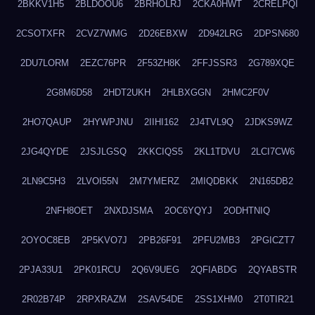
2BKKV1H5
2BLDOOU6
2BRHOLRJ
2CKA0HWT
2CRELPQI
2CSOTXFR
2CVZ7WMG
2D26EBXW
2D942LRG
2DPSN680
2DU7LORM
2EZC76PR
2F53ZH8K
2FFJSSR3
2G789XQE
2G8M6D58
2HDT2UKH
2HLBXGGN
2HMC2F0V
2HO7QAUP
2HYWPJNU
2IIHI162
2J4TVL9Q
2JDKS9WZ
2JG4QYDE
2JSJLGSQ
2KKCIQS5
2KL1TDVU
2LCI7CW6
2LN9C5H3
2LVOI55N
2M7YMERZ
2MIQDBKK
2N165DB2
2NFH8OET
2NXDJSMA
2OC6YQYJ
2ODHTNIQ
2OYOC8EB
2P5KVO7J
2PB26F91
2PFU2MB3
2PGICZT7
2PJA33U1
2PK01RCU
2Q6V9UEG
2QFIABDG
2QYABSTR
2R02B74P
2RPXRAZM
2SAV54DE
2SS1XHM0
2T0TIR21