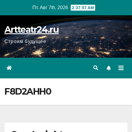
Перейти
Пт. Авг 7th, 2026
2:37:58 AM
к
содержанию
Artteatr24.ru
Строим будущее
F8D2AHH0