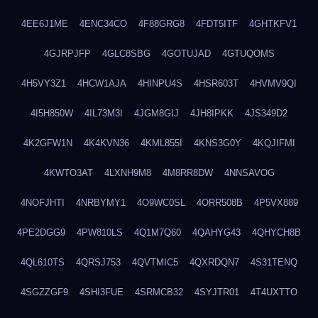
4EE6J1ME
4ENC34CO
4F88GRG8
4FDT5ITF
4GHTKFV1
4GJRPJFP
4GLC8SBG
4GOTUJAD
4GTUQOMS
4H5VY3Z1
4HCW1AJA
4HINPU4S
4HSR603T
4HVMV9QI
4I5H850W
4IL73M3I
4JGM8GIJ
4JH8IPKK
4JS349D2
4K2GFW1N
4K4KVN36
4KML855I
4KNS3G0Y
4KQJIFMI
4KWTO3AT
4LXNH9M8
4M8RR8DW
4NNSAVOG
4NOFJHTI
4NRBYMY1
4O9WC0SL
4ORR508B
4P5VX889
4PE2DGG9
4PW810LS
4Q1M7Q60
4QAHYG43
4QHYCH8B
4QL610TS
4QRSJ753
4QVTMIC5
4QXRDQN7
4S31TENQ
4SGZZGF9
4SHI3FUE
4SRMCB32
4SYJTR01
4T4UXTTO