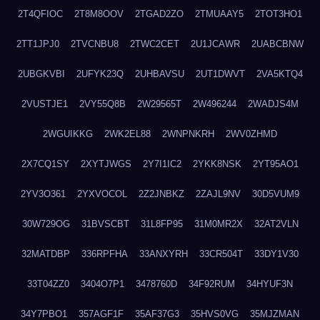
2T4QFIOC
2T8M8OOV
2TGAD2ZO
2TMUAAY5
2TOT3HO1
2TT1JPJ0
2TVCNBU8
2TWC2CET
2U1JCAWR
2UABCBNW
2UBGKVBI
2UFYK23Q
2UHBAVSU
2UT1DWVT
2VA5KTQ4
2VUSTJE1
2VY55Q8B
2W29565T
2W496244
2WADJS4M
2WGUIKKG
2WK2EL88
2WNPNKRH
2WV0ZHMD
2X7CQ1SY
2XYTJWGS
2Y7I1IC2
2YKK8NSK
2YT95AO1
2YV3O361
2YXVOCOL
2Z2JNBKZ
2ZAJL9NV
30D5VUM9
30W729OG
31BVSCBT
31L8FP95
31M0MR2X
32AT2VLN
32MATDBP
336RPFHA
33ANXYRH
33CR504T
33DY1V30
33T04ZZ0
3404O7P1
3478760D
34F92RUM
34HYUF3N
34Y7PBO1
357AGF1F
35AF37G3
35HVS0VG
35MJZMAN