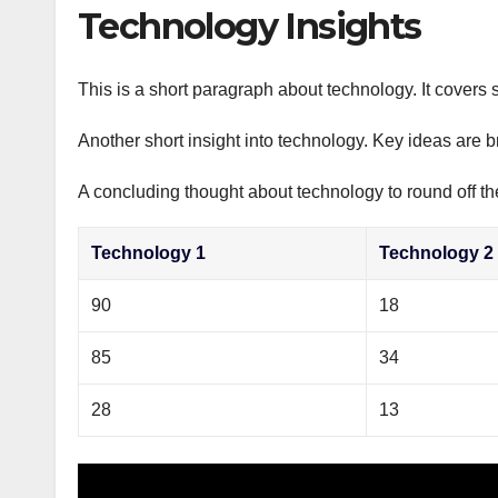
р
Technology Insights
p
а
p
в
This is a short paragraph about technology. It covers 
и
Another short insight into technology. Key ideas are b
т
ь
A concluding thought about technology to round off th
Technology 1
Technology 2
90
18
85
34
28
13