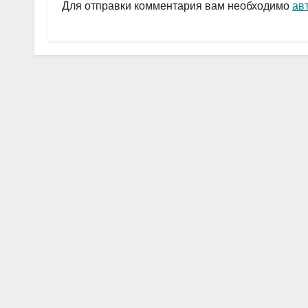
a
A
в
Для отправки комментария вам необходимо
ав
m
p
и
p
ть