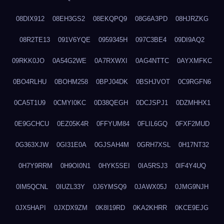
08DIX912
08EH3GS2
08EKQPQ9
08G6A3PD
08HJRZKG
08R2TE13
091V6YQE
0959345H
097C3BE4
09DI9AQ2
09RKK0JO
0A54G2WE
0A7RXWXI
0AG4NTTC
0AYXMFKC
0BO4RLHU
0BOHM258
0BPJ04DK
0BSHJVOT
0C9RGFN6
0CA5T1U9
0CMYI0KC
0D38QEGH
0DCJSPJ1
0DZMHHX1
0E9GCHCU
0EZ05K4R
0FFYUM84
0FLIL6GQ
0FXF2MUD
0G363XJW
0GI31E0A
0GJSAH4M
0GRH7XSL
0H17NT32
0H7Y9RRM
0H9OI0N1
0HYK5SEI
0IA5RSJ3
0IF4Y4UQ
0IM5QCNL
0IUZL33Y
0J6YMSQ9
0JAWX05J
0JMG9NJH
0JX5HAPI
0JXDX9ZM
0K8I19RD
0KA2KHRR
0KCE9EJG