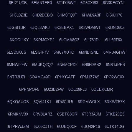
6EI21UCB
6EMNTEE0
6F1DJ5WF
6G3CXI93
6G3KEGYN
6H6L0Z3E
6HD2DCBO
6HM0FQJT
6HWL9A3P
6I5IUH76
6JGSI1UR
6JQL3WKJ
6K3EBPX1
6K3WDMWT
6KDND60Z
6KOOILKY
6KPMGXPJ
6LGMA8OZ
6LI78JDL
6LL59T6X
6LSD5KCS
6LSGIF7V
6MC7XUTQ
6MNBISNE
6MRU4GHW
6MRWI2FW
6MUKQ2Q2
6N6MCPD2
6N8H9PB2
6NS1JPER
6NTR3U7I
6OXMG49D
6PHYGAFF
6PM1Z7A5
6PO2WC0X
6PPNPOF5
6Q23B2FW
6QE19FL3
6QEEKCMR
6QKOAUOS
6QVIJ1K1
6R431JL5
6RGMWOLX
6RKWC57X
6RMKNV3X
6RV8LARZ
6SBTC8OR
6T3R3AJM
6TKE2JE3
6TPRWJZM
6U06OJTH
6UJEQ0CF
6UQ42P16
6UTK14DG