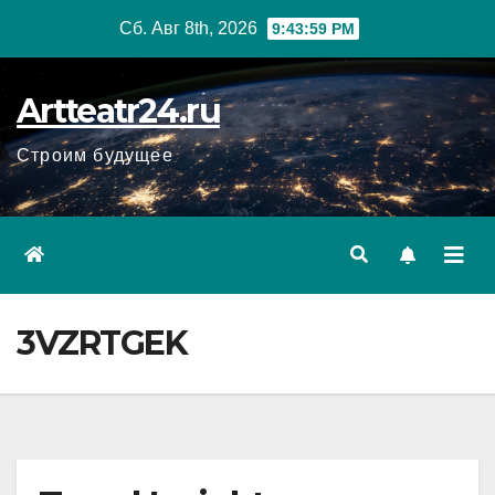
Перейти
Сб. Авг 8th, 2026
9:44:00 PM
к
содержанию
Artteatr24.ru
Строим будущее
3VZRTGEK