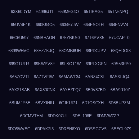
63X60DYM
64996J11
659M6G4O
65TIBAG5
65TN6NPQ
65UV4E1K
660K94O5
663467JW
664ESOLH
664FNVV4
66C6U597
66NBHAON
675YBKS0
67T6PVX5
67UCAPT0
6899WHVC
68EZZKJQ
68OMB6UH
68PDCJPV
68QHDOI3
699GTUTR
69KWPV8F
69LSOT1W
69PLXGPN
69S53RP0
6A5ZOVTI
6A7TVFIW
6AMAWT34
6ANZ4C8L
6AS3LJQ4
6AX21SAB
6AX80CNX
6AYEZFQ7
6B0V87BD
6BA9R10Z
6BUMJY5E
6BVXINIU
6CJKUI7J
6D1OSCXH
6D8BUPZM
6DCMVTHM
6DDK07UL
6DEL198E
6DMVW7ZP
6DO5WVEC
6DPAK2I3
6DREN8XO
6DSSGCV5
6EEGL9Z9