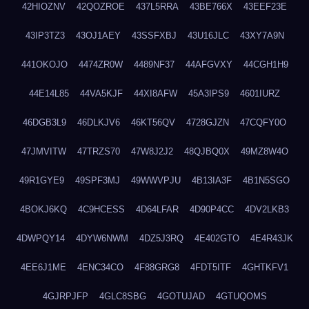
42HIOZNV
42QOZROE
437L5RRA
43BE766X
43EEF23E
43IP3TZ3
43OJ1AEY
43SSFXBJ
43U16JLC
43XY7A9N
441OKOJO
4474ZR0W
4489NF37
44AFGVXY
44CGH1H9
44E14L85
44VA5KJF
44XI8AFW
45A3IPS9
4601IURZ
46DGB3L9
46DLKJV6
46KT56QV
4728GJZN
47CQFY0O
47JMVITW
47TRZS70
47W8J2J2
48QJBQ0X
49MZ8W4O
49R1GYE9
49SPF3MJ
49WWVPJU
4B13IA3F
4B1N5SGO
4BOKJ6KQ
4C9HCESS
4D64LFAR
4D90P4CC
4DV2LKB3
4DWPQY14
4DYW6NWM
4DZ5J3RQ
4E402GTO
4E4R43JK
4EE6J1ME
4ENC34CO
4F88GRG8
4FDT5ITF
4GHTKFV1
4GJRPJFP
4GLC8SBG
4GOTUJAD
4GTUQOMS