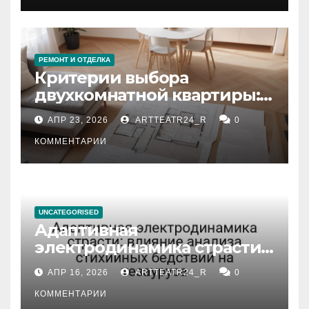
РЕМОНТ И ОТДЕЛКА
Критерии выбора
двухкомнатной квартиры:
планировка, площадь,
АПР 23, 2026
ARTTEATR24_R
0
состояние и документация
КОММЕНТАРИИ
UNCATEGORISED
Адаптивная
электродинамика страсти:
влияние анализа
АПР 16, 2026
ARTTEATR24_R
0
стихийных бедствий на
тезауруса
КОММЕНТАРИИ