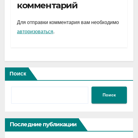
gr
s
а
комментарий
a
A
в
m
p
и
Для отправки комментария вам необходимо
p
ть
авторизоваться
.
Поиск
Поиск
Последние публикации