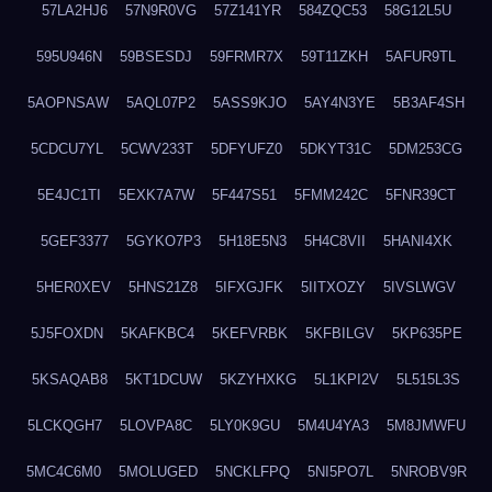
57LA2HJ6
57N9R0VG
57Z141YR
584ZQC53
58G12L5U
595U946N
59BSESDJ
59FRMR7X
59T11ZKH
5AFUR9TL
5AOPNSAW
5AQL07P2
5ASS9KJO
5AY4N3YE
5B3AF4SH
5CDCU7YL
5CWV233T
5DFYUFZ0
5DKYT31C
5DM253CG
5E4JC1TI
5EXK7A7W
5F447S51
5FMM242C
5FNR39CT
5GEF3377
5GYKO7P3
5H18E5N3
5H4C8VII
5HANI4XK
5HER0XEV
5HNS21Z8
5IFXGJFK
5IITXOZY
5IVSLWGV
5J5FOXDN
5KAFKBC4
5KEFVRBK
5KFBILGV
5KP635PE
5KSAQAB8
5KT1DCUW
5KZYHXKG
5L1KPI2V
5L515L3S
5LCKQGH7
5LOVPA8C
5LY0K9GU
5M4U4YA3
5M8JMWFU
5MC4C6M0
5MOLUGED
5NCKLFPQ
5NI5PO7L
5NROBV9R