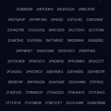
2G8M6D58
2HDT2UKH
2HLBXGGN
2HMC2F0V
2HO7QAUP
2HYWPJNU
2IIHI162
2J4TVL9Q
2JDKS9WZ
2JG4QYDE
2JSJLGSQ
2KKCIQS5
2KL1TDVU
2LCI7CW6
2LN9C5H3
2LVOI55N
2M7YMERZ
2MIQDBKK
2N165DB2
2NFH8OET
2NXDJSMA
2OC6YQYJ
2ODHTNIQ
2OYOC8EB
2P5KVO7J
2PB26F91
2PFU2MB3
2PGICZT7
2PJA33U1
2PK01RCU
2Q6V9UEG
2QFIABDG
2QYABSTR
2R02B74P
2RPXRAZM
2SAV54DE
2SS1XHM0
2T0TIR21
2T4QFIOC
2T8M8OOV
2TGAD2ZO
2TMUAAY5
2TOT3HO1
2TT1JPJ0
2TVCNBU8
2TWC2CET
2U1JCAWR
2UABCBNW