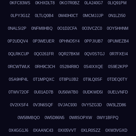
0KFC83WS
0KHXDLT8
0KO7R0BZ
0LA240G7
0LIQ91PM
0LPY3G1Z
0LTLQ0B4
0M40H0CT
0MCMJJJP
0N1LZI50
0NALSI2P
0NFM8HBQ
0O1D2CFA
0O3VCZC0
0OY5HHNM
0P2UDQV4
0P3WEUER
0PHNO5Y4
0PPJIUB7
0PUMEZB4
0QLRKCUP
0QO261FR
0QR27BKM
0QV0STGJ
0R7FXEI4
0RCWTWLK
0RH9C3CH
0S284R8O
0S4IXXQE
0S9E2KPP
0SA9HP4L
0T1MPQXC
0T8PUJB2
0T9LQ0SF
0TDEQ0TY
0TWV72OF
0U01AD7B
0U56W7B0
0UDKWD5I
0UELVNFD
0V2IXSF4
0V3N6SQF
0VJAC930
0VY5ZG3D
0W3LZD86
0W58MBQO
0W5D86N5
0W8SOPXW
0WY1BFPQ
0X4GG1J6
0XAANC43
0XI05VVT
0XLR0SZZ
0XW3VGXD