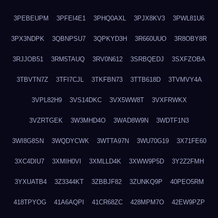
3PEBEUPM
3PFEI4E1
3PHQ0AXL
3PJX8KV3
3PWL81U6
3PX3NDPK
3QBNPSU7
3QPKYD3H
3R660UUO
3R8OBY8R
3RJJOB51
3RM5TAUQ
3RV0N612
3SRBQEDJ
3SXFZOBA
3TBVTN7Z
3TFI7CJL
3TKFBN73
3TTB618D
3TVMVY4A
3VPL82H9
3VS14DKC
3VX5WW8T
3VXFRWKX
3VZRTGEK
3W3MHD4O
3WAD8W9N
3WDTF1N3
3WI8G8SN
3WQDYCWK
3WTTA97N
3WU70G19
3X71FE60
3XC4DIU7
3XMIH0VI
3XMLLD4K
3XWW9P5D
3Y2Z2FMH
3YXUATB4
3Z3344KT
3ZBBJF82
3ZUNKQ9P
40PEO5RM
418TPYOG
41A6AQPI
41CR68ZC
428MPM7O
42EW9PZP