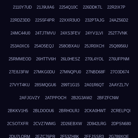
2110Y7UD
21J9UIA6
2254Q10C
226DDKTL
22R2IX7P
22RDZ3DD
22S5F4PR
22XXR3UO
232PTAJG
24AZ56D2
24MC44U0
24TJTMVU
24XS3FEV
24YV1LVI
252T7VNK
253A0XC6
254O5EQJ
258OBXAU
25JR0XCH
25Q8956U
25RMMEOD
26HTTV6H
26L0HESZ
270L4YOL
276UFPNM
27E8J3FW
27MKG0DU
27MNQPU0
27NBD68F
27O3D674
27VYT4KU
28SMQGU6
299T1G15
2A01R6QT
2AAYZL7V
2AFJGVZY
2ATPPOCH
2B2G3AW2
2BFZFCNW
2BKKV1H5
2BLDOOU6
2BRHOLRJ
2CKA0HWT
2CRELPQI
2CSOTXFR
2CVZ7WMG
2D26EBXW
2D942LRG
2DPSN680
2DU7LORM
2EZC76PR
2F53ZH8K
2FFJSSR3
2G789XQE