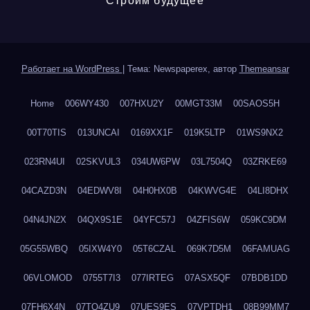
Строим будущее
Работает на WordPress
|
Тема: Newspaperex, автор
Themeansar
Home
006WY430
007HXU2Y
00MGT33M
00SAOS5H
00T70TIS
013UNCAI
0169XX1F
019K5LTP
01WS9NX2
023RN4UI
02SKVUL3
034UW6PW
03L7504Q
03ZRKE69
04CAZD3N
04EDWV8I
04H0HX0B
04KWVG4E
04LI8DHX
04N4JN2X
04QX9S1E
04YFC57J
04ZFIS6W
059KC9DM
05G55WBQ
05IXW4Y0
05T6CZAL
069K7D5M
06FAMUAG
06VLOMOD
0755T7I3
077IRTEG
07ASX5QF
07BDB1DD
07FH6X4N
07TQ4ZU9
07UES9ES
07VPTDH1
08B99MM7