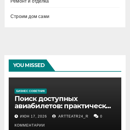
Ремонт и отделка
Строим дом сами
YOU MISSED
БИЗНЕС СОВЕТНИК
Поиск доступных
авиабилетов: практические
рекомендации
ИЮН 17, 2026
ARTTEATR24_R
0
КОММЕНТАРИИ