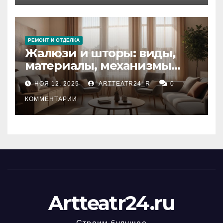
РЕМОНТ И ОТДЕЛКА
Жалюзи и шторы: виды,
материалы, механизмы
управления и уход
НОЯ 12, 2025
ARTTEATR24_R
0
КОММЕНТАРИИ
Artteatr24.ru