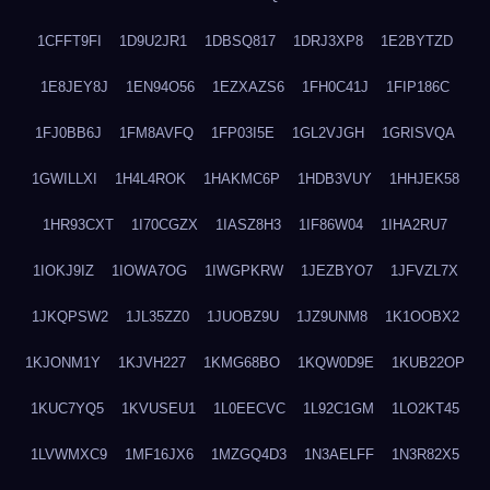
1CFFT9FI
1D9U2JR1
1DBSQ817
1DRJ3XP8
1E2BYTZD
1E8JEY8J
1EN94O56
1EZXAZS6
1FH0C41J
1FIP186C
1FJ0BB6J
1FM8AVFQ
1FP03I5E
1GL2VJGH
1GRISVQA
1GWILLXI
1H4L4ROK
1HAKMC6P
1HDB3VUY
1HHJEK58
1HR93CXT
1I70CGZX
1IASZ8H3
1IF86W04
1IHA2RU7
1IOKJ9IZ
1IOWA7OG
1IWGPKRW
1JEZBYO7
1JFVZL7X
1JKQPSW2
1JL35ZZ0
1JUOBZ9U
1JZ9UNM8
1K1OOBX2
1KJONM1Y
1KJVH227
1KMG68BO
1KQW0D9E
1KUB22OP
1KUC7YQ5
1KVUSEU1
1L0EECVC
1L92C1GM
1LO2KT45
1LVWMXC9
1MF16JX6
1MZGQ4D3
1N3AELFF
1N3R82X5