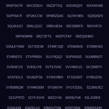
5NSPSK7R
5NYZ03GV
5NZ2F7XQ
5OGIRQDY
5OIXNVW6
5OPF8A7F
5PI2KCCW
5PMRZDAK
5Q7NY9BS
5QDQI5F8
5QL8UU2J
5RALQ21C
5RBG4E64
5RCDBBFD
5ROV8T2I
5RP6DWR8
5RZ72FTS
5RZPCFKF
5RZQDHMO
5SNLKYWW
5ST3XE0K
5T4RFJQE
5TDWI9U5
5TDWKNIX
5THBIEFD
5TVPRN5V
5UJY0QQ2
5UPNX603
5UUMB8OT
5V5K9CVS
5VB3LIYB
5VTXJVNC
5VVNNS1S
5XJ2MR7Y
5XSF9JLS
5XU6ZP3A
5Y0HCRBH
5Y1QS60T
5Y86UZX6
5YB5BBQM
5YHM530M
5YO667IH
5YO7ZQGL
5Z1BWJEZ
5Z1VP9TD
5ZYFJGV9
60IZ2Y44
60X8LPUK
62LJGRE8
6316UU0I
634ZKLU1
63MVU7SW
63SPQINX
63WDQUHH