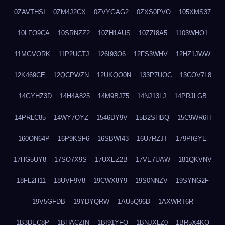
0ZAVTHSI
0ZM4J2CX
0ZVYGAG2
0ZXS0PVO
105XMS37
10LFO9CA
10SRNZZ2
10ZH1AUS
10ZZI8A5
1103WHO1
11MGVORK
11P2UCTJ
126I93O6
12FS3WHV
12HZ1JWW
12K469CE
12QCPWZN
12UKQO0N
133P7UOC
13COV7L8
14GYHZ3D
14H4A825
14M9BJ75
14NJ13LJ
14PRJLGB
14PRLC85
14WY7OYZ
1546DY9V
15B2SHBQ
15C9WR6H
160ON64P
16P9KSF6
16SBWI43
16U7RZJT
179PIGYE
17HG5UY8
17SO7X9S
17UXEZ2B
17VE7UAW
181QKVNV
18FL2H11
18UVF9V8
19CWX8Y9
19S0NNZV
19SYNG2F
19V5GFDB
19YDYQRW
1AU5Q96D
1AXWRT6R
1B3DEC8P
1BHACZIN
1BI91YFQ
1BNJXLZ0
1BR5X4KO