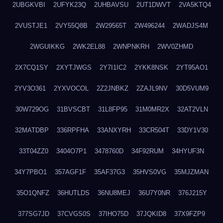
2UBGKVBI
2UFYK23Q
2UHBAVSU
2UT1DWVT
2VA5KTQ4
2VUSTJE1
2VY55Q8B
2W29565T
2W496244
2WADJS4M
2WGUIKKG
2WK2EL88
2WNPNKRH
2WV0ZHMD
2X7CQ1SY
2XYTJWGS
2Y7I1IC2
2YKK8NSK
2YT95AO1
2YV3O361
2YXVOCOL
2Z2JNBKZ
2ZAJL9NV
30D5VUM9
30W729OG
31BVSCBT
31L8FP95
31M0MR2X
32AT2VLN
32MATDBP
336RPFHA
33ANXYRH
33CR504T
33DY1V30
33T04ZZ0
3404O7P1
3478760D
34F92RUM
34HYUF3N
34Y7PBO1
357AGF1F
35AF37G3
35HVS0VG
35MJZMAN
35O1QNFZ
36HUTLDS
36NU8MEJ
36U7Y0NR
376J215Y
377SG7JD
37CVGS0S
37IHO75D
37JQKID8
37X9FZP9