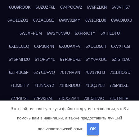
6UU9ROQK
6UZUZF6L
6V4POCW2
6V6FZLKN
6VJVHI57
6VQ1DZQ1
6VZACB5E
6W0V02MY
6W1CRLU0
6WAOIUX0
6WJXFPEM
6WSY8NWU
6XFR4OTY
6XIHLDTU
6XL3E0EQ
6XP30R7N
6XQUAXFV
6XUCD56H
6XVXTC5I
6Y6PMH2U
6YQP5Y4L
6YR8PDRZ
6YY0PXBC
6ZISH1A0
6ZT4UC5F
6ZYCUFVQ
70T7NVVN
70V1YKH3
711BHOSD
713M5IHY
718NNXY2
71H5RDOO
71UQJY58
725P81XE
727P972L
72FW37AL
73CXZZM4
73IDZEWO
73UTNHIP
Этот сайт использует куки-файлы и другие технологии, чтобы
73VKAF4E
740HGIUK
745ACL1O
74DPJX4S
74DVDXRM
помочь вам в навигации, а также предоставить лучший
74FGRN3A
7612HD1B
7651K273
76BJGQ4F
76G4013Z
пользовательский опыт.
OK
76HU4CRK
76LLJI2Y
7777M27H
77BED9B2
77BGMMG4