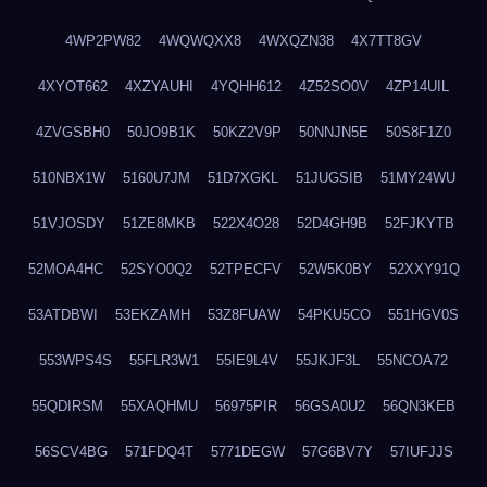
4WP2PW82
4WQWQXX8
4WXQZN38
4X7TT8GV
4XYOT662
4XZYAUHI
4YQHH612
4Z52SO0V
4ZP14UIL
4ZVGSBH0
50JO9B1K
50KZ2V9P
50NNJN5E
50S8F1Z0
510NBX1W
5160U7JM
51D7XGKL
51JUGSIB
51MY24WU
51VJOSDY
51ZE8MKB
522X4O28
52D4GH9B
52FJKYTB
52MOA4HC
52SYO0Q2
52TPECFV
52W5K0BY
52XXY91Q
53ATDBWI
53EKZAMH
53Z8FUAW
54PKU5CO
551HGV0S
553WPS4S
55FLR3W1
55IE9L4V
55JKJF3L
55NCOA72
55QDIRSM
55XAQHMU
56975PIR
56GSA0U2
56QN3KEB
56SCV4BG
571FDQ4T
5771DEGW
57G6BV7Y
57IUFJJS