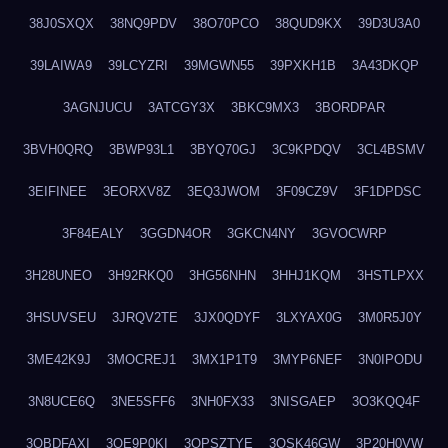
38J0SXQX
38NQ9PDV
38O70PCO
38QUD9KX
39D3U3A0
39LAIWA9
39LCYZRI
39MGWN55
39PXKH1B
3A43DKQP
3AGNJUCU
3ATCGY3X
3BKC9MX3
3BORDPAR
3BVH0QRQ
3BWP93L1
3BYQ70GJ
3C9KPDQV
3CL4BSMV
3EIFINEE
3EORXV8Z
3EQ3JWOM
3F09CZ9V
3F1DPDSC
3F84EALY
3GGDN4OR
3GKCN4NY
3GVOCWRP
3H28UNEO
3H92RKQ0
3HG56NHN
3HHJ1KQM
3HSTLPXX
3HSUVSEU
3JRQV2TE
3JX0QDYF
3LXYAX0G
3M0R5J0Y
3ME42K9J
3MOCREJ1
3MX1P1T9
3MYP6NEF
3N0IPODU
3N8UCE6Q
3NE5SFF6
3NH0FX33
3NISGAEP
3O3KQQ4F
3OBDFAXI
3OE9P0KI
3OPSZTYE
3OSK46GW
3P20H0VW