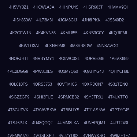
4H5VY3Z1
4HCW1AJA
4HINPU4S
4HSR603T
4HVMV9QI
4I5H850W
4IL73M3I
4JGM8GIJ
4JH8IPKK
4JS349D2
4K2GFW1N
4K4KVN36
4KML855I
4KNS3G0Y
4KQJIFMI
4KWTO3AT
4LXNH9M8
4M8RR8DW
4NNSAVOG
4NOFJHTI
4NRBYMY1
4O9WC0SL
4ORR508B
4P5VX889
4PE2DGG9
4PW810LS
4Q1M7Q60
4QAHYG43
4QHYCH8B
4QL610TS
4QRSJ753
4QVTMIC5
4QXRDQN7
4S31TENQ
4SGZZGF9
4SHI3FUE
4SRMCB32
4SYJTR01
4T4UXTTO
4T8GUZVK
4TAWVEKW
4TBBI1Y5
4TJ1ASNW
4TPTYC45
4TSJ6PJX
4U48QGQ2
4UMM8LXA
4UNHPQM1
4URT243L
4VFMWJZ0
4VGSLXPJ
4VJZYO02
4VNW7KSQ
4W6ZE1F7