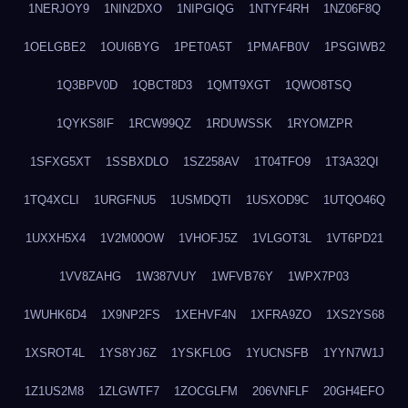
1NERJOY9
1NIN2DXO
1NIPGIQG
1NTYF4RH
1NZ06F8Q
1OELGBE2
1OUI6BYG
1PET0A5T
1PMAFB0V
1PSGIWB2
1Q3BPV0D
1QBCT8D3
1QMT9XGT
1QWO8TSQ
1QYKS8IF
1RCW99QZ
1RDUWSSK
1RYOMZPR
1SFXG5XT
1SSBXDLO
1SZ258AV
1T04TFO9
1T3A32QI
1TQ4XCLI
1URGFNU5
1USMDQTI
1USXOD9C
1UTQO46Q
1UXXH5X4
1V2M00OW
1VHOFJ5Z
1VLGOT3L
1VT6PD21
1VV8ZAHG
1W387VUY
1WFVB76Y
1WPX7P03
1WUHK6D4
1X9NP2FS
1XEHVF4N
1XFRA9ZO
1XS2YS68
1XSROT4L
1YS8YJ6Z
1YSKFL0G
1YUCNSFB
1YYN7W1J
1Z1US2M8
1ZLGWTF7
1ZOCGLFM
206VNFLF
20GH4EFO