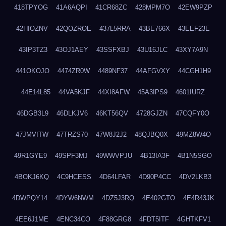
418TPYOG
41A6AQPI
41CR68ZC
428MPM7O
42EW9PZP
42HIOZNV
42QOZROE
437L5RRA
43BE766X
43EEF23E
43IP3TZ3
43OJ1AEY
43SSFXBJ
43U16JLC
43XY7A9N
441OKOJO
4474ZR0W
4489NF37
44AFGVXY
44CGH1H9
44E14L85
44VA5KJF
44XI8AFW
45A3IPS9
4601IURZ
46DGB3L9
46DLKJV6
46KT56QV
4728GJZN
47CQFY0O
47JMVITW
47TRZS70
47W8J2J2
48QJBQ0X
49MZ8W4O
49R1GYE9
49SPF3MJ
49WWVPJU
4B13IA3F
4B1N5SGO
4BOKJ6KQ
4C9HCESS
4D64LFAR
4D90P4CC
4DV2LKB3
4DWPQY14
4DYW6NWM
4DZ5J3RQ
4E402GTO
4E4R43JK
4EE6J1ME
4ENC34CO
4F88GRG8
4FDT5ITF
4GHTKFV1