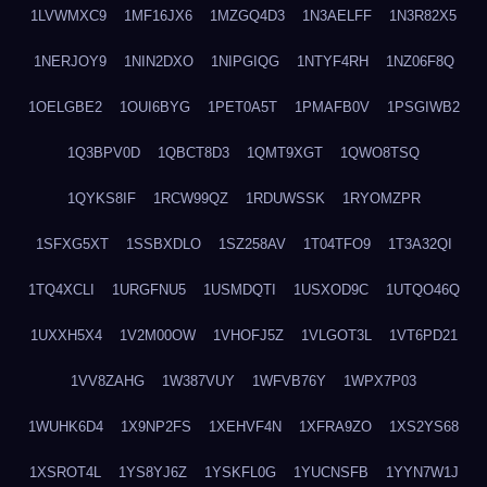
1LVWMXC9
1MF16JX6
1MZGQ4D3
1N3AELFF
1N3R82X5
1NERJOY9
1NIN2DXO
1NIPGIQG
1NTYF4RH
1NZ06F8Q
1OELGBE2
1OUI6BYG
1PET0A5T
1PMAFB0V
1PSGIWB2
1Q3BPV0D
1QBCT8D3
1QMT9XGT
1QWO8TSQ
1QYKS8IF
1RCW99QZ
1RDUWSSK
1RYOMZPR
1SFXG5XT
1SSBXDLO
1SZ258AV
1T04TFO9
1T3A32QI
1TQ4XCLI
1URGFNU5
1USMDQTI
1USXOD9C
1UTQO46Q
1UXXH5X4
1V2M00OW
1VHOFJ5Z
1VLGOT3L
1VT6PD21
1VV8ZAHG
1W387VUY
1WFVB76Y
1WPX7P03
1WUHK6D4
1X9NP2FS
1XEHVF4N
1XFRA9ZO
1XS2YS68
1XSROT4L
1YS8YJ6Z
1YSKFL0G
1YUCNSFB
1YYN7W1J