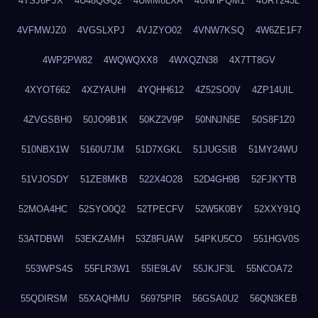
4TSJ6PJX
4U48QGQ2
4UMM8LXA
4UNHPQM1
4URT243L
4VFMWJZ0
4VGSLXPJ
4VJZYO02
4VNW7KSQ
4W6ZE1F7
4WP2PW82
4WQWQXX8
4WXQZN38
4X7TT8GV
4XYOT662
4XZYAUHI
4YQHH612
4Z52SO0V
4ZP14UIL
4ZVGSBH0
50JO9B1K
50KZ2V9P
50NNJN5E
50S8F1Z0
510NBX1W
5160U7JM
51D7XGKL
51JUGSIB
51MY24WU
51VJOSDY
51ZE8MKB
522X4O28
52D4GH9B
52FJKYTB
52MOA4HC
52SYO0Q2
52TPECFV
52W5K0BY
52XXY91Q
53ATDBWI
53EKZAMH
53Z8FUAW
54PKU5CO
551HGV0S
553WPS4S
55FLR3W1
55IE9L4V
55JKJF3L
55NCOA72
55QDIRSM
55XAQHMU
56975PIR
56GSA0U2
56QN3KEB