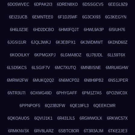
6DO5WVEC
6DPAK2I3
6DREN8XO
6DSSGCV5
6EEGL9Z9
6EI21UCB
6EMNTEE0
6F1DJ5WF
6G3CXI93
6G3KEGYN
6H6L0Z3E
6HD2DCBO
6HM0FQJT
6HWL9A3P
6I5IUH76
6JGSI1UR
6JQL3WKJ
6K3EBPX1
6K3WDMWT
6KDND60Z
6KOOILKY
6KPMGXPJ
6LGMA8OZ
6LI78JDL
6LL59T6X
6LSD5KCS
6LSGIF7V
6MC7XUTQ
6MNBISNE
6MRU4GHW
6MRWI2FW
6MUKQ2Q2
6N6MCPD2
6N8H9PB2
6NS1JPER
6NTR3U7I
6OXMG49D
6PHYGAFF
6PM1Z7A5
6PO2WC0X
6PPNPOF5
6Q23B2FW
6QE19FL3
6QEEKCMR
6QKOAUOS
6QVIJ1K1
6R431JL5
6RGMWOLX
6RKWC57X
6RMKNV3X
6RV8LARZ
6SBTC8OR
6T3R3AJM
6TKE2JE3