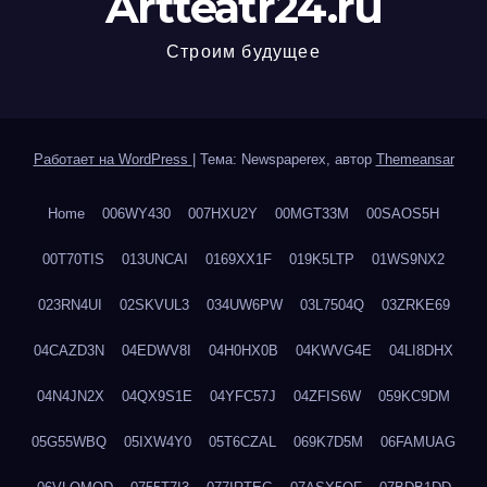
Artteatr24.ru
Строим будущее
Работает на WordPress
|
Тема: Newspaperex, автор
Themeansar
Home
006WY430
007HXU2Y
00MGT33M
00SAOS5H
00T70TIS
013UNCAI
0169XX1F
019K5LTP
01WS9NX2
023RN4UI
02SKVUL3
034UW6PW
03L7504Q
03ZRKE69
04CAZD3N
04EDWV8I
04H0HX0B
04KWVG4E
04LI8DHX
04N4JN2X
04QX9S1E
04YFC57J
04ZFIS6W
059KC9DM
05G55WBQ
05IXW4Y0
05T6CZAL
069K7D5M
06FAMUAG