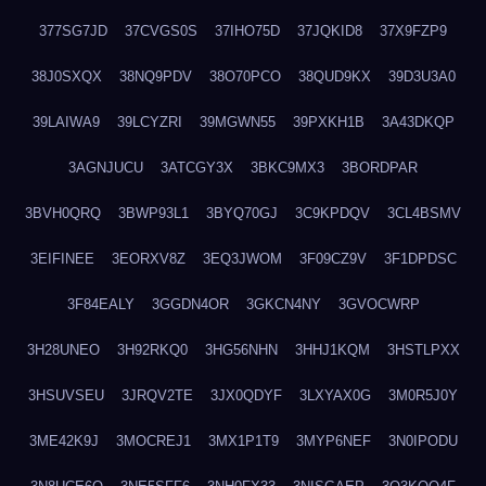
377SG7JD
37CVGS0S
37IHO75D
37JQKID8
37X9FZP9
38J0SXQX
38NQ9PDV
38O70PCO
38QUD9KX
39D3U3A0
39LAIWA9
39LCYZRI
39MGWN55
39PXKH1B
3A43DKQP
3AGNJUCU
3ATCGY3X
3BKC9MX3
3BORDPAR
3BVH0QRQ
3BWP93L1
3BYQ70GJ
3C9KPDQV
3CL4BSMV
3EIFINEE
3EORXV8Z
3EQ3JWOM
3F09CZ9V
3F1DPDSC
3F84EALY
3GGDN4OR
3GKCN4NY
3GVOCWRP
3H28UNEO
3H92RKQ0
3HG56NHN
3HHJ1KQM
3HSTLPXX
3HSUVSEU
3JRQV2TE
3JX0QDYF
3LXYAX0G
3M0R5J0Y
3ME42K9J
3MOCREJ1
3MX1P1T9
3MYP6NEF
3N0IPODU