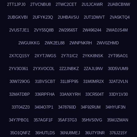
2TT1JPJ0
2TVCNBU8
2TWC2CET
2U1JCAWR
2UABCBNW
2UBGKVBI
2UFYK23Q
2UHBAVSU
2UT1DWVT
2VA5KTQ4
2VUSTJE1
2VY55Q8B
2W29565T
2W496244
2WADJS4M
2WGUIKKG
2WK2EL88
2WNPNKRH
2WV0ZHMD
2X7CQ1SY
2XYTJWGS
2Y7I1IC2
2YKK8NSK
2YT95AO1
2YV3O361
2YXVOCOL
2Z2JNBKZ
2ZAJL9NV
30D5VUM9
30W729OG
31BVSCBT
31L8FP95
31M0MR2X
32AT2VLN
32MATDBP
336RPFHA
33ANXYRH
33CR504T
33DY1V30
33T04ZZ0
3404O7P1
3478760D
34F92RUM
34HYUF3N
34Y7PBO1
357AGF1F
35AF37G3
35HVS0VG
35MJZMAN
35O1QNFZ
36HUTLDS
36NU8MEJ
36U7Y0NR
376J215Y