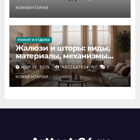
стихийных бедствий на
тезауруса
КОММЕНТАРИИ
РЕМОНТ И ОТДЕЛКА
Жалюзи и шторы: виды,
материалы, механизмы
управления и уход
НОЯ 12, 2025
ARTTEATR24_R
0
КОММЕНТАРИИ