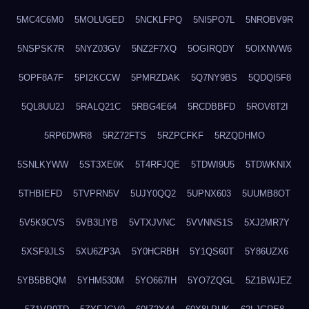
5MC4C6M0
5MOLUGED
5NCKLFPQ
5NI5PO7L
5NROBV9R
5NSPSK7R
5NYZ03GV
5NZ2F7XQ
5OGIRQDY
5OIXNVW6
5OPF8A7F
5PI2KCCW
5PMRZDAK
5Q7NY9BS
5QDQI5F8
5QL8UU2J
5RALQ21C
5RBG4E64
5RCDBBFD
5ROV8T2I
5RP6DWR8
5RZ72FTS
5RZPCFKF
5RZQDHMO
5SNLKYWW
5ST3XE0K
5T4RFJQE
5TDWI9U5
5TDWKNIX
5THBIEFD
5TVPRN5V
5UJY0QQ2
5UPNX603
5UUMB8OT
5V5K9CVS
5VB3LIYB
5VTXJVNC
5VVNNS1S
5XJ2MR7Y
5XSF9JLS
5XU6ZP3A
5Y0HCRBH
5Y1QS60T
5Y86UZX6
5YB5BBQM
5YHM530M
5YO667IH
5YO7ZQGL
5Z1BWJEZ