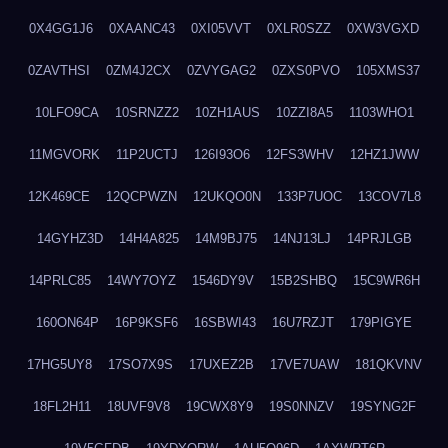
0X4GG1J6
0XAANC43
0XI05VVT
0XLR0SZZ
0XW3VGXD
0ZAVTHSI
0ZM4J2CX
0ZVYGAG2
0ZXS0PVO
105XMS37
10LFO9CA
10SRNZZ2
10ZH1AUS
10ZZI8A5
1103WHO1
11MGVORK
11P2UCTJ
126I93O6
12FS3WHV
12HZ1JWW
12K469CE
12QCPWZN
12UKQO0N
133P7UOC
13COV7L8
14GYHZ3D
14H4A825
14M9BJ75
14NJ13LJ
14PRJLGB
14PRLC85
14WY7OYZ
1546DY9V
15B2SHBQ
15C9WR6H
160ON64P
16P9KSF6
16SBWI43
16U7RZJT
179PIGYE
17HG5UY8
17SO7X9S
17UXEZ2B
17VE7UAW
181QKVNV
18FL2H11
18UVF9V8
19CWX8Y9
19S0NNZV
19SYNG2F