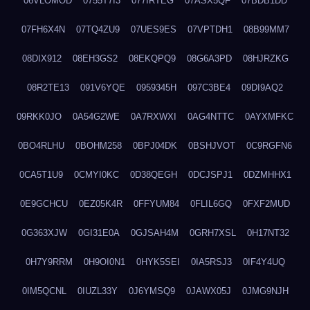
06VLOMOD
0755T7I3
077IRTEG
07ASX5QF
07BDB1DD
07FH6X4N
07TQ4ZU9
07UES9ES
07VPTDH1
08B99MM7
08DIX912
08EH3GS2
08EKQPQ9
08G6A3PD
08HJRZKG
08R2TE13
091V6YQE
0959345H
097C3BE4
09DI9AQ2
09RKK0JO
0A54G2WE
0A7RXWXI
0AG4NTTC
0AYXMFKC
0BO4RLHU
0BOHM258
0BPJ04DK
0BSHJVOT
0C9RGFN6
0CA5T1U9
0CMYI0KC
0D38QEGH
0DCJSPJ1
0DZMHHX1
0E9GCHCU
0EZ05K4R
0FFYUM84
0FLIL6GQ
0FXF2MUD
0G363XJW
0GI31E0A
0GJSAH4M
0GRH7XSL
0H17NT32
0H7Y9RRM
0H9OI0N1
0HYK5SEI
0IA5RSJ3
0IF4Y4UQ
0IM5QCNL
0IUZL33Y
0J6YMSQ9
0JAWX05J
0JMG9NJH