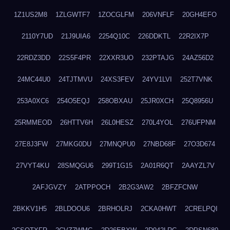
1Z1US2M8
1ZLGWTF7
1ZOCGLFM
206VNFLF
20GH4EFO
2110Y7UD
21J9UIA6
2254Q10C
226DDKTL
22R2IX7P
22RDZ3DD
22S5F4PR
22XXR3UO
232PTAJG
24AZ56D2
24MC44U0
24TJTMVU
24XS3FEV
24YV1LVI
252T7VNK
253A0XC6
254O5EQJ
258OBXAU
25JR0XCH
25Q8956U
25RMMEOD
26HTTV6H
26L0HESZ
270L4YOL
276UFPNM
27E8J3FW
27MKG0DU
27MNQPU0
27NBD68F
27O3D674
27VYT4KU
28SMQGU6
299T1G15
2A01R6QT
2AAYZL7V
2AFJGVZY
2ATPPOCH
2B2G3AW2
2BFZFCNW
2BKKV1H5
2BLDOOU6
2BRHOLRJ
2CKA0HWT
2CRELPQI