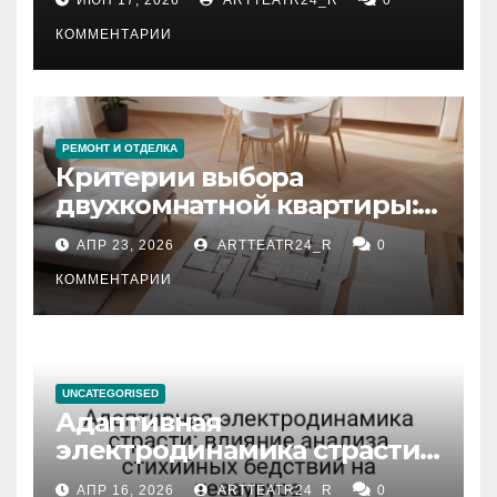
КОММЕНТАРИИ
РЕМОНТ И ОТДЕЛКА
Критерии выбора
двухкомнатной квартиры:
планировка, площадь,
АПР 23, 2026
ARTTEATR24_R
0
состояние и документация
КОММЕНТАРИИ
UNCATEGORISED
Адаптивная
электродинамика страсти:
влияние анализа
АПР 16, 2026
ARTTEATR24_R
0