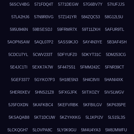
56SCV4BG
571FDQ4T
5771DEGW
57G6BV7Y
57IUFJJS
57LA2HJ6
57N9R0VG
57Z141YR
584ZQC53
58G12L5U
595U946N
59BSESDJ
59FRMR7X
59T11ZKH
5AFUR9TL
5AOPNSAW
5AQL07P2
5ASS9KJO
5AY4N3YE
5B3AF4SH
5CDCU7YL
5CWV233T
5DFYUFZ0
5DKYT31C
5DM253CG
5E4JC1TI
5EXK7A7W
5F447S51
5FMM242C
5FNR39CT
5GEF3377
5GYKO7P3
5H18E5N3
5H4C8VII
5HANI4XK
5HER0XEV
5HNS21Z8
5IFXGJFK
5IITXOZY
5IVSLWGV
5J5FOXDN
5KAFKBC4
5KEFVRBK
5KFBILGV
5KP635PE
5KSAQAB8
5KT1DCUW
5KZYHXKG
5L1KPI2V
5L515L3S
5LCKQGH7
5LOVPA8C
5LY0K9GU
5M4U4YA3
5M8JMWFU