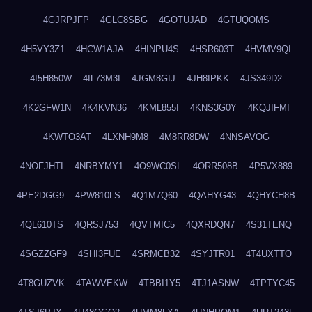
4GJRPJFP
4GLC8SBG
4GOTUJAD
4GTUQOMS
4H5VY3Z1
4HCW1AJA
4HINPU4S
4HSR603T
4HVMV9QI
4I5H850W
4IL73M3I
4JGM8GIJ
4JH8IPKK
4JS349D2
4K2GFW1N
4K4KVN36
4KML855I
4KNS3G0Y
4KQJIFMI
4KWTO3AT
4LXNH9M8
4M8RR8DW
4NNSAVOG
4NOFJHTI
4NRBYMY1
4O9WC0SL
4ORR508B
4P5VX889
4PE2DGG9
4PW810LS
4Q1M7Q60
4QAHYG43
4QHYCH8B
4QL610TS
4QRSJ753
4QVTMIC5
4QXRDQN7
4S31TENQ
4SGZZGF9
4SHI3FUE
4SRMCB32
4SYJTR01
4T4UXTTO
4T8GUZVK
4TAWVEKW
4TBBI1Y5
4TJ1ASNW
4TPTYC45