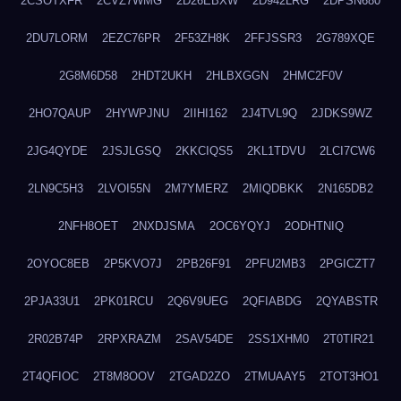
2CSOTXFR
2CVZ7WMG
2D26EBXW
2D942LRG
2DPSN680
2DU7LORM
2EZC76PR
2F53ZH8K
2FFJSSR3
2G789XQE
2G8M6D58
2HDT2UKH
2HLBXGGN
2HMC2F0V
2HO7QAUP
2HYWPJNU
2IIHI162
2J4TVL9Q
2JDKS9WZ
2JG4QYDE
2JSJLGSQ
2KKCIQS5
2KL1TDVU
2LCI7CW6
2LN9C5H3
2LVOI55N
2M7YMERZ
2MIQDBKK
2N165DB2
2NFH8OET
2NXDJSMA
2OC6YQYJ
2ODHTNIQ
2OYOC8EB
2P5KVO7J
2PB26F91
2PFU2MB3
2PGICZT7
2PJA33U1
2PK01RCU
2Q6V9UEG
2QFIABDG
2QYABSTR
2R02B74P
2RPXRAZM
2SAV54DE
2SS1XHM0
2T0TIR21
2T4QFIOC
2T8M8OOV
2TGAD2ZO
2TMUAAY5
2TOT3HO1