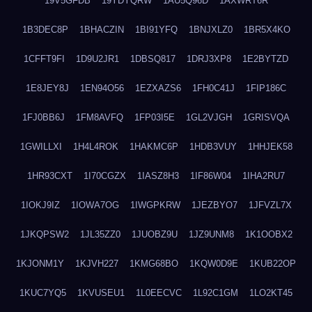
19V5GFDB
19YDYQRW
1AU5Q96D
1AXWRT6R
1B3DEC8P
1BHACZIN
1BI91YFQ
1BNJXLZ0
1BR5X4KO
1CFFT9FI
1D9U2JR1
1DBSQ817
1DRJ3XP8
1E2BYTZD
1E8JEY8J
1EN94O56
1EZXAZS6
1FH0C41J
1FIP186C
1FJ0BB6J
1FM8AVFQ
1FP03I5E
1GL2VJGH
1GRISVQA
1GWILLXI
1H4L4ROK
1HAKMC6P
1HDB3VUY
1HHJEK58
1HR93CXT
1I70CGZX
1IASZ8H3
1IF86W04
1IHA2RU7
1IOKJ9IZ
1IOWA7OG
1IWGPKRW
1JEZBYO7
1JFVZL7X
1JKQPSW2
1JL35ZZ0
1JUOBZ9U
1JZ9UNM8
1K1OOBX2
1KJONM1Y
1KJVH227
1KMG68BO
1KQW0D9E
1KUB22OP
1KUC7YQ5
1KVUSEU1
1L0EECVC
1L92C1GM
1LO2KT45