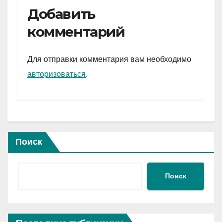
e
er
at
ail
р
Добавить
gr
s
а
комментарий
a
A
в
m
p
и
Для отправки комментария вам необходимо
p
ть
авторизоваться
.
Поиск
Поиск