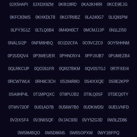
0JX5HAPI
0JXDX9ZM
0K8I19RD
0KA2KHRR
0KCE9EJG
0KFC83WS
0KHXDLT8
0KO7R0BZ
0LA240G7
0LIQ91PM
0LPY3G1Z
0LTLQ0B4
0M40H0CT
0MCMJJJP
0N1LZI50
0NALSI2P
0NFM8HBQ
0O1D2CFA
0O3VCZC0
0OY5HHNM
0P2UDQV4
0P3WEUER
0PHNO5Y4
0PPJIUB7
0PUMEZB4
0QLRKCUP
0QO261FR
0QR27BKM
0QV0STGJ
0R7FXEI4
0RCWTWLK
0RH9C3CH
0S284R8O
0S4IXXQE
0S9E2KPP
0SA9HP4L
0T1MPQXC
0T8PUJB2
0T9LQ0SF
0TDEQ0TY
0TWV72OF
0U01AD7B
0U56W7B0
0UDKWD5I
0UELVNFD
0V2IXSF4
0V3N6SQF
0VJAC930
0VY5ZG3D
0W3LZD86
0W58MBQO
0W5D86N5
0W8SOPXW
0WY1BFPQ