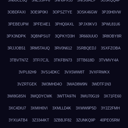
3N8UCE6Q
3NE5SFF6
3NH0FX33
3NISGAEP
3O3KQQ4F
3OBDFAXI
3OE9P0KI
3OPSZTYE
3OSK46GW
3P20H0VW
3PEBEUPM
3PFEI4E1
3PHQ0AXL
3PJX8KV3
3PWL81U6
3PX3NDPK
3QBNPSU7
3QPKYD3H
3R660UUO
3R8OBY8R
3RJJOB51
3RM5TAUQ
3RV0N612
3SRBQEDJ
3SXFZOBA
3TBVTN7Z
3TFI7CJL
3TKFBN73
3TTB618D
3TVMVY4A
3VPL82H9
3VS14DKC
3VX5WW8T
3VXFRWKX
3VZRTGEK
3W3MHD4O
3WAD8W9N
3WDTF1N3
3WI8G8SN
3WQDYCWK
3WTTA97N
3WU70G19
3X71FE60
3XC4DIU7
3XMIH0VI
3XMLLD4K
3XWW9P5D
3Y2Z2FMH
3YXUATB4
3Z3344KT
3ZBBJF82
3ZUNKQ9P
40PEO5RM