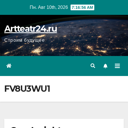
Перейти
Пн. Авг 10th, 2026
7:16:57 AM
к
содержанию
Artteatr24.ru
Строим будущее
FV8U3WU1