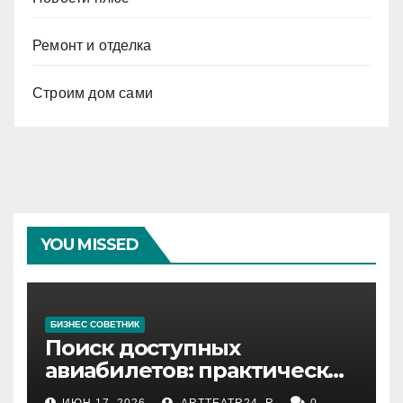
Ремонт и отделка
Строим дом сами
YOU MISSED
БИЗНЕС СОВЕТНИК
Поиск доступных
авиабилетов: практические
рекомендации
ИЮН 17, 2026
ARTTEATR24_R
0