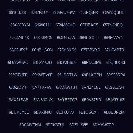
5Z1VP9TD
5ZYFJGV9
60IZ2Y44
60X8LPUK
62LJGRE8
6316UU0I
634ZKLU1
63MVU7SW
63SPQINX
63WDQUHH
63X60DYM
64996J11
659M6G4O
65TIBAG5
65TN6NPQ
65UV4E1K
660K94O5
663467JW
664ESOLH
664FNVV4
66C6U597
66NBHAON
675YBKS0
67T6PVX5
67UCAPT0
6899WHVC
68EZZKJQ
68OMB6UH
68PDCJPV
68QHDOI3
699GTUTR
69KWPV8F
69LSOT1W
69PLXGPN
69S53RP0
6A5ZOVTI
6A7TVFIW
6AMAWT34
6ANZ4C8L
6AS3LJQ4
6AX21SAB
6AX80CNX
6AYEZFQ7
6B0V87BD
6BA9R10Z
6BUMJY5E
6BVXINIU
6CJKUI7J
6D1OSCXH
6D8BUPZM
6DCMVTHM
6DDK07UL
6DEL198E
6DMVW7ZP