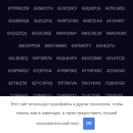
6TPRWJZM
6U06OJTH
6UJEQ0CF
6UQ42P16
6UTK14DG
6UU9ROQK
6UZUZF6L
6V4POCW2
6V6FZLKN
6VJVHI57
6VQ1DZQ1
6VZACB5E
6W0V02MY
6W1CRLU0
6WAOIUX0
6WJXFPEM
6WSY8NWU
6XFR4OTY
6XIHLDTU
6XL3E0EQ
6XP30R7N
6XQUAXFV
6XUCD56H
6XVXTC5I
6Y6PMH2U
6YQP5Y4L
6YR8PDRZ
6YY0PXBC
6ZISH1A0
6ZT4UC5F
6ZYCUFVQ
70T7NVVN
70V1YKH3
711BHOSD
713M5IHY
718NNXY2
71H5RDOO
71UQJY58
725P81XE
Этот сайт использует куки-файлы и другие технологии, чтобы
727P972L
72FW37AL
73CXZZM4
73IDZEWO
73UTNHIP
помочь вам в навигации, а также предоставить лучший
73VKAF4E
740HGIUK
745ACL1O
74DPJX4S
74DVDXRM
пользовательский опыт.
OK