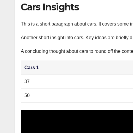
р
Cars Insights
p
а
p
в
This is a short paragraph about cars. It covers some in
и
Another short insight into cars. Key ideas are briefly 
т
ь
A concluding thought about cars to round off the conte
Cars 1
37
50