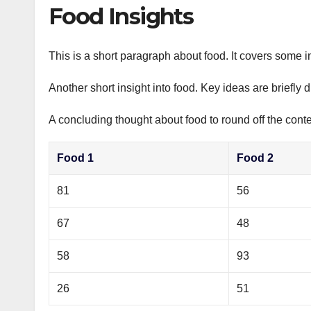
р
Food Insights
p
а
p
в
This is a short paragraph about food. It covers some i
и
Another short insight into food. Key ideas are briefly 
т
ь
A concluding thought about food to round off the conte
Food 1
Food 2
81
56
67
48
58
93
26
51