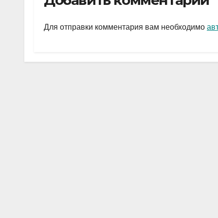
Добавить комментарий
gr
s
а
a
A
в
Для отправки комментария вам необходимо
ав
m
p
и
p
ть