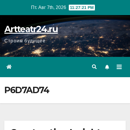
Перейти
Пт. Авг 7th, 2026
11:27:23 PM
к
содержанию
Artteatr24.ru
Строим будущее
P6D7AD74