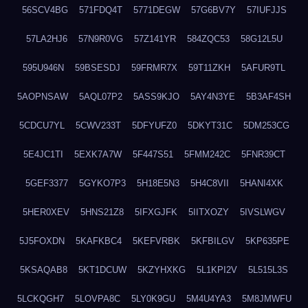
56SCV4BG
571FDQ4T
5771DEGW
57G6BV7Y
57IUFJJS
57LA2HJ6
57N9R0VG
57Z141YR
584ZQC53
58G12L5U
595U946N
59BSESDJ
59FRMR7X
59T11ZKH
5AFUR9TL
5AOPNSAW
5AQL07P2
5ASS9KJO
5AY4N3YE
5B3AF4SH
5CDCU7YL
5CWV233T
5DFYUFZ0
5DKYT31C
5DM253CG
5E4JC1TI
5EXK7A7W
5F447S51
5FMM242C
5FNR39CT
5GEF3377
5GYKO7P3
5H18E5N3
5H4C8VII
5HANI4XK
5HER0XEV
5HNS21Z8
5IFXGJFK
5IITXOZY
5IVSLWGV
5J5FOXDN
5KAFKBC4
5KEFVRBK
5KFBILGV
5KP635PE
5KSAQAB8
5KT1DCUW
5KZYHXKG
5L1KPI2V
5L515L3S
5LCKQGH7
5LOVPA8C
5LY0K9GU
5M4U4YA3
5M8JMWFU