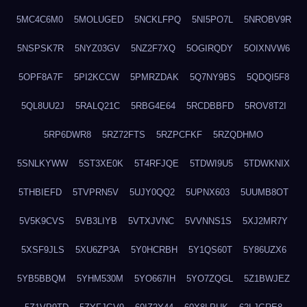
5MC4C6M0
5MOLUGED
5NCKLFPQ
5NI5PO7L
5NROBV9R
5NSPSK7R
5NYZ03GV
5NZ2F7XQ
5OGIRQDY
5OIXNVW6
5OPF8A7F
5PI2KCCW
5PMRZDAK
5Q7NY9BS
5QDQI5F8
5QL8UU2J
5RALQ21C
5RBG4E64
5RCDBBFD
5ROV8T2I
5RP6DWR8
5RZ72FTS
5RZPCFKF
5RZQDHMO
5SNLKYWW
5ST3XE0K
5T4RFJQE
5TDWI9U5
5TDWKNIX
5THBIEFD
5TVPRN5V
5UJY0QQ2
5UPNX603
5UUMB8OT
5V5K9CVS
5VB3LIYB
5VTXJVNC
5VVNNS1S
5XJ2MR7Y
5XSF9JLS
5XU6ZP3A
5Y0HCRBH
5Y1QS60T
5Y86UZX6
5YB5BBQM
5YHM530M
5YO667IH
5YO7ZQGL
5Z1BWJEZ