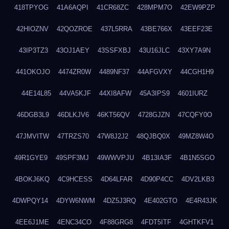
418TPYOG
41A6AQPI
41CR68ZC
428MPM7O
42EW9PZP
42HIOZNV
42QOZROE
437L5RRA
43BE766X
43EEF23E
43IP3TZ3
43OJ1AEY
43SSFXBJ
43U16JLC
43XY7A9N
441OKOJO
4474ZR0W
4489NF37
44AFGVXY
44CGH1H9
44E14L85
44VA5KJF
44XI8AFW
45A3IPS9
4601IURZ
46DGB3L9
46DLKJV6
46KT56QV
4728GJZN
47CQFY0O
47JMVITW
47TRZS70
47W8J2J2
48QJBQ0X
49MZ8W4O
49R1GYE9
49SPF3MJ
49WWVPJU
4B13IA3F
4B1N5SGO
4BOKJ6KQ
4C9HCESS
4D64LFAR
4D90P4CC
4DV2LKB3
4DWPQY14
4DYW6NWM
4DZ5J3RQ
4E402GTO
4E4R43JK
4EE6J1ME
4ENC34CO
4F88GRG8
4FDT5ITF
4GHTKFV1