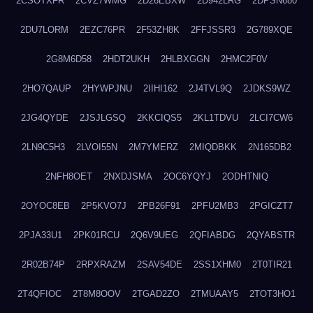
2CSOTXFR
2CVZ7WMG
2D26EBXW
2D942LRG
2DPSN680
2DU7LORM
2EZC76PR
2F53ZH8K
2FFJSSR3
2G789XQE
2G8M6D58
2HDT2UKH
2HLBXGGN
2HMC2F0V
2HO7QAUP
2HYWPJNU
2IIHI162
2J4TVL9Q
2JDKS9WZ
2JG4QYDE
2JSJLGSQ
2KKCIQS5
2KL1TDVU
2LCI7CW6
2LN9C5H3
2LVOI55N
2M7YMERZ
2MIQDBKK
2N165DB2
2NFH8OET
2NXDJSMA
2OC6YQYJ
2ODHTNIQ
2OYOC8EB
2P5KVO7J
2PB26F91
2PFU2MB3
2PGICZT7
2PJA33U1
2PK01RCU
2Q6V9UEG
2QFIABDG
2QYABSTR
2R02B74P
2RPXRAZM
2SAV54DE
2SS1XHM0
2T0TIR21
2T4QFIOC
2T8M8OOV
2TGAD2ZO
2TMUAAY5
2TOT3HO1