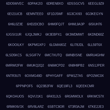
6DO5WVEC
6DPAK2I3
6DREN8XO
6DSSGCV5
6EEGL9Z9
6EI21UCB
6EMNTEE0
6F1DJ5WF
6G3CXI93
6G3KEGYN
6H6L0Z3E
6HD2DCBO
6HM0FQJT
6HWL9A3P
6I5IUH76
6JGSI1UR
6JQL3WKJ
6K3EBPX1
6K3WDMWT
6KDND60Z
6KOOILKY
6KPMGXPJ
6LGMA8OZ
6LI78JDL
6LL59T6X
6LSD5KCS
6LSGIF7V
6MC7XUTQ
6MNBISNE
6MRU4GHW
6MRWI2FW
6MUKQ2Q2
6N6MCPD2
6N8H9PB2
6NS1JPER
6NTR3U7I
6OXMG49D
6PHYGAFF
6PM1Z7A5
6PO2WC0X
6PPNPOF5
6Q23B2FW
6QE19FL3
6QEEKCMR
6QKOAUOS
6QVIJ1K1
6R431JL5
6RGMWOLX
6RKWC57X
6RMKNV3X
6RV8LARZ
6SBTC8OR
6T3R3AJM
6TKE2JE3