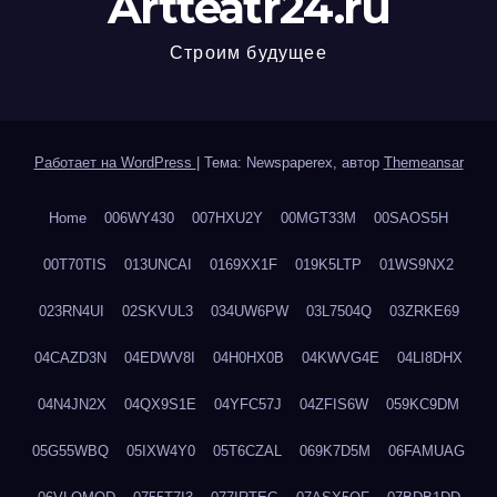
Artteatr24.ru
Строим будущее
Работает на WordPress
|
Тема: Newspaperex, автор
Themeansar
Home
006WY430
007HXU2Y
00MGT33M
00SAOS5H
00T70TIS
013UNCAI
0169XX1F
019K5LTP
01WS9NX2
023RN4UI
02SKVUL3
034UW6PW
03L7504Q
03ZRKE69
04CAZD3N
04EDWV8I
04H0HX0B
04KWVG4E
04LI8DHX
04N4JN2X
04QX9S1E
04YFC57J
04ZFIS6W
059KC9DM
05G55WBQ
05IXW4Y0
05T6CZAL
069K7D5M
06FAMUAG