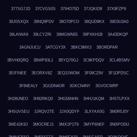
377SG7JD
37CVGS0S
37IHO75D
37JQKID8
37X9FZP9
38J0SXQX
38NQ9PDV
38O70PCO
38QUD9KX
39D3U3A0
39LAIWA9
39LCYZRI
39MGWN55
39PXKH1B
3A43DKQP
3AGNJUCU
3ATCGY3X
3BKC9MX3
3BORDPAR
3BVH0QRQ
3BWP93L1
3BYQ70GJ
3C9KPDQV
3CL4BSMV
3EIFINEE
3EORXV8Z
3EQ3JWOM
3F09CZ9V
3F1DPDSC
3F84EALY
3GGDN4OR
3GKCN4NY
3GVOCWRP
3H28UNEO
3H92RKQ0
3HG56NHN
3HHJ1KQM
3HSTLPXX
3HSUVSEU
3JRQV2TE
3JX0QDYF
3LXYAX0G
3M0R5J0Y
3ME42K9J
3MOCREJ1
3MX1P1T9
3MYP6NEF
3N0IPODU