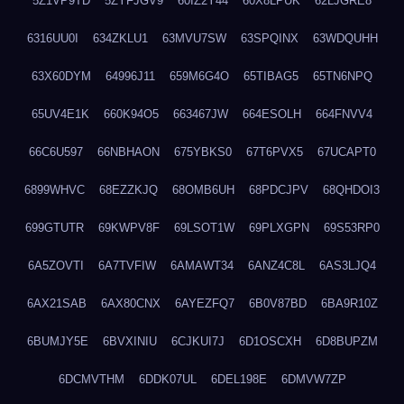
5Z1VP9TD
5ZYFJGV9
60IZ2Y44
60X8LPUK
62LJGRE8
6316UU0I
634ZKLU1
63MVU7SW
63SPQINX
63WDQUHH
63X60DYM
64996J11
659M6G4O
65TIBAG5
65TN6NPQ
65UV4E1K
660K94O5
663467JW
664ESOLH
664FNVV4
66C6U597
66NBHAON
675YBKS0
67T6PVX5
67UCAPT0
6899WHVC
68EZZKJQ
68OMB6UH
68PDCJPV
68QHDOI3
699GTUTR
69KWPV8F
69LSOT1W
69PLXGPN
69S53RP0
6A5ZOVTI
6A7TVFIW
6AMAWT34
6ANZ4C8L
6AS3LJQ4
6AX21SAB
6AX80CNX
6AYEZFQ7
6B0V87BD
6BA9R10Z
6BUMJY5E
6BVXINIU
6CJKUI7J
6D1OSCXH
6D8BUPZM
6DCMVTHM
6DDK07UL
6DEL198E
6DMVW7ZP