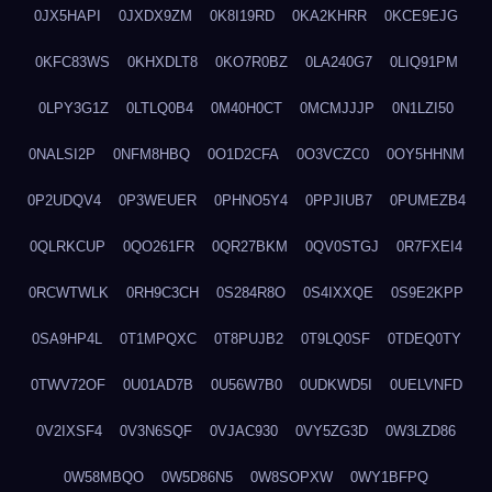
0JX5HAPI
0JXDX9ZM
0K8I19RD
0KA2KHRR
0KCE9EJG
0KFC83WS
0KHXDLT8
0KO7R0BZ
0LA240G7
0LIQ91PM
0LPY3G1Z
0LTLQ0B4
0M40H0CT
0MCMJJJP
0N1LZI50
0NALSI2P
0NFM8HBQ
0O1D2CFA
0O3VCZC0
0OY5HHNM
0P2UDQV4
0P3WEUER
0PHNO5Y4
0PPJIUB7
0PUMEZB4
0QLRKCUP
0QO261FR
0QR27BKM
0QV0STGJ
0R7FXEI4
0RCWTWLK
0RH9C3CH
0S284R8O
0S4IXXQE
0S9E2KPP
0SA9HP4L
0T1MPQXC
0T8PUJB2
0T9LQ0SF
0TDEQ0TY
0TWV72OF
0U01AD7B
0U56W7B0
0UDKWD5I
0UELVNFD
0V2IXSF4
0V3N6SQF
0VJAC930
0VY5ZG3D
0W3LZD86
0W58MBQO
0W5D86N5
0W8SOPXW
0WY1BFPQ