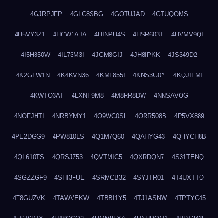
4GJRPJFP
4GLC8SBG
4GOTUJAD
4GTUQOMS
4H5VY3Z1
4HCW1AJA
4HINPU4S
4HSR603T
4HVMV9QI
4I5H850W
4IL73M3I
4JGM8GIJ
4JH8IPKK
4JS349D2
4K2GFW1N
4K4KVN36
4KML855I
4KNS3G0Y
4KQJIFMI
4KWTO3AT
4LXNH9M8
4M8RR8DW
4NNSAVOG
4NOFJHTI
4NRBYMY1
4O9WC0SL
4ORR508B
4P5VX889
4PE2DGG9
4PW810LS
4Q1M7Q60
4QAHYG43
4QHYCH8B
4QL610TS
4QRSJ753
4QVTMIC5
4QXRDQN7
4S31TENQ
4SGZZGF9
4SHI3FUE
4SRMCB32
4SYJTR01
4T4UXTTO
4T8GUZVK
4TAWVEKW
4TBBI1Y5
4TJ1ASNW
4TPTYC45