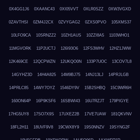
0X4GG1J6
0XAANC43
0XI05VVT
0XLR0SZZ
0XW3VGXD
0ZAVTHSI
0ZM4J2CX
0ZVYGAG2
0ZXS0PVO
105XMS37
10LFO9CA
10SRNZZ2
10ZH1AUS
10ZZI8A5
1103WHO1
11MGVORK
11P2UCTJ
126I93O6
12FS3WHV
12HZ1JWW
12K469CE
12QCPWZN
12UKQO0N
133P7UOC
13COV7L8
14GYHZ3D
14H4A825
14M9BJ75
14NJ13LJ
14PRJLGB
14PRLC85
14WY7OYZ
1546DY9V
15B2SHBQ
15C9WR6H
160ON64P
16P9KSF6
16SBWI43
16U7RZJT
179PIGYE
17HG5UY8
17SO7X9S
17UXEZ2B
17VE7UAW
181QKVNV
18FL2H11
18UVF9V8
19CWX8Y9
19S0NNZV
19SYNG2F