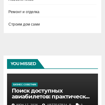
Ремонт и отделка
Строим дом сами
YOU MISSED
БИЗНЕС СОВЕТНИК
Поиск доступных
авиабилетов: практические
рекомендации
ИЮН 17, 2026
ARTTEATR24_R
0