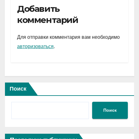
e
er
at
ail
р
Добавить
gr
s
а
комментарий
a
A
в
m
p
и
Для отправки комментария вам необходимо
p
ть
авторизоваться
.
Поиск
Поиск