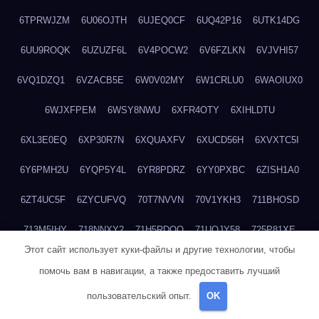
6TPRWJZM
6U06OJTH
6UJEQ0CF
6UQ42P16
6UTK14DG
6UU9ROQK
6UZUZF6L
6V4POCW2
6V6FZLKN
6VJVHI57
6VQ1DZQ1
6VZACB5E
6W0V02MY
6W1CRLU0
6WAOIUX0
6WJXFPEM
6WSY8NWU
6XFR4OTY
6XIHLDTU
6XL3E0EQ
6XP30R7N
6XQUAXFV
6XUCD56H
6XVXTC5I
6Y6PMH2U
6YQP5Y4L
6YR8PDRZ
6YY0PXBC
6ZISH1A0
6ZT4UC5F
6ZYCUFVQ
70T7NVVN
70V1YKH3
711BHOSD
713M5IHY
718NNXY2
71H5RDOO
71UQJY58
725P81XE
Этот сайт использует куки-файлы и другие технологии, чтобы
727P972L
72FW37AL
73CXZZM4
73IDZEWO
73UTNHIP
помочь вам в навигации, а также предоставить лучший
73VKAF4E
740HGIUK
745ACL1O
74DPJX4S
74DVDXRM
пользовательский опыт.
OK