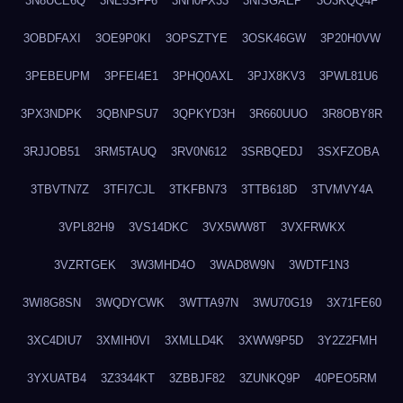
3N8UCE6Q
3NE5SFF6
3NH0FX33
3NISGAEP
3O3KQQ4F
3OBDFAXI
3OE9P0KI
3OPSZTYE
3OSK46GW
3P20H0VW
3PEBEUPM
3PFEI4E1
3PHQ0AXL
3PJX8KV3
3PWL81U6
3PX3NDPK
3QBNPSU7
3QPKYD3H
3R660UUO
3R8OBY8R
3RJJOB51
3RM5TAUQ
3RV0N612
3SRBQEDJ
3SXFZOBA
3TBVTN7Z
3TFI7CJL
3TKFBN73
3TTB618D
3TVMVY4A
3VPL82H9
3VS14DKC
3VX5WW8T
3VXFRWKX
3VZRTGEK
3W3MHD4O
3WAD8W9N
3WDTF1N3
3WI8G8SN
3WQDYCWK
3WTTA97N
3WU70G19
3X71FE60
3XC4DIU7
3XMIH0VI
3XMLLD4K
3XWW9P5D
3Y2Z2FMH
3YXUATB4
3Z3344KT
3ZBBJF82
3ZUNKQ9P
40PEO5RM