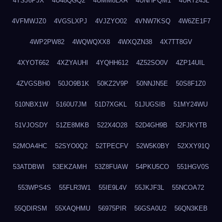
4TSJ6PJX
4U48QGQ2
4UMM8LXA
4UNHPQM1
4URT243L
4VFMWJZ0
4VGSLXPJ
4VJZYO02
4VNW7KSQ
4W6ZE1F7
4WP2PW82
4WQWQXX8
4WXQZN38
4X7TT8GV
4XYOT662
4XZYAUHI
4YQHH612
4Z52SO0V
4ZP14UIL
4ZVGSBH0
50JO9B1K
50KZ2V9P
50NNJN5E
50S8F1Z0
510NBX1W
5160U7JM
51D7XGKL
51JUGSIB
51MY24WU
51VJOSDY
51ZE8MKB
522X4O28
52D4GH9B
52FJKYTB
52MOA4HC
52SYO0Q2
52TPECFV
52W5K0BY
52XXY91Q
53ATDBWI
53EKZAMH
53Z8FUAW
54PKU5CO
551HGV0S
553WPS4S
55FLR3W1
55IE9L4V
55JKJF3L
55NCOA72
55QDIRSM
55XAQHMU
56975PIR
56GSA0U2
56QN3KEB