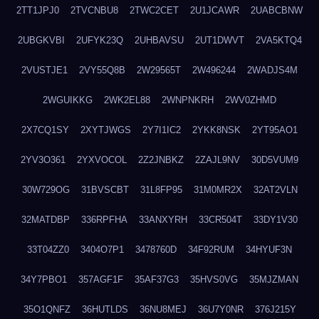
2TT1JPJ0
2TVCNBU8
2TWC2CET
2U1JCAWR
2UABCBNW
2UBGKVBI
2UFYK23Q
2UHBAVSU
2UT1DWVT
2VA5KTQ4
2VUSTJE1
2VY55Q8B
2W29565T
2W496244
2WADJS4M
2WGUIKKG
2WK2EL88
2WNPNKRH
2WV0ZHMD
2X7CQ1SY
2XYTJWGS
2Y7I1IC2
2YKK8NSK
2YT95AO1
2YV3O361
2YXVOCOL
2Z2JNBKZ
2ZAJL9NV
30D5VUM9
30W729OG
31BVSCBT
31L8FP95
31M0MR2X
32AT2VLN
32MATDBP
336RPFHA
33ANXYRH
33CR504T
33DY1V30
33T04ZZ0
3404O7P1
3478760D
34F92RUM
34HYUF3N
34Y7PBO1
357AGF1F
35AF37G3
35HVS0VG
35MJZMAN
35O1QNFZ
36HUTLDS
36NU8MEJ
36U7Y0NR
376J215Y