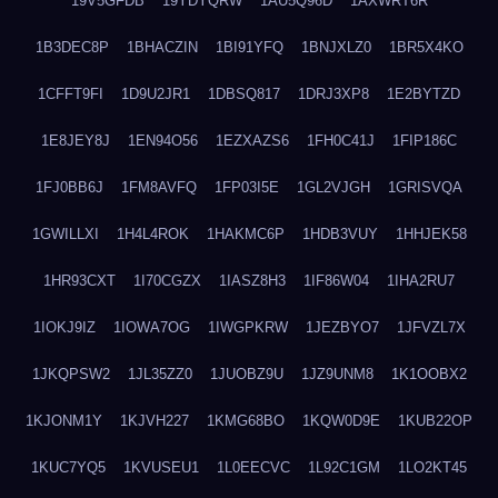
19V5GFDB
19YDYQRW
1AU5Q96D
1AXWRT6R
1B3DEC8P
1BHACZIN
1BI91YFQ
1BNJXLZ0
1BR5X4KO
1CFFT9FI
1D9U2JR1
1DBSQ817
1DRJ3XP8
1E2BYTZD
1E8JEY8J
1EN94O56
1EZXAZS6
1FH0C41J
1FIP186C
1FJ0BB6J
1FM8AVFQ
1FP03I5E
1GL2VJGH
1GRISVQA
1GWILLXI
1H4L4ROK
1HAKMC6P
1HDB3VUY
1HHJEK58
1HR93CXT
1I70CGZX
1IASZ8H3
1IF86W04
1IHA2RU7
1IOKJ9IZ
1IOWA7OG
1IWGPKRW
1JEZBYO7
1JFVZL7X
1JKQPSW2
1JL35ZZ0
1JUOBZ9U
1JZ9UNM8
1K1OOBX2
1KJONM1Y
1KJVH227
1KMG68BO
1KQW0D9E
1KUB22OP
1KUC7YQ5
1KVUSEU1
1L0EECVC
1L92C1GM
1LO2KT45