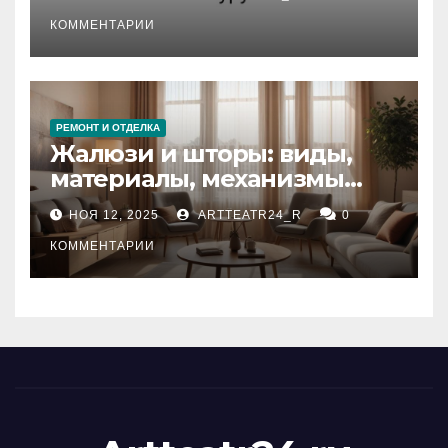
стихийных бедствий на
тезауруса
КОММЕНТАРИИ
РЕМОНТ И ОТДЕЛКА
Жалюзи и шторы: виды,
материалы, механизмы
управления и уход
НОЯ 12, 2025
ARTTEATR24_R
0
КОММЕНТАРИИ