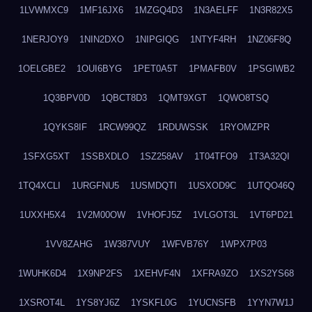
1LVWMXC9
1MF16JX6
1MZGQ4D3
1N3AELFF
1N3R82X5
1NERJOY9
1NIN2DXO
1NIPGIQG
1NTYF4RH
1NZ06F8Q
1OELGBE2
1OUI6BYG
1PET0A5T
1PMAFB0V
1PSGIWB2
1Q3BPV0D
1QBCT8D3
1QMT9XGT
1QWO8TSQ
1QYKS8IF
1RCW99QZ
1RDUWSSK
1RYOMZPR
1SFXG5XT
1SSBXDLO
1SZ258AV
1T04TFO9
1T3A32QI
1TQ4XCLI
1URGFNU5
1USMDQTI
1USXOD9C
1UTQO46Q
1UXXH5X4
1V2M00OW
1VHOFJ5Z
1VLGOT3L
1VT6PD21
1VV8ZAHG
1W387VUY
1WFVB76Y
1WPX7P03
1WUHK6D4
1X9NP2FS
1XEHVF4N
1XFRA9ZO
1XS2YS68
1XSROT4L
1YS8YJ6Z
1YSKFL0G
1YUCNSFB
1YYN7W1J