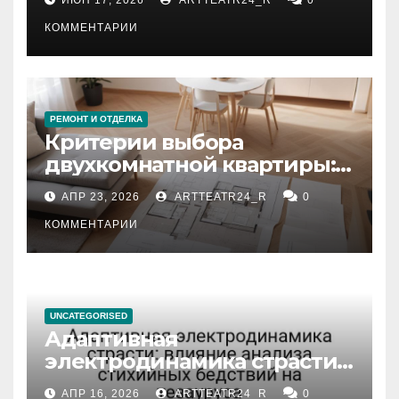
КОММЕНТАРИИ
РЕМОНТ И ОТДЕЛКА
Критерии выбора
двухкомнатной квартиры:
планировка, площадь,
АПР 23, 2026
ARTTEATR24_R
0
состояние и документация
КОММЕНТАРИИ
UNCATEGORISED
Адаптивная
электродинамика страсти:
влияние анализа
АПР 16, 2026
ARTTEATR24_R
0