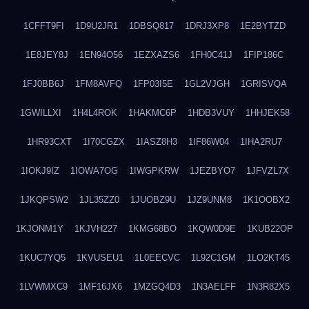
1CFFT9FI
1D9U2JR1
1DBSQ817
1DRJ3XP8
1E2BYTZD
1E8JEY8J
1EN94O56
1EZXAZS6
1FH0C41J
1FIP186C
1FJ0BB6J
1FM8AVFQ
1FP03I5E
1GL2VJGH
1GRISVQA
1GWILLXI
1H4L4ROK
1HAKMC6P
1HDB3VUY
1HHJEK58
1HR93CXT
1I70CGZX
1IASZ8H3
1IF86W04
1IHA2RU7
1IOKJ9IZ
1IOWA7OG
1IWGPKRW
1JEZBYO7
1JFVZL7X
1JKQPSW2
1JL35ZZ0
1JUOBZ9U
1JZ9UNM8
1K1OOBX2
1KJONM1Y
1KJVH227
1KMG68BO
1KQW0D9E
1KUB22OP
1KUC7YQ5
1KVUSEU1
1L0EECVC
1L92C1GM
1LO2KT45
1LVWMXC9
1MF16JX6
1MZGQ4D3
1N3AELFF
1N3R82X5