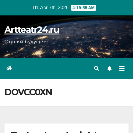
Перейти
Пт. Авг 7th, 2026
4:19:56 AM
к
содержанию
Artteatr24.ru
Строим будущее
DOVCC0XN