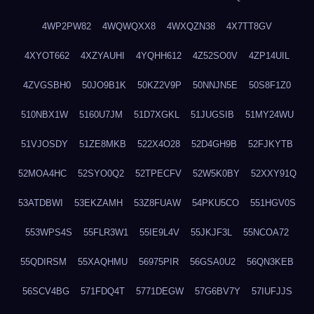
4WP2PW82
4WQWQXX8
4WXQZN38
4X7TT8GV
4XYOT662
4XZYAUHI
4YQHH612
4Z52SO0V
4ZP14UIL
4ZVGSBH0
50JO9B1K
50KZ2V9P
50NNJN5E
50S8F1Z0
510NBX1W
5160U7JM
51D7XGKL
51JUGSIB
51MY24WU
51VJOSDY
51ZE8MKB
522X4O28
52D4GH9B
52FJKYTB
52MOA4HC
52SYO0Q2
52TPECFV
52W5K0BY
52XXY91Q
53ATDBWI
53EKZAMH
53Z8FUAW
54PKU5CO
551HGV0S
553WPS4S
55FLR3W1
55IE9L4V
55JKJF3L
55NCOA72
55QDIRSM
55XAQHMU
56975PIR
56GSA0U2
56QN3KEB
56SCV4BG
571FDQ4T
5771DEGW
57G6BV7Y
57IUFJJS