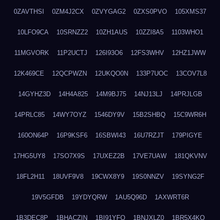
0ZAVTHSI
0ZM4J2CX
0ZVYGAG2
0ZXS0PVO
105XMS37
10LFO9CA
10SRNZZ2
10ZH1AUS
10ZZI8A5
1103WHO1
11MGVORK
11P2UCTJ
126I93O6
12FS3WHV
12HZ1JWW
12K469CE
12QCPWZN
12UKQO0N
133P7UOC
13COV7L8
14GYHZ3D
14H4A825
14M9BJ75
14NJ13LJ
14PRJLGB
14PRLC85
14WY7OYZ
1546DY9V
15B2SHBQ
15C9WR6H
160ON64P
16P9KSF6
16SBWI43
16U7RZJT
179PIGYE
17HG5UY8
17SO7X9S
17UXEZ2B
17VE7UAW
181QKVNV
18FL2H11
18UVF9V8
19CWX8Y9
19S0NNZV
19SYNG2F
19V5GFDB
19YDYQRW
1AU5Q96D
1AXWRT6R
1B3DEC8P
1BHACZIN
1BI91YFQ
1BNJXLZ0
1BR5X4KO