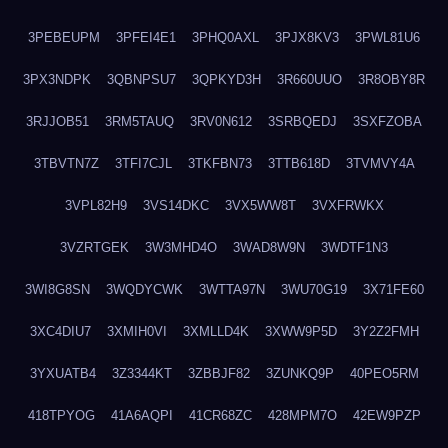
3PEBEUPM
3PFEI4E1
3PHQ0AXL
3PJX8KV3
3PWL81U6
3PX3NDPK
3QBNPSU7
3QPKYD3H
3R660UUO
3R8OBY8R
3RJJOB51
3RM5TAUQ
3RV0N612
3SRBQEDJ
3SXFZOBA
3TBVTN7Z
3TFI7CJL
3TKFBN73
3TTB618D
3TVMVY4A
3VPL82H9
3VS14DKC
3VX5WW8T
3VXFRWKX
3VZRTGEK
3W3MHD4O
3WAD8W9N
3WDTF1N3
3WI8G8SN
3WQDYCWK
3WTTA97N
3WU70G19
3X71FE60
3XC4DIU7
3XMIH0VI
3XMLLD4K
3XWW9P5D
3Y2Z2FMH
3YXUATB4
3Z3344KT
3ZBBJF82
3ZUNKQ9P
40PEO5RM
418TPYOG
41A6AQPI
41CR68ZC
428MPM7O
42EW9PZP