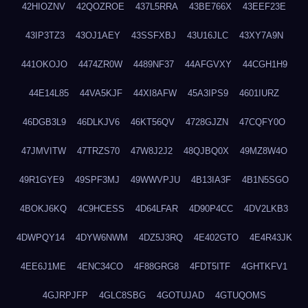
42HIOZNV
42QOZROE
437L5RRA
43BE766X
43EEF23E
43IP3TZ3
43OJ1AEY
43SSFXBJ
43U16JLC
43XY7A9N
441OKOJO
4474ZR0W
4489NF37
44AFGVXY
44CGH1H9
44E14L85
44VA5KJF
44XI8AFW
45A3IPS9
4601IURZ
46DGB3L9
46DLKJV6
46KT56QV
4728GJZN
47CQFY0O
47JMVITW
47TRZS70
47W8J2J2
48QJBQ0X
49MZ8W4O
49R1GYE9
49SPF3MJ
49WWVPJU
4B13IA3F
4B1N5SGO
4BOKJ6KQ
4C9HCESS
4D64LFAR
4D90P4CC
4DV2LKB3
4DWPQY14
4DYW6NWM
4DZ5J3RQ
4E402GTO
4E4R43JK
4EE6J1ME
4ENC34CO
4F88GRG8
4FDT5ITF
4GHTKFV1
4GJRPJFP
4GLC8SBG
4GOTUJAD
4GTUQOMS