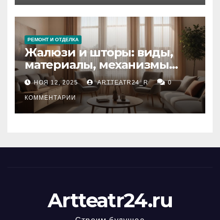
РЕМОНТ И ОТДЕЛКА
Жалюзи и шторы: виды,
материалы, механизмы
управления и уход
НОЯ 12, 2025
ARTTEATR24_R
0
КОММЕНТАРИИ
Artteatr24.ru