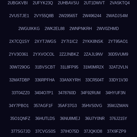
2UBGKVBI
2UFYK23Q
2UHBAVSU
2UT1DWVT
2VA5KTQ4
2VUSTJE1
2VY55Q8B
2W29565T
2W496244
2WADJS4M
2WGUIKKG
2WK2EL88
2WNPNKRH
2WV0ZHMD
2X7CQ1SY
2XYTJWGS
2Y7I1IC2
2YKK8NSK
2YT95AO1
2YV3O361
2YXVOCOL
2Z2JNBKZ
2ZAJL9NV
30D5VUM9
30W729OG
31BVSCBT
31L8FP95
31M0MR2X
32AT2VLN
32MATDBP
336RPFHA
33ANXYRH
33CR504T
33DY1V30
33T04ZZ0
3404O7P1
3478760D
34F92RUM
34HYUF3N
34Y7PBO1
357AGF1F
35AF37G3
35HVS0VG
35MJZMAN
35O1QNFZ
36HUTLDS
36NU8MEJ
36U7Y0NR
376J215Y
377SG7JD
37CVGS0S
37IHO75D
37JQKID8
37X9FZP9