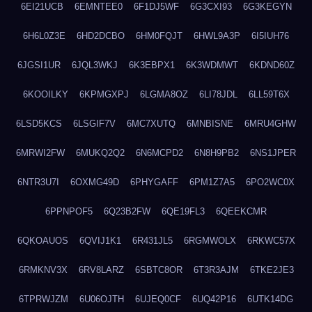
6EI21UCB
6EMNTEE0
6F1DJ5WF
6G3CXI93
6G3KEGYN
6H6L0Z3E
6HD2DCBO
6HM0FQJT
6HWL9A3P
6I5IUH76
6JGSI1UR
6JQL3WKJ
6K3EBPX1
6K3WDMWT
6KDND60Z
6KOOILKY
6KPMGXPJ
6LGMA8OZ
6LI78JDL
6LL59T6X
6LSD5KCS
6LSGIF7V
6MC7XUTQ
6MNBISNE
6MRU4GHW
6MRWI2FW
6MUKQ2Q2
6N6MCPD2
6N8H9PB2
6NS1JPER
6NTR3U7I
6OXMG49D
6PHYGAFF
6PM1Z7A5
6PO2WC0X
6PPNPOF5
6Q23B2FW
6QE19FL3
6QEEKCMR
6QKOAUOS
6QVIJ1K1
6R431JL5
6RGMWOLX
6RKWC57X
6RMKNV3X
6RV8LARZ
6SBTC8OR
6T3R3AJM
6TKE2JE3
6TPRWJZM
6U06OJTH
6UJEQ0CF
6UQ42P16
6UTK14DG