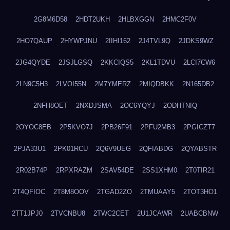
2G8M6D58
2HDT2UKH
2HLBXGGN
2HMC2F0V
2HO7QAUP
2HYWPJNU
2IIHI162
2J4TVL9Q
2JDKS9WZ
2JG4QYDE
2JSJLGSQ
2KKCIQS5
2KL1TDVU
2LCI7CW6
2LN9C5H3
2LVOI55N
2M7YMERZ
2MIQDBKK
2N165DB2
2NFH8OET
2NXDJSMA
2OC6YQYJ
2ODHTNIQ
2OYOC8EB
2P5KVO7J
2PB26F91
2PFU2MB3
2PGICZT7
2PJA33U1
2PK01RCU
2Q6V9UEG
2QFIABDG
2QYABSTR
2R02B74P
2RPXRAZM
2SAV54DE
2SS1XHM0
2T0TIR21
2T4QFIOC
2T8M8OOV
2TGAD2ZO
2TMUAAY5
2TOT3HO1
2TT1JPJ0
2TVCNBU8
2TWC2CET
2U1JCAWR
2UABCBNW