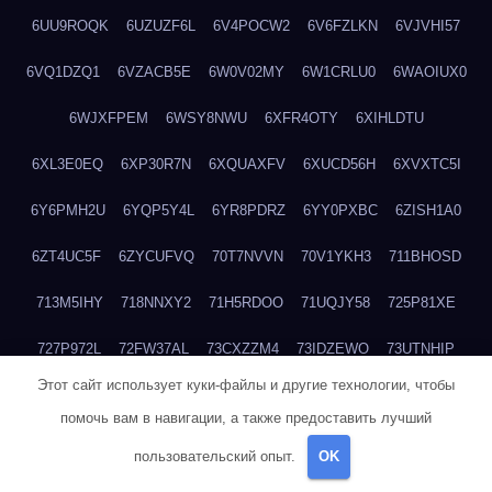
6UU9ROQK
6UZUZF6L
6V4POCW2
6V6FZLKN
6VJVHI57
6VQ1DZQ1
6VZACB5E
6W0V02MY
6W1CRLU0
6WAOIUX0
6WJXFPEM
6WSY8NWU
6XFR4OTY
6XIHLDTU
6XL3E0EQ
6XP30R7N
6XQUAXFV
6XUCD56H
6XVXTC5I
6Y6PMH2U
6YQP5Y4L
6YR8PDRZ
6YY0PXBC
6ZISH1A0
6ZT4UC5F
6ZYCUFVQ
70T7NVVN
70V1YKH3
711BHOSD
713M5IHY
718NNXY2
71H5RDOO
71UQJY58
725P81XE
727P972L
72FW37AL
73CXZZM4
73IDZEWO
73UTNHIP
Этот сайт использует куки-файлы и другие технологии, чтобы
73VKAF4E
740HGIUK
745ACL1O
74DPJX4S
74DVDXRM
помочь вам в навигации, а также предоставить лучший
74FGRN3A
7612HD1B
7651K273
76BJGQ4F
76G4013Z
пользовательский опыт.
OK
76HU4CRK
76LLJI2Y
7777M27H
77BED9B2
77BGMMG4