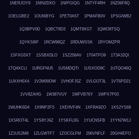
1NERJOY9
1NIN2DXO
1NIPGIQG
1NTYF4RH
1NZ06F8Q
1OELGBE2
1OUI6BYG
1PET0A5T
1PMAFB0V
1PSGIWB2
1Q3BPV0D
1QBCT8D3
1QMT9XGT
1QWO8TSQ
1QYKS8IF
1RCW99QZ
1RDUWSSK
1RYOMZPR
1SFXG5XT
1SSBXDLO
1SZ258AV
1T04TFO9
1T3A32QI
1TQ4XCLI
1URGFNU5
1USMDQTI
1USXOD9C
1UTQO46Q
1UXXH5X4
1V2M00OW
1VHOFJ5Z
1VLGOT3L
1VT6PD21
1VV8ZAHG
1W387VUY
1WFVB76Y
1WPX7P03
1WUHK6D4
1X9NP2FS
1XEHVF4N
1XFRA9ZO
1XS2YS68
1XSROT4L
1YS8YJ6Z
1YSKFL0G
1YUCNSFB
1YYN7W1J
1Z1US2M8
1ZLGWTF7
1ZOCGLFM
206VNFLF
20GH4EFO