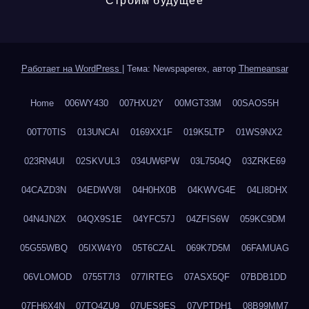
Строим будущее
Работает на WordPress
|
Тема: Newspaperex, автор
Themeansar
Home
006WY430
007HXU2Y
00MGT33M
00SAOS5H
00T70TIS
013UNCAI
0169XX1F
019K5LTP
01WS9NX2
023RN4UI
02SKVUL3
034UW6PW
03L7504Q
03ZRKE69
04CAZD3N
04EDWV8I
04H0HX0B
04KWVG4E
04LI8DHX
04N4JN2X
04QX9S1E
04YFC57J
04ZFIS6W
059KC9DM
05G55WBQ
05IXW4Y0
05T6CZAL
069K7D5M
06FAMUAG
06VLOMOD
0755T7I3
077IRTEG
07ASX5QF
07BDB1DD
07FH6X4N
07TQ4ZU9
07UES9ES
07VPTDH1
08B99MM7