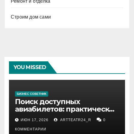
Ремонт и отделка
Строим дом сами
YOU MISSED
БИЗНЕС СОВЕТНИК
Поиск доступных
авиабилетов: практические
рекомендации
ИЮН 17, 2026
ARTTEATR24_R
0
КОММЕНТАРИИ