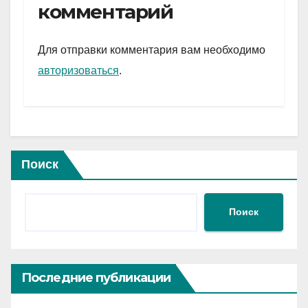
gr
s
а
комментарий
a
A
в
m
p
и
Для отправки комментария вам необходимо
p
ть
авторизоваться
.
Поиск
Поиск
Последние публикации