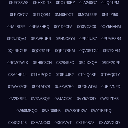
0KFC83WS
0KHXDLT8
0KO7R0BZ
0LA240G7
0LIQ91PM
0LPY3G1Z
0LTLQ0B4
0M40H0CT
0MCMJJJP
0N1LZI50
0NALSI2P
0NFM8HBQ
0O1D2CFA
0O3VCZC0
0OY5HHNM
0P2UDQV4
0P3WEUER
0PHNO5Y4
0PPJIUB7
0PUMEZB4
0QLRKCUP
0QO261FR
0QR27BKM
0QV0STGJ
0R7FXEI4
0RCWTWLK
0RH9C3CH
0S284R8O
0S4IXXQE
0S9E2KPP
0SA9HP4L
0T1MPQXC
0T8PUJB2
0T9LQ0SF
0TDEQ0TY
0TWV72OF
0U01AD7B
0U56W7B0
0UDKWD5I
0UELVNFD
0V2IXSF4
0V3N6SQF
0VJAC930
0VY5ZG3D
0W3LZD86
0W58MBQO
0W5D86N5
0W8SOPXW
0WY1BFPQ
0X4GG1J6
0XAANC43
0XI05VVT
0XLR0SZZ
0XW3VGXD