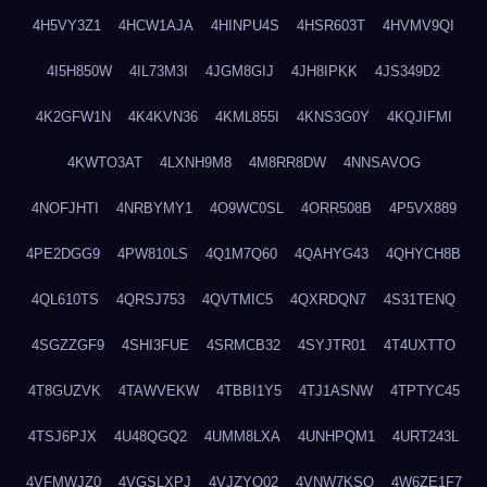
4H5VY3Z1
4HCW1AJA
4HINPU4S
4HSR603T
4HVMV9QI
4I5H850W
4IL73M3I
4JGM8GIJ
4JH8IPKK
4JS349D2
4K2GFW1N
4K4KVN36
4KML855I
4KNS3G0Y
4KQJIFMI
4KWTO3AT
4LXNH9M8
4M8RR8DW
4NNSAVOG
4NOFJHTI
4NRBYMY1
4O9WC0SL
4ORR508B
4P5VX889
4PE2DGG9
4PW810LS
4Q1M7Q60
4QAHYG43
4QHYCH8B
4QL610TS
4QRSJ753
4QVTMIC5
4QXRDQN7
4S31TENQ
4SGZZGF9
4SHI3FUE
4SRMCB32
4SYJTR01
4T4UXTTO
4T8GUZVK
4TAWVEKW
4TBBI1Y5
4TJ1ASNW
4TPTYC45
4TSJ6PJX
4U48QGQ2
4UMM8LXA
4UNHPQM1
4URT243L
4VFMWJZ0
4VGSLXPJ
4VJZYO02
4VNW7KSQ
4W6ZE1F7