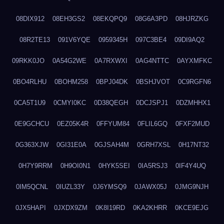
08DIX912
08EH3GS2
08EKQPQ9
08G6A3PD
08HJRZKG
08R2TE13
091V6YQE
0959345H
097C3BE4
09DI9AQ2
09RKK0JO
0A54G2WE
0A7RXWXI
0AG4NTTC
0AYXMFKC
0BO4RLHU
0BOHM258
0BPJ04DK
0BSHJVOT
0C9RGFN6
0CA5T1U9
0CMYI0KC
0D38QEGH
0DCJSPJ1
0DZMHHX1
0E9GCHCU
0EZ05K4R
0FFYUM84
0FLIL6GQ
0FXF2MUD
0G363XJW
0GI31E0A
0GJSAH4M
0GRH7XSL
0H17NT32
0H7Y9RRM
0H9OI0N1
0HYK5SEI
0IA5RSJ3
0IF4Y4UQ
0IM5QCNL
0IUZL33Y
0J6YMSQ9
0JAWX05J
0JMG9NJH
0JX5HAPI
0JXDX9ZM
0K8I19RD
0KA2KHRR
0KCE9EJG