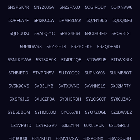
5NSPSK7R
5NYZ03GV
5NZ2F7XQ
5OGIRQDY
5OIXNVW6
5OPF8A7F
5PI2KCCW
5PMRZDAK
5Q7NY9BS
5QDQI5F8
5QL8UU2J
5RALQ21C
5RBG4E64
5RCDBBFD
5ROV8T2I
5RP6DWR8
5RZ72FTS
5RZPCFKF
5RZQDHMO
5SNLKYWW
5ST3XE0K
5T4RFJQE
5TDWI9U5
5TDWKNIX
5THBIEFD
5TVPRN5V
5UJY0QQ2
5UPNX603
5UUMB8OT
5V5K9CVS
5VB3LIYB
5VTXJVNC
5VVNNS1S
5XJ2MR7Y
5XSF9JLS
5XU6ZP3A
5Y0HCRBH
5Y1QS60T
5Y86UZX6
5YB5BBQM
5YHM530M
5YO667IH
5YO7ZQGL
5Z1BWJEZ
5Z1VP9TD
5ZYFJGV9
60IZ2Y44
60X8LPUK
62LJGRE8
6316UU0I
634ZKLU1
63MVU7SW
63SPQINX
63WDQUHH