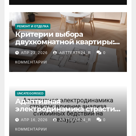
РЕМОНТ И ОТДЕЛКА
Критерии выбора
двухкомнатной квартиры:
планировка, площадь,
АПР 23, 2026
ARTTEATR24_R
0
состояние и документация
КОММЕНТАРИИ
UNCATEGORISED
Адаптивная
электродинамика страсти:
влияние анализа
АПР 16, 2026
ARTTEATR24_R
0
стихийных бедствий на
тезауруса
КОММЕНТАРИИ