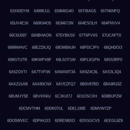
63X60DYM
64996J11
659M6G4O
65TIBAG5
65TN6NPQ
65UV4E1K
660K94O5
663467JW
664ESOLH
664FNVV4
66C6U597
66NBHAON
675YBKS0
67T6PVX5
67UCAPT0
6899WHVC
68EZZKJQ
68OMB6UH
68PDCJPV
68QHDOI3
699GTUTR
69KWPV8F
69LSOT1W
69PLXGPN
69S53RP0
6A5ZOVTI
6A7TVFIW
6AMAWT34
6ANZ4C8L
6AS3LJQ4
6AX21SAB
6AX80CNX
6AYEZFQ7
6B0V87BD
6BA9R10Z
6BUMJY5E
6BVXINIU
6CJKUI7J
6D1OSCXH
6D8BUPZM
6DCMVTHM
6DDK07UL
6DEL198E
6DMVW7ZP
6DO5WVEC
6DPAK2I3
6DREN8XO
6DSSGCV5
6EEGL9Z9