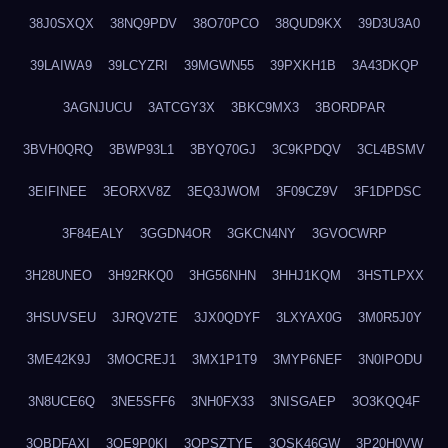
38J0SXQX
38NQ9PDV
38O70PCO
38QUD9KX
39D3U3A0
39LAIWA9
39LCYZRI
39MGWN55
39PXKH1B
3A43DKQP
3AGNJUCU
3ATCGY3X
3BKC9MX3
3BORDPAR
3BVH0QRQ
3BWP93L1
3BYQ70GJ
3C9KPDQV
3CL4BSMV
3EIFINEE
3EORXV8Z
3EQ3JWOM
3F09CZ9V
3F1DPDSC
3F84EALY
3GGDN4OR
3GKCN4NY
3GVOCWRP
3H28UNEO
3H92RKQ0
3HG56NHN
3HHJ1KQM
3HSTLPXX
3HSUVSEU
3JRQV2TE
3JX0QDYF
3LXYAX0G
3M0R5J0Y
3ME42K9J
3MOCREJ1
3MX1P1T9
3MYP6NEF
3N0IPODU
3N8UCE6Q
3NE5SFF6
3NH0FX33
3NISGAEP
3O3KQQ4F
3OBDFAXI
3OE9P0KI
3OPSZTYE
3OSK46GW
3P20H0VW