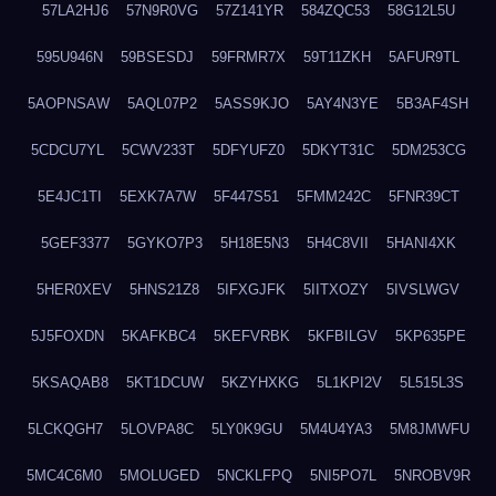
57LA2HJ6
57N9R0VG
57Z141YR
584ZQC53
58G12L5U
595U946N
59BSESDJ
59FRMR7X
59T11ZKH
5AFUR9TL
5AOPNSAW
5AQL07P2
5ASS9KJO
5AY4N3YE
5B3AF4SH
5CDCU7YL
5CWV233T
5DFYUFZ0
5DKYT31C
5DM253CG
5E4JC1TI
5EXK7A7W
5F447S51
5FMM242C
5FNR39CT
5GEF3377
5GYKO7P3
5H18E5N3
5H4C8VII
5HANI4XK
5HER0XEV
5HNS21Z8
5IFXGJFK
5IITXOZY
5IVSLWGV
5J5FOXDN
5KAFKBC4
5KEFVRBK
5KFBILGV
5KP635PE
5KSAQAB8
5KT1DCUW
5KZYHXKG
5L1KPI2V
5L515L3S
5LCKQGH7
5LOVPA8C
5LY0K9GU
5M4U4YA3
5M8JMWFU
5MC4C6M0
5MOLUGED
5NCKLFPQ
5NI5PO7L
5NROBV9R