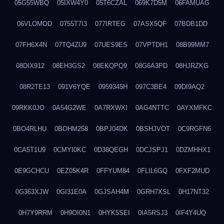
05G55WBQ
05IXW4Y0
05T6CZAL
069K7D5M
06FAMUAG
06VLOMOD
0755T7I3
077IRTEG
07ASX5QF
07BDB1DD
07FH6X4N
07TQ4ZU9
07UES9ES
07VPTDH1
08B99MM7
08DIX912
08EH3GS2
08EKQPQ9
08G6A3PD
08HJRZKG
08R2TE13
091V6YQE
0959345H
097C3BE4
09DI9AQ2
09RKK0JO
0A54G2WE
0A7RXWXI
0AG4NTTC
0AYXMFKC
0BO4RLHU
0BOHM258
0BPJ04DK
0BSHJVOT
0C9RGFN6
0CA5T1U9
0CMYI0KC
0D38QEGH
0DCJSPJ1
0DZMHHX1
0E9GCHCU
0EZ05K4R
0FFYUM84
0FLIL6GQ
0FXF2MUD
0G363XJW
0GI31E0A
0GJSAH4M
0GRH7XSL
0H17NT32
0H7Y9RRM
0H9OI0N1
0HYK5SEI
0IA5RSJ3
0IF4Y4UQ