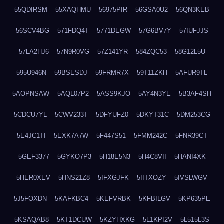
55QDIRSM
55XAQHMU
56975PIR
56GSA0U2
56QN3KEB
56SCV4BG
571FDQ4T
5771DEGW
57G6BV7Y
57IUFJJS
57LA2HJ6
57N9R0VG
57Z141YR
584ZQC53
58G12L5U
595U946N
59BSESDJ
59FRMR7X
59T11ZKH
5AFUR9TL
5AOPNSAW
5AQL07P2
5ASS9KJO
5AY4N3YE
5B3AF4SH
5CDCU7YL
5CWV233T
5DFYUFZ0
5DKYT31C
5DM253CG
5E4JC1TI
5EXK7A7W
5F447S51
5FMM242C
5FNR39CT
5GEF3377
5GYKO7P3
5H18E5N3
5H4C8VII
5HANI4XK
5HER0XEV
5HNS21Z8
5IFXGJFK
5IITXOZY
5IVSLWGV
5J5FOXDN
5KAFKBC4
5KEFVRBK
5KFBILGV
5KP635PE
5KSAQAB8
5KT1DCUW
5KZYHXKG
5L1KPI2V
5L515L3S