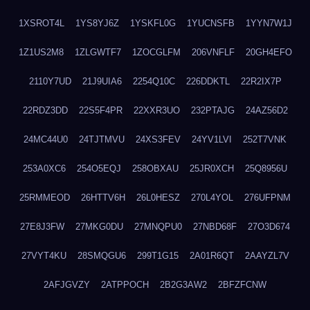
1XSROT4L
1YS8YJ6Z
1YSKFL0G
1YUCNSFB
1YYN7W1J
1Z1US2M8
1ZLGWTF7
1ZOCGLFM
206VNFLF
20GH4EFO
2110Y7UD
21J9UIA6
2254Q10C
226DDKTL
22R2IX7P
22RDZ3DD
22S5F4PR
22XXR3UO
232PTAJG
24AZ56D2
24MC44U0
24TJTMVU
24XS3FEV
24YV1LVI
252T7VNK
253A0XC6
254O5EQJ
258OBXAU
25JR0XCH
25Q8956U
25RMMEOD
26HTTV6H
26L0HESZ
270L4YOL
276UFPNM
27E8J3FW
27MKG0DU
27MNQPU0
27NBD68F
27O3D674
27VYT4KU
28SMQGU6
299T1G15
2A01R6QT
2AAYZL7V
2AFJGVZY
2ATPPOCH
2B2G3AW2
2BFZFCNW