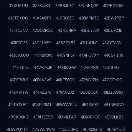
3YXUATB4
3Z3344KT
3ZBBJF82
3ZUNKQ9P
40PEO5RM
418TPYOG
41A6AQPI
41CR68ZC
428MPM7O
42EW9PZP
42HIOZNV
42QOZROE
437L5RRA
43BE766X
43EEF23E
43IP3TZ3
43OJ1AEY
43SSFXBJ
43U16JLC
43XY7A9N
441OKOJO
4474ZR0W
4489NF37
44AFGVXY
44CGH1H9
44E14L85
44VA5KJF
44XI8AFW
45A3IPS9
4601IURZ
46DGB3L9
46DLKJV6
46KT56QV
4728GJZN
47CQFY0O
47JMVITW
47TRZS70
47W8J2J2
48QJBQ0X
49MZ8W4O
49R1GYE9
49SPF3MJ
49WWVPJU
4B13IA3F
4B1N5SGO
4BOKJ6KQ
4C9HCESS
4D64LFAR
4D90P4CC
4DV2LKB3
4DWPQY14
4DYW6NWM
4DZ5J3RQ
4E402GTO
4E4R43JK