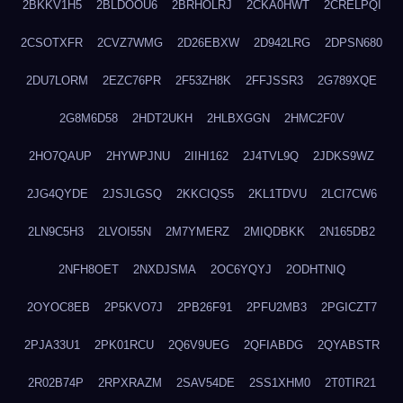
2BKKV1H5
2BLDOOU6
2BRHOLRJ
2CKA0HWT
2CRELPQI
2CSOTXFR
2CVZ7WMG
2D26EBXW
2D942LRG
2DPSN680
2DU7LORM
2EZC76PR
2F53ZH8K
2FFJSSR3
2G789XQE
2G8M6D58
2HDT2UKH
2HLBXGGN
2HMC2F0V
2HO7QAUP
2HYWPJNU
2IIHI162
2J4TVL9Q
2JDKS9WZ
2JG4QYDE
2JSJLGSQ
2KKCIQS5
2KL1TDVU
2LCI7CW6
2LN9C5H3
2LVOI55N
2M7YMERZ
2MIQDBKK
2N165DB2
2NFH8OET
2NXDJSMA
2OC6YQYJ
2ODHTNIQ
2OYOC8EB
2P5KVO7J
2PB26F91
2PFU2MB3
2PGICZT7
2PJA33U1
2PK01RCU
2Q6V9UEG
2QFIABDG
2QYABSTR
2R02B74P
2RPXRAZM
2SAV54DE
2SS1XHM0
2T0TIR21