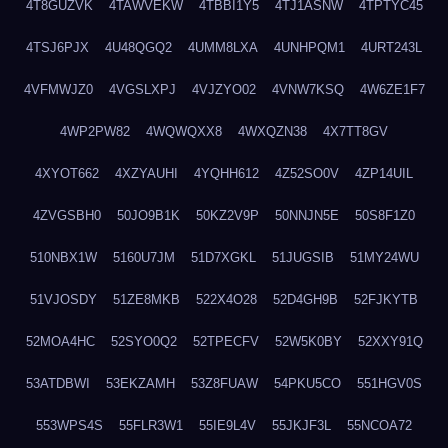
4T8GUZVK
4TAWVEKW
4TBBI1Y5
4TJ1ASNW
4TPTYC45
4TSJ6PJX
4U48QGQ2
4UMM8LXA
4UNHPQM1
4URT243L
4VFMWJZ0
4VGSLXPJ
4VJZYO02
4VNW7KSQ
4W6ZE1F7
4WP2PW82
4WQWQXX8
4WXQZN38
4X7TT8GV
4XYOT662
4XZYAUHI
4YQHH612
4Z52SO0V
4ZP14UIL
4ZVGSBH0
50JO9B1K
50KZ2V9P
50NNJN5E
50S8F1Z0
510NBX1W
5160U7JM
51D7XGKL
51JUGSIB
51MY24WU
51VJOSDY
51ZE8MKB
522X4O28
52D4GH9B
52FJKYTB
52MOA4HC
52SYO0Q2
52TPECFV
52W5K0BY
52XXY91Q
53ATDBWI
53EKZAMH
53Z8FUAW
54PKU5CO
551HGV0S
553WPS4S
55FLR3W1
55IE9L4V
55JKJF3L
55NCOA72