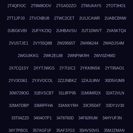
2T4QFIOC
2T8M8OOV
2TGAD2ZO
2TMUAAY5
2TOT3HO1
2TT1JPJ0
2TVCNBU8
2TWC2CET
2U1JCAWR
2UABCBNW
2UBGKVBI
2UFYK23Q
2UHBAVSU
2UT1DWVT
2VA5KTQ4
2VUSTJE1
2VY55Q8B
2W29565T
2W496244
2WADJS4M
2WGUIKKG
2WK2EL88
2WNPNKRH
2WV0ZHMD
2X7CQ1SY
2XYTJWGS
2Y7I1IC2
2YKK8NSK
2YT95AO1
2YV3O361
2YXVOCOL
2Z2JNBKZ
2ZAJL9NV
30D5VUM9
30W729OG
31BVSCBT
31L8FP95
31M0MR2X
32AT2VLN
32MATDBP
336RPFHA
33ANXYRH
33CR504T
33DY1V30
33T04ZZ0
3404O7P1
3478760D
34F92RUM
34HYUF3N
34Y7PBO1
357AGF1F
35AF37G3
35HVS0VG
35MJZMAN