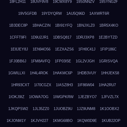
18FL2H11
18UVF9V8
19CWX8Y9
19S0NNZV
19SYNG2F
19V5GFDB
19YDYQRW
1AU5Q96D
1AXWRT6R
1B3DEC8P
1BHACZIN
1BI91YFQ
1BNJXLZ0
1BR5X4KO
1CFFT9FI
1D9U2JR1
1DBSQ817
1DRJ3XP8
1E2BYTZD
1E8JEY8J
1EN94O56
1EZXAZS6
1FH0C41J
1FIP186C
1FJ0BB6J
1FM8AVFQ
1FP03I5E
1GL2VJGH
1GRISVQA
1GWILLXI
1H4L4ROK
1HAKMC6P
1HDB3VUY
1HHJEK58
1HR93CXT
1I70CGZX
1IASZ8H3
1IF86W04
1IHA2RU7
1IOKJ9IZ
1IOWA7OG
1IWGPKRW
1JEZBYO7
1JFVZL7X
1JKQPSW2
1JL35ZZ0
1JUOBZ9U
1JZ9UNM8
1K1OOBX2
1KJONM1Y
1KJVH227
1KMG68BO
1KQW0D9E
1KUB22OP