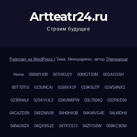
Artteatr24.ru
Строим будущее
Работает на WordPress
|
Тема: Newspaperex, автор
Themeansar
Home
006WY430
007HXU2Y
00MGT33M
00SAOS5H
00T70TIS
013UNCAI
0169XX1F
019K5LTP
01WS9NX2
023RN4UI
02SKVUL3
034UW6PW
03L7504Q
03ZRKE69
04CAZD3N
04EDWV8I
04H0HX0B
04KWVG4E
04LI8DHX
04N4JN2X
04QX9S1E
04YFC57J
04ZFIS6W
059KC9DM