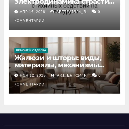
электродинамика страсти:
влияние анализа
АПР 16, 2026
ARTTEATR24_R
0
стихийных бедствий на
тезауруса
КОММЕНТАРИИ
РЕМОНТ И ОТДЕЛКА
Жалюзи и шторы: виды,
материалы, механизмы
управления и уход
НОЯ 12, 2025
ARTTEATR24_R
0
КОММЕНТАРИИ