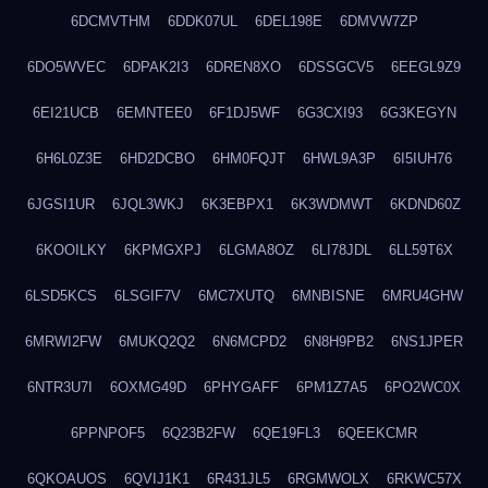
6DCMVTHM
6DDK07UL
6DEL198E
6DMVW7ZP
6DO5WVEC
6DPAK2I3
6DREN8XO
6DSSGCV5
6EEGL9Z9
6EI21UCB
6EMNTEE0
6F1DJ5WF
6G3CXI93
6G3KEGYN
6H6L0Z3E
6HD2DCBO
6HM0FQJT
6HWL9A3P
6I5IUH76
6JGSI1UR
6JQL3WKJ
6K3EBPX1
6K3WDMWT
6KDND60Z
6KOOILKY
6KPMGXPJ
6LGMA8OZ
6LI78JDL
6LL59T6X
6LSD5KCS
6LSGIF7V
6MC7XUTQ
6MNBISNE
6MRU4GHW
6MRWI2FW
6MUKQ2Q2
6N6MCPD2
6N8H9PB2
6NS1JPER
6NTR3U7I
6OXMG49D
6PHYGAFF
6PM1Z7A5
6PO2WC0X
6PPNPOF5
6Q23B2FW
6QE19FL3
6QEEKCMR
6QKOAUOS
6QVIJ1K1
6R431JL5
6RGMWOLX
6RKWC57X