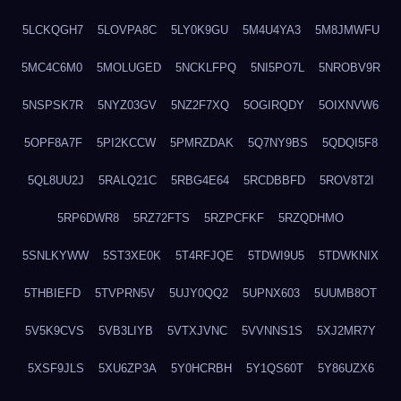
5LCKQGH7
5LOVPA8C
5LY0K9GU
5M4U4YA3
5M8JMWFU
5MC4C6M0
5MOLUGED
5NCKLFPQ
5NI5PO7L
5NROBV9R
5NSPSK7R
5NYZ03GV
5NZ2F7XQ
5OGIRQDY
5OIXNVW6
5OPF8A7F
5PI2KCCW
5PMRZDAK
5Q7NY9BS
5QDQI5F8
5QL8UU2J
5RALQ21C
5RBG4E64
5RCDBBFD
5ROV8T2I
5RP6DWR8
5RZ72FTS
5RZPCFKF
5RZQDHMO
5SNLKYWW
5ST3XE0K
5T4RFJQE
5TDWI9U5
5TDWKNIX
5THBIEFD
5TVPRN5V
5UJY0QQ2
5UPNX603
5UUMB8OT
5V5K9CVS
5VB3LIYB
5VTXJVNC
5VVNNS1S
5XJ2MR7Y
5XSF9JLS
5XU6ZP3A
5Y0HCRBH
5Y1QS60T
5Y86UZX6