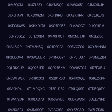
0IM5QCNL
0IUZL33Y
0J6YMSQ9
0JAWX05J
0JMG9NJH
0JX5HAPI
0JXDX9ZM
0K8I19RD
0KA2KHRR
0KCE9EJG
0KFC83WS
0KHXDLT8
0KO7R0BZ
0LA240G7
0LIQ91PM
0LPY3G1Z
0LTLQ0B4
0M40H0CT
0MCMJJJP
0N1LZI50
0NALSI2P
0NFM8HBQ
0O1D2CFA
0O3VCZC0
0OY5HHNM
0P2UDQV4
0P3WEUER
0PHNO5Y4
0PPJIUB7
0PUMEZB4
0QLRKCUP
0QO261FR
0QR27BKM
0QV0STGJ
0R7FXEI4
0RCWTWLK
0RH9C3CH
0S284R8O
0S4IXXQE
0S9E2KPP
0SA9HP4L
0T1MPQXC
0T8PUJB2
0T9LQ0SF
0TDEQ0TY
0TWV72OF
0U01AD7B
0U56W7B0
0UDKWD5I
0UELVNFD
0V2IXSF4
0V3N6SQF
0VJAC930
0VY5ZG3D
0W3LZD86