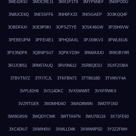
3ME42K9J
3MOCREJ1
3MX1P1T9
3MYP6NEF
3N0IPODU
3N8UCE6Q
3NE5SFF6
3NH0FX33
3NISGAEP
3O3KQQ4F
3OBDFAXI
3OE9P0KI
3OPSZTYE
3OSK46GW
3P20H0VW
3PEBEUPM
3PFEI4E1
3PHQ0AXL
3PJX8KV3
3PWL81U6
3PX3NDPK
3QBNPSU7
3QPKYD3H
3R660UUO
3R8OBY8R
3RJJOB51
3RM5TAUQ
3RV0N612
3SRBQEDJ
3SXFZOBA
3TBVTN7Z
3TFI7CJL
3TKFBN73
3TTB618D
3TVMVY4A
3VPL82H9
3VS14DKC
3VX5WW8T
3VXFRWKX
3VZRTGEK
3W3MHD4O
3WAD8W9N
3WDTF1N3
3WI8G8SN
3WQDYCWK
3WTTA97N
3WU70G19
3X71FE60
3XC4DIU7
3XMIH0VI
3XMLLD4K
3XWW9P5D
3Y2Z2FMH