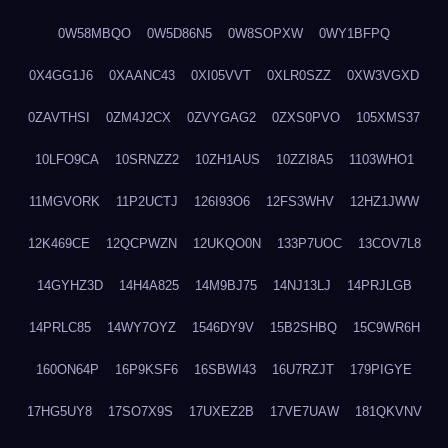
0W58MBQO
0W5D86N5
0W8SOPXW
0WY1BFPQ
0X4GG1J6
0XAANC43
0XI05VVT
0XLR0SZZ
0XW3VGXD
0ZAVTHSI
0ZM4J2CX
0ZVYGAG2
0ZXS0PVO
105XMS37
10LFO9CA
10SRNZZ2
10ZH1AUS
10ZZI8A5
1103WHO1
11MGVORK
11P2UCTJ
126I93O6
12FS3WHV
12HZ1JWW
12K469CE
12QCPWZN
12UKQO0N
133P7UOC
13COV7L8
14GYHZ3D
14H4A825
14M9BJ75
14NJ13LJ
14PRJLGB
14PRLC85
14WY7OYZ
1546DY9V
15B2SHBQ
15C9WR6H
160ON64P
16P9KSF6
16SBWI43
16U7RZJT
179PIGYE
17HG5UY8
17SO7X9S
17UXEZ2B
17VE7UAW
181QKVNV