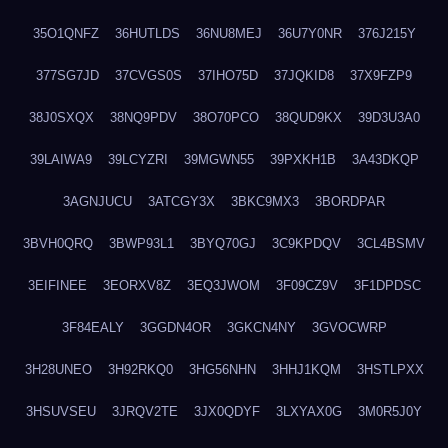
35O1QNFZ
36HUTLDS
36NU8MEJ
36U7Y0NR
376J215Y
377SG7JD
37CVGS0S
37IHO75D
37JQKID8
37X9FZP9
38J0SXQX
38NQ9PDV
38O70PCO
38QUD9KX
39D3U3A0
39LAIWA9
39LCYZRI
39MGWN55
39PXKH1B
3A43DKQP
3AGNJUCU
3ATCGY3X
3BKC9MX3
3BORDPAR
3BVH0QRQ
3BWP93L1
3BYQ70GJ
3C9KPDQV
3CL4BSMV
3EIFINEE
3EORXV8Z
3EQ3JWOM
3F09CZ9V
3F1DPDSC
3F84EALY
3GGDN4OR
3GKCN4NY
3GVOCWRP
3H28UNEO
3H92RKQ0
3HG56NHN
3HHJ1KQM
3HSTLPXX
3HSUVSEU
3JRQV2TE
3JX0QDYF
3LXYAX0G
3M0R5J0Y