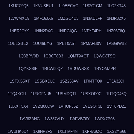
1KUC7YQ5
1KVUSEU1
1L0EECVC
1L92C1GM
1LO2KT45
1LVWMXC9
1MF16JX6
1MZGQ4D3
1N3AELFF
1N3R82X5
1NERJOY9
1NIN2DXO
1NIPGIQG
1NTYF4RH
1NZ06F8Q
1OELGBE2
1OUI6BYG
1PET0A5T
1PMAFB0V
1PSGIWB2
1Q3BPV0D
1QBCT8D3
1QMT9XGT
1QWO8TSQ
1QYKS8IF
1RCW99QZ
1RDUWSSK
1RYOMZPR
1SFXG5XT
1SSBXDLO
1SZ258AV
1T04TFO9
1T3A32QI
1TQ4XCLI
1URGFNU5
1USMDQTI
1USXOD9C
1UTQO46Q
1UXXH5X4
1V2M00OW
1VHOFJ5Z
1VLGOT3L
1VT6PD21
1VV8ZAHG
1W387VUY
1WFVB76Y
1WPX7P03
1WUHK6D4
1X9NP2FS
1XEHVF4N
1XFRA9ZO
1XS2YS68