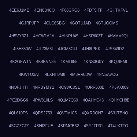
4EE6J1ME
4ENC34CO
4F88GRG8
4FDT5ITF
4GHTKFV1
4GJRPJFP
4GLC8SBG
4GOTUJAD
4GTUQOMS
4H5VY3Z1
4HCW1AJA
4HINPU4S
4HSR603T
4HVMV9QI
4I5H850W
4IL73M3I
4JGM8GIJ
4JH8IPKK
4JS349D2
4K2GFW1N
4K4KVN36
4KML855I
4KNS3G0Y
4KQJIFMI
4KWTO3AT
4LXNH9M8
4M8RR8DW
4NNSAVOG
4NOFJHTI
4NRBYMY1
4O9WC0SL
4ORR508B
4P5VX889
4PE2DGG9
4PW810LS
4Q1M7Q60
4QAHYG43
4QHYCH8B
4QL610TS
4QRSJ753
4QVTMIC5
4QXRDQN7
4S31TENQ
4SGZZGF9
4SHI3FUE
4SRMCB32
4SYJTR01
4T4UXTTO