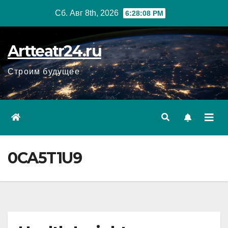
Перейти
Сб. Авг 8th, 2026
6:28:10 PM
к
содержанию
Artteatr24.ru
Строим будущее
0CA5T1U9