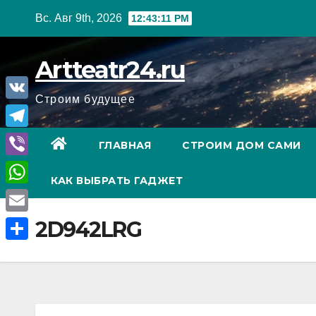
Перейти
Вс. Авг 9th, 2026
12:43:12 PM
к
содержанию
Artteatr24.ru
Строим будущее
V
K
T
ГЛАВНАЯ
СТРОИМ ДОМ САМИ
e
V
КАК ВЫБРАТЬ ГАДЖЕТ
l
i
W
e
b
h
E
2D942LRG
g
e
a
m
r
О
r
t
a
a
т
s
i
m
п
A
l