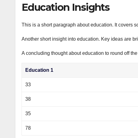
р
Education Insights
p
а
p
в
This is a short paragraph about education. It covers s
и
Another short insight into education. Key ideas are br
т
ь
A concluding thought about education to round off the
Education 1
33
38
35
78