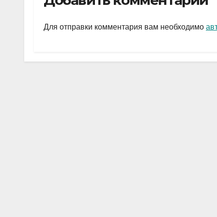
Добавить комментарий
gr
s
а
a
A
в
Для отправки комментария вам необходимо
ав
m
p
и
p
ть